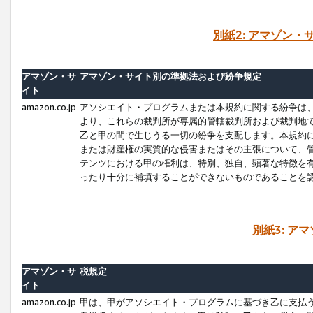
別紙2: アマゾン
アマゾン・サ
アマゾン・サイト別の準拠法および紛争規定
イト
amazon.co.jp
アソシエイト・プログラムまたは本規約に関する紛争は
より、これらの裁判所が専属的管轄裁判所および裁判地
乙と甲の間で生じうる一切の紛争を支配します。本規約
または財産権の実質的な侵害またはその主張について、
テンツにおける甲の権利は、特別、独自、顕著な特徴を
ったり十分に補填することができないものであることを
別紙3: ア
アマゾン・サ
税規定
イト
amazon.co.jp
甲は、甲がアソシエイト・プログラムに基づき乙に支払