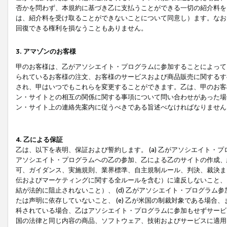
否かを問わず、本規約に基づき乙に支払うことができる一切の紹介料を
は、紹介料を受け取ることができないことについて同意し）ます。なお
回復できる権利を損なうこともありません。
3. アマゾンのお客様
甲のお客様は、乙がアソシエイト・プログラムに参加することによって
られているお客様の注文、お客様のサービスおよび商品販売に関するす
され、甲はいつでもこれらを変更することができます。乙は、甲のお客
ン・サイトとの相互の関係に関する事項について問い合わせがあった場
ン・サイト上の連絡先案内に従うべきである旨述べなければなりません
4. 乙による保証
乙は、以下を表明、保証および誓約します。 (a) 乙がアソシエイト・
アソシエイト・プログラムへの乙の参加、乙による乙のサイトの作成、
可、ガイダンス、実施規則、業界標準、自主規制ルール、判決、裁決ま
伝およびマーケティングに関する全ルールを含む）に違反しないこと、 
結が法的に阻止されないこと）、 (d) 乙がアソシエイト・プログラ
たは声明に依存していないこと、 (e) 乙が米国の制裁対象である場
科されている場合、乙はアソシエイト・プログラムに参加もせずサービス
国の法律と同じ内容の商品、ソフトウェア、技術およびサービスに適用さ