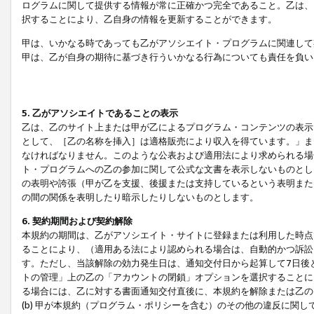
ログラムに関して提供する情報が常に正確かつ完全であること。乙は、
択することにより、乙自身の情報を更新することができます。
甲は、いかなる時であっても乙がアソシエイト・プログラムに関連して
甲は、乙が自身の期待に基づき行ういかなる行為についても責任を負い
5. 乙がアソシエイトであることの表示
乙は、乙のサイト上または甲が乙によるプログラム・コンテンツの表示ま
として、［乙の名称を挿入］は適格販売により収入を得ています。」ま
なければなりません。このような公表および適用法により求められる場
ト・プログラムへの乙の参加に関して公式な文書を表示しないものとし
の表明や誇張（甲が乙を支援、後援または支持しているという表明また
の間の関係を表明したり暗示したりしないものとします。
6. 契約期間および契約解除
本規約の期間は、乙がアソシエイト・サイトに登録または利用した時点
ることにより、（適用ある法により認められる場合は、自動的かつ訴訟
す。ただし、当該解除の効力発生日は、通知交付日から起算して7日後
トの管理」上の乙の「アカウントの閉鎖」オプションを選択することに
る場合には、乙に対する書面通知交付直後に、本規約を解除または乙のア
(b) 甲が本規約（プログラム・ポリシーを含む）のその他の違反に関し