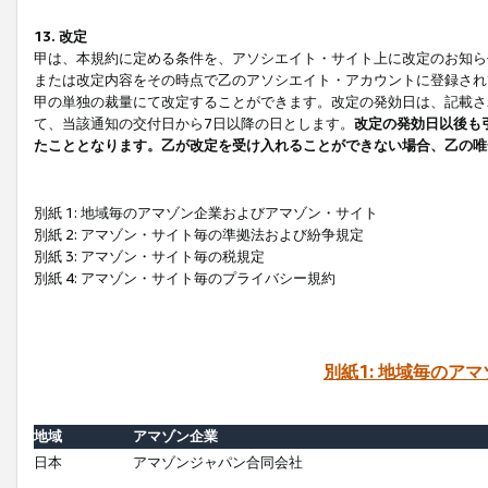
13. 改定
甲は、本規約に定める条件を、アソシエイト・サイト上に改定のお知ら
または改定内容をその時点で乙のアソシエイト・アカウントに登録され
甲の単独の裁量にて改定することができます。改定の発効日は、記載さ
て、当該通知の交付日から7日以降の日とします。
改定の発効日以後も
たこととなります。乙が改定を受け入れることができない場合、乙の唯
別紙 1: 地域毎のアマゾン企業およびアマゾン・サイト
別紙 2: アマゾン・サイト毎の準拠法および紛争規定
別紙 3: アマゾン・サイト毎の税規定
別紙 4: アマゾン・サイト毎のプライバシー規約
別紙1: 地域毎のア
地域
アマゾン企業
日本
アマゾンジャパン合同会社