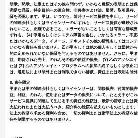
明示、黙示、法定またはその他を問わず、いかなる種類の表明または保
満足な品質、特定目的への適合性、非侵害および法、慣習、取引過程、
証を否認します。甲は、いつでも、随時サービス提供を中止し、サービ
の関連会社もしくはライセンサーのいずれも、サービス提供が継続され
れないこと、正確であること、エラーがないこともしくは有害な構成要
ずれも、 (A) 停電もしくはシステム障害を含む、いかなるエラー、不
たはいかなるデータ、イメージ、テキストその他の情報もしくはコンテ
いかなる責任も負いません。乙が甲もしくは他の個人もしくは団体から
的に定められていない保証を与えるものではありません。さらに、甲また
益、期待された売上、のれんその他の便益の損失、 (Y) 乙のアソシ
たは (Z) 乙のアソシエイト・プログラムへの参加の終了もしくは停
は、適用法により除外または制限できない補償、責任または表明を除外
8. 責任限定
甲または甲の関連会社もしくはライセンサーは、間接損害、付随的損害
益、利益、のれん、使用またはデータの損失について、たとえ甲がこれ
サービス提供に関連して生じる甲の責任の総額は、最新の請求または責
支払われたまたは支払うべき、紹介料の総額を超えないものとします。
法上の救済を求める権利を含め、一切の権利または衡平法上の救済を放
任を制限するものではありません。