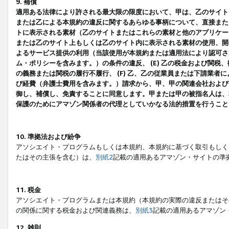
9. 補償
適用ある法律により許される最大限の限度において、甲は、乙のサイト
または乙による本規約の違反に関するあらゆる事柄について、直接または
トに表示される素材（乙のサイトまたはこれらの素材と他のアプリケーシ
または乙のサイト上もしくは乙のサイト内に表示される素材の使用、開発
よるサービス提供の利用（当該使用が本規約または適用法により認可され
ム・ポリシーを含みます。）の条件の違反、 (E) 乙の税金および関
の義務または関税の履行不履行、 (F) 乙、乙の従業員または下請業
び経費（弁護士費用を含みます。）請求から、甲、甲の関連会社および
御し、補償し、免責することに同意します。甲または甲の被指名人は、
保護のためにアマゾン関係者の代理としていかなる法的措置を行うこと
10. 準拠法および紛争
アソシエイト・プログラムもしくは本規約、本規約に基づく取引もしく
たはその主張を含む）は、
別紙2
記載の適用あるアマゾン・サイトの準
11. 税金
アソシエイト・プログラムまたは本規約（本規約の実際の違反またはそ
の関係に関する税金および関連義務は、
別紙3
記載の適用あるアマゾン
12. 雑則