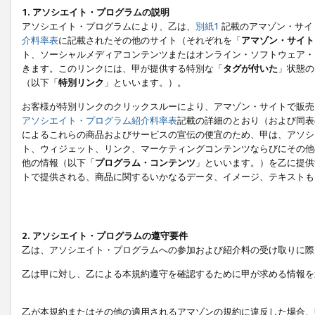
1. アソシエイト・プログラムの説明
アソシエイト・プログラムにより、乙は、
別紙1
記載のアマゾン・サイ
介料率表
に記載されたその他のサイト（それぞれを「
アマゾン・サイト
ト、ソーシャルメディアコンテンツまたはオンライン・ソフトウェア・
きます。このリンクには、甲が提供する特別な「
タグが付いた
」状態の
（以下「
特別リンク
」といいます。）。
お客様が特別リンクのクリックスルーにより、アマゾン・サイトで販売
アソシエイト・プログラム紹介料率表
記載の詳細のとおり（および同表
によるこれらの商品およびサービスの宣伝の便宜のため、甲は、アソシ
ト、ウィジェット、リンク、マーケティングコンテンツならびにその他
他の情報（以下「
プログラム・コンテンツ
」といいます。）を乙に提供
トで提供される、商品に関するいかなるデータ、イメージ、テキストも
2. アソシエイト・プログラムの遵守要件
乙は、アソシエイト・プログラムへの参加および紹介料の受け取りに際
乙は甲に対し、乙による本規約遵守を確認するために甲が求める情報を
乙が本規約またはその他の適用されるアマゾンの規約に違反した場合、