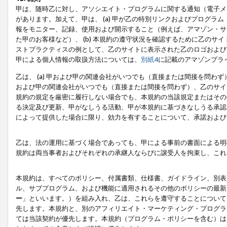
甲は、随時乙に対し、アソシエイト・プログラムに関する通知（電子メ
があります。加えて、甲は、 (a) 甲が乙の特別リンクおよびプログ
報をモニター、記録、使用および開示すること（例えば、アマゾン・サ
た甲のお客様など）、 (b) 本規約の遵守状況を確認するために乙のサイ
ストプラクティスの例として、乙のサイトに表示された乙のロゴおよび
甲による個人情報の取扱方法については、
別紙4
に記載のアマゾンプラ
乙は、 (a) 甲および甲の関連会社がいつでも（直接または間接を問わず
および甲の関連会社がいつでも（直接または間接を問わず）、乙のサイ
規約の規定を厳密に履行しない場合でも、本規約の当該規定またはその他
る決定及び更新、甲がなしうる活動、甲が本規約に基づきなしうる承認
によって提供した場合に限り、効力を有することについて、承諾および
乙は、法の運用に基づく場合であっても、甲による事前の書面による明
規約は両当事者およびそれぞれの承継人ならびに譲受人を拘束し、これ
本規約は、すべてのポリシー、付属書類、仕様書、ガイドライン、別表
ル、サブプログラム、および機能に適用されるその他のポリシーの最新
ー
」といいます。）を組み入れ、乙は、これらを遵守することについて
先します。本規約と、別のアフィリエイト・マーケティング・プログラ
ては当該契約が優先します。本規約（プログラム・ポリシーを含む）は