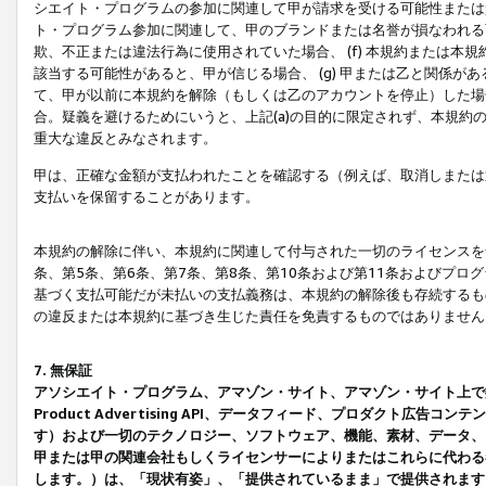
シエイト・プログラムの参加に関連して甲が請求を受ける可能性または責
ト・プログラム参加に関連して、甲のブランドまたは名誉が損なわれる可
欺、不正または違法行為に使用されていた場合、 (f) 本規約または
該当する可能性があると、甲が信じる場合、 (g) 甲または乙と関係
て、甲が以前に本規約を解除（もしくは乙のアカウントを停止）した場合
合。疑義を避けるためにいうと、上記(a)の目的に限定されず、本規約
重大な違反とみなされます。
甲は、正確な金額が支払われたことを確認する（例えば、取消しまたは
支払いを保留することがあります。
本規約の解除に伴い、本規約に関連して付与された一切のライセンスを
条、第5条、第6条、第7条、第8条、第10条および第11条およびプ
基づく支払可能だが未払いの支払義務は、本規約の解除後も存続するも
の違反または本規約に基づき生じた責任を免責するものではありません
7. 無保証
アソシエイト・プログラム、アマゾン・サイト、アマゾン・サイト上で
Product Advertising API、データフィード、プロダクト
す）および一切のテクノロジー、ソフトウェア、機能、素材、データ、
甲または甲の関連会社もしくライセンサーによりまたはこれらに代わる
します。）は、「現状有姿」、「提供されているまま」で提供されます