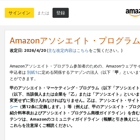
サインイン
登録
または
Amazonアソシエイト・プログラ
改定日: 2026/4/20
(
主な改定内容はこちら
をご覧ください。)
Amazonアソシエイト・プログラム参加者のための、Amazonウェブサ
申込者は
別紙1
に定める関係するアマゾンの法人（以下「
甲
」といいま
とができます。
甲のアソシエイト・マーケティング・プログラム（以下「アソシエイト
（以下、当該個人または企業を「乙」または「アソシエイト」といいま
変更せずに受け入れなければなりません。乙は、アソシエイト・サイト
シー
（第12条に定義します。）等（例えば、甲のアソシエイト・プロ
紹介料率表およびアソシエイト・プログラム商標ガイドライン）を含む本規
テンツは、Amazonのコミュニティガイドライン（報酬と引き換え
これらを注意深くご精読ください。