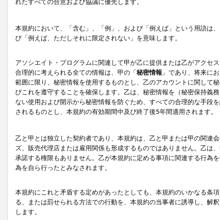
れたすべての合意および協議に優先します。
本規約において、「含む」、「例」、および「例えば」という用語は、
び「例えば、ただしそれに限定されない」を意味します。
アソシエイト・プログラムに関連して甲が乙に提供または乙がアクセス
合理的に考えられる全ての情報は、甲の「
秘密情報
」であり、将来にお
範囲に限り、秘密情報を使用するものとし、乙のアカウントに関して秘
びこれを遵守することを確保します。乙は、秘密情報を（秘密保持義務
ない使用および開示から秘密情報を防ぐため、すべての合理的な手段を
されるものとし、本規約の有効期間中及び終了後5年間適用されます。
乙と甲とは独立した契約者であり、本規約は、乙と甲または甲の関連会
ズ、販売代理店または雇用関係も形成するものではありません。乙は、
承諾する権限もありません。乙が本規約に定める事項に関連する行為を
為を自ら行ったとみなされます。
本規約にこれと矛盾する定めがあったとしても、本規約のいかなる条項
る、または罰せられる方法での行動を、本規約の当事者に誘導し、解釈
します。