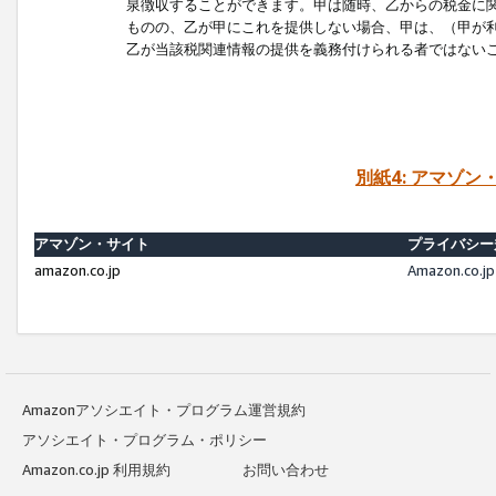
泉徴収することができます。甲は随時、乙からの税金に
ものの、乙が甲にこれを提供しない場合、甲は、（甲が
乙が当該税関連情報の提供を義務付けられる者ではない
別紙4: アマゾ
アマゾン・サイト
プライバシー
amazon.co.jp
Amazon.c
Amazonアソシエイト・プログラム運営規約
アソシエイト・プログラム・ポリシー
Amazon.co.jp 利用規約
お問い合わせ