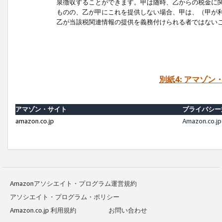
泉徴収することができます。甲は随時、乙からの税金に
ものの、乙が甲にこれを提供しない場合、甲は、（甲が
乙が当該税関連情報の提供を義務付けられる者ではない
別紙4: アマゾ
アマゾン・サイト
プライバシー
amazon.co.jp
Amazon.c
Amazonアソシエイト・プログラム運営規約
アソシエイト・プログラム・ポリシー
Amazon.co.jp 利用規約
お問い合わせ