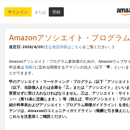
サインイン
登録
または
Amazonアソシエイト・プログラ
改定日: 2026/4/20
(
主な改定内容はこちら
をご覧ください。)
Amazonアソシエイト・プログラム参加者のための、Amazonウェブサ
申込者は
別紙1
に定める関係するアマゾンの法人（以下「
甲
」といいま
とができます。
甲のアソシエイト・マーケティング・プログラム（以下「アソシエイト
（以下、当該個人または企業を「乙」または「アソシエイト」といいま
変更せずに受け入れなければなりません。乙は、アソシエイト・サイト
シー
（第12条に定義します。）等（例えば、甲のアソシエイト・プロ
紹介料率表およびアソシエイト・プログラム商標ガイドライン）を含む本規
テンツは、Amazonのコミュニティガイドライン（報酬と引き換え
これらを注意深くご精読ください。