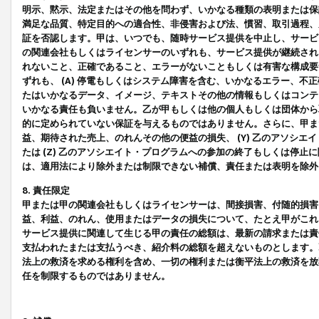
明示、黙示、法定またはその他を問わず、いかなる種類の表明または保
満足な品質、特定目的への適合性、非侵害および法、慣習、取引過程、
証を否認します。甲は、いつでも、随時サービス提供を中止し、サービ
の関連会社もしくはライセンサーのいずれも、サービス提供が継続され
れないこと、正確であること、エラーがないこともしくは有害な構成要
ずれも、 (A) 停電もしくはシステム障害を含む、いかなるエラー、不
たはいかなるデータ、イメージ、テキストその他の情報もしくはコンテ
いかなる責任も負いません。乙が甲もしくは他の個人もしくは団体から
的に定められていない保証を与えるものではありません。さらに、甲また
益、期待された売上、のれんその他の便益の損失、 (Y) 乙のアソシ
たは (Z) 乙のアソシエイト・プログラムへの参加の終了もしくは停
は、適用法により除外または制限できない補償、責任または表明を除外
8. 責任限定
甲または甲の関連会社もしくはライセンサーは、間接損害、付随的損害
益、利益、のれん、使用またはデータの損失について、たとえ甲がこれ
サービス提供に関連して生じる甲の責任の総額は、最新の請求または責
支払われたまたは支払うべき、紹介料の総額を超えないものとします。
法上の救済を求める権利を含め、一切の権利または衡平法上の救済を放
任を制限するものではありません。