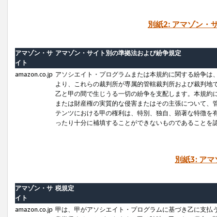
別紙2: アマゾン
アマゾン・サ
アマゾン・サイト別の準拠法および紛争規定
イト
amazon.co.jp
アソシエイト・プログラムまたは本規約に関する紛争は
より、これらの裁判所が専属的管轄裁判所および裁判地
乙と甲の間で生じうる一切の紛争を支配します。本規約
または財産権の実質的な侵害またはその主張について、
テンツにおける甲の権利は、特別、独自、顕著な特徴を
ったり十分に補填することができないものであることを
別紙3: ア
アマゾン・サ
税規定
イト
amazon.co.jp
甲は、甲がアソシエイト・プログラムに基づき乙に支払