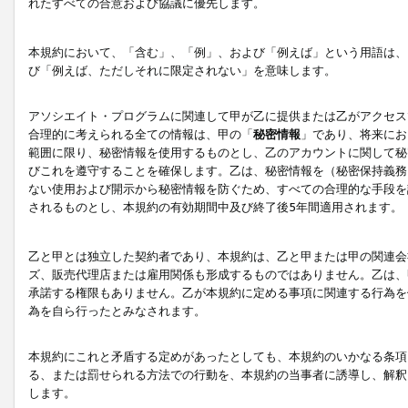
れたすべての合意および協議に優先します。
本規約において、「含む」、「例」、および「例えば」という用語は、
び「例えば、ただしそれに限定されない」を意味します。
アソシエイト・プログラムに関連して甲が乙に提供または乙がアクセス
合理的に考えられる全ての情報は、甲の「
秘密情報
」であり、将来にお
範囲に限り、秘密情報を使用するものとし、乙のアカウントに関して秘
びこれを遵守することを確保します。乙は、秘密情報を（秘密保持義務
ない使用および開示から秘密情報を防ぐため、すべての合理的な手段を
されるものとし、本規約の有効期間中及び終了後5年間適用されます。
乙と甲とは独立した契約者であり、本規約は、乙と甲または甲の関連会
ズ、販売代理店または雇用関係も形成するものではありません。乙は、
承諾する権限もありません。乙が本規約に定める事項に関連する行為を
為を自ら行ったとみなされます。
本規約にこれと矛盾する定めがあったとしても、本規約のいかなる条項
る、または罰せられる方法での行動を、本規約の当事者に誘導し、解釈
します。