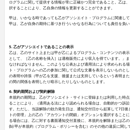
ログラムに関して提供する情報が常に正確かつ完全であること。乙は、
択することにより、乙自身の情報を更新することができます。
甲は、いかなる時であっても乙がアソシエイト・プログラムに関連して
甲は、乙が自身の期待に基づき行ういかなる行為についても責任を負い
5. 乙がアソシエイトであることの表示
乙は、乙のサイト上または甲が乙によるプログラム・コンテンツの表示ま
として、［乙の名称を挿入］は適格販売により収入を得ています。」ま
なければなりません。このような公表および適用法により求められる場
ト・プログラムへの乙の参加に関して公式な文書を表示しないものとし
の表明や誇張（甲が乙を支援、後援または支持しているという表明また
の間の関係を表明したり暗示したりしないものとします。
6. 契約期間および契約解除
本規約の期間は、乙がアソシエイト・サイトに登録または利用した時点
ることにより、（適用ある法により認められる場合は、自動的かつ訴訟
す。ただし、当該解除の効力発生日は、通知交付日から起算して7日後
トの管理」上の乙の「アカウントの閉鎖」オプションを選択することに
る場合には、乙に対する書面通知交付直後に、本規約を解除または乙のア
(b) 甲が本規約（プログラム・ポリシーを含む）のその他の違反に関し