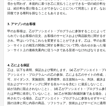
否かを問わず、本規約に基づき乙に支払うことができる一切の紹介料を
は、紹介料を受け取ることができないことについて同意し）ます。なお
回復できる権利を損なうこともありません。
3. アマゾンのお客様
甲のお客様は、乙がアソシエイト・プログラムに参加することによって
られているお客様の注文、お客様のサービスおよび商品販売に関するす
され、甲はいつでもこれらを変更することができます。乙は、甲のお客
ン・サイトとの相互の関係に関する事項について問い合わせがあった場
ン・サイト上の連絡先案内に従うべきである旨述べなければなりません
4. 乙による保証
乙は、以下を表明、保証および誓約します。 (a) 乙がアソシエイト・
アソシエイト・プログラムへの乙の参加、乙による乙のサイトの作成、
可、ガイダンス、実施規則、業界標準、自主規制ルール、判決、裁決ま
伝およびマーケティングに関する全ルールを含む）に違反しないこと、 
結が法的に阻止されないこと）、 (d) 乙がアソシエイト・プログラ
たは声明に依存していないこと、 (e) 乙が米国の制裁対象である場
科されている場合、乙はアソシエイト・プログラムに参加もせずサービス
国の法律と同じ内容の商品、ソフトウェア、技術およびサービスに適用さ