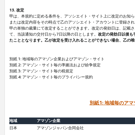
13. 改定
甲は、本規約に定める条件を、アソシエイト・サイト上に改定のお知ら
または改定内容をその時点で乙のアソシエイト・アカウントに登録され
甲の単独の裁量にて改定することができます。改定の発効日は、記載さ
て、当該通知の交付日から7日以降の日とします。
改定の発効日以後も
たこととなります。乙が改定を受け入れることができない場合、乙の唯
別紙 1: 地域毎のアマゾン企業およびアマゾン・サイト
別紙 2: アマゾン・サイト毎の準拠法および紛争規定
別紙 3: アマゾン・サイト毎の税規定
別紙 4: アマゾン・サイト毎のプライバシー規約
別紙1: 地域毎のア
地域
アマゾン企業
日本
アマゾンジャパン合同会社