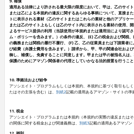
9. 補償
適用ある法律により許される最大限の限度において、甲は、乙のサイト
または乙による本規約の違反に関するあらゆる事柄について、直接または
トに表示される素材（乙のサイトまたはこれらの素材と他のアプリケーシ
または乙のサイト上もしくは乙のサイト内に表示される素材の使用、開発
よるサービス提供の利用（当該使用が本規約または適用法により認可され
ム・ポリシーを含みます。）の条件の違反、 (E) 乙の税金および関
の義務または関税の履行不履行、 (F) 乙、乙の従業員または下請業
び経費（弁護士費用を含みます。）請求から、甲、甲の関連会社および
御し、補償し、免責することに同意します。甲または甲の被指名人は、
保護のためにアマゾン関係者の代理としていかなる法的措置を行うこと
10. 準拠法および紛争
アソシエイト・プログラムもしくは本規約、本規約に基づく取引もしく
たはその主張を含む）は、
別紙2
記載の適用あるアマゾン・サイトの準
11. 税金
アソシエイト・プログラムまたは本規約（本規約の実際の違反またはそ
の関係に関する税金および関連義務は、
別紙3
記載の適用あるアマゾン
12. 雑則