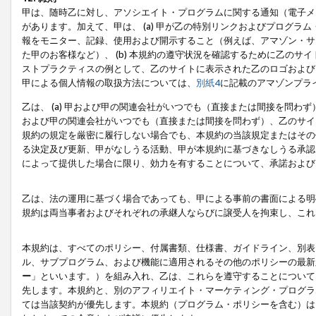
甲は、随時乙に対し、アソシエイト・プログラムに関する通知（電子メ
があります。加えて、甲は、 (a) 甲が乙の特別リンクおよびプログ
報をモニター、記録、使用および開示すること（例えば、アマゾン・サ
た甲のお客様など）、 (b) 本規約の遵守状況を確認するために乙のサイ
ストプラクティスの例として、乙のサイトに表示された乙のロゴおよび
甲による個人情報の取扱方法については、
別紙4
に記載のアマゾンプラ
乙は、 (a) 甲および甲の関連会社がいつでも（直接または間接を問わず
および甲の関連会社がいつでも（直接または間接を問わず）、乙のサイ
規約の規定を厳密に履行しない場合でも、本規約の当該規定またはその他
る決定及び更新、甲がなしうる活動、甲が本規約に基づきなしうる承認
によって提供した場合に限り、効力を有することについて、承諾および
乙は、法の運用に基づく場合であっても、甲による事前の書面による明
規約は両当事者およびそれぞれの承継人ならびに譲受人を拘束し、これ
本規約は、すべてのポリシー、付属書類、仕様書、ガイドライン、別表
ル、サブプログラム、および機能に適用されるその他のポリシーの最新
ー
」といいます。）を組み入れ、乙は、これらを遵守することについて
先します。本規約と、別のアフィリエイト・マーケティング・プログラ
ては当該契約が優先します。本規約（プログラム・ポリシーを含む）は