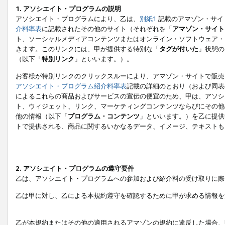
1. アソシエイト・プログラムの説明
アソシエイト・プログラムにより、乙は、
別紙1
記載のアマゾン・サイ
介料率表
に記載されたその他のサイト（それぞれを「
アマゾン・サイト
ト、ソーシャルメディアコンテンツまたはオンライン・ソフトウェア・
きます。このリンクには、甲が提供する特別な「
タグが付いた
」状態の
（以下「
特別リンク
」といいます。）。
お客様が特別リンクのクリックスルーにより、アマゾン・サイトで販売
アソシエイト・プログラム紹介料率表
記載の詳細のとおり（および同表
によるこれらの商品およびサービスの宣伝の便宜のため、甲は、アソシ
ト、ウィジェット、リンク、マーケティングコンテンツならびにその他
他の情報（以下「
プログラム・コンテンツ
」といいます。）を乙に提供
トで提供される、商品に関するいかなるデータ、イメージ、テキストも
2. アソシエイト・プログラムの遵守要件
乙は、アソシエイト・プログラムへの参加および紹介料の受け取りに際
乙は甲に対し、乙による本規約遵守を確認するために甲が求める情報を
乙が本規約またはその他の適用されるアマゾンの規約に違反した場合、