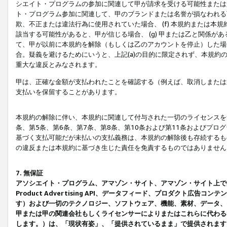
シエイト・プログラムの参加に関連して甲が請求を受ける可能性または責
ト・プログラム参加に関連して、甲のブランドまたは名誉が損なわれる可
欺、不正または違法行為に使用されていた場合、 (f) 本規約または
該当する可能性があると、甲が信じる場合、 (g) 甲または乙と関係
て、甲が以前に本規約を解除（もしくは乙のアカウントを停止）した場合
合。疑義を避けるためにいうと、上記(a)の目的に限定されず、本規約
重大な違反とみなされます。
甲は、正確な金額が支払われたことを確認する（例えば、取消しまたは
支払いを保留することがあります。
本規約の解除に伴い、本規約に関連して付与された一切のライセンスを
条、第5条、第6条、第7条、第8条、第10条および第11条およびプ
基づく支払可能だが未払いの支払義務は、本規約の解除後も存続するも
の違反または本規約に基づき生じた責任を免責するものではありません
7. 無保証
アソシエイト・プログラム、アマゾン・サイト、アマゾン・サイト上で
Product Advertising API、データフィード、プロダクト
す）および一切のテクノロジー、ソフトウェア、機能、素材、データ、
甲または甲の関連会社もしくライセンサーによりまたはこれらに代わる
します。）は、「現状有姿」、「提供されているまま」で提供されます