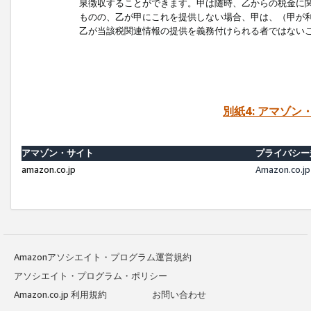
泉徴収することができます。甲は随時、乙からの税金に
ものの、乙が甲にこれを提供しない場合、甲は、（甲が
乙が当該税関連情報の提供を義務付けられる者ではない
別紙4: アマゾ
アマゾン・サイト
プライバシー
amazon.co.jp
Amazon.c
Amazonアソシエイト・プログラム運営規約
アソシエイト・プログラム・ポリシー
Amazon.co.jp 利用規約
お問い合わせ