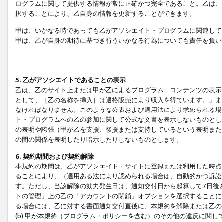
ログラムに関して提供する情報が常に正確かつ完全であること。乙は、
択することにより、乙自身の情報を更新することができます。
甲は、いかなる時であっても乙がアソシエイト・プログラムに関連して
甲は、乙が自身の期待に基づき行ういかなる行為についても責任を負い
5. 乙がアソシエイトであることの表示
乙は、乙のサイト上または甲が乙によるプログラム・コンテンツの表示ま
として、［乙の名称を挿入］は適格販売により収入を得ています。」ま
なければなりません。このような公表および適用法により求められる場
ト・プログラムへの乙の参加に関して公式な文書を表示しないものとし
の表明や誇張（甲が乙を支援、後援または支持しているという表明また
の間の関係を表明したり暗示したりしないものとします。
6. 契約期間および契約解除
本規約の期間は、乙がアソシエイト・サイトに登録または利用した時点
ることにより、（適用ある法により認められる場合は、自動的かつ訴訟
す。ただし、当該解除の効力発生日は、通知交付日から起算して7日後
トの管理」上の乙の「アカウントの閉鎖」オプションを選択することに
る場合には、乙に対する書面通知交付直後に、本規約を解除または乙のア
(b) 甲が本規約（プログラム・ポリシーを含む）のその他の違反に関し