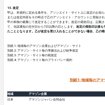
13. 改定
甲は、本規約に定める条件を、アソシエイト・サイト上に改定のお知ら
または改定内容をその時点で乙のアソシエイト・アカウントに登録され
甲の単独の裁量にて改定することができます。改定の発効日は、記載さ
て、当該通知の交付日から7日以降の日とします。
改定の発効日以後も
たこととなります。乙が改定を受け入れることができない場合、乙の唯
別紙 1: 地域毎のアマゾン企業およびアマゾン・サイト
別紙 2: アマゾン・サイト毎の準拠法および紛争規定
別紙 3: アマゾン・サイト毎の税規定
別紙 4: アマゾン・サイト毎のプライバシー規約
別紙1: 地域毎のア
地域
アマゾン企業
日本
アマゾンジャパン合同会社