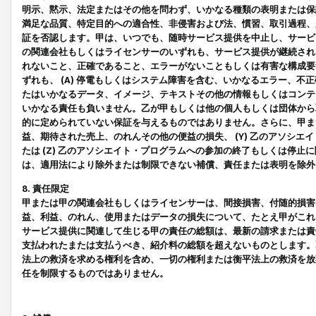
明示、黙示、法定またはその他を問わず、いかなる種類の表明または保
満足な品質、特定目的への適合性、非侵害および法、慣習、取引過程、
証を否認します。甲は、いつでも、随時サービス提供を中止し、サービ
の関連会社もしくはライセンサーのいずれも、サービス提供が継続され
れないこと、正確であること、エラーがないこともしくは有害な構成要
ずれも、 (A) 停電もしくはシステム障害を含む、いかなるエラー、不
たはいかなるデータ、イメージ、テキストその他の情報もしくはコンテ
いかなる責任も負いません。乙が甲もしくは他の個人もしくは団体から
的に定められていない保証を与えるものではありません。さらに、甲また
益、期待された売上、のれんその他の便益の損失、 (Y) 乙のアソシ
たは (Z) 乙のアソシエイト・プログラムへの参加の終了もしくは停
は、適用法により除外または制限できない補償、責任または表明を除外
8. 責任限定
甲または甲の関連会社もしくはライセンサーは、間接損害、付随的損害
益、利益、のれん、使用またはデータの損失について、たとえ甲がこれ
サービス提供に関連して生じる甲の責任の総額は、最新の請求または責
支払われたまたは支払うべき、紹介料の総額を超えないものとします。
法上の救済を求める権利を含め、一切の権利または衡平法上の救済を放
任を制限するものではありません。