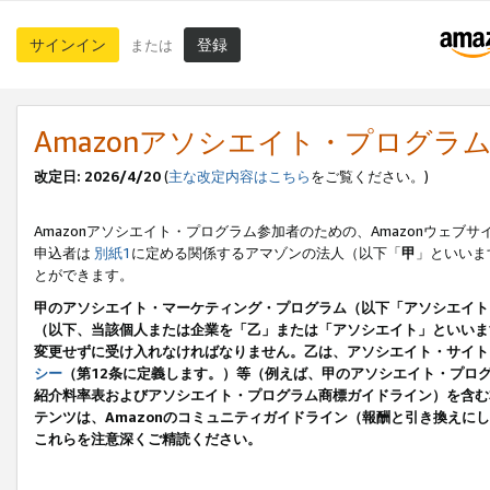
サインイン
登録
または
Amazonアソシエイト・プログラ
改定日: 2026/4/20
(
主な改定内容はこちら
をご覧ください。)
Amazonアソシエイト・プログラム参加者のための、Amazonウェブサ
申込者は
別紙1
に定める関係するアマゾンの法人（以下「
甲
」といいま
とができます。
甲のアソシエイト・マーケティング・プログラム（以下「アソシエイト
（以下、当該個人または企業を「乙」または「アソシエイト」といいま
変更せずに受け入れなければなりません。乙は、アソシエイト・サイト
シー
（第12条に定義します。）等（例えば、甲のアソシエイト・プロ
紹介料率表およびアソシエイト・プログラム商標ガイドライン）を含む本規
テンツは、Amazonのコミュニティガイドライン（報酬と引き換え
これらを注意深くご精読ください。