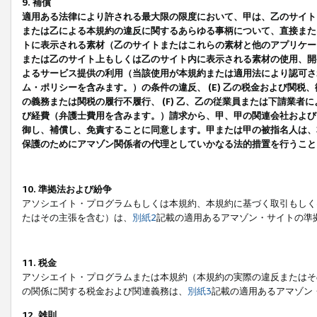
9. 補償
適用ある法律により許される最大限の限度において、甲は、乙のサイト
または乙による本規約の違反に関するあらゆる事柄について、直接または
トに表示される素材（乙のサイトまたはこれらの素材と他のアプリケーシ
または乙のサイト上もしくは乙のサイト内に表示される素材の使用、開発
よるサービス提供の利用（当該使用が本規約または適用法により認可され
ム・ポリシーを含みます。）の条件の違反、 (E) 乙の税金および関
の義務または関税の履行不履行、 (F) 乙、乙の従業員または下請業
び経費（弁護士費用を含みます。）請求から、甲、甲の関連会社および
御し、補償し、免責することに同意します。甲または甲の被指名人は、
保護のためにアマゾン関係者の代理としていかなる法的措置を行うこと
10. 準拠法および紛争
アソシエイト・プログラムもしくは本規約、本規約に基づく取引もしく
たはその主張を含む）は、
別紙2
記載の適用あるアマゾン・サイトの準
11. 税金
アソシエイト・プログラムまたは本規約（本規約の実際の違反またはそ
の関係に関する税金および関連義務は、
別紙3
記載の適用あるアマゾン
12. 雑則