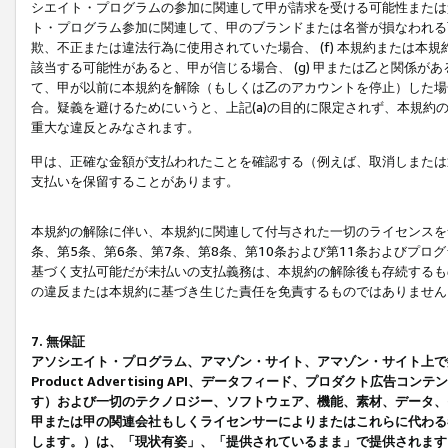
シエイト・プログラムの参加に関連して甲が請求を受ける可能性または責
ト・プログラム参加に関連して、甲のブランドまたは名誉が損なわれる可
欺、不正または違法行為に使用されていた場合、 (f) 本規約または
該当する可能性があると、甲が信じる場合、 (g) 甲または乙と関係
て、甲が以前に本規約を解除（もしくは乙のアカウントを停止）した場合
合。疑義を避けるためにいうと、上記(a)の目的に限定されず、本規約
重大な違反とみなされます。
甲は、正確な金額が支払われたことを確認する（例えば、取消しまたは
支払いを保留することがあります。
本規約の解除に伴い、本規約に関連して付与された一切のライセンスを
条、第5条、第6条、第7条、第8条、第10条および第11条およびプ
基づく支払可能だが未払いの支払義務は、本規約の解除後も存続するも
の違反または本規約に基づき生じた責任を免責するものではありません
7. 無保証
アソシエイト・プログラム、アマゾン・サイト、アマゾン・サイト上で
Product Advertising API、データフィード、プロダクト
す）および一切のテクノロジー、ソフトウェア、機能、素材、データ、
甲または甲の関連会社もしくライセンサーによりまたはこれらに代わる
します。）は、「現状有姿」、「提供されているまま」で提供されます