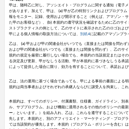
甲は、随時乙に対し、アソシエイト・プログラムに関する通知（電子メ
があります。加えて、甲は、 (a) 甲が乙の特別リンクおよびプログ
報をモニター、記録、使用および開示すること（例えば、アマゾン・サ
た甲のお客様など）、 (b) 本規約の遵守状況を確認するために乙のサイ
ストプラクティスの例として、乙のサイトに表示された乙のロゴおよび
甲による個人情報の取扱方法については、
別紙4
に記載のアマゾンプラ
乙は、 (a) 甲および甲の関連会社がいつでも（直接または間接を問わず
および甲の関連会社がいつでも（直接または間接を問わず）、乙のサイ
規約の規定を厳密に履行しない場合でも、本規約の当該規定またはその他
る決定及び更新、甲がなしうる活動、甲が本規約に基づきなしうる承認
によって提供した場合に限り、効力を有することについて、承諾および
乙は、法の運用に基づく場合であっても、甲による事前の書面による明
規約は両当事者およびそれぞれの承継人ならびに譲受人を拘束し、これ
本規約は、すべてのポリシー、付属書類、仕様書、ガイドライン、別表
ル、サブプログラム、および機能に適用されるその他のポリシーの最新
ー
」といいます。）を組み入れ、乙は、これらを遵守することについて
先します。本規約と、別のアフィリエイト・マーケティング・プログラ
ては当該契約が優先します。本規約（プログラム・ポリシーを含む）は