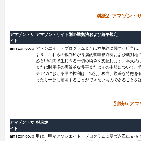
別紙2: アマゾン
アマゾン・サ
アマゾン・サイト別の準拠法および紛争規定
イト
amazon.co.jp
アソシエイト・プログラムまたは本規約に関する紛争は
より、これらの裁判所が専属的管轄裁判所および裁判地
乙と甲の間で生じうる一切の紛争を支配します。本規約
または財産権の実質的な侵害またはその主張について、
テンツにおける甲の権利は、特別、独自、顕著な特徴を
ったり十分に補填することができないものであることを
別紙3: ア
アマゾン・サ
税規定
イト
amazon.co.jp
甲は、甲がアソシエイト・プログラムに基づき乙に支払