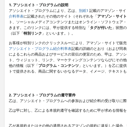
1. アソシエイト・プログラムの説明
アソシエイト・プログラムにより、乙は、
別紙1
記載のアマゾン・サイ
介料率表
に記載されたその他のサイト（それぞれを「
アマゾン・サイト
ト、ソーシャルメディアコンテンツまたはオンライン・ソフトウェア・
きます。このリンクには、甲が提供する特別な「
タグが付いた
」状態の
（以下「
特別リンク
」といいます。）。
お客様が特別リンクのクリックスルーにより、アマゾン・サイトで販売
アソシエイト・プログラム紹介料率表
記載の詳細のとおり（および同表
によるこれらの商品およびサービスの宣伝の便宜のため、甲は、アソシ
ト、ウィジェット、リンク、マーケティングコンテンツならびにその他
他の情報（以下「
プログラム・コンテンツ
」といいます。）を乙に提供
トで提供される、商品に関するいかなるデータ、イメージ、テキストも
2. アソシエイト・プログラムの遵守要件
乙は、アソシエイト・プログラムへの参加および紹介料の受け取りに際
乙は甲に対し、乙による本規約遵守を確認するために甲が求める情報を
乙が本規約またはその他の適用されるアマゾンの規約に違反した場合、