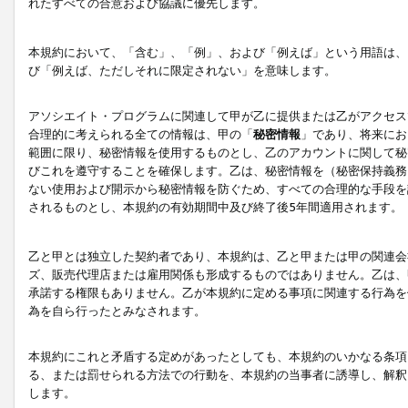
れたすべての合意および協議に優先します。
本規約において、「含む」、「例」、および「例えば」という用語は、
び「例えば、ただしそれに限定されない」を意味します。
アソシエイト・プログラムに関連して甲が乙に提供または乙がアクセス
合理的に考えられる全ての情報は、甲の「
秘密情報
」であり、将来にお
範囲に限り、秘密情報を使用するものとし、乙のアカウントに関して秘
びこれを遵守することを確保します。乙は、秘密情報を（秘密保持義務
ない使用および開示から秘密情報を防ぐため、すべての合理的な手段を
されるものとし、本規約の有効期間中及び終了後5年間適用されます。
乙と甲とは独立した契約者であり、本規約は、乙と甲または甲の関連会
ズ、販売代理店または雇用関係も形成するものではありません。乙は、
承諾する権限もありません。乙が本規約に定める事項に関連する行為を
為を自ら行ったとみなされます。
本規約にこれと矛盾する定めがあったとしても、本規約のいかなる条項
る、または罰せられる方法での行動を、本規約の当事者に誘導し、解釈
します。