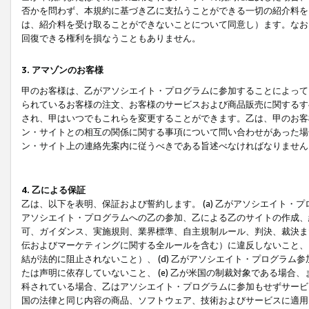
否かを問わず、本規約に基づき乙に支払うことができる一切の紹介料を
は、紹介料を受け取ることができないことについて同意し）ます。なお
回復できる権利を損なうこともありません。
3. アマゾンのお客様
甲のお客様は、乙がアソシエイト・プログラムに参加することによって
られているお客様の注文、お客様のサービスおよび商品販売に関するす
され、甲はいつでもこれらを変更することができます。乙は、甲のお客
ン・サイトとの相互の関係に関する事項について問い合わせがあった場
ン・サイト上の連絡先案内に従うべきである旨述べなければなりません
4. 乙による保証
乙は、以下を表明、保証および誓約します。 (a) 乙がアソシエイト・
アソシエイト・プログラムへの乙の参加、乙による乙のサイトの作成、
可、ガイダンス、実施規則、業界標準、自主規制ルール、判決、裁決ま
伝およびマーケティングに関する全ルールを含む）に違反しないこと、 
結が法的に阻止されないこと）、 (d) 乙がアソシエイト・プログラ
たは声明に依存していないこと、 (e) 乙が米国の制裁対象である場
科されている場合、乙はアソシエイト・プログラムに参加もせずサービス
国の法律と同じ内容の商品、ソフトウェア、技術およびサービスに適用さ