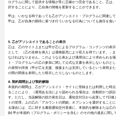
ログラムに関して提供する情報が常に正確かつ完全であること。乙は、
択することにより、乙自身の情報を更新することができます。
甲は、いかなる時であっても乙がアソシエイト・プログラムに関連して
甲は、乙が自身の期待に基づき行ういかなる行為についても責任を負い
5. 乙がアソシエイトであることの表示
乙は、乙のサイト上または甲が乙によるプログラム・コンテンツの表示ま
として、［乙の名称を挿入］は適格販売により収入を得ています。」ま
なければなりません。このような公表および適用法により求められる場
ト・プログラムへの乙の参加に関して公式な文書を表示しないものとし
の表明や誇張（甲が乙を支援、後援または支持しているという表明また
の間の関係を表明したり暗示したりしないものとします。
6. 契約期間および契約解除
本規約の期間は、乙がアソシエイト・サイトに登録または利用した時点
ることにより、（適用ある法により認められる場合は、自動的かつ訴訟
す。ただし、当該解除の効力発生日は、通知交付日から起算して7日後
トの管理」上の乙の「アカウントの閉鎖」オプションを選択することに
る場合には、乙に対する書面通知交付直後に、本規約を解除または乙のア
(b) 甲が本規約（プログラム・ポリシーを含む）のその他の違反に関し