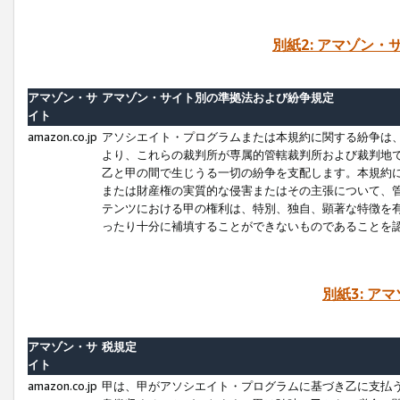
別紙2: アマゾン
アマゾン・サ
アマゾン・サイト別の準拠法および紛争規定
イト
amazon.co.jp
アソシエイト・プログラムまたは本規約に関する紛争は
より、これらの裁判所が専属的管轄裁判所および裁判地
乙と甲の間で生じうる一切の紛争を支配します。本規約
または財産権の実質的な侵害またはその主張について、
テンツにおける甲の権利は、特別、独自、顕著な特徴を
ったり十分に補填することができないものであることを
別紙3: ア
アマゾン・サ
税規定
イト
amazon.co.jp
甲は、甲がアソシエイト・プログラムに基づき乙に支払