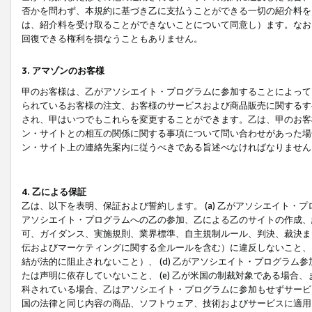
否かを問わず、本規約に基づき乙に支払うことができる一切の紹介料を
は、紹介料を受け取ることができないことについて同意し）ます。なお
回復できる権利を損なうこともありません。
3. アマゾンのお客様
甲のお客様は、乙がアソシエイト・プログラムに参加することによって
られているお客様の注文、お客様のサービスおよび商品販売に関するす
され、甲はいつでもこれらを変更することができます。乙は、甲のお客
ン・サイトとの相互の関係に関する事項について問い合わせがあった場
ン・サイト上の連絡先案内に従うべきである旨述べなければなりません
4. 乙による保証
乙は、以下を表明、保証および誓約します。 (a) 乙がアソシエイト・
アソシエイト・プログラムへの乙の参加、乙による乙のサイトの作成、
可、ガイダンス、実施規則、業界標準、自主規制ルール、判決、裁決ま
伝およびマーケティングに関する全ルールを含む）に違反しないこと、 
結が法的に阻止されないこと）、 (d) 乙がアソシエイト・プログラ
たは声明に依存していないこと、 (e) 乙が米国の制裁対象である場
科されている場合、乙はアソシエイト・プログラムに参加もせずサービス
国の法律と同じ内容の商品、ソフトウェア、技術およびサービスに適用さ