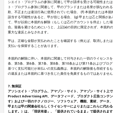
シエイト・プログラムの参加に関連して甲が請求を受ける可能性または責
ト・プログラム参加に関連して、甲のブランドまたは名誉が損なわれる可
欺、不正または違法行為に使用されていた場合、 (f) 本規約または
該当する可能性があると、甲が信じる場合、 (g) 甲または乙と関係
て、甲が以前に本規約を解除（もしくは乙のアカウントを停止）した場合
合。疑義を避けるためにいうと、上記(a)の目的に限定されず、本規約
重大な違反とみなされます。
甲は、正確な金額が支払われたことを確認する（例えば、取消しまたは
支払いを保留することがあります。
本規約の解除に伴い、本規約に関連して付与された一切のライセンスを
条、第5条、第6条、第7条、第8条、第10条および第11条およびプ
基づく支払可能だが未払いの支払義務は、本規約の解除後も存続するも
の違反または本規約に基づき生じた責任を免責するものではありません
7. 無保証
アソシエイト・プログラム、アマゾン・サイト、アマゾン・サイト上で
Product Advertising API、データフィード、プロダクト
す）および一切のテクノロジー、ソフトウェア、機能、素材、データ、
甲または甲の関連会社もしくライセンサーによりまたはこれらに代わる
します。）は、「現状有姿」、「提供されているまま」で提供されます