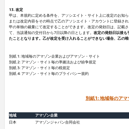
13. 改定
甲は、本規約に定める条件を、アソシエイト・サイト上に改定のお知ら
または改定内容をその時点で乙のアソシエイト・アカウントに登録され
甲の単独の裁量にて改定することができます。改定の発効日は、記載さ
て、当該通知の交付日から7日以降の日とします。
改定の発効日以後も
たこととなります。乙が改定を受け入れることができない場合、乙の唯
別紙 1: 地域毎のアマゾン企業およびアマゾン・サイト
別紙 2: アマゾン・サイト毎の準拠法および紛争規定
別紙 3: アマゾン・サイト毎の税規定
別紙 4: アマゾン・サイト毎のプライバシー規約
別紙1: 地域毎のア
地域
アマゾン企業
日本
アマゾンジャパン合同会社