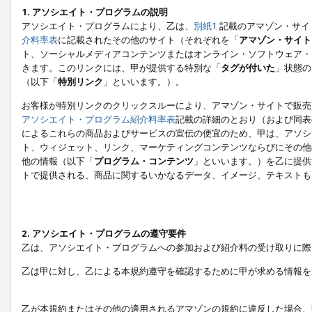
1. アソシエイト・プログラムの説明
アソシエイト・プログラムにより、乙は、
別紙1
記載のアマゾン・サイ
介料率表
に記載されたその他のサイト（それぞれを「
アマゾン・サイト
ト、ソーシャルメディアコンテンツまたはオンライン・ソフトウェア・
きます。このリンクには、甲が提供する特別な「
タグが付いた
」状態の
（以下「
特別リンク
」といいます。）。
お客様が特別リンクのクリックスルーにより、アマゾン・サイトで販売
アソシエイト・プログラム紹介料率表
記載の詳細のとおり（および同表
によるこれらの商品およびサービスの宣伝の便宜のため、甲は、アソシ
ト、ウィジェット、リンク、マーケティングコンテンツならびにその他
他の情報（以下「
プログラム・コンテンツ
」といいます。）を乙に提供
トで提供される、商品に関するいかなるデータ、イメージ、テキストも
2. アソシエイト・プログラムの遵守要件
乙は、アソシエイト・プログラムへの参加および紹介料の受け取りに際
乙は甲に対し、乙による本規約遵守を確認するために甲が求める情報を
乙が本規約またはその他の適用されるアマゾンの規約に違反した場合、