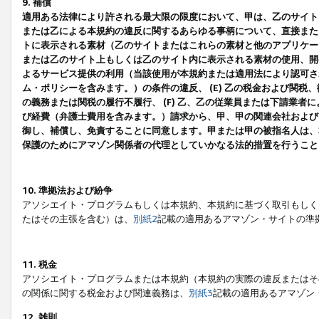
9. 補償
適用ある法律により許される最大限の限度において、甲は、乙のサイト
または乙による本規約の違反に関するあらゆる事柄について、直接または
トに表示される素材（乙のサイトまたはこれらの素材と他のアプリケーシ
または乙のサイト上もしくは乙のサイト内に表示される素材の使用、開発
よるサービス提供の利用（当該使用が本規約または適用法により認可され
ム・ポリシーを含みます。）の条件の違反、 (E) 乙の税金および関
の義務または関税の履行不履行、 (F) 乙、乙の従業員または下請業
び経費（弁護士費用を含みます。）請求から、甲、甲の関連会社および
御し、補償し、免責することに同意します。甲または甲の被指名人は、
保護のためにアマゾン関係者の代理としていかなる法的措置を行うこと
10. 準拠法および紛争
アソシエイト・プログラムもしくは本規約、本規約に基づく取引もしく
たはその主張を含む）は、
別紙2
記載の適用あるアマゾン・サイトの準
11. 税金
アソシエイト・プログラムまたは本規約（本規約の実際の違反またはそ
の関係に関する税金および関連義務は、
別紙3
記載の適用あるアマゾン
12. 雑則