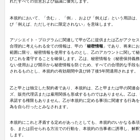
れたすべての合意および協議に優先します。
本規約において、「含む」、「例」、および「例えば」という用語は、
び「例えば、ただしそれに限定されない」を意味します。
アソシエイト・プログラムに関連して甲が乙に提供または乙がアクセス
合理的に考えられる全ての情報は、甲の「
秘密情報
」であり、将来にお
範囲に限り、秘密情報を使用するものとし、乙のアカウントに関して秘
びこれを遵守することを確保します。乙は、秘密情報を（秘密保持義務
ない使用および開示から秘密情報を防ぐため、すべての合理的な手段を
されるものとし、本規約の有効期間中及び終了後5年間適用されます。
乙と甲とは独立した契約者であり、本規約は、乙と甲または甲の関連会
ズ、販売代理店または雇用関係も形成するものではありません。乙は、
承諾する権限もありません。乙が本規約に定める事項に関連する行為を
為を自ら行ったとみなされます。
本規約にこれと矛盾する定めがあったとしても、本規約のいかなる条項
る、または罰せられる方法での行動を、本規約の当事者に誘導し、解釈
します。