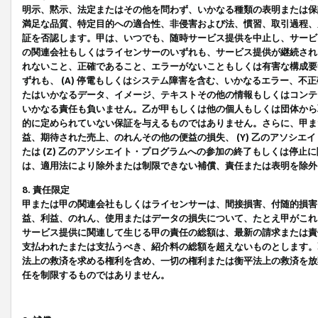
明示、黙示、法定またはその他を問わず、いかなる種類の表明または保
満足な品質、特定目的への適合性、非侵害および法、慣習、取引過程、
証を否認します。甲は、いつでも、随時サービス提供を中止し、サービ
の関連会社もしくはライセンサーのいずれも、サービス提供が継続され
れないこと、正確であること、エラーがないこともしくは有害な構成要
ずれも、 (A) 停電もしくはシステム障害を含む、いかなるエラー、不
たはいかなるデータ、イメージ、テキストその他の情報もしくはコンテ
いかなる責任も負いません。乙が甲もしくは他の個人もしくは団体から
的に定められていない保証を与えるものではありません。さらに、甲また
益、期待された売上、のれんその他の便益の損失、 (Y) 乙のアソシ
たは (Z) 乙のアソシエイト・プログラムへの参加の終了もしくは停
は、適用法により除外または制限できない補償、責任または表明を除外
8. 責任限定
甲または甲の関連会社もしくはライセンサーは、間接損害、付随的損害
益、利益、のれん、使用またはデータの損失について、たとえ甲がこれ
サービス提供に関連して生じる甲の責任の総額は、最新の請求または責
支払われたまたは支払うべき、紹介料の総額を超えないものとします。
法上の救済を求める権利を含め、一切の権利または衡平法上の救済を放
任を制限するものではありません。