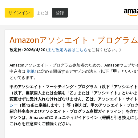
サインイン
登録
または
Amazonアソシエイト・プログラ
改定日: 2026/4/20
(
主な改定内容はこちら
をご覧ください。)
Amazonアソシエイト・プログラム参加者のための、Amazonウェブサ
申込者は
別紙1
に定める関係するアマゾンの法人（以下「
甲
」といいま
とができます。
甲のアソシエイト・マーケティング・プログラム（以下「アソシエイト
（以下、当該個人または企業を「乙」または「アソシエイト」といいま
変更せずに受け入れなければなりません。乙は、アソシエイト・サイト
シー
（第12条に定義します。）等（例えば、甲のアソシエイト・プロ
紹介料率表およびアソシエイト・プログラム商標ガイドライン）を含む本規
テンツは、Amazonのコミュニティガイドライン（報酬と引き換え
これらを注意深くご精読ください。