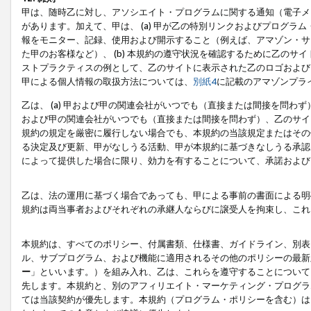
甲は、随時乙に対し、アソシエイト・プログラムに関する通知（電子メ
があります。加えて、甲は、 (a) 甲が乙の特別リンクおよびプログ
報をモニター、記録、使用および開示すること（例えば、アマゾン・サ
た甲のお客様など）、 (b) 本規約の遵守状況を確認するために乙のサイ
ストプラクティスの例として、乙のサイトに表示された乙のロゴおよび
甲による個人情報の取扱方法については、
別紙4
に記載のアマゾンプラ
乙は、 (a) 甲および甲の関連会社がいつでも（直接または間接を問わず
および甲の関連会社がいつでも（直接または間接を問わず）、乙のサイ
規約の規定を厳密に履行しない場合でも、本規約の当該規定またはその他
る決定及び更新、甲がなしうる活動、甲が本規約に基づきなしうる承認
によって提供した場合に限り、効力を有することについて、承諾および
乙は、法の運用に基づく場合であっても、甲による事前の書面による明
規約は両当事者およびそれぞれの承継人ならびに譲受人を拘束し、これ
本規約は、すべてのポリシー、付属書類、仕様書、ガイドライン、別表
ル、サブプログラム、および機能に適用されるその他のポリシーの最新
ー
」といいます。）を組み入れ、乙は、これらを遵守することについて
先します。本規約と、別のアフィリエイト・マーケティング・プログラ
ては当該契約が優先します。本規約（プログラム・ポリシーを含む）は