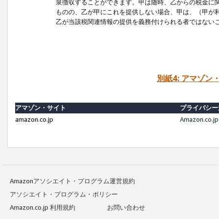
泉徴収することができます。甲は随時、乙からの税金に
ものの、乙が甲にこれを提供しない場合、甲は、（甲が
乙が当該税関連情報の提供を義務付けられる者ではない
別紙4: アマゾ
アマゾン・サイト
プライバシー
amazon.co.jp
Amazon.c
Amazonアソシエイト・プログラム運営規約
アソシエイト・プログラム・ポリシー
Amazon.co.jp 利用規約
お問い合わせ