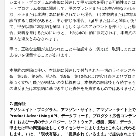
シエイト・プログラムの参加に関連して甲が請求を受ける可能性または責
ト・プログラム参加に関連して、甲のブランドまたは名誉が損なわれる可
欺、不正または違法行為に使用されていた場合、 (f) 本規約または
該当する可能性があると、甲が信じる場合、 (g) 甲または乙と関係
て、甲が以前に本規約を解除（もしくは乙のアカウントを停止）した場合
合。疑義を避けるためにいうと、上記(a)の目的に限定されず、本規約
重大な違反とみなされます。
甲は、正確な金額が支払われたことを確認する（例えば、取消しまたは
支払いを保留することがあります。
本規約の解除に伴い、本規約に関連して付与された一切のライセンスを
条、第5条、第6条、第7条、第8条、第10条および第11条およびプ
基づく支払可能だが未払いの支払義務は、本規約の解除後も存続するも
の違反または本規約に基づき生じた責任を免責するものではありません
7. 無保証
アソシエイト・プログラム、アマゾン・サイト、アマゾン・サイト上で
Product Advertising API、データフィード、プロダクト
す）および一切のテクノロジー、ソフトウェア、機能、素材、データ、
甲または甲の関連会社もしくライセンサーによりまたはこれらに代わる
します。）は、「現状有姿」、「提供されているまま」で提供されます