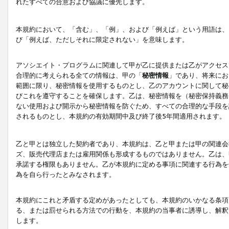
れたすべての合意および協議に優先します。
本規約において、「含む」、「例」、および「例えば」という用語は、
び「例えば、ただしそれに限定されない」を意味します。
アソシエイト・プログラムに関連して甲が乙に提供または乙がアクセス
合理的に考えられる全ての情報は、甲の「
秘密情報
」であり、将来にお
範囲に限り、秘密情報を使用するものとし、乙のアカウントに関して秘
びこれを遵守することを確保します。乙は、秘密情報を（秘密保持義務
ない使用および開示から秘密情報を防ぐため、すべての合理的な手段を
されるものとし、本規約の有効期間中及び終了後5年間適用されます。
乙と甲とは独立した契約者であり、本規約は、乙と甲または甲の関連会
ズ、販売代理店または雇用関係も形成するものではありません。乙は、
承諾する権限もありません。乙が本規約に定める事項に関連する行為を
為を自ら行ったとみなされます。
本規約にこれと矛盾する定めがあったとしても、本規約のいかなる条項
る、または罰せられる方法での行動を、本規約の当事者に誘導し、解釈
します。