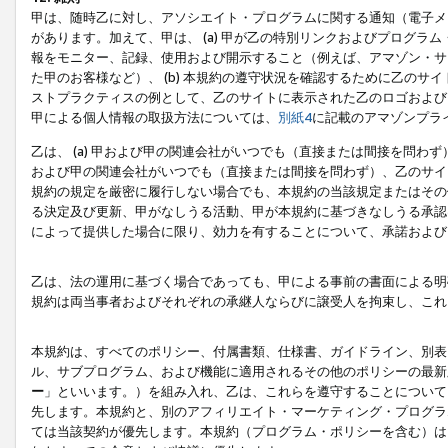
甲は、随時乙に対し、アソシエイト・プログラムに関する通知（電子メ
があります。加えて、甲は、 (a) 甲が乙の特別リンクおよびプログ
報をモニター、記録、使用および開示すること（例えば、アマゾン・サ
た甲のお客様など）、 (b) 本規約の遵守状況を確認するために乙のサイ
ストプラクティスの例として、乙のサイトに表示された乙のロゴおよび
甲による個人情報の取扱方法については、
別紙4
に記載のアマゾンプラ
乙は、 (a) 甲および甲の関連会社がいつでも（直接または間接を問わず
および甲の関連会社がいつでも（直接または間接を問わず）、乙のサイ
規約の規定を厳密に履行しない場合でも、本規約の当該規定またはその他
る決定及び更新、甲がなしうる活動、甲が本規約に基づきなしうる承認
によって提供した場合に限り、効力を有することについて、承諾および
乙は、法の運用に基づく場合であっても、甲による事前の書面による明
規約は両当事者およびそれぞれの承継人ならびに譲受人を拘束し、これ
本規約は、すべてのポリシー、付属書類、仕様書、ガイドライン、別表
ル、サブプログラム、および機能に適用されるその他のポリシーの最新
ー
」といいます。）を組み入れ、乙は、これらを遵守することについて
先します。本規約と、別のアフィリエイト・マーケティング・プログラ
ては当該契約が優先します。本規約（プログラム・ポリシーを含む）は