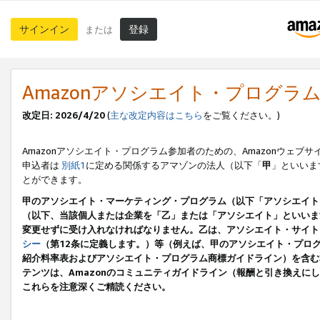
サインイン
登録
または
Amazonアソシエイト・プログラ
改定日: 2026/4/20
(
主な改定内容はこちら
をご覧ください。)
Amazonアソシエイト・プログラム参加者のための、Amazonウェブサ
申込者は
別紙1
に定める関係するアマゾンの法人（以下「
甲
」といいま
とができます。
甲のアソシエイト・マーケティング・プログラム（以下「アソシエイト
（以下、当該個人または企業を「乙」または「アソシエイト」といいま
変更せずに受け入れなければなりません。乙は、アソシエイト・サイト
シー
（第12条に定義します。）等（例えば、甲のアソシエイト・プロ
紹介料率表およびアソシエイト・プログラム商標ガイドライン）を含む本規
テンツは、Amazonのコミュニティガイドライン（報酬と引き換え
これらを注意深くご精読ください。