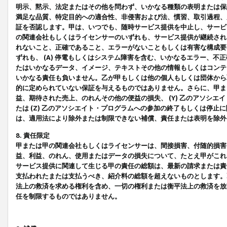
明示、黙示、法定またはその他を問わず、いかなる種類の表明または保
満足な品質、特定目的への適合性、非侵害および法、慣習、取引過程、
証を否認します。甲は、いつでも、随時サービス提供を中止し、サービ
の関連会社もしくはライセンサーのいずれも、サービス提供が継続され
れないこと、正確であること、エラーがないこともしくは有害な構成要
ずれも、 (A) 停電もしくはシステム障害を含む、いかなるエラー、不
たはいかなるデータ、イメージ、テキストその他の情報もしくはコンテ
いかなる責任も負いません。乙が甲もしくは他の個人もしくは団体から
的に定められていない保証を与えるものではありません。さらに、甲また
益、期待された売上、のれんその他の便益の損失、 (Y) 乙のアソシ
たは (Z) 乙のアソシエイト・プログラムへの参加の終了もしくは停
は、適用法により除外または制限できない補償、責任または表明を除外
8. 責任限定
甲または甲の関連会社もしくはライセンサーは、間接損害、付随的損害
益、利益、のれん、使用またはデータの損失について、たとえ甲がこれ
サービス提供に関連して生じる甲の責任の総額は、最新の請求または責
支払われたまたは支払うべき、紹介料の総額を超えないものとします。
法上の救済を求める権利を含め、一切の権利または衡平法上の救済を放
任を制限するものではありません。