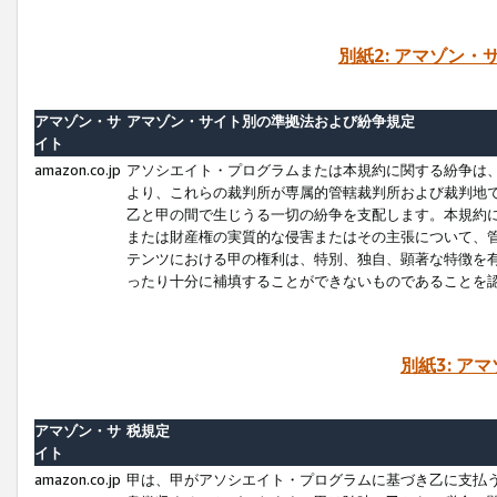
別紙2: アマゾン
アマゾン・サ
アマゾン・サイト別の準拠法および紛争規定
イト
amazon.co.jp
アソシエイト・プログラムまたは本規約に関する紛争は
より、これらの裁判所が専属的管轄裁判所および裁判地
乙と甲の間で生じうる一切の紛争を支配します。本規約
または財産権の実質的な侵害またはその主張について、
テンツにおける甲の権利は、特別、独自、顕著な特徴を
ったり十分に補填することができないものであることを
別紙3: ア
アマゾン・サ
税規定
イト
amazon.co.jp
甲は、甲がアソシエイト・プログラムに基づき乙に支払