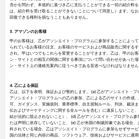
否かを問わず、本規約に基づき乙に支払うことができる一切の紹介料を
は、紹介料を受け取ることができないことについて同意し）ます。なお
回復できる権利を損なうこともありません。
3. アマゾンのお客様
甲のお客様は、乙がアソシエイト・プログラムに参加することによって
られているお客様の注文、お客様のサービスおよび商品販売に関するす
され、甲はいつでもこれらを変更することができます。乙は、甲のお客
ン・サイトとの相互の関係に関する事項について問い合わせがあった場
ン・サイト上の連絡先案内に従うべきである旨述べなければなりません
4. 乙による保証
乙は、以下を表明、保証および誓約します。 (a) 乙がアソシエイト・
アソシエイト・プログラムへの乙の参加、乙による乙のサイトの作成、
可、ガイダンス、実施規則、業界標準、自主規制ルール、判決、裁決ま
伝およびマーケティングに関する全ルールを含む）に違反しないこと、 
結が法的に阻止されないこと）、 (d) 乙がアソシエイト・プログラ
たは声明に依存していないこと、 (e) 乙が米国の制裁対象である場
科されている場合、乙はアソシエイト・プログラムに参加もせずサービス
国の法律と同じ内容の商品、ソフトウェア、技術およびサービスに適用さ