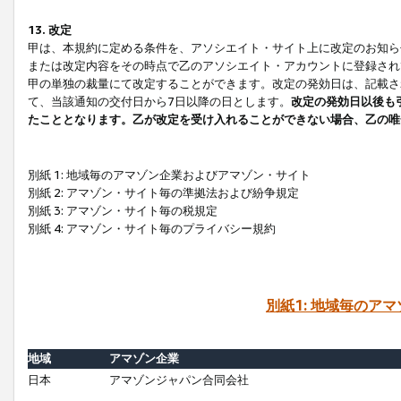
13. 改定
甲は、本規約に定める条件を、アソシエイト・サイト上に改定のお知ら
または改定内容をその時点で乙のアソシエイト・アカウントに登録され
甲の単独の裁量にて改定することができます。改定の発効日は、記載さ
て、当該通知の交付日から7日以降の日とします。
改定の発効日以後も
たこととなります。乙が改定を受け入れることができない場合、乙の唯
別紙 1: 地域毎のアマゾン企業およびアマゾン・サイト
別紙 2: アマゾン・サイト毎の準拠法および紛争規定
別紙 3: アマゾン・サイト毎の税規定
別紙 4: アマゾン・サイト毎のプライバシー規約
別紙1: 地域毎のア
地域
アマゾン企業
日本
アマゾンジャパン合同会社