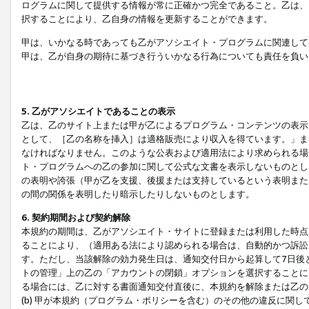
ログラムに関して提供する情報が常に正確かつ完全であること。乙は、
択することにより、乙自身の情報を更新することができます。
甲は、いかなる時であっても乙がアソシエイト・プログラムに関連して
甲は、乙が自身の期待に基づき行ういかなる行為についても責任を負い
5. 乙がアソシエイトであることの表示
乙は、乙のサイト上または甲が乙によるプログラム・コンテンツの表示ま
として、［乙の名称を挿入］は適格販売により収入を得ています。」ま
なければなりません。このような公表および適用法により求められる場
ト・プログラムへの乙の参加に関して公式な文書を表示しないものとし
の表明や誇張（甲が乙を支援、後援または支持しているという表明また
の間の関係を表明したり暗示したりしないものとします。
6. 契約期間および契約解除
本規約の期間は、乙がアソシエイト・サイトに登録または利用した時点
ることにより、（適用ある法により認められる場合は、自動的かつ訴訟
す。ただし、当該解除の効力発生日は、通知交付日から起算して7日後
トの管理」上の乙の「アカウントの閉鎖」オプションを選択することに
る場合には、乙に対する書面通知交付直後に、本規約を解除または乙のア
(b) 甲が本規約（プログラム・ポリシーを含む）のその他の違反に関し