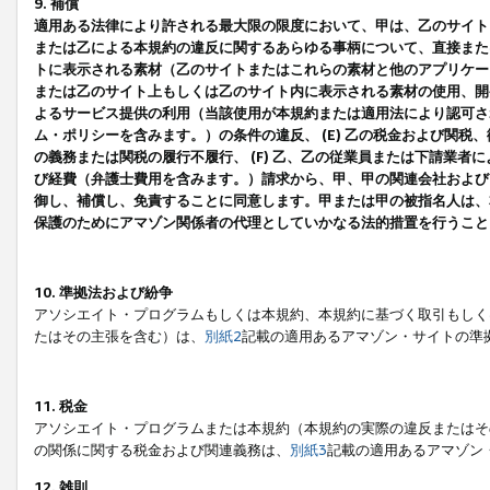
9. 補償
適用ある法律により許される最大限の限度において、甲は、乙のサイト
または乙による本規約の違反に関するあらゆる事柄について、直接または
トに表示される素材（乙のサイトまたはこれらの素材と他のアプリケーシ
または乙のサイト上もしくは乙のサイト内に表示される素材の使用、開発
よるサービス提供の利用（当該使用が本規約または適用法により認可され
ム・ポリシーを含みます。）の条件の違反、 (E) 乙の税金および関
の義務または関税の履行不履行、 (F) 乙、乙の従業員または下請業
び経費（弁護士費用を含みます。）請求から、甲、甲の関連会社および
御し、補償し、免責することに同意します。甲または甲の被指名人は、
保護のためにアマゾン関係者の代理としていかなる法的措置を行うこと
10. 準拠法および紛争
アソシエイト・プログラムもしくは本規約、本規約に基づく取引もしく
たはその主張を含む）は、
別紙2
記載の適用あるアマゾン・サイトの準
11. 税金
アソシエイト・プログラムまたは本規約（本規約の実際の違反またはそ
の関係に関する税金および関連義務は、
別紙3
記載の適用あるアマゾン
12. 雑則