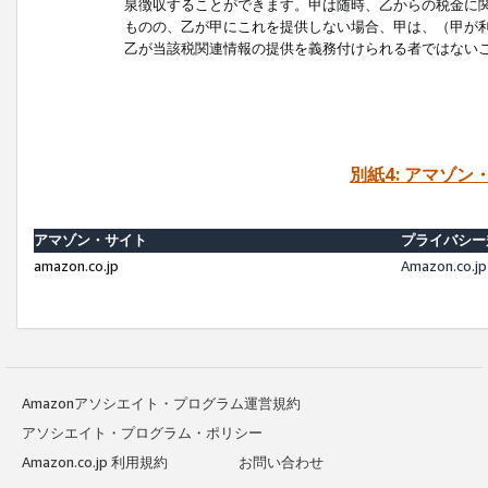
泉徴収することができます。甲は随時、乙からの税金に
ものの、乙が甲にこれを提供しない場合、甲は、（甲が
乙が当該税関連情報の提供を義務付けられる者ではない
別紙4: アマゾ
アマゾン・サイト
プライバシー
amazon.co.jp
Amazon.c
Amazonアソシエイト・プログラム運営規約
アソシエイト・プログラム・ポリシー
Amazon.co.jp 利用規約
お問い合わせ