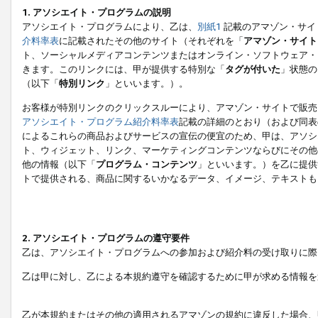
1. アソシエイト・プログラムの説明
アソシエイト・プログラムにより、乙は、
別紙1
記載のアマゾン・サイ
介料率表
に記載されたその他のサイト（それぞれを「
アマゾン・サイト
ト、ソーシャルメディアコンテンツまたはオンライン・ソフトウェア・
きます。このリンクには、甲が提供する特別な「
タグが付いた
」状態の
（以下「
特別リンク
」といいます。）。
お客様が特別リンクのクリックスルーにより、アマゾン・サイトで販売
アソシエイト・プログラム紹介料率表
記載の詳細のとおり（および同表
によるこれらの商品およびサービスの宣伝の便宜のため、甲は、アソシ
ト、ウィジェット、リンク、マーケティングコンテンツならびにその他
他の情報（以下「
プログラム・コンテンツ
」といいます。）を乙に提供
トで提供される、商品に関するいかなるデータ、イメージ、テキストも
2. アソシエイト・プログラムの遵守要件
乙は、アソシエイト・プログラムへの参加および紹介料の受け取りに際
乙は甲に対し、乙による本規約遵守を確認するために甲が求める情報を
乙が本規約またはその他の適用されるアマゾンの規約に違反した場合、