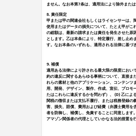
ません。なお本第7条は、適用法により除外また
8. 責任限定
甲または甲の関連会社もしくはライセンサーは、
使用またはデータの損失について、たとえ甲がこ
の総額は、最新の請求または責任を発生させた原
とします。乙は本条により、特定履行、差し止め
す。なお本条のいずれも、適用される法律に基づ
9. 補償
適用ある法律により許される最大限の限度におい
約の違反に関するあらゆる事柄について、直接また
れらの素材と他のアプリケーション、コンテンツま
用、開発、デザイン、製作、作成、宣伝、プロモー
たはこれらに違反するかを問わず）、 (D) 乙に
関税の徴収または支払不履行、または税務登録の義
害、損失、賠償、費用および経費（弁護士費用を
者を防御し、補償し、免責することに同意します
アマゾン関係者の代理としていかなる法的措置を