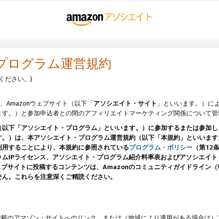
・プログラム運営規約
ください。)
、Amazonウェブサイト（以下「
アソシエイト・サイト
」といいます。）に
ます。）と参加申込者との間のアフィリエイトマーケティング関係について管
（以下「アソシエイト・プログラム」といいます。）に参加するまたは参加し
す。）は、本アソシエイト・プログラム運営規約（以下「本規約」といいます
利用することにより、本規約に参照されている
プログラム・ポリシー
（第12
ムIPライセンス、アソシエイト・プログラム紹介料率表およびアソシエイ
pのウェブサイトに投稿するコンテンツは、Amazonのコミュニティガイドライ
せん。これらを注意深くご精読ください。
載のアマゾン・サイトへのリンク、または（地域により適用がある場合は）