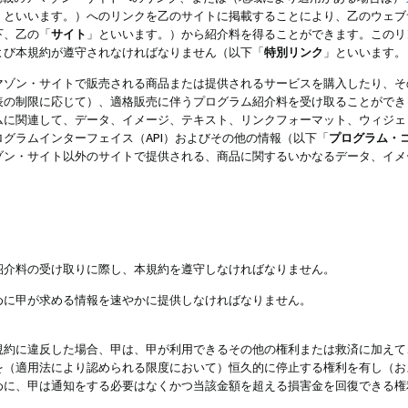
」といいます。）へのリンクを乙のサイトに掲載することにより、乙のウェブ
下、乙の「
サイト
」といいます。）から紹介料を得ることができます。このリ
よび本規約が遵守されなければなりません（以下「
特別リンク
」といいます。
マゾン・サイトで販売される商品または提供されるサービスを購入したり、そ
表の制限に応じて）、適格販売に伴うプログラム紹介料を受け取ることができ
ムに関連して、データ、イメージ、テキスト、リンクフォーマット、ウィジェ
グラムインターフェイス（API）およびその他の情報（以下「
プログラム・
ゾン・サイト以外のサイトで提供される、商品に関するいかなるデータ、イメ
紹介料の受け取りに際し、本規約を遵守しなければなりません。
めに甲が求める情報を速やかに提供しなければなりません。
規約に違反した場合、甲は、甲が利用できるその他の権利または救済に加えて
を（適用法により認められる限度において）恒久的に停止する権利を有し（お
めに、甲は通知をする必要はなくかつ当該金額を超える損害金を回復できる権