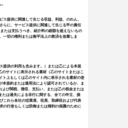
ん。
ビス提供に関連して生じる収益、利益、のれん、
さらに、サービス提供に関連して生じる甲の責任
たまたは支払うべき、紹介料の総額を超えないもの
、一切の権利または衡平法上の救済を放棄しま
ス提供の利用も含みます。）または乙による本規
は乙のサイトに表示される素材（乙のサイトまたはこ
サイト上もしくは乙のサイト内に表示される素材の使
用が本規約または適用法により認可されているか、ま
税金および関税、徴収、支払い、または乙の税金または
意または過失による非行に関する、全ての申立、損
びこれら各社の従業員、役員、取締役および代表
求の行使もしくは防御または権利の保護のために