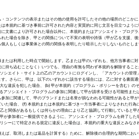
・コンテンツの表示またはその他の使用を許可したその他の場所のどこかに、
たは本規約に基づき事前に許可された内容と実質的に同じ文言を目立つように
前に文書により許可された場合以外に、本規約またはアソシエイト・プログラ
られた場合を除き、甲との関係について不実の表明や誇張（甲が乙を支援、後
る個人もしくは事業体との間の関係を表明したり暗示したりしないものとしま
録または利用した時点で開始します。乙または甲のいずれも、他方当事者に対
訟に持ち込むことなく）いつでも、理由の有無を問わず本規約を解除すること
アソシエイト・サイト上の乙のアカウントにログインし、「アカウントの管理
ます。さらに、甲は、以下のいずれかに該当する場合には、乙に対する書面通
の重大な違反を犯した場合、 (b) 甲が本規約（プログラム・ポリシーを含む）
によるアソシエイト・プログラムの参加に関連して甲が請求を受ける可能性または
参加に関連して、甲のブランドまたは名誉が損なわれる可能性があると甲が信じ
いた場合、 (f) 本規約または本規約に基づき一方当事者によりなされた行
または乙と関係があるもしくは何らかの理由により乙と協調して行動していると
) 甲が参加者に一般提供できるように、アソシエイト・プログラムを終了した
ポリシーにて特定される規定に違反した場合は、本規約の重大な違反とみなさ
例えば、取消しまたは返品を計算する）ために、解除後の合理的な期間におい