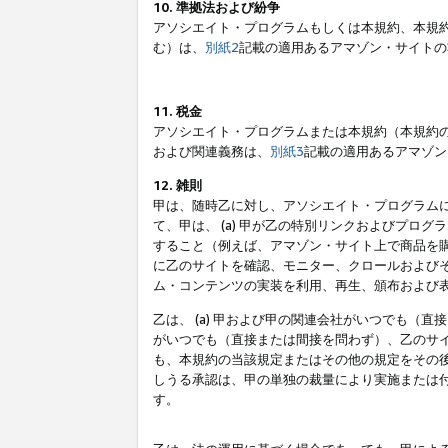
10. 準拠法および紛争
アソシエイト・プログラムもしくは本規約、本規
む）は、
別紙2
記載の適用あるアマゾン・サイトの
11. 税金
アソシエイト・プログラムまたは本規約（本規約
および関連義務は、
別紙3
記載の適用あるアマゾン
12. 雑則
甲は、随時乙に対し、アソシエイト・プログラム
て、甲は、 (a) 甲が乙の特別リンクおよびプ
すること（例えば、アマゾン・サイト上で商品を購
に乙のサイトを確認、モニター、クロールおよびそ
ム・コンテンツの実装を利用、再生、頒布および
乙は、 (a) 甲および甲の関連会社がいつでも（
がいつでも（直接または間接を問わず）、乙のサイ
も、本規約の当該規定またはその他の規定をその後
しうる承認は、甲の単独の裁量により実施または
す。