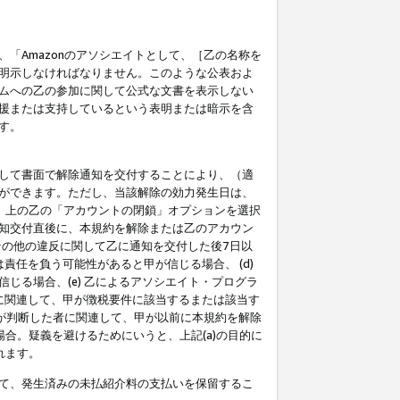
「Amazonのアソシエイトとして、［乙の名称を
明示しなければなりません。このような公表およ
ムへの乙の参加に関して公式な文書を表示しない
援または支持しているという表明または暗示を含
す。
して書面で解除通知を交付することにより、（適
ができます。ただし、当該解除の効力発生日は、
」上の乙の「アカウントの閉鎖」オプションを選択
知交付直後に、本規約を解除または乙のアカウン
のその他の違反に関して乙に通知を交付した後7日以
責任を負う可能性があると甲が信じる場合、 (d)
る場合、(e) 乙によるアソシエイト・プログラ
為に関連して、甲が徴税要件に該当するまたは該当す
甲が判断した者に関連して、甲が以前に本規約を解除
場合。疑義を避けるためにいうと、上記(a)の目的に
れます。
て、発生済みの未払紹介料の支払いを保留するこ