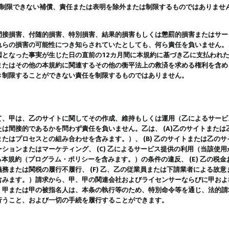
は制限できない補償、責任または表明を除外または制限するものではありませ
間接損害、付随的損害、特別損害、結果的損害もしくは懲罰的損害またはサー
れらの損害の可能性につき知らされていたとしても、何ら責任を負いません。
因となった事実が生じた日の直前の12カ月間に本規約に基づき乙に支払われ
またはその他の本規約に関連するその他の衡平法上の救済を求める権利を含め
き制限することができない責任を制限するものではありません。
て、甲は、乙のサイトに関してその作成、維持もしくは運用（乙によるサービ
は間接的であるかを問わず責任を負いません。乙は、 (A)乙のサイトまた
たはプロセスとの組み合わせを含みます。）、 (B) 乙のサイトまたは乙の
ションまたはマーケティング、 (C) 乙によるサービス提供の利用（当該使
よる本規約（プログラム・ポリシーを含みます。）の条件の違反、 (E) 乙の
務または関税の履行不履行、 (F) 乙、乙の従業員または下請業者による故
含みます。）請求から、甲、甲の関連会社およびライセンサーならびに甲およ
。甲または甲の被指名人は、本条の執行等のため、特別命令等を通じ、法的請
行うこと、および一切の手続を履行することができます。