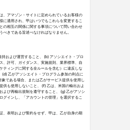
は、アマゾン・サイトに定められているお客様の
様に適用され、甲はいつでもこれらを変更するこ
との相互の関係に関する事項について問い合わせ
うべきである旨述べなければなりません。
持および運営すること、 (b) アソシエイト・プロ
ス、許可、ガイダンス、実施規則、業界標準、自
ケティングに関する全ルールを含む）に違反しな
(d) 乙がアソシエイト・プログラム参加の利点に
裁対象である場合、または乙がサービス提供を使用し
も使用しないこと、 (f) 乙は、米国の輸出およ
び再輸出規制を遵守すること、 (g) 乙がアソシ
ログインし、「アカウントの管理」を選択するこ
証、表明および誓約をせず、甲は、乙が自身の期