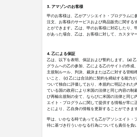
3. アマゾンのお客様
甲のお客様は、乙がアソシエイト・プログラムに
注文、お客様のサービスおよび商品販売に関する
とができます。乙は、甲のお客様に対応したり、
があった場合、乙は、お客様に対して、カスタマ
4. 乙による保証
乙は、以下を表明、保証および誓約します。 (a)
グラムへの乙の参加、乙による乙のサイトの作成
主規制ルール、判決、裁決または乙に対する管轄
いこと、 (c) 乙には合法的に契約を締結する能
ついて独自に評価しており、本規約に明記された内
ている国の政府により米国の法律と同じ内容の制裁
び再輸出規制の全て、ならびに米国の法律と同じ内
エイト・プログラムに関して提供する情報が常に
とにより、乙自身の情報を更新することができま
甲は、いかなる時であっても乙がアソシエイト・
待に基づき行ういかなる行為についても責任を負