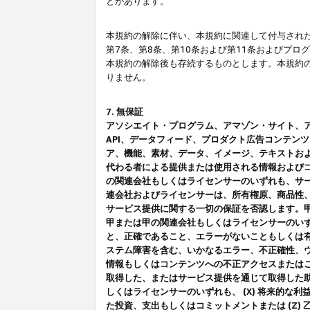
とがあります。
本規約の解除に伴い、本規約に関連して付与された
第7条、第8条、第10条および第11条およびプ
本規約の解除後も存続するものとします。本規約
りません。
7. 無保証
アソシエイト・プログラム、アマゾン・サイト、アマゾ
API、データフィード、プロダクト広告コンテン
ア、機能、素材、データ、イメージ、テキストお
代わる者による提供または使用される情報および
の関連会社もしくはライセンサーのいずれも、サ
連会社およびライセンサーは、所有権原、商品性
サービス提供に関する一切の保証を否認します。
甲または甲の関連会社もしくはライセンサーのい
と、正確であること、エラーがないこともしくは有
ステム障害を含む、いかなるエラー、不正確性、ウ
情報もしくはコンテンツへの不正アクセスまたは
取得した、またはサービス提供を通じて取得した
しくはライセンサーのいずれも、 (X) 将来的な
た投資、支出もしくはコミットメントまたは (Z