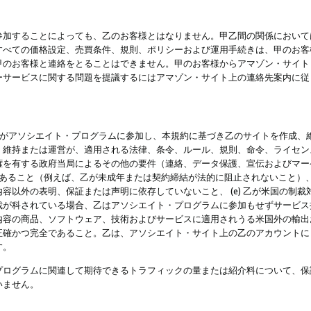
参加することによっても、乙のお客様とはなりません。甲乙間の関係において
すべての価格設定、売買条件、規則、ポリシーおよび運用手続きは、甲のお客
甲のお客様と連絡をとることはできません。甲のお客様からアマゾン・サイト
ーサービスに関する問題を提議するにはアマゾン・サイト上の連絡先案内に従
 乙がアソシエイト・プログラムに参加し、本規約に基づき乙のサイトを作成、維
、維持または運営が、適用される法律、条令、ルール、規則、命令、ライセン
権を有する政府当局によるその他の要件（連絡、データ保護、宣伝およびマー
力があること（例えば、乙が未成年または契約締結が法的に阻止されないこと）、 
容以外の表明、保証または声明に依存していないこと、 (e) 乙が米国の制
が科されている場合、乙はアソシエイト・プログラムに参加もせずサービス提供
容の商品、ソフトウェア、技術およびサービスに適用されうる米国外の輸出およ
正確かつ完全であること。乙は、アソシエイト・サイト上の乙のアカウントに
す。
プログラムに関連して期待できるトラフィックの量または紹介料について、保
いません。