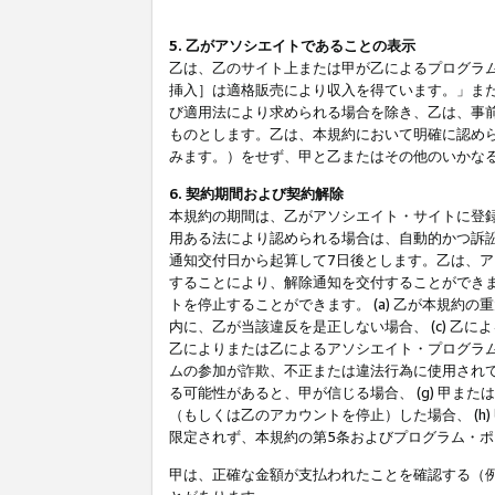
5. 乙がアソシエイトであることの表示
乙は、乙のサイト上または甲が乙によるプログラム
挿入］は適格販売により収入を得ています。」ま
び適用法により求められる場合を除き、乙は、事
ものとします。乙は、本規約において明確に認め
みます。）をせず、甲と乙またはその他のいかな
6. 契約期間および契約解除
本規約の期間は、乙がアソシエイト・サイトに登
用ある法により認められる場合は、自動的かつ訴
通知交付日から起算して7日後とします。乙は、
することにより、解除通知を交付することができ
トを停止することができます。 (a) 乙が本規約
内に、乙が当該違反を是正しない場合、 (c) 乙
乙によりまたは乙によるアソシエイト・プログラム
ムの参加が詐欺、不正または違法行為に使用されて
る可能性があると、甲が信じる場合、 (g) 甲
（もしくは乙のアカウントを停止）した場合、 (h
限定されず、本規約の第5条およびプログラム・
甲は、正確な金額が支払われたことを確認する（