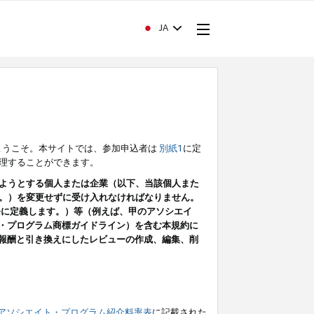
JA
ようこそ。本サイトでは、参加申込者は
別紙1
に定
理することができます。
ようとする個人または企業（以下、当該個人また
。）を変更せずに受け入れなければなりません。
条に定義します。）等（例えば、甲のアソシエイ
ト・プログラム商標ガイドライン）を含む本規約に
ン（報酬と引き換えにしたレビューの作成、編集、削
アソシエイト・プログラム紹介料率表
に記載された