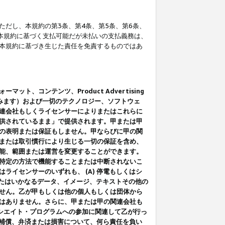
だし、本規約の第3条、第4条、第5条、第6条、
に本規約に基づく支払可能だが未払いの支払義務は、
本規約に基づき生じた責任を免責するものではあ
コンテンツ、Product Advertising
みます）および一切のテクノロジー、ソフトウェ
連会社もしくライセンサーによりまたはこれらに
供されているまま」で提供されます。甲または甲
の表明または保証もしません。甲ならびに甲の関
または取引慣行により生じる一切の保証を含め、
能、範囲または運営を変更することができます。
特定の方法で機能することまたは中断されないこ
イセンサーのいずれも、 (A) 停電もしくはシ
またはいかなるデータ、イメージ、テキストその他の
せん。乙が甲もしくは他の個人もしくは団体から
はありません。さらに、甲または甲の関連会社も
アソシエイト・プログラムへの参加に関連して乙が行っ
る補償、弁済または損害について、何ら責任を負い