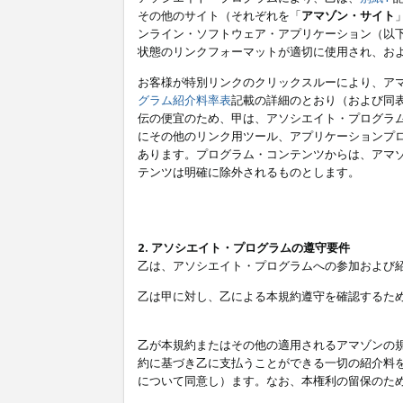
その他のサイト（それぞれを「
アマゾン・サイト
ンライン・ソフトウェア・アプリケーション（以
状態のリンクフォーマットが適切に使用され、お
お客様が特別リンクのクリックスルーにより、ア
グラム紹介料率表
記載の詳細のとおり（および同
伝の便宜のため、甲は、アソシエイト・プログラ
にその他のリンク用ツール、アプリケーションプロ
あります。プログラム・コンテンツからは、アマ
テンツは明確に除外されるものとします。
2. アソシエイト・プログラムの遵守要件
乙は、アソシエイト・プログラムへの参加および
乙は甲に対し、乙による本規約遵守を確認するた
乙が本規約またはその他の適用されるアマゾンの
約に基づき乙に支払うことができる一切の紹介料
について同意し）ます。なお、本権利の留保のた