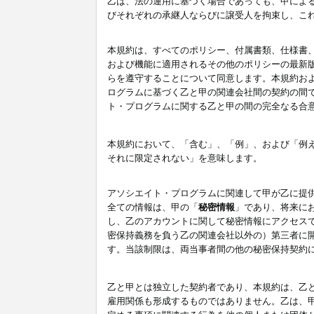
乙は、法の運用に基づく場合であっても、甲によ
びそれぞれの承継人ならびに譲受人を拘束し、こ
本規約は、すべてのポリシー、付属書類、仕様書
および機能に適用されるその他のポリシーの最新
らを遵守することについて同意します。本規約お
ログラムに基づく乙と甲の関連会社間の契約の間
ト・プログラムに関する乙と甲の間の完全なる合
本規約において、「含む」、「例」、および「例
それに限定されない」を意味します。
アソシエイト・プログラムに関連して甲が乙に提
全ての情報は、甲の「
秘密情報
」であり、将来に
し、乙のアカウントに関して秘密情報にアクセス
密保持義務を負う乙の関連会社以外の）第三者に
す。当該制限は、両当事者間の他の秘密保持契約
乙と甲とは独立した契約者であり、本規約は、乙
雇用関係も形成するものではありません。乙は、