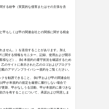
関する紛争（実質的な侵害またはその主張を含
と甲もしくは甲の関連会社との関係に関する税金
られません。）を送信することがあります。加え
ーザに関する情報をモニター、記録、使用および開示
など）、 (b) 本規約の遵守状況を確認するため
て、乙のサイトに表示された乙のロゴおよびプログラ
記載のアマゾンプライバシー規約をご覧ください。
クを勧誘できること、 (b) 甲および甲の関連会社
c)甲が本規約の規定を厳密に履行しない場合で
及び更新、甲がなしうる活動、甲が本規約に基づきな
効力を有することについて、承諾および同意しま