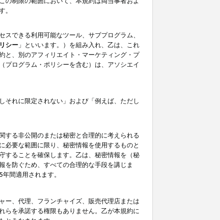
この制限の範囲において、本規約は両当事者およ
す。
セスできる利用可能なツール、サブプログラム、
リシー
」といいます。）を組み入れ、乙は、これ
約と、別のアフィリエイト・マーケティング・プ
（プログラム・ポリシーを含む）は、アソシエイ
しそれに限定されない」および「例えば、ただし
関する非公開のまたは秘密と合理的に考えられる
に必要な範囲に限り、秘密情報を使用するものと
守することを確保します。乙は、秘密情報を（秘
報を防ぐため、すべての合理的な手段を講じま
5年間適用されます。
ャー、代理、フランチャイズ、販売代理店または
れらを承諾する権限もありません。乙が本規約に