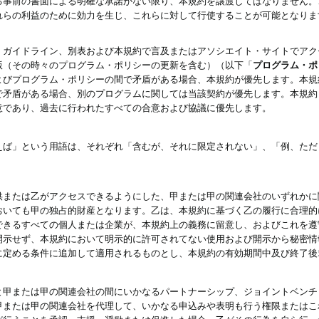
る事前の書面による明確な承諾がない限り、本規約を譲渡してはなりません。
れらの利益のために効力を生じ、これらに対して行使することが可能となりま
、ガイドライン、別表および本規約で言及またはアソシエイト・サイトでアク
版（その時々のプログラム・ポリシーの更新を含む）（以下「
プログラム・ポ
よびプログラム・ポリシーの間で矛盾がある場合、本規約が優先します。本規
で矛盾がある場合、別のプログラムに関しては当該契約が優先します。本規約
意であり、過去に行われたすべての合意および協議に優先します。
えば」という用語は、それぞれ「含むが、それに限定されない」、「例、ただ
供または乙がアクセスできるようにした、甲または甲の関連会社のいずれかに
おいても甲の独占的財産となります。乙は、本規約に基づく乙の履行に合理的
できるすべての個人または企業が、本規約上の義務に留意し、およびこれを遵
開示せず、本規約において明示的に許可されてない使用および開示から秘密情
に定める条件に追加して適用されるものとし、本規約の有効期間中及び終了後
と甲または甲の関連会社の間にいかなるパートナーシップ、ジョイントベンチ
甲または甲の関連会社を代理して、いかなる申込みや表明も行う権限またはこ