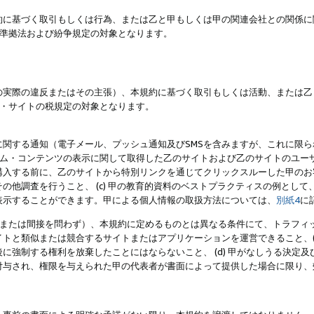
約に基づく取引もしくは行為、または乙と甲もしくは甲の関連会社との関係に
準拠法および紛争規定の対象となります。
の実際の違反またはその主張）、本規約に基づく取引もしくは活動、または乙
・サイトの税規定の対象となります。
に関する通知（電子メール、プッシュ通知及びSMSを含みますが、これに限
ログラム・コンテンツの表示に関して取得した乙のサイトおよび乙のサイトのユ
入する前に、乙のサイトから特別リンクを通じてクリックスルーした甲のお客様
の他調査を行うこと、 (c) 甲の教育的資料のベストプラクティスの例とし
表示することができます。甲による個人情報の取扱方法については、
別紙4
に
直接または間接を問わず）、本規約に定めるものとは異なる条件にて、トラフィッ
トと類似または競合するサイトまたはアプリケーションを運営できること、(
に強制する権利を放棄したことにはならないこと、 (d) 甲がなしうる決定
付与され、権限を与えられた甲の代表者が書面によって提供した場合に限り、