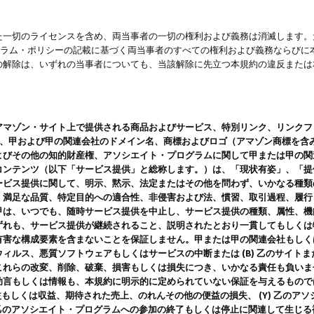
一切のライセンスを含め、両当事者の一切の権利および義務は消滅します。た
ログラム・ポリシーの記載に基づく両当事者のすべての権利および義務ならび
の解除は、いずれの当事者についても、当該解除に先立つ本規約の違反または
ン・サイト上で提供される商品およびサービス、特別リンク、リンクフォーマット、
ツ、甲および甲の関連会社のドメイン名、商標およびロゴ（アマゾン商標を含
よびその他の知的財産権、アソシエイト・プログラムに関して甲または甲の関
コンテンツ（以下「サービス提供」と総称します。）は、「現状有姿」、「提
ービス提供に関して、明示、黙示、法定またはその他を問わず、いかなる種類
、満足な品質、特定目的への適合性、非侵害および法、慣習、取引過程、履行
甲は、いつでも、随時サービス提供を中止し、サービス提供の種類、属性、機
ずれも、サービス提供が継続されること、説明されたとおり一貫してもしくは
害な構成要素を含まないことを保証しません。甲または甲の関連会社もしくはラ
ィルス、悪質ソフトウェアもしくはサービスの中断または (B) 乙のサイト
これらの改変、削除、破棄、損害もしくは損失につき、いかなる責任も負いま
助言もしくは情報も、本規約に明示的に定められていない保証を与えるもので
利益もしくは収益、期待された売上、のれんその他の便益の損失、 (Y) 乙の
) 乙のアソシエイト・プログラムへの参加の終了もしくは停止に関連して生じ