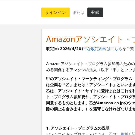
サインイン
登録
または
Amazonアソシエイト
改定日: 2026/4/20
(
主な改定内容はこちら
をご覧
Amazonアソシエイト・プログラム参加者のための
める関係するアマゾンの法人（以下「
甲
」といい
甲のアソシエイト・マーケティング・プログラム
は企業を「乙」または「アソシエイト」といいま
乙は、アソシエイト・サイトに登録またはこれを
ト・プログラム参加要件、アソシエイト・プログラ
同意するものとします。乙がAmazon.co.j
除の禁止を含みます。）を遵守しなければなりま
1. アソシエイト・プログラムの説明
アソシエイト・プログラムにより、乙は、
別紙1
記