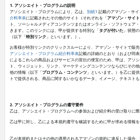
1. アソシエイト・プログラムの説明
アソシエイト・プログラムにより、乙は、
別紙1
記載のアマゾン・サイ
介料率表
に記載されたその他のサイト（それぞれを「
アマゾン・サイト
ト、ソーシャルメディアコンテンツまたはオンライン・ソフトウェア・
きます。このリンクには、甲が提供する特別な「
タグが付いた
」状態の
（以下「
特別リンク
」といいます。）。
お客様が特別リンクのクリックスルーにより、アマゾン・サイトで販売
アソシエイト・プログラム紹介料率表
記載の詳細のとおり（および同表
によるこれらの商品およびサービスの宣伝の便宜のため、甲は、アソシ
ト、ウィジェット、リンク、マーケティングコンテンツならびにその他
他の情報（以下「
プログラム・コンテンツ
」といいます。）を乙に提供
トで提供される、商品に関するいかなるデータ、イメージ、テキストも
2. アソシエイト・プログラムの遵守要件
乙は、アソシエイト・プログラムへの参加および紹介料の受け取りに際
乙は甲に対し、乙による本規約遵守を確認するために甲が求める情報を
乙が本規約またはその他の適用されるアマゾンの規約に違反した場合、