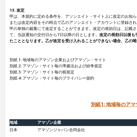
13. 改定
甲は、本規約に定める条件を、アソシエイト・サイト上に改定のお知ら
または改定内容をその時点で乙のアソシエイト・アカウントに登録され
甲の単独の裁量にて改定することができます。改定の発効日は、記載さ
て、当該通知の交付日から7日以降の日とします。
改定の発効日以後も
たこととなります。乙が改定を受け入れることができない場合、乙の唯
別紙 1: 地域毎のアマゾン企業およびアマゾン・サイト
別紙 2: アマゾン・サイト毎の準拠法および紛争規定
別紙 3: アマゾン・サイト毎の税規定
別紙 4: アマゾン・サイト毎のプライバシー規約
別紙1: 地域毎のア
地域
アマゾン企業
日本
アマゾンジャパン合同会社