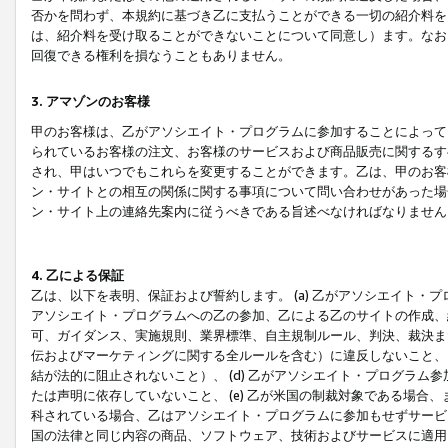
否かを問わず、本規約に基づき乙に支払うことができる一切の紹介料を
は、紹介料を受け取ることができないことについて同意し）ます。なお
回復できる権利を損なうこともありません。
3. アマゾンのお客様
甲のお客様は、乙がアソシエイト・プログラムに参加することによって
られているお客様の注文、お客様のサービスおよび商品販売に関するす
され、甲はいつでもこれらを変更することができます。乙は、甲のお客
ン・サイトとの相互の関係に関する事項について問い合わせがあった場
ン・サイト上の連絡先案内に従うべきである旨述べなければなりません
4. 乙による保証
乙は、以下を表明、保証および誓約します。 (a) 乙がアソシエイト・
アソシエイト・プログラムへの乙の参加、乙による乙のサイトの作成、
可、ガイダンス、実施規則、業界標準、自主規制ルール、判決、裁決ま
伝およびマーケティングに関する全ルールを含む）に違反しないこと、 
結が法的に阻止されないこと）、 (d) 乙がアソシエイト・プログラ
たは声明に依存していないこと、 (e) 乙が米国の制裁対象である場
科されている場合、乙はアソシエイト・プログラムに参加もせずサービス
国の法律と同じ内容の商品、ソフトウェア、技術およびサービスに適用さ