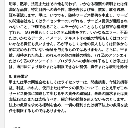
明示、黙示、法定またはその他を問わず、いかなる種類の表明または保
満足な品質、特定目的への適合性、非侵害および法、慣習、取引過程、
証を否認します。甲は、いつでも、随時サービス提供を中止し、サービ
の関連会社もしくはライセンサーのいずれも、サービス提供が継続され
れないこと、正確であること、エラーがないこともしくは有害な構成要
ずれも、 (A) 停電もしくはシステム障害を含む、いかなるエラー、不
たはいかなるデータ、イメージ、テキストその他の情報もしくはコンテ
いかなる責任も負いません。乙が甲もしくは他の個人もしくは団体から
的に定められていない保証を与えるものではありません。さらに、甲また
益、期待された売上、のれんその他の便益の損失、 (Y) 乙のアソシ
たは (Z) 乙のアソシエイト・プログラムへの参加の終了もしくは停
は、適用法により除外または制限できない補償、責任または表明を除外
8. 責任限定
甲または甲の関連会社もしくはライセンサーは、間接損害、付随的損害
益、利益、のれん、使用またはデータの損失について、たとえ甲がこれ
サービス提供に関連して生じる甲の責任の総額は、最新の請求または責
支払われたまたは支払うべき、紹介料の総額を超えないものとします。
法上の救済を求める権利を含め、一切の権利または衡平法上の救済を放
任を制限するものではありません。