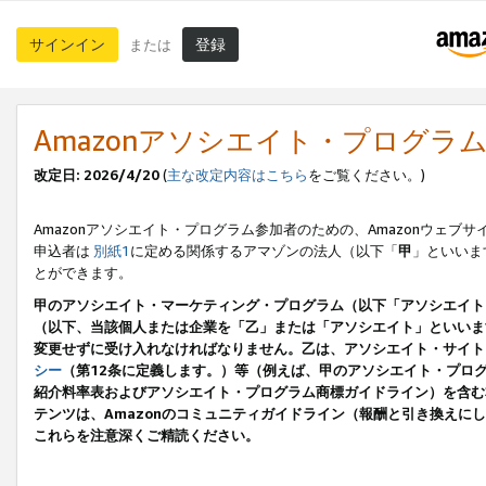
サインイン
登録
または
Amazonアソシエイト・プログラ
改定日: 2026/4/20
(
主な改定内容はこちら
をご覧ください。)
Amazonアソシエイト・プログラム参加者のための、Amazonウェブサ
申込者は
別紙1
に定める関係するアマゾンの法人（以下「
甲
」といいま
とができます。
甲のアソシエイト・マーケティング・プログラム（以下「アソシエイト
（以下、当該個人または企業を「乙」または「アソシエイト」といいま
変更せずに受け入れなければなりません。乙は、アソシエイト・サイト
シー
（第12条に定義します。）等（例えば、甲のアソシエイト・プロ
紹介料率表およびアソシエイト・プログラム商標ガイドライン）を含む本規
テンツは、Amazonのコミュニティガイドライン（報酬と引き換え
これらを注意深くご精読ください。