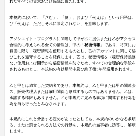
れたすべての合意および協議に優先します。
本規約において、「含む」、「例」、および「例えば」という用語は、
び「例えば、ただしそれに限定されない」を意味します。
アソシエイト・プログラムに関連して甲が乙に提供または乙がアクセス
合理的に考えられる全ての情報は、甲の「
秘密情報
」であり、将来にお
範囲に限り、秘密情報を使用するものとし、乙のアカウントに関して秘
びこれを遵守することを確保します。乙は、秘密情報を（秘密保持義務
ない使用および開示から秘密情報を防ぐため、すべての合理的な手段を
されるものとし、本規約の有効期間中及び終了後5年間適用されます。
乙と甲とは独立した契約者であり、本規約は、乙と甲または甲の関連会
ズ、販売代理店または雇用関係も形成するものではありません。乙は、
承諾する権限もありません。乙が本規約に定める事項に関連する行為を
為を自ら行ったとみなされます。
本規約にこれと矛盾する定めがあったとしても、本規約のいかなる条項
る、または罰せられる方法での行動を、本規約の当事者に誘導し、解釈
します。