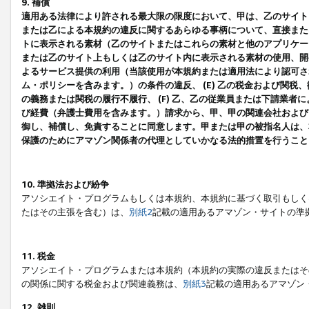
9. 補償
適用ある法律により許される最大限の限度において、甲は、乙のサイト
または乙による本規約の違反に関するあらゆる事柄について、直接または
トに表示される素材（乙のサイトまたはこれらの素材と他のアプリケーシ
または乙のサイト上もしくは乙のサイト内に表示される素材の使用、開発
よるサービス提供の利用（当該使用が本規約または適用法により認可され
ム・ポリシーを含みます。）の条件の違反、 (E) 乙の税金および関
の義務または関税の履行不履行、 (F) 乙、乙の従業員または下請業
び経費（弁護士費用を含みます。）請求から、甲、甲の関連会社および
御し、補償し、免責することに同意します。甲または甲の被指名人は、
保護のためにアマゾン関係者の代理としていかなる法的措置を行うこと
10. 準拠法および紛争
アソシエイト・プログラムもしくは本規約、本規約に基づく取引もしく
たはその主張を含む）は、
別紙2
記載の適用あるアマゾン・サイトの準
11. 税金
アソシエイト・プログラムまたは本規約（本規約の実際の違反またはそ
の関係に関する税金および関連義務は、
別紙3
記載の適用あるアマゾン
12. 雑則