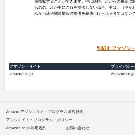
泉徴収することができます。甲は随時、乙からの税金に
ものの、乙が甲にこれを提供しない場合、甲は、（甲が
乙が当該税関連情報の提供を義務付けられる者ではない
別紙4: アマゾ
アマゾン・サイト
プライバシー
amazon.co.jp
Amazon.c
Amazonアソシエイト・プログラム運営規約
アソシエイト・プログラム・ポリシー
Amazon.co.jp 利用規約
お問い合わせ