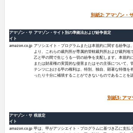
別紙2: アマゾン
アマゾン・サ
アマゾン・サイト別の準拠法および紛争規定
イト
amazon.co.jp
アソシエイト・プログラムまたは本規約に関する紛争は
より、これらの裁判所が専属的管轄裁判所および裁判地
乙と甲の間で生じうる一切の紛争を支配します。本規約
または財産権の実質的な侵害またはその主張について、
テンツにおける甲の権利は、特別、独自、顕著な特徴を
ったり十分に補填することができないものであることを
別紙3: ア
アマゾン・サ
税規定
イト
amazon.co.jp
甲は、甲がアソシエイト・プログラムに基づき乙に支払