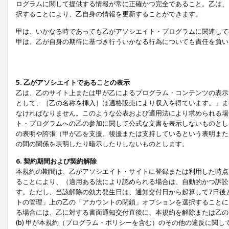
ログラムに関して提供する情報が常に正確かつ完全であること。乙は、
択することにより、乙自身の情報を更新することができます。
甲は、いかなる時であっても乙がアソシエイト・プログラムに関連して
甲は、乙が自身の期待に基づき行ういかなる行為についても責任を負い
5. 乙がアソシエイトであることの表示
乙は、乙のサイト上または甲が乙によるプログラム・コンテンツの表示ま
として、［乙の名称を挿入］は適格販売により収入を得ています。」ま
なければなりません。このような公表および適用法により求められる場
ト・プログラムへの乙の参加に関して公式な文書を表示しないものとし
の表明や誇張（甲が乙を支援、後援または支持しているという表明また
の間の関係を表明したり暗示したりしないものとします。
6. 契約期間および契約解除
本規約の期間は、乙がアソシエイト・サイトに登録または利用した時点
ることにより、（適用ある法により認められる場合は、自動的かつ訴訟
す。ただし、当該解除の効力発生日は、通知交付日から起算して7日後
トの管理」上の乙の「アカウントの閉鎖」オプションを選択することに
る場合には、乙に対する書面通知交付直後に、本規約を解除または乙のア
(b) 甲が本規約（プログラム・ポリシーを含む）のその他の違反に関し