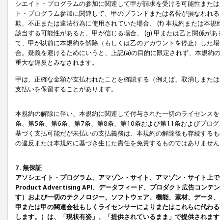
シエイト・プログラムの参加に関連して甲が請求を受ける可能性または責
ト・プログラム参加に関連して、甲のブランドまたは名誉が損なわれる可
欺、不正または違法行為に使用されていた場合、 (f) 本規約または
該当する可能性があると、甲が信じる場合、 (g) 甲または乙と関係
て、甲が以前に本規約を解除（もしくは乙のアカウントを停止）した場合
合。疑義を避けるためにいうと、上記(a)の目的に限定されず、本規約
重大な違反とみなされます。
甲は、正確な金額が支払われたことを確認する（例えば、取消しまたは
支払いを保留することがあります。
本規約の解除に伴い、本規約に関連して付与された一切のライセンスを
条、第5条、第6条、第7条、第8条、第10条および第11条およびプ
基づく支払可能だが未払いの支払義務は、本規約の解除後も存続するも
の違反または本規約に基づき生じた責任を免責するものではありません
7. 無保証
アソシエイト・プログラム、アマゾン・サイト、アマゾン・サイト上で
Product Advertising API、データフィード、プロダクト
す）および一切のテクノロジー、ソフトウェア、機能、素材、データ、
甲または甲の関連会社もしくライセンサーによりまたはこれらに代わる
します。）は、「現状有姿」、「提供されているまま」で提供されます