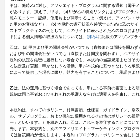
甲は、随時乙に対し、アソシエイト・プログラムに関する通知（電子メ
があります。加えて、甲は、 (a) 甲が乙の特別リンクおよびプログ
報をモニター、記録、使用および開示すること（例えば、アマゾン・サ
た甲のお客様など）、 (b) 本規約の遵守状況を確認するために乙のサイ
ストプラクティスの例として、乙のサイトに表示された乙のロゴおよび
甲による個人情報の取扱方法については、
別紙4
に記載のアマゾンプラ
乙は、 (a) 甲および甲の関連会社がいつでも（直接または間接を問わず
および甲の関連会社がいつでも（直接または間接を問わず）、乙のサイ
規約の規定を厳密に履行しない場合でも、本規約の当該規定またはその他
る決定及び更新、甲がなしうる活動、甲が本規約に基づきなしうる承認
によって提供した場合に限り、効力を有することについて、承諾および
乙は、法の運用に基づく場合であっても、甲による事前の書面による明
規約は両当事者およびそれぞれの承継人ならびに譲受人を拘束し、これ
本規約は、すべてのポリシー、付属書類、仕様書、ガイドライン、別表
ル、サブプログラム、および機能に適用されるその他のポリシーの最新
ー
」といいます。）を組み入れ、乙は、これらを遵守することについて
先します。本規約と、別のアフィリエイト・マーケティング・プログラ
ては当該契約が優先します。本規約（プログラム・ポリシーを含む）は