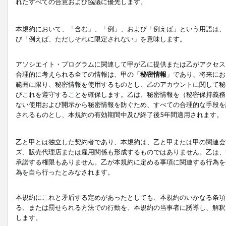
れたすべての合意および協議に優先します。
本規約において、「含む」、「例」、および「例えば」という用語は、
び「例えば、ただしそれに限定されない」を意味します。
アソシエイト・プログラムに関連して甲が乙に提供または乙がアクセス
合理的に考えられる全ての情報は、甲の「
秘密情報
」であり、将来にお
範囲に限り、秘密情報を使用するものとし、乙のアカウントに関して秘
びこれを遵守することを確保します。乙は、秘密情報を（秘密保持義務
ない使用および開示から秘密情報を防ぐため、すべての合理的な手段を
されるものとし、本規約の有効期間中及び終了後5年間適用されます。
乙と甲とは独立した契約者であり、本規約は、乙と甲または甲の関連会
ズ、販売代理店または雇用関係も形成するものではありません。乙は、
承諾する権限もありません。乙が本規約に定める事項に関連する行為を
為を自ら行ったとみなされます。
本規約にこれと矛盾する定めがあったとしても、本規約のいかなる条項
る、または罰せられる方法での行動を、本規約の当事者に誘導し、解釈
します。