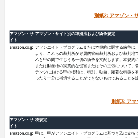
別紙2: アマゾン
アマゾン・サ
アマゾン・サイト別の準拠法および紛争規定
イト
amazon.co.jp
アソシエイト・プログラムまたは本規約に関する紛争は
より、これらの裁判所が専属的管轄裁判所および裁判地
乙と甲の間で生じうる一切の紛争を支配します。本規約
または財産権の実質的な侵害またはその主張について、
テンツにおける甲の権利は、特別、独自、顕著な特徴を
ったり十分に補填することができないものであることを
別紙3: ア
アマゾン・サ
税規定
イト
amazon.co.jp
甲は、甲がアソシエイト・プログラムに基づき乙に支払