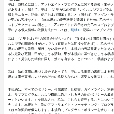
甲は、随時乙に対し、アソシエイト・プログラムに関する通知（電子メ
があります。加えて、甲は、 (a) 甲が乙の特別リンクおよびプログ
報をモニター、記録、使用および開示すること（例えば、アマゾン・サ
た甲のお客様など）、 (b) 本規約の遵守状況を確認するために乙のサイ
ストプラクティスの例として、乙のサイトに表示された乙のロゴおよび
甲による個人情報の取扱方法については、
別紙4
に記載のアマゾンプラ
乙は、 (a) 甲および甲の関連会社がいつでも（直接または間接を問わず
および甲の関連会社がいつでも（直接または間接を問わず）、乙のサイ
規約の規定を厳密に履行しない場合でも、本規約の当該規定またはその他
る決定及び更新、甲がなしうる活動、甲が本規約に基づきなしうる承認
によって提供した場合に限り、効力を有することについて、承諾および
乙は、法の運用に基づく場合であっても、甲による事前の書面による明
規約は両当事者およびそれぞれの承継人ならびに譲受人を拘束し、これ
本規約は、すべてのポリシー、付属書類、仕様書、ガイドライン、別表
ル、サブプログラム、および機能に適用されるその他のポリシーの最新
ー
」といいます。）を組み入れ、乙は、これらを遵守することについて
先します。本規約と、別のアフィリエイト・マーケティング・プログラ
ては当該契約が優先します。本規約（プログラム・ポリシーを含む）は