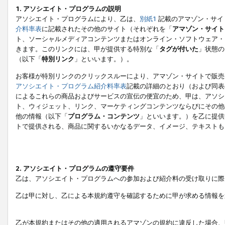
1. アソシエイト・プログラムの説明
アソシエイト・プログラムにより、乙は、
別紙1
記載のアマゾン・サイ
介料率表
に記載されたその他のサイト（それぞれを「
アマゾン・サイト
ト、ソーシャルメディアコンテンツまたはオンライン・ソフトウェア・
きます。このリンクには、甲が提供する特別な「
タグが付いた
」状態の
（以下「
特別リンク
」といいます。）。
お客様が特別リンクのクリックスルーにより、アマゾン・サイトで販売
アソシエイト・プログラム紹介料率表
記載の詳細のとおり（および同表
によるこれらの商品およびサービスの宣伝の便宜のため、甲は、アソシ
ト、ウィジェット、リンク、マーケティングコンテンツならびにその他
他の情報（以下「
プログラム・コンテンツ
」といいます。）を乙に提供
トで提供される、商品に関するいかなるデータ、イメージ、テキストも
2. アソシエイト・プログラムの遵守要件
乙は、アソシエイト・プログラムへの参加および紹介料の受け取りに際
乙は甲に対し、乙による本規約遵守を確認するために甲が求める情報を
乙が本規約またはその他の適用されるアマゾンの規約に違反した場合、