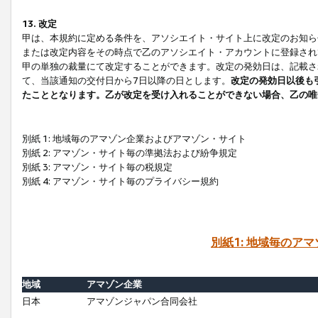
13. 改定
甲は、本規約に定める条件を、アソシエイト・サイト上に改定のお知ら
または改定内容をその時点で乙のアソシエイト・アカウントに登録され
甲の単独の裁量にて改定することができます。改定の発効日は、記載さ
て、当該通知の交付日から7日以降の日とします。
改定の発効日以後も
たこととなります。乙が改定を受け入れることができない場合、乙の唯
別紙 1: 地域毎のアマゾン企業およびアマゾン・サイト
別紙 2: アマゾン・サイト毎の準拠法および紛争規定
別紙 3: アマゾン・サイト毎の税規定
別紙 4: アマゾン・サイト毎のプライバシー規約
別紙1: 地域毎のア
地域
アマゾン企業
日本
アマゾンジャパン合同会社