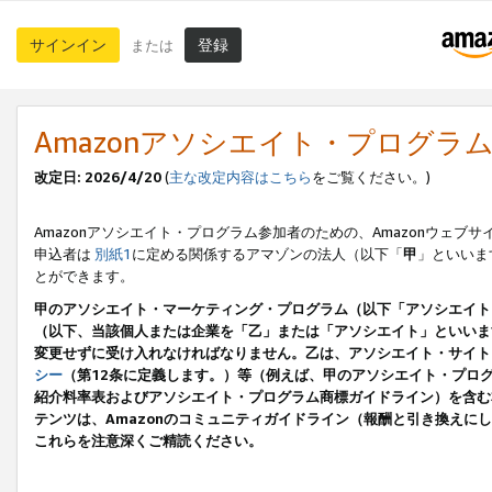
サインイン
登録
または
Amazonアソシエイト・プログラ
改定日: 2026/4/20
(
主な改定内容はこちら
をご覧ください。)
Amazonアソシエイト・プログラム参加者のための、Amazonウェブサ
申込者は
別紙1
に定める関係するアマゾンの法人（以下「
甲
」といいま
とができます。
甲のアソシエイト・マーケティング・プログラム（以下「アソシエイト
（以下、当該個人または企業を「乙」または「アソシエイト」といいま
変更せずに受け入れなければなりません。乙は、アソシエイト・サイト
シー
（第12条に定義します。）等（例えば、甲のアソシエイト・プロ
紹介料率表およびアソシエイト・プログラム商標ガイドライン）を含む本規
テンツは、Amazonのコミュニティガイドライン（報酬と引き換え
これらを注意深くご精読ください。