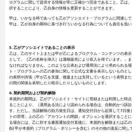
ログラムに関して提供する情報が常に正確かつ完全であること。乙は、
択することにより、乙自身の情報を更新することができます。
甲は、いかなる時であっても乙がアソシエイト・プログラムに関連して
甲は、乙が自身の期待に基づき行ういかなる行為についても責任を負い
5. 乙がアソシエイトであることの表示
乙は、乙のサイト上または甲が乙によるプログラム・コンテンツの表示ま
として、［乙の名称を挿入］は適格販売により収入を得ています。」ま
なければなりません。このような公表および適用法により求められる場
ト・プログラムへの乙の参加に関して公式な文書を表示しないものとし
の表明や誇張（甲が乙を支援、後援または支持しているという表明また
の間の関係を表明したり暗示したりしないものとします。
6. 契約期間および契約解除
本規約の期間は、乙がアソシエイト・サイトに登録または利用した時点
ることにより、（適用ある法により認められる場合は、自動的かつ訴訟
す。ただし、当該解除の効力発生日は、通知交付日から起算して7日後
トの管理」上の乙の「アカウントの閉鎖」オプションを選択することに
る場合には、乙に対する書面通知交付直後に、本規約を解除または乙のア
(b) 甲が本規約（プログラム・ポリシーを含む）のその他の違反に関し