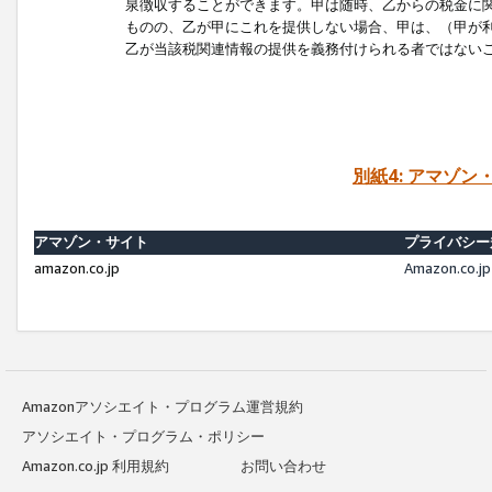
泉徴収することができます。甲は随時、乙からの税金に
ものの、乙が甲にこれを提供しない場合、甲は、（甲が
乙が当該税関連情報の提供を義務付けられる者ではない
別紙4: アマゾ
アマゾン・サイト
プライバシー
amazon.co.jp
Amazon.c
Amazonアソシエイト・プログラム運営規約
アソシエイト・プログラム・ポリシー
Amazon.co.jp 利用規約
お問い合わせ