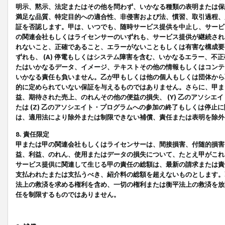
明示、黙示、法定またはその他を問わず、いかなる種類の表明または保
満足な品質、特定目的への適合性、非侵害および法、慣習、取引過程、
証を否認します。甲は、いつでも、随時サービス提供を中止し、サービ
の関連会社もしくはライセンサーのいずれも、サービス提供が継続され
れないこと、正確であること、エラーがないこともしくは有害な構成要
ずれも、 (A) 停電もしくはシステム障害を含む、いかなるエラー、不
たはいかなるデータ、イメージ、テキストその他の情報もしくはコンテ
いかなる責任も負いません。乙が甲もしくは他の個人もしくは団体から
的に定められていない保証を与えるものではありません。さらに、甲また
益、期待された売上、のれんその他の便益の損失、 (Y) 乙のアソシ
たは (Z) 乙のアソシエイト・プログラムへの参加の終了もしくは停
は、適用法により除外または制限できない補償、責任または表明を除外
8. 責任限定
甲または甲の関連会社もしくはライセンサーは、間接損害、付随的損害
益、利益、のれん、使用またはデータの損失について、たとえ甲がこれ
サービス提供に関連して生じる甲の責任の総額は、最新の請求または責
支払われたまたは支払うべき、紹介料の総額を超えないものとします。
法上の救済を求める権利を含め、一切の権利または衡平法上の救済を放
任を制限するものではありません。