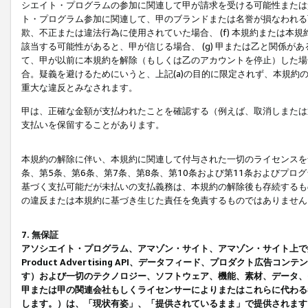
シエイト・プログラムの参加に関連して甲が請求を受ける可能性または責
ト・プログラム参加に関連して、甲のブランドまたは名誉が損なわれる可
欺、不正または違法行為に使用されていた場合、 (f) 本規約または
該当する可能性があると、甲が信じる場合、 (g) 甲または乙と関係
て、甲が以前に本規約を解除（もしくは乙のアカウントを停止）した場合
合。疑義を避けるためにいうと、上記(a)の目的に限定されず、本規約
重大な違反とみなされます。
甲は、正確な金額が支払われたことを確認する（例えば、取消しまたは
支払いを保留することがあります。
本規約の解除に伴い、本規約に関連して付与された一切のライセンスを
条、第5条、第6条、第7条、第8条、第10条および第11条およびプ
基づく支払可能だが未払いの支払義務は、本規約の解除後も存続するも
の違反または本規約に基づき生じた責任を免責するものではありません
7. 無保証
アソシエイト・プログラム、アマゾン・サイト、アマゾン・サイト上で
Product Advertising API、データフィード、プロダクト
す）および一切のテクノロジー、ソフトウェア、機能、素材、データ、
甲または甲の関連会社もしくライセンサーによりまたはこれらに代わる
します。）は、「現状有姿」、「提供されているまま」で提供されます