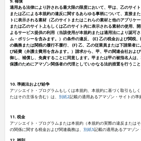
9. 補償
適用ある法律により許される最大限の限度において、甲は、乙のサイト
または乙による本規約の違反に関するあらゆる事柄について、直接または
トに表示される素材（乙のサイトまたはこれらの素材と他のアプリケーシ
または乙のサイト上もしくは乙のサイト内に表示される素材の使用、開発
よるサービス提供の利用（当該使用が本規約または適用法により認可され
ム・ポリシーを含みます。）の条件の違反、 (E) 乙の税金および関
の義務または関税の履行不履行、 (F) 乙、乙の従業員または下請業
び経費（弁護士費用を含みます。）請求から、甲、甲の関連会社および
御し、補償し、免責することに同意します。甲または甲の被指名人は、
保護のためにアマゾン関係者の代理としていかなる法的措置を行うこと
10. 準拠法および紛争
アソシエイト・プログラムもしくは本規約、本規約に基づく取引もしく
たはその主張を含む）は、
別紙2
記載の適用あるアマゾン・サイトの準
11. 税金
アソシエイト・プログラムまたは本規約（本規約の実際の違反またはそ
の関係に関する税金および関連義務は、
別紙3
記載の適用あるアマゾン
12. 雑則