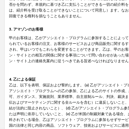
否かを問わず、本規約に基づき乙に支払うことができる一切の紹介料を
は、紹介料を受け取ることができないことについて同意し）ます。なお
回復できる権利を損なうこともありません。
3. アマゾンのお客様
甲のお客様は、乙がアソシエイト・プログラムに参加することによって
られているお客様の注文、お客様のサービスおよび商品販売に関するす
され、甲はいつでもこれらを変更することができます。乙は、甲のお客
ン・サイトとの相互の関係に関する事項について問い合わせがあった場
ン・サイト上の連絡先案内に従うべきである旨述べなければなりません
4. 乙による保証
乙は、以下を表明、保証および誓約します。 (a) 乙がアソシエイト・
アソシエイト・プログラムへの乙の参加、乙による乙のサイトの作成、
可、ガイダンス、実施規則、業界標準、自主規制ルール、判決、裁決ま
伝およびマーケティングに関する全ルールを含む）に違反しないこと、 
結が法的に阻止されないこと）、 (d) 乙がアソシエイト・プログラ
たは声明に依存していないこと、 (e) 乙が米国の制裁対象である場
科されている場合、乙はアソシエイト・プログラムに参加もせずサービス
国の法律と同じ内容の商品、ソフトウェア、技術およびサービスに適用さ