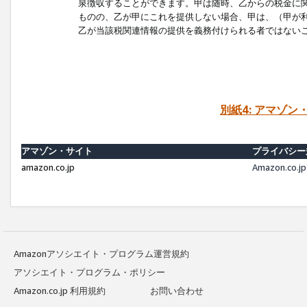
泉徴収することができます。甲は随時、乙からの税金に
ものの、乙が甲にこれを提供しない場合、甲は、（甲が
乙が当該税関連情報の提供を義務付けられる者ではない
別紙4: アマゾ
アマゾン・サイト
プライバシー
amazon.co.jp
Amazon.c
Amazonアソシエイト・プログラム運営規約
アソシエイト・プログラム・ポリシー
Amazon.co.jp 利用規約
お問い合わせ