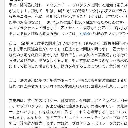
甲は、随時乙に対し、アソシエイト・プログラムに関する通知（電子メ
があります。加えて、甲は、 (a) 甲が乙の特別リンクおよびプログ
報をモニター、記録、使用および開示すること（例えば、アマゾン・サ
た甲のお客様など）、 (b) 本規約の遵守状況を確認するために乙のサイ
ストプラクティスの例として、乙のサイトに表示された乙のロゴおよび
甲による個人情報の取扱方法については、
別紙4
に記載のアマゾンプラ
乙は、 (a) 甲および甲の関連会社がいつでも（直接または間接を問わず
および甲の関連会社がいつでも（直接または間接を問わず）、乙のサイ
規約の規定を厳密に履行しない場合でも、本規約の当該規定またはその他
る決定及び更新、甲がなしうる活動、甲が本規約に基づきなしうる承認
によって提供した場合に限り、効力を有することについて、承諾および
乙は、法の運用に基づく場合であっても、甲による事前の書面による明
規約は両当事者およびそれぞれの承継人ならびに譲受人を拘束し、これ
本規約は、すべてのポリシー、付属書類、仕様書、ガイドライン、別表
ル、サブプログラム、および機能に適用されるその他のポリシーの最新
ー
」といいます。）を組み入れ、乙は、これらを遵守することについて
先します。本規約と、別のアフィリエイト・マーケティング・プログラ
ては当該契約が優先します。本規約（プログラム・ポリシーを含む）は