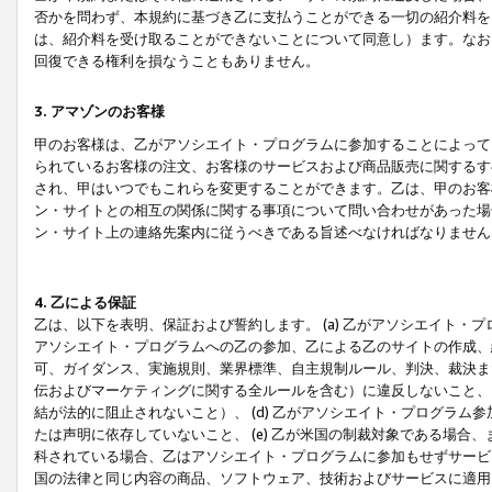
否かを問わず、本規約に基づき乙に支払うことができる一切の紹介料を
は、紹介料を受け取ることができないことについて同意し）ます。なお
回復できる権利を損なうこともありません。
3. アマゾンのお客様
甲のお客様は、乙がアソシエイト・プログラムに参加することによって
られているお客様の注文、お客様のサービスおよび商品販売に関するす
され、甲はいつでもこれらを変更することができます。乙は、甲のお客
ン・サイトとの相互の関係に関する事項について問い合わせがあった場
ン・サイト上の連絡先案内に従うべきである旨述べなければなりません
4. 乙による保証
乙は、以下を表明、保証および誓約します。 (a) 乙がアソシエイト・
アソシエイト・プログラムへの乙の参加、乙による乙のサイトの作成、
可、ガイダンス、実施規則、業界標準、自主規制ルール、判決、裁決ま
伝およびマーケティングに関する全ルールを含む）に違反しないこと、 
結が法的に阻止されないこと）、 (d) 乙がアソシエイト・プログラ
たは声明に依存していないこと、 (e) 乙が米国の制裁対象である場
科されている場合、乙はアソシエイト・プログラムに参加もせずサービス
国の法律と同じ内容の商品、ソフトウェア、技術およびサービスに適用さ