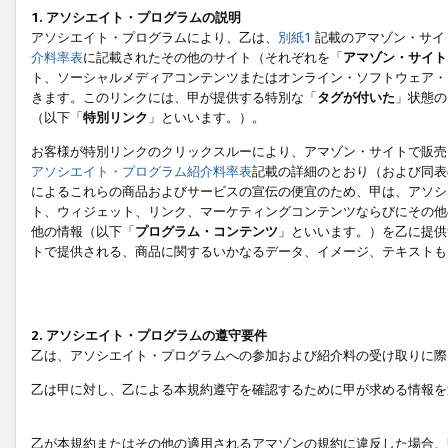
1. アソシエイト・プログラムの説明
アソシエイト・プログラムにより、乙は、
別紙1
記載のアマゾン・サイ
介料率表
に記載されたその他のサイト（それぞれを「
アマゾン・サイト
ト、ソーシャルメディアコンテンツまたはオンライン・ソフトウェア・
きます。このリンクには、甲が提供する特別な「
タグが付いた
」状態の
（以下「
特別リンク
」といいます。）。
お客様が特別リンクのクリックスルーにより、アマゾン・サイトで販売
アソシエイト・プログラム紹介料率表
記載の詳細のとおり（および同表
によるこれらの商品およびサービスの宣伝の便宜のため、甲は、アソシ
ト、ウィジェット、リンク、マーケティングコンテンツならびにその他
他の情報（以下「
プログラム・コンテンツ
」といいます。）を乙に提供
トで提供される、商品に関するいかなるデータ、イメージ、テキストも
2. アソシエイト・プログラムの遵守要件
乙は、アソシエイト・プログラムへの参加および紹介料の受け取りに際
乙は甲に対し、乙による本規約遵守を確認するために甲が求める情報を
乙が本規約またはその他の適用されるアマゾンの規約に違反した場合、