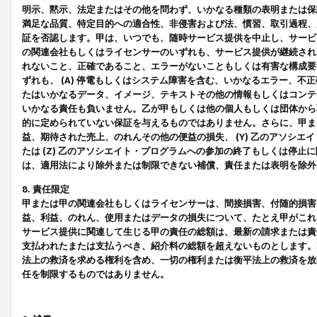
明示、黙示、法定またはその他を問わず、いかなる種類の表明または保
満足な品質、特定目的への適合性、非侵害および法、慣習、取引過程、
証を否認します。甲は、いつでも、随時サービス提供を中止し、サービ
の関連会社もしくはライセンサーのいずれも、サービス提供が継続され
れないこと、正確であること、エラーがないこともしくは有害な構成要
ずれも、 (A) 停電もしくはシステム障害を含む、いかなるエラー、不
たはいかなるデータ、イメージ、テキストその他の情報もしくはコンテ
いかなる責任も負いません。乙が甲もしくは他の個人もしくは団体から
的に定められていない保証を与えるものではありません。さらに、甲また
益、期待された売上、のれんその他の便益の損失、 (Y) 乙のアソシ
たは (Z) 乙のアソシエイト・プログラムへの参加の終了もしくは停
は、適用法により除外または制限できない補償、責任または表明を除外
8. 責任限定
甲または甲の関連会社もしくはライセンサーは、間接損害、付随的損害
益、利益、のれん、使用またはデータの損失について、たとえ甲がこれ
サービス提供に関連して生じる甲の責任の総額は、最新の請求または責
支払われたまたは支払うべき、紹介料の総額を超えないものとします。
法上の救済を求める権利を含め、一切の権利または衡平法上の救済を放
任を制限するものではありません。