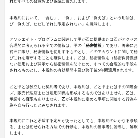
れたすべての合意および協議に優先します。
本規約において、「含む」、「例」、および「例えば」という用語は、
び「例えば、ただしそれに限定されない」を意味します。
アソシエイト・プログラムに関連して甲が乙に提供または乙がアクセス
合理的に考えられる全ての情報は、甲の「
秘密情報
」であり、将来にお
範囲に限り、秘密情報を使用するものとし、乙のアカウントに関して秘
びこれを遵守することを確保します。乙は、秘密情報を（秘密保持義務
ない使用および開示から秘密情報を防ぐため、すべての合理的な手段を
されるものとし、本規約の有効期間中及び終了後5年間適用されます。
乙と甲とは独立した契約者であり、本規約は、乙と甲または甲の関連会
ズ、販売代理店または雇用関係も形成するものではありません。乙は、
承諾する権限もありません。乙が本規約に定める事項に関連する行為を
為を自ら行ったとみなされます。
本規約にこれと矛盾する定めがあったとしても、本規約のいかなる条項
る、または罰せられる方法での行動を、本規約の当事者に誘導し、解釈
します。