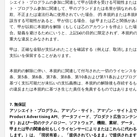
シエイト・プログラムの参加に関連して甲が請求を受ける可能性または責
ト・プログラム参加に関連して、甲のブランドまたは名誉が損なわれる可
欺、不正または違法行為に使用されていた場合、 (f) 本規約または
該当する可能性があると、甲が信じる場合、 (g) 甲または乙と関係
て、甲が以前に本規約を解除（もしくは乙のアカウントを停止）した場合
合。疑義を避けるためにいうと、上記(a)の目的に限定されず、本規約
重大な違反とみなされます。
甲は、正確な金額が支払われたことを確認する（例えば、取消しまたは
支払いを保留することがあります。
本規約の解除に伴い、本規約に関連して付与された一切のライセンスを
条、第5条、第6条、第7条、第8条、第10条および第11条およびプ
基づく支払可能だが未払いの支払義務は、本規約の解除後も存続するも
の違反または本規約に基づき生じた責任を免責するものではありません
7. 無保証
アソシエイト・プログラム、アマゾン・サイト、アマゾン・サイト上で
Product Advertising API、データフィード、プロダクト
す）および一切のテクノロジー、ソフトウェア、機能、素材、データ、
甲または甲の関連会社もしくライセンサーによりまたはこれらに代わる
します。）は、「現状有姿」、「提供されているまま」で提供されます