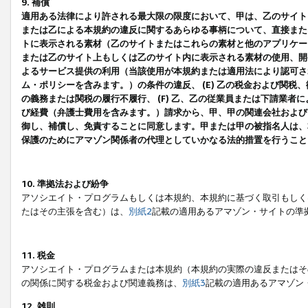
9. 補償
適用ある法律により許される最大限の限度において、甲は、乙のサイト
または乙による本規約の違反に関するあらゆる事柄について、直接または
トに表示される素材（乙のサイトまたはこれらの素材と他のアプリケーシ
または乙のサイト上もしくは乙のサイト内に表示される素材の使用、開発
よるサービス提供の利用（当該使用が本規約または適用法により認可され
ム・ポリシーを含みます。）の条件の違反、 (E) 乙の税金および関
の義務または関税の履行不履行、 (F) 乙、乙の従業員または下請業
び経費（弁護士費用を含みます。）請求から、甲、甲の関連会社および
御し、補償し、免責することに同意します。甲または甲の被指名人は、
保護のためにアマゾン関係者の代理としていかなる法的措置を行うこと
10. 準拠法および紛争
アソシエイト・プログラムもしくは本規約、本規約に基づく取引もしく
たはその主張を含む）は、
別紙2
記載の適用あるアマゾン・サイトの準
11. 税金
アソシエイト・プログラムまたは本規約（本規約の実際の違反またはそ
の関係に関する税金および関連義務は、
別紙3
記載の適用あるアマゾン
12. 雑則