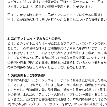
ログラムに関して提供する情報が常に正確かつ完全であること。乙は、
択することにより、乙自身の情報を更新することができます。
甲は、いかなる時であっても乙がアソシエイト・プログラムに関連して
甲は、乙が自身の期待に基づき行ういかなる行為についても責任を負い
5. 乙がアソシエイトであることの表示
乙は、乙のサイト上または甲が乙によるプログラム・コンテンツの表示ま
として、［乙の名称を挿入］は適格販売により収入を得ています。」ま
なければなりません。このような公表および適用法により求められる場
ト・プログラムへの乙の参加に関して公式な文書を表示しないものとし
の表明や誇張（甲が乙を支援、後援または支持しているという表明また
の間の関係を表明したり暗示したりしないものとします。
6. 契約期間および契約解除
本規約の期間は、乙がアソシエイト・サイトに登録または利用した時点
ることにより、（適用ある法により認められる場合は、自動的かつ訴訟
す。ただし、当該解除の効力発生日は、通知交付日から起算して7日後
トの管理」上の乙の「アカウントの閉鎖」オプションを選択することに
る場合には、乙に対する書面通知交付直後に、本規約を解除または乙のア
(b) 甲が本規約（プログラム・ポリシーを含む）のその他の違反に関し