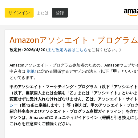
サインイン
登録
または
Amazonアソシエイト・プログラ
改定日: 2026/4/20
(
主な改定内容はこちら
をご覧ください。)
Amazonアソシエイト・プログラム参加者のための、Amazonウェブサ
申込者は
別紙1
に定める関係するアマゾンの法人（以下「
甲
」といいま
とができます。
甲のアソシエイト・マーケティング・プログラム（以下「アソシエイト
（以下、当該個人または企業を「乙」または「アソシエイト」といいま
変更せずに受け入れなければなりません。乙は、アソシエイト・サイト
シー
（第12条に定義します。）等（例えば、甲のアソシエイト・プロ
紹介料率表およびアソシエイト・プログラム商標ガイドライン）を含む本規
テンツは、Amazonのコミュニティガイドライン（報酬と引き換え
これらを注意深くご精読ください。