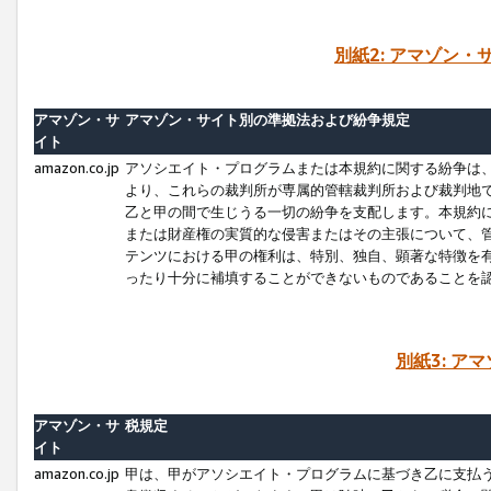
別紙2: アマゾン
アマゾン・サ
アマゾン・サイト別の準拠法および紛争規定
イト
amazon.co.jp
アソシエイト・プログラムまたは本規約に関する紛争は
より、これらの裁判所が専属的管轄裁判所および裁判地
乙と甲の間で生じうる一切の紛争を支配します。本規約
または財産権の実質的な侵害またはその主張について、
テンツにおける甲の権利は、特別、独自、顕著な特徴を
ったり十分に補填することができないものであることを
別紙3: ア
アマゾン・サ
税規定
イト
amazon.co.jp
甲は、甲がアソシエイト・プログラムに基づき乙に支払