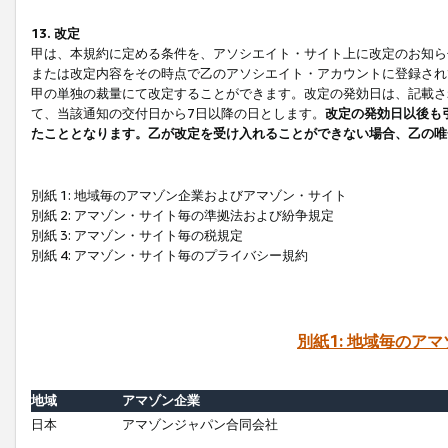
13. 改定
甲は、本規約に定める条件を、アソシエイト・サイト上に改定のお知ら
または改定内容をその時点で乙のアソシエイト・アカウントに登録され
甲の単独の裁量にて改定することができます。改定の発効日は、記載さ
て、当該通知の交付日から7日以降の日とします。
改定の発効日以後も
たこととなります。乙が改定を受け入れることができない場合、乙の唯
別紙 1: 地域毎のアマゾン企業およびアマゾン・サイト
別紙 2: アマゾン・サイト毎の準拠法および紛争規定
別紙 3: アマゾン・サイト毎の税規定
別紙 4: アマゾン・サイト毎のプライバシー規約
別紙1: 地域毎のア
地域
アマゾン企業
日本
アマゾンジャパン合同会社