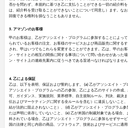
否かを問わず、本規約に基づき乙に支払うことができる一切の紹介料を
は、紹介料を受け取ることができないことについて同意し）ます。なお
回復できる権利を損なうこともありません。
3. アマゾンのお客様
甲のお客様は、乙がアソシエイト・プログラムに参加することによって
られているお客様の注文、お客様のサービスおよび商品販売に関するす
され、甲はいつでもこれらを変更することができます。乙は、甲のお客
ン・サイトとの相互の関係に関する事項について問い合わせがあった場
ン・サイト上の連絡先案内に従うべきである旨述べなければなりません
4. 乙による保証
乙は、以下を表明、保証および誓約します。 (a) 乙がアソシエイト・
アソシエイト・プログラムへの乙の参加、乙による乙のサイトの作成、
可、ガイダンス、実施規則、業界標準、自主規制ルール、判決、裁決ま
伝およびマーケティングに関する全ルールを含む）に違反しないこと、 
結が法的に阻止されないこと）、 (d) 乙がアソシエイト・プログラ
たは声明に依存していないこと、 (e) 乙が米国の制裁対象である場
科されている場合、乙はアソシエイト・プログラムに参加もせずサービス
国の法律と同じ内容の商品、ソフトウェア、技術およびサービスに適用さ