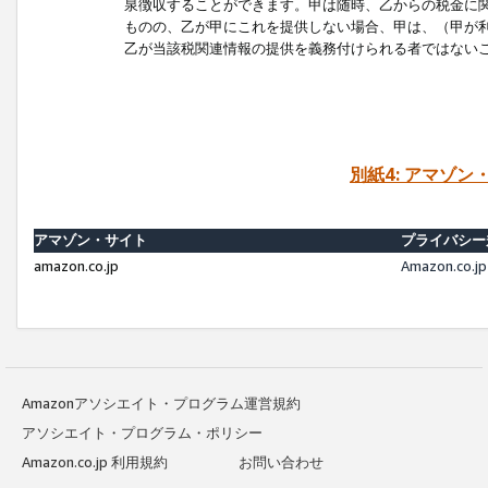
泉徴収することができます。甲は随時、乙からの税金に
ものの、乙が甲にこれを提供しない場合、甲は、（甲が
乙が当該税関連情報の提供を義務付けられる者ではない
別紙4: アマゾ
アマゾン・サイト
プライバシー
amazon.co.jp
Amazon.c
Amazonアソシエイト・プログラム運営規約
アソシエイト・プログラム・ポリシー
Amazon.co.jp 利用規約
お問い合わせ