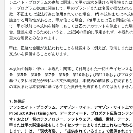
シエイト・プログラムの参加に関連して甲が請求を受ける可能性または責
ト・プログラム参加に関連して、甲のブランドまたは名誉が損なわれる可
欺、不正または違法行為に使用されていた場合、 (f) 本規約または
該当する可能性があると、甲が信じる場合、 (g) 甲または乙と関係
て、甲が以前に本規約を解除（もしくは乙のアカウントを停止）した場合
合。疑義を避けるためにいうと、上記(a)の目的に限定されず、本規約
重大な違反とみなされます。
甲は、正確な金額が支払われたことを確認する（例えば、取消しまたは
支払いを保留することがあります。
本規約の解除に伴い、本規約に関連して付与された一切のライセンスを
条、第5条、第6条、第7条、第8条、第10条および第11条およびプ
基づく支払可能だが未払いの支払義務は、本規約の解除後も存続するも
の違反または本規約に基づき生じた責任を免責するものではありません
7. 無保証
アソシエイト・プログラム、アマゾン・サイト、アマゾン・サイト上で
Product Advertising API、データフィード、プロダクト
す）および一切のテクノロジー、ソフトウェア、機能、素材、データ、
甲または甲の関連会社もしくライセンサーによりまたはこれらに代わる
します。）は、「現状有姿」、「提供されているまま」で提供されます