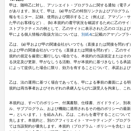
甲は、随時乙に対し、アソシエイト・プログラムに関する通知（電子メ
があります。加えて、甲は、 (a) 甲が乙の特別リンクおよびプログ
報をモニター、記録、使用および開示すること（例えば、アマゾン・サ
た甲のお客様など）、 (b) 本規約の遵守状況を確認するために乙のサイ
ストプラクティスの例として、乙のサイトに表示された乙のロゴおよび
甲による個人情報の取扱方法については、
別紙4
に記載のアマゾンプラ
乙は、 (a) 甲および甲の関連会社がいつでも（直接または間接を問わず
および甲の関連会社がいつでも（直接または間接を問わず）、乙のサイ
規約の規定を厳密に履行しない場合でも、本規約の当該規定またはその他
る決定及び更新、甲がなしうる活動、甲が本規約に基づきなしうる承認
によって提供した場合に限り、効力を有することについて、承諾および
乙は、法の運用に基づく場合であっても、甲による事前の書面による明
規約は両当事者およびそれぞれの承継人ならびに譲受人を拘束し、これ
本規約は、すべてのポリシー、付属書類、仕様書、ガイドライン、別表
ル、サブプログラム、および機能に適用されるその他のポリシーの最新
ー
」といいます。）を組み入れ、乙は、これらを遵守することについて
先します。本規約と、別のアフィリエイト・マーケティング・プログラ
ては当該契約が優先します。本規約（プログラム・ポリシーを含む）は