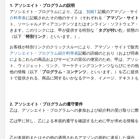
1. アソシエイト・プログラムの説明
アソシエイト・プログラムにより、乙は、
別紙1
記載のアマゾン・サイ
介料率表
に記載されたその他のサイト（それぞれを「
アマゾン・サイト
ト、ソーシャルメディアコンテンツまたはオンライン・ソフトウェア・
きます。このリンクには、甲が提供する特別な「
タグが付いた
」状態の
（以下「
特別リンク
」といいます。）。
お客様が特別リンクのクリックスルーにより、アマゾン・サイトで販売
アソシエイト・プログラム紹介料率表
記載の詳細のとおり（および同表
によるこれらの商品およびサービスの宣伝の便宜のため、甲は、アソシ
ト、ウィジェット、リンク、マーケティングコンテンツならびにその他
他の情報（以下「
プログラム・コンテンツ
」といいます。）を乙に提供
トで提供される、商品に関するいかなるデータ、イメージ、テキストも
2. アソシエイト・プログラムの遵守要件
乙は、アソシエイト・プログラムへの参加および紹介料の受け取りに際
乙は甲に対し、乙による本規約遵守を確認するために甲が求める情報を
乙が本規約またはその他の適用されるアマゾンの規約に違反した場合、