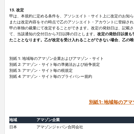
13. 改定
甲は、本規約に定める条件を、アソシエイト・サイト上に改定のお知ら
または改定内容をその時点で乙のアソシエイト・アカウントに登録され
甲の単独の裁量にて改定することができます。改定の発効日は、記載さ
て、当該通知の交付日から7日以降の日とします。
改定の発効日以後も
たこととなります。乙が改定を受け入れることができない場合、乙の唯
別紙 1: 地域毎のアマゾン企業およびアマゾン・サイト
別紙 2: アマゾン・サイト毎の準拠法および紛争規定
別紙 3: アマゾン・サイト毎の税規定
別紙 4: アマゾン・サイト毎のプライバシー規約
別紙1: 地域毎のア
地域
アマゾン企業
日本
アマゾンジャパン合同会社