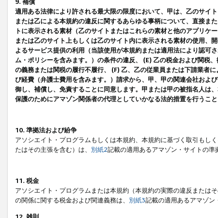
9. 補償
適用ある法律により許される最大限の限度において、甲は、乙のサイト
または乙による本規約の違反に関するあらゆる事柄について、直接または
トに表示される素材（乙のサイトまたはこれらの素材と他のアプリケーシ
または乙のサイト上もしくは乙のサイト内に表示される素材の使用、開発
よるサービス提供の利用（当該使用が本規約または適用法により認可され
ム・ポリシーを含みます。）の条件の違反、 (E) 乙の税金および関
の義務または関税の履行不履行、 (F) 乙、乙の従業員または下請業
び経費（弁護士費用を含みます。）請求から、甲、甲の関連会社および
御し、補償し、免責することに同意します。甲または甲の被指名人は、
保護のためにアマゾン関係者の代理としていかなる法的措置を行うこと
10. 準拠法および紛争
アソシエイト・プログラムもしくは本規約、本規約に基づく取引もしく
たはその主張を含む）は、
別紙2
記載の適用あるアマゾン・サイトの準
11. 税金
アソシエイト・プログラムまたは本規約（本規約の実際の違反またはそ
の関係に関する税金および関連義務は、
別紙3
記載の適用あるアマゾン
12. 雑則