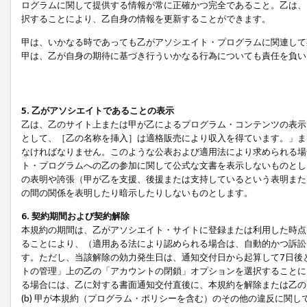
ログラムに関して提供する情報が常に正確かつ完全であること。乙は、
択することにより、乙自身の情報を更新することができます。
甲は、いかなる時であっても乙がアソシエイト・プログラムに関連して
甲は、乙が自身の期待に基づき行ういかなる行為についても責任を負い
5. 乙がアソシエイトであることの表示
乙は、乙のサイト上または甲が乙によるプログラム・コンテンツの表示ま
として、［乙の名称を挿入］は適格販売により収入を得ています。」ま
なければなりません。このような公表および適用法により求められる場
ト・プログラムへの乙の参加に関して公式な文書を表示しないものとし
の表明や誇張（甲が乙を支援、後援または支持しているという表明また
の間の関係を表明したり暗示したりしないものとします。
6. 契約期間および契約解除
本規約の期間は、乙がアソシエイト・サイトに登録または利用した時点
ることにより、（適用ある法により認められる場合は、自動的かつ訴訟
す。ただし、当該解除の効力発生日は、通知交付日から起算して7日後
トの管理」上の乙の「アカウントの閉鎖」オプションを選択することに
る場合には、乙に対する書面通知交付直後に、本規約を解除または乙のア
(b) 甲が本規約（プログラム・ポリシーを含む）のその他の違反に関し