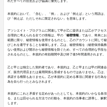
れたすべての合意および協議に優先します。
本規約において、「含む」、「例」、および「例えば」という用語は、
び「例えば、ただしそれに限定されない」を意味します。
アソシエイト・プログラムに関連して甲が乙に提供または乙がアクセス
合理的に考えられる全ての情報は、甲の「
秘密情報
」であり、将来にお
範囲に限り、秘密情報を使用するものとし、乙のアカウントに関して秘
びこれを遵守することを確保します。乙は、秘密情報を（秘密保持義務
ない使用および開示から秘密情報を防ぐため、すべての合理的な手段を
されるものとし、本規約の有効期間中及び終了後5年間適用されます。
乙と甲とは独立した契約者であり、本規約は、乙と甲または甲の関連会
ズ、販売代理店または雇用関係も形成するものではありません。乙は、
承諾する権限もありません。乙が本規約に定める事項に関連する行為を
為を自ら行ったとみなされます。
本規約にこれと矛盾する定めがあったとしても、本規約のいかなる条項
る、または罰せられる方法での行動を、本規約の当事者に誘導し、解釈
します。