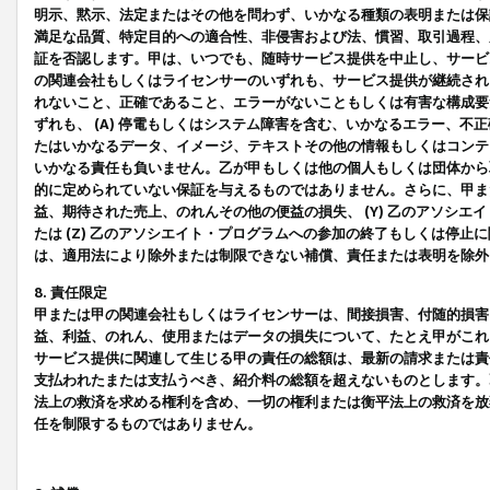
明示、黙示、法定またはその他を問わず、いかなる種類の表明または保
満足な品質、特定目的への適合性、非侵害および法、慣習、取引過程、
証を否認します。甲は、いつでも、随時サービス提供を中止し、サービ
の関連会社もしくはライセンサーのいずれも、サービス提供が継続され
れないこと、正確であること、エラーがないこともしくは有害な構成要
ずれも、 (A) 停電もしくはシステム障害を含む、いかなるエラー、不
たはいかなるデータ、イメージ、テキストその他の情報もしくはコンテ
いかなる責任も負いません。乙が甲もしくは他の個人もしくは団体から
的に定められていない保証を与えるものではありません。さらに、甲また
益、期待された売上、のれんその他の便益の損失、 (Y) 乙のアソシ
たは (Z) 乙のアソシエイト・プログラムへの参加の終了もしくは停
は、適用法により除外または制限できない補償、責任または表明を除外
8. 責任限定
甲または甲の関連会社もしくはライセンサーは、間接損害、付随的損害
益、利益、のれん、使用またはデータの損失について、たとえ甲がこれ
サービス提供に関連して生じる甲の責任の総額は、最新の請求または責
支払われたまたは支払うべき、紹介料の総額を超えないものとします。
法上の救済を求める権利を含め、一切の権利または衡平法上の救済を放
任を制限するものではありません。