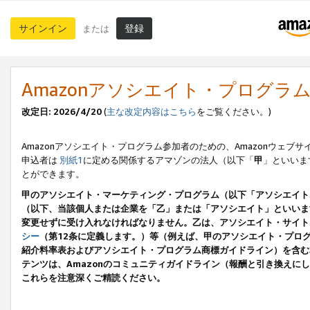
サインイン
登録
または
Amazonアソシエイト・プログラ
改定日: 2026/4/20
(
主な改定内容はこちら
をご覧ください。)
Amazonアソシエイト・プログラム参加者のための、Amazonウェブサ
申込者は
別紙1
に定める関係するアマゾンの法人（以下「
甲
」といいま
とができます。
甲のアソシエイト・マーケティング・プログラム（以下「アソシエイト
（以下、当該個人または企業を「乙」または「アソシエイト」といいま
変更せずに受け入れなければなりません。乙は、アソシエイト・サイト
シー
（第12条に定義します。）等（例えば、甲のアソシエイト・プロ
紹介料率表およびアソシエイト・プログラム商標ガイドライン）を含む本規
テンツは、Amazonのコミュニティガイドライン（報酬と引き換え
これらを注意深くご精読ください。