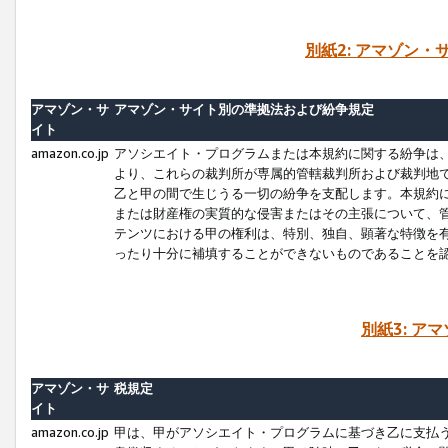
別紙2: アマゾン
アマゾン・サ
アマゾン・サイト別の準拠法および紛争規定
イト
amazon.co.jp
アソシエイト・プログラムまたは本規約に関する紛争は
より、これらの裁判所が専属的管轄裁判所および裁判地
乙と甲の間で生じうる一切の紛争を支配します。本規約
または財産権の実質的な侵害またはその主張について、
テンツにおける甲の権利は、特別、独自、顕著な特徴を
ったり十分に補填することができないものであることを
別紙3: ア
アマゾン・サ
税規定
イト
amazon.co.jp
甲は、甲がアソシエイト・プログラムに基づき乙に支払