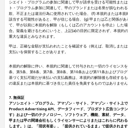
シエイト・プログラムの参加に関連して甲が請求を受ける可能性または責
ト・プログラム参加に関連して、甲のブランドまたは名誉が損なわれる可
欺、不正または違法行為に使用されていた場合、 (f) 本規約または
該当する可能性があると、甲が信じる場合、 (g) 甲または乙と関係
て、甲が以前に本規約を解除（もしくは乙のアカウントを停止）した場合
合。疑義を避けるためにいうと、上記(a)の目的に限定されず、本規約
重大な違反とみなされます。
甲は、正確な金額が支払われたことを確認する（例えば、取消しまたは
支払いを保留することがあります。
本規約の解除に伴い、本規約に関連して付与された一切のライセンスを
条、第5条、第6条、第7条、第8条、第10条および第11条およびプ
基づく支払可能だが未払いの支払義務は、本規約の解除後も存続するも
の違反または本規約に基づき生じた責任を免責するものではありません
7. 無保証
アソシエイト・プログラム、アマゾン・サイト、アマゾン・サイト上で
Product Advertising API、データフィード、プロダクト
す）および一切のテクノロジー、ソフトウェア、機能、素材、データ、
甲または甲の関連会社もしくライセンサーによりまたはこれらに代わる
します。）は、「現状有姿」、「提供されているまま」で提供されます