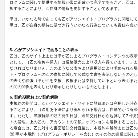
ログラムに関して提供する情報が常に正確かつ完全であること。乙は、
択することにより、乙自身の情報を更新することができます。
甲は、いかなる時であっても乙がアソシエイト・プログラムに関連して
甲は、乙が自身の期待に基づき行ういかなる行為についても責任を負い
5. 乙がアソシエイトであることの表示
乙は、乙のサイト上または甲が乙によるプログラム・コンテンツの表示ま
として、［乙の名称を挿入］は適格販売により収入を得ています。」ま
なければなりません。このような公表および適用法により求められる場
ト・プログラムへの乙の参加に関して公式な文書を表示しないものとし
の表明や誇張（甲が乙を支援、後援または支持しているという表明また
の間の関係を表明したり暗示したりしないものとします。
6. 契約期間および契約解除
本規約の期間は、乙がアソシエイト・サイトに登録または利用した時点
ることにより、（適用ある法により認められる場合は、自動的かつ訴訟
す。ただし、当該解除の効力発生日は、通知交付日から起算して7日後
トの管理」上の乙の「アカウントの閉鎖」オプションを選択することに
る場合には、乙に対する書面通知交付直後に、本規約を解除または乙のア
(b) 甲が本規約（プログラム・ポリシーを含む）のその他の違反に関し