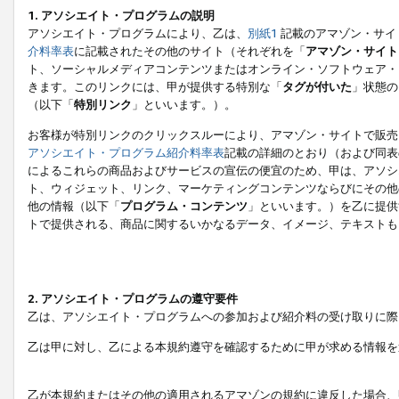
1. アソシエイト・プログラムの説明
アソシエイト・プログラムにより、乙は、
別紙1
記載のアマゾン・サイ
介料率表
に記載されたその他のサイト（それぞれを「
アマゾン・サイト
ト、ソーシャルメディアコンテンツまたはオンライン・ソフトウェア・
きます。このリンクには、甲が提供する特別な「
タグが付いた
」状態の
（以下「
特別リンク
」といいます。）。
お客様が特別リンクのクリックスルーにより、アマゾン・サイトで販売
アソシエイト・プログラム紹介料率表
記載の詳細のとおり（および同表
によるこれらの商品およびサービスの宣伝の便宜のため、甲は、アソシ
ト、ウィジェット、リンク、マーケティングコンテンツならびにその他
他の情報（以下「
プログラム・コンテンツ
」といいます。）を乙に提供
トで提供される、商品に関するいかなるデータ、イメージ、テキストも
2. アソシエイト・プログラムの遵守要件
乙は、アソシエイト・プログラムへの参加および紹介料の受け取りに際
乙は甲に対し、乙による本規約遵守を確認するために甲が求める情報を
乙が本規約またはその他の適用されるアマゾンの規約に違反した場合、