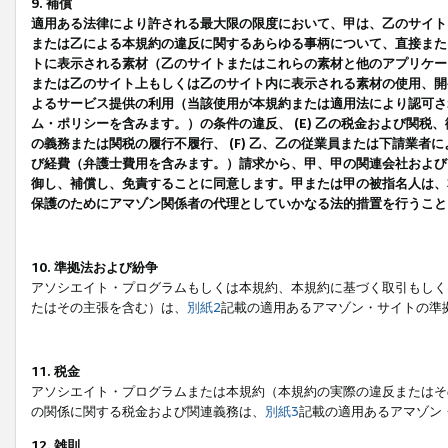
9. 補償
適用ある法律により許される最大限の限度において、甲は、乙のサイト
または乙による本規約の違反に関するあらゆる事柄について、直接または
トに表示される素材（乙のサイトまたはこれらの素材と他のアプリケーシ
または乙のサイト上もしくは乙のサイト内に表示される素材の使用、開発
よるサービス提供の利用（当該使用が本規約または適用法により認可され
ム・ポリシーを含みます。）の条件の違反、 (E) 乙の税金および関
の義務または関税の履行不履行、 (F) 乙、乙の従業員または下請業
び経費（弁護士費用を含みます。）請求から、甲、甲の関連会社および
御し、補償し、免責することに同意します。甲または甲の被指名人は、
保護のためにアマゾン関係者の代理としていかなる法的措置を行うこと
10. 準拠法および紛争
アソシエイト・プログラムもしくは本規約、本規約に基づく取引もしく
たはその主張を含む）は、
別紙2
記載の適用あるアマゾン・サイトの準
11. 税金
アソシエイト・プログラムまたは本規約（本規約の実際の違反またはそ
の関係に関する税金および関連義務は、
別紙3
記載の適用あるアマゾン
12. 雑則