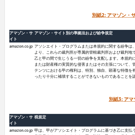
別紙2: アマゾン
アマゾン・サ
アマゾン・サイト別の準拠法および紛争規定
イト
amazon.co.jp
アソシエイト・プログラムまたは本規約に関する紛争は
より、これらの裁判所が専属的管轄裁判所および裁判地
乙と甲の間で生じうる一切の紛争を支配します。本規約
または財産権の実質的な侵害またはその主張について、
テンツにおける甲の権利は、特別、独自、顕著な特徴を
ったり十分に補填することができないものであることを
別紙3: ア
アマゾン・サ
税規定
イト
amazon.co.jp
甲は、甲がアソシエイト・プログラムに基づき乙に支払