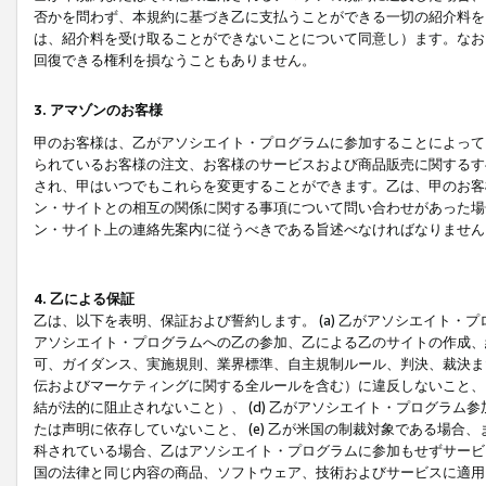
否かを問わず、本規約に基づき乙に支払うことができる一切の紹介料を
は、紹介料を受け取ることができないことについて同意し）ます。なお
回復できる権利を損なうこともありません。
3. アマゾンのお客様
甲のお客様は、乙がアソシエイト・プログラムに参加することによって
られているお客様の注文、お客様のサービスおよび商品販売に関するす
され、甲はいつでもこれらを変更することができます。乙は、甲のお客
ン・サイトとの相互の関係に関する事項について問い合わせがあった場
ン・サイト上の連絡先案内に従うべきである旨述べなければなりません
4. 乙による保証
乙は、以下を表明、保証および誓約します。 (a) 乙がアソシエイト・
アソシエイト・プログラムへの乙の参加、乙による乙のサイトの作成、
可、ガイダンス、実施規則、業界標準、自主規制ルール、判決、裁決ま
伝およびマーケティングに関する全ルールを含む）に違反しないこと、 
結が法的に阻止されないこと）、 (d) 乙がアソシエイト・プログラ
たは声明に依存していないこと、 (e) 乙が米国の制裁対象である場
科されている場合、乙はアソシエイト・プログラムに参加もせずサービス
国の法律と同じ内容の商品、ソフトウェア、技術およびサービスに適用さ