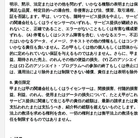
明示、黙示、法定またはその他を問わず、いかなる種類の表明または保
満足な品質、特定目的への適合性、非侵害および法、慣習、取引過程、
証を否認します。甲は、いつでも、随時サービス提供を中止し、サービ
の関連会社もしくはライセンサーのいずれも、サービス提供が継続され
れないこと、正確であること、エラーがないこともしくは有害な構成要
ずれも、 (A) 停電もしくはシステム障害を含む、いかなるエラー、不
たはいかなるデータ、イメージ、テキストその他の情報もしくはコンテ
いかなる責任も負いません。乙が甲もしくは他の個人もしくは団体から
的に定められていない保証を与えるものではありません。さらに、甲また
益、期待された売上、のれんその他の便益の損失、 (Y) 乙のアソシ
たは (Z) 乙のアソシエイト・プログラムへの参加の終了もしくは停
は、適用法により除外または制限できない補償、責任または表明を除外
8. 責任限定
甲または甲の関連会社もしくはライセンサーは、間接損害、付随的損害
益、利益、のれん、使用またはデータの損失について、たとえ甲がこれ
サービス提供に関連して生じる甲の責任の総額は、最新の請求または責
支払われたまたは支払うべき、紹介料の総額を超えないものとします。
法上の救済を求める権利を含め、一切の権利または衡平法上の救済を放
任を制限するものではありません。