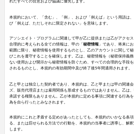
れたすべての合意および協議に優先します。
本規約において、「含む」、「例」、および「例えば」という用語は、
び「例えば、ただしそれに限定されない」を意味します。
アソシエイト・プログラムに関連して甲が乙に提供または乙がアクセス
合理的に考えられる全ての情報は、甲の「
秘密情報
」であり、将来にお
範囲に限り、秘密情報を使用するものとし、乙のアカウントに関して秘
びこれを遵守することを確保します。乙は、秘密情報を（秘密保持義務
ない使用および開示から秘密情報を防ぐため、すべての合理的な手段を
されるものとし、本規約の有効期間中及び終了後5年間適用されます。
乙と甲とは独立した契約者であり、本規約は、乙と甲または甲の関連会
ズ、販売代理店または雇用関係も形成するものではありません。乙は、
承諾する権限もありません。乙が本規約に定める事項に関連する行為を
為を自ら行ったとみなされます。
本規約にこれと矛盾する定めがあったとしても、本規約のいかなる条項
る、または罰せられる方法での行動を、本規約の当事者に誘導し、解釈
します。