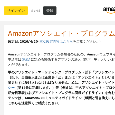
サインイン
登録
または
Amazonアソシエイト・プログラ
改定日: 2026/4/20
(
主な改定内容はこちら
をご覧ください。)
Amazonアソシエイト・プログラム参加者のための、Amazonウェブサ
申込者は
別紙1
に定める関係するアマゾンの法人（以下「
甲
」といいま
とができます。
甲のアソシエイト・マーケティング・プログラム（以下「アソシエイト
（以下、当該個人または企業を「乙」または「アソシエイト」といいま
変更せずに受け入れなければなりません。乙は、アソシエイト・サイト
シー
（第12条に定義します。）等（例えば、甲のアソシエイト・プロ
紹介料率表およびアソシエイト・プログラム商標ガイドライン）を含む本規
テンツは、Amazonのコミュニティガイドライン（報酬と引き換え
これらを注意深くご精読ください。