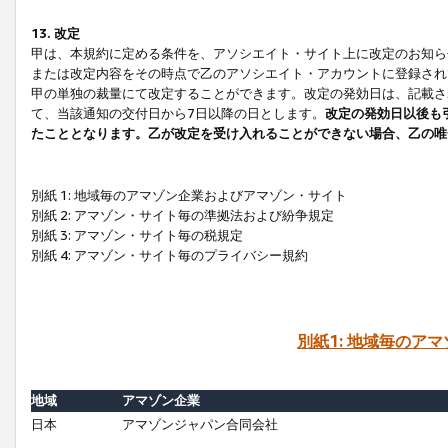
13. 改定
甲は、本規約に定める条件を、アソシエイト・サイト上に改定のお知ら
または改定内容をその時点で乙のアソシエイト・アカウントに登録され
甲の単独の裁量にて改定することができます。改定の発効日は、記載さ
て、当該通知の交付日から7日以降の日とします。
改定の発効日以後も
たこととなります。乙が改定を受け入れることができない場合、乙の唯
別紙 1: 地域毎のアマゾン企業およびアマゾン・サイト
別紙 2: アマゾン・サイト毎の準拠法および紛争規定
別紙 3: アマゾン・サイト毎の税規定
別紙 4: アマゾン・サイト毎のプライバシー規約
別紙1: 地域毎のア
地域
アマゾン企業
日本
アマゾンジャパン合同会社