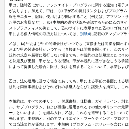
甲は、随時乙に対し、アソシエイト・プログラムに関する通知（電子メ
があります。加えて、甲は、 (a) 甲が乙の特別リンクおよびプログ
報をモニター、記録、使用および開示すること（例えば、アマゾン・サ
た甲のお客様など）、 (b) 本規約の遵守状況を確認するために乙のサイ
ストプラクティスの例として、乙のサイトに表示された乙のロゴおよび
甲による個人情報の取扱方法については、
別紙4
に記載のアマゾンプラ
乙は、 (a) 甲および甲の関連会社がいつでも（直接または間接を問わず
および甲の関連会社がいつでも（直接または間接を問わず）、乙のサイ
規約の規定を厳密に履行しない場合でも、本規約の当該規定またはその他
る決定及び更新、甲がなしうる活動、甲が本規約に基づきなしうる承認
によって提供した場合に限り、効力を有することについて、承諾および
乙は、法の運用に基づく場合であっても、甲による事前の書面による明
規約は両当事者およびそれぞれの承継人ならびに譲受人を拘束し、これ
本規約は、すべてのポリシー、付属書類、仕様書、ガイドライン、別表
ル、サブプログラム、および機能に適用されるその他のポリシーの最新
ー
」といいます。）を組み入れ、乙は、これらを遵守することについて
先します。本規約と、別のアフィリエイト・マーケティング・プログラ
ては当該契約が優先します。本規約（プログラム・ポリシーを含む）は