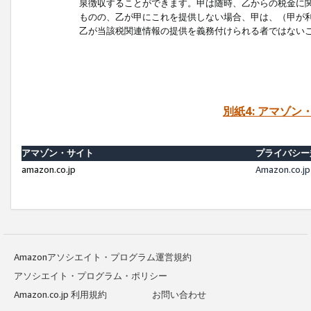
泉徴収することができます。甲は随時、乙からの税金に
ものの、乙が甲にこれを提供しない場合、甲は、（甲が
乙が当該税関連情報の提供を義務付けられる者ではない
別紙4: アマゾ
アマゾン・サイト
プライバシー
amazon.co.jp
Amazon.c
Amazonアソシエイト・プログラム運営規約
アソシエイト・プログラム・ポリシー
Amazon.co.jp 利用規約
お問い合わせ