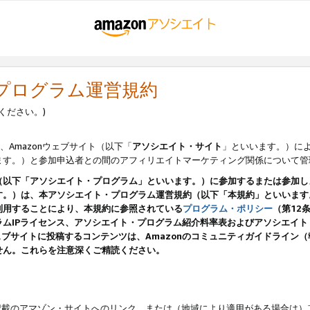
・プログラム運営規約
ください。)
、Amazonウェブサイト（以下「
アソシエイト・サイト
」といいます。）に
ます。）と参加申込者との間のアフィリエイトマーケティング関係について管
（以下「アソシエイト・プログラム」といいます。）に参加するまたは参加し
す。）は、本アソシエイト・プログラム運営規約（以下「本規約」といいます
利用することにより、本規約に参照されている
プログラム・ポリシー
（第12
ムIPライセンス、アソシエイト・プログラム紹介料率表およびアソシエイ
pのウェブサイトに投稿するコンテンツは、Amazonのコミュニティガイドライ
せん。これらを注意深くご精読ください。
載のアマゾン・サイトへのリンク、または（地域により適用がある場合は）