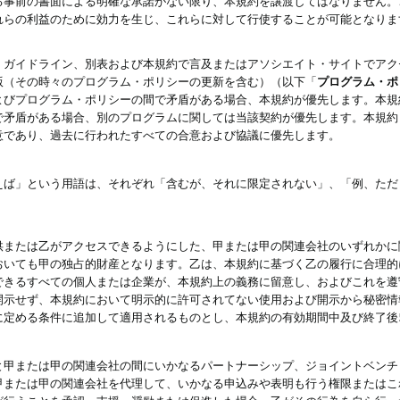
る事前の書面による明確な承諾がない限り、本規約を譲渡してはなりません。
れらの利益のために効力を生じ、これらに対して行使することが可能となりま
、ガイドライン、別表および本規約で言及またはアソシエイト・サイトでアク
版（その時々のプログラム・ポリシーの更新を含む）（以下「
プログラム・ポ
よびプログラム・ポリシーの間で矛盾がある場合、本規約が優先します。本規
で矛盾がある場合、別のプログラムに関しては当該契約が優先します。本規約
意であり、過去に行われたすべての合意および協議に優先します。
えば」という用語は、それぞれ「含むが、それに限定されない」、「例、ただ
供または乙がアクセスできるようにした、甲または甲の関連会社のいずれかに
おいても甲の独占的財産となります。乙は、本規約に基づく乙の履行に合理的
できるすべての個人または企業が、本規約上の義務に留意し、およびこれを遵
開示せず、本規約において明示的に許可されてない使用および開示から秘密情
に定める条件に追加して適用されるものとし、本規約の有効期間中及び終了後
と甲または甲の関連会社の間にいかなるパートナーシップ、ジョイントベンチ
甲または甲の関連会社を代理して、いかなる申込みや表明も行う権限またはこ