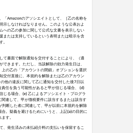
「Amazonのアソシエイトとして、［乙の名称を
明示しなければなりません。このような公表およ
ムへの乙の参加に関して公式な文書を表示しない
援または支持しているという表明または暗示を含
す。
して書面で解除通知を交付することにより、（適
ができます。ただし、当該解除の効力発生日は、
」上の乙の「アカウントの閉鎖」オプションを選択
知交付直後に、本規約を解除または乙のアカウン
のその他の違反に関して乙に通知を交付した後7日以
責任を負う可能性があると甲が信じる場合、 (d)
る場合、(e) 乙によるアソシエイト・プログラ
為に関連して、甲が徴税要件に該当するまたは該当す
甲が判断した者に関連して、甲が以前に本規約を解除
場合。疑義を避けるためにいうと、上記(a)の目的に
れます。
て、発生済みの未払紹介料の支払いを保留するこ