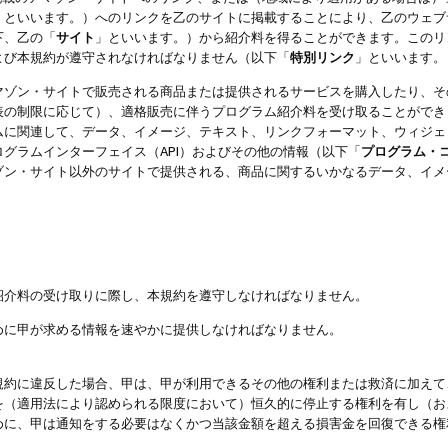
」といいます。）へのリンクを乙のサイトに掲載することにより、乙のウェブ
下、乙の「
サイト
」といいます。）から紹介料を得ることができます。このリ
よび本規約が遵守されなければなりません（以下「
特別リンク
」といいます。
マゾン・サイトで販売される商品または提供されるサービスを購入したり、そ
表の制限に応じて）、適格販売に伴うプログラム紹介料を受け取ることができ
ムに関連して、データ、イメージ、テキスト、リンクフォーマット、ウィジェ
グラムインターフェイス（API）およびその他の情報（以下「
プログラム・
ゾン・サイト以外のサイトで提供される、商品に関するいかなるデータ、イメ
紹介料の受け取りに際し、本規約を遵守しなければなりません。
めに甲が求める情報を速やかに提供しなければなりません。
規約に違反した場合、甲は、甲が利用できるその他の権利または救済に加えて
を（適用法により認められる限度において）恒久的に停止する権利を有し（お
めに、甲は通知をする必要はなくかつ当該金額を超える損害金を回復できる権