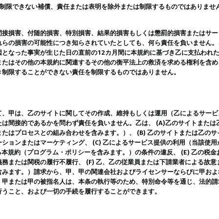
は制限できない補償、責任または表明を除外または制限するものではありませ
間接損害、付随的損害、特別損害、結果的損害もしくは懲罰的損害またはサー
れらの損害の可能性につき知らされていたとしても、何ら責任を負いません。
因となった事実が生じた日の直前の12カ月間に本規約に基づき乙に支払われ
またはその他の本規約に関連するその他の衡平法上の救済を求める権利を含め
き制限することができない責任を制限するものではありません。
て、甲は、乙のサイトに関してその作成、維持もしくは運用（乙によるサービ
は間接的であるかを問わず責任を負いません。乙は、 (A)乙のサイトまた
たはプロセスとの組み合わせを含みます。）、 (B) 乙のサイトまたは乙の
ションまたはマーケティング、 (C) 乙によるサービス提供の利用（当該使
よる本規約（プログラム・ポリシーを含みます。）の条件の違反、 (E) 乙の
務または関税の履行不履行、 (F) 乙、乙の従業員または下請業者による故
含みます。）請求から、甲、甲の関連会社およびライセンサーならびに甲およ
。甲または甲の被指名人は、本条の執行等のため、特別命令等を通じ、法的請
行うこと、および一切の手続を履行することができます。