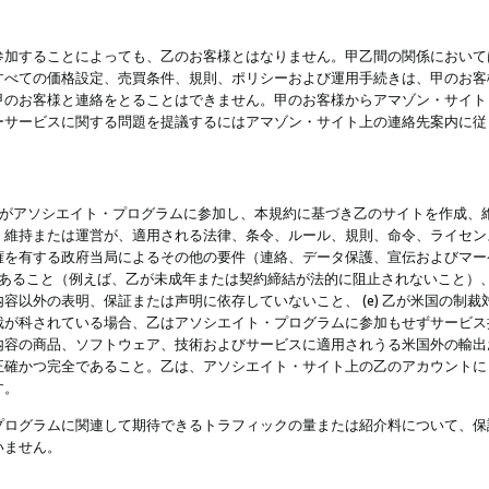
参加することによっても、乙のお客様とはなりません。甲乙間の関係において
すべての価格設定、売買条件、規則、ポリシーおよび運用手続きは、甲のお客
甲のお客様と連絡をとることはできません。甲のお客様からアマゾン・サイト
ーサービスに関する問題を提議するにはアマゾン・サイト上の連絡先案内に従
 乙がアソシエイト・プログラムに参加し、本規約に基づき乙のサイトを作成、維
、維持または運営が、適用される法律、条令、ルール、規則、命令、ライセン
権を有する政府当局によるその他の要件（連絡、データ保護、宣伝およびマー
力があること（例えば、乙が未成年または契約締結が法的に阻止されないこと）、 
容以外の表明、保証または声明に依存していないこと、 (e) 乙が米国の制
が科されている場合、乙はアソシエイト・プログラムに参加もせずサービス提供
容の商品、ソフトウェア、技術およびサービスに適用されうる米国外の輸出およ
正確かつ完全であること。乙は、アソシエイト・サイト上の乙のアカウントに
す。
プログラムに関連して期待できるトラフィックの量または紹介料について、保
いません。