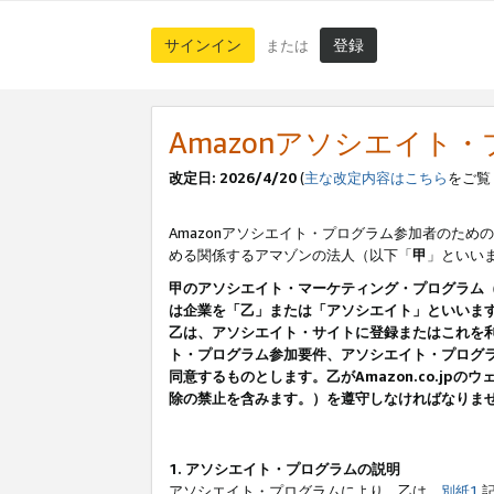
サインイン
登録
または
Amazonアソシエイト
改定日: 2026/4/20
(
主な改定内容はこちら
をご覧
Amazonアソシエイト・プログラム参加者のための
める関係するアマゾンの法人（以下「
甲
」といい
甲のアソシエイト・マーケティング・プログラム
は企業を「乙」または「アソシエイト」といいま
乙は、アソシエイト・サイトに登録またはこれを
ト・プログラム参加要件、アソシエイト・プログラ
同意するものとします。乙がAmazon.co.j
除の禁止を含みます。）を遵守しなければなりま
1. アソシエイト・プログラムの説明
アソシエイト・プログラムにより、乙は、
別紙1
記