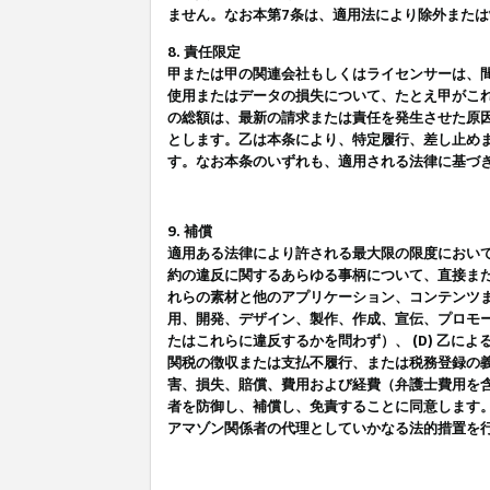
ません。なお本第7条は、適用法により除外また
8. 責任限定
甲または甲の関連会社もしくはライセンサーは、
使用またはデータの損失について、たとえ甲がこ
の総額は、最新の請求または責任を発生させた原
とします。乙は本条により、特定履行、差し止め
す。なお本条のいずれも、適用される法律に基づ
9. 補償
適用ある法律により許される最大限の限度におい
約の違反に関するあらゆる事柄について、直接また
れらの素材と他のアプリケーション、コンテンツま
用、開発、デザイン、製作、作成、宣伝、プロモー
たはこれらに違反するかを問わず）、 (D) 乙に
関税の徴収または支払不履行、または税務登録の義
害、損失、賠償、費用および経費（弁護士費用を
者を防御し、補償し、免責することに同意します
アマゾン関係者の代理としていかなる法的措置を