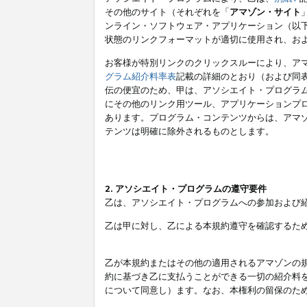
その他のサイト（それぞれを「
アマゾン・サイト
ンライン・ソフトウェア・アプリケーション（以
状態のリンクフォーマットが適切に使用され、お
お客様が特別リンクのクリックスルーにより、ア
グラム紹介料率表
記載の詳細のとおり（および同
伝の便宜のため、甲は、アソシエイト・プログラ
にその他のリンク用ツール、アプリケーションプロ
あります。プログラム・コンテンツからは、アマ
テンツは明確に除外されるものとします。
2. アソシエイト・プログラムの遵守要件
乙は、アソシエイト・プログラムへの参加および
乙は甲に対し、乙による本規約遵守を確認するた
乙が本規約またはその他の適用されるアマゾンの
約に基づき乙に支払うことができる一切の紹介料
について同意し）ます。なお、本権利の留保のた