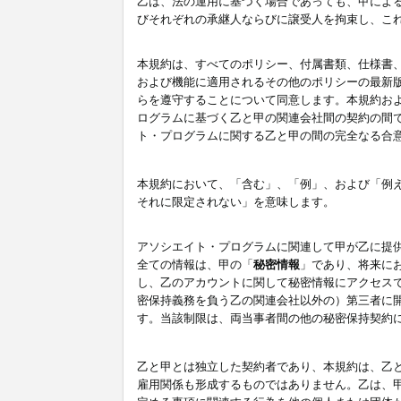
乙は、法の運用に基づく場合であっても、甲によ
びそれぞれの承継人ならびに譲受人を拘束し、こ
本規約は、すべてのポリシー、付属書類、仕様書
および機能に適用されるその他のポリシーの最新
らを遵守することについて同意します。本規約お
ログラムに基づく乙と甲の関連会社間の契約の間
ト・プログラムに関する乙と甲の間の完全なる合
本規約において、「含む」、「例」、および「例
それに限定されない」を意味します。
アソシエイト・プログラムに関連して甲が乙に提
全ての情報は、甲の「
秘密情報
」であり、将来に
し、乙のアカウントに関して秘密情報にアクセス
密保持義務を負う乙の関連会社以外の）第三者に
す。当該制限は、両当事者間の他の秘密保持契約
乙と甲とは独立した契約者であり、本規約は、乙
雇用関係も形成するものではありません。乙は、