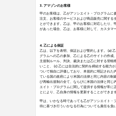
3. アマゾンのお客様
甲のお客様は、乙がアソシエイト・プログラムに
注文、お客様のサービスおよび商品販売に関する
とができます。乙は、甲のお客様に対応したり、
があった場合、乙は、お客様に対して、カスタマ
4. 乙による保証
乙は、以下を表明、保証および誓約します。 (a)
グラムへの乙の参加、乙による乙のサイトの作成
主規制ルール、判決、裁決または乙に対する管轄
いこと、 (c) 乙には合法的に契約を締結する能
ついて独自に評価しており、本規約に明記された内
ている国の政府により米国の法律と同じ内容の制裁
び再輸出規制の全て、ならびに米国の法律と同じ内
エイト・プログラムに関して提供する情報が常に
とにより、乙自身の情報を更新することができま
甲は、いかなる時であっても乙がアソシエイト・
待に基づき行ういかなる行為についても責任を負