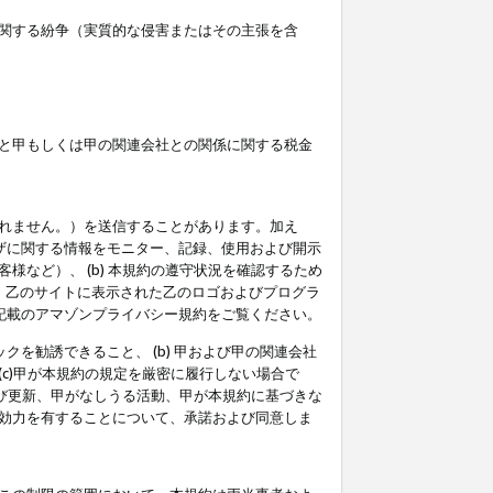
関する紛争（実質的な侵害またはその主張を含
と甲もしくは甲の関連会社との関係に関する税金
られません。）を送信することがあります。加え
ーザに関する情報をモニター、記録、使用および開示
など）、 (b) 本規約の遵守状況を確認するため
て、乙のサイトに表示された乙のロゴおよびプログラ
記載のアマゾンプライバシー規約をご覧ください。
クを勧誘できること、 (b) 甲および甲の関連会社
c)甲が本規約の規定を厳密に履行しない場合で
及び更新、甲がなしうる活動、甲が本規約に基づきな
効力を有することについて、承諾および同意しま