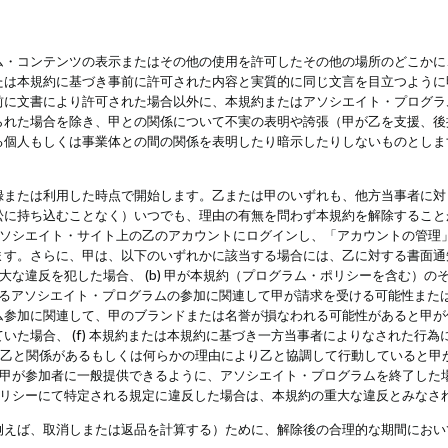
・コンテンツの表示またはその他の使用を許可したその他の場所のどこかに、
たは本規約に基づき事前に許可された内容と実質的に同じ文言を目立つように
前に文書により許可された場合以外に、本規約またはアソシエイト・プログラ
られた場合を除き、甲との関係について不実の表明や誇張（甲が乙を支援、後
る個人もしくは事業体との間の関係を表明したり暗示したりしないものとしま
録または利用した時点で開始します。乙または甲のいずれも、他方当事者に対
訟に持ち込むことなく）いつでも、理由の有無を問わず本規約を解除すること
アソシエイト・サイト上の乙のアカウントにログインし、「アカウントの管理
ます。さらに、甲は、以下のいずれかに該当する場合には、乙に対する書面通
の重大な違反を犯した場合、 (b) 甲が本規約（プログラム・ポリシーを含む）
によるアソシエイト・プログラムの参加に関連して甲が請求を受ける可能性または
参加に関連して、甲のブランドまたは名誉が損なわれる可能性があると甲が信じ
いた場合、 (f) 本規約または本規約に基づき一方当事者によりなされた行
または乙と関係があるもしくは何らかの理由により乙と協調して行動していると
) 甲が参加者に一般提供できるように、アソシエイト・プログラムを終了した
ポリシーにて特定される規定に違反した場合は、本規約の重大な違反とみなさ
例えば、取消しまたは返品を計算する）ために、解除後の合理的な期間におい