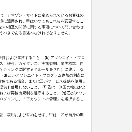
は、アマゾン・サイトに定められているお客様の
様に適用され、甲はいつでもこれらを変更するこ
との相互の関係に関する事項について問い合わせ
うべきである旨述べなければなりません。
持および運営すること、 (b) アソシエイト・プロ
ス、許可、ガイダンス、実施規則、業界標準、自
ケティングに関する全ルールを含む）に違反しな
(d) 乙がアソシエイト・プログラム参加の利点に
裁対象である場合、または乙がサービス提供を使用し
も使用しないこと、 (f) 乙は、米国の輸出およ
び再輸出規制を遵守すること、 (g) 乙がアソシ
ログインし、「アカウントの管理」を選択するこ
証、表明および誓約をせず、甲は、乙が自身の期