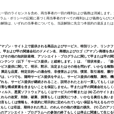
一切のライセンスを含め、両当事者の一切の権利および義務は消滅します。た
ログラム・ポリシーの記載に基づく両当事者のすべての権利および義務ならび
の解除は、いずれの当事者についても、当該解除に先立つ本規約の違反または
ン・サイト上で提供される商品およびサービス、特別リンク、リンクフォーマット、
ツ、甲および甲の関連会社のドメイン名、商標およびロゴ（アマゾン商標を含
よびその他の知的財産権、アソシエイト・プログラムに関して甲または甲の関
コンテンツ（以下「サービス提供」と総称します。）は、「現状有姿」、「提
ービス提供に関して、明示、黙示、法定またはその他を問わず、いかなる種類
、満足な品質、特定目的への適合性、非侵害および法、慣習、取引過程、履行
甲は、いつでも、随時サービス提供を中止し、サービス提供の種類、属性、機
ずれも、サービス提供が継続されること、説明されたとおり一貫してもしくは
害な構成要素を含まないことを保証しません。甲または甲の関連会社もしくはラ
ィルス、悪質ソフトウェアもしくはサービスの中断または (B) 乙のサイト
これらの改変、削除、破棄、損害もしくは損失につき、いかなる責任も負いま
助言もしくは情報も、本規約に明示的に定められていない保証を与えるもので
利益もしくは収益、期待された売上、のれんその他の便益の損失、 (Y) 乙の
) 乙のアソシエイト・プログラムへの参加の終了もしくは停止に関連して生じ