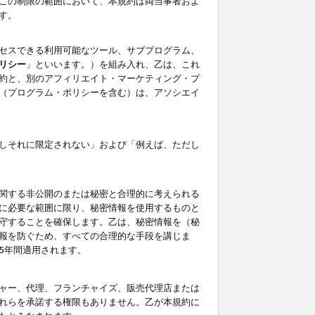
この制限の範囲において、本規約は両当事者およ
す。
セスできる利用可能なツール、サブプログラム、
リシー
」といいます。）を組み入れ、乙は、これ
約と、別のアフィリエイト・マーケティング・プ
（プログラム・ポリシーを含む）は、アソシエイ
しそれに限定されない」および「例えば、ただし
関する非公開のまたは秘密と合理的に考えられる
に必要な範囲に限り、秘密情報を使用するものと
守することを確保します。乙は、秘密情報を（秘
報を防ぐため、すべての合理的な手段を講じま
5年間適用されます。
ャー、代理、フランチャイズ、販売代理店または
れらを承諾する権限もありません。乙が本規約に