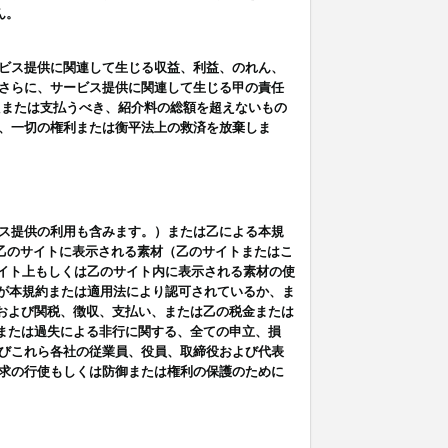
ん。
ビス提供に関連して生じる収益、利益、のれん、
さらに、サービス提供に関連して生じる甲の責任
たまたは支払うべき、紹介料の総額を超えないもの
、一切の権利または衡平法上の救済を放棄しま
ス提供の利用も含みます。）または乙による本規
は乙のサイトに表示される素材（乙のサイトまたはこ
サイト上もしくは乙のサイト内に表示される素材の使
用が本規約または適用法により認可されているか、ま
税金および関税、徴収、支払い、または乙の税金または
意または過失による非行に関する、全ての申立、損
びこれら各社の従業員、役員、取締役および代表
求の行使もしくは防御または権利の保護のために