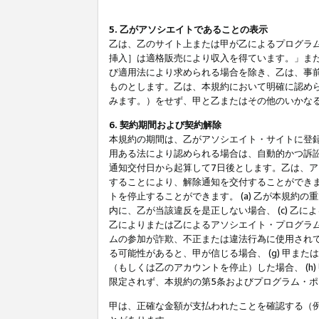
5. 乙がアソシエイトであることの表示
乙は、乙のサイト上または甲が乙によるプログラム
挿入］は適格販売により収入を得ています。」ま
び適用法により求められる場合を除き、乙は、事
ものとします。乙は、本規約において明確に認め
みます。）をせず、甲と乙またはその他のいかな
6. 契約期間および契約解除
本規約の期間は、乙がアソシエイト・サイトに登
用ある法により認められる場合は、自動的かつ訴
通知交付日から起算して7日後とします。乙は、
することにより、解除通知を交付することができ
トを停止することができます。 (a) 乙が本規約
内に、乙が当該違反を是正しない場合、 (c) 乙
乙によりまたは乙によるアソシエイト・プログラム
ムの参加が詐欺、不正または違法行為に使用されて
る可能性があると、甲が信じる場合、 (g) 甲
（もしくは乙のアカウントを停止）した場合、 (h
限定されず、本規約の第5条およびプログラム・
甲は、正確な金額が支払われたことを確認する（