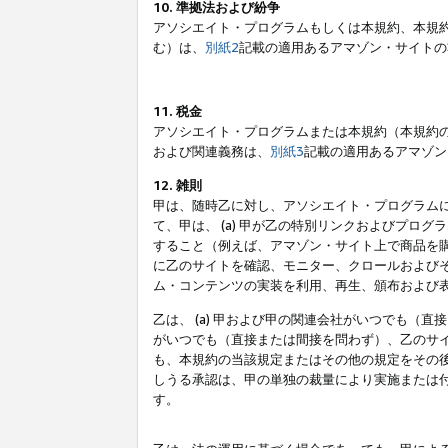
10. 準拠法および紛争
アソシエイト・プログラムもしくは本規約、本規
む）は、
別紙2
記載の適用あるアマゾン・サイトの
11. 税金
アソシエイト・プログラムまたは本規約（本規約
および関連義務は、
別紙3
記載の適用あるアマゾン
12. 雑則
甲は、随時乙に対し、アソシエイト・プログラム
て、甲は、 (a) 甲が乙の特別リンクおよびプ
すること（例えば、アマゾン・サイト上で商品を購
に乙のサイトを確認、モニター、クロールおよびそ
ム・コンテンツの実装を利用、再生、頒布および
乙は、 (a) 甲および甲の関連会社がいつでも（
がいつでも（直接または間接を問わず）、乙のサイ
も、本規約の当該規定またはその他の規定をその後
しうる承認は、甲の単独の裁量により実施または
す。