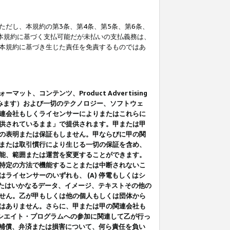
だし、本規約の第3条、第4条、第5条、第6条、
に本規約に基づく支払可能だが未払いの支払義務は、
本規約に基づき生じた責任を免責するものではあ
コンテンツ、Product Advertising
みます）および一切のテクノロジー、ソフトウェ
連会社もしくライセンサーによりまたはこれらに
供されているまま」で提供されます。甲または甲
の表明または保証もしません。甲ならびに甲の関
または取引慣行により生じる一切の保証を含め、
能、範囲または運営を変更することができます。
特定の方法で機能することまたは中断されないこ
イセンサーのいずれも、 (A) 停電もしくはシ
またはいかなるデータ、イメージ、テキストその他の
せん。乙が甲もしくは他の個人もしくは団体から
はありません。さらに、甲または甲の関連会社も
アソシエイト・プログラムへの参加に関連して乙が行っ
る補償、弁済または損害について、何ら責任を負い