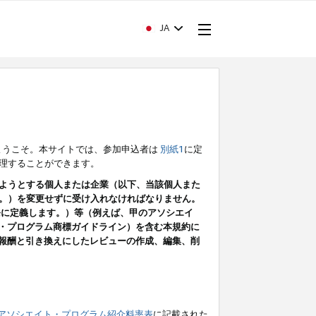
JA
ようこそ。本サイトでは、参加申込者は
別紙1
に定
理することができます。
ようとする個人または企業（以下、当該個人また
。）を変更せずに受け入れなければなりません。
条に定義します。）等（例えば、甲のアソシエイ
ト・プログラム商標ガイドライン）を含む本規約に
ン（報酬と引き換えにしたレビューの作成、編集、削
アソシエイト・プログラム紹介料率表
に記載された