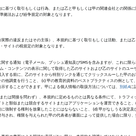
約に基づく取引もしくは行為、または乙と甲もしくは甲の関連会社との関係に
準拠法および紛争規定の対象となります。
の実際の違反またはその主張）、本規約に基づく取引もしくは活動、または乙
・サイトの税規定の対象となります。
に関する通知（電子メール、プッシュ通知及びSMSを含みますが、これに限
ログラム・コンテンツの表示に関して取得した乙のサイトおよび乙のサイトのユ
入する前に、乙のサイトから特別リンクを通じてクリックスルーした甲のお客様
の他調査を行うこと、 (c) 甲の教育的資料のベストプラクティスの例とし
表示することができます。甲による個人情報の取扱方法については、
別紙4
に
直接または間接を問わず）、本規約に定めるものとは異なる条件にて、トラフィッ
トと類似または競合するサイトまたはアプリケーションを運営できること、(
に強制する権利を放棄したことにはならないこと、 (d) 甲がなしうる決定
付与され、権限を与えられた甲の代表者が書面によって提供した場合に限り、