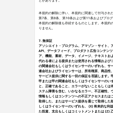
とがあります。
本規約の解除に伴い、本規約に関連して付与された
第7条、第8条、第10条および第11条およびプ
本規約の解除後も存続するものとします。本規約
りません。
7. 無保証
アソシエイト・プログラム、アマゾン・サイト、アマゾ
API、データフィード、プロダクト広告コンテン
ア、機能、素材、データ、イメージ、テキストお
代わる者による提供または使用される情報および
の関連会社もしくはライセンサーのいずれも、サ
連会社およびライセンサーは、所有権原、商品性
サービス提供に関する一切の保証を否認します。
甲または甲の関連会社もしくはライセンサーのい
と、正確であること、エラーがないこともしくは有
ステム障害を含む、いかなるエラー、不正確性、ウ
情報もしくはコンテンツへの不正アクセスまたは
取得した、またはサービス提供を通じて取得した
しくはライセンサーのいずれも、 (X) 将来的な
た投資、支出もしくはコミットメントまたは (Z