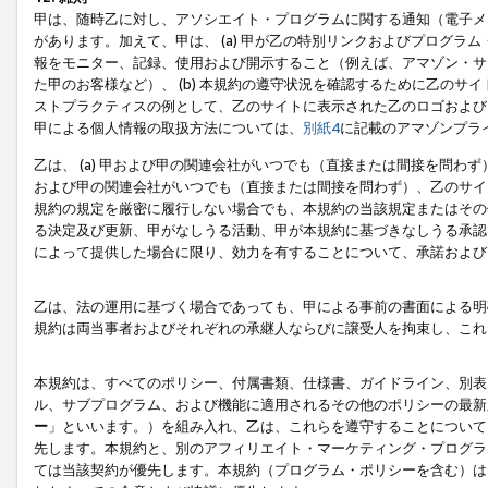
甲は、随時乙に対し、アソシエイト・プログラムに関する通知（電子メ
があります。加えて、甲は、 (a) 甲が乙の特別リンクおよびプログ
報をモニター、記録、使用および開示すること（例えば、アマゾン・サ
た甲のお客様など）、 (b) 本規約の遵守状況を確認するために乙のサイ
ストプラクティスの例として、乙のサイトに表示された乙のロゴおよび
甲による個人情報の取扱方法については、
別紙4
に記載のアマゾンプラ
乙は、 (a) 甲および甲の関連会社がいつでも（直接または間接を問わず
および甲の関連会社がいつでも（直接または間接を問わず）、乙のサイ
規約の規定を厳密に履行しない場合でも、本規約の当該規定またはその他
る決定及び更新、甲がなしうる活動、甲が本規約に基づきなしうる承認
によって提供した場合に限り、効力を有することについて、承諾および
乙は、法の運用に基づく場合であっても、甲による事前の書面による明
規約は両当事者およびそれぞれの承継人ならびに譲受人を拘束し、これ
本規約は、すべてのポリシー、付属書類、仕様書、ガイドライン、別表
ル、サブプログラム、および機能に適用されるその他のポリシーの最新
ー
」といいます。）を組み入れ、乙は、これらを遵守することについて
先します。本規約と、別のアフィリエイト・マーケティング・プログラ
ては当該契約が優先します。本規約（プログラム・ポリシーを含む）は