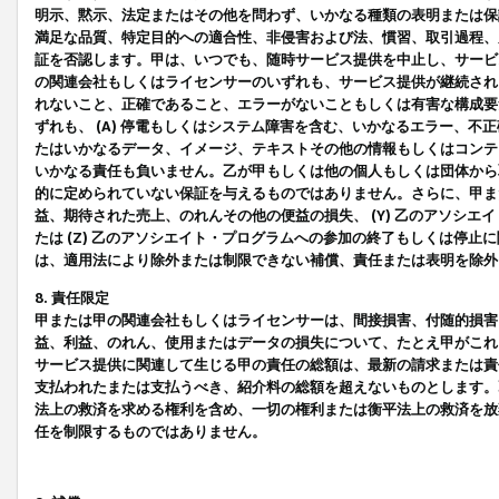
明示、黙示、法定またはその他を問わず、いかなる種類の表明または保
満足な品質、特定目的への適合性、非侵害および法、慣習、取引過程、
証を否認します。甲は、いつでも、随時サービス提供を中止し、サービ
の関連会社もしくはライセンサーのいずれも、サービス提供が継続され
れないこと、正確であること、エラーがないこともしくは有害な構成要
ずれも、 (A) 停電もしくはシステム障害を含む、いかなるエラー、不
たはいかなるデータ、イメージ、テキストその他の情報もしくはコンテ
いかなる責任も負いません。乙が甲もしくは他の個人もしくは団体から
的に定められていない保証を与えるものではありません。さらに、甲また
益、期待された売上、のれんその他の便益の損失、 (Y) 乙のアソシ
たは (Z) 乙のアソシエイト・プログラムへの参加の終了もしくは停
は、適用法により除外または制限できない補償、責任または表明を除外
8. 責任限定
甲または甲の関連会社もしくはライセンサーは、間接損害、付随的損害
益、利益、のれん、使用またはデータの損失について、たとえ甲がこれ
サービス提供に関連して生じる甲の責任の総額は、最新の請求または責
支払われたまたは支払うべき、紹介料の総額を超えないものとします。
法上の救済を求める権利を含め、一切の権利または衡平法上の救済を放
任を制限するものではありません。