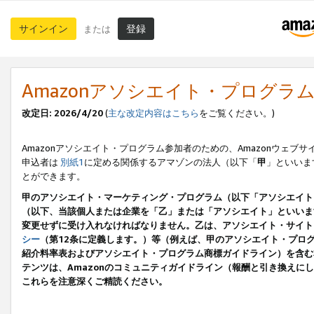
サインイン
登録
または
Amazonアソシエイト・プログラ
改定日: 2026/4/20
(
主な改定内容はこちら
をご覧ください。)
Amazonアソシエイト・プログラム参加者のための、Amazonウェブサ
申込者は
別紙1
に定める関係するアマゾンの法人（以下「
甲
」といいま
とができます。
甲のアソシエイト・マーケティング・プログラム（以下「アソシエイト
（以下、当該個人または企業を「乙」または「アソシエイト」といいま
変更せずに受け入れなければなりません。乙は、アソシエイト・サイト
シー
（第12条に定義します。）等（例えば、甲のアソシエイト・プロ
紹介料率表およびアソシエイト・プログラム商標ガイドライン）を含む本規
テンツは、Amazonのコミュニティガイドライン（報酬と引き換え
これらを注意深くご精読ください。