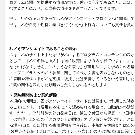
ログラムに関して提供する情報が常に正確かつ完全であること。乙は、
択することにより、乙自身の情報を更新することができます。
甲は、いかなる時であっても乙がアソシエイト・プログラムに関連して
甲は、乙が自身の期待に基づき行ういかなる行為についても責任を負い
5. 乙がアソシエイトであることの表示
乙は、乙のサイト上または甲が乙によるプログラム・コンテンツの表示ま
として、［乙の名称を挿入］は適格販売により収入を得ています。」ま
なければなりません。このような公表および適用法により求められる場
ト・プログラムへの乙の参加に関して公式な文書を表示しないものとし
の表明や誇張（甲が乙を支援、後援または支持しているという表明また
の間の関係を表明したり暗示したりしないものとします。
6. 契約期間および契約解除
本規約の期間は、乙がアソシエイト・サイトに登録または利用した時点
ることにより、（適用ある法により認められる場合は、自動的かつ訴訟
す。ただし、当該解除の効力発生日は、通知交付日から起算して7日後
トの管理」上の乙の「アカウントの閉鎖」オプションを選択することに
る場合には、乙に対する書面通知交付直後に、本規約を解除または乙のア
(b) 甲が本規約（プログラム・ポリシーを含む）のその他の違反に関し