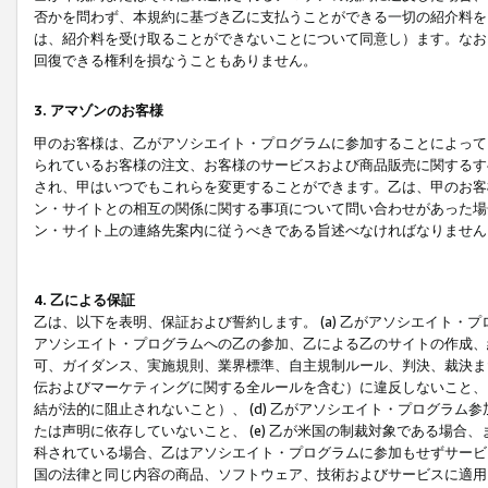
否かを問わず、本規約に基づき乙に支払うことができる一切の紹介料を
は、紹介料を受け取ることができないことについて同意し）ます。なお
回復できる権利を損なうこともありません。
3. アマゾンのお客様
甲のお客様は、乙がアソシエイト・プログラムに参加することによって
られているお客様の注文、お客様のサービスおよび商品販売に関するす
され、甲はいつでもこれらを変更することができます。乙は、甲のお客
ン・サイトとの相互の関係に関する事項について問い合わせがあった場
ン・サイト上の連絡先案内に従うべきである旨述べなければなりません
4. 乙による保証
乙は、以下を表明、保証および誓約します。 (a) 乙がアソシエイト・
アソシエイト・プログラムへの乙の参加、乙による乙のサイトの作成、
可、ガイダンス、実施規則、業界標準、自主規制ルール、判決、裁決ま
伝およびマーケティングに関する全ルールを含む）に違反しないこと、 
結が法的に阻止されないこと）、 (d) 乙がアソシエイト・プログラ
たは声明に依存していないこと、 (e) 乙が米国の制裁対象である場
科されている場合、乙はアソシエイト・プログラムに参加もせずサービス
国の法律と同じ内容の商品、ソフトウェア、技術およびサービスに適用さ