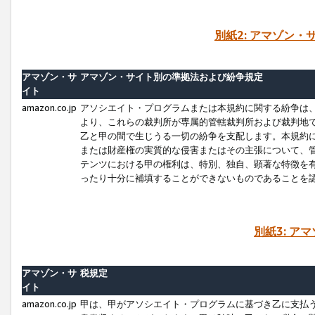
別紙2: アマゾン
アマゾン・サ
アマゾン・サイト別の準拠法および紛争規定
イト
amazon.co.jp
アソシエイト・プログラムまたは本規約に関する紛争は
より、これらの裁判所が専属的管轄裁判所および裁判地
乙と甲の間で生じうる一切の紛争を支配します。本規約
または財産権の実質的な侵害またはその主張について、
テンツにおける甲の権利は、特別、独自、顕著な特徴を
ったり十分に補填することができないものであることを
別紙3: ア
アマゾン・サ
税規定
イト
amazon.co.jp
甲は、甲がアソシエイト・プログラムに基づき乙に支払