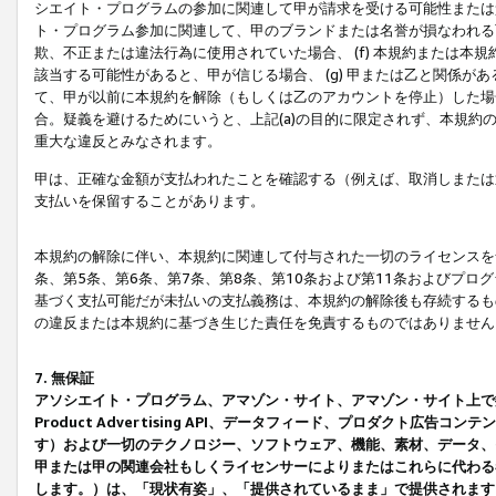
シエイト・プログラムの参加に関連して甲が請求を受ける可能性または責
ト・プログラム参加に関連して、甲のブランドまたは名誉が損なわれる可
欺、不正または違法行為に使用されていた場合、 (f) 本規約または
該当する可能性があると、甲が信じる場合、 (g) 甲または乙と関係
て、甲が以前に本規約を解除（もしくは乙のアカウントを停止）した場合
合。疑義を避けるためにいうと、上記(a)の目的に限定されず、本規約
重大な違反とみなされます。
甲は、正確な金額が支払われたことを確認する（例えば、取消しまたは
支払いを保留することがあります。
本規約の解除に伴い、本規約に関連して付与された一切のライセンスを
条、第5条、第6条、第7条、第8条、第10条および第11条およびプ
基づく支払可能だが未払いの支払義務は、本規約の解除後も存続するも
の違反または本規約に基づき生じた責任を免責するものではありません
7. 無保証
アソシエイト・プログラム、アマゾン・サイト、アマゾン・サイト上で
Product Advertising API、データフィード、プロダクト
す）および一切のテクノロジー、ソフトウェア、機能、素材、データ、
甲または甲の関連会社もしくライセンサーによりまたはこれらに代わる
します。）は、「現状有姿」、「提供されているまま」で提供されます