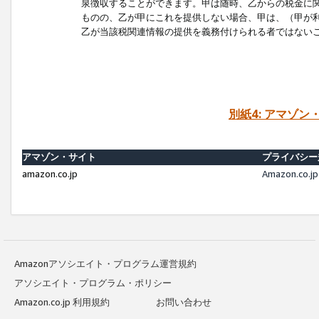
泉徴収することができます。甲は随時、乙からの税金に
ものの、乙が甲にこれを提供しない場合、甲は、（甲が
乙が当該税関連情報の提供を義務付けられる者ではない
別紙4: アマゾ
アマゾン・サイト
プライバシー
amazon.co.jp
Amazon.c
Amazonアソシエイト・プログラム運営規約
アソシエイト・プログラム・ポリシー
Amazon.co.jp 利用規約
お問い合わせ