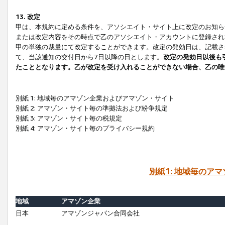
13. 改定
甲は、本規約に定める条件を、アソシエイト・サイト上に改定のお知ら
または改定内容をその時点で乙のアソシエイト・アカウントに登録され
甲の単独の裁量にて改定することができます。改定の発効日は、記載さ
て、当該通知の交付日から7日以降の日とします。
改定の発効日以後も
たこととなります。乙が改定を受け入れることができない場合、乙の唯
別紙 1: 地域毎のアマゾン企業およびアマゾン・サイト
別紙 2: アマゾン・サイト毎の準拠法および紛争規定
別紙 3: アマゾン・サイト毎の税規定
別紙 4: アマゾン・サイト毎のプライバシー規約
別紙1: 地域毎のア
地域
アマゾン企業
日本
アマゾンジャパン合同会社