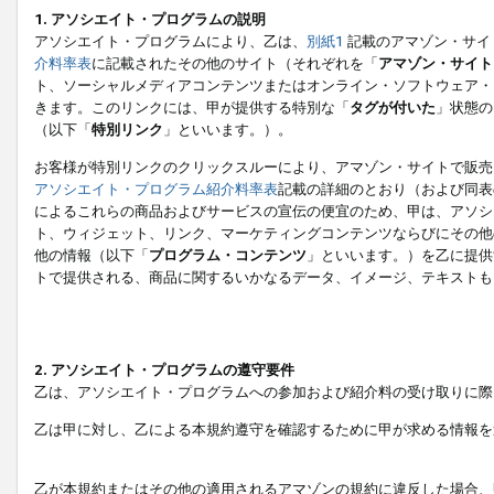
1. アソシエイト・プログラムの説明
アソシエイト・プログラムにより、乙は、
別紙1
記載のアマゾン・サイ
介料率表
に記載されたその他のサイト（それぞれを「
アマゾン・サイト
ト、ソーシャルメディアコンテンツまたはオンライン・ソフトウェア・
きます。このリンクには、甲が提供する特別な「
タグが付いた
」状態の
（以下「
特別リンク
」といいます。）。
お客様が特別リンクのクリックスルーにより、アマゾン・サイトで販売
アソシエイト・プログラム紹介料率表
記載の詳細のとおり（および同表
によるこれらの商品およびサービスの宣伝の便宜のため、甲は、アソシ
ト、ウィジェット、リンク、マーケティングコンテンツならびにその他
他の情報（以下「
プログラム・コンテンツ
」といいます。）を乙に提供
トで提供される、商品に関するいかなるデータ、イメージ、テキストも
2. アソシエイト・プログラムの遵守要件
乙は、アソシエイト・プログラムへの参加および紹介料の受け取りに際
乙は甲に対し、乙による本規約遵守を確認するために甲が求める情報を
乙が本規約またはその他の適用されるアマゾンの規約に違反した場合、