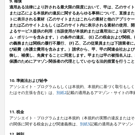
9. 補償
適用ある法律により許される最大限の限度において、甲は、乙のサイト
または乙による本規約の違反に関するあらゆる事柄について、直接または
トに表示される素材（乙のサイトまたはこれらの素材と他のアプリケーシ
または乙のサイト上もしくは乙のサイト内に表示される素材の使用、開発
よるサービス提供の利用（当該使用が本規約または適用法により認可され
ム・ポリシーを含みます。）の条件の違反、 (E) 乙の税金および関
の義務または関税の履行不履行、 (F) 乙、乙の従業員または下請業
び経費（弁護士費用を含みます。）請求から、甲、甲の関連会社および
御し、補償し、免責することに同意します。甲または甲の被指名人は、
保護のためにアマゾン関係者の代理としていかなる法的措置を行うこと
10. 準拠法および紛争
アソシエイト・プログラムもしくは本規約、本規約に基づく取引もしく
たはその主張を含む）は、
別紙2
記載の適用あるアマゾン・サイトの準
11. 税金
アソシエイト・プログラムまたは本規約（本規約の実際の違反またはそ
の関係に関する税金および関連義務は、
別紙3
記載の適用あるアマゾン
12. 雑則