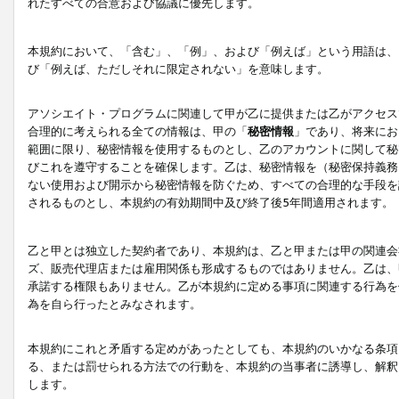
れたすべての合意および協議に優先します。
本規約において、「含む」、「例」、および「例えば」という用語は、
び「例えば、ただしそれに限定されない」を意味します。
アソシエイト・プログラムに関連して甲が乙に提供または乙がアクセス
合理的に考えられる全ての情報は、甲の「
秘密情報
」であり、将来にお
範囲に限り、秘密情報を使用するものとし、乙のアカウントに関して秘
びこれを遵守することを確保します。乙は、秘密情報を（秘密保持義務
ない使用および開示から秘密情報を防ぐため、すべての合理的な手段を
されるものとし、本規約の有効期間中及び終了後5年間適用されます。
乙と甲とは独立した契約者であり、本規約は、乙と甲または甲の関連会
ズ、販売代理店または雇用関係も形成するものではありません。乙は、
承諾する権限もありません。乙が本規約に定める事項に関連する行為を
為を自ら行ったとみなされます。
本規約にこれと矛盾する定めがあったとしても、本規約のいかなる条項
る、または罰せられる方法での行動を、本規約の当事者に誘導し、解釈
します。