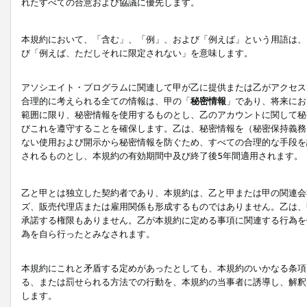
れたすべての合意および協議に優先します。
本規約において、「含む」、「例」、および「例えば」という用語は、
び「例えば、ただしそれに限定されない」を意味します。
アソシエイト・プログラムに関連して甲が乙に提供または乙がアクセス
合理的に考えられる全ての情報は、甲の「
秘密情報
」であり、将来にお
範囲に限り、秘密情報を使用するものとし、乙のアカウントに関して秘
びこれを遵守することを確保します。乙は、秘密情報を（秘密保持義務
ない使用および開示から秘密情報を防ぐため、すべての合理的な手段を
されるものとし、本規約の有効期間中及び終了後5年間適用されます。
乙と甲とは独立した契約者であり、本規約は、乙と甲または甲の関連会
ズ、販売代理店または雇用関係も形成するものではありません。乙は、
承諾する権限もありません。乙が本規約に定める事項に関連する行為を
為を自ら行ったとみなされます。
本規約にこれと矛盾する定めがあったとしても、本規約のいかなる条項
る、または罰せられる方法での行動を、本規約の当事者に誘導し、解釈
します。