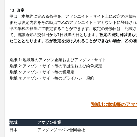
13. 改定
甲は、本規約に定める条件を、アソシエイト・サイト上に改定のお知ら
または改定内容をその時点で乙のアソシエイト・アカウントに登録され
甲の単独の裁量にて改定することができます。改定の発効日は、記載さ
て、当該通知の交付日から7日以降の日とします。
改定の発効日以後も
たこととなります。乙が改定を受け入れることができない場合、乙の唯
別紙 1: 地域毎のアマゾン企業およびアマゾン・サイト
別紙 2: アマゾン・サイト毎の準拠法および紛争規定
別紙 3: アマゾン・サイト毎の税規定
別紙 4: アマゾン・サイト毎のプライバシー規約
別紙1: 地域毎のア
地域
アマゾン企業
日本
アマゾンジャパン合同会社