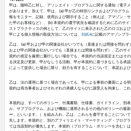
甲は、随時乙に対し、アソシエイト・プログラムに関する通知（電子メ
があります。加えて、甲は、 (a) 甲が乙の特別リンクおよびプログ
報をモニター、記録、使用および開示すること（例えば、アマゾン・サ
た甲のお客様など）、 (b) 本規約の遵守状況を確認するために乙のサイ
ストプラクティスの例として、乙のサイトに表示された乙のロゴおよび
甲による個人情報の取扱方法については、
別紙4
に記載のアマゾンプラ
乙は、 (a) 甲および甲の関連会社がいつでも（直接または間接を問わず
および甲の関連会社がいつでも（直接または間接を問わず）、乙のサイ
規約の規定を厳密に履行しない場合でも、本規約の当該規定またはその他
る決定及び更新、甲がなしうる活動、甲が本規約に基づきなしうる承認
によって提供した場合に限り、効力を有することについて、承諾および
乙は、法の運用に基づく場合であっても、甲による事前の書面による明
規約は両当事者およびそれぞれの承継人ならびに譲受人を拘束し、これ
本規約は、すべてのポリシー、付属書類、仕様書、ガイドライン、別表
ル、サブプログラム、および機能に適用されるその他のポリシーの最新
ー
」といいます。）を組み入れ、乙は、これらを遵守することについて
先します。本規約と、別のアフィリエイト・マーケティング・プログラ
ては当該契約が優先します。本規約（プログラム・ポリシーを含む）は