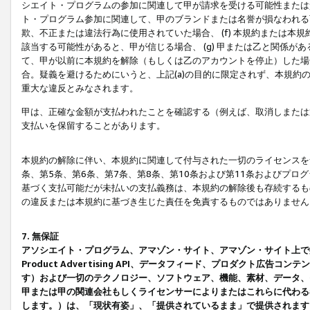
シエイト・プログラムの参加に関連して甲が請求を受ける可能性または責
ト・プログラム参加に関連して、甲のブランドまたは名誉が損なわれる可
欺、不正または違法行為に使用されていた場合、 (f) 本規約または
該当する可能性があると、甲が信じる場合、 (g) 甲または乙と関係
て、甲が以前に本規約を解除（もしくは乙のアカウントを停止）した場合
合。疑義を避けるためにいうと、上記(a)の目的に限定されず、本規約
重大な違反とみなされます。
甲は、正確な金額が支払われたことを確認する（例えば、取消しまたは
支払いを保留することがあります。
本規約の解除に伴い、本規約に関連して付与された一切のライセンスを
条、第5条、第6条、第7条、第8条、第10条および第11条およびプ
基づく支払可能だが未払いの支払義務は、本規約の解除後も存続するも
の違反または本規約に基づき生じた責任を免責するものではありません
7. 無保証
アソシエイト・プログラム、アマゾン・サイト、アマゾン・サイト上で
Product Advertising API、データフィード、プロダクト
す）および一切のテクノロジー、ソフトウェア、機能、素材、データ、
甲または甲の関連会社もしくライセンサーによりまたはこれらに代わる
します。）は、「現状有姿」、「提供されているまま」で提供されます