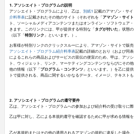
1. アソシエイト・プログラムの説明
アソシエイト・プログラムにより、乙は、
別紙1
記載のアマゾン・サイ
介料率表
に記載されたその他のサイト（それぞれを「
アマゾン・サイト
ト、ソーシャルメディアコンテンツまたはオンライン・ソフトウェア・
きます。このリンクには、甲が提供する特別な「
タグが付いた
」状態の
（以下「
特別リンク
」といいます。）。
お客様が特別リンクのクリックスルーにより、アマゾン・サイトで販売
アソシエイト・プログラム紹介料率表
記載の詳細のとおり（および同表
によるこれらの商品およびサービスの宣伝の便宜のため、甲は、アソシ
ト、ウィジェット、リンク、マーケティングコンテンツならびにその他
他の情報（以下「
プログラム・コンテンツ
」といいます。）を乙に提供
トで提供される、商品に関するいかなるデータ、イメージ、テキストも
2. アソシエイト・プログラムの遵守要件
乙は、アソシエイト・プログラムへの参加および紹介料の受け取りに際
乙は甲に対し、乙による本規約遵守を確認するために甲が求める情報を
乙が本規約またはその他の適用されるアマゾンの規約に違反した場合、