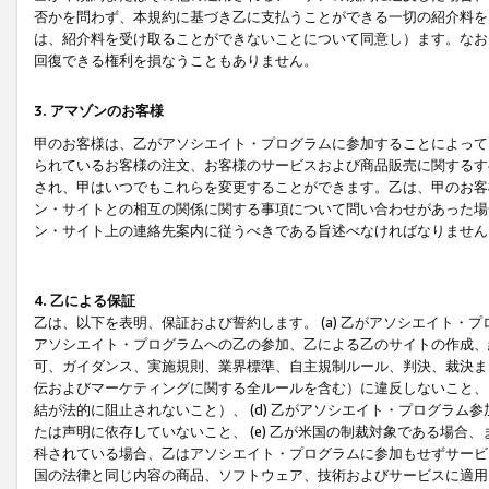
否かを問わず、本規約に基づき乙に支払うことができる一切の紹介料を
は、紹介料を受け取ることができないことについて同意し）ます。なお
回復できる権利を損なうこともありません。
3. アマゾンのお客様
甲のお客様は、乙がアソシエイト・プログラムに参加することによって
られているお客様の注文、お客様のサービスおよび商品販売に関するす
され、甲はいつでもこれらを変更することができます。乙は、甲のお客
ン・サイトとの相互の関係に関する事項について問い合わせがあった場
ン・サイト上の連絡先案内に従うべきである旨述べなければなりません
4. 乙による保証
乙は、以下を表明、保証および誓約します。 (a) 乙がアソシエイト・
アソシエイト・プログラムへの乙の参加、乙による乙のサイトの作成、
可、ガイダンス、実施規則、業界標準、自主規制ルール、判決、裁決ま
伝およびマーケティングに関する全ルールを含む）に違反しないこと、 
結が法的に阻止されないこと）、 (d) 乙がアソシエイト・プログラ
たは声明に依存していないこと、 (e) 乙が米国の制裁対象である場
科されている場合、乙はアソシエイト・プログラムに参加もせずサービス
国の法律と同じ内容の商品、ソフトウェア、技術およびサービスに適用さ