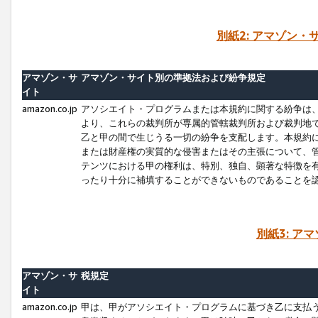
別紙2: アマゾン
アマゾン・サ
アマゾン・サイト別の準拠法および紛争規定
イト
amazon.co.jp
アソシエイト・プログラムまたは本規約に関する紛争は
より、これらの裁判所が専属的管轄裁判所および裁判地
乙と甲の間で生じうる一切の紛争を支配します。本規約
または財産権の実質的な侵害またはその主張について、
テンツにおける甲の権利は、特別、独自、顕著な特徴を
ったり十分に補填することができないものであることを
別紙3: ア
アマゾン・サ
税規定
イト
amazon.co.jp
甲は、甲がアソシエイト・プログラムに基づき乙に支払