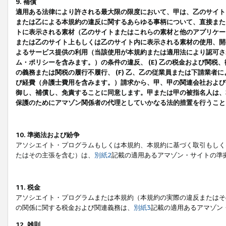
9. 補償
適用ある法律により許される最大限の限度において、甲は、乙のサイト
または乙による本規約の違反に関するあらゆる事柄について、直接または
トに表示される素材（乙のサイトまたはこれらの素材と他のアプリケーシ
または乙のサイト上もしくは乙のサイト内に表示される素材の使用、開発
よるサービス提供の利用（当該使用が本規約または適用法により認可され
ム・ポリシーを含みます。）の条件の違反、 (E) 乙の税金および関
の義務または関税の履行不履行、 (F) 乙、乙の従業員または下請業
び経費（弁護士費用を含みます。）請求から、甲、甲の関連会社および
御し、補償し、免責することに同意します。甲または甲の被指名人は、
保護のためにアマゾン関係者の代理としていかなる法的措置を行うこと
10. 準拠法および紛争
アソシエイト・プログラムもしくは本規約、本規約に基づく取引もしく
たはその主張を含む）は、
別紙2
記載の適用あるアマゾン・サイトの準
11. 税金
アソシエイト・プログラムまたは本規約（本規約の実際の違反またはそ
の関係に関する税金および関連義務は、
別紙3
記載の適用あるアマゾン
12. 雑則