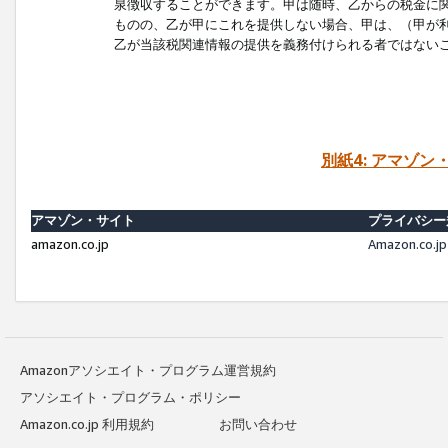
泉徴収することができます。甲は随時、乙からの税金に
ものの、乙が甲にこれを提供しない場合、甲は、（甲が
乙が当該税関連情報の提供を義務付けられる者ではない
別紙4: アマゾ
アマゾン・サイト
プライバシー
amazon.co.jp
Amazon.c
Amazonアソシエイト・プログラム運営規約
アソシエイト・プログラム・ポリシー
Amazon.co.jp 利用規約
お問い合わせ