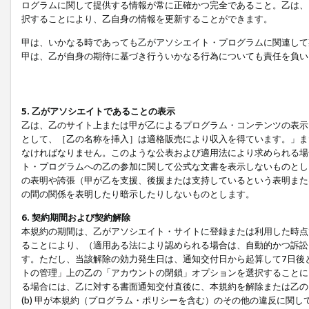
ログラムに関して提供する情報が常に正確かつ完全であること。乙は、
択することにより、乙自身の情報を更新することができます。
甲は、いかなる時であっても乙がアソシエイト・プログラムに関連して
甲は、乙が自身の期待に基づき行ういかなる行為についても責任を負い
5. 乙がアソシエイトであることの表示
乙は、乙のサイト上または甲が乙によるプログラム・コンテンツの表示ま
として、［乙の名称を挿入］は適格販売により収入を得ています。」ま
なければなりません。このような公表および適用法により求められる場
ト・プログラムへの乙の参加に関して公式な文書を表示しないものとし
の表明や誇張（甲が乙を支援、後援または支持しているという表明また
の間の関係を表明したり暗示したりしないものとします。
6. 契約期間および契約解除
本規約の期間は、乙がアソシエイト・サイトに登録または利用した時点
ることにより、（適用ある法により認められる場合は、自動的かつ訴訟
す。ただし、当該解除の効力発生日は、通知交付日から起算して7日後
トの管理」上の乙の「アカウントの閉鎖」オプションを選択することに
る場合には、乙に対する書面通知交付直後に、本規約を解除または乙のア
(b) 甲が本規約（プログラム・ポリシーを含む）のその他の違反に関し