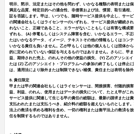
明示、黙示、法定またはその他を問わず、いかなる種類の表明または保
満足な品質、特定目的への適合性、非侵害および法、慣習、取引過程、
証を否認します。甲は、いつでも、随時サービス提供を中止し、サービ
の関連会社もしくはライセンサーのいずれも、サービス提供が継続され
れないこと、正確であること、エラーがないこともしくは有害な構成要
ずれも、 (A) 停電もしくはシステム障害を含む、いかなるエラー、不
たはいかなるデータ、イメージ、テキストその他の情報もしくはコンテ
いかなる責任も負いません。乙が甲もしくは他の個人もしくは団体から
的に定められていない保証を与えるものではありません。さらに、甲また
益、期待された売上、のれんその他の便益の損失、 (Y) 乙のアソシ
たは (Z) 乙のアソシエイト・プログラムへの参加の終了もしくは停
は、適用法により除外または制限できない補償、責任または表明を除外
8. 責任限定
甲または甲の関連会社もしくはライセンサーは、間接損害、付随的損害
益、利益、のれん、使用またはデータの損失について、たとえ甲がこれ
サービス提供に関連して生じる甲の責任の総額は、最新の請求または責
支払われたまたは支払うべき、紹介料の総額を超えないものとします。
法上の救済を求める権利を含め、一切の権利または衡平法上の救済を放
任を制限するものではありません。