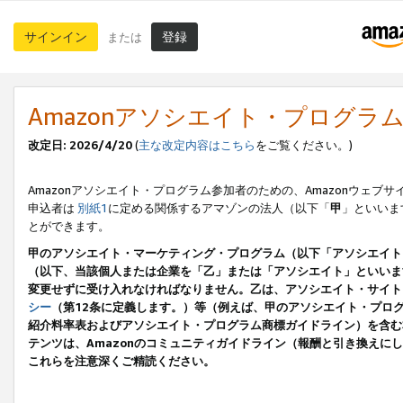
サインイン
登録
または
Amazonアソシエイト・プログラ
改定日: 2026/4/20
(
主な改定内容はこちら
をご覧ください。)
Amazonアソシエイト・プログラム参加者のための、Amazonウェブサ
申込者は
別紙1
に定める関係するアマゾンの法人（以下「
甲
」といいま
とができます。
甲のアソシエイト・マーケティング・プログラム（以下「アソシエイト
（以下、当該個人または企業を「乙」または「アソシエイト」といいま
変更せずに受け入れなければなりません。乙は、アソシエイト・サイト
シー
（第12条に定義します。）等（例えば、甲のアソシエイト・プロ
紹介料率表およびアソシエイト・プログラム商標ガイドライン）を含む本規
テンツは、Amazonのコミュニティガイドライン（報酬と引き換え
これらを注意深くご精読ください。