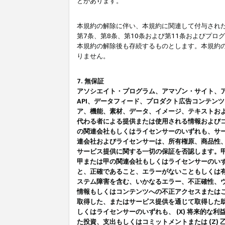
とがあります。
本規約の解除に伴い、本規約に関連して付与された
第7条、第8条、第10条および第11条およびプ
本規約の解除後も存続するものとします。本規約
りません。
7. 無保証
アソシエイト・プログラム、アマゾン・サイト、アマゾ
API、データフィード、プロダクト広告コンテン
ア、機能、素材、データ、イメージ、テキストお
代わる者による提供または使用される情報および
の関連会社もしくはライセンサーのいずれも、サ
連会社およびライセンサーは、所有権原、商品性
サービス提供に関する一切の保証を否認します。
甲または甲の関連会社もしくはライセンサーのい
と、正確であること、エラーがないこともしくは有
ステム障害を含む、いかなるエラー、不正確性、ウ
情報もしくはコンテンツへの不正アクセスまたは
取得した、またはサービス提供を通じて取得した
しくはライセンサーのいずれも、 (X) 将来的な
た投資、支出もしくはコミットメントまたは (Z