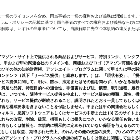
一切のライセンスを含め、両当事者の一切の権利および義務は消滅します。た
ログラム・ポリシーの記載に基づく両当事者のすべての権利および義務ならび
の解除は、いずれの当事者についても、当該解除に先立つ本規約の違反または
ン・サイト上で提供される商品およびサービス、特別リンク、リンクフォーマット、
ツ、甲および甲の関連会社のドメイン名、商標およびロゴ（アマゾン商標を含
よびその他の知的財産権、アソシエイト・プログラムに関して甲または甲の関
コンテンツ（以下「サービス提供」と総称します。）は、「現状有姿」、「提
ービス提供に関して、明示、黙示、法定またはその他を問わず、いかなる種類
、満足な品質、特定目的への適合性、非侵害および法、慣習、取引過程、履行
甲は、いつでも、随時サービス提供を中止し、サービス提供の種類、属性、機
ずれも、サービス提供が継続されること、説明されたとおり一貫してもしくは
害な構成要素を含まないことを保証しません。甲または甲の関連会社もしくはラ
ィルス、悪質ソフトウェアもしくはサービスの中断または (B) 乙のサイト
これらの改変、削除、破棄、損害もしくは損失につき、いかなる責任も負いま
助言もしくは情報も、本規約に明示的に定められていない保証を与えるもので
利益もしくは収益、期待された売上、のれんその他の便益の損失、 (Y) 乙の
) 乙のアソシエイト・プログラムへの参加の終了もしくは停止に関連して生じ