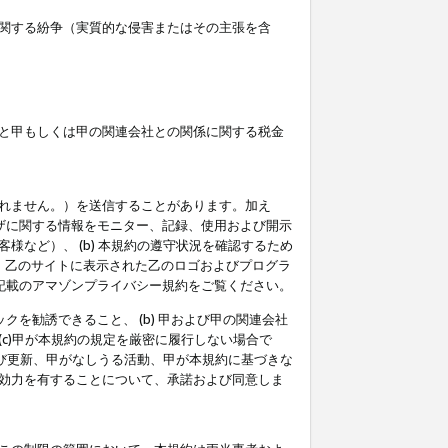
関する紛争（実質的な侵害またはその主張を含
と甲もしくは甲の関連会社との関係に関する税金
られません。）を送信することがあります。加え
ーザに関する情報をモニター、記録、使用および開示
など）、 (b) 本規約の遵守状況を確認するため
て、乙のサイトに表示された乙のロゴおよびプログラ
記載のアマゾンプライバシー規約をご覧ください。
クを勧誘できること、 (b) 甲および甲の関連会社
c)甲が本規約の規定を厳密に履行しない場合で
及び更新、甲がなしうる活動、甲が本規約に基づきな
効力を有することについて、承諾および同意しま