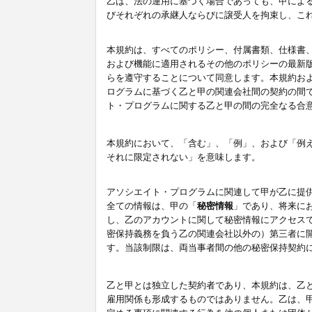
乙は、法の運用に基づく場合であっても、甲によ
びそれぞれの承継人ならびに譲受人を拘束し、こ
本規約は、すべてのポリシー、付属書類、仕様書
および機能に適用されるその他のポリシーの最新
らを遵守することについて同意します。本規約お
ログラムに基づく乙と甲の関連会社間の契約の間
ト・プログラムに関する乙と甲の間の完全なる合
本規約において、「含む」、「例」、および「例
それに限定されない」を意味します。
アソシエイト・プログラムに関連して甲が乙に提
全ての情報は、甲の「
秘密情報
」であり、将来に
し、乙のアカウントに関して秘密情報にアクセス
密保持義務を負う乙の関連会社以外の）第三者に
す。当該制限は、両当事者間の他の秘密保持契約
乙と甲とは独立した契約者であり、本規約は、乙
雇用関係も形成するものではありません。乙は、