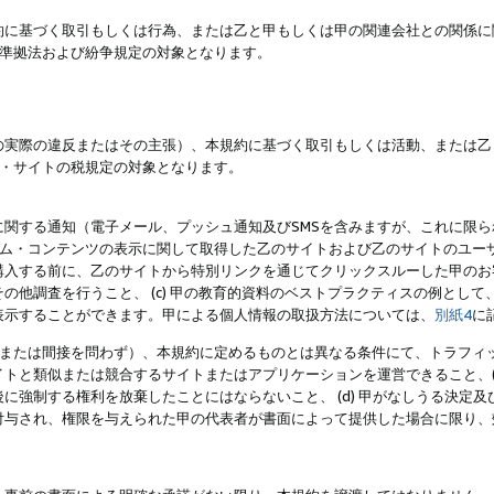
約に基づく取引もしくは行為、または乙と甲もしくは甲の関連会社との関係に
準拠法および紛争規定の対象となります。
の実際の違反またはその主張）、本規約に基づく取引もしくは活動、または乙
・サイトの税規定の対象となります。
に関する通知（電子メール、プッシュ通知及びSMSを含みますが、これに限
ログラム・コンテンツの表示に関して取得した乙のサイトおよび乙のサイトのユ
入する前に、乙のサイトから特別リンクを通じてクリックスルーした甲のお客様
の他調査を行うこと、 (c) 甲の教育的資料のベストプラクティスの例とし
表示することができます。甲による個人情報の取扱方法については、
別紙4
に
直接または間接を問わず）、本規約に定めるものとは異なる条件にて、トラフィッ
トと類似または競合するサイトまたはアプリケーションを運営できること、(
に強制する権利を放棄したことにはならないこと、 (d) 甲がなしうる決定
付与され、権限を与えられた甲の代表者が書面によって提供した場合に限り、