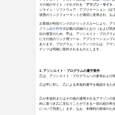
その他のサイト（それぞれを「
アマゾン・サイト
ンライン・ソフトウェア・アプリケーション（以
状態のリンクフォーマットが適切に使用され、お
お客様が特別リンクのクリックスルーにより、ア
グラム紹介料率表
記載の詳細のとおり（および同
伝の便宜のため、甲は、アソシエイト・プログラ
にその他のリンク用ツール、アプリケーションプロ
あります。プログラム・コンテンツからは、アマ
テンツは明確に除外されるものとします。
2. アソシエイト・プログラムの遵守要件
乙は、アソシエイト・プログラムへの参加および
乙は甲に対し、乙による本規約遵守を確認するた
乙が本規約またはその他の適用されるアマゾンの
約に基づき乙に支払うことができる一切の紹介料
について同意し）ます。なお、本権利の留保のた