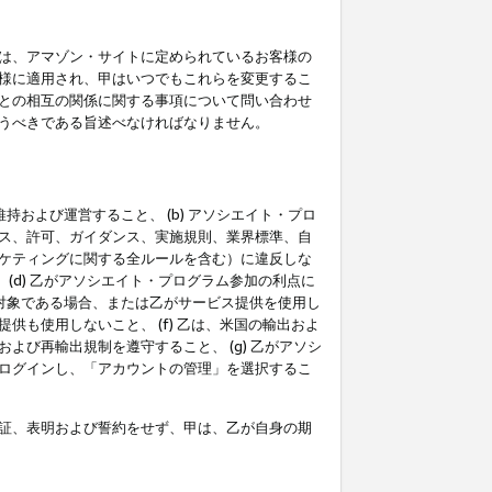
は、アマゾン・サイトに定められているお客様の
様に適用され、甲はいつでもこれらを変更するこ
との相互の関係に関する事項について問い合わせ
うべきである旨述べなければなりません。
持および運営すること、 (b) アソシエイト・プロ
ス、許可、ガイダンス、実施規則、業界標準、自
ケティングに関する全ルールを含む）に違反しな
(d) 乙がアソシエイト・プログラム参加の利点に
裁対象である場合、または乙がサービス提供を使用し
も使用しないこと、 (f) 乙は、米国の輸出およ
び再輸出規制を遵守すること、 (g) 乙がアソシ
ログインし、「アカウントの管理」を選択するこ
証、表明および誓約をせず、甲は、乙が自身の期