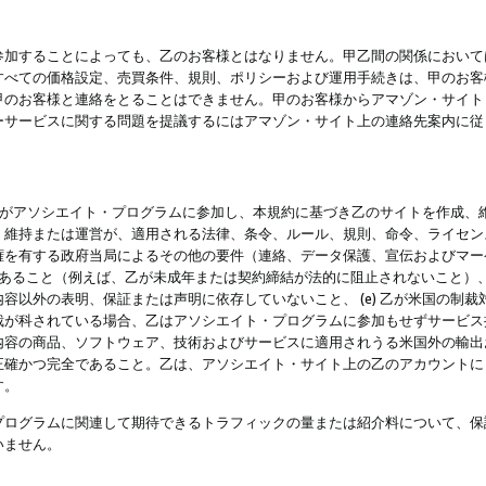
参加することによっても、乙のお客様とはなりません。甲乙間の関係において
すべての価格設定、売買条件、規則、ポリシーおよび運用手続きは、甲のお客
甲のお客様と連絡をとることはできません。甲のお客様からアマゾン・サイト
ーサービスに関する問題を提議するにはアマゾン・サイト上の連絡先案内に従
 乙がアソシエイト・プログラムに参加し、本規約に基づき乙のサイトを作成、維
、維持または運営が、適用される法律、条令、ルール、規則、命令、ライセン
権を有する政府当局によるその他の要件（連絡、データ保護、宣伝およびマー
力があること（例えば、乙が未成年または契約締結が法的に阻止されないこと）、 
容以外の表明、保証または声明に依存していないこと、 (e) 乙が米国の制
が科されている場合、乙はアソシエイト・プログラムに参加もせずサービス提供
容の商品、ソフトウェア、技術およびサービスに適用されうる米国外の輸出およ
正確かつ完全であること。乙は、アソシエイト・サイト上の乙のアカウントに
す。
プログラムに関連して期待できるトラフィックの量または紹介料について、保
いません。