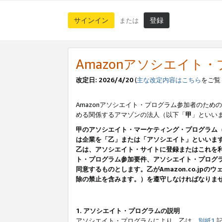
サインイン
登録
または
Amazonアソシエイト
改定日: 2026/4/20
(
主な改定内容はこちら
をご覧
Amazonアソシエイト・プログラム参加者のための
める関係するアマゾンの法人（以下「
甲
」といい
甲のアソシエイト・マーケティング・プログラム
は企業を「乙」または「アソシエイト」といいま
乙は、アソシエイト・サイトに登録またはこれを
ト・プログラム参加要件、アソシエイト・プログラ
同意するものとします。乙がAmazon.co.j
除の禁止を含みます。）を遵守しなければなりま
1. アソシエイト・プログラムの説明
アソシエイト・プログラムにより、乙は、
別紙1
記