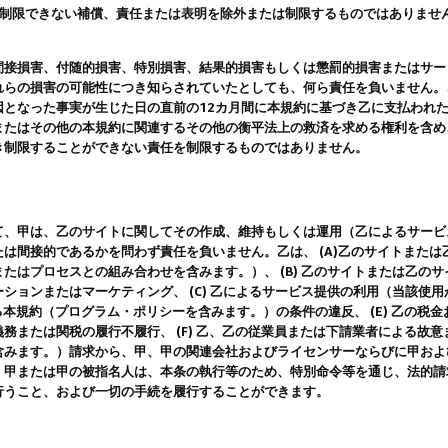
は制限できない補償、責任または表明を除外または制限するものではありませ
間接損害、付随的損害、特別損害、結果的損害もしくは懲罰的損害またはサー
れらの損害の可能性につき知らされていたとしても、何ら責任を負いません。
因となった事実が生じた日の直前の12カ月間に本規約に基づき乙に支払われ
またはその他の本規約に関連するその他の衡平法上の救済を求める権利を含め
き制限することができない責任を制限するものではありません。
て、甲は、乙のサイトに関してその作成、維持もしくは運用（乙によるサービ
は間接的であるかを問わず責任を負いません。乙は、 (A)乙のサイトまた
たはプロセスとの組み合わせを含みます。）、 (B) 乙のサイトまたは乙の
ションまたはマーケティング、 (C) 乙によるサービス提供の利用（当該使
よる本規約（プログラム・ポリシーを含みます。）の条件の違反、 (E) 乙の
務または関税の履行不履行、 (F) 乙、乙の従業員または下請業者による故
含みます。）請求から、甲、甲の関連会社およびライセンサーならびに甲およ
。甲または甲の被指名人は、本条の執行等のため、特別命令等を通じ、法的請
行うこと、および一切の手続を履行することができます。