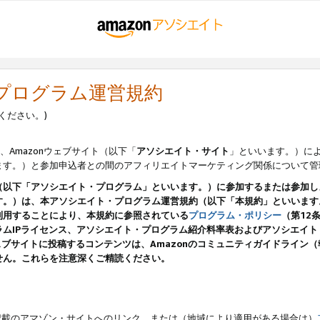
・プログラム運営規約
ください。)
、Amazonウェブサイト（以下「
アソシエイト・サイト
」といいます。）に
ます。）と参加申込者との間のアフィリエイトマーケティング関係について管
（以下「アソシエイト・プログラム」といいます。）に参加するまたは参加し
す。）は、本アソシエイト・プログラム運営規約（以下「本規約」といいます
利用することにより、本規約に参照されている
プログラム・ポリシー
（第12
ムIPライセンス、アソシエイト・プログラム紹介料率表およびアソシエイ
pのウェブサイトに投稿するコンテンツは、Amazonのコミュニティガイドライ
せん。これらを注意深くご精読ください。
載のアマゾン・サイトへのリンク、または（地域により適用がある場合は）