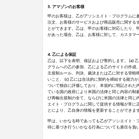
3. アマゾンのお客様
甲のお客様は、乙がアソシエイト・プログラムに
注文、お客様のサービスおよび商品販売に関する
とができます。乙は、甲のお客様に対応したり、
があった場合、乙は、お客様に対して、カスタマ
4. 乙による保証
乙は、以下を表明、保証および誓約します。 (a)
グラムへの乙の参加、乙による乙のサイトの作成
主規制ルール、判決、裁決または乙に対する管轄
いこと、 (c) 乙には合法的に契約を締結する能
ついて独自に評価しており、本規約に明記された内
ている国の政府により米国の法律と同じ内容の制裁
び再輸出規制の全て、ならびに米国の法律と同じ内
エイト・プログラムに関して提供する情報が常に
とにより、乙自身の情報を更新することができま
甲は、いかなる時であっても乙がアソシエイト・
待に基づき行ういかなる行為についても責任を負