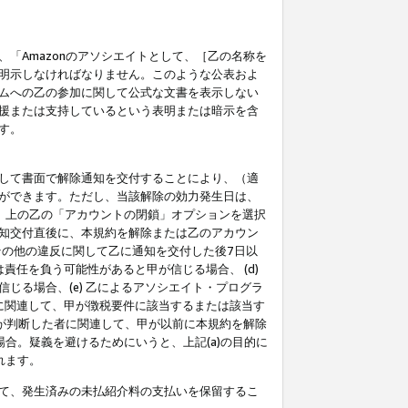
「Amazonのアソシエイトとして、［乙の名称を
明示しなければなりません。このような公表およ
ムへの乙の参加に関して公式な文書を表示しない
援または支持しているという表明または暗示を含
す。
して書面で解除通知を交付することにより、（適
ができます。ただし、当該解除の効力発生日は、
」上の乙の「アカウントの閉鎖」オプションを選択
知交付直後に、本規約を解除または乙のアカウン
のその他の違反に関して乙に通知を交付した後7日以
責任を負う可能性があると甲が信じる場合、 (d)
る場合、(e) 乙によるアソシエイト・プログラ
為に関連して、甲が徴税要件に該当するまたは該当す
甲が判断した者に関連して、甲が以前に本規約を解除
場合。疑義を避けるためにいうと、上記(a)の目的に
れます。
て、発生済みの未払紹介料の支払いを保留するこ