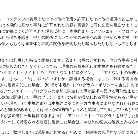
・コンテンツの表示またはその他の使用を許可したその他の場所のどこかに、
たは本規約に基づき事前に許可された内容と実質的に同じ文言を目立つように
前に文書により許可された場合以外に、本規約またはアソシエイト・プログラ
られた場合を除き、甲との関係について不実の表明や誇張（甲が乙を支援、後
る個人もしくは事業体との間の関係を表明したり暗示したりしないものとしま
録または利用した時点で開始します。乙または甲のいずれも、他方当事者に対
訟に持ち込むことなく）いつでも、理由の有無を問わず本規約を解除すること
アソシエイト・サイト上の乙のアカウントにログインし、「アカウントの管理
ます。さらに、甲は、以下のいずれかに該当する場合には、乙に対する書面通
の重大な違反を犯した場合、 (b) 甲が本規約（プログラム・ポリシーを含む）
によるアソシエイト・プログラムの参加に関連して甲が請求を受ける可能性または
参加に関連して、甲のブランドまたは名誉が損なわれる可能性があると甲が信じ
いた場合、 (f) 本規約または本規約に基づき一方当事者によりなされた行
または乙と関係があるもしくは何らかの理由により乙と協調して行動していると
) 甲が参加者に一般提供できるように、アソシエイト・プログラムを終了した
ポリシーにて特定される規定に違反した場合は、本規約の重大な違反とみなさ
例えば、取消しまたは返品を計算する）ために、解除後の合理的な期間におい