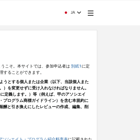
JA
ようこそ。本サイトでは、参加申込者は
別紙1
に定
理することができます。
ようとする個人または企業（以下、当該個人また
。）を変更せずに受け入れなければなりません。
条に定義します。）等（例えば、甲のアソシエイ
ト・プログラム商標ガイドライン）を含む本規約に
ン（報酬と引き換えにしたレビューの作成、編集、削
アソシエイト・プログラム紹介料率表
に記載された