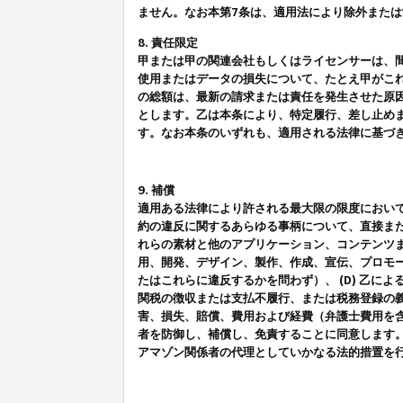
ません。なお本第7条は、適用法により除外また
8. 責任限定
甲または甲の関連会社もしくはライセンサーは、
使用またはデータの損失について、たとえ甲がこ
の総額は、最新の請求または責任を発生させた原
とします。乙は本条により、特定履行、差し止め
す。なお本条のいずれも、適用される法律に基づ
9. 補償
適用ある法律により許される最大限の限度におい
約の違反に関するあらゆる事柄について、直接また
れらの素材と他のアプリケーション、コンテンツま
用、開発、デザイン、製作、作成、宣伝、プロモー
たはこれらに違反するかを問わず）、 (D) 乙に
関税の徴収または支払不履行、または税務登録の義
害、損失、賠償、費用および経費（弁護士費用を
者を防御し、補償し、免責することに同意します
アマゾン関係者の代理としていかなる法的措置を