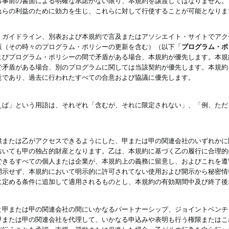
る事前の書面による明確な承諾がない限り、本規約を譲渡してはなりません。
れらの利益のために効力を生じ、これらに対して行使することが可能となりま
、ガイドライン、別表および本規約で言及またはアソシエイト・サイトでアク
版（その時々のプログラム・ポリシーの更新を含む）（以下「
プログラム・ポ
よびプログラム・ポリシーの間で矛盾がある場合、本規約が優先します。本規
で矛盾がある場合、別のプログラムに関しては当該契約が優先します。本規約
意であり、過去に行われたすべての合意および協議に優先します。
えば」という用語は、それぞれ「含むが、それに限定されない」、「例、ただ
供または乙がアクセスできるようにした、甲または甲の関連会社のいずれかに
おいても甲の独占的財産となります。乙は、本規約に基づく乙の履行に合理的
できるすべての個人または企業が、本規約上の義務に留意し、およびこれを遵
開示せず、本規約において明示的に許可されてない使用および開示から秘密情
に定める条件に追加して適用されるものとし、本規約の有効期間中及び終了後
と甲または甲の関連会社の間にいかなるパートナーシップ、ジョイントベンチ
甲または甲の関連会社を代理して、いかなる申込みや表明も行う権限またはこ