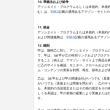
10. 準拠法および紛争
アソシエイト・プログラムもしくは本規約、本規
む）は、
別紙2
記載の適用あるアマゾン・サイトの
11. 税金
アソシエイト・プログラムまたは本規約（本規約
および関連義務は、
別紙3
記載の適用あるアマゾン
12. 雑則
甲は、随時乙に対し、アソシエイト・プログラム
て、甲は、 (a) 甲が乙の特別リンクおよびプ
すること（例えば、アマゾン・サイト上で商品を購
に乙のサイトを確認、モニター、クロールおよびそ
ム・コンテンツの実装を利用、再生、頒布および
乙は、 (a) 甲および甲の関連会社がいつでも（
がいつでも（直接または間接を問わず）、乙のサイ
も、本規約の当該規定またはその他の規定をその後
しうる承認は、甲の単独の裁量により実施または
す。