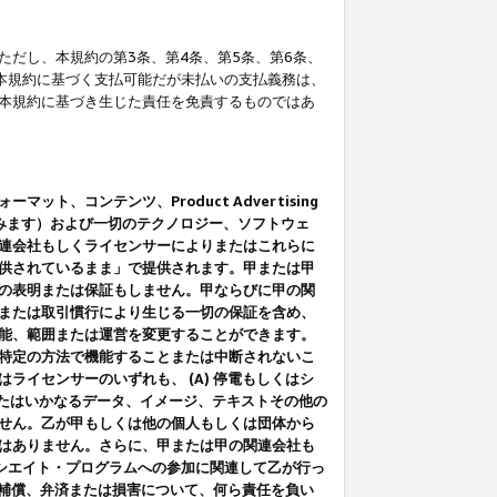
だし、本規約の第3条、第4条、第5条、第6条、
に本規約に基づく支払可能だが未払いの支払義務は、
本規約に基づき生じた責任を免責するものではあ
コンテンツ、Product Advertising
みます）および一切のテクノロジー、ソフトウェ
連会社もしくライセンサーによりまたはこれらに
供されているまま」で提供されます。甲または甲
の表明または保証もしません。甲ならびに甲の関
または取引慣行により生じる一切の保証を含め、
能、範囲または運営を変更することができます。
特定の方法で機能することまたは中断されないこ
イセンサーのいずれも、 (A) 停電もしくはシ
またはいかなるデータ、イメージ、テキストその他の
せん。乙が甲もしくは他の個人もしくは団体から
はありません。さらに、甲または甲の関連会社も
アソシエイト・プログラムへの参加に関連して乙が行っ
る補償、弁済または損害について、何ら責任を負い