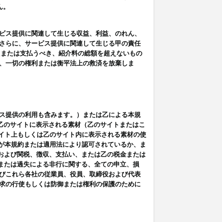
ん。
ビス提供に関連して生じる収益、利益、のれん、
さらに、サービス提供に関連して生じる甲の責任
たまたは支払うべき、紹介料の総額を超えないもの
、一切の権利または衡平法上の救済を放棄しま
ス提供の利用も含みます。）または乙による本規
は乙のサイトに表示される素材（乙のサイトまたはこ
サイト上もしくは乙のサイト内に表示される素材の使
用が本規約または適用法により認可されているか、ま
税金および関税、徴収、支払い、または乙の税金または
意または過失による非行に関する、全ての申立、損
びこれら各社の従業員、役員、取締役および代表
求の行使もしくは防御または権利の保護のために