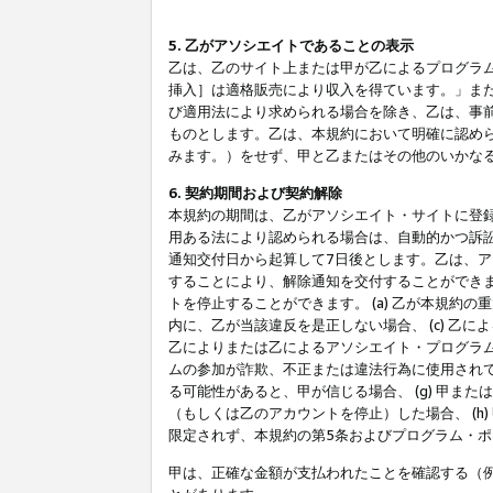
5. 乙がアソシエイトであることの表示
乙は、乙のサイト上または甲が乙によるプログラム
挿入］は適格販売により収入を得ています。」ま
び適用法により求められる場合を除き、乙は、事
ものとします。乙は、本規約において明確に認め
みます。）をせず、甲と乙またはその他のいかな
6. 契約期間および契約解除
本規約の期間は、乙がアソシエイト・サイトに登
用ある法により認められる場合は、自動的かつ訴
通知交付日から起算して7日後とします。乙は、
することにより、解除通知を交付することができ
トを停止することができます。 (a) 乙が本規約
内に、乙が当該違反を是正しない場合、 (c) 乙
乙によりまたは乙によるアソシエイト・プログラム
ムの参加が詐欺、不正または違法行為に使用されて
る可能性があると、甲が信じる場合、 (g) 甲
（もしくは乙のアカウントを停止）した場合、 (h
限定されず、本規約の第5条およびプログラム・
甲は、正確な金額が支払われたことを確認する（