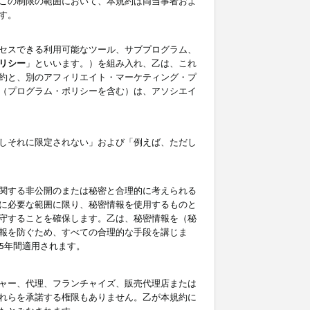
この制限の範囲において、本規約は両当事者およ
す。
セスできる利用可能なツール、サブプログラム、
リシー
」といいます。）を組み入れ、乙は、これ
約と、別のアフィリエイト・マーケティング・プ
（プログラム・ポリシーを含む）は、アソシエイ
しそれに限定されない」および「例えば、ただし
関する非公開のまたは秘密と合理的に考えられる
に必要な範囲に限り、秘密情報を使用するものと
守することを確保します。乙は、秘密情報を（秘
報を防ぐため、すべての合理的な手段を講じま
5年間適用されます。
ャー、代理、フランチャイズ、販売代理店または
れらを承諾する権限もありません。乙が本規約に