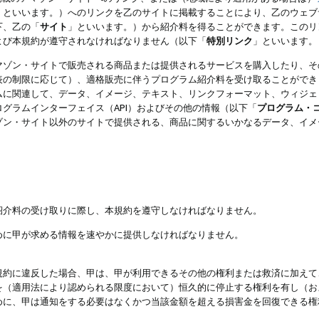
」といいます。）へのリンクを乙のサイトに掲載することにより、乙のウェブ
下、乙の「
サイト
」といいます。）から紹介料を得ることができます。このリ
よび本規約が遵守されなければなりません（以下「
特別リンク
」といいます。
マゾン・サイトで販売される商品または提供されるサービスを購入したり、そ
表の制限に応じて）、適格販売に伴うプログラム紹介料を受け取ることができ
ムに関連して、データ、イメージ、テキスト、リンクフォーマット、ウィジェ
グラムインターフェイス（API）およびその他の情報（以下「
プログラム・
ゾン・サイト以外のサイトで提供される、商品に関するいかなるデータ、イメ
紹介料の受け取りに際し、本規約を遵守しなければなりません。
めに甲が求める情報を速やかに提供しなければなりません。
規約に違反した場合、甲は、甲が利用できるその他の権利または救済に加えて
を（適用法により認められる限度において）恒久的に停止する権利を有し（お
めに、甲は通知をする必要はなくかつ当該金額を超える損害金を回復できる権