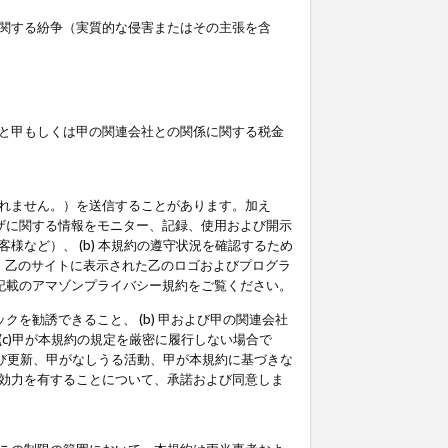
関する紛争（実質的な侵害またはその主張を含
と甲もしくは甲の関連会社との関係に関する税金
られません。）を送信することがあります。加え
ーザに関する情報をモニター、記録、使用および開示
など）、 (b) 本規約の遵守状況を確認するため
て、乙のサイトに表示された乙のロゴおよびプログラ
記載のアマゾンプライバシー規約をご覧ください。
クを勧誘できること、 (b) 甲および甲の関連会社
c)甲が本規約の規定を厳密に履行しない場合で
及び更新、甲がなしうる活動、甲が本規約に基づきな
効力を有することについて、承諾および同意しま