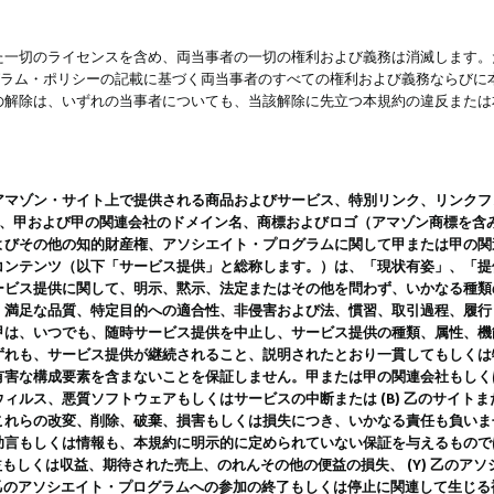
一切のライセンスを含め、両当事者の一切の権利および義務は消滅します。た
ログラム・ポリシーの記載に基づく両当事者のすべての権利および義務ならび
の解除は、いずれの当事者についても、当該解除に先立つ本規約の違反または
ン・サイト上で提供される商品およびサービス、特別リンク、リンクフォーマット、
ツ、甲および甲の関連会社のドメイン名、商標およびロゴ（アマゾン商標を含
よびその他の知的財産権、アソシエイト・プログラムに関して甲または甲の関
コンテンツ（以下「サービス提供」と総称します。）は、「現状有姿」、「提
ービス提供に関して、明示、黙示、法定またはその他を問わず、いかなる種類
、満足な品質、特定目的への適合性、非侵害および法、慣習、取引過程、履行
甲は、いつでも、随時サービス提供を中止し、サービス提供の種類、属性、機
ずれも、サービス提供が継続されること、説明されたとおり一貫してもしくは
害な構成要素を含まないことを保証しません。甲または甲の関連会社もしくはラ
ィルス、悪質ソフトウェアもしくはサービスの中断または (B) 乙のサイト
これらの改変、削除、破棄、損害もしくは損失につき、いかなる責任も負いま
助言もしくは情報も、本規約に明示的に定められていない保証を与えるもので
利益もしくは収益、期待された売上、のれんその他の便益の損失、 (Y) 乙の
) 乙のアソシエイト・プログラムへの参加の終了もしくは停止に関連して生じ