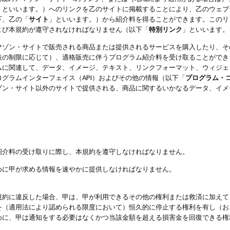
」といいます。）へのリンクを乙のサイトに掲載することにより、乙のウェブ
下、乙の「
サイト
」といいます。）から紹介料を得ることができます。このリ
よび本規約が遵守されなければなりません（以下「
特別リンク
」といいます。
マゾン・サイトで販売される商品または提供されるサービスを購入したり、そ
表の制限に応じて）、適格販売に伴うプログラム紹介料を受け取ることができ
ムに関連して、データ、イメージ、テキスト、リンクフォーマット、ウィジェ
グラムインターフェイス（API）およびその他の情報（以下「
プログラム・
ゾン・サイト以外のサイトで提供される、商品に関するいかなるデータ、イメ
紹介料の受け取りに際し、本規約を遵守しなければなりません。
めに甲が求める情報を速やかに提供しなければなりません。
規約に違反した場合、甲は、甲が利用できるその他の権利または救済に加えて
を（適用法により認められる限度において）恒久的に停止する権利を有し（お
めに、甲は通知をする必要はなくかつ当該金額を超える損害金を回復できる権