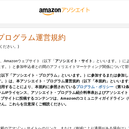
・プログラム運営規約
ください。)
、Amazonウェブサイト（以下「
アソシエイト・サイト
」といいます。）に
ます。）と参加申込者との間のアフィリエイトマーケティング関係について管
（以下「アソシエイト・プログラム」といいます。）に参加するまたは参加し
す。）は、本アソシエイト・プログラム運営規約（以下「本規約」といいます
利用することにより、本規約に参照されている
プログラム・ポリシー
（第12
ムIPライセンス、アソシエイト・プログラム紹介料率表およびアソシエイ
pのウェブサイトに投稿するコンテンツは、Amazonのコミュニティガイドライ
せん。これらを注意深くご精読ください。
載のアマゾン・サイトへのリンク、または（地域により適用がある場合は）