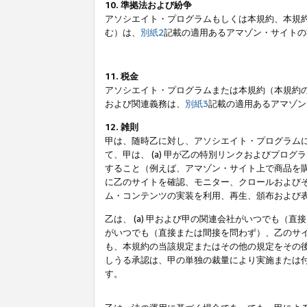
10. 準拠法および紛争
アソシエイト・プログラムもしくは本規約、本規
む）は、
別紙2
記載の適用あるアマゾン・サイトの
11. 税金
アソシエイト・プログラムまたは本規約（本規約
および関連義務は、
別紙3
記載の適用あるアマゾン
12. 雑則
甲は、随時乙に対し、アソシエイト・プログラム
て、甲は、 (a) 甲が乙の特別リンクおよびプ
すること（例えば、アマゾン・サイト上で商品を購
に乙のサイトを確認、モニター、クロールおよびそ
ム・コンテンツの実装を利用、再生、頒布および
乙は、 (a) 甲および甲の関連会社がいつでも（
がいつでも（直接または間接を問わず）、乙のサイ
も、本規約の当該規定またはその他の規定をその後
しうる承認は、甲の単独の裁量により実施または
す。