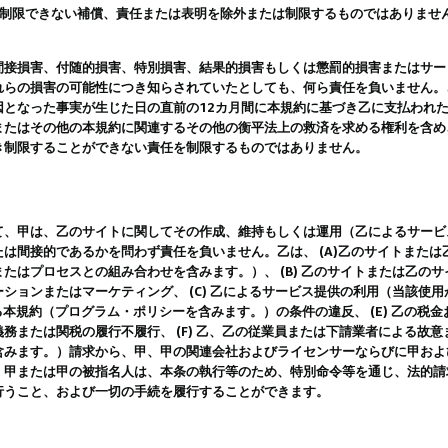
は制限できない補償、責任または表明を除外または制限するものではありませ
間接損害、付随的損害、特別損害、結果的損害もしくは懲罰的損害またはサー
れらの損害の可能性につき知らされていたとしても、何ら責任を負いません。
因となった事実が生じた日の直前の12カ月間に本規約に基づき乙に支払われ
またはその他の本規約に関連するその他の衡平法上の救済を求める権利を含め
き制限することができない責任を制限するものではありません。
て、甲は、乙のサイトに関してその作成、維持もしくは運用（乙によるサービ
は間接的であるかを問わず責任を負いません。乙は、 (A)乙のサイトまた
たはプロセスとの組み合わせを含みます。）、 (B) 乙のサイトまたは乙の
ションまたはマーケティング、 (C) 乙によるサービス提供の利用（当該使
よる本規約（プログラム・ポリシーを含みます。）の条件の違反、 (E) 乙の
務または関税の履行不履行、 (F) 乙、乙の従業員または下請業者による故
含みます。）請求から、甲、甲の関連会社およびライセンサーならびに甲およ
。甲または甲の被指名人は、本条の執行等のため、特別命令等を通じ、法的請
行うこと、および一切の手続を履行することができます。