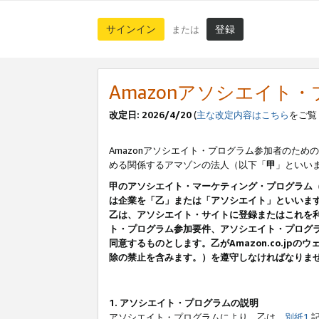
サインイン
登録
または
Amazonアソシエイト
改定日: 2026/4/20
(
主な改定内容はこちら
をご覧
Amazonアソシエイト・プログラム参加者のための
める関係するアマゾンの法人（以下「
甲
」といい
甲のアソシエイト・マーケティング・プログラム
は企業を「乙」または「アソシエイト」といいま
乙は、アソシエイト・サイトに登録またはこれを
ト・プログラム参加要件、アソシエイト・プログラ
同意するものとします。乙がAmazon.co.j
除の禁止を含みます。）を遵守しなければなりま
1. アソシエイト・プログラムの説明
アソシエイト・プログラムにより、乙は、
別紙1
記