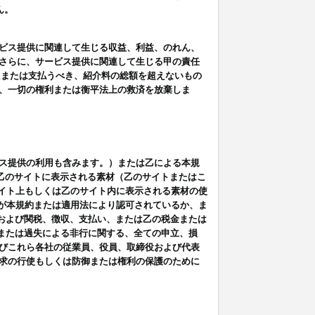
ん。
ビス提供に関連して生じる収益、利益、のれん、
さらに、サービス提供に関連して生じる甲の責任
たまたは支払うべき、紹介料の総額を超えないもの
、一切の権利または衡平法上の救済を放棄しま
ス提供の利用も含みます。）または乙による本規
は乙のサイトに表示される素材（乙のサイトまたはこ
サイト上もしくは乙のサイト内に表示される素材の使
用が本規約または適用法により認可されているか、ま
税金および関税、徴収、支払い、または乙の税金または
意または過失による非行に関する、全ての申立、損
びこれら各社の従業員、役員、取締役および代表
求の行使もしくは防御または権利の保護のために