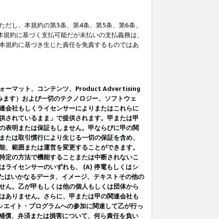
だし、本規約の第3条、第4条、第5条、第6条、
に本規約に基づく支払可能だが未払いの支払義務は、
本規約に基づき生じた責任を免責するものではあ
コンテンツ、Product Advertising
みます）および一切のテクノロジー、ソフトウェ
連会社もしくライセンサーによりまたはこれらに
供されているまま」で提供されます。甲または甲
の表明または保証もしません。甲ならびに甲の関
または取引慣行により生じる一切の保証を含め、
能、範囲または運営を変更することができます。
特定の方法で機能することまたは中断されないこ
イセンサーのいずれも、 (A) 停電もしくはシ
またはいかなるデータ、イメージ、テキストその他の
せん。乙が甲もしくは他の個人もしくは団体から
はありません。さらに、甲または甲の関連会社も
アソシエイト・プログラムへの参加に関連して乙が行っ
る補償、弁済または損害について、何ら責任を負い