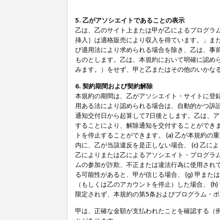
5. 乙がアソシエイトであることの表示
乙は、乙のサイト上または甲が乙によるプログラム
挿入］は適格販売により収入を得ています。」ま
び適用法により求められる場合を除き、乙は、事
ものとします。乙は、本規約において明確に認め
みます。）をせず、甲と乙またはその他のいかな
6. 契約期間および契約解除
本規約の期間は、乙がアソシエイト・サイトに登
用ある法により認められる場合は、自動的かつ訴
通知交付日から起算して7日後とします。乙は、
することにより、解除通知を交付することができ
トを停止することができます。 (a) 乙が本規約
内に、乙が当該違反を是正しない場合、 (c) 乙
乙によりまたは乙によるアソシエイト・プログラム
ムの参加が詐欺、不正または違法行為に使用されて
る可能性があると、甲が信じる場合、 (g) 甲
（もしくは乙のアカウントを停止）した場合、 (h
限定されず、本規約の第5条およびプログラム・
甲は、正確な金額が支払われたことを確認する（