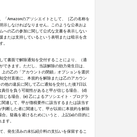
「Amazonのアソシエイトとして、［乙の名称を
明示しなければなりません。このような公表およ
ムへの乙の参加に関して公式な文書を表示しない
援または支持しているという表明または暗示を含
す。
して書面で解除通知を交付することにより、（適
ができます。ただし、当該解除の効力発生日は、
」上の乙の「アカウントの閉鎖」オプションを選択
知交付直後に、本規約を解除または乙のアカウン
のその他の違反に関して乙に通知を交付した後7日以
責任を負う可能性があると甲が信じる場合、 (d)
る場合、(e) 乙によるアソシエイト・プログラ
為に関連して、甲が徴税要件に該当するまたは該当す
甲が判断した者に関連して、甲が以前に本規約を解除
場合。疑義を避けるためにいうと、上記(a)の目的に
れます。
て、発生済みの未払紹介料の支払いを保留するこ