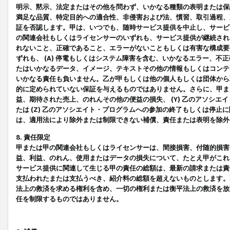
明示、黙示、法定またはその他を問わず、いかなる種類の表明または保
満足な品質、特定目的への適合性、非侵害および法、慣習、取引過程、
証を否認します。甲は、いつでも、随時サービス提供を中止し、サービ
の関連会社もしくはライセンサーのいずれも、サービス提供が継続され
れないこと、正確であること、エラーがないこともしくは有害な構成要
ずれも、 (A) 停電もしくはシステム障害を含む、いかなるエラー、不
たはいかなるデータ、イメージ、テキストその他の情報もしくはコンテ
いかなる責任も負いません。乙が甲もしくは他の個人もしくは団体から
的に定められていない保証を与えるものではありません。さらに、甲また
益、期待された売上、のれんその他の便益の損失、 (Y) 乙のアソシ
たは (Z) 乙のアソシエイト・プログラムへの参加の終了もしくは停
は、適用法により除外または制限できない補償、責任または表明を除外
8. 責任限定
甲または甲の関連会社もしくはライセンサーは、間接損害、付随的損害
益、利益、のれん、使用またはデータの損失について、たとえ甲がこれ
サービス提供に関連して生じる甲の責任の総額は、最新の請求または責
支払われたまたは支払うべき、紹介料の総額を超えないものとします。
法上の救済を求める権利を含め、一切の権利または衡平法上の救済を放
任を制限するものではありません。