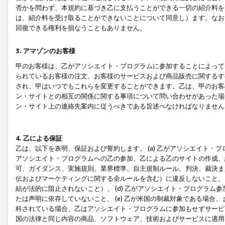
否かを問わず、本規約に基づき乙に支払うことができる一切の紹介料を
は、紹介料を受け取ることができないことについて同意し）ます。なお
回復できる権利を損なうこともありません。
3. アマゾンのお客様
甲のお客様は、乙がアソシエイト・プログラムに参加することによって
られているお客様の注文、お客様のサービスおよび商品販売に関するす
され、甲はいつでもこれらを変更することができます。乙は、甲のお客
ン・サイトとの相互の関係に関する事項について問い合わせがあった場
ン・サイト上の連絡先案内に従うべきである旨述べなければなりません
4. 乙による保証
乙は、以下を表明、保証および誓約します。 (a) 乙がアソシエイト・
アソシエイト・プログラムへの乙の参加、乙による乙のサイトの作成、
可、ガイダンス、実施規則、業界標準、自主規制ルール、判決、裁決ま
伝およびマーケティングに関する全ルールを含む）に違反しないこと、 
結が法的に阻止されないこと）、 (d) 乙がアソシエイト・プログラ
たは声明に依存していないこと、 (e) 乙が米国の制裁対象である場
科されている場合、乙はアソシエイト・プログラムに参加もせずサービス
国の法律と同じ内容の商品、ソフトウェア、技術およびサービスに適用さ