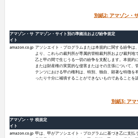
別紙2: アマゾン
アマゾン・サ
アマゾン・サイト別の準拠法および紛争規定
イト
amazon.co.jp
アソシエイト・プログラムまたは本規約に関する紛争は
より、これらの裁判所が専属的管轄裁判所および裁判地
乙と甲の間で生じうる一切の紛争を支配します。本規約
または財産権の実質的な侵害またはその主張について、
テンツにおける甲の権利は、特別、独自、顕著な特徴を
ったり十分に補填することができないものであることを
別紙3: ア
アマゾン・サ
税規定
イト
amazon.co.jp
甲は、甲がアソシエイト・プログラムに基づき乙に支払