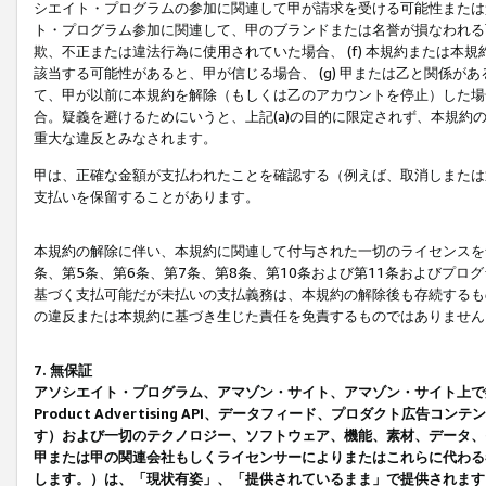
シエイト・プログラムの参加に関連して甲が請求を受ける可能性または責
ト・プログラム参加に関連して、甲のブランドまたは名誉が損なわれる可
欺、不正または違法行為に使用されていた場合、 (f) 本規約または
該当する可能性があると、甲が信じる場合、 (g) 甲または乙と関係
て、甲が以前に本規約を解除（もしくは乙のアカウントを停止）した場合
合。疑義を避けるためにいうと、上記(a)の目的に限定されず、本規約
重大な違反とみなされます。
甲は、正確な金額が支払われたことを確認する（例えば、取消しまたは
支払いを保留することがあります。
本規約の解除に伴い、本規約に関連して付与された一切のライセンスを
条、第5条、第6条、第7条、第8条、第10条および第11条およびプ
基づく支払可能だが未払いの支払義務は、本規約の解除後も存続するも
の違反または本規約に基づき生じた責任を免責するものではありません
7. 無保証
アソシエイト・プログラム、アマゾン・サイト、アマゾン・サイト上で
Product Advertising API、データフィード、プロダクト
す）および一切のテクノロジー、ソフトウェア、機能、素材、データ、
甲または甲の関連会社もしくライセンサーによりまたはこれらに代わる
します。）は、「現状有姿」、「提供されているまま」で提供されます