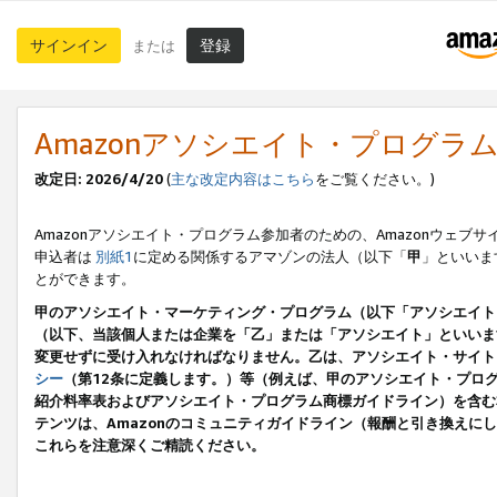
サインイン
登録
または
Amazonアソシエイト・プログラ
改定日: 2026/4/20
(
主な改定内容はこちら
をご覧ください。)
Amazonアソシエイト・プログラム参加者のための、Amazonウェブサ
申込者は
別紙1
に定める関係するアマゾンの法人（以下「
甲
」といいま
とができます。
甲のアソシエイト・マーケティング・プログラム（以下「アソシエイト
（以下、当該個人または企業を「乙」または「アソシエイト」といいま
変更せずに受け入れなければなりません。乙は、アソシエイト・サイト
シー
（第12条に定義します。）等（例えば、甲のアソシエイト・プロ
紹介料率表およびアソシエイト・プログラム商標ガイドライン）を含む本規
テンツは、Amazonのコミュニティガイドライン（報酬と引き換え
これらを注意深くご精読ください。