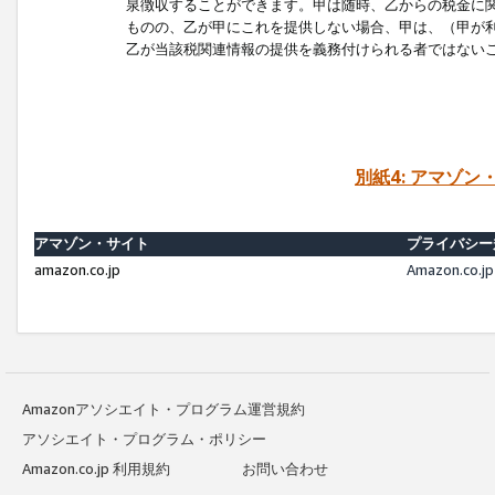
泉徴収することができます。甲は随時、乙からの税金に
ものの、乙が甲にこれを提供しない場合、甲は、（甲が
乙が当該税関連情報の提供を義務付けられる者ではない
別紙4: アマゾ
アマゾン・サイト
プライバシー
amazon.co.jp
Amazon.c
Amazonアソシエイト・プログラム運営規約
アソシエイト・プログラム・ポリシー
Amazon.co.jp 利用規約
お問い合わせ