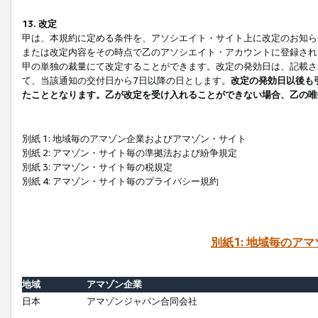
13. 改定
甲は、本規約に定める条件を、アソシエイト・サイト上に改定のお知ら
または改定内容をその時点で乙のアソシエイト・アカウントに登録され
甲の単独の裁量にて改定することができます。改定の発効日は、記載さ
て、当該通知の交付日から7日以降の日とします。
改定の発効日以後も
たこととなります。乙が改定を受け入れることができない場合、乙の唯
別紙 1: 地域毎のアマゾン企業およびアマゾン・サイト
別紙 2: アマゾン・サイト毎の準拠法および紛争規定
別紙 3: アマゾン・サイト毎の税規定
別紙 4: アマゾン・サイト毎のプライバシー規約
別紙1: 地域毎のア
地域
アマゾン企業
日本
アマゾンジャパン合同会社