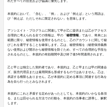
れたすべての合意および協議に優先します。
本規約において、「含む」、「例」、および「例えば」という用語は、
び「例えば、ただしそれに限定されない」を意味します。
アソシエイト・プログラムに関連して甲が乙に提供または乙がアクセス
合理的に考えられる全ての情報は、甲の「
秘密情報
」であり、将来にお
範囲に限り、秘密情報を使用するものとし、乙のアカウントに関して秘
びこれを遵守することを確保します。乙は、秘密情報を（秘密保持義務
ない使用および開示から秘密情報を防ぐため、すべての合理的な手段を
されるものとし、本規約の有効期間中及び終了後5年間適用されます。
乙と甲とは独立した契約者であり、本規約は、乙と甲または甲の関連会
ズ、販売代理店または雇用関係も形成するものではありません。乙は、
承諾する権限もありません。乙が本規約に定める事項に関連する行為を
為を自ら行ったとみなされます。
本規約にこれと矛盾する定めがあったとしても、本規約のいかなる条項
る、または罰せられる方法での行動を、本規約の当事者に誘導し、解釈
します。