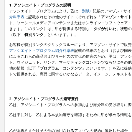
1. アソシエイト・プログラムの説明
アソシエイト・プログラムにより、乙は、
別紙1
記載のアマゾン・サイ
介料率表
に記載されたその他のサイト（それぞれを「
アマゾン・サイト
ト、ソーシャルメディアコンテンツまたはオンライン・ソフトウェア・
きます。このリンクには、甲が提供する特別な「
タグが付いた
」状態の
（以下「
特別リンク
」といいます。）。
お客様が特別リンクのクリックスルーにより、アマゾン・サイトで販売
アソシエイト・プログラム紹介料率表
記載の詳細のとおり（および同表
によるこれらの商品およびサービスの宣伝の便宜のため、甲は、アソシ
ト、ウィジェット、リンク、マーケティングコンテンツならびにその他
他の情報（以下「
プログラム・コンテンツ
」といいます。）を乙に提供
トで提供される、商品に関するいかなるデータ、イメージ、テキストも
2. アソシエイト・プログラムの遵守要件
乙は、アソシエイト・プログラムへの参加および紹介料の受け取りに際
乙は甲に対し、乙による本規約遵守を確認するために甲が求める情報を
乙が本規約またはその他の適用されるアマゾンの規約に違反した場合、