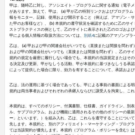
甲は、随時乙に対し、アソシエイト・プログラムに関する通知（電子メ
があります。加えて、甲は、 (a) 甲が乙の特別リンクおよびプログ
報をモニター、記録、使用および開示すること（例えば、アマゾン・サ
た甲のお客様など）、 (b) 本規約の遵守状況を確認するために乙のサイ
ストプラクティスの例として、乙のサイトに表示された乙のロゴおよび
甲による個人情報の取扱方法については、
別紙4
に記載のアマゾンプラ
乙は、 (a) 甲および甲の関連会社がいつでも（直接または間接を問わず
および甲の関連会社がいつでも（直接または間接を問わず）、乙のサイ
規約の規定を厳密に履行しない場合でも、本規約の当該規定またはその他
る決定及び更新、甲がなしうる活動、甲が本規約に基づきなしうる承認
によって提供した場合に限り、効力を有することについて、承諾および
乙は、法の運用に基づく場合であっても、甲による事前の書面による明
規約は両当事者およびそれぞれの承継人ならびに譲受人を拘束し、これ
本規約は、すべてのポリシー、付属書類、仕様書、ガイドライン、別表
ル、サブプログラム、および機能に適用されるその他のポリシーの最新
ー
」といいます。）を組み入れ、乙は、これらを遵守することについて
先します。本規約と、別のアフィリエイト・マーケティング・プログラ
ては当該契約が優先します。本規約（プログラム・ポリシーを含む）は