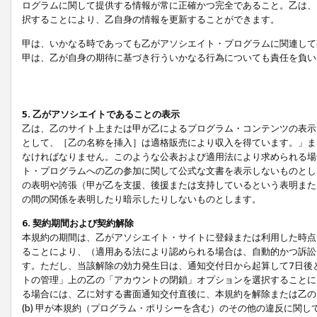
ログラムに関して提供する情報が常に正確かつ完全であること。乙は、
択することにより、乙自身の情報を更新することができます。
甲は、いかなる時であっても乙がアソシエイト・プログラムに関連して
甲は、乙が自身の期待に基づき行ういかなる行為についても責任を負い
5. 乙がアソシエイトであることの表示
乙は、乙のサイト上または甲が乙によるプログラム・コンテンツの表示ま
として、［乙の名称を挿入］は適格販売により収入を得ています。」ま
なければなりません。このような公表および適用法により求められる場
ト・プログラムへの乙の参加に関して公式な文書を表示しないものとし
の表明や誇張（甲が乙を支援、後援または支持しているという表明また
の間の関係を表明したり暗示したりしないものとします。
6. 契約期間および契約解除
本規約の期間は、乙がアソシエイト・サイトに登録または利用した時点
ることにより、（適用ある法により認められる場合は、自動的かつ訴訟
す。ただし、当該解除の効力発生日は、通知交付日から起算して7日後
トの管理」上の乙の「アカウントの閉鎖」オプションを選択することに
る場合には、乙に対する書面通知交付直後に、本規約を解除または乙のア
(b) 甲が本規約（プログラム・ポリシーを含む）のその他の違反に関し