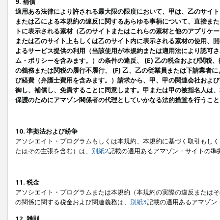
9. 補償
適用ある法律により許される最大限の限度において、甲は、乙のサイト
または乙による本規約の違反に関するあらゆる事柄について、直接または
トに表示される素材（乙のサイトまたはこれらの素材と他のアプリケーシ
または乙のサイト上もしくは乙のサイト内に表示される素材の使用、開発
よるサービス提供の利用（当該使用が本規約または適用法により認可され
ム・ポリシーを含みます。）の条件の違反、 (E) 乙の税金および関
の義務または関税の履行不履行、 (F) 乙、乙の従業員または下請業
び経費（弁護士費用を含みます。）請求から、甲、甲の関連会社および
御し、補償し、免責することに同意します。甲または甲の被指名人は、
保護のためにアマゾン関係者の代理としていかなる法的措置を行うこと
10. 準拠法および紛争
アソシエイト・プログラムもしくは本規約、本規約に基づく取引もしく
たはその主張を含む）は、
別紙2
記載の適用あるアマゾン・サイトの準
11. 税金
アソシエイト・プログラムまたは本規約（本規約の実際の違反またはそ
の関係に関する税金および関連義務は、
別紙3
記載の適用あるアマゾン
12. 雑則