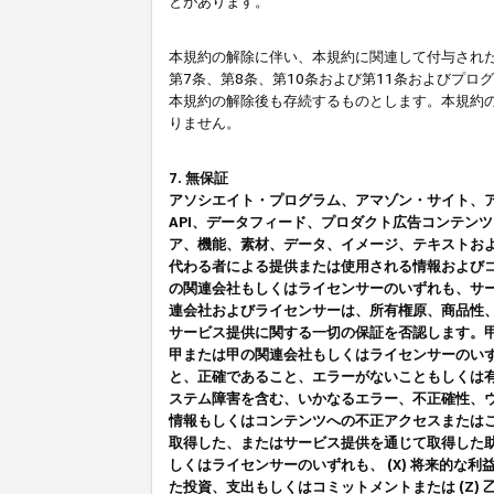
とがあります。
本規約の解除に伴い、本規約に関連して付与された
第7条、第8条、第10条および第11条およびプ
本規約の解除後も存続するものとします。本規約
りません。
7. 無保証
アソシエイト・プログラム、アマゾン・サイト、アマゾ
API、データフィード、プロダクト広告コンテン
ア、機能、素材、データ、イメージ、テキストお
代わる者による提供または使用される情報および
の関連会社もしくはライセンサーのいずれも、サ
連会社およびライセンサーは、所有権原、商品性
サービス提供に関する一切の保証を否認します。
甲または甲の関連会社もしくはライセンサーのい
と、正確であること、エラーがないこともしくは有
ステム障害を含む、いかなるエラー、不正確性、ウ
情報もしくはコンテンツへの不正アクセスまたは
取得した、またはサービス提供を通じて取得した
しくはライセンサーのいずれも、 (X) 将来的な
た投資、支出もしくはコミットメントまたは (Z