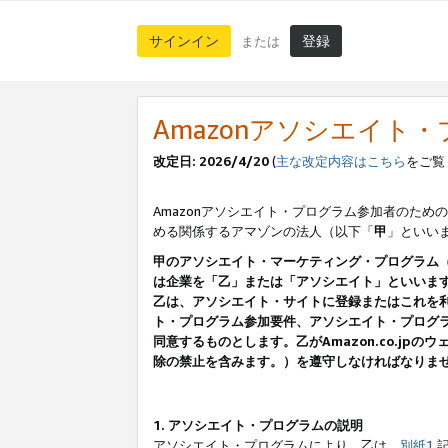
サインイン
登録
または
Amazonアソシエイト
改定日: 2026/4/20
(
主な改定内容はこちら
をご覧
Amazonアソシエイト・プログラム参加者のための
める関係するアマゾンの法人（以下「
甲
」といい
甲のアソシエイト・マーケティング・プログラム
は企業を「乙」または「アソシエイト」といいま
乙は、アソシエイト・サイトに登録またはこれを
ト・プログラム参加要件、アソシエイト・プログラ
同意するものとします。乙がAmazon.co.j
除の禁止を含みます。）を遵守しなければなりま
1. アソシエイト・プログラムの説明
アソシエイト・プログラムにより、乙は、
別紙1
記