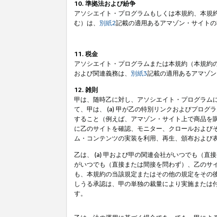
10. 準拠法および紛争
アソシエイト・プログラムもしくは本規約、本規
む）は、
別紙2
記載の適用あるアマゾン・サイトの
11. 税金
アソシエイト・プログラムまたは本規約（本規約
および関連義務は、
別紙3
記載の適用あるアマゾン
12. 雑則
甲は、随時乙に対し、アソシエイト・プログラム
て、甲は、 (a) 甲が乙の特別リンクおよびプ
すること（例えば、アマゾン・サイト上で商品を購
に乙のサイトを確認、モニター、クロールおよびそ
ム・コンテンツの実装を利用、再生、頒布および
乙は、 (a) 甲および甲の関連会社がいつでも（
がいつでも（直接または間接を問わず）、乙のサイ
も、本規約の当該規定またはその他の規定をその後
しうる承認は、甲の単独の裁量により実施または
す。