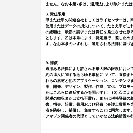
ません。なお本第7条は、適用法により除外また
8. 責任限定
甲または甲の関連会社もしくはライセンサーは、
使用またはデータの損失について、たとえ甲がこ
の総額は、最新の請求または責任を発生させた原
とします。乙は本条により、特定履行、差し止め
す。なお本条のいずれも、適用される法律に基づ
9. 補償
適用ある法律により許される最大限の限度におい
約の違反に関するあらゆる事柄について、直接また
れらの素材と他のアプリケーション、コンテンツま
用、開発、デザイン、製作、作成、宣伝、プロモー
たはこれらに違反するかを問わず）、 (D) 乙に
関税の徴収または支払不履行、または税務登録の義
害、損失、賠償、費用および経費（弁護士費用を
者を防御し、補償し、免責することに同意します
アマゾン関係者の代理としていかなる法的措置を