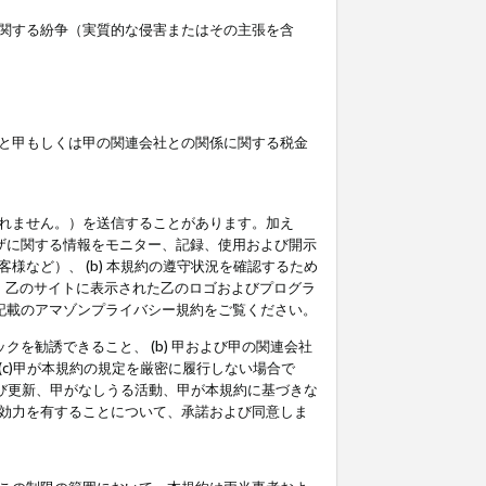
関する紛争（実質的な侵害またはその主張を含
と甲もしくは甲の関連会社との関係に関する税金
られません。）を送信することがあります。加え
ーザに関する情報をモニター、記録、使用および開示
など）、 (b) 本規約の遵守状況を確認するため
て、乙のサイトに表示された乙のロゴおよびプログラ
記載のアマゾンプライバシー規約をご覧ください。
クを勧誘できること、 (b) 甲および甲の関連会社
c)甲が本規約の規定を厳密に履行しない場合で
及び更新、甲がなしうる活動、甲が本規約に基づきな
効力を有することについて、承諾および同意しま