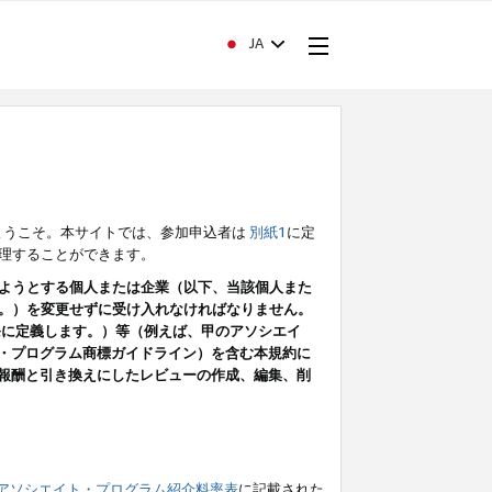
JA
ようこそ。本サイトでは、参加申込者は
別紙1
に定
理することができます。
ようとする個人または企業（以下、当該個人また
。）を変更せずに受け入れなければなりません。
条に定義します。）等（例えば、甲のアソシエイ
ト・プログラム商標ガイドライン）を含む本規約に
ン（報酬と引き換えにしたレビューの作成、編集、削
アソシエイト・プログラム紹介料率表
に記載された