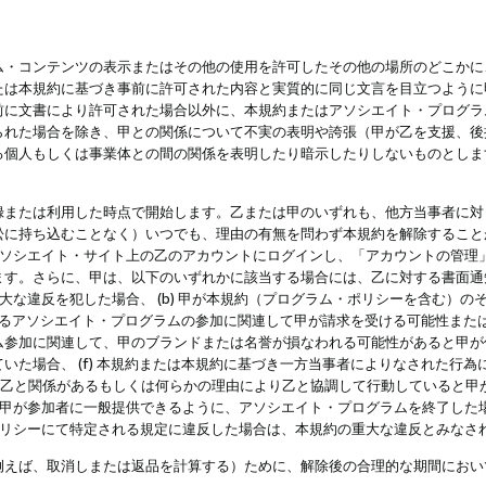
・コンテンツの表示またはその他の使用を許可したその他の場所のどこかに、
たは本規約に基づき事前に許可された内容と実質的に同じ文言を目立つように
前に文書により許可された場合以外に、本規約またはアソシエイト・プログラ
られた場合を除き、甲との関係について不実の表明や誇張（甲が乙を支援、後
る個人もしくは事業体との間の関係を表明したり暗示したりしないものとしま
録または利用した時点で開始します。乙または甲のいずれも、他方当事者に対
訟に持ち込むことなく）いつでも、理由の有無を問わず本規約を解除すること
アソシエイト・サイト上の乙のアカウントにログインし、「アカウントの管理
ます。さらに、甲は、以下のいずれかに該当する場合には、乙に対する書面通
の重大な違反を犯した場合、 (b) 甲が本規約（プログラム・ポリシーを含む）
によるアソシエイト・プログラムの参加に関連して甲が請求を受ける可能性または
参加に関連して、甲のブランドまたは名誉が損なわれる可能性があると甲が信じ
いた場合、 (f) 本規約または本規約に基づき一方当事者によりなされた行
または乙と関係があるもしくは何らかの理由により乙と協調して行動していると
) 甲が参加者に一般提供できるように、アソシエイト・プログラムを終了した
ポリシーにて特定される規定に違反した場合は、本規約の重大な違反とみなさ
例えば、取消しまたは返品を計算する）ために、解除後の合理的な期間におい