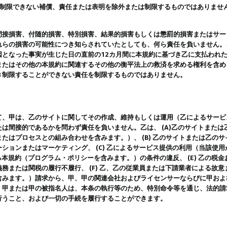
は制限できない補償、責任または表明を除外または制限するものではありませ
間接損害、付随的損害、特別損害、結果的損害もしくは懲罰的損害またはサー
れらの損害の可能性につき知らされていたとしても、何ら責任を負いません。
因となった事実が生じた日の直前の12カ月間に本規約に基づき乙に支払われ
またはその他の本規約に関連するその他の衡平法上の救済を求める権利を含め
き制限することができない責任を制限するものではありません。
て、甲は、乙のサイトに関してその作成、維持もしくは運用（乙によるサービ
は間接的であるかを問わず責任を負いません。乙は、 (A)乙のサイトまた
たはプロセスとの組み合わせを含みます。）、 (B) 乙のサイトまたは乙の
ションまたはマーケティング、 (C) 乙によるサービス提供の利用（当該使
よる本規約（プログラム・ポリシーを含みます。）の条件の違反、 (E) 乙の
務または関税の履行不履行、 (F) 乙、乙の従業員または下請業者による故
含みます。）請求から、甲、甲の関連会社およびライセンサーならびに甲およ
。甲または甲の被指名人は、本条の執行等のため、特別命令等を通じ、法的請
行うこと、および一切の手続を履行することができます。