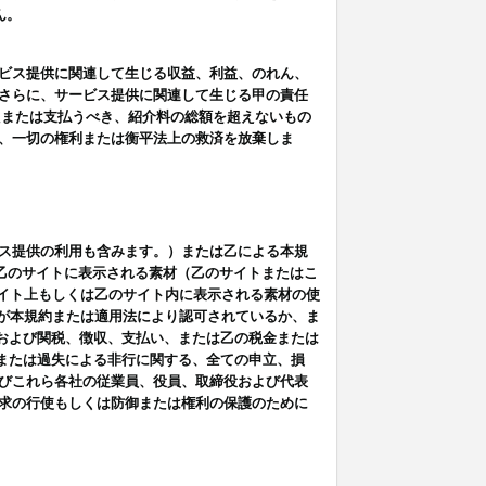
ん。
ビス提供に関連して生じる収益、利益、のれん、
さらに、サービス提供に関連して生じる甲の責任
たまたは支払うべき、紹介料の総額を超えないもの
、一切の権利または衡平法上の救済を放棄しま
ス提供の利用も含みます。）または乙による本規
は乙のサイトに表示される素材（乙のサイトまたはこ
サイト上もしくは乙のサイト内に表示される素材の使
用が本規約または適用法により認可されているか、ま
税金および関税、徴収、支払い、または乙の税金または
意または過失による非行に関する、全ての申立、損
びこれら各社の従業員、役員、取締役および代表
求の行使もしくは防御または権利の保護のために