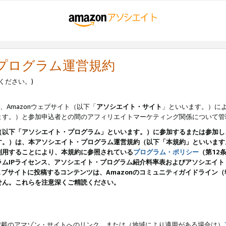
・プログラム運営規約
ください。)
、Amazonウェブサイト（以下「
アソシエイト・サイト
」といいます。）に
ます。）と参加申込者との間のアフィリエイトマーケティング関係について管
（以下「アソシエイト・プログラム」といいます。）に参加するまたは参加し
す。）は、本アソシエイト・プログラム運営規約（以下「本規約」といいます
利用することにより、本規約に参照されている
プログラム・ポリシー
（第12
ムIPライセンス、アソシエイト・プログラム紹介料率表およびアソシエイ
pのウェブサイトに投稿するコンテンツは、Amazonのコミュニティガイドライ
せん。これらを注意深くご精読ください。
載のアマゾン・サイトへのリンク、または（地域により適用がある場合は）