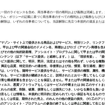
一切のライセンスを含め、両当事者の一切の権利および義務は消滅します。た
ログラム・ポリシーの記載に基づく両当事者のすべての権利および義務ならび
の解除は、いずれの当事者についても、当該解除に先立つ本規約の違反または
ン・サイト上で提供される商品およびサービス、特別リンク、リンクフォーマット、
ツ、甲および甲の関連会社のドメイン名、商標およびロゴ（アマゾン商標を含
よびその他の知的財産権、アソシエイト・プログラムに関して甲または甲の関
コンテンツ（以下「サービス提供」と総称します。）は、「現状有姿」、「提
ービス提供に関して、明示、黙示、法定またはその他を問わず、いかなる種類
、満足な品質、特定目的への適合性、非侵害および法、慣習、取引過程、履行
甲は、いつでも、随時サービス提供を中止し、サービス提供の種類、属性、機
ずれも、サービス提供が継続されること、説明されたとおり一貫してもしくは
害な構成要素を含まないことを保証しません。甲または甲の関連会社もしくはラ
ィルス、悪質ソフトウェアもしくはサービスの中断または (B) 乙のサイト
これらの改変、削除、破棄、損害もしくは損失につき、いかなる責任も負いま
助言もしくは情報も、本規約に明示的に定められていない保証を与えるもので
利益もしくは収益、期待された売上、のれんその他の便益の損失、 (Y) 乙の
) 乙のアソシエイト・プログラムへの参加の終了もしくは停止に関連して生じ