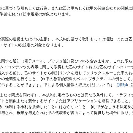
約に基づく取引もしくは行為、または乙と甲もしくは甲の関連会社との関係に
準拠法および紛争規定の対象となります。
の実際の違反またはその主張）、本規約に基づく取引もしくは活動、または乙
・サイトの税規定の対象となります。
に関する通知（電子メール、プッシュ通知及びSMSを含みますが、これに限
ログラム・コンテンツの表示に関して取得した乙のサイトおよび乙のサイトのユ
入する前に、乙のサイトから特別リンクを通じてクリックスルーした甲のお客様
の他調査を行うこと、 (c) 甲の教育的資料のベストプラクティスの例とし
表示することができます。甲による個人情報の取扱方法については、
別紙4
に
直接または間接を問わず）、本規約に定めるものとは異なる条件にて、トラフィッ
トと類似または競合するサイトまたはアプリケーションを運営できること、(
に強制する権利を放棄したことにはならないこと、 (d) 甲がなしうる決定
付与され、権限を与えられた甲の代表者が書面によって提供した場合に限り、