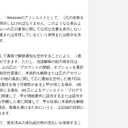
「Amazonのアソシエイトとして、［乙の名称を
明示しなければなりません。このような公表およ
ムへの乙の参加に関して公式な文書を表示しない
援または支持しているという表明または暗示を含
す。
して書面で解除通知を交付することにより、（適
ができます。ただし、当該解除の効力発生日は、
」上の乙の「アカウントの閉鎖」オプションを選択
知交付直後に、本規約を解除または乙のアカウン
のその他の違反に関して乙に通知を交付した後7日以
責任を負う可能性があると甲が信じる場合、 (d)
る場合、(e) 乙によるアソシエイト・プログラ
為に関連して、甲が徴税要件に該当するまたは該当す
甲が判断した者に関連して、甲が以前に本規約を解除
場合。疑義を避けるためにいうと、上記(a)の目的に
れます。
て、発生済みの未払紹介料の支払いを保留するこ