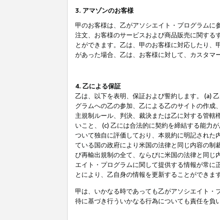
3. アマゾンのお客様
甲のお客様は、乙がアソシエイト・プログラムに
注文、お客様のサービスおよび商品販売に関する
とができます。乙は、甲のお客様に対応したり、
があった場合、乙は、お客様に対して、カスタマ
4. 乙による保証
乙は、以下を表明、保証および誓約します。 (a)
グラムへの乙の参加、乙による乙のサイトの作成
主規制ルール、判決、裁決または乙に対する管轄
いこと、 (c) 乙には合法的に契約を締結する能
ついて独自に評価しており、本規約に明記された内
ている国の政府により米国の法律と同じ内容の制裁
び再輸出規制の全て、ならびに米国の法律と同じ内
エイト・プログラムに関して提供する情報が常に
とにより、乙自身の情報を更新することができま
甲は、いかなる時であっても乙がアソシエイト・
待に基づき行ういかなる行為についても責任を負