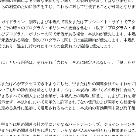
る事前の書面による明確な承諾がない限り、本規約を譲渡してはなりません。
れらの利益のために効力を生じ、これらに対して行使することが可能となりま
、ガイドライン、別表および本規約で言及またはアソシエイト・サイトでアク
版（その時々のプログラム・ポリシーの更新を含む）（以下「
プログラム・ポ
よびプログラム・ポリシーの間で矛盾がある場合、本規約が優先します。本規
で矛盾がある場合、別のプログラムに関しては当該契約が優先します。本規約
意であり、過去に行われたすべての合意および協議に優先します。
えば」という用語は、それぞれ「含むが、それに限定されない」、「例、ただ
供または乙がアクセスできるようにした、甲または甲の関連会社のいずれかに
おいても甲の独占的財産となります。乙は、本規約に基づく乙の履行に合理的
できるすべての個人または企業が、本規約上の義務に留意し、およびこれを遵
開示せず、本規約において明示的に許可されてない使用および開示から秘密情
に定める条件に追加して適用されるものとし、本規約の有効期間中及び終了後
と甲または甲の関連会社の間にいかなるパートナーシップ、ジョイントベンチ
甲または甲の関連会社を代理して、いかなる申込みや表明も行う権限またはこ