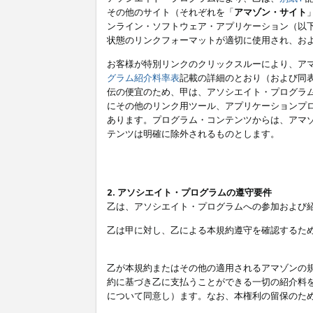
その他のサイト（それぞれを「
アマゾン・サイト
ンライン・ソフトウェア・アプリケーション（以
状態のリンクフォーマットが適切に使用され、お
お客様が特別リンクのクリックスルーにより、ア
グラム紹介料率表
記載の詳細のとおり（および同
伝の便宜のため、甲は、アソシエイト・プログラ
にその他のリンク用ツール、アプリケーションプロ
あります。プログラム・コンテンツからは、アマ
テンツは明確に除外されるものとします。
2. アソシエイト・プログラムの遵守要件
乙は、アソシエイト・プログラムへの参加および
乙は甲に対し、乙による本規約遵守を確認するた
乙が本規約またはその他の適用されるアマゾンの
約に基づき乙に支払うことができる一切の紹介料
について同意し）ます。なお、本権利の留保のた