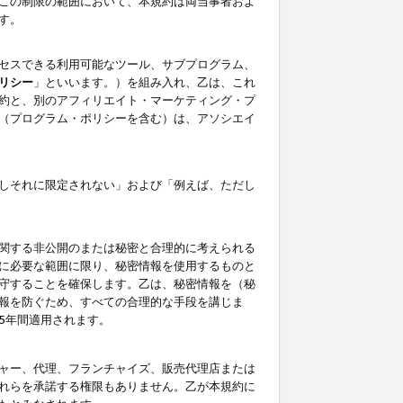
この制限の範囲において、本規約は両当事者およ
す。
セスできる利用可能なツール、サブプログラム、
リシー
」といいます。）を組み入れ、乙は、これ
約と、別のアフィリエイト・マーケティング・プ
（プログラム・ポリシーを含む）は、アソシエイ
しそれに限定されない」および「例えば、ただし
関する非公開のまたは秘密と合理的に考えられる
に必要な範囲に限り、秘密情報を使用するものと
守することを確保します。乙は、秘密情報を（秘
報を防ぐため、すべての合理的な手段を講じま
5年間適用されます。
ャー、代理、フランチャイズ、販売代理店または
れらを承諾する権限もありません。乙が本規約に