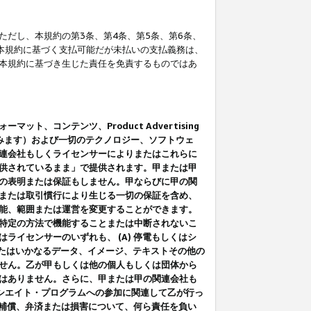
だし、本規約の第3条、第4条、第5条、第6条、
に本規約に基づく支払可能だが未払いの支払義務は、
本規約に基づき生じた責任を免責するものではあ
コンテンツ、Product Advertising
みます）および一切のテクノロジー、ソフトウェ
連会社もしくライセンサーによりまたはこれらに
供されているまま」で提供されます。甲または甲
の表明または保証もしません。甲ならびに甲の関
または取引慣行により生じる一切の保証を含め、
能、範囲または運営を変更することができます。
特定の方法で機能することまたは中断されないこ
イセンサーのいずれも、 (A) 停電もしくはシ
またはいかなるデータ、イメージ、テキストその他の
せん。乙が甲もしくは他の個人もしくは団体から
はありません。さらに、甲または甲の関連会社も
アソシエイト・プログラムへの参加に関連して乙が行っ
る補償、弁済または損害について、何ら責任を負い