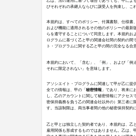
乙は、法の運用に基づく場合であっても、甲によ
びそれぞれの承継人ならびに譲受人を拘束し、こ
本規約は、すべてのポリシー、付属書類、仕様書
および機能に適用されるその他のポリシーの最新
らを遵守することについて同意します。本規約お
ログラムに基づく乙と甲の関連会社間の契約の間
ト・プログラムに関する乙と甲の間の完全なる合
本規約において、「含む」、「例」、および「例
それに限定されない」を意味します。
アソシエイト・プログラムに関連して甲が乙に提
全ての情報は、甲の「
秘密情報
」であり、将来に
し、乙のアカウントに関して秘密情報にアクセス
密保持義務を負う乙の関連会社以外の）第三者に
す。当該制限は、両当事者間の他の秘密保持契約
乙と甲とは独立した契約者であり、本規約は、乙
雇用関係も形成するものではありません。乙は、