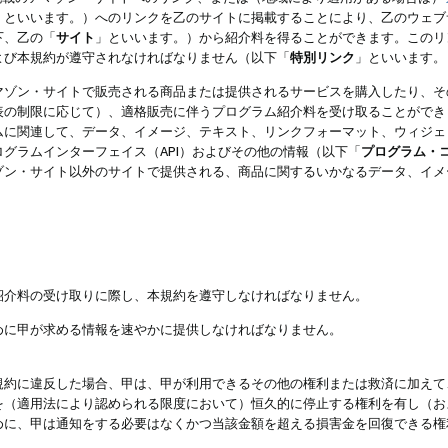
」といいます。）へのリンクを乙のサイトに掲載することにより、乙のウェブ
下、乙の「
サイト
」といいます。）から紹介料を得ることができます。このリ
よび本規約が遵守されなければなりません（以下「
特別リンク
」といいます。
マゾン・サイトで販売される商品または提供されるサービスを購入したり、そ
表の制限に応じて）、適格販売に伴うプログラム紹介料を受け取ることができ
ムに関連して、データ、イメージ、テキスト、リンクフォーマット、ウィジェ
グラムインターフェイス（API）およびその他の情報（以下「
プログラム・
ゾン・サイト以外のサイトで提供される、商品に関するいかなるデータ、イメ
紹介料の受け取りに際し、本規約を遵守しなければなりません。
めに甲が求める情報を速やかに提供しなければなりません。
規約に違反した場合、甲は、甲が利用できるその他の権利または救済に加えて
を（適用法により認められる限度において）恒久的に停止する権利を有し（お
めに、甲は通知をする必要はなくかつ当該金額を超える損害金を回復できる権