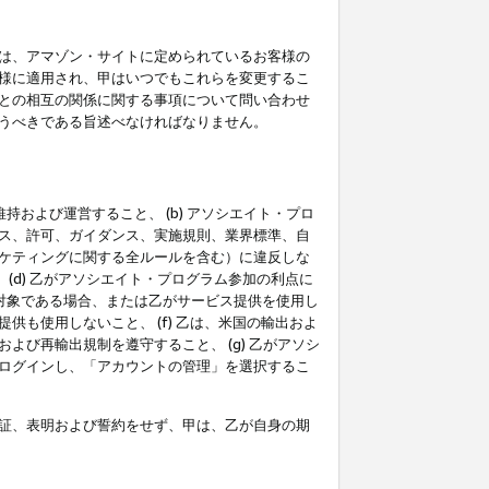
は、アマゾン・サイトに定められているお客様の
様に適用され、甲はいつでもこれらを変更するこ
との相互の関係に関する事項について問い合わせ
うべきである旨述べなければなりません。
持および運営すること、 (b) アソシエイト・プロ
ス、許可、ガイダンス、実施規則、業界標準、自
ケティングに関する全ルールを含む）に違反しな
(d) 乙がアソシエイト・プログラム参加の利点に
裁対象である場合、または乙がサービス提供を使用し
も使用しないこと、 (f) 乙は、米国の輸出およ
び再輸出規制を遵守すること、 (g) 乙がアソシ
ログインし、「アカウントの管理」を選択するこ
証、表明および誓約をせず、甲は、乙が自身の期