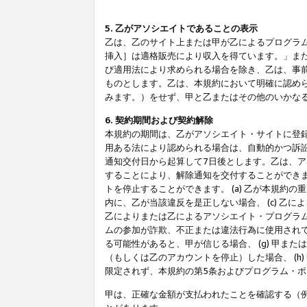
5. 乙がアソシエイトであることの表示
乙は、乙のサイト上または甲が乙によるプログラム
挿入］は適格販売により収入を得ています。」ま
び適用法により求められる場合を除き、乙は、事
ものとします。乙は、本規約において明確に認め
みます。）をせず、甲と乙またはその他のいかな
6. 契約期間および契約解除
本規約の期間は、乙がアソシエイト・サイトに登
用ある法により認められる場合は、自動的かつ訴
通知交付日から起算して7日後とします。乙は、
することにより、解除通知を交付することができ
トを停止することができます。 (a) 乙が本規約
内に、乙が当該違反を是正しない場合、 (c) 乙
乙によりまたは乙によるアソシエイト・プログラム
ムの参加が詐欺、不正または違法行為に使用されて
る可能性があると、甲が信じる場合、 (g) 甲
（もしくは乙のアカウントを停止）した場合、 (h
限定されず、本規約の第5条およびプログラム・
甲は、正確な金額が支払われたことを確認する（