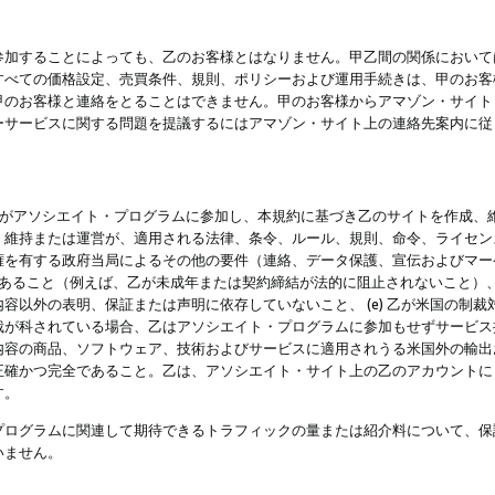
参加することによっても、乙のお客様とはなりません。甲乙間の関係において
すべての価格設定、売買条件、規則、ポリシーおよび運用手続きは、甲のお客
甲のお客様と連絡をとることはできません。甲のお客様からアマゾン・サイト
ーサービスに関する問題を提議するにはアマゾン・サイト上の連絡先案内に従
 乙がアソシエイト・プログラムに参加し、本規約に基づき乙のサイトを作成、維
、維持または運営が、適用される法律、条令、ルール、規則、命令、ライセン
権を有する政府当局によるその他の要件（連絡、データ保護、宣伝およびマー
力があること（例えば、乙が未成年または契約締結が法的に阻止されないこと）、 
容以外の表明、保証または声明に依存していないこと、 (e) 乙が米国の制
が科されている場合、乙はアソシエイト・プログラムに参加もせずサービス提供
容の商品、ソフトウェア、技術およびサービスに適用されうる米国外の輸出およ
正確かつ完全であること。乙は、アソシエイト・サイト上の乙のアカウントに
す。
プログラムに関連して期待できるトラフィックの量または紹介料について、保
いません。