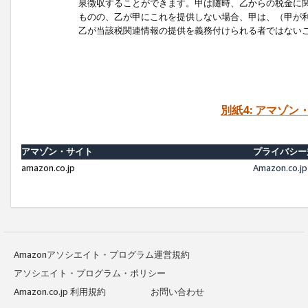
泉徴収することができます。甲は随時、乙からの税金に
ものの、乙が甲にこれを提供しない場合、甲は、（甲が
乙が当該税関連情報の提供を義務付けられる者ではない
別紙4: アマゾ
アマゾン・サイト
プライバシー
amazon.co.jp
Amazon.c
Amazonアソシエイト・プログラム運営規約
アソシエイト・プログラム・ポリシー
Amazon.co.jp 利用規約
お問い合わせ