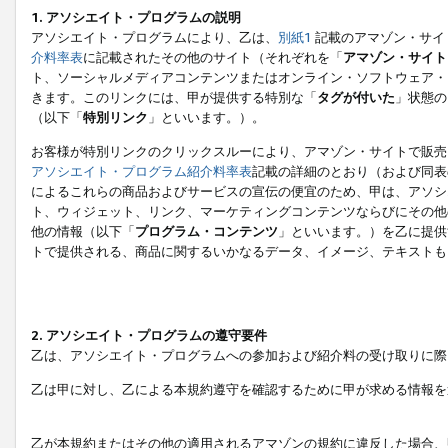
1. アソシエイト・プログラムの説明
アソシエイト・プログラムにより、乙は、
別紙1
記載のアマゾン・サイ
介料率表
に記載されたその他のサイト（それぞれを「
アマゾン・サイト
ト、ソーシャルメディアコンテンツまたはオンライン・ソフトウェア・
きます。このリンクには、甲が提供する特別な「
タグが付いた
」状態の
（以下「
特別リンク
」といいます。）。
お客様が特別リンクのクリックスルーにより、アマゾン・サイトで販売
アソシエイト・プログラム紹介料率表
記載の詳細のとおり（および同表
によるこれらの商品およびサービスの宣伝の便宜のため、甲は、アソシ
ト、ウィジェット、リンク、マーケティングコンテンツならびにその他
他の情報（以下「
プログラム・コンテンツ
」といいます。）を乙に提供
トで提供される、商品に関するいかなるデータ、イメージ、テキストも
2. アソシエイト・プログラムの遵守要件
乙は、アソシエイト・プログラムへの参加および紹介料の受け取りに際
乙は甲に対し、乙による本規約遵守を確認するために甲が求める情報を
乙が本規約またはその他の適用されるアマゾンの規約に違反した場合、