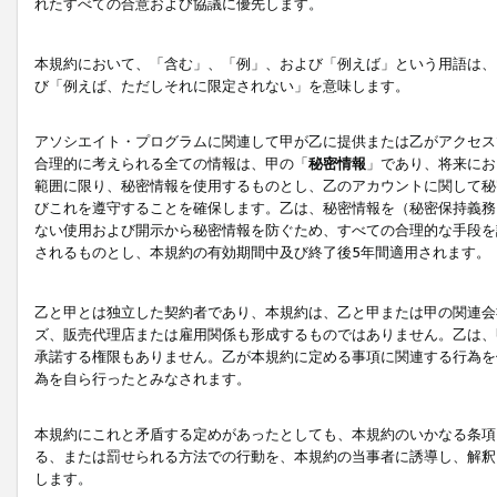
れたすべての合意および協議に優先します。
本規約において、「含む」、「例」、および「例えば」という用語は、
び「例えば、ただしそれに限定されない」を意味します。
アソシエイト・プログラムに関連して甲が乙に提供または乙がアクセス
合理的に考えられる全ての情報は、甲の「
秘密情報
」であり、将来にお
範囲に限り、秘密情報を使用するものとし、乙のアカウントに関して秘
びこれを遵守することを確保します。乙は、秘密情報を（秘密保持義務
ない使用および開示から秘密情報を防ぐため、すべての合理的な手段を
されるものとし、本規約の有効期間中及び終了後5年間適用されます。
乙と甲とは独立した契約者であり、本規約は、乙と甲または甲の関連会
ズ、販売代理店または雇用関係も形成するものではありません。乙は、
承諾する権限もありません。乙が本規約に定める事項に関連する行為を
為を自ら行ったとみなされます。
本規約にこれと矛盾する定めがあったとしても、本規約のいかなる条項
る、または罰せられる方法での行動を、本規約の当事者に誘導し、解釈
します。