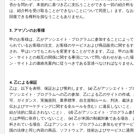
否かを問わず、本規約に基づき乙に支払うことができる一切の紹介料を
は、紹介料を受け取ることができないことについて同意し）ます。なお
回復できる権利を損なうこともありません。
3. アマゾンのお客様
甲のお客様は、乙がアソシエイト・プログラムに参加することによって
られているお客様の注文、お客様のサービスおよび商品販売に関するす
され、甲はいつでもこれらを変更することができます。乙は、甲のお客
ン・サイトとの相互の関係に関する事項について問い合わせがあった場
ン・サイト上の連絡先案内に従うべきである旨述べなければなりません
4. 乙による保証
乙は、以下を表明、保証および誓約します。 (a) 乙がアソシエイト・
アソシエイト・プログラムへの乙の参加、乙による乙のサイトの作成、
可、ガイダンス、実施規則、業界標準、自主規制ルール、判決、裁決ま
伝およびマーケティングに関する全ルールを含む）に違反しないこと、 
結が法的に阻止されないこと）、 (d) 乙がアソシエイト・プログラ
たは声明に依存していないこと、 (e) 乙が米国の制裁対象である場
科されている場合、乙はアソシエイト・プログラムに参加もせずサービス
国の法律と同じ内容の商品、ソフトウェア、技術およびサービスに適用さ