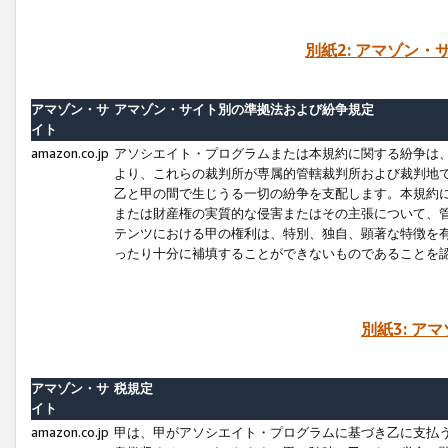
別紙2: アマゾン
アマゾン・サ
アマゾン・サイト別の準拠法および紛争規定
イト
amazon.co.jp
アソシエイト・プログラムまたは本規約に関する紛争は
より、これらの裁判所が専属的管轄裁判所および裁判地
乙と甲の間で生じうる一切の紛争を支配します。本規約
または財産権の実質的な侵害またはその主張について、
テンツにおける甲の権利は、特別、独自、顕著な特徴を
ったり十分に補填することができないものであることを
別紙3: ア
アマゾン・サ
税規定
イト
amazon.co.jp
甲は、甲がアソシエイト・プログラムに基づき乙に支払