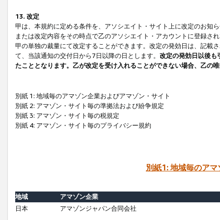
13. 改定
甲は、本規約に定める条件を、アソシエイト・サイト上に改定のお知ら
または改定内容をその時点で乙のアソシエイト・アカウントに登録され
甲の単独の裁量にて改定することができます。改定の発効日は、記載さ
て、当該通知の交付日から7日以降の日とします。
改定の発効日以後も
たこととなります。乙が改定を受け入れることができない場合、乙の唯
別紙 1: 地域毎のアマゾン企業およびアマゾン・サイト
別紙 2: アマゾン・サイト毎の準拠法および紛争規定
別紙 3: アマゾン・サイト毎の税規定
別紙 4: アマゾン・サイト毎のプライバシー規約
別紙1: 地域毎のア
地域
アマゾン企業
日本
アマゾンジャパン合同会社