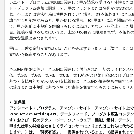
シエイト・プログラムの参加に関連して甲が請求を受ける可能性または責
ト・プログラム参加に関連して、甲のブランドまたは名誉が損なわれる可
欺、不正または違法行為に使用されていた場合、 (f) 本規約または
該当する可能性があると、甲が信じる場合、 (g) 甲または乙と関係
て、甲が以前に本規約を解除（もしくは乙のアカウントを停止）した場合
合。疑義を避けるためにいうと、上記(a)の目的に限定されず、本規約
重大な違反とみなされます。
甲は、正確な金額が支払われたことを確認する（例えば、取消しまたは
支払いを保留することがあります。
本規約の解除に伴い、本規約に関連して付与された一切のライセンスを
条、第5条、第6条、第7条、第8条、第10条および第11条およびプ
基づく支払可能だが未払いの支払義務は、本規約の解除後も存続するも
の違反または本規約に基づき生じた責任を免責するものではありません
7. 無保証
アソシエイト・プログラム、アマゾン・サイト、アマゾン・サイト上で
Product Advertising API、データフィード、プロダクト
す）および一切のテクノロジー、ソフトウェア、機能、素材、データ、
甲または甲の関連会社もしくライセンサーによりまたはこれらに代わる
します。）は、「現状有姿」、「提供されているまま」で提供されます