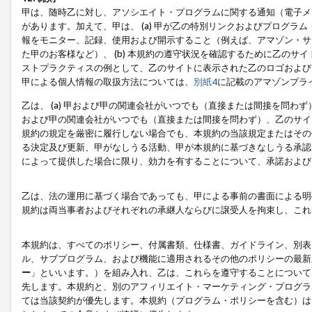
甲は、随時乙に対し、アソシエイト・プログラムに関する通知（電子メ
があります。加えて、甲は、 (a) 甲が乙の特別リンクおよびプログ
報をモニター、記録、使用および開示すること（例えば、アマゾン・サ
た甲のお客様など）、 (b) 本規約の遵守状況を確認するために乙のサイ
ストプラクティスの例として、乙のサイトに表示された乙のロゴおよび
甲による個人情報の取扱方法については、
別紙4
に記載のアマゾンプラ
乙は、 (a) 甲および甲の関連会社がいつでも（直接または間接を問わず
および甲の関連会社がいつでも（直接または間接を問わず）、乙のサイ
規約の規定を厳密に履行しない場合でも、本規約の当該規定またはその他
る決定及び更新、甲がなしうる活動、甲が本規約に基づきなしうる承認
によって提供した場合に限り、効力を有することについて、承諾および
乙は、法の運用に基づく場合であっても、甲による事前の書面による明
規約は両当事者およびそれぞれの承継人ならびに譲受人を拘束し、これ
本規約は、すべてのポリシー、付属書類、仕様書、ガイドライン、別表
ル、サブプログラム、および機能に適用されるその他のポリシーの最新
ー
」といいます。）を組み入れ、乙は、これらを遵守することについて
先します。本規約と、別のアフィリエイト・マーケティング・プログラ
ては当該契約が優先します。本規約（プログラム・ポリシーを含む）は