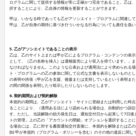
ログラムに関して提供する情報が常に正確かつ完全であること。乙は、
択することにより、乙自身の情報を更新することができます。
甲は、いかなる時であっても乙がアソシエイト・プログラムに関連して
甲は、乙が自身の期待に基づき行ういかなる行為についても責任を負い
5. 乙がアソシエイトであることの表示
乙は、乙のサイト上または甲が乙によるプログラム・コンテンツの表示ま
として、［乙の名称を挿入］は適格販売により収入を得ています。」ま
なければなりません。このような公表および適用法により求められる場
ト・プログラムへの乙の参加に関して公式な文書を表示しないものとし
の表明や誇張（甲が乙を支援、後援または支持しているという表明また
の間の関係を表明したり暗示したりしないものとします。
6. 契約期間および契約解除
本規約の期間は、乙がアソシエイト・サイトに登録または利用した時点
ることにより、（適用ある法により認められる場合は、自動的かつ訴訟
す。ただし、当該解除の効力発生日は、通知交付日から起算して7日後
トの管理」上の乙の「アカウントの閉鎖」オプションを選択することに
る場合には、乙に対する書面通知交付直後に、本規約を解除または乙のア
(b) 甲が本規約（プログラム・ポリシーを含む）のその他の違反に関し