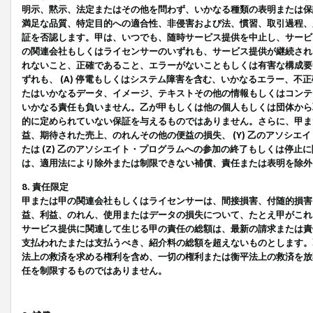
明示、黙示、法定またはその他を問わず、いかなる種類の表明または保
満足な品質、特定目的への適合性、非侵害および法、慣習、取引過程、
証を否認します。甲は、いつでも、随時サービス提供を中止し、サービ
の関連会社もしくはライセンサーのいずれも、サービス提供が継続され
れないこと、正確であること、エラーがないこともしくは有害な構成要
ずれも、 (A) 停電もしくはシステム障害を含む、いかなるエラー、不
たはいかなるデータ、イメージ、テキストその他の情報もしくはコンテ
いかなる責任も負いません。乙が甲もしくは他の個人もしくは団体から
的に定められていない保証を与えるものではありません。さらに、甲また
益、期待された売上、のれんその他の便益の損失、 (Y) 乙のアソシ
たは (Z) 乙のアソシエイト・プログラムへの参加の終了もしくは停
は、適用法により除外または制限できない補償、責任または表明を除外
8. 責任限定
甲または甲の関連会社もしくはライセンサーは、間接損害、付随的損害
益、利益、のれん、使用またはデータの損失について、たとえ甲がこれ
サービス提供に関連して生じる甲の責任の総額は、最新の請求または責
支払われたまたは支払うべき、紹介料の総額を超えないものとします。
法上の救済を求める権利を含め、一切の権利または衡平法上の救済を放
任を制限するものではありません。