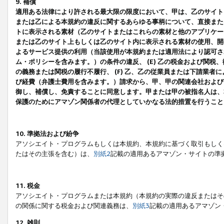
9. 補償
適用ある法律により許される最大限の限度において、甲は、乙のサイト
または乙による本規約の違反に関するあらゆる事柄について、直接または
トに表示される素材（乙のサイトまたはこれらの素材と他のアプリケーシ
または乙のサイト上もしくは乙のサイト内に表示される素材の使用、開発
よるサービス提供の利用（当該使用が本規約または適用法により認可され
ム・ポリシーを含みます。）の条件の違反、 (E) 乙の税金および関
の義務または関税の履行不履行、 (F) 乙、乙の従業員または下請業
び経費（弁護士費用を含みます。）請求から、甲、甲の関連会社および
御し、補償し、免責することに同意します。甲または甲の被指名人は、
保護のためにアマゾン関係者の代理としていかなる法的措置を行うこと
10. 準拠法および紛争
アソシエイト・プログラムもしくは本規約、本規約に基づく取引もしく
たはその主張を含む）は、
別紙2
記載の適用あるアマゾン・サイトの準
11. 税金
アソシエイト・プログラムまたは本規約（本規約の実際の違反またはそ
の関係に関する税金および関連義務は、
別紙3
記載の適用あるアマゾン
12. 雑則