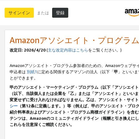
サインイン
登録
または
Amazonアソシエイト・プログラ
改定日: 2026/4/20
(
主な改定内容はこちら
をご覧ください。)
Amazonアソシエイト・プログラム参加者のための、Amazonウェブサ
申込者は
別紙1
に定める関係するアマゾンの法人（以下「
甲
」といいま
とができます。
甲のアソシエイト・マーケティング・プログラム（以下「アソシエイト
（以下、当該個人または企業を「乙」または「アソシエイト」といいま
変更せずに受け入れなければなりません。乙は、アソシエイト・サイト
シー
（第12条に定義します。）等（例えば、甲のアソシエイト・プロ
紹介料率表およびアソシエイト・プログラム商標ガイドライン）を含む本規
テンツは、Amazonのコミュニティガイドライン（報酬と引き換え
これらを注意深くご精読ください。