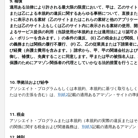
9. 補償
適用ある法律により許される最大限の限度において、甲は、乙のサイト
または乙による本規約の違反に関するあらゆる事柄について、直接または
トに表示される素材（乙のサイトまたはこれらの素材と他のアプリケーシ
または乙のサイト上もしくは乙のサイト内に表示される素材の使用、開発
よるサービス提供の利用（当該使用が本規約または適用法により認可され
ム・ポリシーを含みます。）の条件の違反、 (E) 乙の税金および関
の義務または関税の履行不履行、 (F) 乙、乙の従業員または下請業
び経費（弁護士費用を含みます。）請求から、甲、甲の関連会社および
御し、補償し、免責することに同意します。甲または甲の被指名人は、
保護のためにアマゾン関係者の代理としていかなる法的措置を行うこと
10. 準拠法および紛争
アソシエイト・プログラムもしくは本規約、本規約に基づく取引もしく
たはその主張を含む）は、
別紙2
記載の適用あるアマゾン・サイトの準
11. 税金
アソシエイト・プログラムまたは本規約（本規約の実際の違反またはそ
の関係に関する税金および関連義務は、
別紙3
記載の適用あるアマゾン
12. 雑則