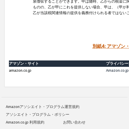
泉徴収することができます。甲は随時、乙からの税金に
ものの、乙が甲にこれを提供しない場合、甲は、（甲が
乙が当該税関連情報の提供を義務付けられる者ではない
別紙4: アマゾ
アマゾン・サイト
プライバシー
amazon.co.jp
Amazon.c
Amazonアソシエイト・プログラム運営規約
アソシエイト・プログラム・ポリシー
Amazon.co.jp 利用規約
お問い合わせ