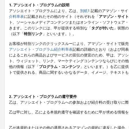
1. アソシエイト・プログラムの説明
アソシエイト・プログラムにより、乙は、
別紙1
記載のアマゾン・サイ
介料率表
に記載されたその他のサイト（それぞれを「
アマゾン・サイト
ト、ソーシャルメディアコンテンツまたはオンライン・ソフトウェア・
きます。このリンクには、甲が提供する特別な「
タグが付いた
」状態の
（以下「
特別リンク
」といいます。）。
お客様が特別リンクのクリックスルーにより、アマゾン・サイトで販売
アソシエイト・プログラム紹介料率表
記載の詳細のとおり（および同表
によるこれらの商品およびサービスの宣伝の便宜のため、甲は、アソシ
ト、ウィジェット、リンク、マーケティングコンテンツならびにその他
他の情報（以下「
プログラム・コンテンツ
」といいます。）を乙に提供
トで提供される、商品に関するいかなるデータ、イメージ、テキストも
2. アソシエイト・プログラムの遵守要件
乙は、アソシエイト・プログラムへの参加および紹介料の受け取りに際
乙は甲に対し、乙による本規約遵守を確認するために甲が求める情報を
乙が本規約またはその他の適用されるアマゾンの規約に違反した場合、