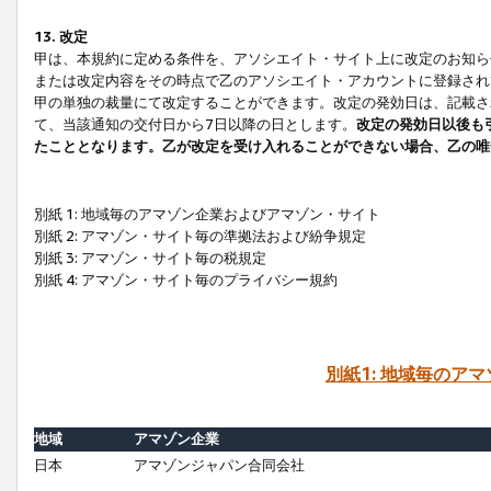
13. 改定
甲は、本規約に定める条件を、アソシエイト・サイト上に改定のお知ら
または改定内容をその時点で乙のアソシエイト・アカウントに登録され
甲の単独の裁量にて改定することができます。改定の発効日は、記載さ
て、当該通知の交付日から7日以降の日とします。
改定の発効日以後も
たこととなります。乙が改定を受け入れることができない場合、乙の唯
別紙 1: 地域毎のアマゾン企業およびアマゾン・サイト
別紙 2: アマゾン・サイト毎の準拠法および紛争規定
別紙 3: アマゾン・サイト毎の税規定
別紙 4: アマゾン・サイト毎のプライバシー規約
別紙1: 地域毎のア
地域
アマゾン企業
日本
アマゾンジャパン合同会社