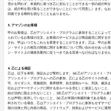
否かを問わず、本規約に基づき乙に支払うことができる一切の紹介料を
は、紹介料を受け取ることができないことについて同意し）ます。なお
回復できる権利を損なうこともありません。
3. アマゾンのお客様
甲のお客様は、乙がアソシエイト・プログラムに参加することによって
られているお客様の注文、お客様のサービスおよび商品販売に関するす
され、甲はいつでもこれらを変更することができます。乙は、甲のお客
ン・サイトとの相互の関係に関する事項について問い合わせがあった場
ン・サイト上の連絡先案内に従うべきである旨述べなければなりません
4. 乙による保証
乙は、以下を表明、保証および誓約します。 (a) 乙がアソシエイト・
アソシエイト・プログラムへの乙の参加、乙による乙のサイトの作成、
可、ガイダンス、実施規則、業界標準、自主規制ルール、判決、裁決ま
伝およびマーケティングに関する全ルールを含む）に違反しないこと、 
結が法的に阻止されないこと）、 (d) 乙がアソシエイト・プログラ
たは声明に依存していないこと、 (e) 乙が米国の制裁対象である場
科されている場合、乙はアソシエイト・プログラムに参加もせずサービス
国の法律と同じ内容の商品、ソフトウェア、技術およびサービスに適用さ