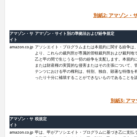
別紙2: アマゾン
アマゾン・サ
アマゾン・サイト別の準拠法および紛争規定
イト
amazon.co.jp
アソシエイト・プログラムまたは本規約に関する紛争は
より、これらの裁判所が専属的管轄裁判所および裁判地
乙と甲の間で生じうる一切の紛争を支配します。本規約
または財産権の実質的な侵害またはその主張について、
テンツにおける甲の権利は、特別、独自、顕著な特徴を
ったり十分に補填することができないものであることを
別紙3: ア
アマゾン・サ
税規定
イト
amazon.co.jp
甲は、甲がアソシエイト・プログラムに基づき乙に支払