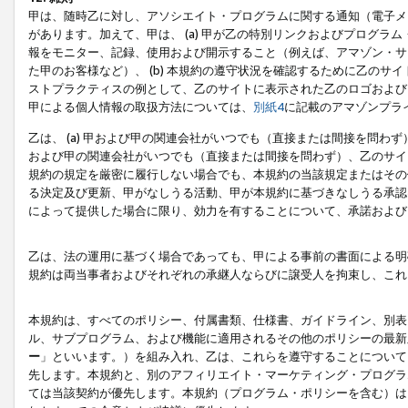
甲は、随時乙に対し、アソシエイト・プログラムに関する通知（電子メ
があります。加えて、甲は、 (a) 甲が乙の特別リンクおよびプログ
報をモニター、記録、使用および開示すること（例えば、アマゾン・サ
た甲のお客様など）、 (b) 本規約の遵守状況を確認するために乙のサイ
ストプラクティスの例として、乙のサイトに表示された乙のロゴおよび
甲による個人情報の取扱方法については、
別紙4
に記載のアマゾンプラ
乙は、 (a) 甲および甲の関連会社がいつでも（直接または間接を問わず
および甲の関連会社がいつでも（直接または間接を問わず）、乙のサイ
規約の規定を厳密に履行しない場合でも、本規約の当該規定またはその他
る決定及び更新、甲がなしうる活動、甲が本規約に基づきなしうる承認
によって提供した場合に限り、効力を有することについて、承諾および
乙は、法の運用に基づく場合であっても、甲による事前の書面による明
規約は両当事者およびそれぞれの承継人ならびに譲受人を拘束し、これ
本規約は、すべてのポリシー、付属書類、仕様書、ガイドライン、別表
ル、サブプログラム、および機能に適用されるその他のポリシーの最新
ー
」といいます。）を組み入れ、乙は、これらを遵守することについて
先します。本規約と、別のアフィリエイト・マーケティング・プログラ
ては当該契約が優先します。本規約（プログラム・ポリシーを含む）は