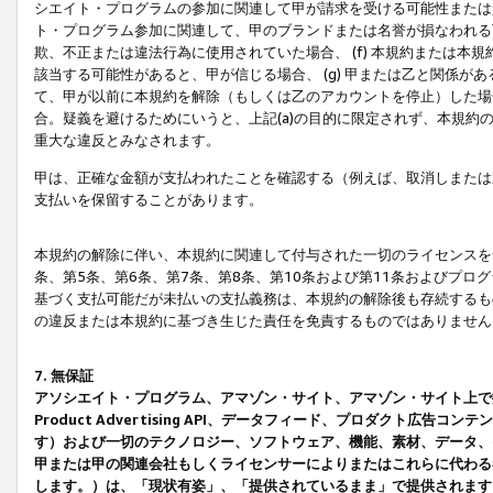
シエイト・プログラムの参加に関連して甲が請求を受ける可能性または責
ト・プログラム参加に関連して、甲のブランドまたは名誉が損なわれる可
欺、不正または違法行為に使用されていた場合、 (f) 本規約または
該当する可能性があると、甲が信じる場合、 (g) 甲または乙と関係
て、甲が以前に本規約を解除（もしくは乙のアカウントを停止）した場合
合。疑義を避けるためにいうと、上記(a)の目的に限定されず、本規約
重大な違反とみなされます。
甲は、正確な金額が支払われたことを確認する（例えば、取消しまたは
支払いを保留することがあります。
本規約の解除に伴い、本規約に関連して付与された一切のライセンスを
条、第5条、第6条、第7条、第8条、第10条および第11条およびプ
基づく支払可能だが未払いの支払義務は、本規約の解除後も存続するも
の違反または本規約に基づき生じた責任を免責するものではありません
7. 無保証
アソシエイト・プログラム、アマゾン・サイト、アマゾン・サイト上で
Product Advertising API、データフィード、プロダクト
す）および一切のテクノロジー、ソフトウェア、機能、素材、データ、
甲または甲の関連会社もしくライセンサーによりまたはこれらに代わる
します。）は、「現状有姿」、「提供されているまま」で提供されます