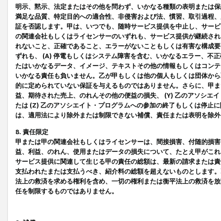
明示、黙示、法定またはその他を問わず、いかなる種類の表明または保
満足な品質、特定目的への適合性、非侵害および法、慣習、取引過程、
証を否認します。甲は、いつでも、随時サービス提供を中止し、サービ
の関連会社もしくはライセンサーのいずれも、サービス提供が継続され
れないこと、正確であること、エラーがないこともしくは有害な構成要
ずれも、 (A) 停電もしくはシステム障害を含む、いかなるエラー、不
たはいかなるデータ、イメージ、テキストその他の情報もしくはコンテ
いかなる責任も負いません。乙が甲もしくは他の個人もしくは団体から
的に定められていない保証を与えるものではありません。さらに、甲また
益、期待された売上、のれんその他の便益の損失、 (Y) 乙のアソシ
たは (Z) 乙のアソシエイト・プログラムへの参加の終了もしくは停
は、適用法により除外または制限できない補償、責任または表明を除外
8. 責任限定
甲または甲の関連会社もしくはライセンサーは、間接損害、付随的損害
益、利益、のれん、使用またはデータの損失について、たとえ甲がこれ
サービス提供に関連して生じる甲の責任の総額は、最新の請求または責
支払われたまたは支払うべき、紹介料の総額を超えないものとします。
法上の救済を求める権利を含め、一切の権利または衡平法上の救済を放
任を制限するものではありません。