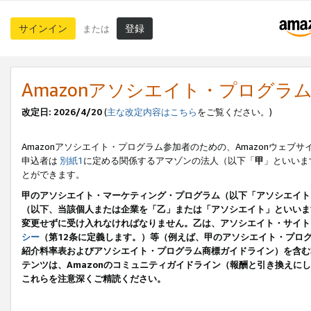
サインイン
登録
または
Amazonアソシエイト・プログラ
改定日: 2026/4/20
(
主な改定内容はこちら
をご覧ください。)
Amazonアソシエイト・プログラム参加者のための、Amazonウェブサ
申込者は
別紙1
に定める関係するアマゾンの法人（以下「
甲
」といいま
とができます。
甲のアソシエイト・マーケティング・プログラム（以下「アソシエイト
（以下、当該個人または企業を「乙」または「アソシエイト」といいま
変更せずに受け入れなければなりません。乙は、アソシエイト・サイト
シー
（第12条に定義します。）等（例えば、甲のアソシエイト・プロ
紹介料率表およびアソシエイト・プログラム商標ガイドライン）を含む本規
テンツは、Amazonのコミュニティガイドライン（報酬と引き換え
これらを注意深くご精読ください。