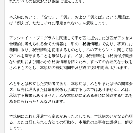
れたすべての合意および協議に優先します。
本規約において、「含む」、「例」、および「例えば」という用語は、
び「例えば、ただしそれに限定されない」を意味します。
アソシエイト・プログラムに関連して甲が乙に提供または乙がアクセス
合理的に考えられる全ての情報は、甲の「
秘密情報
」であり、将来にお
範囲に限り、秘密情報を使用するものとし、乙のアカウントに関して秘
びこれを遵守することを確保します。乙は、秘密情報を（秘密保持義務
ない使用および開示から秘密情報を防ぐため、すべての合理的な手段を
されるものとし、本規約の有効期間中及び終了後5年間適用されます。
乙と甲とは独立した契約者であり、本規約は、乙と甲または甲の関連会
ズ、販売代理店または雇用関係も形成するものではありません。乙は、
承諾する権限もありません。乙が本規約に定める事項に関連する行為を
為を自ら行ったとみなされます。
本規約にこれと矛盾する定めがあったとしても、本規約のいかなる条項
る、または罰せられる方法での行動を、本規約の当事者に誘導し、解釈
します。