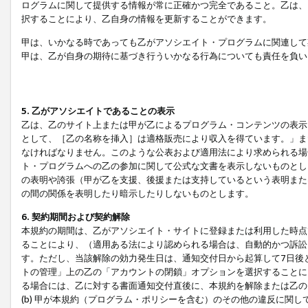
ログラムに関して提供する情報が常に正確かつ完全であること。乙は、
択することにより、乙自身の情報を更新することができます。
甲は、いかなる時であっても乙がアソシエイト・プログラムに関連して
甲は、乙が自身の期待に基づき行ういかなる行為についても責任を負い
5. 乙がアソシエイトであることの表示
乙は、乙のサイト上または甲が乙によるプログラム・コンテンツの表示ま
として、［乙の名称を挿入］は適格販売により収入を得ています。」ま
なければなりません。このような公表および適用法により求められる場
ト・プログラムへの乙の参加に関して公式な文書を表示しないものとし
の表明や誇張（甲が乙を支援、後援または支持しているという表明また
の間の関係を表明したり暗示したりしないものとします。
6. 契約期間および契約解除
本規約の期間は、乙がアソシエイト・サイトに登録または利用した時点
ることにより、（適用ある法により認められる場合は、自動的かつ訴訟
す。ただし、当該解除の効力発生日は、通知交付日から起算して7日後
トの管理」上の乙の「アカウントの閉鎖」オプションを選択することに
る場合には、乙に対する書面通知交付直後に、本規約を解除または乙のア
(b) 甲が本規約（プログラム・ポリシーを含む）のその他の違反に関し