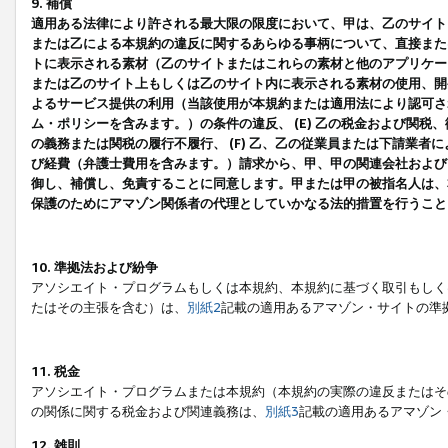
9. 補償
適用ある法律により許される最大限の限度において、甲は、乙のサイト
または乙による本規約の違反に関するあらゆる事柄について、直接または
トに表示される素材（乙のサイトまたはこれらの素材と他のアプリケーシ
または乙のサイト上もしくは乙のサイト内に表示される素材の使用、開発
よるサービス提供の利用（当該使用が本規約または適用法により認可され
ム・ポリシーを含みます。）の条件の違反、 (E) 乙の税金および関
の義務または関税の履行不履行、 (F) 乙、乙の従業員または下請業
び経費（弁護士費用を含みます。）請求から、甲、甲の関連会社および
御し、補償し、免責することに同意します。甲または甲の被指名人は、
保護のためにアマゾン関係者の代理としていかなる法的措置を行うこと
10. 準拠法および紛争
アソシエイト・プログラムもしくは本規約、本規約に基づく取引もしく
たはその主張を含む）は、
別紙2
記載の適用あるアマゾン・サイトの準
11. 税金
アソシエイト・プログラムまたは本規約（本規約の実際の違反またはそ
の関係に関する税金および関連義務は、
別紙3
記載の適用あるアマゾン
12. 雑則