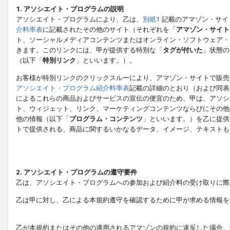
1. アソシエイト・プログラムの説明
アソシエイト・プログラムにより、乙は、
別紙1
記載のアマゾン・サイ
介料率表
に記載されたその他のサイト（それぞれを「
アマゾン・サイト
ト、ソーシャルメディアコンテンツまたはオンライン・ソフトウェア・
きます。このリンクには、甲が提供する特別な「
タグが付いた
」状態の
（以下「
特別リンク
」といいます。）。
お客様が特別リンクのクリックスルーにより、アマゾン・サイトで販売
アソシエイト・プログラム紹介料率表
記載の詳細のとおり（および同表
によるこれらの商品およびサービスの宣伝の便宜のため、甲は、アソシ
ト、ウィジェット、リンク、マーケティングコンテンツならびにその他
他の情報（以下「
プログラム・コンテンツ
」といいます。）を乙に提供
トで提供される、商品に関するいかなるデータ、イメージ、テキストも
2. アソシエイト・プログラムの遵守要件
乙は、アソシエイト・プログラムへの参加および紹介料の受け取りに際
乙は甲に対し、乙による本規約遵守を確認するために甲が求める情報を
乙が本規約またはその他の適用されるアマゾンの規約に違反した場合、