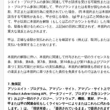
シエイト・プログラムの参加に関連して甲が請求を受ける可能性または責
ト・プログラム参加に関連して、甲のブランドまたは名誉が損なわれる可
欺、不正または違法行為に使用されていた場合、 (f) 本規約または
該当する可能性があると、甲が信じる場合、 (g) 甲または乙と関係
て、甲が以前に本規約を解除（もしくは乙のアカウントを停止）した場合
合。疑義を避けるためにいうと、上記(a)の目的に限定されず、本規約
重大な違反とみなされます。
甲は、正確な金額が支払われたことを確認する（例えば、取消しまたは
支払いを保留することがあります。
本規約の解除に伴い、本規約に関連して付与された一切のライセンスを
条、第5条、第6条、第7条、第8条、第10条および第11条およびプ
基づく支払可能だが未払いの支払義務は、本規約の解除後も存続するも
の違反または本規約に基づき生じた責任を免責するものではありません
7. 無保証
アソシエイト・プログラム、アマゾン・サイト、アマゾン・サイト上で
Product Advertising API、データフィード、プロダクト
す）および一切のテクノロジー、ソフトウェア、機能、素材、データ、
甲または甲の関連会社もしくライセンサーによりまたはこれらに代わる
します。）は、「現状有姿」、「提供されているまま」で提供されます