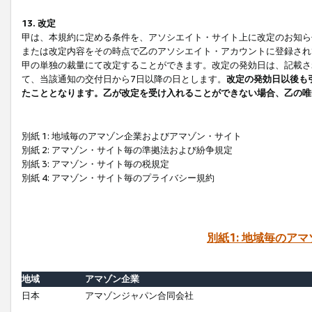
13. 改定
甲は、本規約に定める条件を、アソシエイト・サイト上に改定のお知ら
または改定内容をその時点で乙のアソシエイト・アカウントに登録され
甲の単独の裁量にて改定することができます。改定の発効日は、記載さ
て、当該通知の交付日から7日以降の日とします。
改定の発効日以後も
たこととなります。乙が改定を受け入れることができない場合、乙の唯
別紙 1: 地域毎のアマゾン企業およびアマゾン・サイト
別紙 2: アマゾン・サイト毎の準拠法および紛争規定
別紙 3: アマゾン・サイト毎の税規定
別紙 4: アマゾン・サイト毎のプライバシー規約
別紙1: 地域毎のア
地域
アマゾン企業
日本
アマゾンジャパン合同会社