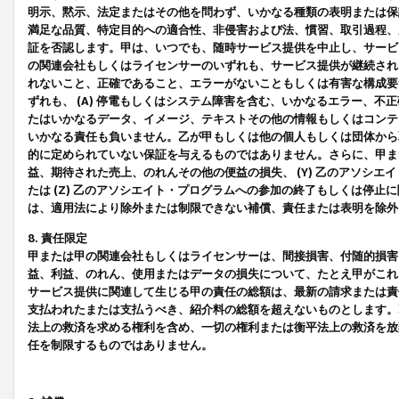
明示、黙示、法定またはその他を問わず、いかなる種類の表明または保
満足な品質、特定目的への適合性、非侵害および法、慣習、取引過程、
証を否認します。甲は、いつでも、随時サービス提供を中止し、サービ
の関連会社もしくはライセンサーのいずれも、サービス提供が継続され
れないこと、正確であること、エラーがないこともしくは有害な構成要
ずれも、 (A) 停電もしくはシステム障害を含む、いかなるエラー、不
たはいかなるデータ、イメージ、テキストその他の情報もしくはコンテ
いかなる責任も負いません。乙が甲もしくは他の個人もしくは団体から
的に定められていない保証を与えるものではありません。さらに、甲また
益、期待された売上、のれんその他の便益の損失、 (Y) 乙のアソシ
たは (Z) 乙のアソシエイト・プログラムへの参加の終了もしくは停
は、適用法により除外または制限できない補償、責任または表明を除外
8. 責任限定
甲または甲の関連会社もしくはライセンサーは、間接損害、付随的損害
益、利益、のれん、使用またはデータの損失について、たとえ甲がこれ
サービス提供に関連して生じる甲の責任の総額は、最新の請求または責
支払われたまたは支払うべき、紹介料の総額を超えないものとします。
法上の救済を求める権利を含め、一切の権利または衡平法上の救済を放
任を制限するものではありません。