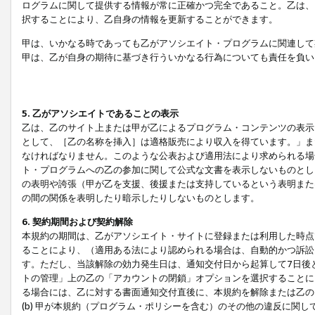
ログラムに関して提供する情報が常に正確かつ完全であること。乙は、
択することにより、乙自身の情報を更新することができます。
甲は、いかなる時であっても乙がアソシエイト・プログラムに関連して
甲は、乙が自身の期待に基づき行ういかなる行為についても責任を負い
5. 乙がアソシエイトであることの表示
乙は、乙のサイト上または甲が乙によるプログラム・コンテンツの表示ま
として、［乙の名称を挿入］は適格販売により収入を得ています。」ま
なければなりません。このような公表および適用法により求められる場
ト・プログラムへの乙の参加に関して公式な文書を表示しないものとし
の表明や誇張（甲が乙を支援、後援または支持しているという表明また
の間の関係を表明したり暗示したりしないものとします。
6. 契約期間および契約解除
本規約の期間は、乙がアソシエイト・サイトに登録または利用した時点
ることにより、（適用ある法により認められる場合は、自動的かつ訴訟
す。ただし、当該解除の効力発生日は、通知交付日から起算して7日後
トの管理」上の乙の「アカウントの閉鎖」オプションを選択することに
る場合には、乙に対する書面通知交付直後に、本規約を解除または乙のア
(b) 甲が本規約（プログラム・ポリシーを含む）のその他の違反に関し