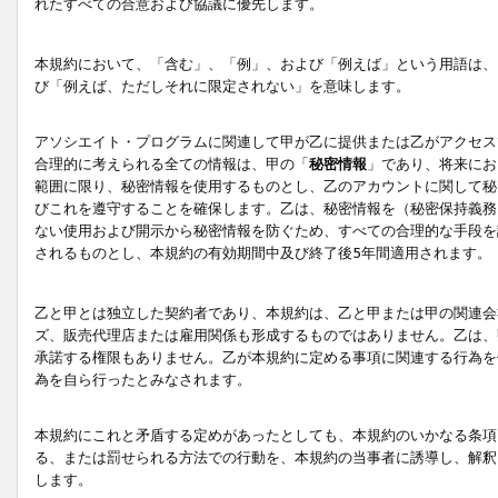
れたすべての合意および協議に優先します。
本規約において、「含む」、「例」、および「例えば」という用語は、
び「例えば、ただしそれに限定されない」を意味します。
アソシエイト・プログラムに関連して甲が乙に提供または乙がアクセス
合理的に考えられる全ての情報は、甲の「
秘密情報
」であり、将来にお
範囲に限り、秘密情報を使用するものとし、乙のアカウントに関して秘
びこれを遵守することを確保します。乙は、秘密情報を（秘密保持義務
ない使用および開示から秘密情報を防ぐため、すべての合理的な手段を
されるものとし、本規約の有効期間中及び終了後5年間適用されます。
乙と甲とは独立した契約者であり、本規約は、乙と甲または甲の関連会
ズ、販売代理店または雇用関係も形成するものではありません。乙は、
承諾する権限もありません。乙が本規約に定める事項に関連する行為を
為を自ら行ったとみなされます。
本規約にこれと矛盾する定めがあったとしても、本規約のいかなる条項
る、または罰せられる方法での行動を、本規約の当事者に誘導し、解釈
します。