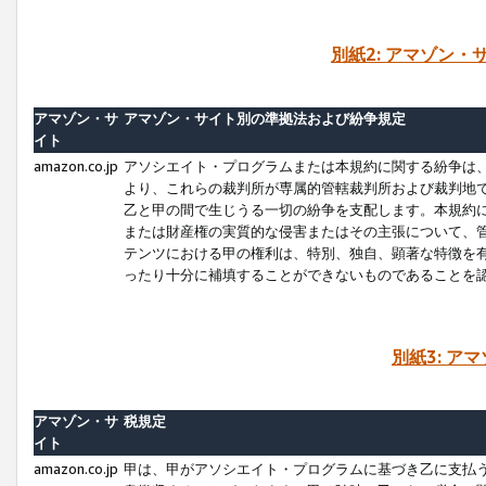
別紙2: アマゾン
アマゾン・サ
アマゾン・サイト別の準拠法および紛争規定
イト
amazon.co.jp
アソシエイト・プログラムまたは本規約に関する紛争は
より、これらの裁判所が専属的管轄裁判所および裁判地
乙と甲の間で生じうる一切の紛争を支配します。本規約
または財産権の実質的な侵害またはその主張について、
テンツにおける甲の権利は、特別、独自、顕著な特徴を
ったり十分に補填することができないものであることを
別紙3: ア
アマゾン・サ
税規定
イト
amazon.co.jp
甲は、甲がアソシエイト・プログラムに基づき乙に支払