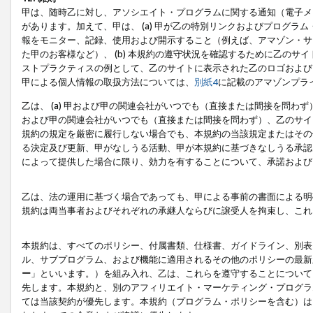
甲は、随時乙に対し、アソシエイト・プログラムに関する通知（電子メ
があります。加えて、甲は、 (a) 甲が乙の特別リンクおよびプログ
報をモニター、記録、使用および開示すること（例えば、アマゾン・サ
た甲のお客様など）、 (b) 本規約の遵守状況を確認するために乙のサイ
ストプラクティスの例として、乙のサイトに表示された乙のロゴおよび
甲による個人情報の取扱方法については、
別紙4
に記載のアマゾンプラ
乙は、 (a) 甲および甲の関連会社がいつでも（直接または間接を問わず
および甲の関連会社がいつでも（直接または間接を問わず）、乙のサイ
規約の規定を厳密に履行しない場合でも、本規約の当該規定またはその他
る決定及び更新、甲がなしうる活動、甲が本規約に基づきなしうる承認
によって提供した場合に限り、効力を有することについて、承諾および
乙は、法の運用に基づく場合であっても、甲による事前の書面による明
規約は両当事者およびそれぞれの承継人ならびに譲受人を拘束し、これ
本規約は、すべてのポリシー、付属書類、仕様書、ガイドライン、別表
ル、サブプログラム、および機能に適用されるその他のポリシーの最新
ー
」といいます。）を組み入れ、乙は、これらを遵守することについて
先します。本規約と、別のアフィリエイト・マーケティング・プログラ
ては当該契約が優先します。本規約（プログラム・ポリシーを含む）は