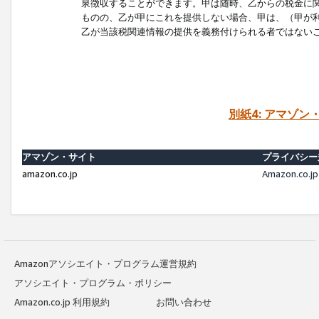
泉徴収することができます。甲は随時、乙からの税金に
ものの、乙が甲にこれを提供しない場合、甲は、（甲が
乙が当該税関連情報の提供を義務付けられる者ではない
別紙4: アマゾ
アマゾン・サイト
プライバシー
amazon.co.jp
Amazon.c
Amazonアソシエイト・プログラム運営規約
アソシエイト・プログラム・ポリシー
Amazon.co.jp 利用規約
お問い合わせ