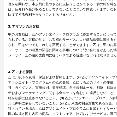
否かを問わず、本規約に基づき乙に支払うことができる一切の紹介料を
は、紹介料を受け取ることができないことについて同意し）ます。なお
回復できる権利を損なうこともありません。
3. アマゾンのお客様
甲のお客様は、乙がアソシエイト・プログラムに参加することによって
られているお客様の注文、お客様のサービスおよび商品販売に関するす
され、甲はいつでもこれらを変更することができます。乙は、甲のお客
ン・サイトとの相互の関係に関する事項について問い合わせがあった場
ン・サイト上の連絡先案内に従うべきである旨述べなければなりません
4. 乙による保証
乙は、以下を表明、保証および誓約します。 (a) 乙がアソシエイト・
アソシエイト・プログラムへの乙の参加、乙による乙のサイトの作成、
可、ガイダンス、実施規則、業界標準、自主規制ルール、判決、裁決ま
伝およびマーケティングに関する全ルールを含む）に違反しないこと、 
結が法的に阻止されないこと）、 (d) 乙がアソシエイト・プログラ
たは声明に依存していないこと、 (e) 乙が米国の制裁対象である場
科されている場合、乙はアソシエイト・プログラムに参加もせずサービス
国の法律と同じ内容の商品、ソフトウェア、技術およびサービスに適用さ