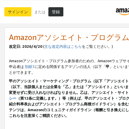
サインイン
登録
または
Amazonアソシエイト・プログラ
改定日: 2026/4/20
(
主な改定内容はこちら
をご覧ください。)
Amazonアソシエイト・プログラム参加者のための、Amazonウェブサ
申込者は
別紙1
に定める関係するアマゾンの法人（以下「
甲
」といいま
とができます。
甲のアソシエイト・マーケティング・プログラム（以下「アソシエイト
（以下、当該個人または企業を「乙」または「アソシエイト」といいま
変更せずに受け入れなければなりません。乙は、アソシエイト・サイト
シー
（第12条に定義します。）等（例えば、甲のアソシエイト・プロ
紹介料率表およびアソシエイト・プログラム商標ガイドライン）を含む本規
テンツは、Amazonのコミュニティガイドライン（報酬と引き換え
これらを注意深くご精読ください。