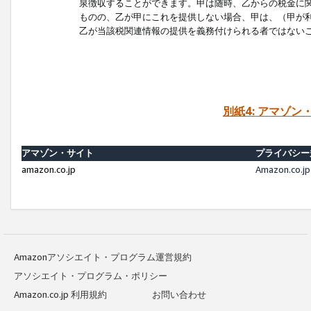
泉徴収することができます。甲は随時、乙からの税金に
ものの、乙が甲にこれを提供しない場合、甲は、（甲が
乙が当該税関連情報の提供を義務付けられる者ではない
別紙4: アマゾ
アマゾン・サイト
プライバシー
amazon.co.jp
Amazon.c
Amazonアソシエイト・プログラム運営規約
アソシエイト・プログラム・ポリシー
Amazon.co.jp 利用規約
お問い合わせ