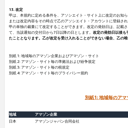
13. 改定
甲は、本規約に定める条件を、アソシエイト・サイト上に改定のお知ら
または改定内容をその時点で乙のアソシエイト・アカウントに登録され
甲の単独の裁量にて改定することができます。改定の発効日は、記載さ
て、当該通知の交付日から7日以降の日とします。
改定の発効日以後も
たこととなります。乙が改定を受け入れることができない場合、乙の唯
別紙 1: 地域毎のアマゾン企業およびアマゾン・サイト
別紙 2: アマゾン・サイト毎の準拠法および紛争規定
別紙 3: アマゾン・サイト毎の税規定
別紙 4: アマゾン・サイト毎のプライバシー規約
別紙1: 地域毎のア
地域
アマゾン企業
日本
アマゾンジャパン合同会社