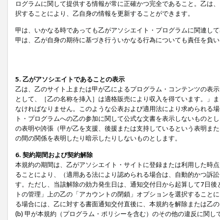
ログラムに関して提供する情報が常に正確かつ完全であること。乙は、
択することにより、乙自身の情報を更新することができます。
甲は、いかなる時であっても乙がアソシエイト・プログラムに関連して
甲は、乙が自身の期待に基づき行ういかなる行為についても責任を負い
5. 乙がアソシエイトであることの表示
乙は、乙のサイト上または甲が乙によるプログラム・コンテンツの表示ま
として、［乙の名称を挿入］は適格販売により収入を得ています。」ま
なければなりません。このような公表および適用法により求められる場
ト・プログラムへの乙の参加に関して公式な文書を表示しないものとし
の表明や誇張（甲が乙を支援、後援または支持しているという表明また
の間の関係を表明したり暗示したりしないものとします。
6. 契約期間および契約解除
本規約の期間は、乙がアソシエイト・サイトに登録または利用した時点
ることにより、（適用ある法により認められる場合は、自動的かつ訴訟
す。ただし、当該解除の効力発生日は、通知交付日から起算して7日後
トの管理」上の乙の「アカウントの閉鎖」オプションを選択することに
る場合には、乙に対する書面通知交付直後に、本規約を解除または乙のア
(b) 甲が本規約（プログラム・ポリシーを含む）のその他の違反に関し