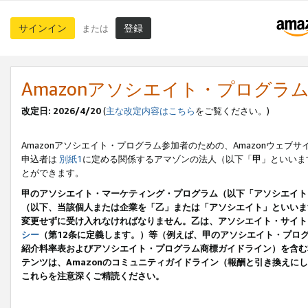
サインイン
登録
または
Amazonアソシエイト・プログラ
改定日: 2026/4/20
(
主な改定内容はこちら
をご覧ください。)
Amazonアソシエイト・プログラム参加者のための、Amazonウェブサ
申込者は
別紙1
に定める関係するアマゾンの法人（以下「
甲
」といいま
とができます。
甲のアソシエイト・マーケティング・プログラム（以下「アソシエイト
（以下、当該個人または企業を「乙」または「アソシエイト」といいま
変更せずに受け入れなければなりません。乙は、アソシエイト・サイト
シー
（第12条に定義します。）等（例えば、甲のアソシエイト・プロ
紹介料率表およびアソシエイト・プログラム商標ガイドライン）を含む本規
テンツは、Amazonのコミュニティガイドライン（報酬と引き換え
これらを注意深くご精読ください。