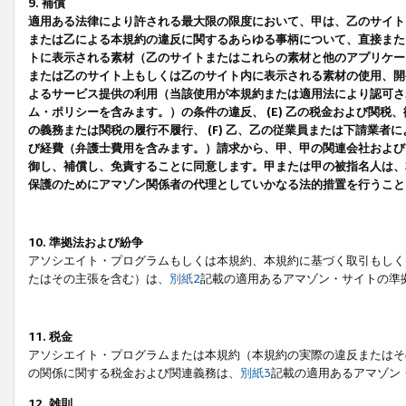
9. 補償
適用ある法律により許される最大限の限度において、甲は、乙のサイト
または乙による本規約の違反に関するあらゆる事柄について、直接または
トに表示される素材（乙のサイトまたはこれらの素材と他のアプリケーシ
または乙のサイト上もしくは乙のサイト内に表示される素材の使用、開発
よるサービス提供の利用（当該使用が本規約または適用法により認可され
ム・ポリシーを含みます。）の条件の違反、 (E) 乙の税金および関
の義務または関税の履行不履行、 (F) 乙、乙の従業員または下請業
び経費（弁護士費用を含みます。）請求から、甲、甲の関連会社および
御し、補償し、免責することに同意します。甲または甲の被指名人は、
保護のためにアマゾン関係者の代理としていかなる法的措置を行うこと
10. 準拠法および紛争
アソシエイト・プログラムもしくは本規約、本規約に基づく取引もしく
たはその主張を含む）は、
別紙2
記載の適用あるアマゾン・サイトの準
11. 税金
アソシエイト・プログラムまたは本規約（本規約の実際の違反またはそ
の関係に関する税金および関連義務は、
別紙3
記載の適用あるアマゾン
12. 雑則