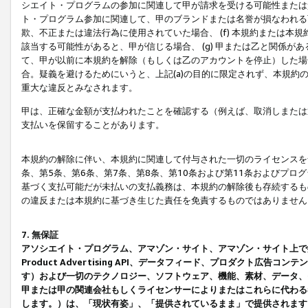
シエイト・プログラムの参加に関連して甲が請求を受ける可能性または責
ト・プログラム参加に関連して、甲のブランドまたは名誉が損なわれる可
欺、不正または違法行為に使用されていた場合、 (f) 本規約または
該当する可能性があると、甲が信じる場合、 (g) 甲または乙と関係
て、甲が以前に本規約を解除（もしくは乙のアカウントを停止）した場合
合。疑義を避けるためにいうと、上記(a)の目的に限定されず、本規約
重大な違反とみなされます。
甲は、正確な金額が支払われたことを確認する（例えば、取消しまたは
支払いを保留することがあります。
本規約の解除に伴い、本規約に関連して付与された一切のライセンスを
条、第5条、第6条、第7条、第8条、第10条および第11条およびプ
基づく支払可能だが未払いの支払義務は、本規約の解除後も存続するも
の違反または本規約に基づき生じた責任を免責するものではありません
7. 無保証
アソシエイト・プログラム、アマゾン・サイト、アマゾン・サイト上で
Product Advertising API、データフィード、プロダクト
す）および一切のテクノロジー、ソフトウェア、機能、素材、データ、
甲または甲の関連会社もしくライセンサーによりまたはこれらに代わる
します。）は、「現状有姿」、「提供されているまま」で提供されます