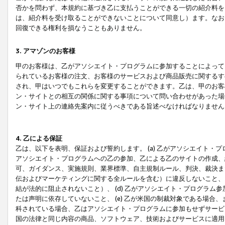
否かを問わず、本規約に基づき乙に支払うことができる一切の紹介料を
は、紹介料を受け取ることができないことについて同意し）ます。なお
回復できる権利を損なうこともありません。
3. アマゾンのお客様
甲のお客様は、乙がアソシエイト・プログラムに参加することによって
られているお客様の注文、お客様のサービスおよび商品販売に関するす
され、甲はいつでもこれらを変更することができます。乙は、甲のお客
ン・サイトとの相互の関係に関する事項について問い合わせがあった場
ン・サイト上の連絡先案内に従うべきである旨述べなければなりません
4. 乙による保証
乙は、以下を表明、保証および誓約します。 (a) 乙がアソシエイト・
アソシエイト・プログラムへの乙の参加、乙による乙のサイトの作成、
可、ガイダンス、実施規則、業界標準、自主規制ルール、判決、裁決ま
伝およびマーケティングに関する全ルールを含む）に違反しないこと、 
結が法的に阻止されないこと）、 (d) 乙がアソシエイト・プログラ
たは声明に依存していないこと、 (e) 乙が米国の制裁対象である場
科されている場合、乙はアソシエイト・プログラムに参加もせずサービス
国の法律と同じ内容の商品、ソフトウェア、技術およびサービスに適用さ