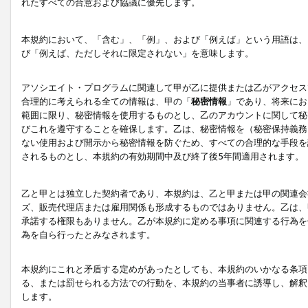
れたすべての合意および協議に優先します。
本規約において、「含む」、「例」、および「例えば」という用語は、
び「例えば、ただしそれに限定されない」を意味します。
アソシエイト・プログラムに関連して甲が乙に提供または乙がアクセス
合理的に考えられる全ての情報は、甲の「
秘密情報
」であり、将来にお
範囲に限り、秘密情報を使用するものとし、乙のアカウントに関して秘
びこれを遵守することを確保します。乙は、秘密情報を（秘密保持義務
ない使用および開示から秘密情報を防ぐため、すべての合理的な手段を
されるものとし、本規約の有効期間中及び終了後5年間適用されます。
乙と甲とは独立した契約者であり、本規約は、乙と甲または甲の関連会
ズ、販売代理店または雇用関係も形成するものではありません。乙は、
承諾する権限もありません。乙が本規約に定める事項に関連する行為を
為を自ら行ったとみなされます。
本規約にこれと矛盾する定めがあったとしても、本規約のいかなる条項
る、または罰せられる方法での行動を、本規約の当事者に誘導し、解釈
します。