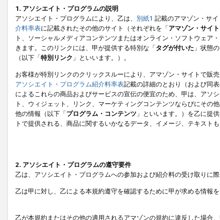
1. アソシエイト・プログラムの説明
アソシエイト・プログラムにより、乙は、
別紙1
記載のアマゾン・サイ
介料率表
に記載されたその他のサイト（それぞれを「
アマゾン・サイト
ト、ソーシャルメディアコンテンツまたはオンライン・ソフトウェア・
きます。このリンクには、甲が提供する特別な「
タグが付いた
」状態の
（以下「
特別リンク
」といいます。）。
お客様が特別リンクのクリックスルーにより、アマゾン・サイトで販売
アソシエイト・プログラム紹介料率表
記載の詳細のとおり（および同表
によるこれらの商品およびサービスの宣伝の便宜のため、甲は、アソシ
ト、ウィジェット、リンク、マーケティングコンテンツならびにその他
他の情報（以下「
プログラム・コンテンツ
」といいます。）を乙に提供
トで提供される、商品に関するいかなるデータ、イメージ、テキストも
2. アソシエイト・プログラムの遵守要件
乙は、アソシエイト・プログラムへの参加および紹介料の受け取りに際
乙は甲に対し、乙による本規約遵守を確認するために甲が求める情報を
乙が本規約またはその他の適用されるアマゾンの規約に違反した場合、