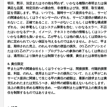
明示、黙示、法定またはその他を問わず、いかなる種類の表明または保
満足な品質、特定目的への適合性、非侵害および法、慣習、取引過程、
証を否認します。甲は、いつでも、随時サービス提供を中止し、サービ
の関連会社もしくはライセンサーのいずれも、サービス提供が継続され
れないこと、正確であること、エラーがないこともしくは有害な構成要
ずれも、 (A) 停電もしくはシステム障害を含む、いかなるエラー、不
たはいかなるデータ、イメージ、テキストその他の情報もしくはコンテ
いかなる責任も負いません。乙が甲もしくは他の個人もしくは団体から
的に定められていない保証を与えるものではありません。さらに、甲また
益、期待された売上、のれんその他の便益の損失、 (Y) 乙のアソシ
たは (Z) 乙のアソシエイト・プログラムへの参加の終了もしくは停
は、適用法により除外または制限できない補償、責任または表明を除外
8. 責任限定
甲または甲の関連会社もしくはライセンサーは、間接損害、付随的損害
益、利益、のれん、使用またはデータの損失について、たとえ甲がこれ
サービス提供に関連して生じる甲の責任の総額は、最新の請求または責
支払われたまたは支払うべき、紹介料の総額を超えないものとします。
法上の救済を求める権利を含め、一切の権利または衡平法上の救済を放
任を制限するものではありません。