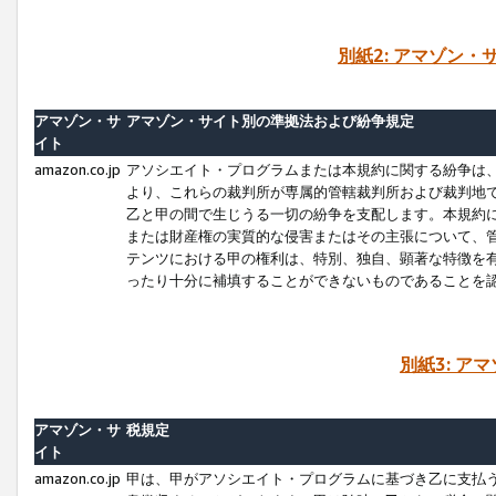
別紙2: アマゾン
アマゾン・サ
アマゾン・サイト別の準拠法および紛争規定
イト
amazon.co.jp
アソシエイト・プログラムまたは本規約に関する紛争は
より、これらの裁判所が専属的管轄裁判所および裁判地
乙と甲の間で生じうる一切の紛争を支配します。本規約
または財産権の実質的な侵害またはその主張について、
テンツにおける甲の権利は、特別、独自、顕著な特徴を
ったり十分に補填することができないものであることを
別紙3: ア
アマゾン・サ
税規定
イト
amazon.co.jp
甲は、甲がアソシエイト・プログラムに基づき乙に支払