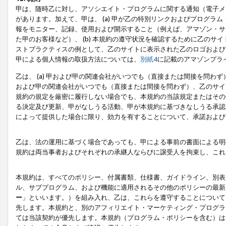
甲は、随時乙に対し、アソシエイト・プログラムに関する通知（電子メ
があります。加えて、甲は、 (a) 甲が乙の特別リンクおよびプログ
報をモニター、記録、使用および開示すること（例えば、アマゾン・サ
た甲のお客様など）、 (b) 本規約の遵守状況を確認するために乙のサイ
ストプラクティスの例として、乙のサイトに表示された乙のロゴおよび
甲による個人情報の取扱方法については、
別紙4
に記載のアマゾンプラ
乙は、 (a) 甲および甲の関連会社がいつでも（直接または間接を問わず
および甲の関連会社がいつでも（直接または間接を問わず）、乙のサイ
規約の規定を厳密に履行しない場合でも、本規約の当該規定またはその他
る決定及び更新、甲がなしうる活動、甲が本規約に基づきなしうる承認
によって提供した場合に限り、効力を有することについて、承諾および
乙は、法の運用に基づく場合であっても、甲による事前の書面による明
規約は両当事者およびそれぞれの承継人ならびに譲受人を拘束し、これ
本規約は、すべてのポリシー、付属書類、仕様書、ガイドライン、別表
ル、サブプログラム、および機能に適用されるその他のポリシーの最新
ー
」といいます。）を組み入れ、乙は、これらを遵守することについて
先します。本規約と、別のアフィリエイト・マーケティング・プログラ
ては当該契約が優先します。本規約（プログラム・ポリシーを含む）は