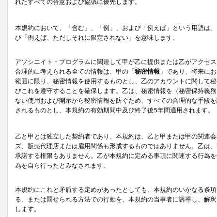
れたすべての合意および協議に優先します。
本規約において、「含む」、「例」、および「例えば」という用語は、
び「例えば、ただしそれに限定されない」を意味します。
アソシエイト・プログラムに関連して甲が乙に提供または乙がアクセス
合理的に考えられる全ての情報は、甲の「
秘密情報
」であり、将来にお
範囲に限り、秘密情報を使用するものとし、乙のアカウントに関して秘
びこれを遵守することを確保します。乙は、秘密情報を（秘密保持義務
ない使用および開示から秘密情報を防ぐため、すべての合理的な手段を
されるものとし、本規約の有効期間中及び終了後5年間適用されます。
乙と甲とは独立した契約者であり、本規約は、乙と甲または甲の関連会
ズ、販売代理店または雇用関係も形成するものではありません。乙は、
承諾する権限もありません。乙が本規約に定める事項に関連する行為を
為を自ら行ったとみなされます。
本規約にこれと矛盾する定めがあったとしても、本規約のいかなる条項
る、または罰せられる方法での行動を、本規約の当事者に誘導し、解釈
します。