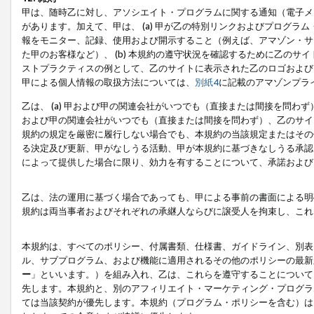
甲は、随時乙に対し、アソシエイト・プログラムに関する通知（電子メ
があります。加えて、甲は、 (a) 甲が乙の特別リンクおよびプログ
報をモニター、記録、使用および開示すること（例えば、アマゾン・サ
た甲のお客様など）、 (b) 本規約の遵守状況を確認するために乙のサイ
ストプラクティスの例として、乙のサイトに表示された乙のロゴおよび
甲による個人情報の取扱方法については、
別紙4
に記載のアマゾンプラ
乙は、 (a) 甲および甲の関連会社がいつでも（直接または間接を問わず
および甲の関連会社がいつでも（直接または間接を問わず）、乙のサイ
規約の規定を厳密に履行しない場合でも、本規約の当該規定またはその他
る決定及び更新、甲がなしうる活動、甲が本規約に基づきなしうる承認
によって提供した場合に限り、効力を有することについて、承諾および
乙は、法の運用に基づく場合であっても、甲による事前の書面による明
規約は両当事者およびそれぞれの承継人ならびに譲受人を拘束し、これ
本規約は、すべてのポリシー、付属書類、仕様書、ガイドライン、別表
ル、サブプログラム、および機能に適用されるその他のポリシーの最新
ー
」といいます。）を組み入れ、乙は、これらを遵守することについて
先します。本規約と、別のアフィリエイト・マーケティング・プログラ
ては当該契約が優先します。本規約（プログラム・ポリシーを含む）は