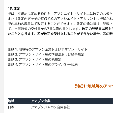
13. 改定
甲は、本規約に定める条件を、アソシエイト・サイト上に改定のお知ら
または改定内容をその時点で乙のアソシエイト・アカウントに登録され
甲の単独の裁量にて改定することができます。改定の発効日は、記載さ
て、当該通知の交付日から7日以降の日とします。
改定の発効日以後も
たこととなります。乙が改定を受け入れることができない場合、乙の唯
別紙 1: 地域毎のアマゾン企業およびアマゾン・サイト
別紙 2: アマゾン・サイト毎の準拠法および紛争規定
別紙 3: アマゾン・サイト毎の税規定
別紙 4: アマゾン・サイト毎のプライバシー規約
別紙1: 地域毎のア
地域
アマゾン企業
日本
アマゾンジャパン合同会社