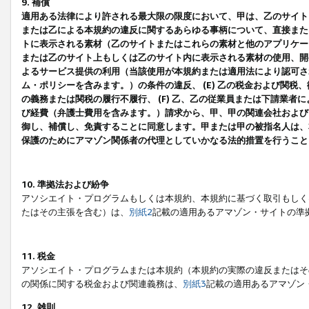
9. 補償
適用ある法律により許される最大限の限度において、甲は、乙のサイト
または乙による本規約の違反に関するあらゆる事柄について、直接または
トに表示される素材（乙のサイトまたはこれらの素材と他のアプリケーシ
または乙のサイト上もしくは乙のサイト内に表示される素材の使用、開発
よるサービス提供の利用（当該使用が本規約または適用法により認可され
ム・ポリシーを含みます。）の条件の違反、 (E) 乙の税金および関
の義務または関税の履行不履行、 (F) 乙、乙の従業員または下請業
び経費（弁護士費用を含みます。）請求から、甲、甲の関連会社および
御し、補償し、免責することに同意します。甲または甲の被指名人は、
保護のためにアマゾン関係者の代理としていかなる法的措置を行うこと
10. 準拠法および紛争
アソシエイト・プログラムもしくは本規約、本規約に基づく取引もしく
たはその主張を含む）は、
別紙2
記載の適用あるアマゾン・サイトの準
11. 税金
アソシエイト・プログラムまたは本規約（本規約の実際の違反またはそ
の関係に関する税金および関連義務は、
別紙3
記載の適用あるアマゾン
12. 雑則