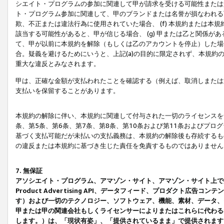
シエイト・プログラムの参加に関連して甲が請求を受ける可能性または責
ト・プログラム参加に関連して、甲のブランドまたは名誉が損なわれる可
欺、不正または違法行為に使用されていた場合、 (f) 本規約または
該当する可能性があると、甲が信じる場合、 (g) 甲または乙と関係
て、甲が以前に本規約を解除（もしくは乙のアカウントを停止）した場合
合。疑義を避けるためにいうと、上記(a)の目的に限定されず、本規約
重大な違反とみなされます。
甲は、正確な金額が支払われたことを確認する（例えば、取消しまたは
支払いを保留することがあります。
本規約の解除に伴い、本規約に関連して付与された一切のライセンスを
条、第5条、第6条、第7条、第8条、第10条および第11条およびプ
基づく支払可能だが未払いの支払義務は、本規約の解除後も存続するも
の違反または本規約に基づき生じた責任を免責するものではありません
7. 無保証
アソシエイト・プログラム、アマゾン・サイト、アマゾン・サイト上で
Product Advertising API、データフィード、プロダクト
す）および一切のテクノロジー、ソフトウェア、機能、素材、データ、
甲または甲の関連会社もしくライセンサーによりまたはこれらに代わる
します。）は、「現状有姿」、「提供されているまま」で提供されます