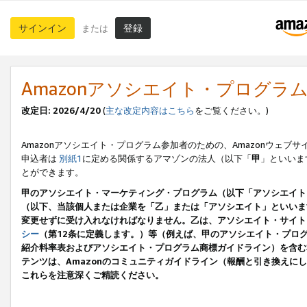
サインイン
登録
または
Amazonアソシエイト・プログラ
改定日: 2026/4/20
(
主な改定内容はこちら
をご覧ください。)
Amazonアソシエイト・プログラム参加者のための、Amazonウェブサ
申込者は
別紙1
に定める関係するアマゾンの法人（以下「
甲
」といいま
とができます。
甲のアソシエイト・マーケティング・プログラム（以下「アソシエイト
（以下、当該個人または企業を「乙」または「アソシエイト」といいま
変更せずに受け入れなければなりません。乙は、アソシエイト・サイト
シー
（第12条に定義します。）等（例えば、甲のアソシエイト・プロ
紹介料率表およびアソシエイト・プログラム商標ガイドライン）を含む本規
テンツは、Amazonのコミュニティガイドライン（報酬と引き換え
これらを注意深くご精読ください。