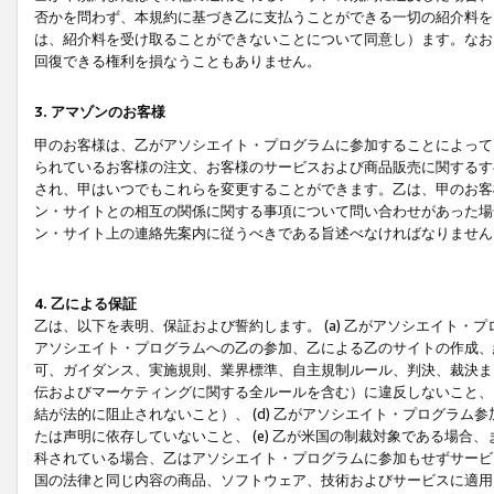
否かを問わず、本規約に基づき乙に支払うことができる一切の紹介料を
は、紹介料を受け取ることができないことについて同意し）ます。なお
回復できる権利を損なうこともありません。
3. アマゾンのお客様
甲のお客様は、乙がアソシエイト・プログラムに参加することによって
られているお客様の注文、お客様のサービスおよび商品販売に関するす
され、甲はいつでもこれらを変更することができます。乙は、甲のお客
ン・サイトとの相互の関係に関する事項について問い合わせがあった場
ン・サイト上の連絡先案内に従うべきである旨述べなければなりません
4. 乙による保証
乙は、以下を表明、保証および誓約します。 (a) 乙がアソシエイト・
アソシエイト・プログラムへの乙の参加、乙による乙のサイトの作成、
可、ガイダンス、実施規則、業界標準、自主規制ルール、判決、裁決ま
伝およびマーケティングに関する全ルールを含む）に違反しないこと、 
結が法的に阻止されないこと）、 (d) 乙がアソシエイト・プログラ
たは声明に依存していないこと、 (e) 乙が米国の制裁対象である場
科されている場合、乙はアソシエイト・プログラムに参加もせずサービス
国の法律と同じ内容の商品、ソフトウェア、技術およびサービスに適用さ