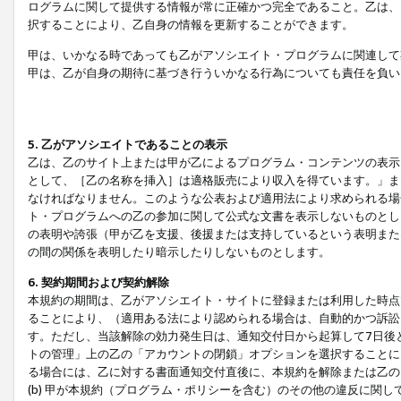
ログラムに関して提供する情報が常に正確かつ完全であること。乙は、
択することにより、乙自身の情報を更新することができます。
甲は、いかなる時であっても乙がアソシエイト・プログラムに関連して
甲は、乙が自身の期待に基づき行ういかなる行為についても責任を負い
5. 乙がアソシエイトであることの表示
乙は、乙のサイト上または甲が乙によるプログラム・コンテンツの表示ま
として、［乙の名称を挿入］は適格販売により収入を得ています。」ま
なければなりません。このような公表および適用法により求められる場
ト・プログラムへの乙の参加に関して公式な文書を表示しないものとし
の表明や誇張（甲が乙を支援、後援または支持しているという表明また
の間の関係を表明したり暗示したりしないものとします。
6. 契約期間および契約解除
本規約の期間は、乙がアソシエイト・サイトに登録または利用した時点
ることにより、（適用ある法により認められる場合は、自動的かつ訴訟
す。ただし、当該解除の効力発生日は、通知交付日から起算して7日後
トの管理」上の乙の「アカウントの閉鎖」オプションを選択することに
る場合には、乙に対する書面通知交付直後に、本規約を解除または乙のア
(b) 甲が本規約（プログラム・ポリシーを含む）のその他の違反に関し