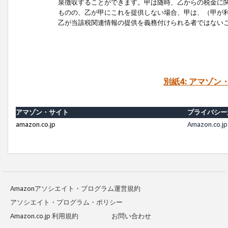
泉徴収することができます。甲は随時、乙からの税金に
ものの、乙が甲にこれを提供しない場合、甲は、（甲が
乙が当該税関連情報の提供を義務付けられる者ではない
別紙4: アマゾ
アマゾン・サイト
プライバシー
amazon.co.jp
Amazon.c
Amazonアソシエイト・プログラム運営規約
アソシエイト・プログラム・ポリシー
Amazon.co.jp 利用規約
お問い合わせ