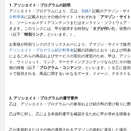
1. アソシエイト・プログラムの説明
アソシエイト・プログラムにより、乙は、
別紙1
記載のアマゾン・サイ
介料率表
に記載されたその他のサイト（それぞれを「
アマゾン・サイト
ト、ソーシャルメディアコンテンツまたはオンライン・ソフトウェア・
きます。このリンクには、甲が提供する特別な「
タグが付いた
」状態の
（以下「
特別リンク
」といいます。）。
お客様が特別リンクのクリックスルーにより、アマゾン・サイトで販売
アソシエイト・プログラム紹介料率表
記載の詳細のとおり（および同表
によるこれらの商品およびサービスの宣伝の便宜のため、甲は、アソシ
ト、ウィジェット、リンク、マーケティングコンテンツならびにその他
他の情報（以下「
プログラム・コンテンツ
」といいます。）を乙に提供
トで提供される、商品に関するいかなるデータ、イメージ、テキストも
2. アソシエイト・プログラムの遵守要件
乙は、アソシエイト・プログラムへの参加および紹介料の受け取りに際
乙は甲に対し、乙による本規約遵守を確認するために甲が求める情報を
乙が本規約またはその他の適用されるアマゾンの規約に違反した場合、