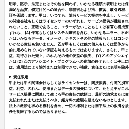
明示、黙示、法定またはその他を問わず、いかなる種類の表明または保
満足な品質、特定目的への適合性、非侵害および法、慣習、取引過程、
証を否認します。甲は、いつでも、随時サービス提供を中止し、サービ
の関連会社もしくはライセンサーのいずれも、サービス提供が継続され
れないこと、正確であること、エラーがないこともしくは有害な構成要
ずれも、 (A) 停電もしくはシステム障害を含む、いかなるエラー、不
たはいかなるデータ、イメージ、テキストその他の情報もしくはコンテ
いかなる責任も負いません。乙が甲もしくは他の個人もしくは団体から
的に定められていない保証を与えるものではありません。さらに、甲また
益、期待された売上、のれんその他の便益の損失、 (Y) 乙のアソシ
たは (Z) 乙のアソシエイト・プログラムへの参加の終了もしくは停
は、適用法により除外または制限できない補償、責任または表明を除外
8. 責任限定
甲または甲の関連会社もしくはライセンサーは、間接損害、付随的損害
益、利益、のれん、使用またはデータの損失について、たとえ甲がこれ
サービス提供に関連して生じる甲の責任の総額は、最新の請求または責
支払われたまたは支払うべき、紹介料の総額を超えないものとします。
法上の救済を求める権利を含め、一切の権利または衡平法上の救済を放
任を制限するものではありません。