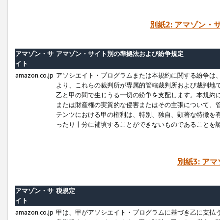
別紙2: アマゾン
アマゾン・サ
アマゾン・サイト別の準拠法および紛争規定
イト
amazon.co.jp
アソシエイト・プログラムまたは本規約に関する紛争は
より、これらの裁判所が専属的管轄裁判所および裁判地
乙と甲の間で生じうる一切の紛争を支配します。本規約
または財産権の実質的な侵害またはその主張について、
テンツにおける甲の権利は、特別、独自、顕著な特徴を
ったり十分に補填することができないものであることを
別紙3: ア
アマゾン・サ
税規定
イト
amazon.co.jp
甲は、甲がアソシエイト・プログラムに基づき乙に支払