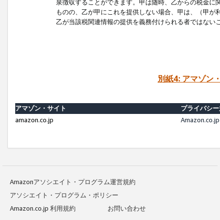
泉徴収することができます。甲は随時、乙からの税金に
ものの、乙が甲にこれを提供しない場合、甲は、（甲が
乙が当該税関連情報の提供を義務付けられる者ではない
別紙4: アマゾ
アマゾン・サイト
プライバシー
amazon.co.jp
Amazon.c
Amazonアソシエイト・プログラム運営規約
アソシエイト・プログラム・ポリシー
Amazon.co.jp 利用規約
お問い合わせ