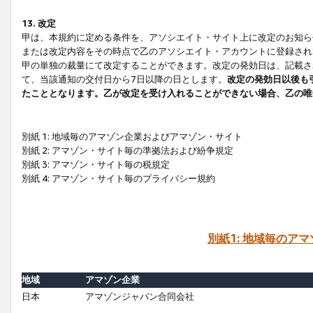
13. 改定
甲は、本規約に定める条件を、アソシエイト・サイト上に改定のお知ら
または改定内容をその時点で乙のアソシエイト・アカウントに登録され
甲の単独の裁量にて改定することができます。改定の発効日は、記載さ
て、当該通知の交付日から7日以降の日とします。
改定の発効日以後も
たこととなります。乙が改定を受け入れることができない場合、乙の唯
別紙 1: 地域毎のアマゾン企業およびアマゾン・サイト
別紙 2: アマゾン・サイト毎の準拠法および紛争規定
別紙 3: アマゾン・サイト毎の税規定
別紙 4: アマゾン・サイト毎のプライバシー規約
別紙1: 地域毎のア
地域
アマゾン企業
日本
アマゾンジャパン合同会社