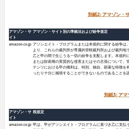
別紙2: アマゾン
アマゾン・サ
アマゾン・サイト別の準拠法および紛争規定
イト
amazon.co.jp
アソシエイト・プログラムまたは本規約に関する紛争は
より、これらの裁判所が専属的管轄裁判所および裁判地
乙と甲の間で生じうる一切の紛争を支配します。本規約
または財産権の実質的な侵害またはその主張について、
テンツにおける甲の権利は、特別、独自、顕著な特徴を
ったり十分に補填することができないものであることを
別紙3: ア
アマゾン・サ
税規定
イト
amazon.co.jp
甲は、甲がアソシエイト・プログラムに基づき乙に支払