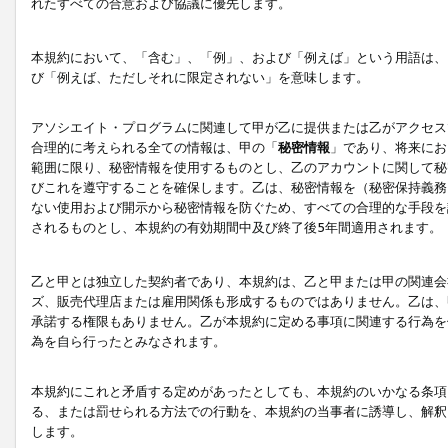
れたすべての合意および協議に優先します。
本規約において、「含む」、「例」、および「例えば」という用語は、
び「例えば、ただしそれに限定されない」を意味します。
アソシエイト・プログラムに関連して甲が乙に提供または乙がアクセス
合理的に考えられる全ての情報は、甲の「
秘密情報
」であり、将来にお
範囲に限り、秘密情報を使用するものとし、乙のアカウントに関して秘
びこれを遵守することを確保します。乙は、秘密情報を（秘密保持義務
ない使用および開示から秘密情報を防ぐため、すべての合理的な手段を
されるものとし、本規約の有効期間中及び終了後5年間適用されます。
乙と甲とは独立した契約者であり、本規約は、乙と甲または甲の関連会
ズ、販売代理店または雇用関係も形成するものではありません。乙は、
承諾する権限もありません。乙が本規約に定める事項に関連する行為を
為を自ら行ったとみなされます。
本規約にこれと矛盾する定めがあったとしても、本規約のいかなる条項
る、または罰せられる方法での行動を、本規約の当事者に誘導し、解釈
します。