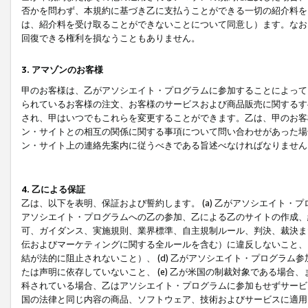
否かを問わず、本規約に基づき乙に支払うことができる一切の紹介料を
は、紹介料を受け取ることができないことについて同意し）ます。なお
回復できる権利を損なうこともありません。
3. アマゾンのお客様
甲のお客様は、乙がアソシエイト・プログラムに参加することによって
られているお客様の注文、お客様のサービスおよび商品販売に関するす
され、甲はいつでもこれらを変更することができます。乙は、甲のお客
ン・サイトとの相互の関係に関する事項について問い合わせがあった場
ン・サイト上の連絡先案内に従うべきである旨述べなければなりません
4. 乙による保証
乙は、以下を表明、保証および誓約します。 (a) 乙がアソシエイト・
アソシエイト・プログラムへの乙の参加、乙による乙のサイトの作成、
可、ガイダンス、実施規則、業界標準、自主規制ルール、判決、裁決ま
伝およびマーケティングに関する全ルールを含む）に違反しないこと、 
結が法的に阻止されないこと）、 (d) 乙がアソシエイト・プログラ
たは声明に依存していないこと、 (e) 乙が米国の制裁対象である場
科されている場合、乙はアソシエイト・プログラムに参加もせずサービス
国の法律と同じ内容の商品、ソフトウェア、技術およびサービスに適用さ