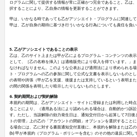
ログラムに関して提供する情報が常に正確かつ完全であること。乙は、
択することにより、乙自身の情報を更新することができます。
甲は、いかなる時であっても乙がアソシエイト・プログラムに関連して
甲は、乙が自身の期待に基づき行ういかなる行為についても責任を負い
5. 乙がアソシエイトであることの表示
乙は、乙のサイト上または甲が乙によるプログラム・コンテンツの表示ま
として、［乙の名称を挿入］は適格販売により収入を得ています。」ま
なければなりません。このような公表および適用法により求められる場
ト・プログラムへの乙の参加に関して公式な文書を表示しないものとし
の表明や誇張（甲が乙を支援、後援または支持しているという表明また
の間の関係を表明したり暗示したりしないものとします。
6. 契約期間および契約解除
本規約の期間は、乙がアソシエイト・サイトに登録または利用した時点
ることにより、（適用ある法により認められる場合は、自動的かつ訴訟
す。ただし、当該解除の効力発生日は、通知交付日から起算して7日後
トの管理」上の乙の「アカウントの閉鎖」オプションを選択することに
る場合には、乙に対する書面通知交付直後に、本規約を解除または乙のア
(b) 甲が本規約（プログラム・ポリシーを含む）のその他の違反に関し