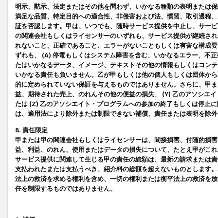
明示、黙示、法定またはその他を問わず、いかなる種類の表明または保
満足な品質、特定目的への適合性、非侵害および法、慣習、取引過程、
証を否認します。甲は、いつでも、随時サービス提供を中止し、サービ
の関連会社もしくはライセンサーのいずれも、サービス提供が継続され
れないこと、正確であること、エラーがないこともしくは有害な構成要
ずれも、 (A) 停電もしくはシステム障害を含む、いかなるエラー、不
たはいかなるデータ、イメージ、テキストその他の情報もしくはコンテ
いかなる責任も負いません。乙が甲もしくは他の個人もしくは団体から
的に定められていない保証を与えるものではありません。さらに、甲また
益、期待された売上、のれんその他の便益の損失、 (Y) 乙のアソシ
たは (Z) 乙のアソシエイト・プログラムへの参加の終了もしくは停
は、適用法により除外または制限できない補償、責任または表明を除外
8. 責任限定
甲または甲の関連会社もしくはライセンサーは、間接損害、付随的損害
益、利益、のれん、使用またはデータの損失について、たとえ甲がこれ
サービス提供に関連して生じる甲の責任の総額は、最新の請求または責
支払われたまたは支払うべき、紹介料の総額を超えないものとします。
法上の救済を求める権利を含め、一切の権利または衡平法上の救済を放
任を制限するものではありません。