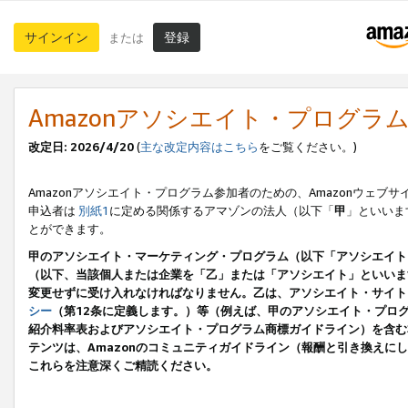
サインイン
登録
または
Amazonアソシエイト・プログラ
改定日: 2026/4/20
(
主な改定内容はこちら
をご覧ください。)
Amazonアソシエイト・プログラム参加者のための、Amazonウェブサ
申込者は
別紙1
に定める関係するアマゾンの法人（以下「
甲
」といいま
とができます。
甲のアソシエイト・マーケティング・プログラム（以下「アソシエイト
（以下、当該個人または企業を「乙」または「アソシエイト」といいま
変更せずに受け入れなければなりません。乙は、アソシエイト・サイト
シー
（第12条に定義します。）等（例えば、甲のアソシエイト・プロ
紹介料率表およびアソシエイト・プログラム商標ガイドライン）を含む本規
テンツは、Amazonのコミュニティガイドライン（報酬と引き換え
これらを注意深くご精読ください。