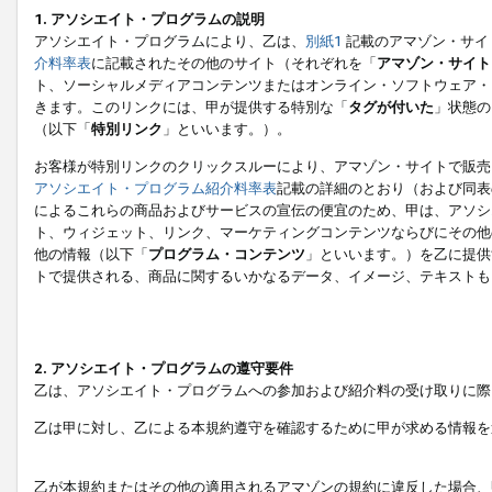
1. アソシエイト・プログラムの説明
アソシエイト・プログラムにより、乙は、
別紙1
記載のアマゾン・サイ
介料率表
に記載されたその他のサイト（それぞれを「
アマゾン・サイト
ト、ソーシャルメディアコンテンツまたはオンライン・ソフトウェア・
きます。このリンクには、甲が提供する特別な「
タグが付いた
」状態の
（以下「
特別リンク
」といいます。）。
お客様が特別リンクのクリックスルーにより、アマゾン・サイトで販売
アソシエイト・プログラム紹介料率表
記載の詳細のとおり（および同表
によるこれらの商品およびサービスの宣伝の便宜のため、甲は、アソシ
ト、ウィジェット、リンク、マーケティングコンテンツならびにその他
他の情報（以下「
プログラム・コンテンツ
」といいます。）を乙に提供
トで提供される、商品に関するいかなるデータ、イメージ、テキストも
2. アソシエイト・プログラムの遵守要件
乙は、アソシエイト・プログラムへの参加および紹介料の受け取りに際
乙は甲に対し、乙による本規約遵守を確認するために甲が求める情報を
乙が本規約またはその他の適用されるアマゾンの規約に違反した場合、