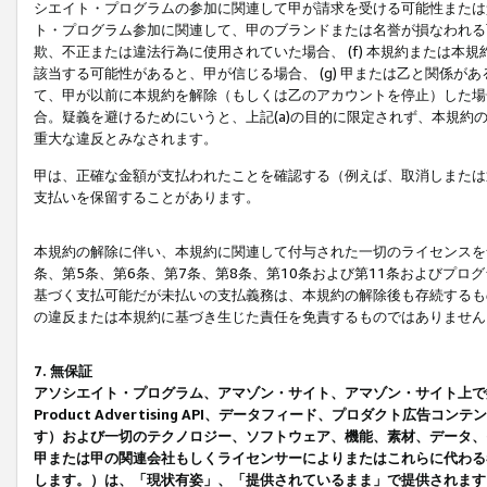
シエイト・プログラムの参加に関連して甲が請求を受ける可能性または責
ト・プログラム参加に関連して、甲のブランドまたは名誉が損なわれる可
欺、不正または違法行為に使用されていた場合、 (f) 本規約または
該当する可能性があると、甲が信じる場合、 (g) 甲または乙と関係
て、甲が以前に本規約を解除（もしくは乙のアカウントを停止）した場合
合。疑義を避けるためにいうと、上記(a)の目的に限定されず、本規約
重大な違反とみなされます。
甲は、正確な金額が支払われたことを確認する（例えば、取消しまたは
支払いを保留することがあります。
本規約の解除に伴い、本規約に関連して付与された一切のライセンスを
条、第5条、第6条、第7条、第8条、第10条および第11条およびプ
基づく支払可能だが未払いの支払義務は、本規約の解除後も存続するも
の違反または本規約に基づき生じた責任を免責するものではありません
7. 無保証
アソシエイト・プログラム、アマゾン・サイト、アマゾン・サイト上で
Product Advertising API、データフィード、プロダクト
す）および一切のテクノロジー、ソフトウェア、機能、素材、データ、
甲または甲の関連会社もしくライセンサーによりまたはこれらに代わる
します。）は、「現状有姿」、「提供されているまま」で提供されます