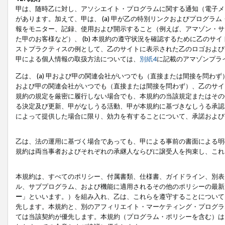
甲は、随時乙に対し、アソシエイト・プログラムに関する通知（電子メ
があります。加えて、甲は、 (a) 甲が乙の特別リンクおよびプログ
報をモニター、記録、使用および開示すること（例えば、アマゾン・サ
た甲のお客様など）、 (b) 本規約の遵守状況を確認するために乙のサイ
ストプラクティスの例として、乙のサイトに表示された乙のロゴおよび
甲による個人情報の取扱方法については、
別紙4
に記載のアマゾンプラ
乙は、 (a) 甲および甲の関連会社がいつでも（直接または間接を問わず
および甲の関連会社がいつでも（直接または間接を問わず）、乙のサイ
規約の規定を厳密に履行しない場合でも、本規約の当該規定またはその他
る決定及び更新、甲がなしうる活動、甲が本規約に基づきなしうる承認
によって提供した場合に限り、効力を有することについて、承諾および
乙は、法の運用に基づく場合であっても、甲による事前の書面による明
規約は両当事者およびそれぞれの承継人ならびに譲受人を拘束し、これ
本規約は、すべてのポリシー、付属書類、仕様書、ガイドライン、別表
ル、サブプログラム、および機能に適用されるその他のポリシーの最新
ー
」といいます。）を組み入れ、乙は、これらを遵守することについて
先します。本規約と、別のアフィリエイト・マーケティング・プログラ
ては当該契約が優先します。本規約（プログラム・ポリシーを含む）は