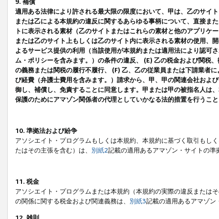
9. 補償
適用ある法律により許される最大限の限度において、甲は、乙のサイト
または乙による本規約の違反に関するあらゆる事柄について、直接または
トに表示される素材（乙のサイトまたはこれらの素材と他のアプリケーシ
または乙のサイト上もしくは乙のサイト内に表示される素材の使用、開発
よるサービス提供の利用（当該使用が本規約または適用法により認可され
ム・ポリシーを含みます。）の条件の違反、 (E) 乙の税金および関
の義務または関税の履行不履行、 (F) 乙、乙の従業員または下請業
び経費（弁護士費用を含みます。）請求から、甲、甲の関連会社および
御し、補償し、免責することに同意します。甲または甲の被指名人は、
保護のためにアマゾン関係者の代理としていかなる法的措置を行うこと
10. 準拠法および紛争
アソシエイト・プログラムもしくは本規約、本規約に基づく取引もしく
たはその主張を含む）は、
別紙2
記載の適用あるアマゾン・サイトの準
11. 税金
アソシエイト・プログラムまたは本規約（本規約の実際の違反またはそ
の関係に関する税金および関連義務は、
別紙3
記載の適用あるアマゾン
12. 雑則