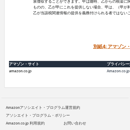
泉徴収することができます。甲は随時、乙からの税金に
ものの、乙が甲にこれを提供しない場合、甲は、（甲が
乙が当該税関連情報の提供を義務付けられる者ではない
別紙4: アマゾ
アマゾン・サイト
プライバシー
amazon.co.jp
Amazon.c
Amazonアソシエイト・プログラム運営規約
アソシエイト・プログラム・ポリシー
Amazon.co.jp 利用規約
お問い合わせ