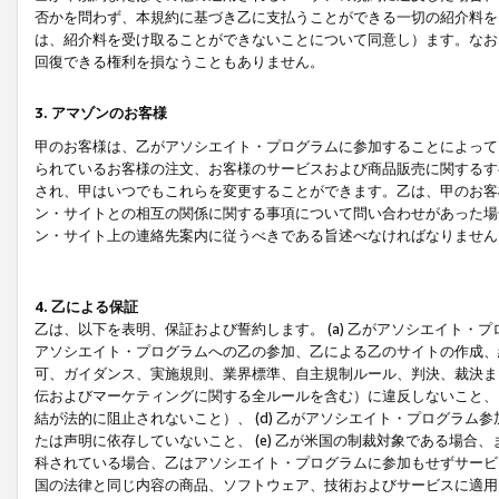
否かを問わず、本規約に基づき乙に支払うことができる一切の紹介料を
は、紹介料を受け取ることができないことについて同意し）ます。なお
回復できる権利を損なうこともありません。
3. アマゾンのお客様
甲のお客様は、乙がアソシエイト・プログラムに参加することによって
られているお客様の注文、お客様のサービスおよび商品販売に関するす
され、甲はいつでもこれらを変更することができます。乙は、甲のお客
ン・サイトとの相互の関係に関する事項について問い合わせがあった場
ン・サイト上の連絡先案内に従うべきである旨述べなければなりません
4. 乙による保証
乙は、以下を表明、保証および誓約します。 (a) 乙がアソシエイト・
アソシエイト・プログラムへの乙の参加、乙による乙のサイトの作成、
可、ガイダンス、実施規則、業界標準、自主規制ルール、判決、裁決ま
伝およびマーケティングに関する全ルールを含む）に違反しないこと、 
結が法的に阻止されないこと）、 (d) 乙がアソシエイト・プログラ
たは声明に依存していないこと、 (e) 乙が米国の制裁対象である場
科されている場合、乙はアソシエイト・プログラムに参加もせずサービス
国の法律と同じ内容の商品、ソフトウェア、技術およびサービスに適用さ