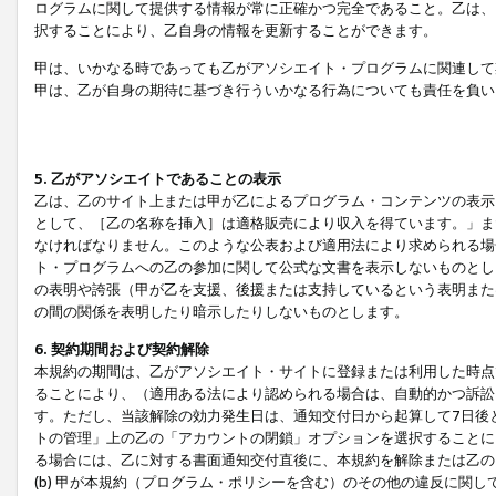
ログラムに関して提供する情報が常に正確かつ完全であること。乙は、
択することにより、乙自身の情報を更新することができます。
甲は、いかなる時であっても乙がアソシエイト・プログラムに関連して
甲は、乙が自身の期待に基づき行ういかなる行為についても責任を負い
5. 乙がアソシエイトであることの表示
乙は、乙のサイト上または甲が乙によるプログラム・コンテンツの表示ま
として、［乙の名称を挿入］は適格販売により収入を得ています。」ま
なければなりません。このような公表および適用法により求められる場
ト・プログラムへの乙の参加に関して公式な文書を表示しないものとし
の表明や誇張（甲が乙を支援、後援または支持しているという表明また
の間の関係を表明したり暗示したりしないものとします。
6. 契約期間および契約解除
本規約の期間は、乙がアソシエイト・サイトに登録または利用した時点
ることにより、（適用ある法により認められる場合は、自動的かつ訴訟
す。ただし、当該解除の効力発生日は、通知交付日から起算して7日後
トの管理」上の乙の「アカウントの閉鎖」オプションを選択することに
る場合には、乙に対する書面通知交付直後に、本規約を解除または乙のア
(b) 甲が本規約（プログラム・ポリシーを含む）のその他の違反に関し