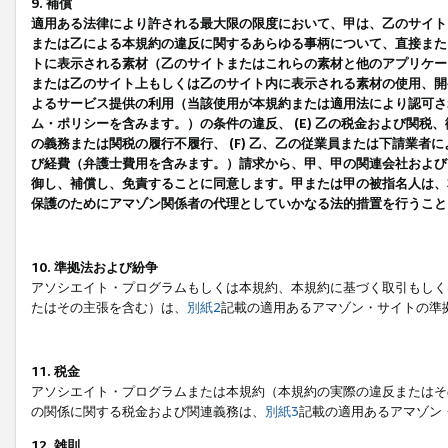
9. 補償
適用ある法律により許される最大限の限度において、甲は、乙のサイト
または乙による本規約の違反に関するあらゆる事柄について、直接または
トに表示される素材（乙のサイトまたはこれらの素材と他のアプリケーシ
または乙のサイト上もしくは乙のサイト内に表示される素材の使用、開発
よるサービス提供の利用（当該使用が本規約または適用法により認可され
ム・ポリシーを含みます。）の条件の違反、 (E) 乙の税金および関
の義務または関税の履行不履行、 (F) 乙、乙の従業員または下請業
び経費（弁護士費用を含みます。）請求から、甲、甲の関連会社および
御し、補償し、免責することに同意します。甲または甲の被指名人は、
保護のためにアマゾン関係者の代理としていかなる法的措置を行うこと
10. 準拠法および紛争
アソシエイト・プログラムもしくは本規約、本規約に基づく取引もしく
たはその主張を含む）は、
別紙2
記載の適用あるアマゾン・サイトの準
11. 税金
アソシエイト・プログラムまたは本規約（本規約の実際の違反またはそ
の関係に関する税金および関連義務は、
別紙3
記載の適用あるアマゾン
12. 雑則