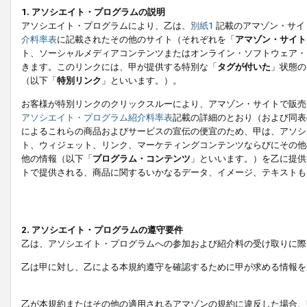
1. アソシエイト・プログラムの説明
アソシエイト・プログラムにより、乙は、
別紙1
記載のアマゾン・サイ
介料率表
に記載されたその他のサイト（それぞれを「
アマゾン・サイト
ト、ソーシャルメディアコンテンツまたはオンライン・ソフトウェア・
きます。このリンクには、甲が提供する特別な「
タグが付いた
」状態の
（以下「
特別リンク
」といいます。）。
お客様が特別リンクのクリックスルーにより、アマゾン・サイトで販売
アソシエイト・プログラム紹介料率表
記載の詳細のとおり（および同表
によるこれらの商品およびサービスの宣伝の便宜のため、甲は、アソシ
ト、ウィジェット、リンク、マーケティングコンテンツならびにその他
他の情報（以下「
プログラム・コンテンツ
」といいます。）を乙に提供
トで提供される、商品に関するいかなるデータ、イメージ、テキストも
2. アソシエイト・プログラムの遵守要件
乙は、アソシエイト・プログラムへの参加および紹介料の受け取りに際
乙は甲に対し、乙による本規約遵守を確認するために甲が求める情報を
乙が本規約またはその他の適用されるアマゾンの規約に違反した場合、