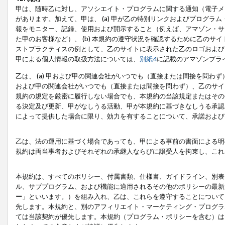
甲は、随時乙に対し、アソシエイト・プログラムに関する通知（電子メ
があります。加えて、甲は、 (a) 甲が乙の特別リンクおよびプログ
報をモニター、記録、使用および開示すること（例えば、アマゾン・サ
た甲のお客様など）、 (b) 本規約の遵守状況を確認するために乙のサイ
ストプラクティスの例として、乙のサイトに表示された乙のロゴおよび
甲による個人情報の取扱方法については、
別紙4
に記載のアマゾンプラ
乙は、 (a) 甲および甲の関連会社がいつでも（直接または間接を問わず
および甲の関連会社がいつでも（直接または間接を問わず）、乙のサイ
規約の規定を厳密に履行しない場合でも、本規約の当該規定またはその他
る決定及び更新、甲がなしうる活動、甲が本規約に基づきなしうる承認
によって提供した場合に限り、効力を有することについて、承諾および
乙は、法の運用に基づく場合であっても、甲による事前の書面による明
規約は両当事者およびそれぞれの承継人ならびに譲受人を拘束し、これ
本規約は、すべてのポリシー、付属書類、仕様書、ガイドライン、別表
ル、サブプログラム、および機能に適用されるその他のポリシーの最新
ー
」といいます。）を組み入れ、乙は、これらを遵守することについて
先します。本規約と、別のアフィリエイト・マーケティング・プログラ
ては当該契約が優先します。本規約（プログラム・ポリシーを含む）は