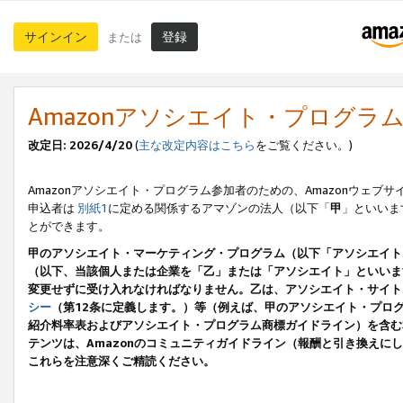
サインイン
登録
または
Amazonアソシエイト・プログラ
改定日: 2026/4/20
(
主な改定内容はこちら
をご覧ください。)
Amazonアソシエイト・プログラム参加者のための、Amazonウェブサ
申込者は
別紙1
に定める関係するアマゾンの法人（以下「
甲
」といいま
とができます。
甲のアソシエイト・マーケティング・プログラム（以下「アソシエイト
（以下、当該個人または企業を「乙」または「アソシエイト」といいま
変更せずに受け入れなければなりません。乙は、アソシエイト・サイト
シー
（第12条に定義します。）等（例えば、甲のアソシエイト・プロ
紹介料率表およびアソシエイト・プログラム商標ガイドライン）を含む本規
テンツは、Amazonのコミュニティガイドライン（報酬と引き換え
これらを注意深くご精読ください。