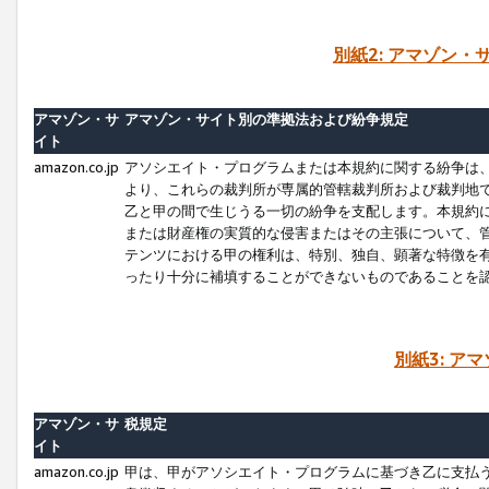
別紙2: アマゾン
アマゾン・サ
アマゾン・サイト別の準拠法および紛争規定
イト
amazon.co.jp
アソシエイト・プログラムまたは本規約に関する紛争は
より、これらの裁判所が専属的管轄裁判所および裁判地
乙と甲の間で生じうる一切の紛争を支配します。本規約
または財産権の実質的な侵害またはその主張について、
テンツにおける甲の権利は、特別、独自、顕著な特徴を
ったり十分に補填することができないものであることを
別紙3: ア
アマゾン・サ
税規定
イト
amazon.co.jp
甲は、甲がアソシエイト・プログラムに基づき乙に支払