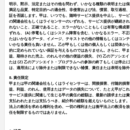
明示、黙示、法定またはその他を問わず、いかなる種類の表明または保
満足な品質、特定目的への適合性、非侵害および法、慣習、取引過程、
証を否認します。甲は、いつでも、随時サービス提供を中止し、サービ
の関連会社もしくはライセンサーのいずれも、サービス提供が継続され
れないこと、正確であること、エラーがないこともしくは有害な構成要
ずれも、 (A) 停電もしくはシステム障害を含む、いかなるエラー、不
たはいかなるデータ、イメージ、テキストその他の情報もしくはコンテ
いかなる責任も負いません。乙が甲もしくは他の個人もしくは団体から
的に定められていない保証を与えるものではありません。さらに、甲また
益、期待された売上、のれんその他の便益の損失、 (Y) 乙のアソシ
たは (Z) 乙のアソシエイト・プログラムへの参加の終了もしくは停
は、適用法により除外または制限できない補償、責任または表明を除外
8. 責任限定
甲または甲の関連会社もしくはライセンサーは、間接損害、付随的損害
益、利益、のれん、使用またはデータの損失について、たとえ甲がこれ
サービス提供に関連して生じる甲の責任の総額は、最新の請求または責
支払われたまたは支払うべき、紹介料の総額を超えないものとします。
法上の救済を求める権利を含め、一切の権利または衡平法上の救済を放
任を制限するものではありません。