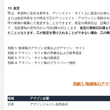
13. 改定
甲は、本規約に定める条件を、アソシエイト・サイト上に改定のお知ら
または改定内容をその時点で乙のアソシエイト・アカウントに登録され
甲の単独の裁量にて改定することができます。改定の発効日は、記載さ
て、当該通知の交付日から7日以降の日とします。
改定の発効日以後も
たこととなります。乙が改定を受け入れることができない場合、乙の唯
別紙 1: 地域毎のアマゾン企業およびアマゾン・サイト
別紙 2: アマゾン・サイト毎の準拠法および紛争規定
別紙 3: アマゾン・サイト毎の税規定
別紙 4: アマゾン・サイト毎のプライバシー規約
別紙1: 地域毎のア
地域
アマゾン企業
日本
アマゾンジャパン合同会社