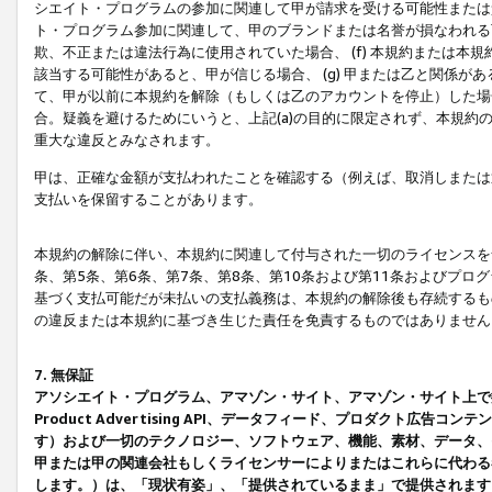
シエイト・プログラムの参加に関連して甲が請求を受ける可能性または責
ト・プログラム参加に関連して、甲のブランドまたは名誉が損なわれる可
欺、不正または違法行為に使用されていた場合、 (f) 本規約または
該当する可能性があると、甲が信じる場合、 (g) 甲または乙と関係
て、甲が以前に本規約を解除（もしくは乙のアカウントを停止）した場合
合。疑義を避けるためにいうと、上記(a)の目的に限定されず、本規約
重大な違反とみなされます。
甲は、正確な金額が支払われたことを確認する（例えば、取消しまたは
支払いを保留することがあります。
本規約の解除に伴い、本規約に関連して付与された一切のライセンスを
条、第5条、第6条、第7条、第8条、第10条および第11条およびプ
基づく支払可能だが未払いの支払義務は、本規約の解除後も存続するも
の違反または本規約に基づき生じた責任を免責するものではありません
7. 無保証
アソシエイト・プログラム、アマゾン・サイト、アマゾン・サイト上で
Product Advertising API、データフィード、プロダクト
す）および一切のテクノロジー、ソフトウェア、機能、素材、データ、
甲または甲の関連会社もしくライセンサーによりまたはこれらに代わる
します。）は、「現状有姿」、「提供されているまま」で提供されます