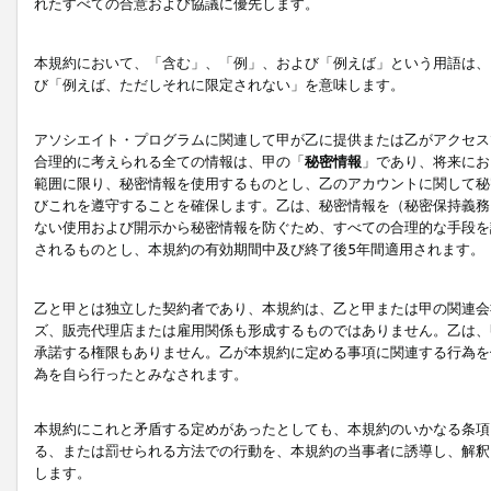
れたすべての合意および協議に優先します。
本規約において、「含む」、「例」、および「例えば」という用語は、
び「例えば、ただしそれに限定されない」を意味します。
アソシエイト・プログラムに関連して甲が乙に提供または乙がアクセス
合理的に考えられる全ての情報は、甲の「
秘密情報
」であり、将来にお
範囲に限り、秘密情報を使用するものとし、乙のアカウントに関して秘
びこれを遵守することを確保します。乙は、秘密情報を（秘密保持義務
ない使用および開示から秘密情報を防ぐため、すべての合理的な手段を
されるものとし、本規約の有効期間中及び終了後5年間適用されます。
乙と甲とは独立した契約者であり、本規約は、乙と甲または甲の関連会
ズ、販売代理店または雇用関係も形成するものではありません。乙は、
承諾する権限もありません。乙が本規約に定める事項に関連する行為を
為を自ら行ったとみなされます。
本規約にこれと矛盾する定めがあったとしても、本規約のいかなる条項
る、または罰せられる方法での行動を、本規約の当事者に誘導し、解釈
します。