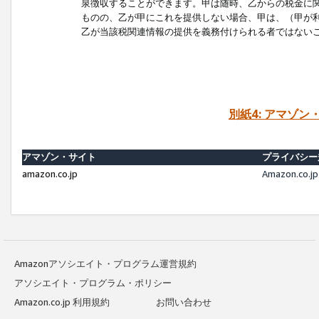
泉徴収することができます。甲は随時、乙からの税金に
ものの、乙が甲にこれを提供しない場合、甲は、（甲が
乙が当該税関連情報の提供を義務付けられる者ではない
別紙4: アマゾ
アマゾン・サイト
プライバシー
amazon.co.jp
Amazon.c
Amazonアソシエイト・プログラム運営規約
アソシエイト・プログラム・ポリシー
Amazon.co.jp 利用規約
お問い合わせ