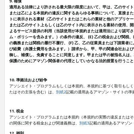
9. 補償
適用ある法律により許される最大限の限度において、甲は、乙のサイト
または乙による本規約の違反に関するあらゆる事柄について、直接または
トに表示される素材（乙のサイトまたはこれらの素材と他のアプリケーシ
または乙のサイト上もしくは乙のサイト内に表示される素材の使用、開発
よるサービス提供の利用（当該使用が本規約または適用法により認可され
ム・ポリシーを含みます。）の条件の違反、 (E) 乙の税金および関
の義務または関税の履行不履行、 (F) 乙、乙の従業員または下請業
び経費（弁護士費用を含みます。）請求から、甲、甲の関連会社および
御し、補償し、免責することに同意します。甲または甲の被指名人は、
保護のためにアマゾン関係者の代理としていかなる法的措置を行うこと
10. 準拠法および紛争
アソシエイト・プログラムもしくは本規約、本規約に基づく取引もしく
たはその主張を含む）は、
別紙2
記載の適用あるアマゾン・サイトの準
11. 税金
アソシエイト・プログラムまたは本規約（本規約の実際の違反またはそ
の関係に関する税金および関連義務は、
別紙3
記載の適用あるアマゾン
12. 雑則