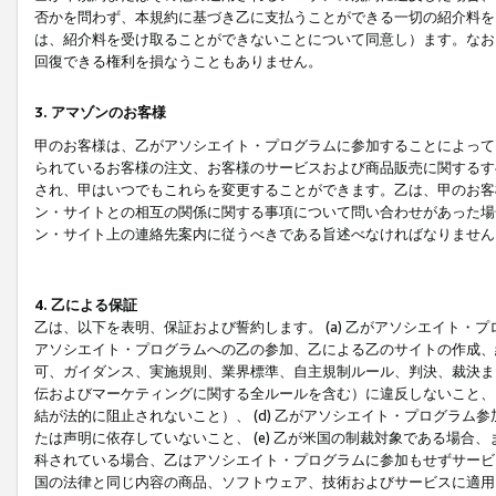
否かを問わず、本規約に基づき乙に支払うことができる一切の紹介料を
は、紹介料を受け取ることができないことについて同意し）ます。なお
回復できる権利を損なうこともありません。
3. アマゾンのお客様
甲のお客様は、乙がアソシエイト・プログラムに参加することによって
られているお客様の注文、お客様のサービスおよび商品販売に関するす
され、甲はいつでもこれらを変更することができます。乙は、甲のお客
ン・サイトとの相互の関係に関する事項について問い合わせがあった場
ン・サイト上の連絡先案内に従うべきである旨述べなければなりません
4. 乙による保証
乙は、以下を表明、保証および誓約します。 (a) 乙がアソシエイト・
アソシエイト・プログラムへの乙の参加、乙による乙のサイトの作成、
可、ガイダンス、実施規則、業界標準、自主規制ルール、判決、裁決ま
伝およびマーケティングに関する全ルールを含む）に違反しないこと、 
結が法的に阻止されないこと）、 (d) 乙がアソシエイト・プログラ
たは声明に依存していないこと、 (e) 乙が米国の制裁対象である場
科されている場合、乙はアソシエイト・プログラムに参加もせずサービス
国の法律と同じ内容の商品、ソフトウェア、技術およびサービスに適用さ