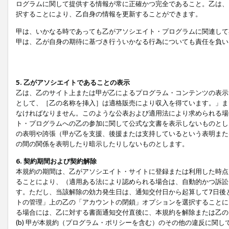
ログラムに関して提供する情報が常に正確かつ完全であること。乙は、
択することにより、乙自身の情報を更新することができます。
甲は、いかなる時であっても乙がアソシエイト・プログラムに関連して
甲は、乙が自身の期待に基づき行ういかなる行為についても責任を負い
5. 乙がアソシエイトであることの表示
乙は、乙のサイト上または甲が乙によるプログラム・コンテンツの表示ま
として、［乙の名称を挿入］は適格販売により収入を得ています。」ま
なければなりません。このような公表および適用法により求められる場
ト・プログラムへの乙の参加に関して公式な文書を表示しないものとし
の表明や誇張（甲が乙を支援、後援または支持しているという表明また
の間の関係を表明したり暗示したりしないものとします。
6. 契約期間および契約解除
本規約の期間は、乙がアソシエイト・サイトに登録または利用した時点
ることにより、（適用ある法により認められる場合は、自動的かつ訴訟
す。ただし、当該解除の効力発生日は、通知交付日から起算して7日後
トの管理」上の乙の「アカウントの閉鎖」オプションを選択することに
る場合には、乙に対する書面通知交付直後に、本規約を解除または乙のア
(b) 甲が本規約（プログラム・ポリシーを含む）のその他の違反に関し