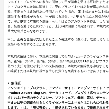
シエイト・プログラムの参加に関連して甲が請求を受ける可能性または責
ト・プログラム参加に関連して、甲のブランドまたは名誉が損なわれる可
欺、不正または違法行為に使用されていた場合、 (f) 本規約または
該当する可能性があると、甲が信じる場合、 (g) 甲または乙と関係
て、甲が以前に本規約を解除（もしくは乙のアカウントを停止）した場合
合。疑義を避けるためにいうと、上記(a)の目的に限定されず、本規約
重大な違反とみなされます。
甲は、正確な金額が支払われたことを確認する（例えば、取消しまたは
支払いを保留することがあります。
本規約の解除に伴い、本規約に関連して付与された一切のライセンスを
条、第5条、第6条、第7条、第8条、第10条および第11条およびプ
基づく支払可能だが未払いの支払義務は、本規約の解除後も存続するも
の違反または本規約に基づき生じた責任を免責するものではありません
7. 無保証
アソシエイト・プログラム、アマゾン・サイト、アマゾン・サイト上で
Product Advertising API、データフィード、プロダクト
す）および一切のテクノロジー、ソフトウェア、機能、素材、データ、
甲または甲の関連会社もしくライセンサーによりまたはこれらに代わる
します。）は、「現状有姿」、「提供されているまま」で提供されます