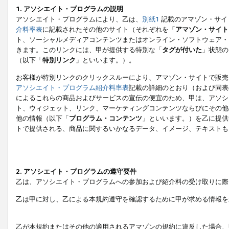
1. アソシエイト・プログラムの説明
アソシエイト・プログラムにより、乙は、
別紙1
記載のアマゾン・サイ
介料率表
に記載されたその他のサイト（それぞれを「
アマゾン・サイト
ト、ソーシャルメディアコンテンツまたはオンライン・ソフトウェア・
きます。このリンクには、甲が提供する特別な「
タグが付いた
」状態の
（以下「
特別リンク
」といいます。）。
お客様が特別リンクのクリックスルーにより、アマゾン・サイトで販売
アソシエイト・プログラム紹介料率表
記載の詳細のとおり（および同表
によるこれらの商品およびサービスの宣伝の便宜のため、甲は、アソシ
ト、ウィジェット、リンク、マーケティングコンテンツならびにその他
他の情報（以下「
プログラム・コンテンツ
」といいます。）を乙に提供
トで提供される、商品に関するいかなるデータ、イメージ、テキストも
2. アソシエイト・プログラムの遵守要件
乙は、アソシエイト・プログラムへの参加および紹介料の受け取りに際
乙は甲に対し、乙による本規約遵守を確認するために甲が求める情報を
乙が本規約またはその他の適用されるアマゾンの規約に違反した場合、