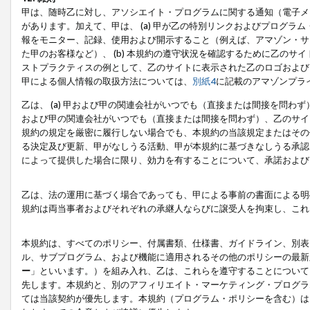
甲は、随時乙に対し、アソシエイト・プログラムに関する通知（電子メ
があります。加えて、甲は、 (a) 甲が乙の特別リンクおよびプログ
報をモニター、記録、使用および開示すること（例えば、アマゾン・サ
た甲のお客様など）、 (b) 本規約の遵守状況を確認するために乙のサイ
ストプラクティスの例として、乙のサイトに表示された乙のロゴおよび
甲による個人情報の取扱方法については、
別紙4
に記載のアマゾンプラ
乙は、 (a) 甲および甲の関連会社がいつでも（直接または間接を問わず
および甲の関連会社がいつでも（直接または間接を問わず）、乙のサイ
規約の規定を厳密に履行しない場合でも、本規約の当該規定またはその他
る決定及び更新、甲がなしうる活動、甲が本規約に基づきなしうる承認
によって提供した場合に限り、効力を有することについて、承諾および
乙は、法の運用に基づく場合であっても、甲による事前の書面による明
規約は両当事者およびそれぞれの承継人ならびに譲受人を拘束し、これ
本規約は、すべてのポリシー、付属書類、仕様書、ガイドライン、別表
ル、サブプログラム、および機能に適用されるその他のポリシーの最新
ー
」といいます。）を組み入れ、乙は、これらを遵守することについて
先します。本規約と、別のアフィリエイト・マーケティング・プログラ
ては当該契約が優先します。本規約（プログラム・ポリシーを含む）は