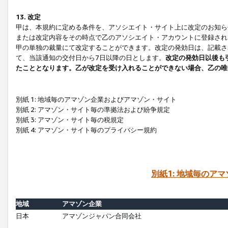
13. 改定
甲は、本規約に定める条件を、アソシエイト・サイト上に改定のお知ら
または改定内容をその時点で乙のアソシエイト・アカウントに登録され
甲の単独の裁量にて改定することができます。改定の発効日は、記載さ
て、当該通知の交付日から7日以降の日とします。
改定の発効日以後も
たこととなります。乙が改定を受け入れることができない場合、乙の唯
別紙 1: 地域毎のアマゾン企業およびアマゾン・サイト
別紙 2: アマゾン・サイト毎の準拠法および紛争規定
別紙 3: アマゾン・サイト毎の税規定
別紙 4: アマゾン・サイト毎のプライバシー規約
別紙1: 地域毎のア
地域
アマゾン企業
日本
アマゾンジャパン合同会社