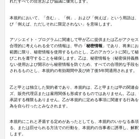
れたすべての合意および協議に優先します。
本規約において、「含む」、「例」、および「例えば」という用語は、
び「例えば、ただしそれに限定されない」を意味します。
アソシエイト・プログラムに関連して甲が乙に提供または乙がアクセス
合理的に考えられる全ての情報は、甲の「
秘密情報
」であり、将来にお
範囲に限り、秘密情報を使用するものとし、乙のアカウントに関して秘
びこれを遵守することを確保します。乙は、秘密情報を（秘密保持義務
ない使用および開示から秘密情報を防ぐため、すべての合理的な手段を
されるものとし、本規約の有効期間中及び終了後5年間適用されます。
乙と甲とは独立した契約者であり、本規約は、乙と甲または甲の関連会
ズ、販売代理店または雇用関係も形成するものではありません。乙は、
承諾する権限もありません。乙が本規約に定める事項に関連する行為を
為を自ら行ったとみなされます。
本規約にこれと矛盾する定めがあったとしても、本規約のいかなる条項
る、または罰せられる方法での行動を、本規約の当事者に誘導し、解釈
します。