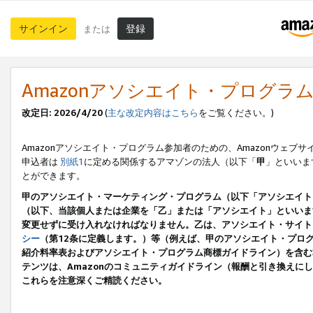
サインイン
登録
または
Amazonアソシエイト・プログラ
改定日: 2026/4/20
(
主な改定内容はこちら
をご覧ください。)
Amazonアソシエイト・プログラム参加者のための、Amazonウェブサ
申込者は
別紙1
に定める関係するアマゾンの法人（以下「
甲
」といいま
とができます。
甲のアソシエイト・マーケティング・プログラム（以下「アソシエイト
（以下、当該個人または企業を「乙」または「アソシエイト」といいま
変更せずに受け入れなければなりません。乙は、アソシエイト・サイト
シー
（第12条に定義します。）等（例えば、甲のアソシエイト・プロ
紹介料率表およびアソシエイト・プログラム商標ガイドライン）を含む本規
テンツは、Amazonのコミュニティガイドライン（報酬と引き換え
これらを注意深くご精読ください。