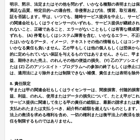
明示、黙示、法定またはその他を問わず、いかなる種類の表明または保
満足な品質、特定目的への適合性、非侵害および法、慣習、取引過程、
証を否認します。甲は、いつでも、随時サービス提供を中止し、サービ
の関連会社もしくはライセンサーのいずれも、サービス提供が継続され
れないこと、正確であること、エラーがないこともしくは有害な構成要
ずれも、 (A) 停電もしくはシステム障害を含む、いかなるエラー、不
たはいかなるデータ、イメージ、テキストその他の情報もしくはコンテ
いかなる責任も負いません。乙が甲もしくは他の個人もしくは団体から
的に定められていない保証を与えるものではありません。さらに、甲また
益、期待された売上、のれんその他の便益の損失、 (Y) 乙のアソシ
たは (Z) 乙のアソシエイト・プログラムへの参加の終了もしくは停
は、適用法により除外または制限できない補償、責任または表明を除外
8. 責任限定
甲または甲の関連会社もしくはライセンサーは、間接損害、付随的損害
益、利益、のれん、使用またはデータの損失について、たとえ甲がこれ
サービス提供に関連して生じる甲の責任の総額は、最新の請求または責
支払われたまたは支払うべき、紹介料の総額を超えないものとします。
法上の救済を求める権利を含め、一切の権利または衡平法上の救済を放
任を制限するものではありません。