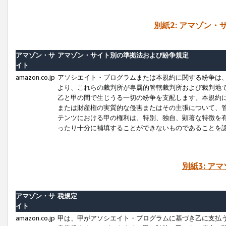
別紙2: アマゾン
アマゾン・サ
アマゾン・サイト別の準拠法および紛争規定
イト
amazon.co.jp
アソシエイト・プログラムまたは本規約に関する紛争は
より、これらの裁判所が専属的管轄裁判所および裁判地
乙と甲の間で生じうる一切の紛争を支配します。本規約
または財産権の実質的な侵害またはその主張について、
テンツにおける甲の権利は、特別、独自、顕著な特徴を
ったり十分に補填することができないものであることを
別紙3: ア
アマゾン・サ
税規定
イト
amazon.co.jp
甲は、甲がアソシエイト・プログラムに基づき乙に支払