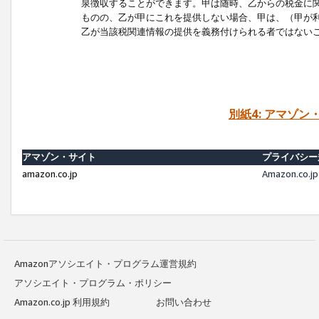
泉徴収することができます。甲は随時、乙からの税金に
ものの、乙が甲にこれを提供しない場合、甲は、（甲が
乙が当該税関連情報の提供を義務付けられる者ではない
別紙4: アマゾ
アマゾン・サイト
プライバシー
amazon.co.jp
Amazon.c
Amazonアソシエイト・プログラム運営規約
アソシエイト・プログラム・ポリシー
Amazon.co.jp 利用規約
お問い合わせ