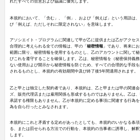
れたすべての合意および協議に優先します。
本規約において、「含む」、「例」、および「例えば」という用語は、
び「例えば、ただしそれに限定されない」を意味します。
アソシエイト・プログラムに関連して甲が乙に提供または乙がアクセス
合理的に考えられる全ての情報は、甲の「
秘密情報
」であり、将来にお
範囲に限り、秘密情報を使用するものとし、乙のアカウントに関して秘
びこれを遵守することを確保します。乙は、秘密情報を（秘密保持義務
ない使用および開示から秘密情報を防ぐため、すべての合理的な手段を
されるものとし、本規約の有効期間中及び終了後5年間適用されます。
乙と甲とは独立した契約者であり、本規約は、乙と甲または甲の関連会
ズ、販売代理店または雇用関係も形成するものではありません。乙は、
承諾する権限もありません。乙が本規約に定める事項に関連する行為を
為を自ら行ったとみなされます。
本規約にこれと矛盾する定めがあったとしても、本規約のいかなる条項
る、または罰せられる方法での行動を、本規約の当事者に誘導し、解釈
します。