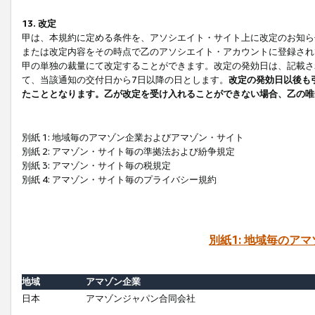
13. 改定
甲は、本規約に定める条件を、アソシエイト・サイト上に改定のお知ら
または改定内容をその時点で乙のアソシエイト・アカウントに登録され
甲の単独の裁量にて改定することができます。改定の発効日は、記載さ
て、当該通知の交付日から7日以降の日とします。
改定の発効日以後も
たこととなります。乙が改定を受け入れることができない場合、乙の唯
別紙 1: 地域毎のアマゾン企業およびアマゾン・サイト
別紙 2: アマゾン・サイト毎の準拠法および紛争規定
別紙 3: アマゾン・サイト毎の税規定
別紙 4: アマゾン・サイト毎のプライバシー規約
別紙1: 地域毎のア
地域
アマゾン企業
日本
アマゾンジャパン合同会社