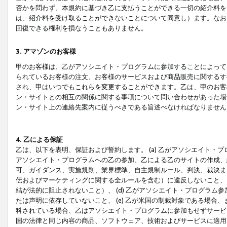
否かを問わず、本規約に基づき乙に支払うことができる一切の紹介料を
は、紹介料を受け取ることができないことについて同意し）ます。なお
回復できる権利を損なうこともありません。
3. アマゾンのお客様
甲のお客様は、乙がアソシエイト・プログラムに参加することによって
られているお客様の注文、お客様のサービスおよび商品販売に関するす
され、甲はいつでもこれらを変更することができます。乙は、甲のお客
ン・サイトとの相互の関係に関する事項について問い合わせがあった場
ン・サイト上の連絡先案内に従うべきである旨述べなければなりません
4. 乙による保証
乙は、以下を表明、保証および誓約します。 (a) 乙がアソシエイト・
アソシエイト・プログラムへの乙の参加、乙による乙のサイトの作成、
可、ガイダンス、実施規則、業界標準、自主規制ルール、判決、裁決ま
伝およびマーケティングに関する全ルールを含む）に違反しないこと、 
結が法的に阻止されないこと）、 (d) 乙がアソシエイト・プログラ
たは声明に依存していないこと、 (e) 乙が米国の制裁対象である場
科されている場合、乙はアソシエイト・プログラムに参加もせずサービス
国の法律と同じ内容の商品、ソフトウェア、技術およびサービスに適用さ