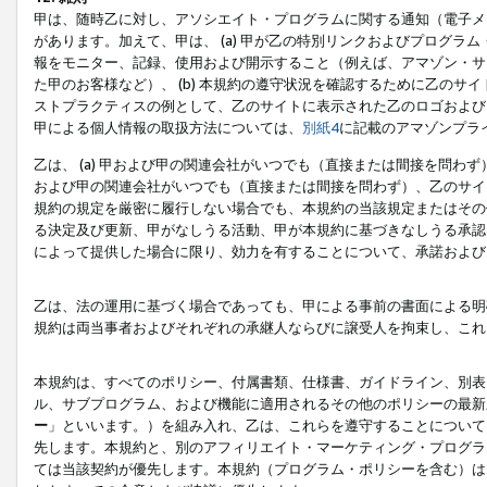
甲は、随時乙に対し、アソシエイト・プログラムに関する通知（電子メ
があります。加えて、甲は、 (a) 甲が乙の特別リンクおよびプログ
報をモニター、記録、使用および開示すること（例えば、アマゾン・サ
た甲のお客様など）、 (b) 本規約の遵守状況を確認するために乙のサイ
ストプラクティスの例として、乙のサイトに表示された乙のロゴおよび
甲による個人情報の取扱方法については、
別紙4
に記載のアマゾンプラ
乙は、 (a) 甲および甲の関連会社がいつでも（直接または間接を問わず
および甲の関連会社がいつでも（直接または間接を問わず）、乙のサイ
規約の規定を厳密に履行しない場合でも、本規約の当該規定またはその他
る決定及び更新、甲がなしうる活動、甲が本規約に基づきなしうる承認
によって提供した場合に限り、効力を有することについて、承諾および
乙は、法の運用に基づく場合であっても、甲による事前の書面による明
規約は両当事者およびそれぞれの承継人ならびに譲受人を拘束し、これ
本規約は、すべてのポリシー、付属書類、仕様書、ガイドライン、別表
ル、サブプログラム、および機能に適用されるその他のポリシーの最新
ー
」といいます。）を組み入れ、乙は、これらを遵守することについて
先します。本規約と、別のアフィリエイト・マーケティング・プログラ
ては当該契約が優先します。本規約（プログラム・ポリシーを含む）は