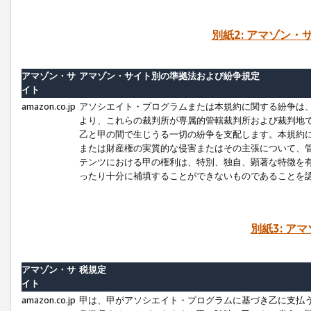
別紙2: アマゾン
アマゾン・サ
アマゾン・サイト別の準拠法および紛争規定
イト
amazon.co.jp
アソシエイト・プログラムまたは本規約に関する紛争は
より、これらの裁判所が専属的管轄裁判所および裁判地
乙と甲の間で生じうる一切の紛争を支配します。本規約
または財産権の実質的な侵害またはその主張について、
テンツにおける甲の権利は、特別、独自、顕著な特徴を
ったり十分に補填することができないものであることを
別紙3: ア
アマゾン・サ
税規定
イト
amazon.co.jp
甲は、甲がアソシエイト・プログラムに基づき乙に支払