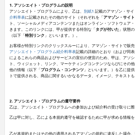
1. アソシエイト・プログラムの説明
アソシエイト・プログラムにより、乙は、
別紙1
記載のアマゾン・サイ
介料率表
に記載されたその他のサイト（それぞれを「
アマゾン・サイト
ト、ソーシャルメディアコンテンツまたはオンライン・ソフトウェア・
きます。このリンクには、甲が提供する特別な「
タグが付いた
」状態の
（以下「
特別リンク
」といいます。）。
お客様が特別リンクのクリックスルーにより、アマゾン・サイトで販売
アソシエイト・プログラム紹介料率表
記載の詳細のとおり（および同表
によるこれらの商品およびサービスの宣伝の便宜のため、甲は、アソシ
ト、ウィジェット、リンク、マーケティングコンテンツならびにその他
他の情報（以下「
プログラム・コンテンツ
」といいます。）を乙に提供
トで提供される、商品に関するいかなるデータ、イメージ、テキストも
2. アソシエイト・プログラムの遵守要件
乙は、アソシエイト・プログラムへの参加および紹介料の受け取りに際
乙は甲に対し、乙による本規約遵守を確認するために甲が求める情報を
乙が本規約またはその他の適用されるアマゾンの規約に違反した場合、