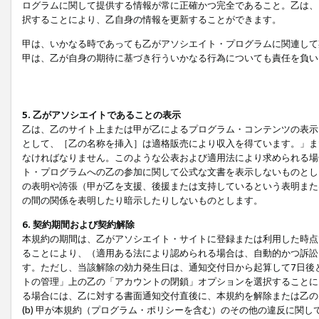
ログラムに関して提供する情報が常に正確かつ完全であること。乙は、
択することにより、乙自身の情報を更新することができます。
甲は、いかなる時であっても乙がアソシエイト・プログラムに関連して
甲は、乙が自身の期待に基づき行ういかなる行為についても責任を負い
5. 乙がアソシエイトであることの表示
乙は、乙のサイト上または甲が乙によるプログラム・コンテンツの表示ま
として、［乙の名称を挿入］は適格販売により収入を得ています。」ま
なければなりません。このような公表および適用法により求められる場
ト・プログラムへの乙の参加に関して公式な文書を表示しないものとし
の表明や誇張（甲が乙を支援、後援または支持しているという表明また
の間の関係を表明したり暗示したりしないものとします。
6. 契約期間および契約解除
本規約の期間は、乙がアソシエイト・サイトに登録または利用した時点
ることにより、（適用ある法により認められる場合は、自動的かつ訴訟
す。ただし、当該解除の効力発生日は、通知交付日から起算して7日後
トの管理」上の乙の「アカウントの閉鎖」オプションを選択することに
る場合には、乙に対する書面通知交付直後に、本規約を解除または乙のア
(b) 甲が本規約（プログラム・ポリシーを含む）のその他の違反に関し