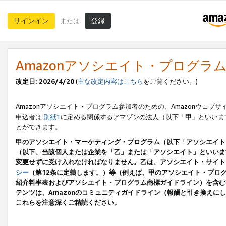
サインイン
登録
または
Amazonアソシエイト・プログラ
改定日: 2026/4/20
(
主な改定内容はこちら
をご覧ください。)
Amazonアソシエイト・プログラム参加者のための、Amazonウェブサ
申込者は
別紙1
に定める関係するアマゾンの法人（以下「
甲
」といいま
とができます。
甲のアソシエイト・マーケティング・プログラム（以下「アソシエイト
（以下、当該個人または企業を「乙」または「アソシエイト」といいま
変更せずに受け入れなければなりません。乙は、アソシエイト・サイト
シー
（第12条に定義します。）等（例えば、甲のアソシエイト・プロ
紹介料率表およびアソシエイト・プログラム商標ガイドライン）を含む本規
テンツは、Amazonのコミュニティガイドライン（報酬と引き換え
これらを注意深くご精読ください。