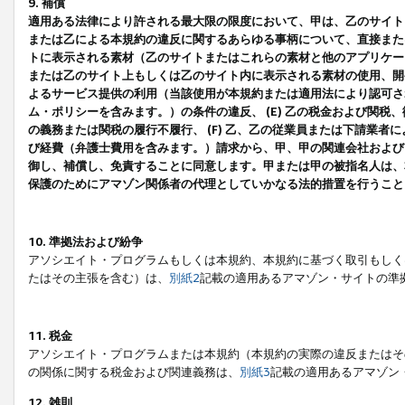
9. 補償
適用ある法律により許される最大限の限度において、甲は、乙のサイト
または乙による本規約の違反に関するあらゆる事柄について、直接または
トに表示される素材（乙のサイトまたはこれらの素材と他のアプリケーシ
または乙のサイト上もしくは乙のサイト内に表示される素材の使用、開発
よるサービス提供の利用（当該使用が本規約または適用法により認可され
ム・ポリシーを含みます。）の条件の違反、 (E) 乙の税金および関
の義務または関税の履行不履行、 (F) 乙、乙の従業員または下請業
び経費（弁護士費用を含みます。）請求から、甲、甲の関連会社および
御し、補償し、免責することに同意します。甲または甲の被指名人は、
保護のためにアマゾン関係者の代理としていかなる法的措置を行うこと
10. 準拠法および紛争
アソシエイト・プログラムもしくは本規約、本規約に基づく取引もしく
たはその主張を含む）は、
別紙2
記載の適用あるアマゾン・サイトの準
11. 税金
アソシエイト・プログラムまたは本規約（本規約の実際の違反またはそ
の関係に関する税金および関連義務は、
別紙3
記載の適用あるアマゾン
12. 雑則