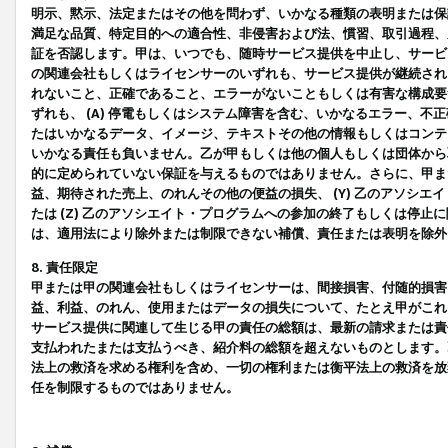
明示、黙示、法定またはその他を問わず、いかなる種類の表明または保
満足な品質、特定目的への適合性、非侵害および法、慣習、取引過程、
証を否認します。甲は、いつでも、随時サービス提供を中止し、サービ
の関連会社もしくはライセンサーのいずれも、サービス提供が継続され
れないこと、正確であること、エラーがないこともしくは有害な構成要
ずれも、 (A) 停電もしくはシステム障害を含む、いかなるエラー、不
たはいかなるデータ、イメージ、テキストその他の情報もしくはコンテ
いかなる責任も負いません。乙が甲もしくは他の個人もしくは団体から
的に定められていない保証を与えるものではありません。さらに、甲また
益、期待された売上、のれんその他の便益の損失、 (Y) 乙のアソシ
たは (Z) 乙のアソシエイト・プログラムへの参加の終了もしくは停
は、適用法により除外または制限できない補償、責任または表明を除外
8. 責任限定
甲または甲の関連会社もしくはライセンサーは、間接損害、付随的損害
益、利益、のれん、使用またはデータの損失について、たとえ甲がこれ
サービス提供に関連して生じる甲の責任の総額は、最新の請求または責
支払われたまたは支払うべき、紹介料の総額を超えないものとします。
法上の救済を求める権利を含め、一切の権利または衡平法上の救済を放
任を制限するものではありません。