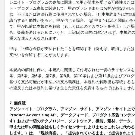
シエイト・プログラムの参加に関連して甲が請求を受ける可能性または責
ト・プログラム参加に関連して、甲のブランドまたは名誉が損なわれる可
欺、不正または違法行為に使用されていた場合、 (f) 本規約または
該当する可能性があると、甲が信じる場合、 (g) 甲または乙と関係
て、甲が以前に本規約を解除（もしくは乙のアカウントを停止）した場合
合。疑義を避けるためにいうと、上記(a)の目的に限定されず、本規約
重大な違反とみなされます。
甲は、正確な金額が支払われたことを確認する（例えば、取消しまたは
支払いを保留することがあります。
本規約の解除に伴い、本規約に関連して付与された一切のライセンスを
条、第5条、第6条、第7条、第8条、第10条および第11条およびプ
基づく支払可能だが未払いの支払義務は、本規約の解除後も存続するも
の違反または本規約に基づき生じた責任を免責するものではありません
7. 無保証
アソシエイト・プログラム、アマゾン・サイト、アマゾン・サイト上で
Product Advertising API、データフィード、プロダクト
す）および一切のテクノロジー、ソフトウェア、機能、素材、データ、
甲または甲の関連会社もしくライセンサーによりまたはこれらに代わる
します。）は、「現状有姿」、「提供されているまま」で提供されます