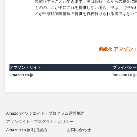
泉徴収することができます。甲は随時、乙からの税金に
ものの、乙が甲にこれを提供しない場合、甲は、（甲が
乙が当該税関連情報の提供を義務付けられる者ではない
別紙4: アマゾ
アマゾン・サイト
プライバシー
amazon.co.jp
Amazon.c
Amazonアソシエイト・プログラム運営規約
アソシエイト・プログラム・ポリシー
Amazon.co.jp 利用規約
お問い合わせ