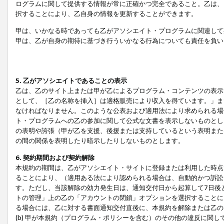
ログラムに関して提供する情報が常に正確かつ完全であること。乙は、
択することにより、乙自身の情報を更新することができます。
甲は、いかなる時であっても乙がアソシエイト・プログラムに関連して
甲は、乙が自身の期待に基づき行ういかなる行為についても責任を負い
5. 乙がアソシエイトであることの表示
乙は、乙のサイト上または甲が乙によるプログラム・コンテンツの表示ま
として、［乙の名称を挿入］は適格販売により収入を得ています。」ま
なければなりません。このような公表および適用法により求められる場
ト・プログラムへの乙の参加に関して公式な文書を表示しないものとし
の表明や誇張（甲が乙を支援、後援または支持しているという表明また
の間の関係を表明したり暗示したりしないものとします。
6. 契約期間および契約解除
本規約の期間は、乙がアソシエイト・サイトに登録または利用した時点
ることにより、（適用ある法により認められる場合は、自動的かつ訴訟
す。ただし、当該解除の効力発生日は、通知交付日から起算して7日後
トの管理」上の乙の「アカウントの閉鎖」オプションを選択することに
る場合には、乙に対する書面通知交付直後に、本規約を解除または乙のア
(b) 甲が本規約（プログラム・ポリシーを含む）のその他の違反に関し