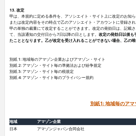
13. 改定
甲は、本規約に定める条件を、アソシエイト・サイト上に改定のお知ら
または改定内容をその時点で乙のアソシエイト・アカウントに登録され
甲の単独の裁量にて改定することができます。改定の発効日は、記載さ
て、当該通知の交付日から7日以降の日とします。
改定の発効日以後も
たこととなります。乙が改定を受け入れることができない場合、乙の唯
別紙 1: 地域毎のアマゾン企業およびアマゾン・サイト
別紙 2: アマゾン・サイト毎の準拠法および紛争規定
別紙 3: アマゾン・サイト毎の税規定
別紙 4: アマゾン・サイト毎のプライバシー規約
別紙1: 地域毎のア
地域
アマゾン企業
日本
アマゾンジャパン合同会社