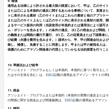
9. 補償
適用ある法律により許される最大限の限度において、甲は、乙のサイト
または乙による本規約の違反に関するあらゆる事柄について、直接または
トに表示される素材（乙のサイトまたはこれらの素材と他のアプリケーシ
または乙のサイト上もしくは乙のサイト内に表示される素材の使用、開発
よるサービス提供の利用（当該使用が本規約または適用法により認可され
ム・ポリシーを含みます。）の条件の違反、 (E) 乙の税金および関
の義務または関税の履行不履行、 (F) 乙、乙の従業員または下請業
び経費（弁護士費用を含みます。）請求から、甲、甲の関連会社および
御し、補償し、免責することに同意します。甲または甲の被指名人は、
保護のためにアマゾン関係者の代理としていかなる法的措置を行うこと
10. 準拠法および紛争
アソシエイト・プログラムもしくは本規約、本規約に基づく取引もしく
たはその主張を含む）は、
別紙2
記載の適用あるアマゾン・サイトの準
11. 税金
アソシエイト・プログラムまたは本規約（本規約の実際の違反またはそ
の関係に関する税金および関連義務は、
別紙3
記載の適用あるアマゾン
12. 雑則