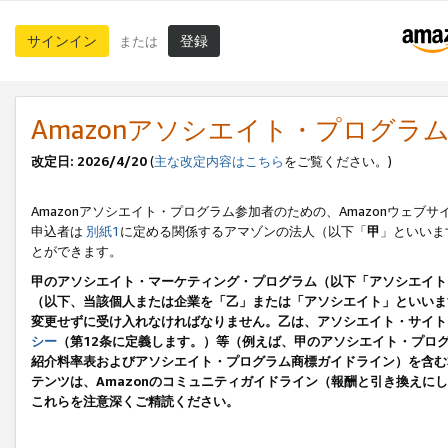
サインイン
登録
または
Amazonアソシエイト・プログラ
改定日: 2026/4/20
(
主な改定内容はこちら
をご覧ください。)
Amazonアソシエイト・プログラム参加者のための、Amazonウェブサ
申込者は
別紙1
に定める関係するアマゾンの法人（以下「
甲
」といいま
とができます。
甲のアソシエイト・マーケティング・プログラム（以下「アソシエイト
（以下、当該個人または企業を「乙」または「アソシエイト」といいま
変更せずに受け入れなければなりません。乙は、アソシエイト・サイト
シー
（第12条に定義します。）等（例えば、甲のアソシエイト・プロ
紹介料率表およびアソシエイト・プログラム商標ガイドライン）を含む本規
テンツは、Amazonのコミュニティガイドライン（報酬と引き換え
これらを注意深くご精読ください。