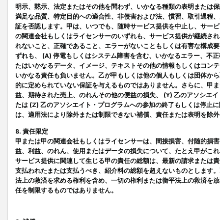
明示、黙示、法定またはその他を問わず、いかなる種類の表明または保
満足な品質、特定目的への適合性、非侵害および法、慣習、取引過程、
証を否認します。甲は、いつでも、随時サービス提供を中止し、サービ
の関連会社もしくはライセンサーのいずれも、サービス提供が継続され
れないこと、正確であること、エラーがないこともしくは有害な構成要
ずれも、 (A) 停電もしくはシステム障害を含む、いかなるエラー、不
たはいかなるデータ、イメージ、テキストその他の情報もしくはコンテ
いかなる責任も負いません。乙が甲もしくは他の個人もしくは団体から
的に定められていない保証を与えるものではありません。さらに、甲また
益、期待された売上、のれんその他の便益の損失、 (Y) 乙のアソシ
たは (Z) 乙のアソシエイト・プログラムへの参加の終了もしくは停
は、適用法により除外または制限できない補償、責任または表明を除外
8. 責任限定
甲または甲の関連会社もしくはライセンサーは、間接損害、付随的損害
益、利益、のれん、使用またはデータの損失について、たとえ甲がこれ
サービス提供に関連して生じる甲の責任の総額は、最新の請求または責
支払われたまたは支払うべき、紹介料の総額を超えないものとします。
法上の救済を求める権利を含め、一切の権利または衡平法上の救済を放
任を制限するものではありません。