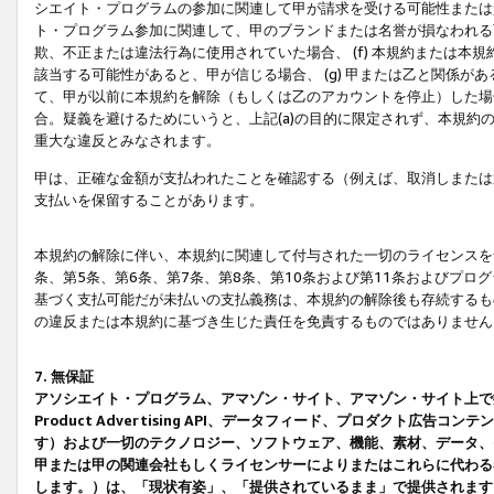
シエイト・プログラムの参加に関連して甲が請求を受ける可能性または責
ト・プログラム参加に関連して、甲のブランドまたは名誉が損なわれる可
欺、不正または違法行為に使用されていた場合、 (f) 本規約または
該当する可能性があると、甲が信じる場合、 (g) 甲または乙と関係
て、甲が以前に本規約を解除（もしくは乙のアカウントを停止）した場合
合。疑義を避けるためにいうと、上記(a)の目的に限定されず、本規約
重大な違反とみなされます。
甲は、正確な金額が支払われたことを確認する（例えば、取消しまたは
支払いを保留することがあります。
本規約の解除に伴い、本規約に関連して付与された一切のライセンスを
条、第5条、第6条、第7条、第8条、第10条および第11条およびプ
基づく支払可能だが未払いの支払義務は、本規約の解除後も存続するも
の違反または本規約に基づき生じた責任を免責するものではありません
7. 無保証
アソシエイト・プログラム、アマゾン・サイト、アマゾン・サイト上で
Product Advertising API、データフィード、プロダクト
す）および一切のテクノロジー、ソフトウェア、機能、素材、データ、
甲または甲の関連会社もしくライセンサーによりまたはこれらに代わる
します。）は、「現状有姿」、「提供されているまま」で提供されます