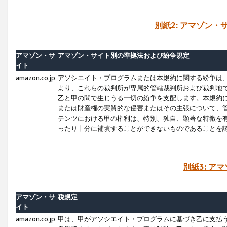
別紙2: アマゾン
アマゾン・サ
アマゾン・サイト別の準拠法および紛争規定
イト
amazon.co.jp
アソシエイト・プログラムまたは本規約に関する紛争は
より、これらの裁判所が専属的管轄裁判所および裁判地
乙と甲の間で生じうる一切の紛争を支配します。本規約
または財産権の実質的な侵害またはその主張について、
テンツにおける甲の権利は、特別、独自、顕著な特徴を
ったり十分に補填することができないものであることを
別紙3: ア
アマゾン・サ
税規定
イト
amazon.co.jp
甲は、甲がアソシエイト・プログラムに基づき乙に支払