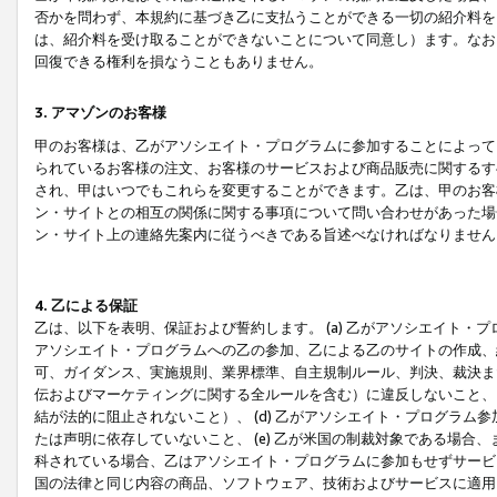
否かを問わず、本規約に基づき乙に支払うことができる一切の紹介料を
は、紹介料を受け取ることができないことについて同意し）ます。なお
回復できる権利を損なうこともありません。
3. アマゾンのお客様
甲のお客様は、乙がアソシエイト・プログラムに参加することによって
られているお客様の注文、お客様のサービスおよび商品販売に関するす
され、甲はいつでもこれらを変更することができます。乙は、甲のお客
ン・サイトとの相互の関係に関する事項について問い合わせがあった場
ン・サイト上の連絡先案内に従うべきである旨述べなければなりません
4. 乙による保証
乙は、以下を表明、保証および誓約します。 (a) 乙がアソシエイト・
アソシエイト・プログラムへの乙の参加、乙による乙のサイトの作成、
可、ガイダンス、実施規則、業界標準、自主規制ルール、判決、裁決ま
伝およびマーケティングに関する全ルールを含む）に違反しないこと、 
結が法的に阻止されないこと）、 (d) 乙がアソシエイト・プログラ
たは声明に依存していないこと、 (e) 乙が米国の制裁対象である場
科されている場合、乙はアソシエイト・プログラムに参加もせずサービス
国の法律と同じ内容の商品、ソフトウェア、技術およびサービスに適用さ