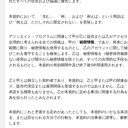
れたすべての合意および協議に優先します。
本規約において、「含む」、「例」、および「例えば」という用語は、
び「例えば、ただしそれに限定されない」を意味します。
アソシエイト・プログラムに関連して甲が乙に提供または乙がアクセス
合理的に考えられる全ての情報は、甲の「
秘密情報
」であり、将来にお
範囲に限り、秘密情報を使用するものとし、乙のアカウントに関して秘
びこれを遵守することを確保します。乙は、秘密情報を（秘密保持義務
ない使用および開示から秘密情報を防ぐため、すべての合理的な手段を
されるものとし、本規約の有効期間中及び終了後5年間適用されます。
乙と甲とは独立した契約者であり、本規約は、乙と甲または甲の関連会
ズ、販売代理店または雇用関係も形成するものではありません。乙は、
承諾する権限もありません。乙が本規約に定める事項に関連する行為を
為を自ら行ったとみなされます。
本規約にこれと矛盾する定めがあったとしても、本規約のいかなる条項
る、または罰せられる方法での行動を、本規約の当事者に誘導し、解釈
します。