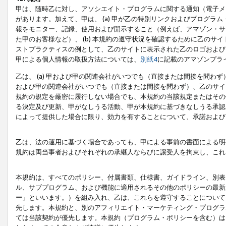
甲は、随時乙に対し、アソシエイト・プログラムに関する通知（電子メ
があります。加えて、甲は、 (a) 甲が乙の特別リンクおよびプログ
報をモニター、記録、使用および開示すること（例えば、アマゾン・サ
た甲のお客様など）、 (b) 本規約の遵守状況を確認するために乙のサイ
ストプラクティスの例として、乙のサイトに表示された乙のロゴおよび
甲による個人情報の取扱方法については、
別紙4
に記載のアマゾンプラ
乙は、 (a) 甲および甲の関連会社がいつでも（直接または間接を問わず
および甲の関連会社がいつでも（直接または間接を問わず）、乙のサイ
規約の規定を厳密に履行しない場合でも、本規約の当該規定またはその他
る決定及び更新、甲がなしうる活動、甲が本規約に基づきなしうる承認
によって提供した場合に限り、効力を有することについて、承諾および
乙は、法の運用に基づく場合であっても、甲による事前の書面による明
規約は両当事者およびそれぞれの承継人ならびに譲受人を拘束し、これ
本規約は、すべてのポリシー、付属書類、仕様書、ガイドライン、別表
ル、サブプログラム、および機能に適用されるその他のポリシーの最新
ー
」といいます。）を組み入れ、乙は、これらを遵守することについて
先します。本規約と、別のアフィリエイト・マーケティング・プログラ
ては当該契約が優先します。本規約（プログラム・ポリシーを含む）は