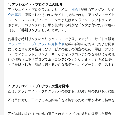
1. アソシエイト・プログラムの説明
アソシエイト・プログラムにより、乙は、
別紙1
記載のアマゾン・サイ
介料率表
に記載されたその他のサイト（それぞれを「
アマゾン・サイト
ト、ソーシャルメディアコンテンツまたはオンライン・ソフトウェア・
きます。このリンクには、甲が提供する特別な「
タグが付いた
」状態の
（以下「
特別リンク
」といいます。）。
お客様が特別リンクのクリックスルーにより、アマゾン・サイトで販売
アソシエイト・プログラム紹介料率表
記載の詳細のとおり（および同表
によるこれらの商品およびサービスの宣伝の便宜のため、甲は、アソシ
ト、ウィジェット、リンク、マーケティングコンテンツならびにその他
他の情報（以下「
プログラム・コンテンツ
」といいます。）を乙に提供
トで提供される、商品に関するいかなるデータ、イメージ、テキストも
2. アソシエイト・プログラムの遵守要件
乙は、アソシエイト・プログラムへの参加および紹介料の受け取りに際
乙は甲に対し、乙による本規約遵守を確認するために甲が求める情報を
乙が本規約またはその他の適用されるアマゾンの規約に違反した場合、