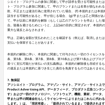
シエイト・プログラムの参加に関連して甲が請求を受ける可能性または責
ト・プログラム参加に関連して、甲のブランドまたは名誉が損なわれる可
欺、不正または違法行為に使用されていた場合、 (f) 本規約または
該当する可能性があると、甲が信じる場合、 (g) 甲または乙と関係
て、甲が以前に本規約を解除（もしくは乙のアカウントを停止）した場合
合。疑義を避けるためにいうと、上記(a)の目的に限定されず、本規約
重大な違反とみなされます。
甲は、正確な金額が支払われたことを確認する（例えば、取消しまたは
支払いを保留することがあります。
本規約の解除に伴い、本規約に関連して付与された一切のライセンスを
条、第5条、第6条、第7条、第8条、第10条および第11条およびプ
基づく支払可能だが未払いの支払義務は、本規約の解除後も存続するも
の違反または本規約に基づき生じた責任を免責するものではありません
7. 無保証
アソシエイト・プログラム、アマゾン・サイト、アマゾン・サイト上で
Product Advertising API、データフィード、プロダクト
す）および一切のテクノロジー、ソフトウェア、機能、素材、データ、
甲または甲の関連会社もしくライセンサーによりまたはこれらに代わる
します。）は、「現状有姿」、「提供されているまま」で提供されます