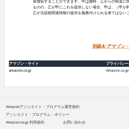
泉徴収することができます。甲は随時、乙からの税金に
ものの、乙が甲にこれを提供しない場合、甲は、（甲が
乙が当該税関連情報の提供を義務付けられる者ではない
別紙4: アマゾ
アマゾン・サイト
プライバシー
amazon.co.jp
Amazon.c
Amazonアソシエイト・プログラム運営規約
アソシエイト・プログラム・ポリシー
Amazon.co.jp 利用規約
お問い合わせ