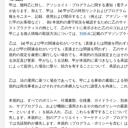
甲は、随時乙に対し、アソシエイト・プログラムに関する通知（電子メ
があります。加えて、甲は、 (a) 甲が乙の特別リンクおよびプログ
報をモニター、記録、使用および開示すること（例えば、アマゾン・サ
た甲のお客様など）、 (b) 本規約の遵守状況を確認するために乙のサイ
ストプラクティスの例として、乙のサイトに表示された乙のロゴおよび
甲による個人情報の取扱方法については、
別紙4
に記載のアマゾンプラ
乙は、 (a) 甲および甲の関連会社がいつでも（直接または間接を問わず
および甲の関連会社がいつでも（直接または間接を問わず）、乙のサイ
規約の規定を厳密に履行しない場合でも、本規約の当該規定またはその他
る決定及び更新、甲がなしうる活動、甲が本規約に基づきなしうる承認
によって提供した場合に限り、効力を有することについて、承諾および
乙は、法の運用に基づく場合であっても、甲による事前の書面による明
規約は両当事者およびそれぞれの承継人ならびに譲受人を拘束し、これ
本規約は、すべてのポリシー、付属書類、仕様書、ガイドライン、別表
ル、サブプログラム、および機能に適用されるその他のポリシーの最新
ー
」といいます。）を組み入れ、乙は、これらを遵守することについて
先します。本規約と、別のアフィリエイト・マーケティング・プログラ
ては当該契約が優先します。本規約（プログラム・ポリシーを含む）は