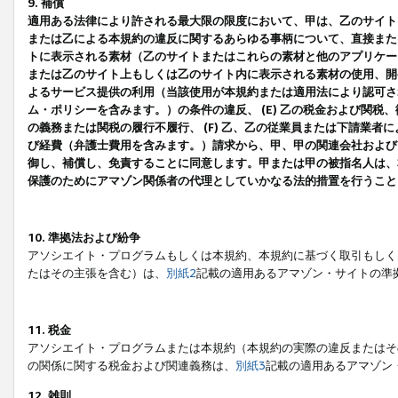
9. 補償
適用ある法律により許される最大限の限度において、甲は、乙のサイト
または乙による本規約の違反に関するあらゆる事柄について、直接または
トに表示される素材（乙のサイトまたはこれらの素材と他のアプリケーシ
または乙のサイト上もしくは乙のサイト内に表示される素材の使用、開発
よるサービス提供の利用（当該使用が本規約または適用法により認可され
ム・ポリシーを含みます。）の条件の違反、 (E) 乙の税金および関
の義務または関税の履行不履行、 (F) 乙、乙の従業員または下請業
び経費（弁護士費用を含みます。）請求から、甲、甲の関連会社および
御し、補償し、免責することに同意します。甲または甲の被指名人は、
保護のためにアマゾン関係者の代理としていかなる法的措置を行うこと
10. 準拠法および紛争
アソシエイト・プログラムもしくは本規約、本規約に基づく取引もしく
たはその主張を含む）は、
別紙2
記載の適用あるアマゾン・サイトの準
11. 税金
アソシエイト・プログラムまたは本規約（本規約の実際の違反またはそ
の関係に関する税金および関連義務は、
別紙3
記載の適用あるアマゾン
12. 雑則