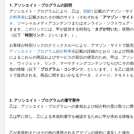
1. アソシエイト・プログラムの説明
アソシエイト・プログラムにより、乙は、
別紙1
記載のアマゾン・サイ
介料率表
に記載されたその他のサイト（それぞれを「
アマゾン・サイト
ト、ソーシャルメディアコンテンツまたはオンライン・ソフトウェア・
きます。このリンクには、甲が提供する特別な「
タグが付いた
」状態の
（以下「
特別リンク
」といいます。）。
お客様が特別リンクのクリックスルーにより、アマゾン・サイトで販売
アソシエイト・プログラム紹介料率表
記載の詳細のとおり（および同表
によるこれらの商品およびサービスの宣伝の便宜のため、甲は、アソシ
ト、ウィジェット、リンク、マーケティングコンテンツならびにその他
他の情報（以下「
プログラム・コンテンツ
」といいます。）を乙に提供
トで提供される、商品に関するいかなるデータ、イメージ、テキストも
2. アソシエイト・プログラムの遵守要件
乙は、アソシエイト・プログラムへの参加および紹介料の受け取りに際
乙は甲に対し、乙による本規約遵守を確認するために甲が求める情報を
乙が本規約またはその他の適用されるアマゾンの規約に違反した場合、