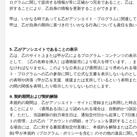
ログラムに関して提供する情報が常に正確かつ完全であること。乙は、
択することにより、乙自身の情報を更新することができます。
甲は、いかなる時であっても乙がアソシエイト・プログラムに関連して
甲は、乙が自身の期待に基づき行ういかなる行為についても責任を負い
5. 乙がアソシエイトであることの表示
乙は、乙のサイト上または甲が乙によるプログラム・コンテンツの表示ま
として、［乙の名称を挿入］は適格販売により収入を得ています。」ま
なければなりません。このような公表および適用法により求められる場
ト・プログラムへの乙の参加に関して公式な文書を表示しないものとし
の表明や誇張（甲が乙を支援、後援または支持しているという表明また
の間の関係を表明したり暗示したりしないものとします。
6. 契約期間および契約解除
本規約の期間は、乙がアソシエイト・サイトに登録または利用した時点
ることにより、（適用ある法により認められる場合は、自動的かつ訴訟
す。ただし、当該解除の効力発生日は、通知交付日から起算して7日後
トの管理」上の乙の「アカウントの閉鎖」オプションを選択することに
る場合には、乙に対する書面通知交付直後に、本規約を解除または乙のア
(b) 甲が本規約（プログラム・ポリシーを含む）のその他の違反に関し