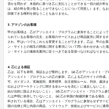
否かを問わず、本規約に基づき乙に支払うことができる一切の紹介料を
は、紹介料を受け取ることができないことについて同意し）ます。なお
回復できる権利を損なうこともありません。
3. アマゾンのお客様
甲のお客様は、乙がアソシエイト・プログラムに参加することによって
られているお客様の注文、お客様のサービスおよび商品販売に関するす
され、甲はいつでもこれらを変更することができます。乙は、甲のお客
ン・サイトとの相互の関係に関する事項について問い合わせがあった場
ン・サイト上の連絡先案内に従うべきである旨述べなければなりません
4. 乙による保証
乙は、以下を表明、保証および誓約します。 (a) 乙がアソシエイト・
アソシエイト・プログラムへの乙の参加、乙による乙のサイトの作成、
可、ガイダンス、実施規則、業界標準、自主規制ルール、判決、裁決ま
伝およびマーケティングに関する全ルールを含む）に違反しないこと、 
結が法的に阻止されないこと）、 (d) 乙がアソシエイト・プログラ
たは声明に依存していないこと、 (e) 乙が米国の制裁対象である場
科されている場合、乙はアソシエイト・プログラムに参加もせずサービス
国の法律と同じ内容の商品、ソフトウェア、技術およびサービスに適用さ