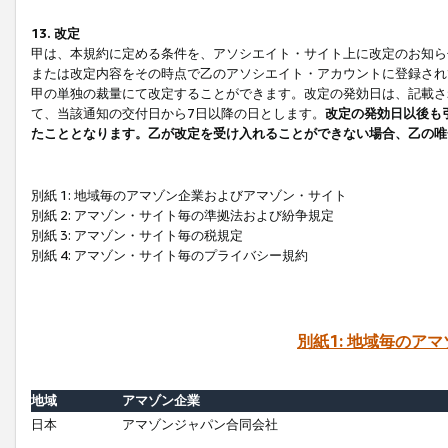
13. 改定
甲は、本規約に定める条件を、アソシエイト・サイト上に改定のお知ら
または改定内容をその時点で乙のアソシエイト・アカウントに登録され
甲の単独の裁量にて改定することができます。改定の発効日は、記載さ
て、当該通知の交付日から7日以降の日とします。
改定の発効日以後も
たこととなります。乙が改定を受け入れることができない場合、乙の唯
別紙 1: 地域毎のアマゾン企業およびアマゾン・サイト
別紙 2: アマゾン・サイト毎の準拠法および紛争規定
別紙 3: アマゾン・サイト毎の税規定
別紙 4: アマゾン・サイト毎のプライバシー規約
別紙1: 地域毎のア
地域
アマゾン企業
日本
アマゾンジャパン合同会社