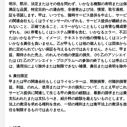
明示、黙示、法定またはその他を問わず、いかなる種類の表明または保
満足な品質、特定目的への適合性、非侵害および法、慣習、取引過程、
証を否認します。甲は、いつでも、随時サービス提供を中止し、サービ
の関連会社もしくはライセンサーのいずれも、サービス提供が継続され
れないこと、正確であること、エラーがないこともしくは有害な構成要
ずれも、 (A) 停電もしくはシステム障害を含む、いかなるエラー、不
たはいかなるデータ、イメージ、テキストその他の情報もしくはコンテ
いかなる責任も負いません。乙が甲もしくは他の個人もしくは団体から
的に定められていない保証を与えるものではありません。さらに、甲また
益、期待された売上、のれんその他の便益の損失、 (Y) 乙のアソシ
たは (Z) 乙のアソシエイト・プログラムへの参加の終了もしくは停
は、適用法により除外または制限できない補償、責任または表明を除外
8. 責任限定
甲または甲の関連会社もしくはライセンサーは、間接損害、付随的損害
益、利益、のれん、使用またはデータの損失について、たとえ甲がこれ
サービス提供に関連して生じる甲の責任の総額は、最新の請求または責
支払われたまたは支払うべき、紹介料の総額を超えないものとします。
法上の救済を求める権利を含め、一切の権利または衡平法上の救済を放
任を制限するものではありません。