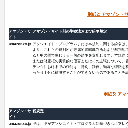
別紙2: アマゾン
アマゾン・サ
アマゾン・サイト別の準拠法および紛争規定
イト
amazon.co.jp
アソシエイト・プログラムまたは本規約に関する紛争は
より、これらの裁判所が専属的管轄裁判所および裁判地
乙と甲の間で生じうる一切の紛争を支配します。本規約
または財産権の実質的な侵害またはその主張について、
テンツにおける甲の権利は、特別、独自、顕著な特徴を
ったり十分に補填することができないものであることを
別紙3: ア
アマゾン・サ
税規定
イト
amazon.co.jp
甲は、甲がアソシエイト・プログラムに基づき乙に支払