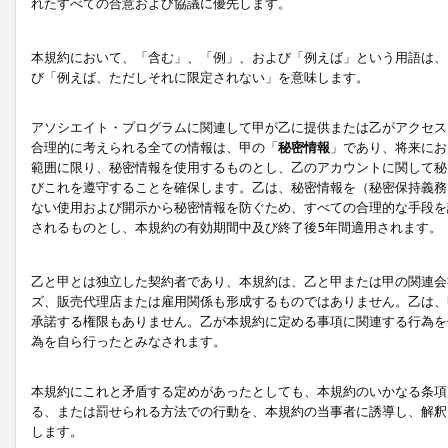
れたすべての合意および協議に優先します。
本規約において、「含む」、「例」、および「例えば」という用語は、
び「例えば、ただしそれに限定されない」を意味します。
アソシエイト・プログラムに関連して甲が乙に提供または乙がアクセス
合理的に考えられる全ての情報は、甲の「
秘密情報
」であり、将来にお
範囲に限り、秘密情報を使用するものとし、乙のアカウントに関して秘
びこれを遵守することを確保します。乙は、秘密情報を（秘密保持義務
ない使用および開示から秘密情報を防ぐため、すべての合理的な手段を
されるものとし、本規約の有効期間中及び終了後5年間適用されます。
乙と甲とは独立した契約者であり、本規約は、乙と甲または甲の関連会
ズ、販売代理店または雇用関係も形成するものではありません。乙は、
承諾する権限もありません。乙が本規約に定める事項に関連する行為を
為を自ら行ったとみなされます。
本規約にこれと矛盾する定めがあったとしても、本規約のいかなる条項
る、または罰せられる方法での行動を、本規約の当事者に誘導し、解釈
します。