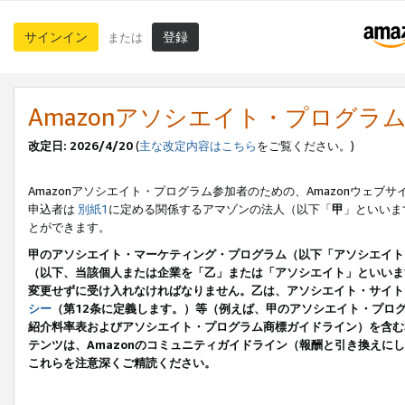
サインイン
登録
または
Amazonアソシエイト・プログラ
改定日: 2026/4/20
(
主な改定内容はこちら
をご覧ください。)
Amazonアソシエイト・プログラム参加者のための、Amazonウェブサ
申込者は
別紙1
に定める関係するアマゾンの法人（以下「
甲
」といいま
とができます。
甲のアソシエイト・マーケティング・プログラム（以下「アソシエイト
（以下、当該個人または企業を「乙」または「アソシエイト」といいま
変更せずに受け入れなければなりません。乙は、アソシエイト・サイト
シー
（第12条に定義します。）等（例えば、甲のアソシエイト・プロ
紹介料率表およびアソシエイト・プログラム商標ガイドライン）を含む本規
テンツは、Amazonのコミュニティガイドライン（報酬と引き換え
これらを注意深くご精読ください。