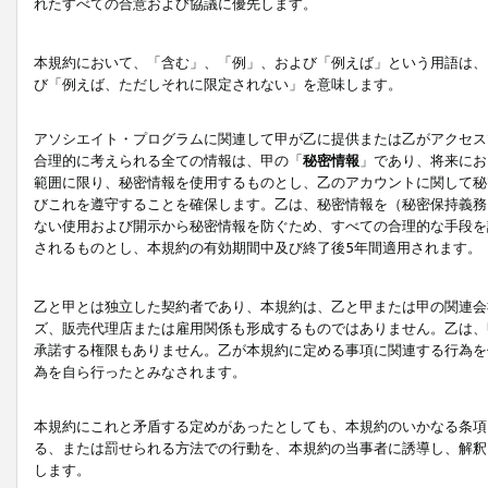
れたすべての合意および協議に優先します。
本規約において、「含む」、「例」、および「例えば」という用語は、
び「例えば、ただしそれに限定されない」を意味します。
アソシエイト・プログラムに関連して甲が乙に提供または乙がアクセス
合理的に考えられる全ての情報は、甲の「
秘密情報
」であり、将来にお
範囲に限り、秘密情報を使用するものとし、乙のアカウントに関して秘
びこれを遵守することを確保します。乙は、秘密情報を（秘密保持義務
ない使用および開示から秘密情報を防ぐため、すべての合理的な手段を
されるものとし、本規約の有効期間中及び終了後5年間適用されます。
乙と甲とは独立した契約者であり、本規約は、乙と甲または甲の関連会
ズ、販売代理店または雇用関係も形成するものではありません。乙は、
承諾する権限もありません。乙が本規約に定める事項に関連する行為を
為を自ら行ったとみなされます。
本規約にこれと矛盾する定めがあったとしても、本規約のいかなる条項
る、または罰せられる方法での行動を、本規約の当事者に誘導し、解釈
します。