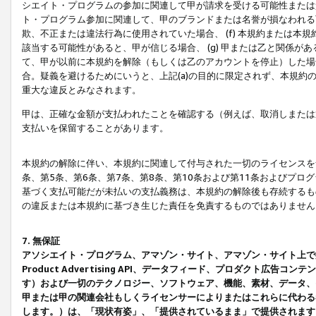
シエイト・プログラムの参加に関連して甲が請求を受ける可能性または責
ト・プログラム参加に関連して、甲のブランドまたは名誉が損なわれる可
欺、不正または違法行為に使用されていた場合、 (f) 本規約または
該当する可能性があると、甲が信じる場合、 (g) 甲または乙と関係
て、甲が以前に本規約を解除（もしくは乙のアカウントを停止）した場合
合。疑義を避けるためにいうと、上記(a)の目的に限定されず、本規約
重大な違反とみなされます。
甲は、正確な金額が支払われたことを確認する（例えば、取消しまたは
支払いを保留することがあります。
本規約の解除に伴い、本規約に関連して付与された一切のライセンスを
条、第5条、第6条、第7条、第8条、第10条および第11条およびプ
基づく支払可能だが未払いの支払義務は、本規約の解除後も存続するも
の違反または本規約に基づき生じた責任を免責するものではありません
7. 無保証
アソシエイト・プログラム、アマゾン・サイト、アマゾン・サイト上で
Product Advertising API、データフィード、プロダクト
す）および一切のテクノロジー、ソフトウェア、機能、素材、データ、
甲または甲の関連会社もしくライセンサーによりまたはこれらに代わる
します。）は、「現状有姿」、「提供されているまま」で提供されます