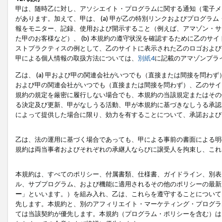
甲は、随時乙に対し、アソシエイト・プログラムに関する通知（電子メ
があります。加えて、甲は、 (a) 甲が乙の特別リンクおよびプログ
報をモニター、記録、使用および開示すること（例えば、アマゾン・サ
た甲のお客様など）、 (b) 本規約の遵守状況を確認するために乙のサイ
ストプラクティスの例として、乙のサイトに表示された乙のロゴおよび
甲による個人情報の取扱方法については、
別紙4
に記載のアマゾンプラ
乙は、 (a) 甲および甲の関連会社がいつでも（直接または間接を問わず
および甲の関連会社がいつでも（直接または間接を問わず）、乙のサイ
規約の規定を厳密に履行しない場合でも、本規約の当該規定またはその他
る決定及び更新、甲がなしうる活動、甲が本規約に基づきなしうる承認
によって提供した場合に限り、効力を有することについて、承諾および
乙は、法の運用に基づく場合であっても、甲による事前の書面による明
規約は両当事者およびそれぞれの承継人ならびに譲受人を拘束し、これ
本規約は、すべてのポリシー、付属書類、仕様書、ガイドライン、別表
ル、サブプログラム、および機能に適用されるその他のポリシーの最新
ー
」といいます。）を組み入れ、乙は、これらを遵守することについて
先します。本規約と、別のアフィリエイト・マーケティング・プログラ
ては当該契約が優先します。本規約（プログラム・ポリシーを含む）は