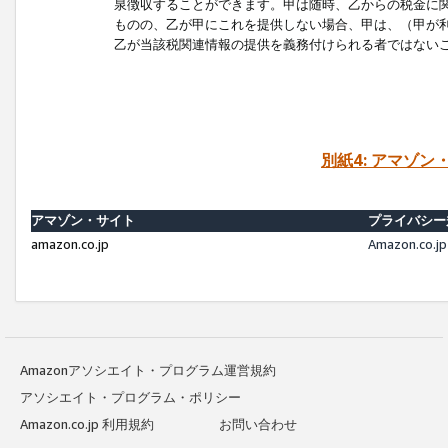
泉徴収することができます。甲は随時、乙からの税金に
ものの、乙が甲にこれを提供しない場合、甲は、（甲が
乙が当該税関連情報の提供を義務付けられる者ではない
別紙4: アマゾ
アマゾン・サイト
プライバシー
amazon.co.jp
Amazon.c
Amazonアソシエイト・プログラム運営規約
アソシエイト・プログラム・ポリシー
Amazon.co.jp 利用規約
お問い合わせ