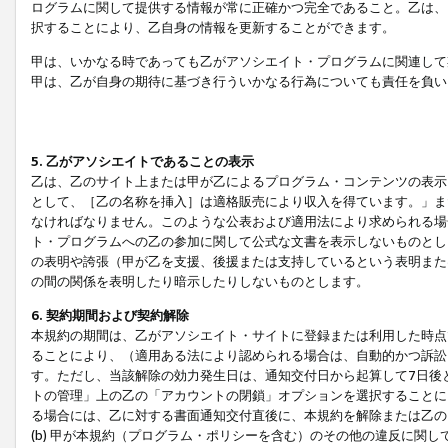
ログラムに関して提供する情報が常に正確かつ完全であること。乙は、
択することにより、乙自身の情報を更新することができます。
甲は、いかなる時であっても乙がアソシエイト・プログラムに関連して
甲は、乙が自身の期待に基づき行ういかなる行為についても責任を負い
5. 乙がアソシエイトであることの表示
乙は、乙のサイト上または甲が乙によるプログラム・コンテンツの表示ま
として、［乙の名称を挿入］は適格販売により収入を得ています。」ま
なければなりません。このような公表および適用法により求められる場
ト・プログラムへの乙の参加に関して公式な文書を表示しないものとし
の表明や誇張（甲が乙を支援、後援または支持しているという表明また
の間の関係を表明したり暗示したりしないものとします。
6. 契約期間および契約解除
本規約の期間は、乙がアソシエイト・サイトに登録または利用した時点
ることにより、（適用ある法により認められる場合は、自動的かつ訴訟
す。ただし、当該解除の効力発生日は、通知交付日から起算して7日後
トの管理」上の乙の「アカウントの閉鎖」オプションを選択することに
る場合には、乙に対する書面通知交付直後に、本規約を解除または乙のア
(b) 甲が本規約（プログラム・ポリシーを含む）のその他の違反に関し