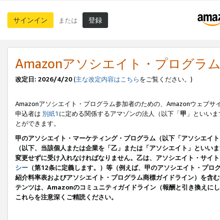
サインイン
登録
または
Amazonアソシエイト・プログラ
改定日: 2026/4/20
(
主な改定内容はこちら
をご覧ください。)
Amazonアソシエイト・プログラム参加者のための、Amazonウェブサ
申込者は
別紙1
に定める関係するアマゾンの法人（以下「
甲
」といいま
とができます。
甲のアソシエイト・マーケティング・プログラム（以下「アソシエイト
（以下、当該個人または企業を「乙」または「アソシエイト」といいま
変更せずに受け入れなければなりません。乙は、アソシエイト・サイト
シー
（第12条に定義します。）等（例えば、甲のアソシエイト・プロ
紹介料率表およびアソシエイト・プログラム商標ガイドライン）を含む本規
テンツは、Amazonのコミュニティガイドライン（報酬と引き換え
これらを注意深くご精読ください。