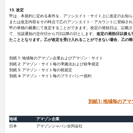
13. 改定
甲は、本規約に定める条件を、アソシエイト・サイト上に改定のお知ら
または改定内容をその時点で乙のアソシエイト・アカウントに登録され
甲の単独の裁量にて改定することができます。改定の発効日は、記載さ
て、当該通知の交付日から7日以降の日とします。
改定の発効日以後も
たこととなります。乙が改定を受け入れることができない場合、乙の唯
別紙 1: 地域毎のアマゾン企業およびアマゾン・サイト
別紙 2: アマゾン・サイト毎の準拠法および紛争規定
別紙 3: アマゾン・サイト毎の税規定
別紙 4: アマゾン・サイト毎のプライバシー規約
別紙1: 地域毎のア
地域
アマゾン企業
日本
アマゾンジャパン合同会社