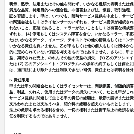
明示、黙示、法定またはその他を問わず、いかなる種類の表明または保
満足な品質、特定目的への適合性、非侵害および法、慣習、取引過程、
証を否認します。甲は、いつでも、随時サービス提供を中止し、サービ
の関連会社もしくはライセンサーのいずれも、サービス提供が継続され
れないこと、正確であること、エラーがないこともしくは有害な構成要
ずれも、 (A) 停電もしくはシステム障害を含む、いかなるエラー、不
たはいかなるデータ、イメージ、テキストその他の情報もしくはコンテ
いかなる責任も負いません。乙が甲もしくは他の個人もしくは団体から
的に定められていない保証を与えるものではありません。さらに、甲また
益、期待された売上、のれんその他の便益の損失、 (Y) 乙のアソシ
たは (Z) 乙のアソシエイト・プログラムへの参加の終了もしくは停
は、適用法により除外または制限できない補償、責任または表明を除外
8. 責任限定
甲または甲の関連会社もしくはライセンサーは、間接損害、付随的損害
益、利益、のれん、使用またはデータの損失について、たとえ甲がこれ
サービス提供に関連して生じる甲の責任の総額は、最新の請求または責
支払われたまたは支払うべき、紹介料の総額を超えないものとします。
法上の救済を求める権利を含め、一切の権利または衡平法上の救済を放
任を制限するものではありません。