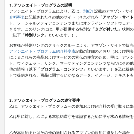
1. アソシエイト・プログラムの説明
アソシエイト・プログラムにより、乙は、
別紙1
記載のアマゾン・サイ
介料率表
に記載されたその他のサイト（それぞれを「
アマゾン・サイト
ト、ソーシャルメディアコンテンツまたはオンライン・ソフトウェア・
きます。このリンクには、甲が提供する特別な「
タグが付いた
」状態の
（以下「
特別リンク
」といいます。）。
お客様が特別リンクのクリックスルーにより、アマゾン・サイトで販売
アソシエイト・プログラム紹介料率表
記載の詳細のとおり（および同表
によるこれらの商品およびサービスの宣伝の便宜のため、甲は、アソシ
ト、ウィジェット、リンク、マーケティングコンテンツならびにその他
他の情報（以下「
プログラム・コンテンツ
」といいます。）を乙に提供
トで提供される、商品に関するいかなるデータ、イメージ、テキストも
2. アソシエイト・プログラムの遵守要件
乙は、アソシエイト・プログラムへの参加および紹介料の受け取りに際
乙は甲に対し、乙による本規約遵守を確認するために甲が求める情報を
乙が本規約またはその他の適用されるアマゾンの規約に違反した場合、