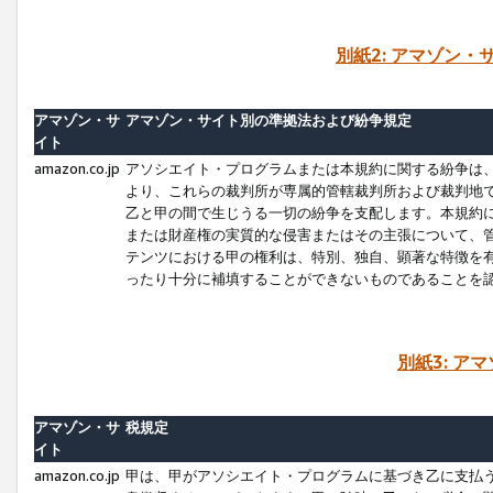
別紙2: アマゾン
アマゾン・サ
アマゾン・サイト別の準拠法および紛争規定
イト
amazon.co.jp
アソシエイト・プログラムまたは本規約に関する紛争は
より、これらの裁判所が専属的管轄裁判所および裁判地
乙と甲の間で生じうる一切の紛争を支配します。本規約
または財産権の実質的な侵害またはその主張について、
テンツにおける甲の権利は、特別、独自、顕著な特徴を
ったり十分に補填することができないものであることを
別紙3: ア
アマゾン・サ
税規定
イト
amazon.co.jp
甲は、甲がアソシエイト・プログラムに基づき乙に支払