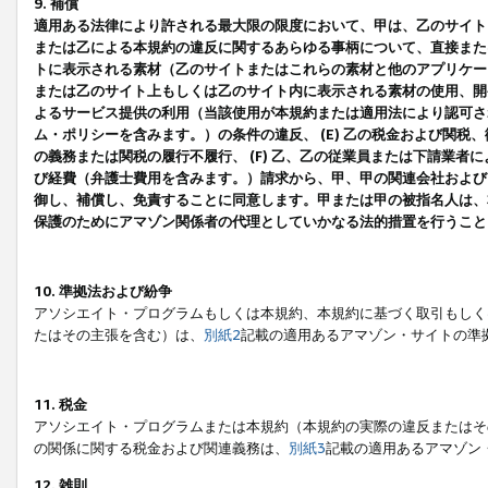
9. 補償
適用ある法律により許される最大限の限度において、甲は、乙のサイト
または乙による本規約の違反に関するあらゆる事柄について、直接または
トに表示される素材（乙のサイトまたはこれらの素材と他のアプリケーシ
または乙のサイト上もしくは乙のサイト内に表示される素材の使用、開発
よるサービス提供の利用（当該使用が本規約または適用法により認可され
ム・ポリシーを含みます。）の条件の違反、 (E) 乙の税金および関
の義務または関税の履行不履行、 (F) 乙、乙の従業員または下請業
び経費（弁護士費用を含みます。）請求から、甲、甲の関連会社および
御し、補償し、免責することに同意します。甲または甲の被指名人は、
保護のためにアマゾン関係者の代理としていかなる法的措置を行うこと
10. 準拠法および紛争
アソシエイト・プログラムもしくは本規約、本規約に基づく取引もしく
たはその主張を含む）は、
別紙2
記載の適用あるアマゾン・サイトの準
11. 税金
アソシエイト・プログラムまたは本規約（本規約の実際の違反またはそ
の関係に関する税金および関連義務は、
別紙3
記載の適用あるアマゾン
12. 雑則