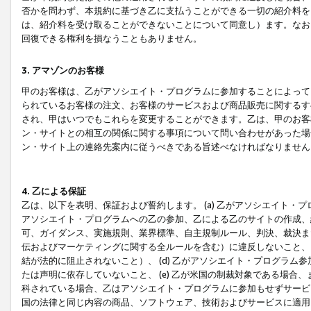
否かを問わず、本規約に基づき乙に支払うことができる一切の紹介料を
は、紹介料を受け取ることができないことについて同意し）ます。なお
回復できる権利を損なうこともありません。
3. アマゾンのお客様
甲のお客様は、乙がアソシエイト・プログラムに参加することによって
られているお客様の注文、お客様のサービスおよび商品販売に関するす
され、甲はいつでもこれらを変更することができます。乙は、甲のお客
ン・サイトとの相互の関係に関する事項について問い合わせがあった場
ン・サイト上の連絡先案内に従うべきである旨述べなければなりません
4. 乙による保証
乙は、以下を表明、保証および誓約します。 (a) 乙がアソシエイト・
アソシエイト・プログラムへの乙の参加、乙による乙のサイトの作成、
可、ガイダンス、実施規則、業界標準、自主規制ルール、判決、裁決ま
伝およびマーケティングに関する全ルールを含む）に違反しないこと、 
結が法的に阻止されないこと）、 (d) 乙がアソシエイト・プログラ
たは声明に依存していないこと、 (e) 乙が米国の制裁対象である場
科されている場合、乙はアソシエイト・プログラムに参加もせずサービス
国の法律と同じ内容の商品、ソフトウェア、技術およびサービスに適用さ