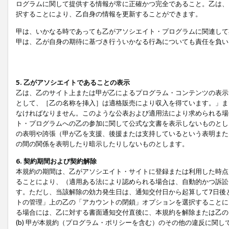
ログラムに関して提供する情報が常に正確かつ完全であること。乙は、
択することにより、乙自身の情報を更新することができます。
甲は、いかなる時であっても乙がアソシエイト・プログラムに関連して
甲は、乙が自身の期待に基づき行ういかなる行為についても責任を負い
5. 乙がアソシエイトであることの表示
乙は、乙のサイト上または甲が乙によるプログラム・コンテンツの表示ま
として、［乙の名称を挿入］は適格販売により収入を得ています。」ま
なければなりません。このような公表および適用法により求められる場
ト・プログラムへの乙の参加に関して公式な文書を表示しないものとし
の表明や誇張（甲が乙を支援、後援または支持しているという表明また
の間の関係を表明したり暗示したりしないものとします。
6. 契約期間および契約解除
本規約の期間は、乙がアソシエイト・サイトに登録または利用した時点
ることにより、（適用ある法により認められる場合は、自動的かつ訴訟
す。ただし、当該解除の効力発生日は、通知交付日から起算して7日後
トの管理」上の乙の「アカウントの閉鎖」オプションを選択することに
る場合には、乙に対する書面通知交付直後に、本規約を解除または乙のア
(b) 甲が本規約（プログラム・ポリシーを含む）のその他の違反に関し