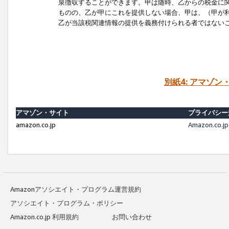
泉徴収することができます。甲は随時、乙からの税金に
ものの、乙が甲にこれを提供しない場合、甲は、（甲が
乙が当該税関連情報の提供を義務付けられる者ではない
別紙4: アマゾ
アマゾン・サイト
プライバシー
amazon.co.jp
Amazon.c
Amazonアソシエイト・プログラム運営規約
アソシエイト・プログラム・ポリシー
Amazon.co.jp 利用規約
お問い合わせ