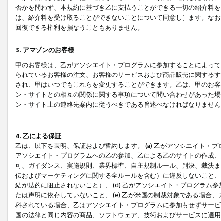
否かを問わず、本規約に基づき乙に支払うことができる一切の紹介料を
は、紹介料を受け取ることができないことについて同意し）ます。なお
回復できる権利を損なうこともありません。
3. アマゾンのお客様
甲のお客様は、乙がアソシエイト・プログラムに参加することによって
られているお客様の注文、お客様のサービスおよび商品販売に関するす
され、甲はいつでもこれらを変更することができます。乙は、甲のお客
ン・サイトとの相互の関係に関する事項について問い合わせがあった場
ン・サイト上の連絡先案内に従うべきである旨述べなければなりません
4. 乙による保証
乙は、以下を表明、保証および誓約します。 (a) 乙がアソシエイト・
アソシエイト・プログラムへの乙の参加、乙による乙のサイトの作成、
可、ガイダンス、実施規則、業界標準、自主規制ルール、判決、裁決ま
伝およびマーケティングに関する全ルールを含む）に違反しないこと、 
結が法的に阻止されないこと）、 (d) 乙がアソシエイト・プログラ
たは声明に依存していないこと、 (e) 乙が米国の制裁対象である場
科されている場合、乙はアソシエイト・プログラムに参加もせずサービス
国の法律と同じ内容の商品、ソフトウェア、技術およびサービスに適用さ