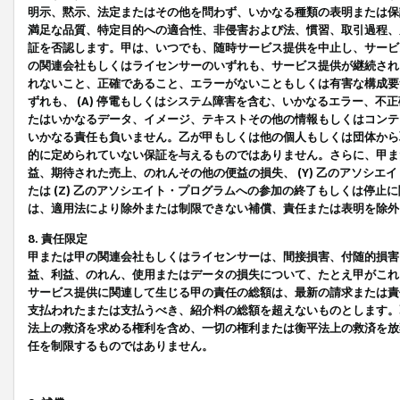
明示、黙示、法定またはその他を問わず、いかなる種類の表明または保
満足な品質、特定目的への適合性、非侵害および法、慣習、取引過程、
証を否認します。甲は、いつでも、随時サービス提供を中止し、サービ
の関連会社もしくはライセンサーのいずれも、サービス提供が継続され
れないこと、正確であること、エラーがないこともしくは有害な構成要
ずれも、 (A) 停電もしくはシステム障害を含む、いかなるエラー、不
たはいかなるデータ、イメージ、テキストその他の情報もしくはコンテ
いかなる責任も負いません。乙が甲もしくは他の個人もしくは団体から
的に定められていない保証を与えるものではありません。さらに、甲また
益、期待された売上、のれんその他の便益の損失、 (Y) 乙のアソシ
たは (Z) 乙のアソシエイト・プログラムへの参加の終了もしくは停
は、適用法により除外または制限できない補償、責任または表明を除外
8. 責任限定
甲または甲の関連会社もしくはライセンサーは、間接損害、付随的損害
益、利益、のれん、使用またはデータの損失について、たとえ甲がこれ
サービス提供に関連して生じる甲の責任の総額は、最新の請求または責
支払われたまたは支払うべき、紹介料の総額を超えないものとします。
法上の救済を求める権利を含め、一切の権利または衡平法上の救済を放
任を制限するものではありません。