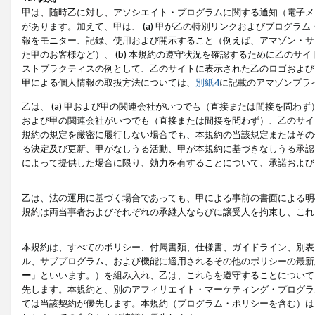
甲は、随時乙に対し、アソシエイト・プログラムに関する通知（電子メ
があります。加えて、甲は、 (a) 甲が乙の特別リンクおよびプログ
報をモニター、記録、使用および開示すること（例えば、アマゾン・サ
た甲のお客様など）、 (b) 本規約の遵守状況を確認するために乙のサイ
ストプラクティスの例として、乙のサイトに表示された乙のロゴおよび
甲による個人情報の取扱方法については、
別紙4
に記載のアマゾンプラ
乙は、 (a) 甲および甲の関連会社がいつでも（直接または間接を問わず
および甲の関連会社がいつでも（直接または間接を問わず）、乙のサイ
規約の規定を厳密に履行しない場合でも、本規約の当該規定またはその他
る決定及び更新、甲がなしうる活動、甲が本規約に基づきなしうる承認
によって提供した場合に限り、効力を有することについて、承諾および
乙は、法の運用に基づく場合であっても、甲による事前の書面による明
規約は両当事者およびそれぞれの承継人ならびに譲受人を拘束し、これ
本規約は、すべてのポリシー、付属書類、仕様書、ガイドライン、別表
ル、サブプログラム、および機能に適用されるその他のポリシーの最新
ー
」といいます。）を組み入れ、乙は、これらを遵守することについて
先します。本規約と、別のアフィリエイト・マーケティング・プログラ
ては当該契約が優先します。本規約（プログラム・ポリシーを含む）は