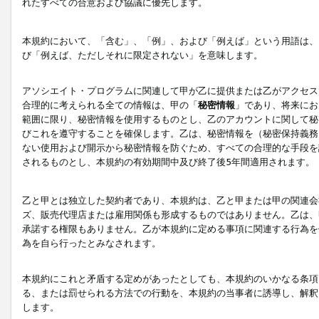
れたすべての合意および協議に優先します。
本規約において、「含む」、「例」、および「例えば」という用語は、
び「例えば、ただしそれに限定されない」を意味します。
アソシエイト・プログラムに関連して甲が乙に提供または乙がアクセス
合理的に考えられる全ての情報は、甲の「
秘密情報
」であり、将来にお
範囲に限り、秘密情報を使用するものとし、乙のアカウントに関して秘
びこれを遵守することを確保します。乙は、秘密情報を（秘密保持義務
ない使用および開示から秘密情報を防ぐため、すべての合理的な手段を
されるものとし、本規約の有効期間中及び終了後5年間適用されます。
乙と甲とは独立した契約者であり、本規約は、乙と甲または甲の関連会
ズ、販売代理店または雇用関係も形成するものではありません。乙は、
承諾する権限もありません。乙が本規約に定める事項に関連する行為を
為を自ら行ったとみなされます。
本規約にこれと矛盾する定めがあったとしても、本規約のいかなる条項
る、または罰せられる方法での行動を、本規約の当事者に誘導し、解釈
します。