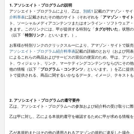
1. アソシエイト・プログラムの説明
アソシエイト・プログラムにより、乙は、
別紙1
記載のアマゾン・サイ
介料率表
に記載されたその他のサイト（それぞれを「
アマゾン・サイト
ト、ソーシャルメディアコンテンツまたはオンライン・ソフトウェア・
きます。このリンクには、甲が提供する特別な「
タグが付いた
」状態の
（以下「
特別リンク
」といいます。）。
お客様が特別リンクのクリックスルーにより、アマゾン・サイトで販売
アソシエイト・プログラム紹介料率表
記載の詳細のとおり（および同表
によるこれらの商品およびサービスの宣伝の便宜のため、甲は、アソシ
ト、ウィジェット、リンク、マーケティングコンテンツならびにその他
他の情報（以下「
プログラム・コンテンツ
」といいます。）を乙に提供
トで提供される、商品に関するいかなるデータ、イメージ、テキストも
2. アソシエイト・プログラムの遵守要件
乙は、アソシエイト・プログラムへの参加および紹介料の受け取りに際
乙は甲に対し、乙による本規約遵守を確認するために甲が求める情報を
乙が本規約またはその他の適用されるアマゾンの規約に違反した場合、