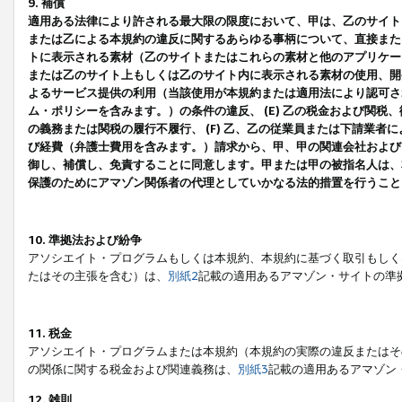
9. 補償
適用ある法律により許される最大限の限度において、甲は、乙のサイト
または乙による本規約の違反に関するあらゆる事柄について、直接または
トに表示される素材（乙のサイトまたはこれらの素材と他のアプリケーシ
または乙のサイト上もしくは乙のサイト内に表示される素材の使用、開発
よるサービス提供の利用（当該使用が本規約または適用法により認可され
ム・ポリシーを含みます。）の条件の違反、 (E) 乙の税金および関
の義務または関税の履行不履行、 (F) 乙、乙の従業員または下請業
び経費（弁護士費用を含みます。）請求から、甲、甲の関連会社および
御し、補償し、免責することに同意します。甲または甲の被指名人は、
保護のためにアマゾン関係者の代理としていかなる法的措置を行うこと
10. 準拠法および紛争
アソシエイト・プログラムもしくは本規約、本規約に基づく取引もしく
たはその主張を含む）は、
別紙2
記載の適用あるアマゾン・サイトの準
11. 税金
アソシエイト・プログラムまたは本規約（本規約の実際の違反またはそ
の関係に関する税金および関連義務は、
別紙3
記載の適用あるアマゾン
12. 雑則