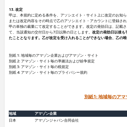
13. 改定
甲は、本規約に定める条件を、アソシエイト・サイト上に改定のお知ら
または改定内容をその時点で乙のアソシエイト・アカウントに登録され
甲の単独の裁量にて改定することができます。改定の発効日は、記載さ
て、当該通知の交付日から7日以降の日とします。
改定の発効日以後も
たこととなります。乙が改定を受け入れることができない場合、乙の唯
別紙 1: 地域毎のアマゾン企業およびアマゾン・サイト
別紙 2: アマゾン・サイト毎の準拠法および紛争規定
別紙 3: アマゾン・サイト毎の税規定
別紙 4: アマゾン・サイト毎のプライバシー規約
別紙1: 地域毎のア
地域
アマゾン企業
日本
アマゾンジャパン合同会社