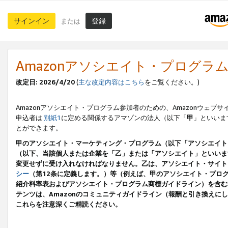
サインイン
登録
または
Amazonアソシエイト・プログラ
改定日: 2026/4/20
(
主な改定内容はこちら
をご覧ください。)
Amazonアソシエイト・プログラム参加者のための、Amazonウェブサ
申込者は
別紙1
に定める関係するアマゾンの法人（以下「
甲
」といいま
とができます。
甲のアソシエイト・マーケティング・プログラム（以下「アソシエイト
（以下、当該個人または企業を「乙」または「アソシエイト」といいま
変更せずに受け入れなければなりません。乙は、アソシエイト・サイト
シー
（第12条に定義します。）等（例えば、甲のアソシエイト・プロ
紹介料率表およびアソシエイト・プログラム商標ガイドライン）を含む本規
テンツは、Amazonのコミュニティガイドライン（報酬と引き換え
これらを注意深くご精読ください。