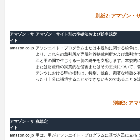
別紙2: アマゾン
アマゾン・サ
アマゾン・サイト別の準拠法および紛争規定
イト
amazon.co.jp
アソシエイト・プログラムまたは本規約に関する紛争は
より、これらの裁判所が専属的管轄裁判所および裁判地
乙と甲の間で生じうる一切の紛争を支配します。本規約
または財産権の実質的な侵害またはその主張について、
テンツにおける甲の権利は、特別、独自、顕著な特徴を
ったり十分に補填することができないものであることを
別紙3: ア
アマゾン・サ
税規定
イト
amazon.co.jp
甲は、甲がアソシエイト・プログラムに基づき乙に支払