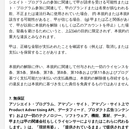
シエイト・プログラムの参加に関連して甲が請求を受ける可能性または責
ト・プログラム参加に関連して、甲のブランドまたは名誉が損なわれる可
欺、不正または違法行為に使用されていた場合、 (f) 本規約または
該当する可能性があると、甲が信じる場合、 (g) 甲または乙と関係
て、甲が以前に本規約を解除（もしくは乙のアカウントを停止）した場合
合。疑義を避けるためにいうと、上記(a)の目的に限定されず、本規約
重大な違反とみなされます。
甲は、正確な金額が支払われたことを確認する（例えば、取消しまたは
支払いを保留することがあります。
本規約の解除に伴い、本規約に関連して付与された一切のライセンスを
条、第5条、第6条、第7条、第8条、第10条および第11条およびプ
基づく支払可能だが未払いの支払義務は、本規約の解除後も存続するも
の違反または本規約に基づき生じた責任を免責するものではありません
7. 無保証
アソシエイト・プログラム、アマゾン・サイト、アマゾン・サイト上で
Product Advertising API、データフィード、プロダクト
す）および一切のテクノロジー、ソフトウェア、機能、素材、データ、
甲または甲の関連会社もしくライセンサーによりまたはこれらに代わる
します。）は、「現状有姿」、「提供されているまま」で提供されます