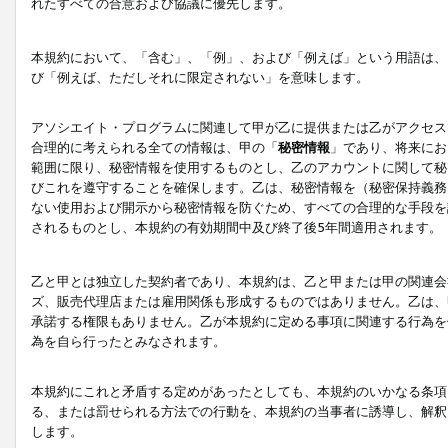
れたすべての合意および協議に優先します。
本規約において、「含む」、「例」、および「例えば」という用語は、
び「例えば、ただしそれに限定されない」を意味します。
アソシエイト・プログラムに関連して甲が乙に提供または乙がアクセス
合理的に考えられる全ての情報は、甲の「
秘密情報
」であり、将来にお
範囲に限り、秘密情報を使用するものとし、乙のアカウントに関して秘
びこれを遵守することを確保します。乙は、秘密情報を（秘密保持義務
ない使用および開示から秘密情報を防ぐため、すべての合理的な手段を
されるものとし、本規約の有効期間中及び終了後5年間適用されます。
乙と甲とは独立した契約者であり、本規約は、乙と甲または甲の関連会
ズ、販売代理店または雇用関係も形成するものではありません。乙は、
承諾する権限もありません。乙が本規約に定める事項に関連する行為を
為を自ら行ったとみなされます。
本規約にこれと矛盾する定めがあったとしても、本規約のいかなる条項
る、または罰せられる方法での行動を、本規約の当事者に誘導し、解釈
します。