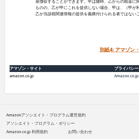
泉徴収することができます。甲は随時、乙からの税金に
ものの、乙が甲にこれを提供しない場合、甲は、（甲が
乙が当該税関連情報の提供を義務付けられる者ではない
別紙4: アマゾ
アマゾン・サイト
プライバシー
amazon.co.jp
Amazon.c
Amazonアソシエイト・プログラム運営規約
アソシエイト・プログラム・ポリシー
Amazon.co.jp 利用規約
お問い合わせ