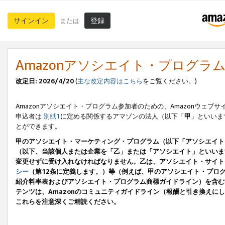
サインイン
登録
または
Amazonアソシエイト・プログラ
改定日: 2026/4/20
(
主な改定内容はこちら
をご覧ください。)
Amazonアソシエイト・プログラム参加者のための、Amazonウェブサ
申込者は
別紙1
に定める関係するアマゾンの法人（以下「
甲
」といいま
とができます。
甲のアソシエイト・マーケティング・プログラム（以下「アソシエイト
（以下、当該個人または企業を「乙」または「アソシエイト」といいま
変更せずに受け入れなければなりません。乙は、アソシエイト・サイト
シー
（第12条に定義します。）等（例えば、甲のアソシエイト・プロ
紹介料率表およびアソシエイト・プログラム商標ガイドライン）を含む本規
テンツは、Amazonのコミュニティガイドライン（報酬と引き換え
これらを注意深くご精読ください。