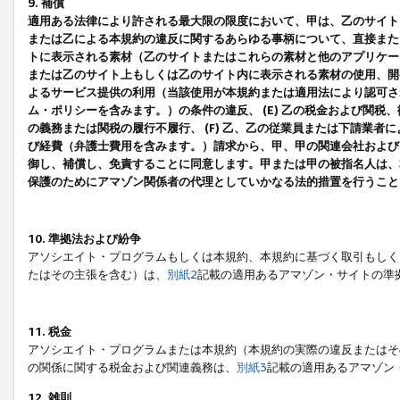
9. 補償
適用ある法律により許される最大限の限度において、甲は、乙のサイト
または乙による本規約の違反に関するあらゆる事柄について、直接または
トに表示される素材（乙のサイトまたはこれらの素材と他のアプリケーシ
または乙のサイト上もしくは乙のサイト内に表示される素材の使用、開発
よるサービス提供の利用（当該使用が本規約または適用法により認可され
ム・ポリシーを含みます。）の条件の違反、 (E) 乙の税金および関
の義務または関税の履行不履行、 (F) 乙、乙の従業員または下請業
び経費（弁護士費用を含みます。）請求から、甲、甲の関連会社および
御し、補償し、免責することに同意します。甲または甲の被指名人は、
保護のためにアマゾン関係者の代理としていかなる法的措置を行うこと
10. 準拠法および紛争
アソシエイト・プログラムもしくは本規約、本規約に基づく取引もしく
たはその主張を含む）は、
別紙2
記載の適用あるアマゾン・サイトの準
11. 税金
アソシエイト・プログラムまたは本規約（本規約の実際の違反またはそ
の関係に関する税金および関連義務は、
別紙3
記載の適用あるアマゾン
12. 雑則