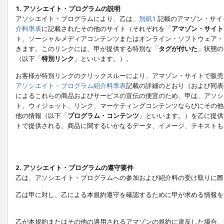
1. アソシエイト・プログラムの説明
アソシエイト・プログラムにより、乙は、
別紙1
記載のアマゾン・サイ
介料率表
に記載されたその他のサイト（それぞれを「
アマゾン・サイト
ト、ソーシャルメディアコンテンツまたはオンライン・ソフトウェア・
きます。このリンクには、甲が提供する特別な「
タグが付いた
」状態の
（以下「
特別リンク
」といいます。）。
お客様が特別リンクのクリックスルーにより、アマゾン・サイトで販売
アソシエイト・プログラム紹介料率表
記載の詳細のとおり（および同表
によるこれらの商品およびサービスの宣伝の便宜のため、甲は、アソシ
ト、ウィジェット、リンク、マーケティングコンテンツならびにその他
他の情報（以下「
プログラム・コンテンツ
」といいます。）を乙に提供
トで提供される、商品に関するいかなるデータ、イメージ、テキストも
2. アソシエイト・プログラムの遵守要件
乙は、アソシエイト・プログラムへの参加および紹介料の受け取りに際
乙は甲に対し、乙による本規約遵守を確認するために甲が求める情報を
乙が本規約またはその他の適用されるアマゾンの規約に違反した場合、