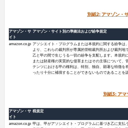
別紙2: アマゾン
アマゾン・サ
アマゾン・サイト別の準拠法および紛争規定
イト
amazon.co.jp
アソシエイト・プログラムまたは本規約に関する紛争は
より、これらの裁判所が専属的管轄裁判所および裁判地
乙と甲の間で生じうる一切の紛争を支配します。本規約
または財産権の実質的な侵害またはその主張について、
テンツにおける甲の権利は、特別、独自、顕著な特徴を
ったり十分に補填することができないものであることを
別紙3: ア
アマゾン・サ
税規定
イト
amazon.co.jp
甲は、甲がアソシエイト・プログラムに基づき乙に支払