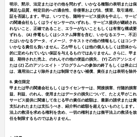
明示、黙示、法定またはその他を問わず、いかなる種類の表明または保
満足な品質、特定目的への適合性、非侵害および法、慣習、取引過程、
証を否認します。甲は、いつでも、随時サービス提供を中止し、サービ
の関連会社もしくはライセンサーのいずれも、サービス提供が継続され
れないこと、正確であること、エラーがないこともしくは有害な構成要
ずれも、 (A) 停電もしくはシステム障害を含む、いかなるエラー、不
たはいかなるデータ、イメージ、テキストその他の情報もしくはコンテ
いかなる責任も負いません。乙が甲もしくは他の個人もしくは団体から
的に定められていない保証を与えるものではありません。さらに、甲また
益、期待された売上、のれんその他の便益の損失、 (Y) 乙のアソシ
たは (Z) 乙のアソシエイト・プログラムへの参加の終了もしくは停
は、適用法により除外または制限できない補償、責任または表明を除外
8. 責任限定
甲または甲の関連会社もしくはライセンサーは、間接損害、付随的損害
益、利益、のれん、使用またはデータの損失について、たとえ甲がこれ
サービス提供に関連して生じる甲の責任の総額は、最新の請求または責
支払われたまたは支払うべき、紹介料の総額を超えないものとします。
法上の救済を求める権利を含め、一切の権利または衡平法上の救済を放
任を制限するものではありません。