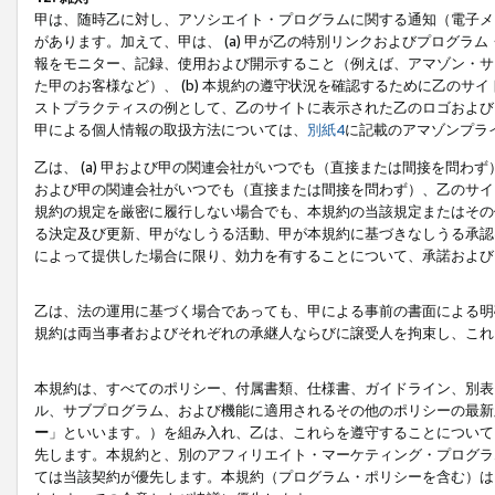
甲は、随時乙に対し、アソシエイト・プログラムに関する通知（電子メ
があります。加えて、甲は、 (a) 甲が乙の特別リンクおよびプログ
報をモニター、記録、使用および開示すること（例えば、アマゾン・サ
た甲のお客様など）、 (b) 本規約の遵守状況を確認するために乙のサイ
ストプラクティスの例として、乙のサイトに表示された乙のロゴおよび
甲による個人情報の取扱方法については、
別紙4
に記載のアマゾンプラ
乙は、 (a) 甲および甲の関連会社がいつでも（直接または間接を問わず
および甲の関連会社がいつでも（直接または間接を問わず）、乙のサイ
規約の規定を厳密に履行しない場合でも、本規約の当該規定またはその他
る決定及び更新、甲がなしうる活動、甲が本規約に基づきなしうる承認
によって提供した場合に限り、効力を有することについて、承諾および
乙は、法の運用に基づく場合であっても、甲による事前の書面による明
規約は両当事者およびそれぞれの承継人ならびに譲受人を拘束し、これ
本規約は、すべてのポリシー、付属書類、仕様書、ガイドライン、別表
ル、サブプログラム、および機能に適用されるその他のポリシーの最新
ー
」といいます。）を組み入れ、乙は、これらを遵守することについて
先します。本規約と、別のアフィリエイト・マーケティング・プログラ
ては当該契約が優先します。本規約（プログラム・ポリシーを含む）は