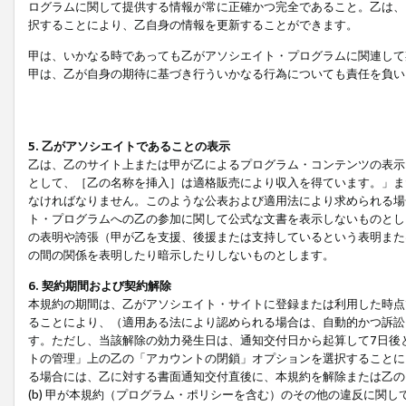
ログラムに関して提供する情報が常に正確かつ完全であること。乙は、
択することにより、乙自身の情報を更新することができます。
甲は、いかなる時であっても乙がアソシエイト・プログラムに関連して
甲は、乙が自身の期待に基づき行ういかなる行為についても責任を負い
5. 乙がアソシエイトであることの表示
乙は、乙のサイト上または甲が乙によるプログラム・コンテンツの表示ま
として、［乙の名称を挿入］は適格販売により収入を得ています。」ま
なければなりません。このような公表および適用法により求められる場
ト・プログラムへの乙の参加に関して公式な文書を表示しないものとし
の表明や誇張（甲が乙を支援、後援または支持しているという表明また
の間の関係を表明したり暗示したりしないものとします。
6. 契約期間および契約解除
本規約の期間は、乙がアソシエイト・サイトに登録または利用した時点
ることにより、（適用ある法により認められる場合は、自動的かつ訴訟
す。ただし、当該解除の効力発生日は、通知交付日から起算して7日後
トの管理」上の乙の「アカウントの閉鎖」オプションを選択することに
る場合には、乙に対する書面通知交付直後に、本規約を解除または乙のア
(b) 甲が本規約（プログラム・ポリシーを含む）のその他の違反に関し