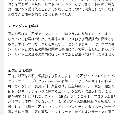
否かを問わず、本規約に基づき乙に支払うことができる一切の紹介料を
は、紹介料を受け取ることができないことについて同意し）ます。なお
回復できる権利を損なうこともありません。
3. アマゾンのお客様
甲のお客様は、乙がアソシエイト・プログラムに参加することによって
られているお客様の注文、お客様のサービスおよび商品販売に関するす
され、甲はいつでもこれらを変更することができます。乙は、甲のお客
ン・サイトとの相互の関係に関する事項について問い合わせがあった場
ン・サイト上の連絡先案内に従うべきである旨述べなければなりません
4. 乙による保証
乙は、以下を表明、保証および誓約します。 (a) 乙がアソシエイト・
アソシエイト・プログラムへの乙の参加、乙による乙のサイトの作成、
可、ガイダンス、実施規則、業界標準、自主規制ルール、判決、裁決ま
伝およびマーケティングに関する全ルールを含む）に違反しないこと、 
結が法的に阻止されないこと）、 (d) 乙がアソシエイト・プログラ
たは声明に依存していないこと、 (e) 乙が米国の制裁対象である場
科されている場合、乙はアソシエイト・プログラムに参加もせずサービス
国の法律と同じ内容の商品、ソフトウェア、技術およびサービスに適用さ