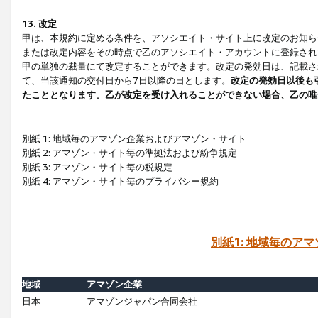
13. 改定
甲は、本規約に定める条件を、アソシエイト・サイト上に改定のお知ら
または改定内容をその時点で乙のアソシエイト・アカウントに登録され
甲の単独の裁量にて改定することができます。改定の発効日は、記載さ
て、当該通知の交付日から7日以降の日とします。
改定の発効日以後も
たこととなります。乙が改定を受け入れることができない場合、乙の唯
別紙 1: 地域毎のアマゾン企業およびアマゾン・サイト
別紙 2: アマゾン・サイト毎の準拠法および紛争規定
別紙 3: アマゾン・サイト毎の税規定
別紙 4: アマゾン・サイト毎のプライバシー規約
別紙1: 地域毎のア
地域
アマゾン企業
日本
アマゾンジャパン合同会社