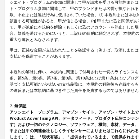
シエイト・プログラムの参加に関連して甲が請求を受ける可能性または責
ト・プログラム参加に関連して、甲のブランドまたは名誉が損なわれる可
欺、不正または違法行為に使用されていた場合、 (f) 本規約または
該当する可能性があると、甲が信じる場合、 (g) 甲または乙と関係
て、甲が以前に本規約を解除（もしくは乙のアカウントを停止）した場合
合。疑義を避けるためにいうと、上記(a)の目的に限定されず、本規約
重大な違反とみなされます。
甲は、正確な金額が支払われたことを確認する（例えば、取消しまたは
支払いを保留することがあります。
本規約の解除に伴い、本規約に関連して付与された一切のライセンスを
条、第5条、第6条、第7条、第8条、第10条および第11条およびプ
基づく支払可能だが未払いの支払義務は、本規約の解除後も存続するも
の違反または本規約に基づき生じた責任を免責するものではありません
7. 無保証
アソシエイト・プログラム、アマゾン・サイト、アマゾン・サイト上で
Product Advertising API、データフィード、プロダクト
す）および一切のテクノロジー、ソフトウェア、機能、素材、データ、
甲または甲の関連会社もしくライセンサーによりまたはこれらに代わる
します。）は、「現状有姿」、「提供されているまま」で提供されます