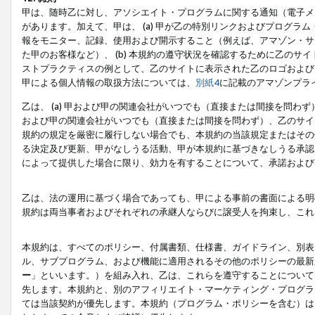
甲は、随時乙に対し、アソシエイト・プログラムに関する通知（電子メ
があります。加えて、甲は、 (a) 甲が乙の特別リンクおよびプログ
報をモニター、記録、使用および開示すること（例えば、アマゾン・サ
た甲のお客様など）、 (b) 本規約の遵守状況を確認するために乙のサイ
ストプラクティスの例として、乙のサイトに表示された乙のロゴおよび
甲による個人情報の取扱方法については、
別紙4
に記載のアマゾンプラ
乙は、 (a) 甲および甲の関連会社がいつでも（直接または間接を問わず
および甲の関連会社がいつでも（直接または間接を問わず）、乙のサイ
規約の規定を厳密に履行しない場合でも、本規約の当該規定またはその他
る決定及び更新、甲がなしうる活動、甲が本規約に基づきなしうる承認
によって提供した場合に限り、効力を有することについて、承諾および
乙は、法の運用に基づく場合であっても、甲による事前の書面による明
規約は両当事者およびそれぞれの承継人ならびに譲受人を拘束し、これ
本規約は、すべてのポリシー、付属書類、仕様書、ガイドライン、別表
ル、サブプログラム、および機能に適用されるその他のポリシーの最新
ー
」といいます。）を組み入れ、乙は、これらを遵守することについて
先します。本規約と、別のアフィリエイト・マーケティング・プログラ
ては当該契約が優先します。本規約（プログラム・ポリシーを含む）は