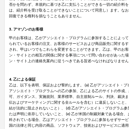
否かを問わず、本規約に基づき乙に支払うことができる一切の紹介料を
は、紹介料を受け取ることができないことについて同意し）ます。なお
回復できる権利を損なうこともありません。
3. アマゾンのお客様
甲のお客様は、乙がアソシエイト・プログラムに参加することによって
られているお客様の注文、お客様のサービスおよび商品販売に関するす
され、甲はいつでもこれらを変更することができます。乙は、甲のお客
ン・サイトとの相互の関係に関する事項について問い合わせがあった場
ン・サイト上の連絡先案内に従うべきである旨述べなければなりません
4. 乙による保証
乙は、以下を表明、保証および誓約します。 (a) 乙がアソシエイト・
アソシエイト・プログラムへの乙の参加、乙による乙のサイトの作成、
可、ガイダンス、実施規則、業界標準、自主規制ルール、判決、裁決ま
伝およびマーケティングに関する全ルールを含む）に違反しないこと、 
結が法的に阻止されないこと）、 (d) 乙がアソシエイト・プログラ
たは声明に依存していないこと、 (e) 乙が米国の制裁対象である場
科されている場合、乙はアソシエイト・プログラムに参加もせずサービス
国の法律と同じ内容の商品、ソフトウェア、技術およびサービスに適用さ