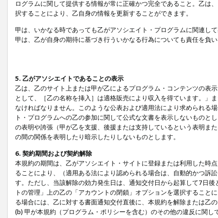
ログラムに関して提供する情報が常に正確かつ完全であること。乙は、
択することにより、乙自身の情報を更新することができます。
甲は、いかなる時であっても乙がアソシエイト・プログラムに関連して
甲は、乙が自身の期待に基づき行ういかなる行為についても責任を負い
5. 乙がアソシエイトであることの表示
乙は、乙のサイト上または甲が乙によるプログラム・コンテンツの表示ま
として、［乙の名称を挿入］は適格販売により収入を得ています。」ま
なければなりません。このような公表および適用法により求められる場
ト・プログラムへの乙の参加に関して公式な文書を表示しないものとし
の表明や誇張（甲が乙を支援、後援または支持しているという表明また
の間の関係を表明したり暗示したりしないものとします。
6. 契約期間および契約解除
本規約の期間は、乙がアソシエイト・サイトに登録または利用した時点
ることにより、（適用ある法により認められる場合は、自動的かつ訴訟
す。ただし、当該解除の効力発生日は、通知交付日から起算して7日後
トの管理」上の乙の「アカウントの閉鎖」オプションを選択することに
る場合には、乙に対する書面通知交付直後に、本規約を解除または乙のア
(b) 甲が本規約（プログラム・ポリシーを含む）のその他の違反に関し