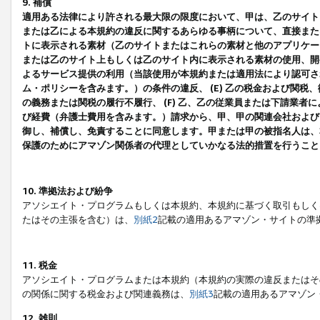
9. 補償
適用ある法律により許される最大限の限度において、甲は、乙のサイト
または乙による本規約の違反に関するあらゆる事柄について、直接または
トに表示される素材（乙のサイトまたはこれらの素材と他のアプリケーシ
または乙のサイト上もしくは乙のサイト内に表示される素材の使用、開発
よるサービス提供の利用（当該使用が本規約または適用法により認可され
ム・ポリシーを含みます。）の条件の違反、 (E) 乙の税金および関
の義務または関税の履行不履行、 (F) 乙、乙の従業員または下請業
び経費（弁護士費用を含みます。）請求から、甲、甲の関連会社および
御し、補償し、免責することに同意します。甲または甲の被指名人は、
保護のためにアマゾン関係者の代理としていかなる法的措置を行うこと
10. 準拠法および紛争
アソシエイト・プログラムもしくは本規約、本規約に基づく取引もしく
たはその主張を含む）は、
別紙2
記載の適用あるアマゾン・サイトの準
11. 税金
アソシエイト・プログラムまたは本規約（本規約の実際の違反またはそ
の関係に関する税金および関連義務は、
別紙3
記載の適用あるアマゾン
12. 雑則