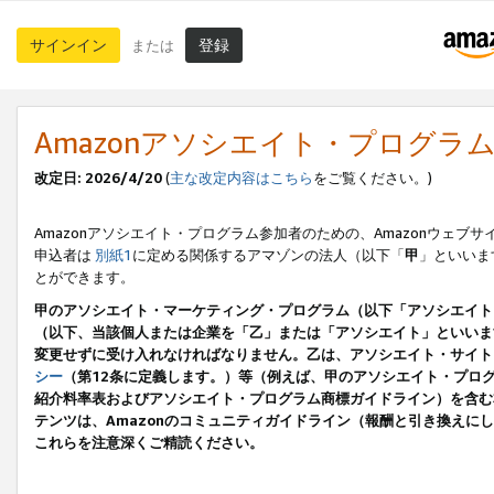
サインイン
登録
または
Amazonアソシエイト・プログラ
改定日: 2026/4/20
(
主な改定内容はこちら
をご覧ください。)
Amazonアソシエイト・プログラム参加者のための、Amazonウェブサ
申込者は
別紙1
に定める関係するアマゾンの法人（以下「
甲
」といいま
とができます。
甲のアソシエイト・マーケティング・プログラム（以下「アソシエイト
（以下、当該個人または企業を「乙」または「アソシエイト」といいま
変更せずに受け入れなければなりません。乙は、アソシエイト・サイト
シー
（第12条に定義します。）等（例えば、甲のアソシエイト・プロ
紹介料率表およびアソシエイト・プログラム商標ガイドライン）を含む本規
テンツは、Amazonのコミュニティガイドライン（報酬と引き換え
これらを注意深くご精読ください。