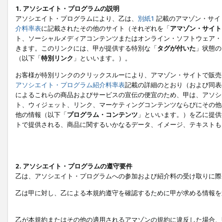
1. アソシエイト・プログラムの説明
アソシエイト・プログラムにより、乙は、
別紙1
記載のアマゾン・サイ
介料率表
に記載されたその他のサイト（それぞれを「
アマゾン・サイト
ト、ソーシャルメディアコンテンツまたはオンライン・ソフトウェア・
きます。このリンクには、甲が提供する特別な「
タグが付いた
」状態の
（以下「
特別リンク
」といいます。）。
お客様が特別リンクのクリックスルーにより、アマゾン・サイトで販売
アソシエイト・プログラム紹介料率表
記載の詳細のとおり（および同表
によるこれらの商品およびサービスの宣伝の便宜のため、甲は、アソシ
ト、ウィジェット、リンク、マーケティングコンテンツならびにその他
他の情報（以下「
プログラム・コンテンツ
」といいます。）を乙に提供
トで提供される、商品に関するいかなるデータ、イメージ、テキストも
2. アソシエイト・プログラムの遵守要件
乙は、アソシエイト・プログラムへの参加および紹介料の受け取りに際
乙は甲に対し、乙による本規約遵守を確認するために甲が求める情報を
乙が本規約またはその他の適用されるアマゾンの規約に違反した場合、