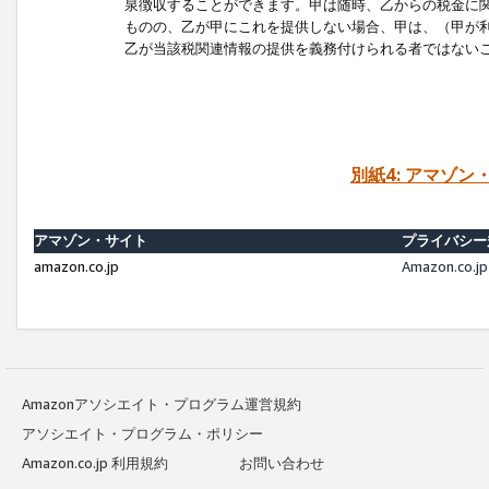
泉徴収することができます。甲は随時、乙からの税金に
ものの、乙が甲にこれを提供しない場合、甲は、（甲が
乙が当該税関連情報の提供を義務付けられる者ではない
別紙4: アマゾ
アマゾン・サイト
プライバシー
amazon.co.jp
Amazon.c
Amazonアソシエイト・プログラム運営規約
アソシエイト・プログラム・ポリシー
Amazon.co.jp 利用規約
お問い合わせ