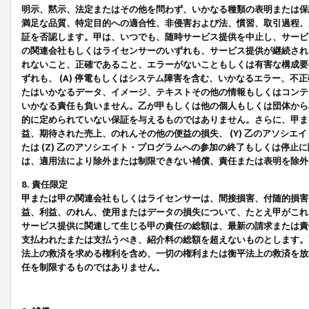
明示、黙示、法定またはその他を問わず、いかなる種類の表明または保
満足な品質、特定目的への適合性、非侵害および法、慣習、取引過程、
証を否認します。甲は、いつでも、随時サービス提供を中止し、サービ
の関連会社もしくはライセンサーのいずれも、サービス提供が継続され
れないこと、正確であること、エラーがないこともしくは有害な構成要
ずれも、 (A) 停電もしくはシステム障害を含む、いかなるエラー、不
たはいかなるデータ、イメージ、テキストその他の情報もしくはコンテ
いかなる責任も負いません。乙が甲もしくは他の個人もしくは団体から
的に定められていない保証を与えるものではありません。さらに、甲また
益、期待された売上、のれんその他の便益の損失、 (Y) 乙のアソシ
たは (Z) 乙のアソシエイト・プログラムへの参加の終了もしくは停
は、適用法により除外または制限できない補償、責任または表明を除外
8. 責任限定
甲または甲の関連会社もしくはライセンサーは、間接損害、付随的損害
益、利益、のれん、使用またはデータの損失について、たとえ甲がこれ
サービス提供に関連して生じる甲の責任の総額は、最新の請求または責
支払われたまたは支払うべき、紹介料の総額を超えないものとします。
法上の救済を求める権利を含め、一切の権利または衡平法上の救済を放
任を制限するものではありません。