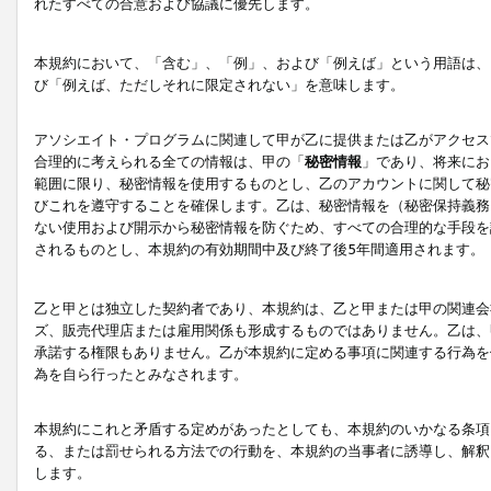
れたすべての合意および協議に優先します。
本規約において、「含む」、「例」、および「例えば」という用語は、
び「例えば、ただしそれに限定されない」を意味します。
アソシエイト・プログラムに関連して甲が乙に提供または乙がアクセス
合理的に考えられる全ての情報は、甲の「
秘密情報
」であり、将来にお
範囲に限り、秘密情報を使用するものとし、乙のアカウントに関して秘
びこれを遵守することを確保します。乙は、秘密情報を（秘密保持義務
ない使用および開示から秘密情報を防ぐため、すべての合理的な手段を
されるものとし、本規約の有効期間中及び終了後5年間適用されます。
乙と甲とは独立した契約者であり、本規約は、乙と甲または甲の関連会
ズ、販売代理店または雇用関係も形成するものではありません。乙は、
承諾する権限もありません。乙が本規約に定める事項に関連する行為を
為を自ら行ったとみなされます。
本規約にこれと矛盾する定めがあったとしても、本規約のいかなる条項
る、または罰せられる方法での行動を、本規約の当事者に誘導し、解釈
します。