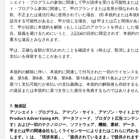
シエイト・プログラムの参加に関連して甲が請求を受ける可能性または責
ト・プログラム参加に関連して、甲のブランドまたは名誉が損なわれる可
欺、不正または違法行為に使用されていた場合、 (f) 本規約または
該当する可能性があると、甲が信じる場合、 (g) 甲または乙と関係
て、甲が以前に本規約を解除（もしくは乙のアカウントを停止）した場合
合。疑義を避けるためにいうと、上記(a)の目的に限定されず、本規約
重大な違反とみなされます。
甲は、正確な金額が支払われたことを確認する（例えば、取消しまたは
支払いを保留することがあります。
本規約の解除に伴い、本規約に関連して付与された一切のライセンスを
条、第5条、第6条、第7条、第8条、第10条および第11条およびプ
基づく支払可能だが未払いの支払義務は、本規約の解除後も存続するも
の違反または本規約に基づき生じた責任を免責するものではありません
7. 無保証
アソシエイト・プログラム、アマゾン・サイト、アマゾン・サイト上で
Product Advertising API、データフィード、プロダクト
す）および一切のテクノロジー、ソフトウェア、機能、素材、データ、
甲または甲の関連会社もしくライセンサーによりまたはこれらに代わる
します。）は、「現状有姿」、「提供されているまま」で提供されます