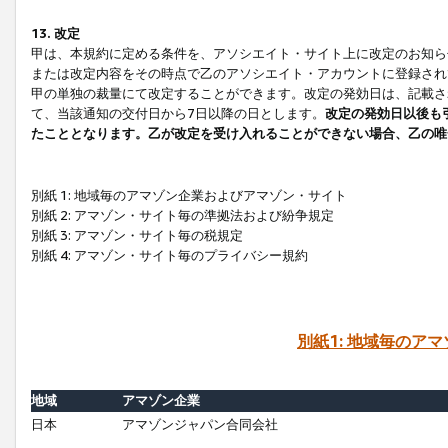
13. 改定
甲は、本規約に定める条件を、アソシエイト・サイト上に改定のお知ら
または改定内容をその時点で乙のアソシエイト・アカウントに登録され
甲の単独の裁量にて改定することができます。改定の発効日は、記載さ
て、当該通知の交付日から7日以降の日とします。
改定の発効日以後も
たこととなります。乙が改定を受け入れることができない場合、乙の唯
別紙 1: 地域毎のアマゾン企業およびアマゾン・サイト
別紙 2: アマゾン・サイト毎の準拠法および紛争規定
別紙 3: アマゾン・サイト毎の税規定
別紙 4: アマゾン・サイト毎のプライバシー規約
別紙1: 地域毎のア
地域
アマゾン企業
日本
アマゾンジャパン合同会社