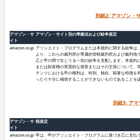
別紙2: アマゾン
アマゾン・サ
アマゾン・サイト別の準拠法および紛争規定
イト
amazon.co.jp
アソシエイト・プログラムまたは本規約に関する紛争は
より、これらの裁判所が専属的管轄裁判所および裁判地
乙と甲の間で生じうる一切の紛争を支配します。本規約
または財産権の実質的な侵害またはその主張について、
テンツにおける甲の権利は、特別、独自、顕著な特徴を
ったり十分に補填することができないものであることを
別紙3: ア
アマゾン・サ
税規定
イト
amazon.co.jp
甲は、甲がアソシエイト・プログラムに基づき乙に支払