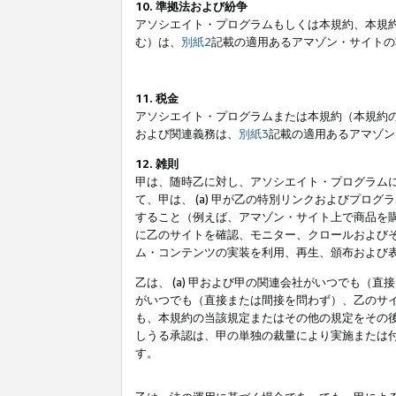
10. 準拠法および紛争
アソシエイト・プログラムもしくは本規約、本規
む）は、
別紙2
記載の適用あるアマゾン・サイトの
11. 税金
アソシエイト・プログラムまたは本規約（本規約
および関連義務は、
別紙3
記載の適用あるアマゾン
12. 雑則
甲は、随時乙に対し、アソシエイト・プログラム
て、甲は、 (a) 甲が乙の特別リンクおよびプ
すること（例えば、アマゾン・サイト上で商品を購
に乙のサイトを確認、モニター、クロールおよびそ
ム・コンテンツの実装を利用、再生、頒布および
乙は、 (a) 甲および甲の関連会社がいつでも（
がいつでも（直接または間接を問わず）、乙のサイ
も、本規約の当該規定またはその他の規定をその後
しうる承認は、甲の単独の裁量により実施または
す。