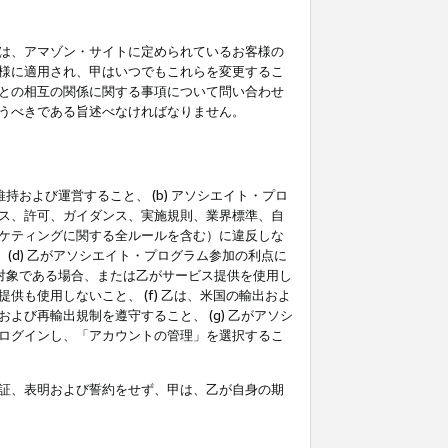
は、アマゾン・サイトに定められているお客様の
様に適用され、甲はいつでもこれらを変更するこ
との相互の関係に関する事項について問い合わせ
うべきである旨述べなければなりません。
持および運営すること、 (b) アソシエイト・プロ
ス、許可、ガイダンス、実施規則、業界標準、自
ケティングに関する全ルールを含む）に違反しな
(d) 乙がアソシエイト・プログラム参加の利点に
裁対象である場合、または乙がサービス提供を使用し
も使用しないこと、 (f) 乙は、米国の輸出およ
び再輸出規制を遵守すること、 (g) 乙がアソシ
ログインし、「アカウントの管理」を選択するこ
証、表明および誓約をせず、甲は、乙が自身の期