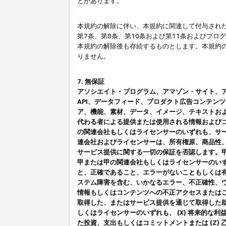
とがあります。
本規約の解除に伴い、本規約に関連して付与された
第7条、第8条、第10条および第11条およびプ
本規約の解除後も存続するものとします。本規約
りません。
7. 無保証
アソシエイト・プログラム、アマゾン・サイト、アマゾ
API、データフィード、プロダクト広告コンテン
ア、機能、素材、データ、イメージ、テキストお
代わる者による提供または使用される情報および
の関連会社もしくはライセンサーのいずれも、サ
連会社およびライセンサーは、所有権原、商品性
サービス提供に関する一切の保証を否認します。
甲または甲の関連会社もしくはライセンサーのい
と、正確であること、エラーがないこともしくは有
ステム障害を含む、いかなるエラー、不正確性、ウ
情報もしくはコンテンツへの不正アクセスまたは
取得した、またはサービス提供を通じて取得した
しくはライセンサーのいずれも、 (X) 将来的な
た投資、支出もしくはコミットメントまたは (Z