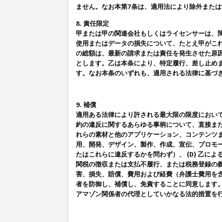
ません。なお本第7条は、適用法により除外また
8. 責任限定
甲または甲の関連会社もしくはライセンサーは、
使用またはデータの損失について、たとえ甲がこ
の総額は、最新の請求または責任を発生させた原
とします。乙は本条により、特定履行、差し止め
す。なお本条のいずれも、適用される法律に基づ
9. 補償
適用ある法律により許される最大限の限度におい
約の違反に関するあらゆる事柄について、直接また
れらの素材と他のアプリケーション、コンテンツま
用、開発、デザイン、製作、作成、宣伝、プロモー
たはこれらに違反するかを問わず）、 (D) 乙に
関税の徴収または支払不履行、または税務登録の義
害、損失、賠償、費用および経費（弁護士費用を
者を防御し、補償し、免責することに同意します
アマゾン関係者の代理としていかなる法的措置を