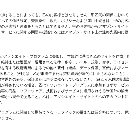
参加することによっても、乙のお客様とはなりません。甲乙間の関係において
すべての価格設定、売買条件、規則、ポリシーおよび運用手続きは、甲のお客
甲のお客様と連絡をとることはできません。甲のお客様からアマゾン・サイト
ーサービスに関する問題を提議するにはアマゾン・サイト上の連絡先案内に従
 乙がアソシエイト・プログラムに参加し、本規約に基づき乙のサイトを作成、維
、維持または運営が、適用される法律、条令、ルール、規則、命令、ライセン
権を有する政府当局によるその他の要件（連絡、データ保護、宣伝およびマー
力があること（例えば、乙が未成年または契約締結が法的に阻止されないこと）、 
容以外の表明、保証または声明に依存していないこと、 (e) 乙が米国の制
が科されている場合、乙はアソシエイト・プログラムに参加もせずサービス提供
容の商品、ソフトウェア、技術およびサービスに適用されうる米国外の輸出およ
正確かつ完全であること。乙は、アソシエイト・サイト上の乙のアカウントに
す。
プログラムに関連して期待できるトラフィックの量または紹介料について、保
いません。