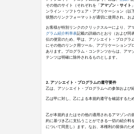
その他のサイト（それぞれを「
アマゾン・サイト
ンライン・ソフトウェア・アプリケーション（以
状態のリンクフォーマットが適切に使用され、お
お客様が特別リンクのクリックスルーにより、ア
グラム紹介料率表
記載の詳細のとおり（および同
伝の便宜のため、甲は、アソシエイト・プログラ
にその他のリンク用ツール、アプリケーションプロ
あります。プログラム・コンテンツからは、アマ
テンツは明確に除外されるものとします。
2. アソシエイト・プログラムの遵守要件
乙は、アソシエイト・プログラムへの参加および
乙は甲に対し、乙による本規約遵守を確認するた
乙が本規約またはその他の適用されるアマゾンの
約に基づき乙に支払うことができる一切の紹介料
について同意し）ます。なお、本権利の留保のた