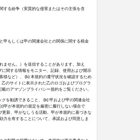
関する紛争（実質的な侵害またはその主張を含
と甲もしくは甲の関連会社との関係に関する税金
られません。）を送信することがあります。加え
ーザに関する情報をモニター、記録、使用および開示
など）、 (b) 本規約の遵守状況を確認するため
て、乙のサイトに表示された乙のロゴおよびプログラ
記載のアマゾンプライバシー規約をご覧ください。
クを勧誘できること、 (b) 甲および甲の関連会社
c)甲が本規約の規定を厳密に履行しない場合で
及び更新、甲がなしうる活動、甲が本規約に基づきな
効力を有することについて、承諾および同意しま