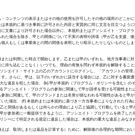
・コンテンツの表示またはその他の使用を許可したその他の場所のどこかに、
たは本規約に基づき事前に許可された内容と実質的に同じ文言を目立つように
前に文書により許可された場合以外に、本規約またはアソシエイト・プログラ
られた場合を除き、甲との関係について不実の表明や誇張（甲が乙を支援、後
る個人もしくは事業体との間の関係を表明したり暗示したりしないものとしま
録または利用した時点で開始します。乙または甲のいずれも、他方当事者に対
訟に持ち込むことなく）いつでも、理由の有無を問わず本規約を解除すること
アソシエイト・サイト上の乙のアカウントにログインし、「アカウントの管理
ます。さらに、甲は、以下のいずれかに該当する場合には、乙に対する書面通
の重大な違反を犯した場合、 (b) 甲が本規約（プログラム・ポリシーを含む）
によるアソシエイト・プログラムの参加に関連して甲が請求を受ける可能性または
参加に関連して、甲のブランドまたは名誉が損なわれる可能性があると甲が信じ
いた場合、 (f) 本規約または本規約に基づき一方当事者によりなされた行
または乙と関係があるもしくは何らかの理由により乙と協調して行動していると
) 甲が参加者に一般提供できるように、アソシエイト・プログラムを終了した
ポリシーにて特定される規定に違反した場合は、本規約の重大な違反とみなさ
例えば、取消しまたは返品を計算する）ために、解除後の合理的な期間におい