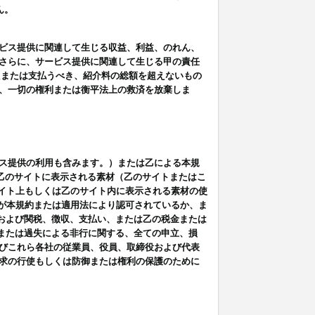
ん。
ビス提供に関連して生じる収益、利益、のれん、
さらに、サービス提供に関連して生じる甲の責任
たまたは支払うべき、紹介料の総額を超えないもの
、一切の権利または衡平法上の救済を放棄しま
ス提供の利用も含みます。）または乙による本規
は乙のサイトに表示される素材（乙のサイトまたはこ
サイト上もしくは乙のサイト内に表示される素材の使
用が本規約または適用法により認可されているか、ま
税金および関税、徴収、支払い、または乙の税金または
意または過失による非行に関する、全ての申立、損
びこれら各社の従業員、役員、取締役および代表
求の行使もしくは防御または権利の保護のために