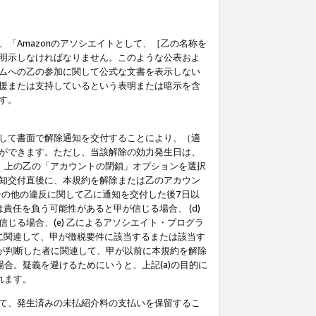
「Amazonのアソシエイトとして、［乙の名称を
明示しなければなりません。このような公表およ
ムへの乙の参加に関して公式な文書を表示しない
援または支持しているという表明または暗示を含
す。
して書面で解除通知を交付することにより、（適
ができます。ただし、当該解除の効力発生日は、
」上の乙の「アカウントの閉鎖」オプションを選択
知交付直後に、本規約を解除または乙のアカウン
のその他の違反に関して乙に通知を交付した後7日以
責任を負う可能性があると甲が信じる場合、 (d)
る場合、(e) 乙によるアソシエイト・プログラ
為に関連して、甲が徴税要件に該当するまたは該当す
甲が判断した者に関連して、甲が以前に本規約を解除
場合。疑義を避けるためにいうと、上記(a)の目的に
れます。
て、発生済みの未払紹介料の支払いを保留するこ