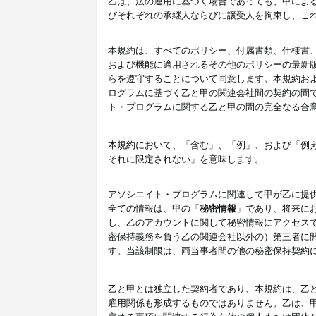
乙は、法の運用に基づく場合であっても、甲によ
びそれぞれの承継人ならびに譲受人を拘束し、こ
本規約は、すべてのポリシー、付属書類、仕様書
および機能に適用されるその他のポリシーの最新
らを遵守することについて同意します。本規約お
ログラムに基づく乙と甲の関連会社間の契約の間
ト・プログラムに関する乙と甲の間の完全なる合
本規約において、「含む」、「例」、および「例
それに限定されない」を意味します。
アソシエイト・プログラムに関連して甲が乙に提
全ての情報は、甲の「
秘密情報
」であり、将来に
し、乙のアカウントに関して秘密情報にアクセス
密保持義務を負う乙の関連会社以外の）第三者に
す。当該制限は、両当事者間の他の秘密保持契約
乙と甲とは独立した契約者であり、本規約は、乙
雇用関係も形成するものではありません。乙は、