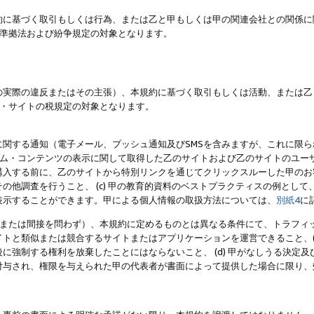
約に基づく取引もしくは行為、または乙と甲もしくは甲の関連会社との関係に
準拠法および紛争規定の対象となります。
の実際の違反またはその主張）、本規約に基づく取引もしくは活動、または乙
・サイトの税規定の対象となります。
に関する通知（電子メール、プッシュ通知及びSMSを含みますが、これに限
ログラム・コンテンツの表示に関して取得した乙のサイトおよび乙のサイトのユ
入する前に、乙のサイトから特別リンクを通じてクリックスルーした甲のお客様
の他調査を行うこと、 (c) 甲の教育的資料のベストプラクティスの例とし
表示することができます。甲による個人情報の取扱方法については、
別紙4
に
直接または間接を問わず）、本規約に定めるものとは異なる条件にて、トラフィッ
トと類似または競合するサイトまたはアプリケーションを運営できること、(
に強制する権利を放棄したことにはならないこと、 (d) 甲がなしうる決定
付与され、権限を与えられた甲の代表者が書面によって提供した場合に限り、