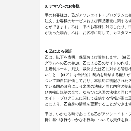
3. アマゾンのお客様
甲のお客様は、乙がアソシエイト・プログラムに
注文、お客様のサービスおよび商品販売に関する
とができます。乙は、甲のお客様に対応したり、
があった場合、乙は、お客様に対して、カスタマ
4. 乙による保証
乙は、以下を表明、保証および誓約します。 (a)
グラムへの乙の参加、乙による乙のサイトの作成
主規制ルール、判決、裁決または乙に対する管轄
いこと、 (c) 乙には合法的に契約を締結する能
ついて独自に評価しており、本規約に明記された内
ている国の政府により米国の法律と同じ内容の制裁
び再輸出規制の全て、ならびに米国の法律と同じ内
エイト・プログラムに関して提供する情報が常に
とにより、乙自身の情報を更新することができま
甲は、いかなる時であっても乙がアソシエイト・
待に基づき行ういかなる行為についても責任を負