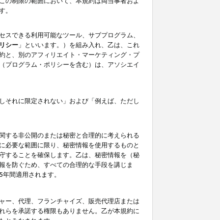
この制限の範囲において、本規約は両当事者およ
す。
セスできる利用可能なツール、サブプログラム、
リシー
」といいます。）を組み入れ、乙は、これ
約と、別のアフィリエイト・マーケティング・プ
（プログラム・ポリシーを含む）は、アソシエイ
しそれに限定されない」および「例えば、ただし
関する非公開のまたは秘密と合理的に考えられる
に必要な範囲に限り、秘密情報を使用するものと
守することを確保します。乙は、秘密情報を（秘
報を防ぐため、すべての合理的な手段を講じま
5年間適用されます。
ャー、代理、フランチャイズ、販売代理店または
れらを承諾する権限もありません。乙が本規約に