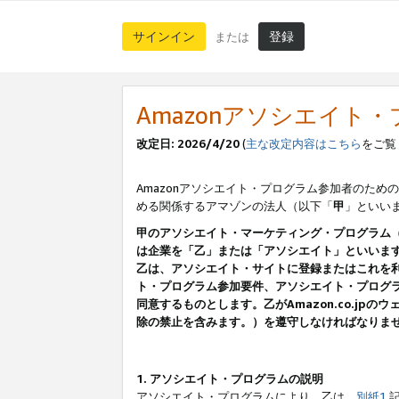
サインイン
登録
または
Amazonアソシエイト
改定日: 2026/4/20
(
主な改定内容はこちら
をご覧
Amazonアソシエイト・プログラム参加者のための
める関係するアマゾンの法人（以下「
甲
」といい
甲のアソシエイト・マーケティング・プログラム
は企業を「乙」または「アソシエイト」といいま
乙は、アソシエイト・サイトに登録またはこれを
ト・プログラム参加要件、アソシエイト・プログラ
同意するものとします。乙がAmazon.co.j
除の禁止を含みます。）を遵守しなければなりま
1. アソシエイト・プログラムの説明
アソシエイト・プログラムにより、乙は、
別紙1
記