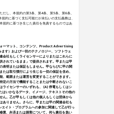
だし、本規約の第3条、第4条、第5条、第6条、
に本規約に基づく支払可能だが未払いの支払義務は、
本規約に基づき生じた責任を免責するものではあ
コンテンツ、Product Advertising
みます）および一切のテクノロジー、ソフトウェ
連会社もしくライセンサーによりまたはこれらに
供されているまま」で提供されます。甲または甲
の表明または保証もしません。甲ならびに甲の関
または取引慣行により生じる一切の保証を含め、
能、範囲または運営を変更することができます。
特定の方法で機能することまたは中断されないこ
イセンサーのいずれも、 (A) 停電もしくはシ
またはいかなるデータ、イメージ、テキストその他の
せん。乙が甲もしくは他の個人もしくは団体から
はありません。さらに、甲または甲の関連会社も
アソシエイト・プログラムへの参加に関連して乙が行っ
る補償、弁済または損害について、何ら責任を負い