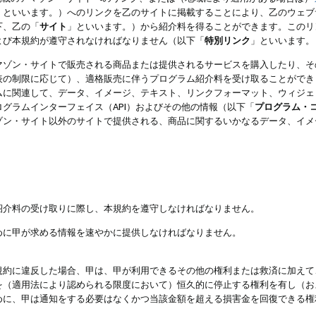
」といいます。）へのリンクを乙のサイトに掲載することにより、乙のウェブ
下、乙の「
サイト
」といいます。）から紹介料を得ることができます。このリ
よび本規約が遵守されなければなりません（以下「
特別リンク
」といいます。
マゾン・サイトで販売される商品または提供されるサービスを購入したり、そ
表の制限に応じて）、適格販売に伴うプログラム紹介料を受け取ることができ
ムに関連して、データ、イメージ、テキスト、リンクフォーマット、ウィジェ
グラムインターフェイス（API）およびその他の情報（以下「
プログラム・
ゾン・サイト以外のサイトで提供される、商品に関するいかなるデータ、イメ
紹介料の受け取りに際し、本規約を遵守しなければなりません。
めに甲が求める情報を速やかに提供しなければなりません。
規約に違反した場合、甲は、甲が利用できるその他の権利または救済に加えて
を（適用法により認められる限度において）恒久的に停止する権利を有し（お
めに、甲は通知をする必要はなくかつ当該金額を超える損害金を回復できる権