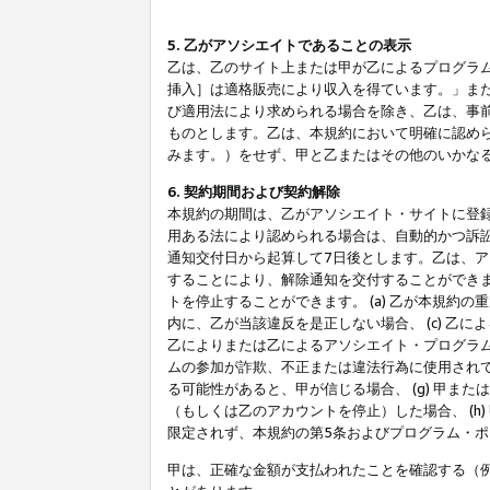
5. 乙がアソシエイトであることの表示
乙は、乙のサイト上または甲が乙によるプログラム
挿入］は適格販売により収入を得ています。」ま
び適用法により求められる場合を除き、乙は、事
ものとします。乙は、本規約において明確に認め
みます。）をせず、甲と乙またはその他のいかな
6. 契約期間および契約解除
本規約の期間は、乙がアソシエイト・サイトに登
用ある法により認められる場合は、自動的かつ訴
通知交付日から起算して7日後とします。乙は、
することにより、解除通知を交付することができ
トを停止することができます。 (a) 乙が本規約
内に、乙が当該違反を是正しない場合、 (c) 乙
乙によりまたは乙によるアソシエイト・プログラム
ムの参加が詐欺、不正または違法行為に使用されて
る可能性があると、甲が信じる場合、 (g) 甲
（もしくは乙のアカウントを停止）した場合、 (h
限定されず、本規約の第5条およびプログラム・
甲は、正確な金額が支払われたことを確認する（