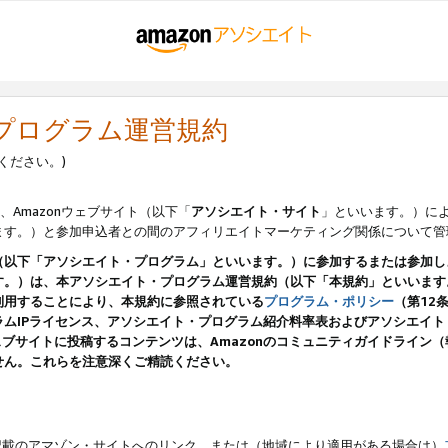
・プログラム運営規約
ください。)
、Amazonウェブサイト（以下「
アソシエイト・サイト
」といいます。）に
ます。）と参加申込者との間のアフィリエイトマーケティング関係について管
（以下「アソシエイト・プログラム」といいます。）に参加するまたは参加し
す。）は、本アソシエイト・プログラム運営規約（以下「本規約」といいます
利用することにより、本規約に参照されている
プログラム・ポリシー
（第12
ムIPライセンス、アソシエイト・プログラム紹介料率表およびアソシエイ
pのウェブサイトに投稿するコンテンツは、Amazonのコミュニティガイドライ
せん。これらを注意深くご精読ください。
載のアマゾン・サイトへのリンク、または（地域により適用がある場合は）