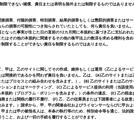
は制限できない補償、責任または表明を除外または制限するものではありませ
間接損害、付随的損害、特別損害、結果的損害もしくは懲罰的損害またはサー
れらの損害の可能性につき知らされていたとしても、何ら責任を負いません。
因となった事実が生じた日の直前の12カ月間に本規約に基づき乙に支払われ
またはその他の本規約に関連するその他の衡平法上の救済を求める権利を含め
き制限することができない責任を制限するものではありません。
て、甲は、乙のサイトに関してその作成、維持もしくは運用（乙によるサービ
は間接的であるかを問わず責任を負いません。乙は、 (A)乙のサイトまた
たはプロセスとの組み合わせを含みます。）、 (B) 乙のサイトまたは乙の
ションまたはマーケティング、 (C) 乙によるサービス提供の利用（当該使
よる本規約（プログラム・ポリシーを含みます。）の条件の違反、 (E) 乙の
務または関税の履行不履行、 (F) 乙、乙の従業員または下請業者による故
含みます。）請求から、甲、甲の関連会社およびライセンサーならびに甲およ
。甲または甲の被指名人は、本条の執行等のため、特別命令等を通じ、法的請
行うこと、および一切の手続を履行することができます。