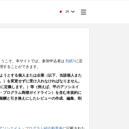
JA
ようこそ。本サイトでは、参加申込者は
別紙1
に定
理することができます。
ようとする個人または企業（以下、当該個人また
。）を変更せずに受け入れなければなりません。
条に定義します。）等（例えば、甲のアソシエイ
ト・プログラム商標ガイドライン）を含む本規約に
ン（報酬と引き換えにしたレビューの作成、編集、削
アソシエイト・プログラム紹介料率表
に記載された