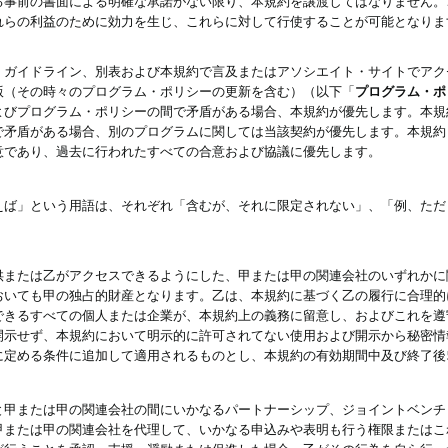
る事前の書面による明確な承諾がない限り、本規約を譲渡してはなりません。
れらの利益のために効力を生じ、これらに対して行使することが可能となりま
、ガイドライン、別表および本規約で言及またはアソシエイト・サイトでアク
版（その時々のプログラム・ポリシーの更新を含む）（以下「
プログラム・ポ
よびプログラム・ポリシーの間で矛盾がある場合、本規約が優先します。本規
で矛盾がある場合、別のプログラムに関しては当該契約が優先します。本規約
意であり、過去に行われたすべての合意および協議に優先します。
えば」という用語は、それぞれ「含むが、それに限定されない」、「例、ただ
供または乙がアクセスできるようにした、甲または甲の関連会社のいずれかに
おいても甲の独占的財産となります。乙は、本規約に基づく乙の履行に合理的
できるすべての個人または企業が、本規約上の義務に留意し、およびこれを遵
開示せず、本規約において明示的に許可されてない使用および開示から秘密情
に定める条件に追加して適用されるものとし、本規約の有効期間中及び終了後
と甲または甲の関連会社の間にいかなるパートナーシップ、ジョイントベンチ
甲または甲の関連会社を代理して、いかなる申込みや表明も行う権限またはこ