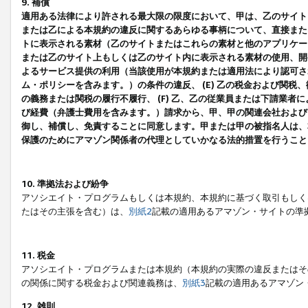
9. 補償
適用ある法律により許される最大限の限度において、甲は、乙のサイト
または乙による本規約の違反に関するあらゆる事柄について、直接または
トに表示される素材（乙のサイトまたはこれらの素材と他のアプリケーシ
または乙のサイト上もしくは乙のサイト内に表示される素材の使用、開発
よるサービス提供の利用（当該使用が本規約または適用法により認可され
ム・ポリシーを含みます。）の条件の違反、 (E) 乙の税金および関
の義務または関税の履行不履行、 (F) 乙、乙の従業員または下請業
び経費（弁護士費用を含みます。）請求から、甲、甲の関連会社および
御し、補償し、免責することに同意します。甲または甲の被指名人は、
保護のためにアマゾン関係者の代理としていかなる法的措置を行うこと
10. 準拠法および紛争
アソシエイト・プログラムもしくは本規約、本規約に基づく取引もしく
たはその主張を含む）は、
別紙2
記載の適用あるアマゾン・サイトの準
11. 税金
アソシエイト・プログラムまたは本規約（本規約の実際の違反またはそ
の関係に関する税金および関連義務は、
別紙3
記載の適用あるアマゾン
12. 雑則