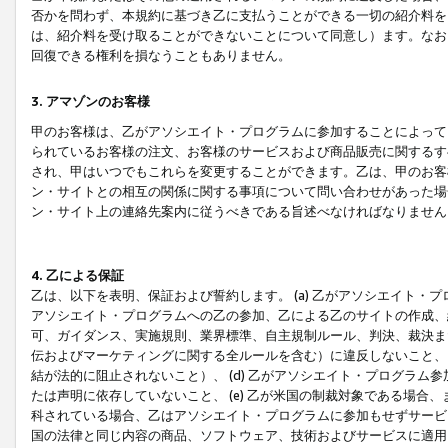
否かを問わず、本規約に基づき乙に支払うことができる一切の紹介料を
は、紹介料を受け取ることができないことについて同意し）ます。なお
回復できる権利を損なうこともありません。
3. アマゾンのお客様
甲のお客様は、乙がアソシエイト・プログラムに参加することによって
られているお客様の注文、お客様のサービスおよび商品販売に関するす
され、甲はいつでもこれらを変更することができます。乙は、甲のお客
ン・サイトとの相互の関係に関する事項について問い合わせがあった場
ン・サイト上の連絡先案内に従うべきである旨述べなければなりません
4. 乙による保証
乙は、以下を表明、保証および誓約します。 (a) 乙がアソシエイト・
アソシエイト・プログラムへの乙の参加、乙による乙のサイトの作成、
可、ガイダンス、実施規則、業界標準、自主規制ルール、判決、裁決ま
伝およびマーケティングに関する全ルールを含む）に違反しないこと、 
結が法的に阻止されないこと）、 (d) 乙がアソシエイト・プログラ
たは声明に依存していないこと、 (e) 乙が米国の制裁対象である場
科されている場合、乙はアソシエイト・プログラムに参加もせずサービス
国の法律と同じ内容の商品、ソフトウェア、技術およびサービスに適用さ