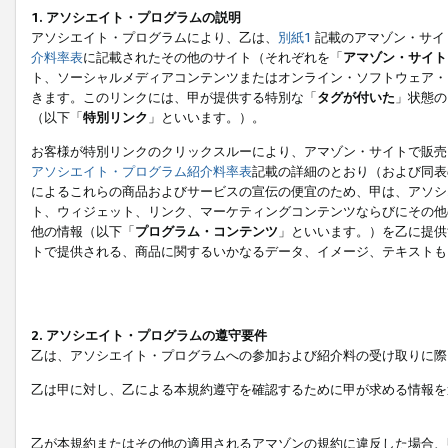
1. アソシエイト・プログラムの説明
アソシエイト・プログラムにより、乙は、
別紙1
記載のアマゾン・サイ
介料率表
に記載されたその他のサイト（それぞれを「
アマゾン・サイト
ト、ソーシャルメディアコンテンツまたはオンライン・ソフトウェア・
きます。このリンクには、甲が提供する特別な「
タグが付いた
」状態の
（以下「
特別リンク
」といいます。）。
お客様が特別リンクのクリックスルーにより、アマゾン・サイトで販売
アソシエイト・プログラム紹介料率表
記載の詳細のとおり（および同表
によるこれらの商品およびサービスの宣伝の便宜のため、甲は、アソシ
ト、ウィジェット、リンク、マーケティングコンテンツならびにその他
他の情報（以下「
プログラム・コンテンツ
」といいます。）を乙に提供
トで提供される、商品に関するいかなるデータ、イメージ、テキストも
2. アソシエイト・プログラムの遵守要件
乙は、アソシエイト・プログラムへの参加および紹介料の受け取りに際
乙は甲に対し、乙による本規約遵守を確認するために甲が求める情報を
乙が本規約またはその他の適用されるアマゾンの規約に違反した場合、