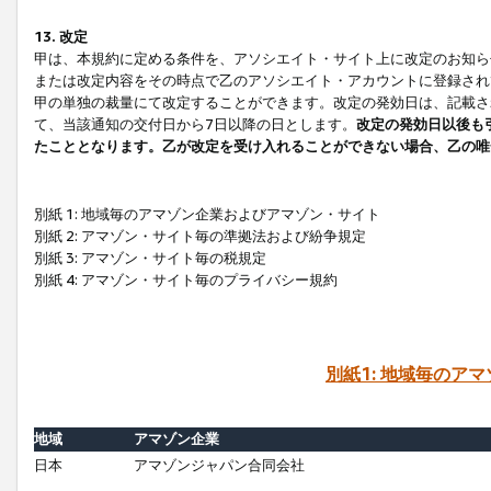
13. 改定
甲は、本規約に定める条件を、アソシエイト・サイト上に改定のお知ら
または改定内容をその時点で乙のアソシエイト・アカウントに登録され
甲の単独の裁量にて改定することができます。改定の発効日は、記載さ
て、当該通知の交付日から7日以降の日とします。
改定の発効日以後も
たこととなります。乙が改定を受け入れることができない場合、乙の唯
別紙 1: 地域毎のアマゾン企業およびアマゾン・サイト
別紙 2: アマゾン・サイト毎の準拠法および紛争規定
別紙 3: アマゾン・サイト毎の税規定
別紙 4: アマゾン・サイト毎のプライバシー規約
別紙1: 地域毎のア
地域
アマゾン企業
日本
アマゾンジャパン合同会社