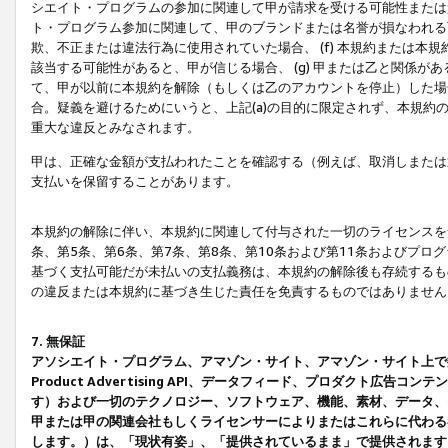
シエイト・プログラムの参加に関連して甲が請求を受ける可能性または責
ト・プログラム参加に関連して、甲のブランドまたは名誉が損なわれる可
欺、不正または違法行為に使用されていた場合、 (f) 本規約または
該当する可能性があると、甲が信じる場合、 (g) 甲または乙と関係
て、甲が以前に本規約を解除（もしくは乙のアカウントを停止）した場合
合。疑義を避けるためにいうと、上記(a)の目的に限定されず、本規約
重大な違反とみなされます。
甲は、正確な金額が支払われたことを確認する（例えば、取消しまたは
支払いを保留することがあります。
本規約の解除に伴い、本規約に関連して付与された一切のライセンスを
条、第5条、第6条、第7条、第8条、第10条および第11条およびプ
基づく支払可能だが未払いの支払義務は、本規約の解除後も存続するも
の違反または本規約に基づき生じた責任を免責するものではありません
7. 無保証
アソシエイト・プログラム、アマゾン・サイト、アマゾン・サイト上で
Product Advertising API、データフィード、プロダクト
す）および一切のテクノロジー、ソフトウェア、機能、素材、データ、
甲または甲の関連会社もしくライセンサーによりまたはこれらに代わる
します。）は、「現状有姿」、「提供されているまま」で提供されます