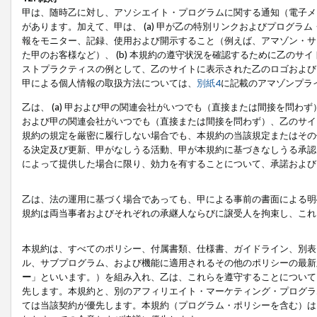
甲は、随時乙に対し、アソシエイト・プログラムに関する通知（電子メ
があります。加えて、甲は、 (a) 甲が乙の特別リンクおよびプログ
報をモニター、記録、使用および開示すること（例えば、アマゾン・サ
た甲のお客様など）、 (b) 本規約の遵守状況を確認するために乙のサイ
ストプラクティスの例として、乙のサイトに表示された乙のロゴおよび
甲による個人情報の取扱方法については、
別紙4
に記載のアマゾンプラ
乙は、 (a) 甲および甲の関連会社がいつでも（直接または間接を問わず
および甲の関連会社がいつでも（直接または間接を問わず）、乙のサイ
規約の規定を厳密に履行しない場合でも、本規約の当該規定またはその他
る決定及び更新、甲がなしうる活動、甲が本規約に基づきなしうる承認
によって提供した場合に限り、効力を有することについて、承諾および
乙は、法の運用に基づく場合であっても、甲による事前の書面による明
規約は両当事者およびそれぞれの承継人ならびに譲受人を拘束し、これ
本規約は、すべてのポリシー、付属書類、仕様書、ガイドライン、別表
ル、サブプログラム、および機能に適用されるその他のポリシーの最新
ー
」といいます。）を組み入れ、乙は、これらを遵守することについて
先します。本規約と、別のアフィリエイト・マーケティング・プログラ
ては当該契約が優先します。本規約（プログラム・ポリシーを含む）は