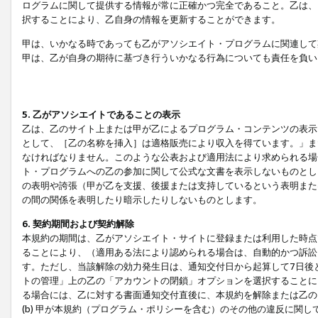
ログラムに関して提供する情報が常に正確かつ完全であること。乙は、
択することにより、乙自身の情報を更新することができます。
甲は、いかなる時であっても乙がアソシエイト・プログラムに関連して
甲は、乙が自身の期待に基づき行ういかなる行為についても責任を負い
5. 乙がアソシエイトであることの表示
乙は、乙のサイト上または甲が乙によるプログラム・コンテンツの表示ま
として、［乙の名称を挿入］は適格販売により収入を得ています。」ま
なければなりません。このような公表および適用法により求められる場
ト・プログラムへの乙の参加に関して公式な文書を表示しないものとし
の表明や誇張（甲が乙を支援、後援または支持しているという表明また
の間の関係を表明したり暗示したりしないものとします。
6. 契約期間および契約解除
本規約の期間は、乙がアソシエイト・サイトに登録または利用した時点
ることにより、（適用ある法により認められる場合は、自動的かつ訴訟
す。ただし、当該解除の効力発生日は、通知交付日から起算して7日後
トの管理」上の乙の「アカウントの閉鎖」オプションを選択することに
る場合には、乙に対する書面通知交付直後に、本規約を解除または乙のア
(b) 甲が本規約（プログラム・ポリシーを含む）のその他の違反に関し