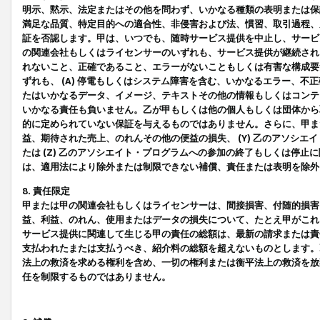
明示、黙示、法定またはその他を問わず、いかなる種類の表明または保
満足な品質、特定目的への適合性、非侵害および法、慣習、取引過程、
証を否認します。甲は、いつでも、随時サービス提供を中止し、サービ
の関連会社もしくはライセンサーのいずれも、サービス提供が継続され
れないこと、正確であること、エラーがないこともしくは有害な構成要
ずれも、 (A) 停電もしくはシステム障害を含む、いかなるエラー、不
たはいかなるデータ、イメージ、テキストその他の情報もしくはコンテ
いかなる責任も負いません。乙が甲もしくは他の個人もしくは団体から
的に定められていない保証を与えるものではありません。さらに、甲また
益、期待された売上、のれんその他の便益の損失、 (Y) 乙のアソシ
たは (Z) 乙のアソシエイト・プログラムへの参加の終了もしくは停
は、適用法により除外または制限できない補償、責任または表明を除外
8. 責任限定
甲または甲の関連会社もしくはライセンサーは、間接損害、付随的損害
益、利益、のれん、使用またはデータの損失について、たとえ甲がこれ
サービス提供に関連して生じる甲の責任の総額は、最新の請求または責
支払われたまたは支払うべき、紹介料の総額を超えないものとします。
法上の救済を求める権利を含め、一切の権利または衡平法上の救済を放
任を制限するものではありません。