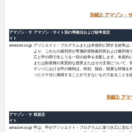
別紙2: アマゾン
アマゾン・サ
アマゾン・サイト別の準拠法および紛争規定
イト
amazon.co.jp
アソシエイト・プログラムまたは本規約に関する紛争は
より、これらの裁判所が専属的管轄裁判所および裁判地
乙と甲の間で生じうる一切の紛争を支配します。本規約
または財産権の実質的な侵害またはその主張について、
テンツにおける甲の権利は、特別、独自、顕著な特徴を
ったり十分に補填することができないものであることを
別紙3: ア
アマゾン・サ
税規定
イト
amazon.co.jp
甲は、甲がアソシエイト・プログラムに基づき乙に支払