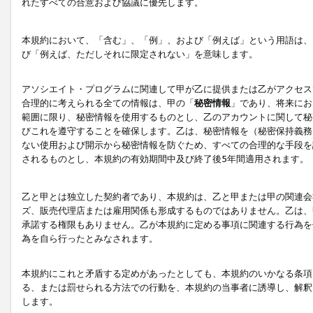
れたすべての合意および協議に優先します。
本規約において、「含む」、「例」、および「例えば」という用語は、
び「例えば、ただしそれに限定されない」を意味します。
アソシエイト・プログラムに関連して甲が乙に提供または乙がアクセス
合理的に考えられる全ての情報は、甲の「
秘密情報
」であり、将来にお
範囲に限り、秘密情報を使用するものとし、乙のアカウントに関して秘
びこれを遵守することを確保します。乙は、秘密情報を（秘密保持義務
ない使用および開示から秘密情報を防ぐため、すべての合理的な手段を
されるものとし、本規約の有効期間中及び終了後5年間適用されます。
乙と甲とは独立した契約者であり、本規約は、乙と甲または甲の関連会
ズ、販売代理店または雇用関係も形成するものではありません。乙は、
承諾する権限もありません。乙が本規約に定める事項に関連する行為を
為を自ら行ったとみなされます。
本規約にこれと矛盾する定めがあったとしても、本規約のいかなる条項
る、または罰せられる方法での行動を、本規約の当事者に誘導し、解釈
します。