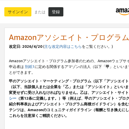
サインイン
登録
または
Amazonアソシエイト・プログラ
改定日: 2026/4/20
(
主な改定内容はこちら
をご覧ください。)
Amazonアソシエイト・プログラム参加者のための、Amazonウェブサ
申込者は
別紙1
に定める関係するアマゾンの法人（以下「
甲
」といいま
とができます。
甲のアソシエイト・マーケティング・プログラム（以下「アソシエイト
（以下、当該個人または企業を「乙」または「アソシエイト」といいま
変更せずに受け入れなければなりません。乙は、アソシエイト・サイト
シー
（第12条に定義します。）等（例えば、甲のアソシエイト・プロ
紹介料率表およびアソシエイト・プログラム商標ガイドライン）を含む本規
テンツは、Amazonのコミュニティガイドライン（報酬と引き換え
これらを注意深くご精読ください。