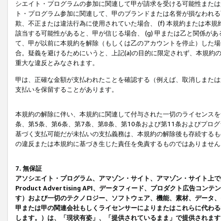
シエイト・プログラムの参加に関連して甲が請求を受ける可能性または責
ト・プログラム参加に関連して、甲のブランドまたは名誉が損なわれる可
欺、不正または違法行為に使用されていた場合、 (f) 本規約または
該当する可能性があると、甲が信じる場合、 (g) 甲または乙と関係
て、甲が以前に本規約を解除（もしくは乙のアカウントを停止）した場合
合。疑義を避けるためにいうと、上記(a)の目的に限定されず、本規約
重大な違反とみなされます。
甲は、正確な金額が支払われたことを確認する（例えば、取消しまたは
支払いを保留することがあります。
本規約の解除に伴い、本規約に関連して付与された一切のライセンスを
条、第5条、第6条、第7条、第8条、第10条および第11条およびプ
基づく支払可能だが未払いの支払義務は、本規約の解除後も存続するも
の違反または本規約に基づき生じた責任を免責するものではありません
7. 無保証
アソシエイト・プログラム、アマゾン・サイト、アマゾン・サイト上で
Product Advertising API、データフィード、プロダクト
す）および一切のテクノロジー、ソフトウェア、機能、素材、データ、
甲または甲の関連会社もしくライセンサーによりまたはこれらに代わる
します。）は、「現状有姿」、「提供されているまま」で提供されます