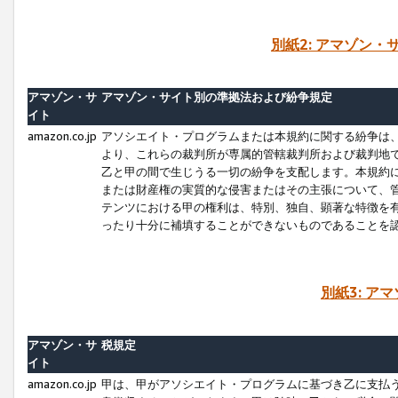
別紙2: アマゾン
アマゾン・サ
アマゾン・サイト別の準拠法および紛争規定
イト
amazon.co.jp
アソシエイト・プログラムまたは本規約に関する紛争は
より、これらの裁判所が専属的管轄裁判所および裁判地
乙と甲の間で生じうる一切の紛争を支配します。本規約
または財産権の実質的な侵害またはその主張について、
テンツにおける甲の権利は、特別、独自、顕著な特徴を
ったり十分に補填することができないものであることを
別紙3: ア
アマゾン・サ
税規定
イト
amazon.co.jp
甲は、甲がアソシエイト・プログラムに基づき乙に支払