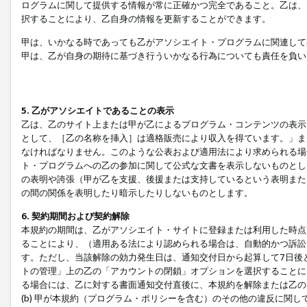
ログラムに関して提供する情報が常に正確かつ完全であること。乙は、
択することにより、乙自身の情報を更新することができます。
甲は、いかなる時であっても乙がアソシエイト・プログラムに関連して
甲は、乙が自身の期待に基づき行ういかなる行為についても責任を負い
5. 乙がアソシエイトであることの表示
乙は、乙のサイト上または甲が乙によるプログラム・コンテンツの表示ま
として、［乙の名称を挿入］は適格販売により収入を得ています。」ま
なければなりません。このような公表および適用法により求められる場
ト・プログラムへの乙の参加に関して公式な文書を表示しないものとし
の表明や誇張（甲が乙を支援、後援または支持しているという表明また
の間の関係を表明したり暗示したりしないものとします。
6. 契約期間および契約解除
本規約の期間は、乙がアソシエイト・サイトに登録または利用した時点
ることにより、（適用ある法により認められる場合は、自動的かつ訴訟
す。ただし、当該解除の効力発生日は、通知交付日から起算して7日後
トの管理」上の乙の「アカウントの閉鎖」オプションを選択することに
る場合には、乙に対する書面通知交付直後に、本規約を解除または乙のア
(b) 甲が本規約（プログラム・ポリシーを含む）のその他の違反に関し