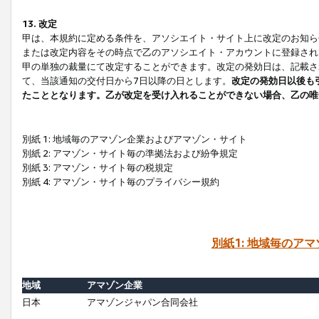
13. 改定
甲は、本規約に定める条件を、アソシエイト・サイト上に改定のお知ら
または改定内容をその時点で乙のアソシエイト・アカウントに登録され
甲の単独の裁量にて改定することができます。改定の発効日は、記載さ
て、当該通知の交付日から7日以降の日とします。
改定の発効日以後も
たこととなります。乙が改定を受け入れることができない場合、乙の唯
別紙 1: 地域毎のアマゾン企業およびアマゾン・サイト
別紙 2: アマゾン・サイト毎の準拠法および紛争規定
別紙 3: アマゾン・サイト毎の税規定
別紙 4: アマゾン・サイト毎のプライバシー規約
別紙1: 地域毎のア
地域
アマゾン企業
日本
アマゾンジャパン合同会社