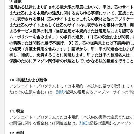
9. 補償
適用ある法律により許される最大限の限度において、甲は、乙のサイト
または乙による本規約の違反に関するあらゆる事柄について、直接または
トに表示される素材（乙のサイトまたはこれらの素材と他のアプリケーシ
または乙のサイト上もしくは乙のサイト内に表示される素材の使用、開発
よるサービス提供の利用（当該使用が本規約または適用法により認可され
ム・ポリシーを含みます。）の条件の違反、 (E) 乙の税金および関
の義務または関税の履行不履行、 (F) 乙、乙の従業員または下請業
び経費（弁護士費用を含みます。）請求から、甲、甲の関連会社および
御し、補償し、免責することに同意します。甲または甲の被指名人は、
保護のためにアマゾン関係者の代理としていかなる法的措置を行うこと
10. 準拠法および紛争
アソシエイト・プログラムもしくは本規約、本規約に基づく取引もしく
たはその主張を含む）は、
別紙2
記載の適用あるアマゾン・サイトの準
11. 税金
アソシエイト・プログラムまたは本規約（本規約の実際の違反またはそ
の関係に関する税金および関連義務は、
別紙3
記載の適用あるアマゾン
12. 雑則