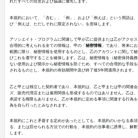
れたすべての合意および協議に優先します。
本規約において、「含む」、「例」、および「例えば」という用語は、
び「例えば、ただしそれに限定されない」を意味します。
アソシエイト・プログラムに関連して甲が乙に提供または乙がアクセス
合理的に考えられる全ての情報は、甲の「
秘密情報
」であり、将来にお
範囲に限り、秘密情報を使用するものとし、乙のアカウントに関して秘
びこれを遵守することを確保します。乙は、秘密情報を（秘密保持義務
ない使用および開示から秘密情報を防ぐため、すべての合理的な手段を
されるものとし、本規約の有効期間中及び終了後5年間適用されます。
乙と甲とは独立した契約者であり、本規約は、乙と甲または甲の関連会
ズ、販売代理店または雇用関係も形成するものではありません。乙は、
承諾する権限もありません。乙が本規約に定める事項に関連する行為を
為を自ら行ったとみなされます。
本規約にこれと矛盾する定めがあったとしても、本規約のいかなる条項
る、または罰せられる方法での行動を、本規約の当事者に誘導し、解釈
します。