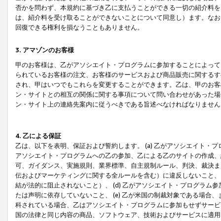
否かを問わず、本規約に基づき乙に支払うことができる一切の紹介料を
は、紹介料を受け取ることができないことについて同意し）ます。なお
回復できる権利を損なうこともありません。
3. アマゾンのお客様
甲のお客様は、乙がアソシエイト・プログラムに参加することによって
られているお客様の注文、お客様のサービスおよび商品販売に関するす
され、甲はいつでもこれらを変更することができます。乙は、甲のお客
ン・サイトとの相互の関係に関する事項について問い合わせがあった場
ン・サイト上の連絡先案内に従うべきである旨述べなければなりません
4. 乙による保証
乙は、以下を表明、保証および誓約します。 (a) 乙がアソシエイト・
アソシエイト・プログラムへの乙の参加、乙による乙のサイトの作成、
可、ガイダンス、実施規則、業界標準、自主規制ルール、判決、裁決ま
伝およびマーケティングに関する全ルールを含む）に違反しないこと、 
結が法的に阻止されないこと）、 (d) 乙がアソシエイト・プログラ
たは声明に依存していないこと、 (e) 乙が米国の制裁対象である場
科されている場合、乙はアソシエイト・プログラムに参加もせずサービス
国の法律と同じ内容の商品、ソフトウェア、技術およびサービスに適用さ