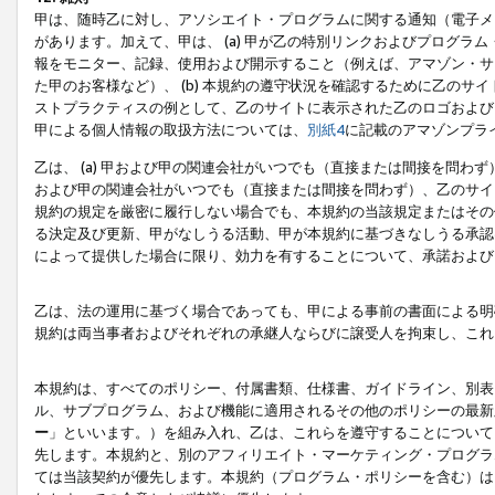
甲は、随時乙に対し、アソシエイト・プログラムに関する通知（電子メ
があります。加えて、甲は、 (a) 甲が乙の特別リンクおよびプログ
報をモニター、記録、使用および開示すること（例えば、アマゾン・サ
た甲のお客様など）、 (b) 本規約の遵守状況を確認するために乙のサイ
ストプラクティスの例として、乙のサイトに表示された乙のロゴおよび
甲による個人情報の取扱方法については、
別紙4
に記載のアマゾンプラ
乙は、 (a) 甲および甲の関連会社がいつでも（直接または間接を問わず
および甲の関連会社がいつでも（直接または間接を問わず）、乙のサイ
規約の規定を厳密に履行しない場合でも、本規約の当該規定またはその他
る決定及び更新、甲がなしうる活動、甲が本規約に基づきなしうる承認
によって提供した場合に限り、効力を有することについて、承諾および
乙は、法の運用に基づく場合であっても、甲による事前の書面による明
規約は両当事者およびそれぞれの承継人ならびに譲受人を拘束し、これ
本規約は、すべてのポリシー、付属書類、仕様書、ガイドライン、別表
ル、サブプログラム、および機能に適用されるその他のポリシーの最新
ー
」といいます。）を組み入れ、乙は、これらを遵守することについて
先します。本規約と、別のアフィリエイト・マーケティング・プログラ
ては当該契約が優先します。本規約（プログラム・ポリシーを含む）は