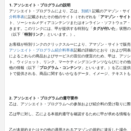
1. アソシエイト・プログラムの説明
アソシエイト・プログラムにより、乙は、
別紙1
記載のアマゾン・サイ
介料率表
に記載されたその他のサイト（それぞれを「
アマゾン・サイト
ト、ソーシャルメディアコンテンツまたはオンライン・ソフトウェア・
きます。このリンクには、甲が提供する特別な「
タグが付いた
」状態の
（以下「
特別リンク
」といいます。）。
お客様が特別リンクのクリックスルーにより、アマゾン・サイトで販売
アソシエイト・プログラム紹介料率表
記載の詳細のとおり（および同表
によるこれらの商品およびサービスの宣伝の便宜のため、甲は、アソシ
ト、ウィジェット、リンク、マーケティングコンテンツならびにその他
他の情報（以下「
プログラム・コンテンツ
」といいます。）を乙に提供
トで提供される、商品に関するいかなるデータ、イメージ、テキストも
2. アソシエイト・プログラムの遵守要件
乙は、アソシエイト・プログラムへの参加および紹介料の受け取りに際
乙は甲に対し、乙による本規約遵守を確認するために甲が求める情報を
乙が本規約またはその他の適用されるアマゾンの規約に違反した場合、