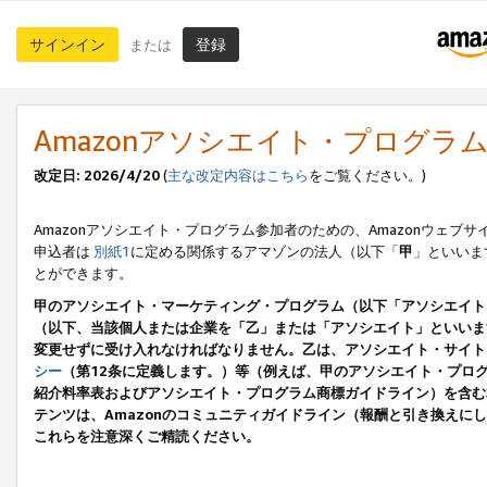
サインイン
登録
または
Amazonアソシエイト・プログラ
改定日: 2026/4/20
(
主な改定内容はこちら
をご覧ください。)
Amazonアソシエイト・プログラム参加者のための、Amazonウェブサ
申込者は
別紙1
に定める関係するアマゾンの法人（以下「
甲
」といいま
とができます。
甲のアソシエイト・マーケティング・プログラム（以下「アソシエイト
（以下、当該個人または企業を「乙」または「アソシエイト」といいま
変更せずに受け入れなければなりません。乙は、アソシエイト・サイト
シー
（第12条に定義します。）等（例えば、甲のアソシエイト・プロ
紹介料率表およびアソシエイト・プログラム商標ガイドライン）を含む本規
テンツは、Amazonのコミュニティガイドライン（報酬と引き換え
これらを注意深くご精読ください。