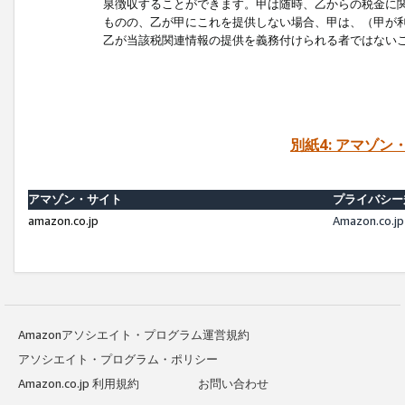
泉徴収することができます。甲は随時、乙からの税金に
ものの、乙が甲にこれを提供しない場合、甲は、（甲が
乙が当該税関連情報の提供を義務付けられる者ではない
別紙4: アマゾ
アマゾン・サイト
プライバシー
amazon.co.jp
Amazon.c
Amazonアソシエイト・プログラム運営規約
アソシエイト・プログラム・ポリシー
Amazon.co.jp 利用規約
お問い合わせ