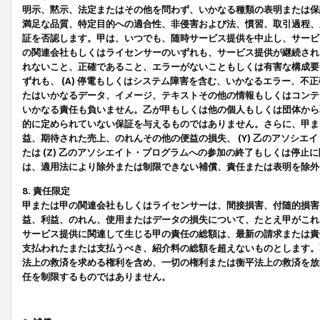
明示、黙示、法定またはその他を問わず、いかなる種類の表明または保
満足な品質、特定目的への適合性、非侵害および法、慣習、取引過程、
証を否認します。甲は、いつでも、随時サービス提供を中止し、サービ
の関連会社もしくはライセンサーのいずれも、サービス提供が継続され
れないこと、正確であること、エラーがないこともしくは有害な構成要
ずれも、 (A) 停電もしくはシステム障害を含む、いかなるエラー、不
たはいかなるデータ、イメージ、テキストその他の情報もしくはコンテ
いかなる責任も負いません。乙が甲もしくは他の個人もしくは団体から
的に定められていない保証を与えるものではありません。さらに、甲また
益、期待された売上、のれんその他の便益の損失、 (Y) 乙のアソシ
たは (Z) 乙のアソシエイト・プログラムへの参加の終了もしくは停
は、適用法により除外または制限できない補償、責任または表明を除外
8. 責任限定
甲または甲の関連会社もしくはライセンサーは、間接損害、付随的損害
益、利益、のれん、使用またはデータの損失について、たとえ甲がこれ
サービス提供に関連して生じる甲の責任の総額は、最新の請求または責
支払われたまたは支払うべき、紹介料の総額を超えないものとします。
法上の救済を求める権利を含め、一切の権利または衡平法上の救済を放
任を制限するものではありません。