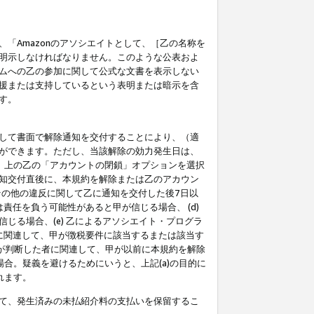
「Amazonのアソシエイトとして、［乙の名称を
明示しなければなりません。このような公表およ
ムへの乙の参加に関して公式な文書を表示しない
援または支持しているという表明または暗示を含
す。
して書面で解除通知を交付することにより、（適
ができます。ただし、当該解除の効力発生日は、
」上の乙の「アカウントの閉鎖」オプションを選択
知交付直後に、本規約を解除または乙のアカウン
のその他の違反に関して乙に通知を交付した後7日以
責任を負う可能性があると甲が信じる場合、 (d)
る場合、(e) 乙によるアソシエイト・プログラ
為に関連して、甲が徴税要件に該当するまたは該当す
甲が判断した者に関連して、甲が以前に本規約を解除
場合。疑義を避けるためにいうと、上記(a)の目的に
れます。
て、発生済みの未払紹介料の支払いを保留するこ