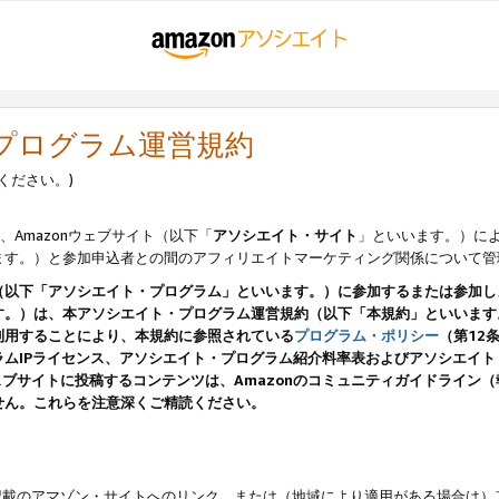
・プログラム運営規約
ください。)
、Amazonウェブサイト（以下「
アソシエイト・サイト
」といいます。）に
ます。）と参加申込者との間のアフィリエイトマーケティング関係について管
（以下「アソシエイト・プログラム」といいます。）に参加するまたは参加し
す。）は、本アソシエイト・プログラム運営規約（以下「本規約」といいます
利用することにより、本規約に参照されている
プログラム・ポリシー
（第12
ムIPライセンス、アソシエイト・プログラム紹介料率表およびアソシエイ
pのウェブサイトに投稿するコンテンツは、Amazonのコミュニティガイドライ
せん。これらを注意深くご精読ください。
載のアマゾン・サイトへのリンク、または（地域により適用がある場合は）