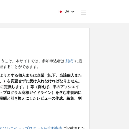
JA
ようこそ。本サイトでは、参加申込者は
別紙1
に定
理することができます。
ようとする個人または企業（以下、当該個人また
。）を変更せずに受け入れなければなりません。
条に定義します。）等（例えば、甲のアソシエイ
ト・プログラム商標ガイドライン）を含む本規約に
ン（報酬と引き換えにしたレビューの作成、編集、削
アソシエイト・プログラム紹介料率表
に記載された