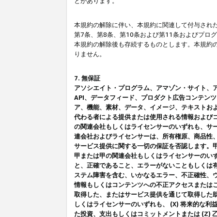
とがあります。
本規約の解除に伴い、本規約に関連して付与された
第7条、第8条、第10条および第11条およびプ
本規約の解除後も存続するものとします。本規約
りません。
7. 無保証
アソシエイト・プログラム、アマゾン・サイト、アマゾ
API、データフィード、プロダクト広告コンテン
ア、機能、素材、データ、イメージ、テキストお
代わる者による提供または使用される情報および
の関連会社もしくはライセンサーのいずれも、サ
連会社およびライセンサーは、所有権原、商品性
サービス提供に関する一切の保証を否認します。
甲または甲の関連会社もしくはライセンサーのい
と、正確であること、エラーがないこともしくは有
ステム障害を含む、いかなるエラー、不正確性、ウ
情報もしくはコンテンツへの不正アクセスまたは
取得した、またはサービス提供を通じて取得した
しくはライセンサーのいずれも、 (X) 将来的な
た投資、支出もしくはコミットメントまたは (Z