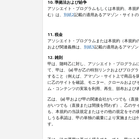
10. 準拠法および紛争
アソシエイト・プログラムもしくは本規約、本規
む）は、
別紙2
記載の適用あるアマゾン・サイトの
11. 税金
アソシエイト・プログラムまたは本規約（本規約
および関連義務は、
別紙3
記載の適用あるアマゾン
12. 雑則
甲は、随時乙に対し、アソシエイト・プログラム
て、甲は、 (a) 甲が乙の特別リンクおよびプ
すること（例えば、アマゾン・サイト上で商品を購
に乙のサイトを確認、モニター、クロールおよびそ
ム・コンテンツの実装を利用、再生、頒布および
乙は、 (a) 甲および甲の関連会社がいつでも（
がいつでも（直接または間接を問わず）、乙のサイ
も、本規約の当該規定またはその他の規定をその後
しうる承認は、甲の単独の裁量により実施または
す。