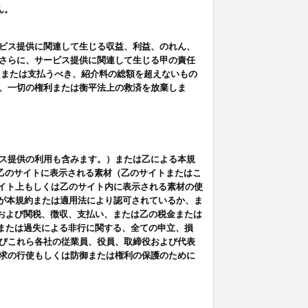
ん。
ビス提供に関連して生じる収益、利益、のれん、
さらに、サービス提供に関連して生じる甲の責任
たまたは支払うべき、紹介料の総額を超えないもの
、一切の権利または衡平法上の救済を放棄しま
ス提供の利用も含みます。）または乙による本規
は乙のサイトに表示される素材（乙のサイトまたはこ
サイト上もしくは乙のサイト内に表示される素材の使
用が本規約または適用法により認可されているか、ま
税金および関税、徴収、支払い、または乙の税金または
意または過失による非行に関する、全ての申立、損
びこれら各社の従業員、役員、取締役および代表
求の行使もしくは防御または権利の保護のために