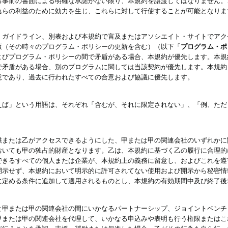
る事前の書面による明確な承諾がない限り、本規約を譲渡してはなりません。
れらの利益のために効力を生じ、これらに対して行使することが可能となりま
、ガイドライン、別表および本規約で言及またはアソシエイト・サイトでアク
版（その時々のプログラム・ポリシーの更新を含む）（以下「
プログラム・ポ
よびプログラム・ポリシーの間で矛盾がある場合、本規約が優先します。本規
で矛盾がある場合、別のプログラムに関しては当該契約が優先します。本規約
意であり、過去に行われたすべての合意および協議に優先します。
えば」という用語は、それぞれ「含むが、それに限定されない」、「例、ただ
供または乙がアクセスできるようにした、甲または甲の関連会社のいずれかに
おいても甲の独占的財産となります。乙は、本規約に基づく乙の履行に合理的
できるすべての個人または企業が、本規約上の義務に留意し、およびこれを遵
開示せず、本規約において明示的に許可されてない使用および開示から秘密情
に定める条件に追加して適用されるものとし、本規約の有効期間中及び終了後
と甲または甲の関連会社の間にいかなるパートナーシップ、ジョイントベンチ
甲または甲の関連会社を代理して、いかなる申込みや表明も行う権限またはこ