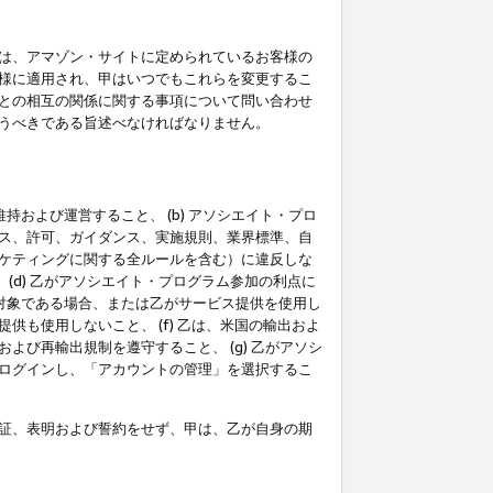
は、アマゾン・サイトに定められているお客様の
様に適用され、甲はいつでもこれらを変更するこ
との相互の関係に関する事項について問い合わせ
うべきである旨述べなければなりません。
持および運営すること、 (b) アソシエイト・プロ
ス、許可、ガイダンス、実施規則、業界標準、自
ケティングに関する全ルールを含む）に違反しな
(d) 乙がアソシエイト・プログラム参加の利点に
裁対象である場合、または乙がサービス提供を使用し
も使用しないこと、 (f) 乙は、米国の輸出およ
び再輸出規制を遵守すること、 (g) 乙がアソシ
ログインし、「アカウントの管理」を選択するこ
証、表明および誓約をせず、甲は、乙が自身の期