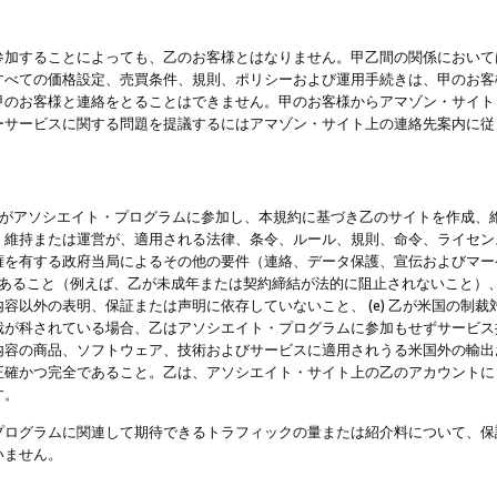
参加することによっても、乙のお客様とはなりません。甲乙間の関係において
すべての価格設定、売買条件、規則、ポリシーおよび運用手続きは、甲のお客
甲のお客様と連絡をとることはできません。甲のお客様からアマゾン・サイト
ーサービスに関する問題を提議するにはアマゾン・サイト上の連絡先案内に従
 乙がアソシエイト・プログラムに参加し、本規約に基づき乙のサイトを作成、維
、維持または運営が、適用される法律、条令、ルール、規則、命令、ライセン
権を有する政府当局によるその他の要件（連絡、データ保護、宣伝およびマー
力があること（例えば、乙が未成年または契約締結が法的に阻止されないこと）、 
容以外の表明、保証または声明に依存していないこと、 (e) 乙が米国の制
が科されている場合、乙はアソシエイト・プログラムに参加もせずサービス提供
容の商品、ソフトウェア、技術およびサービスに適用されうる米国外の輸出およ
正確かつ完全であること。乙は、アソシエイト・サイト上の乙のアカウントに
す。
プログラムに関連して期待できるトラフィックの量または紹介料について、保
いません。