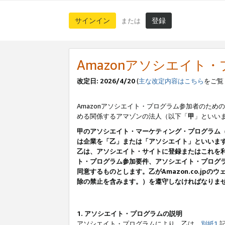
サインイン
登録
または
Amazonアソシエイト
改定日: 2026/4/20
(
主な改定内容はこちら
をご覧
Amazonアソシエイト・プログラム参加者のための
める関係するアマゾンの法人（以下「
甲
」といい
甲のアソシエイト・マーケティング・プログラム
は企業を「乙」または「アソシエイト」といいま
乙は、アソシエイト・サイトに登録またはこれを
ト・プログラム参加要件、アソシエイト・プログラ
同意するものとします。乙がAmazon.co.j
除の禁止を含みます。）を遵守しなければなりま
1. アソシエイト・プログラムの説明
アソシエイト・プログラムにより、乙は、
別紙1
記