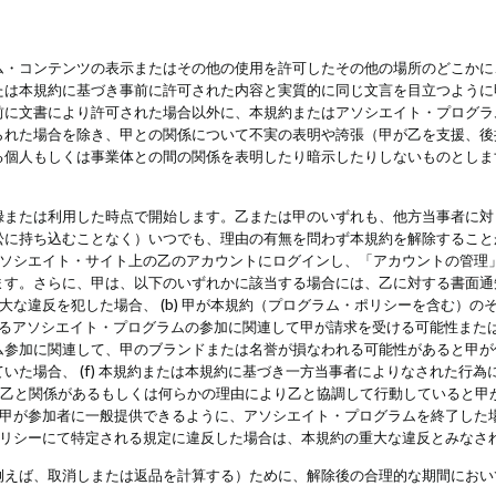
・コンテンツの表示またはその他の使用を許可したその他の場所のどこかに、
たは本規約に基づき事前に許可された内容と実質的に同じ文言を目立つように
前に文書により許可された場合以外に、本規約またはアソシエイト・プログラ
られた場合を除き、甲との関係について不実の表明や誇張（甲が乙を支援、後
る個人もしくは事業体との間の関係を表明したり暗示したりしないものとしま
録または利用した時点で開始します。乙または甲のいずれも、他方当事者に対
訟に持ち込むことなく）いつでも、理由の有無を問わず本規約を解除すること
アソシエイト・サイト上の乙のアカウントにログインし、「アカウントの管理
ます。さらに、甲は、以下のいずれかに該当する場合には、乙に対する書面通
の重大な違反を犯した場合、 (b) 甲が本規約（プログラム・ポリシーを含む）
によるアソシエイト・プログラムの参加に関連して甲が請求を受ける可能性または
参加に関連して、甲のブランドまたは名誉が損なわれる可能性があると甲が信じ
いた場合、 (f) 本規約または本規約に基づき一方当事者によりなされた行
または乙と関係があるもしくは何らかの理由により乙と協調して行動していると
) 甲が参加者に一般提供できるように、アソシエイト・プログラムを終了した
ポリシーにて特定される規定に違反した場合は、本規約の重大な違反とみなさ
例えば、取消しまたは返品を計算する）ために、解除後の合理的な期間におい