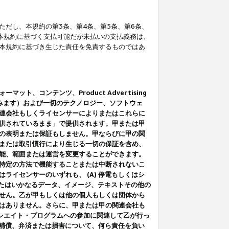
だし、本規約の第3条、第4条、第5条、第6条、
に本規約に基づく支払可能だが未払いの支払義務は、
本規約に基づき生じた責任を免責するものではあ
コンテンツ、Product Advertising
みます）および一切のテクノロジー、ソフトウェ
連会社もしくライセンサーによりまたはこれらに
供されているまま」で提供されます。甲または甲
の表明または保証もしません。甲ならびに甲の関
または取引慣行により生じる一切の保証を含め、
能、範囲または運営を変更することができます。
特定の方法で機能することまたは中断されないこ
イセンサーのいずれも、 (A) 停電もしくはシ
またはいかなるデータ、イメージ、テキストその他の
せん。乙が甲もしくは他の個人もしくは団体から
はありません。さらに、甲または甲の関連会社も
アソシエイト・プログラムへの参加に関連して乙が行っ
る補償、弁済または損害について、何ら責任を負い