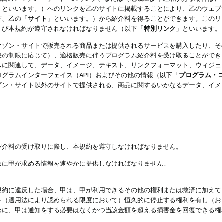
」といいます。）へのリンクを乙のサイトに掲載することにより、乙のウェブ
下、乙の「
サイト
」といいます。）から紹介料を得ることができます。このリ
よび本規約が遵守されなければなりません（以下「
特別リンク
」といいます。
マゾン・サイトで販売される商品または提供されるサービスを購入したり、そ
表の制限に応じて）、適格販売に伴うプログラム紹介料を受け取ることができ
ムに関連して、データ、イメージ、テキスト、リンクフォーマット、ウィジェ
グラムインターフェイス（API）およびその他の情報（以下「
プログラム・
ゾン・サイト以外のサイトで提供される、商品に関するいかなるデータ、イメ
紹介料の受け取りに際し、本規約を遵守しなければなりません。
めに甲が求める情報を速やかに提供しなければなりません。
規約に違反した場合、甲は、甲が利用できるその他の権利または救済に加えて
を（適用法により認められる限度において）恒久的に停止する権利を有し（お
めに、甲は通知をする必要はなくかつ当該金額を超える損害金を回復できる権