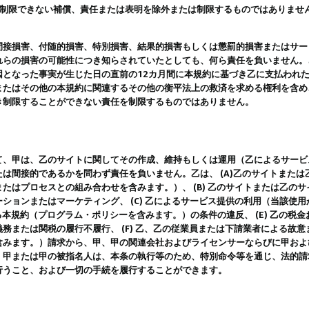
は制限できない補償、責任または表明を除外または制限するものではありませ
間接損害、付随的損害、特別損害、結果的損害もしくは懲罰的損害またはサー
れらの損害の可能性につき知らされていたとしても、何ら責任を負いません。
因となった事実が生じた日の直前の12カ月間に本規約に基づき乙に支払われ
またはその他の本規約に関連するその他の衡平法上の救済を求める権利を含め
き制限することができない責任を制限するものではありません。
て、甲は、乙のサイトに関してその作成、維持もしくは運用（乙によるサービ
は間接的であるかを問わず責任を負いません。乙は、 (A)乙のサイトまた
たはプロセスとの組み合わせを含みます。）、 (B) 乙のサイトまたは乙の
ションまたはマーケティング、 (C) 乙によるサービス提供の利用（当該使
よる本規約（プログラム・ポリシーを含みます。）の条件の違反、 (E) 乙の
務または関税の履行不履行、 (F) 乙、乙の従業員または下請業者による故
含みます。）請求から、甲、甲の関連会社およびライセンサーならびに甲およ
。甲または甲の被指名人は、本条の執行等のため、特別命令等を通じ、法的請
行うこと、および一切の手続を履行することができます。