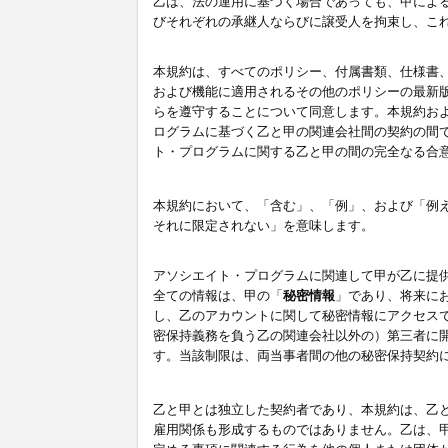
乙は、法の運用に基づく場合であっても、甲によ
びそれぞれの承継人ならびに譲受人を拘束し、こ
本規約は、すべてのポリシー、付属書類、仕様書
および機能に適用されるその他のポリシーの最新
らを遵守することについて同意します。本規約お
ログラムに基づく乙と甲の関連会社間の契約の間
ト・プログラムに関する乙と甲の間の完全なる合
本規約において、「含む」、「例」、および「例
それに限定されない」を意味します。
アソシエイト・プログラムに関連して甲が乙に提
全ての情報は、甲の「
秘密情報
」であり、将来に
し、乙のアカウントに関して秘密情報にアクセス
密保持義務を負う乙の関連会社以外の）第三者に
す。当該制限は、両当事者間の他の秘密保持契約
乙と甲とは独立した契約者であり、本規約は、乙
雇用関係も形成するものではありません。乙は、