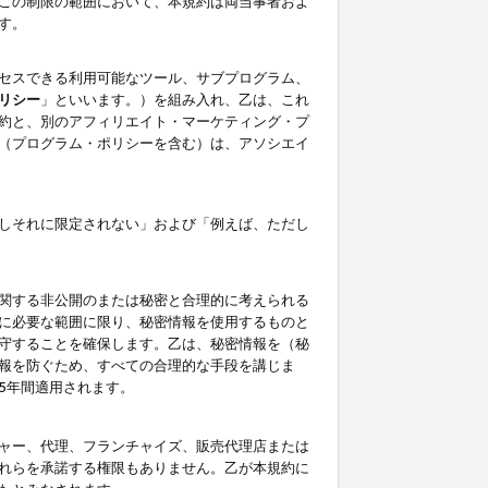
この制限の範囲において、本規約は両当事者およ
す。
セスできる利用可能なツール、サブプログラム、
リシー
」といいます。）を組み入れ、乙は、これ
約と、別のアフィリエイト・マーケティング・プ
（プログラム・ポリシーを含む）は、アソシエイ
しそれに限定されない」および「例えば、ただし
関する非公開のまたは秘密と合理的に考えられる
に必要な範囲に限り、秘密情報を使用するものと
守することを確保します。乙は、秘密情報を（秘
報を防ぐため、すべての合理的な手段を講じま
5年間適用されます。
ャー、代理、フランチャイズ、販売代理店または
れらを承諾する権限もありません。乙が本規約に