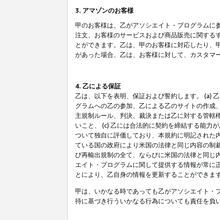
3. アマゾンのお客様
甲のお客様は、乙がアソシエイト・プログラムに
注文、お客様のサービスおよび商品販売に関する
とができます。乙は、甲のお客様に対応したり、
があった場合、乙は、お客様に対して、カスタマ
4. 乙による保証
乙は、以下を表明、保証および誓約します。 (a)
グラムへの乙の参加、乙による乙のサイトの作成
主規制ルール、判決、裁決または乙に対する管轄
いこと、 (c) 乙には合法的に契約を締結する能
ついて独自に評価しており、本規約に明記された内
ている国の政府により米国の法律と同じ内容の制裁
び再輸出規制の全て、ならびに米国の法律と同じ内
エイト・プログラムに関して提供する情報が常に
とにより、乙自身の情報を更新することができま
甲は、いかなる時であっても乙がアソシエイト・
待に基づき行ういかなる行為についても責任を負