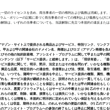
一切のライセンスを含め、両当事者の一切の権利および義務は消滅します。た
ログラム・ポリシーの記載に基づく両当事者のすべての権利および義務ならび
の解除は、いずれの当事者についても、当該解除に先立つ本規約の違反または
ン・サイト上で提供される商品およびサービス、特別リンク、リンクフォーマット、
ツ、甲および甲の関連会社のドメイン名、商標およびロゴ（アマゾン商標を含
よびその他の知的財産権、アソシエイト・プログラムに関して甲または甲の関
コンテンツ（以下「サービス提供」と総称します。）は、「現状有姿」、「提
ービス提供に関して、明示、黙示、法定またはその他を問わず、いかなる種類
、満足な品質、特定目的への適合性、非侵害および法、慣習、取引過程、履行
甲は、いつでも、随時サービス提供を中止し、サービス提供の種類、属性、機
ずれも、サービス提供が継続されること、説明されたとおり一貫してもしくは
害な構成要素を含まないことを保証しません。甲または甲の関連会社もしくはラ
ィルス、悪質ソフトウェアもしくはサービスの中断または (B) 乙のサイト
これらの改変、削除、破棄、損害もしくは損失につき、いかなる責任も負いま
助言もしくは情報も、本規約に明示的に定められていない保証を与えるもので
利益もしくは収益、期待された売上、のれんその他の便益の損失、 (Y) 乙の
) 乙のアソシエイト・プログラムへの参加の終了もしくは停止に関連して生じ