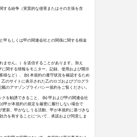
関する紛争（実質的な侵害またはその主張を含
と甲もしくは甲の関連会社との関係に関する税金
られません。）を送信することがあります。加え
ーザに関する情報をモニター、記録、使用および開示
など）、 (b) 本規約の遵守状況を確認するため
て、乙のサイトに表示された乙のロゴおよびプログラ
記載のアマゾンプライバシー規約をご覧ください。
クを勧誘できること、 (b) 甲および甲の関連会社
c)甲が本規約の規定を厳密に履行しない場合で
及び更新、甲がなしうる活動、甲が本規約に基づきな
効力を有することについて、承諾および同意しま