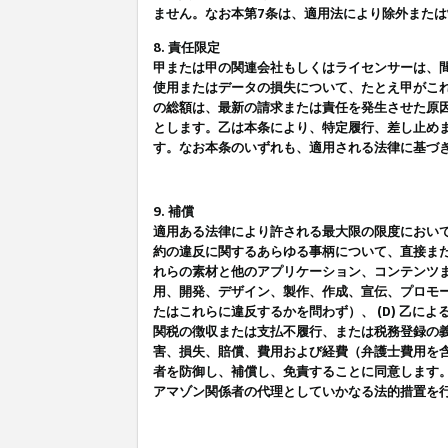
ません。なお本第7条は、適用法により除外また
8. 責任限定
甲または甲の関連会社もしくはライセンサーは、
使用またはデータの損失について、たとえ甲がこ
の総額は、最新の請求または責任を発生させた原
とします。乙は本条により、特定履行、差し止め
す。なお本条のいずれも、適用される法律に基づ
9. 補償
適用ある法律により許される最大限の限度におい
約の違反に関するあらゆる事柄について、直接また
れらの素材と他のアプリケーション、コンテンツま
用、開発、デザイン、製作、作成、宣伝、プロモー
たはこれらに違反するかを問わず）、 (D) 乙に
関税の徴収または支払不履行、または税務登録の義
害、損失、賠償、費用および経費（弁護士費用を
者を防御し、補償し、免責することに同意します
アマゾン関係者の代理としていかなる法的措置を