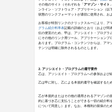
その他のサイト（それぞれを「
アマゾン・サイト
ンライン・ソフトウェア・アプリケーション（以
状態のリンクフォーマットが適切に使用され、お
お客様が特別リンクのクリックスルーにより、ア
グラム紹介料率表
記載の詳細のとおり（および同
伝の便宜のため、甲は、アソシエイト・プログラ
にその他のリンク用ツール、アプリケーションプロ
あります。プログラム・コンテンツからは、アマ
テンツは明確に除外されるものとします。
2. アソシエイト・プログラムの遵守要件
乙は、アソシエイト・プログラムへの参加および
乙は甲に対し、乙による本規約遵守を確認するた
乙が本規約またはその他の適用されるアマゾンの
約に基づき乙に支払うことができる一切の紹介料
について同意し）ます。なお、本権利の留保のた