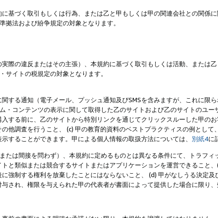
約に基づく取引もしくは行為、または乙と甲もしくは甲の関連会社との関係に
準拠法および紛争規定の対象となります。
の実際の違反またはその主張）、本規約に基づく取引もしくは活動、または乙
・サイトの税規定の対象となります。
に関する通知（電子メール、プッシュ通知及びSMSを含みますが、これに限
ログラム・コンテンツの表示に関して取得した乙のサイトおよび乙のサイトのユ
入する前に、乙のサイトから特別リンクを通じてクリックスルーした甲のお客様
の他調査を行うこと、 (c) 甲の教育的資料のベストプラクティスの例とし
表示することができます。甲による個人情報の取扱方法については、
別紙4
に
直接または間接を問わず）、本規約に定めるものとは異なる条件にて、トラフィッ
トと類似または競合するサイトまたはアプリケーションを運営できること、(
に強制する権利を放棄したことにはならないこと、 (d) 甲がなしうる決定
付与され、権限を与えられた甲の代表者が書面によって提供した場合に限り、