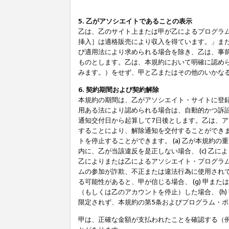
5. 乙がアソシエイトであることの表示
乙は、乙のサイト上または甲が乙によるプログラム
挿入］は適格販売により収入を得ています。」ま
び適用法により求められる場合を除き、乙は、事
ものとします。乙は、本規約において明確に認め
みます。）をせず、甲と乙またはその他のいかな
6. 契約期間および契約解除
本規約の期間は、乙がアソシエイト・サイトに登
用ある法により認められる場合は、自動的かつ訴
通知交付日から起算して7日後とします。乙は、
することにより、解除通知を交付することができ
トを停止することができます。 (a) 乙が本規約
内に、乙が当該違反を是正しない場合、 (c) 乙
乙によりまたは乙によるアソシエイト・プログラム
ムの参加が詐欺、不正または違法行為に使用されて
る可能性があると、甲が信じる場合、 (g) 甲
（もしくは乙のアカウントを停止）した場合、 (h
限定されず、本規約の第5条およびプログラム・
甲は、正確な金額が支払われたことを確認する（