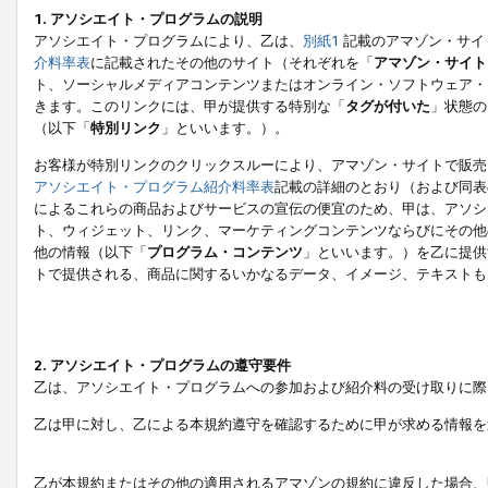
1. アソシエイト・プログラムの説明
アソシエイト・プログラムにより、乙は、
別紙1
記載のアマゾン・サイ
介料率表
に記載されたその他のサイト（それぞれを「
アマゾン・サイト
ト、ソーシャルメディアコンテンツまたはオンライン・ソフトウェア・
きます。このリンクには、甲が提供する特別な「
タグが付いた
」状態の
（以下「
特別リンク
」といいます。）。
お客様が特別リンクのクリックスルーにより、アマゾン・サイトで販売
アソシエイト・プログラム紹介料率表
記載の詳細のとおり（および同表
によるこれらの商品およびサービスの宣伝の便宜のため、甲は、アソシ
ト、ウィジェット、リンク、マーケティングコンテンツならびにその他
他の情報（以下「
プログラム・コンテンツ
」といいます。）を乙に提供
トで提供される、商品に関するいかなるデータ、イメージ、テキストも
2. アソシエイト・プログラムの遵守要件
乙は、アソシエイト・プログラムへの参加および紹介料の受け取りに際
乙は甲に対し、乙による本規約遵守を確認するために甲が求める情報を
乙が本規約またはその他の適用されるアマゾンの規約に違反した場合、