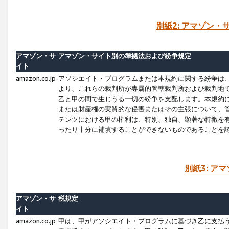
別紙2: アマゾン
アマゾン・サ
アマゾン・サイト別の準拠法および紛争規定
イト
amazon.co.jp
アソシエイト・プログラムまたは本規約に関する紛争は
より、これらの裁判所が専属的管轄裁判所および裁判地
乙と甲の間で生じうる一切の紛争を支配します。本規約
または財産権の実質的な侵害またはその主張について、
テンツにおける甲の権利は、特別、独自、顕著な特徴を
ったり十分に補填することができないものであることを
別紙3: ア
アマゾン・サ
税規定
イト
amazon.co.jp
甲は、甲がアソシエイト・プログラムに基づき乙に支払