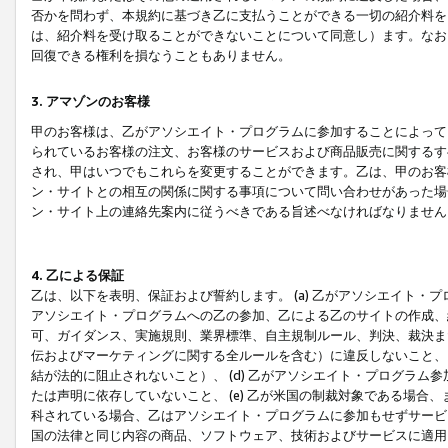
否かを問わず、本規約に基づき乙に支払うことができる一切の紹介料を
は、紹介料を受け取ることができないことについて同意し）ます。なお
回復できる権利を損なうこともありません。
3. アマゾンのお客様
甲のお客様は、乙がアソシエイト・プログラムに参加することによって
られているお客様の注文、お客様のサービスおよび商品販売に関するす
され、甲はいつでもこれらを変更することができます。乙は、甲のお客
ン・サイトとの相互の関係に関する事項について問い合わせがあった場
ン・サイト上の連絡先案内に従うべきである旨述べなければなりません
4. 乙による保証
乙は、以下を表明、保証および誓約します。 (a) 乙がアソシエイト・
アソシエイト・プログラムへの乙の参加、乙による乙のサイトの作成、
可、ガイダンス、実施規則、業界標準、自主規制ルール、判決、裁決ま
伝およびマーケティングに関する全ルールを含む）に違反しないこと、 
結が法的に阻止されないこと）、 (d) 乙がアソシエイト・プログラ
たは声明に依存していないこと、 (e) 乙が米国の制裁対象である場
科されている場合、乙はアソシエイト・プログラムに参加もせずサービス
国の法律と同じ内容の商品、ソフトウェア、技術およびサービスに適用さ