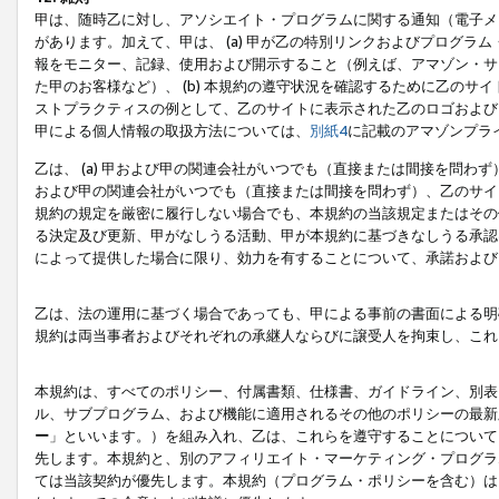
甲は、随時乙に対し、アソシエイト・プログラムに関する通知（電子メ
があります。加えて、甲は、 (a) 甲が乙の特別リンクおよびプログ
報をモニター、記録、使用および開示すること（例えば、アマゾン・サ
た甲のお客様など）、 (b) 本規約の遵守状況を確認するために乙のサイ
ストプラクティスの例として、乙のサイトに表示された乙のロゴおよび
甲による個人情報の取扱方法については、
別紙4
に記載のアマゾンプラ
乙は、 (a) 甲および甲の関連会社がいつでも（直接または間接を問わず
および甲の関連会社がいつでも（直接または間接を問わず）、乙のサイ
規約の規定を厳密に履行しない場合でも、本規約の当該規定またはその他
る決定及び更新、甲がなしうる活動、甲が本規約に基づきなしうる承認
によって提供した場合に限り、効力を有することについて、承諾および
乙は、法の運用に基づく場合であっても、甲による事前の書面による明
規約は両当事者およびそれぞれの承継人ならびに譲受人を拘束し、これ
本規約は、すべてのポリシー、付属書類、仕様書、ガイドライン、別表
ル、サブプログラム、および機能に適用されるその他のポリシーの最新
ー
」といいます。）を組み入れ、乙は、これらを遵守することについて
先します。本規約と、別のアフィリエイト・マーケティング・プログラ
ては当該契約が優先します。本規約（プログラム・ポリシーを含む）は