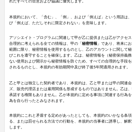
れたすべての合意および協議に優先します。
本規約において、「含む」、「例」、および「例えば」という用語は、
び「例えば、ただしそれに限定されない」を意味します。
アソシエイト・プログラムに関連して甲が乙に提供または乙がアクセス
合理的に考えられる全ての情報は、甲の「
秘密情報
」であり、将来にお
範囲に限り、秘密情報を使用するものとし、乙のアカウントに関して秘
びこれを遵守することを確保します。乙は、秘密情報を（秘密保持義務
ない使用および開示から秘密情報を防ぐため、すべての合理的な手段を
されるものとし、本規約の有効期間中及び終了後5年間適用されます。
乙と甲とは独立した契約者であり、本規約は、乙と甲または甲の関連会
ズ、販売代理店または雇用関係も形成するものではありません。乙は、
承諾する権限もありません。乙が本規約に定める事項に関連する行為を
為を自ら行ったとみなされます。
本規約にこれと矛盾する定めがあったとしても、本規約のいかなる条項
る、または罰せられる方法での行動を、本規約の当事者に誘導し、解釈
します。