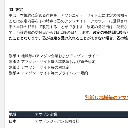
13. 改定
甲は、本規約に定める条件を、アソシエイト・サイト上に改定のお知ら
または改定内容をその時点で乙のアソシエイト・アカウントに登録され
甲の単独の裁量にて改定することができます。改定の発効日は、記載さ
て、当該通知の交付日から7日以降の日とします。
改定の発効日以後も
たこととなります。乙が改定を受け入れることができない場合、乙の唯
別紙 1: 地域毎のアマゾン企業およびアマゾン・サイト
別紙 2: アマゾン・サイト毎の準拠法および紛争規定
別紙 3: アマゾン・サイト毎の税規定
別紙 4: アマゾン・サイト毎のプライバシー規約
別紙1: 地域毎のア
地域
アマゾン企業
日本
アマゾンジャパン合同会社