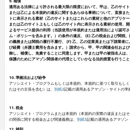
9. 補償
適用ある法律により許される最大限の限度において、甲は、乙のサイト
または乙による本規約の違反に関するあらゆる事柄について、直接または
トに表示される素材（乙のサイトまたはこれらの素材と他のアプリケーシ
または乙のサイト上もしくは乙のサイト内に表示される素材の使用、開発
よるサービス提供の利用（当該使用が本規約または適用法により認可され
ム・ポリシーを含みます。）の条件の違反、 (E) 乙の税金および関
の義務または関税の履行不履行、 (F) 乙、乙の従業員または下請業
び経費（弁護士費用を含みます。）請求から、甲、甲の関連会社および
御し、補償し、免責することに同意します。甲または甲の被指名人は、
保護のためにアマゾン関係者の代理としていかなる法的措置を行うこと
10. 準拠法および紛争
アソシエイト・プログラムもしくは本規約、本規約に基づく取引もしく
たはその主張を含む）は、
別紙2
記載の適用あるアマゾン・サイトの準
11. 税金
アソシエイト・プログラムまたは本規約（本規約の実際の違反またはそ
の関係に関する税金および関連義務は、
別紙3
記載の適用あるアマゾン
12. 雑則