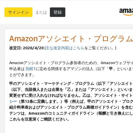
サインイン
登録
または
Amazonアソシエイト・プログラ
改定日: 2026/4/20
(
主な改定内容はこちら
をご覧ください。)
Amazonアソシエイト・プログラム参加者のための、Amazonウェブサ
申込者は
別紙1
に定める関係するアマゾンの法人（以下「
甲
」といいま
とができます。
甲のアソシエイト・マーケティング・プログラム（以下「アソシエイト
（以下、当該個人または企業を「乙」または「アソシエイト」といいま
変更せずに受け入れなければなりません。乙は、アソシエイト・サイト
シー
（第12条に定義します。）等（例えば、甲のアソシエイト・プロ
紹介料率表およびアソシエイト・プログラム商標ガイドライン）を含む本規
テンツは、Amazonのコミュニティガイドライン（報酬と引き換え
これらを注意深くご精読ください。