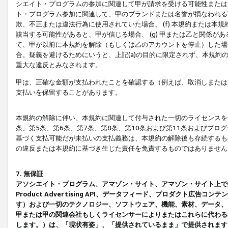
シエイト・プログラムの参加に関連して甲が請求を受ける可能性または責
ト・プログラム参加に関連して、甲のブランドまたは名誉が損なわれる可
欺、不正または違法行為に使用されていた場合、 (f) 本規約または
該当する可能性があると、甲が信じる場合、 (g) 甲または乙と関係
て、甲が以前に本規約を解除（もしくは乙のアカウントを停止）した場合
合。疑義を避けるためにいうと、上記(a)の目的に限定されず、本規約
重大な違反とみなされます。
甲は、正確な金額が支払われたことを確認する（例えば、取消しまたは
支払いを保留することがあります。
本規約の解除に伴い、本規約に関連して付与された一切のライセンスを
条、第5条、第6条、第7条、第8条、第10条および第11条およびプ
基づく支払可能だが未払いの支払義務は、本規約の解除後も存続するも
の違反または本規約に基づき生じた責任を免責するものではありません
7. 無保証
アソシエイト・プログラム、アマゾン・サイト、アマゾン・サイト上で
Product Advertising API、データフィード、プロダクト
す）および一切のテクノロジー、ソフトウェア、機能、素材、データ、
甲または甲の関連会社もしくライセンサーによりまたはこれらに代わる
します。）は、「現状有姿」、「提供されているまま」で提供されます