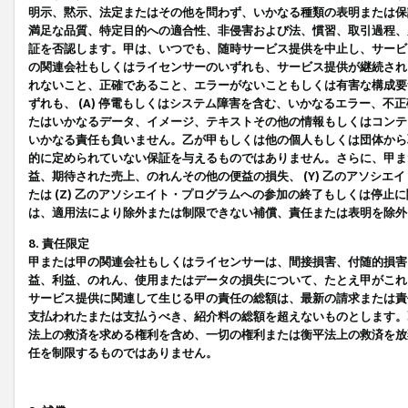
明示、黙示、法定またはその他を問わず、いかなる種類の表明または保
満足な品質、特定目的への適合性、非侵害および法、慣習、取引過程、
証を否認します。甲は、いつでも、随時サービス提供を中止し、サービ
の関連会社もしくはライセンサーのいずれも、サービス提供が継続され
れないこと、正確であること、エラーがないこともしくは有害な構成要
ずれも、 (A) 停電もしくはシステム障害を含む、いかなるエラー、不
たはいかなるデータ、イメージ、テキストその他の情報もしくはコンテ
いかなる責任も負いません。乙が甲もしくは他の個人もしくは団体から
的に定められていない保証を与えるものではありません。さらに、甲また
益、期待された売上、のれんその他の便益の損失、 (Y) 乙のアソシ
たは (Z) 乙のアソシエイト・プログラムへの参加の終了もしくは停
は、適用法により除外または制限できない補償、責任または表明を除外
8. 責任限定
甲または甲の関連会社もしくはライセンサーは、間接損害、付随的損害
益、利益、のれん、使用またはデータの損失について、たとえ甲がこれ
サービス提供に関連して生じる甲の責任の総額は、最新の請求または責
支払われたまたは支払うべき、紹介料の総額を超えないものとします。
法上の救済を求める権利を含め、一切の権利または衡平法上の救済を放
任を制限するものではありません。