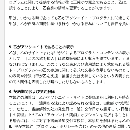
ログラムに関して提供する情報が常に正確かつ完全であること。乙は、
択することにより、乙自身の情報を更新することができます。
甲は、いかなる時であっても乙がアソシエイト・プログラムに関連して
甲は、乙が自身の期待に基づき行ういかなる行為についても責任を負い
5. 乙がアソシエイトであることの表示
乙は、乙のサイト上または甲が乙によるプログラム・コンテンツの表示ま
として、［乙の名称を挿入］は適格販売により収入を得ています。」ま
なければなりません。このような公表および適用法により求められる場
ト・プログラムへの乙の参加に関して公式な文書を表示しないものとし
の表明や誇張（甲が乙を支援、後援または支持しているという表明また
の間の関係を表明したり暗示したりしないものとします。
6. 契約期間および契約解除
本規約の期間は、乙がアソシエイト・サイトに登録または利用した時点
ることにより、（適用ある法により認められる場合は、自動的かつ訴訟
す。ただし、当該解除の効力発生日は、通知交付日から起算して7日後
トの管理」上の乙の「アカウントの閉鎖」オプションを選択することに
る場合には、乙に対する書面通知交付直後に、本規約を解除または乙のア
(b) 甲が本規約（プログラム・ポリシーを含む）のその他の違反に関し