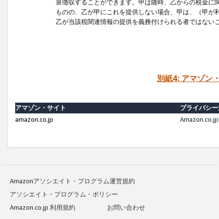
泉徴収することができます。甲は随時、乙からの税金に
ものの、乙が甲にこれを提供しない場合、甲は、（甲が
乙が当該税関連情報の提供を義務付けられる者ではない
別紙4: アマゾ
アマゾン・サイト
プライバシー
amazon.co.jp
Amazon.c
Amazonアソシエイト・プログラム運営規約
アソシエイト・プログラム・ポリシー
Amazon.co.jp 利用規約
お問い合わせ