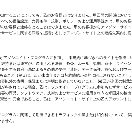
参加することによっても、乙のお客様とはなりません。甲乙間の関係において
すべての価格設定、売買条件、規則、ポリシーおよび運用手続きは、甲のお客
甲のお客様と連絡をとることはできません。甲のお客様からアマゾン・サイト
ーサービスに関する問題を提議するにはアマゾン・サイト上の連絡先案内に従
 乙がアソシエイト・プログラムに参加し、本規約に基づき乙のサイトを作成、維
、維持または運営が、適用される法律、条令、ルール、規則、命令、ライセン
権を有する政府当局によるその他の要件（連絡、データ保護、宣伝およびマー
力があること（例えば、乙が未成年または契約締結が法的に阻止されないこと）、 
容以外の表明、保証または声明に依存していないこと、 (e) 乙が米国の制
が科されている場合、乙はアソシエイト・プログラムに参加もせずサービス提供
容の商品、ソフトウェア、技術およびサービスに適用されうる米国外の輸出およ
正確かつ完全であること。乙は、アソシエイト・サイト上の乙のアカウントに
す。
プログラムに関連して期待できるトラフィックの量または紹介料について、保
いません。