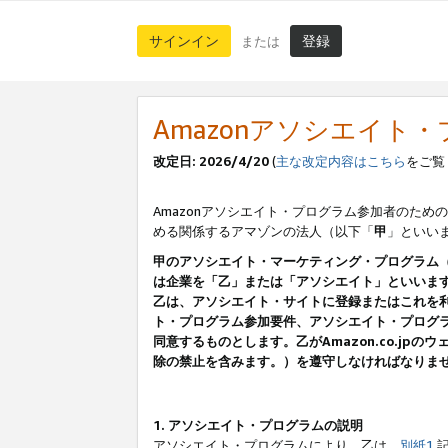
サインイン
登録
または
Amazonアソシエイト
改定日: 2026/4/20
(
主な改定内容はこちら
をご覧
Amazonアソシエイト・プログラム参加者のための
める関係するアマゾンの法人（以下「
甲
」といい
甲のアソシエイト・マーケティング・プログラム
は企業を「乙」または「アソシエイト」といいま
乙は、アソシエイト・サイトに登録またはこれを
ト・プログラム参加要件、アソシエイト・プログラ
同意するものとします。乙がAmazon.co.j
除の禁止を含みます。）を遵守しなければなりま
1. アソシエイト・プログラムの説明
アソシエイト・プログラムにより、乙は、
別紙1
記