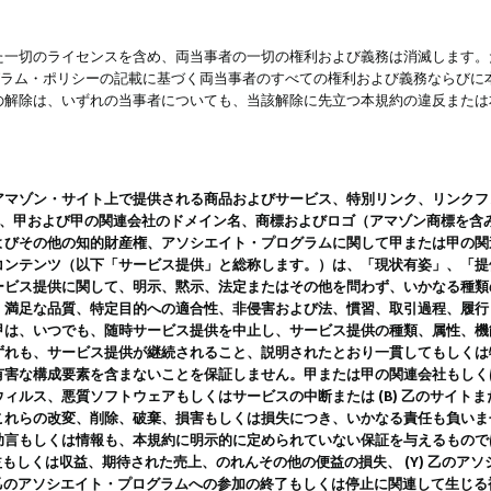
一切のライセンスを含め、両当事者の一切の権利および義務は消滅します。た
ログラム・ポリシーの記載に基づく両当事者のすべての権利および義務ならび
の解除は、いずれの当事者についても、当該解除に先立つ本規約の違反または
ン・サイト上で提供される商品およびサービス、特別リンク、リンクフォーマット、
ツ、甲および甲の関連会社のドメイン名、商標およびロゴ（アマゾン商標を含
よびその他の知的財産権、アソシエイト・プログラムに関して甲または甲の関
コンテンツ（以下「サービス提供」と総称します。）は、「現状有姿」、「提
ービス提供に関して、明示、黙示、法定またはその他を問わず、いかなる種類
、満足な品質、特定目的への適合性、非侵害および法、慣習、取引過程、履行
甲は、いつでも、随時サービス提供を中止し、サービス提供の種類、属性、機
ずれも、サービス提供が継続されること、説明されたとおり一貫してもしくは
害な構成要素を含まないことを保証しません。甲または甲の関連会社もしくはラ
ィルス、悪質ソフトウェアもしくはサービスの中断または (B) 乙のサイト
これらの改変、削除、破棄、損害もしくは損失につき、いかなる責任も負いま
助言もしくは情報も、本規約に明示的に定められていない保証を与えるもので
利益もしくは収益、期待された売上、のれんその他の便益の損失、 (Y) 乙の
) 乙のアソシエイト・プログラムへの参加の終了もしくは停止に関連して生じ