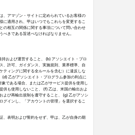
は、アマゾン・サイトに定められているお客様の
様に適用され、甲はいつでもこれらを変更するこ
との相互の関係に関する事項について問い合わせ
うべきである旨述べなければなりません。
持および運営すること、 (b) アソシエイト・プロ
ス、許可、ガイダンス、実施規則、業界標準、自
ケティングに関する全ルールを含む）に違反しな
(d) 乙がアソシエイト・プログラム参加の利点に
裁対象である場合、または乙がサービス提供を使用し
も使用しないこと、 (f) 乙は、米国の輸出およ
び再輸出規制を遵守すること、 (g) 乙がアソシ
ログインし、「アカウントの管理」を選択するこ
証、表明および誓約をせず、甲は、乙が自身の期