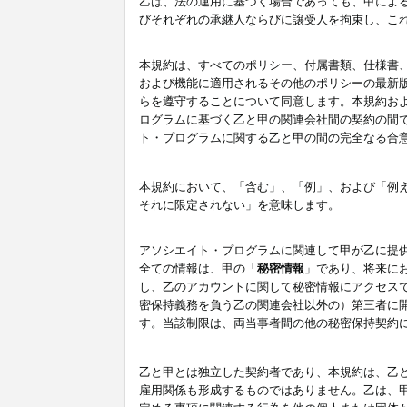
乙は、法の運用に基づく場合であっても、甲によ
びそれぞれの承継人ならびに譲受人を拘束し、こ
本規約は、すべてのポリシー、付属書類、仕様書
および機能に適用されるその他のポリシーの最新
らを遵守することについて同意します。本規約お
ログラムに基づく乙と甲の関連会社間の契約の間
ト・プログラムに関する乙と甲の間の完全なる合
本規約において、「含む」、「例」、および「例
それに限定されない」を意味します。
アソシエイト・プログラムに関連して甲が乙に提
全ての情報は、甲の「
秘密情報
」であり、将来に
し、乙のアカウントに関して秘密情報にアクセス
密保持義務を負う乙の関連会社以外の）第三者に
す。当該制限は、両当事者間の他の秘密保持契約
乙と甲とは独立した契約者であり、本規約は、乙
雇用関係も形成するものではありません。乙は、