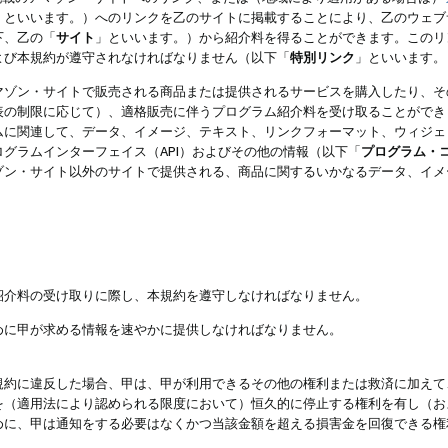
」といいます。）へのリンクを乙のサイトに掲載することにより、乙のウェブ
下、乙の「
サイト
」といいます。）から紹介料を得ることができます。このリ
よび本規約が遵守されなければなりません（以下「
特別リンク
」といいます。
マゾン・サイトで販売される商品または提供されるサービスを購入したり、そ
表の制限に応じて）、適格販売に伴うプログラム紹介料を受け取ることができ
ムに関連して、データ、イメージ、テキスト、リンクフォーマット、ウィジェ
グラムインターフェイス（API）およびその他の情報（以下「
プログラム・
ゾン・サイト以外のサイトで提供される、商品に関するいかなるデータ、イメ
紹介料の受け取りに際し、本規約を遵守しなければなりません。
めに甲が求める情報を速やかに提供しなければなりません。
規約に違反した場合、甲は、甲が利用できるその他の権利または救済に加えて
を（適用法により認められる限度において）恒久的に停止する権利を有し（お
めに、甲は通知をする必要はなくかつ当該金額を超える損害金を回復できる権