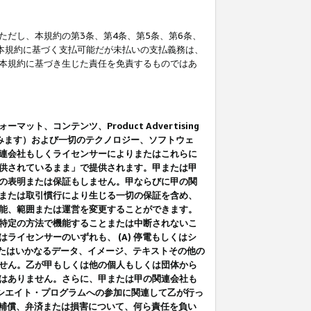
だし、本規約の第3条、第4条、第5条、第6条、
に本規約に基づく支払可能だが未払いの支払義務は、
本規約に基づき生じた責任を免責するものではあ
コンテンツ、Product Advertising
みます）および一切のテクノロジー、ソフトウェ
連会社もしくライセンサーによりまたはこれらに
供されているまま」で提供されます。甲または甲
の表明または保証もしません。甲ならびに甲の関
または取引慣行により生じる一切の保証を含め、
能、範囲または運営を変更することができます。
特定の方法で機能することまたは中断されないこ
イセンサーのいずれも、 (A) 停電もしくはシ
またはいかなるデータ、イメージ、テキストその他の
せん。乙が甲もしくは他の個人もしくは団体から
はありません。さらに、甲または甲の関連会社も
アソシエイト・プログラムへの参加に関連して乙が行っ
る補償、弁済または損害について、何ら責任を負い