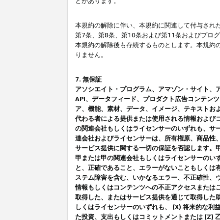
とがあります。
本規約の解除に伴い、本規約に関連して付与された
第7条、第8条、第10条および第11条およびプ
本規約の解除後も存続するものとします。本規約
りません。
7. 無保証
アソシエイト・プログラム、アマゾン・サイト、アマゾ
API、データフィード、プロダクト広告コンテン
ア、機能、素材、データ、イメージ、テキストお
代わる者による提供または使用される情報および
の関連会社もしくはライセンサーのいずれも、サ
連会社およびライセンサーは、所有権原、商品性
サービス提供に関する一切の保証を否認します。
甲または甲の関連会社もしくはライセンサーのい
と、正確であること、エラーがないこともしくは有
ステム障害を含む、いかなるエラー、不正確性、ウ
情報もしくはコンテンツへの不正アクセスまたは
取得した、またはサービス提供を通じて取得した
しくはライセンサーのいずれも、 (X) 将来的な
た投資、支出もしくはコミットメントまたは (Z