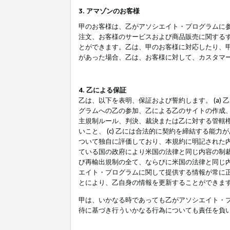
3. アマゾンのお客様
甲のお客様は、乙がアソシエイト・プログラムに
注文、お客様のサービスおよび商品販売に関する
とができます。乙は、甲のお客様に対応したり、
があった場合、乙は、お客様に対して、カスタマ
4. 乙による保証
乙は、以下を表明、保証および誓約します。 (a)
グラムへの乙の参加、乙による乙のサイトの作成
主規制ルール、判決、裁決または乙に対する管轄
いこと、 (c) 乙には合法的に契約を締結する能
ついて独自に評価しており、本規約に明記された内
ている国の政府により米国の法律と同じ内容の制裁
び再輸出規制の全て、ならびに米国の法律と同じ内
エイト・プログラムに関して提供する情報が常に
とにより、乙自身の情報を更新することができま
甲は、いかなる時であっても乙がアソシエイト・
待に基づき行ういかなる行為についても責任を負