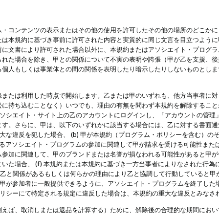
・コンテンツの表示またはその他の使用を許可したその他の場所のどこかに、
たは本規約に基づき事前に許可された内容と実質的に同じ文言を目立つように
前に文書により許可された場合以外に、本規約またはアソシエイト・プログラ
られた場合を除き、甲との関係について不実の表明や誇張（甲が乙を支援、後
る個人もしくは事業体との間の関係を表明したり暗示したりしないものとしま
録または利用した時点で開始します。乙または甲のいずれも、他方当事者に対
訟に持ち込むことなく）いつでも、理由の有無を問わず本規約を解除すること
アソシエイト・サイト上の乙のアカウントにログインし、「アカウントの管理
ます。さらに、甲は、以下のいずれかに該当する場合には、乙に対する書面通
の重大な違反を犯した場合、 (b) 甲が本規約（プログラム・ポリシーを含む）
によるアソシエイト・プログラムの参加に関連して甲が請求を受ける可能性または
参加に関連して、甲のブランドまたは名誉が損なわれる可能性があると甲が信じ
いた場合、 (f) 本規約または本規約に基づき一方当事者によりなされた行
または乙と関係があるもしくは何らかの理由により乙と協調して行動していると
) 甲が参加者に一般提供できるように、アソシエイト・プログラムを終了した
ポリシーにて特定される規定に違反した場合は、本規約の重大な違反とみなさ
例えば、取消しまたは返品を計算する）ために、解除後の合理的な期間におい