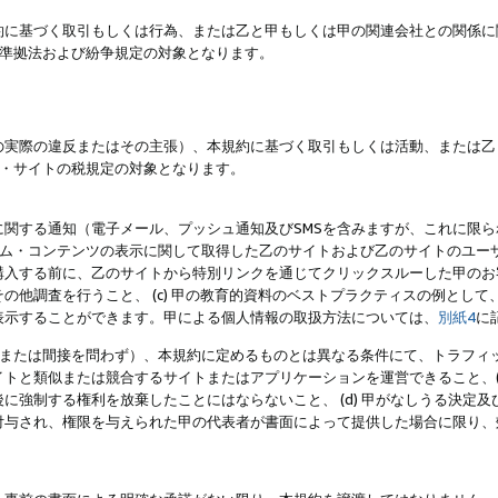
約に基づく取引もしくは行為、または乙と甲もしくは甲の関連会社との関係に
準拠法および紛争規定の対象となります。
の実際の違反またはその主張）、本規約に基づく取引もしくは活動、または乙
・サイトの税規定の対象となります。
に関する通知（電子メール、プッシュ通知及びSMSを含みますが、これに限
ログラム・コンテンツの表示に関して取得した乙のサイトおよび乙のサイトのユ
入する前に、乙のサイトから特別リンクを通じてクリックスルーした甲のお客様
の他調査を行うこと、 (c) 甲の教育的資料のベストプラクティスの例とし
表示することができます。甲による個人情報の取扱方法については、
別紙4
に
直接または間接を問わず）、本規約に定めるものとは異なる条件にて、トラフィッ
トと類似または競合するサイトまたはアプリケーションを運営できること、(
に強制する権利を放棄したことにはならないこと、 (d) 甲がなしうる決定
付与され、権限を与えられた甲の代表者が書面によって提供した場合に限り、