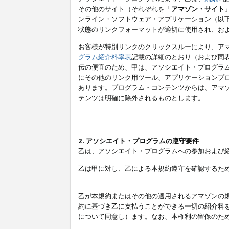
その他のサイト（それぞれを「
アマゾン・サイト
ンライン・ソフトウェア・アプリケーション（以
状態のリンクフォーマットが適切に使用され、お
お客様が特別リンクのクリックスルーにより、ア
グラム紹介料率表
記載の詳細のとおり（および同
伝の便宜のため、甲は、アソシエイト・プログラ
にその他のリンク用ツール、アプリケーションプロ
あります。プログラム・コンテンツからは、アマ
テンツは明確に除外されるものとします。
2. アソシエイト・プログラムの遵守要件
乙は、アソシエイト・プログラムへの参加および
乙は甲に対し、乙による本規約遵守を確認するた
乙が本規約またはその他の適用されるアマゾンの
約に基づき乙に支払うことができる一切の紹介料
について同意し）ます。なお、本権利の留保のた