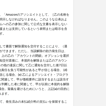
「Amazonのアソシエイトとして、［乙の名称を
明示しなければなりません。このような公表およ
ムへの乙の参加に関して公式な文書を表示しない
援または支持しているという表明または暗示を含
す。
して書面で解除通知を交付することにより、（適
ができます。ただし、当該解除の効力発生日は、
」上の乙の「アカウントの閉鎖」オプションを選択
知交付直後に、本規約を解除または乙のアカウン
のその他の違反に関して乙に通知を交付した後7日以
責任を負う可能性があると甲が信じる場合、 (d)
る場合、(e) 乙によるアソシエイト・プログラ
為に関連して、甲が徴税要件に該当するまたは該当す
甲が判断した者に関連して、甲が以前に本規約を解除
場合。疑義を避けるためにいうと、上記(a)の目的に
れます。
て、発生済みの未払紹介料の支払いを保留するこ