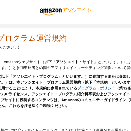
・プログラム運営規約
ください。)
、Amazonウェブサイト（以下「
アソシエイト・サイト
」といいます。）に
ます。）と参加申込者との間のアフィリエイトマーケティング関係について管
（以下「アソシエイト・プログラム」といいます。）に参加するまたは参加し
す。）は、本アソシエイト・プログラム運営規約（以下「本規約」といいます
利用することにより、本規約に参照されている
プログラム・ポリシー
（第12
ムIPライセンス、アソシエイト・プログラム紹介料率表およびアソシエイ
pのウェブサイトに投稿するコンテンツは、Amazonのコミュニティガイドライ
せん。これらを注意深くご精読ください。
載のアマゾン・サイトへのリンク、または（地域により適用がある場合は）