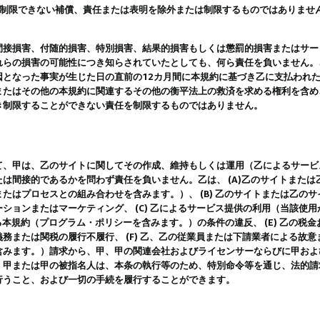
は制限できない補償、責任または表明を除外または制限するものではありませ
間接損害、付随的損害、特別損害、結果的損害もしくは懲罰的損害またはサー
れらの損害の可能性につき知らされていたとしても、何ら責任を負いません。
因となった事実が生じた日の直前の12カ月間に本規約に基づき乙に支払われ
またはその他の本規約に関連するその他の衡平法上の救済を求める権利を含め
き制限することができない責任を制限するものではありません。
て、甲は、乙のサイトに関してその作成、維持もしくは運用（乙によるサービ
は間接的であるかを問わず責任を負いません。乙は、 (A)乙のサイトまた
たはプロセスとの組み合わせを含みます。）、 (B) 乙のサイトまたは乙の
ションまたはマーケティング、 (C) 乙によるサービス提供の利用（当該使
よる本規約（プログラム・ポリシーを含みます。）の条件の違反、 (E) 乙の
務または関税の履行不履行、 (F) 乙、乙の従業員または下請業者による故
含みます。）請求から、甲、甲の関連会社およびライセンサーならびに甲およ
。甲または甲の被指名人は、本条の執行等のため、特別命令等を通じ、法的請
行うこと、および一切の手続を履行することができます。