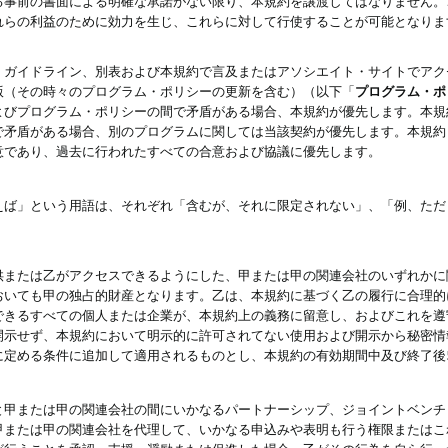
る事前の書面による明確な承諾がない限り、本規約を譲渡してはなりません。
れらの利益のために効力を生じ、これらに対して行使することが可能となりま
、ガイドライン、別表および本規約で言及またはアソシエイト・サイトでアク
版（その時々のプログラム・ポリシーの更新を含む）（以下「
プログラム・ポ
よびプログラム・ポリシーの間で矛盾がある場合、本規約が優先します。本規
で矛盾がある場合、別のプログラムに関しては当該契約が優先します。本規約
意であり、過去に行われたすべての合意および協議に優先します。
えば」という用語は、それぞれ「含むが、それに限定されない」、「例、ただ
供または乙がアクセスできるようにした、甲または甲の関連会社のいずれかに
おいても甲の独占的財産となります。乙は、本規約に基づく乙の履行に合理的
できるすべての個人または企業が、本規約上の義務に留意し、およびこれを遵
開示せず、本規約において明示的に許可されてない使用および開示から秘密情
に定める条件に追加して適用されるものとし、本規約の有効期間中及び終了後
と甲または甲の関連会社の間にいかなるパートナーシップ、ジョイントベンチ
甲または甲の関連会社を代理して、いかなる申込みや表明も行う権限またはこ