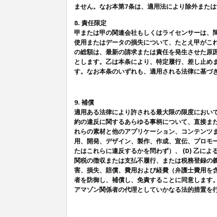
ません。なお本第7条は、適用法により除外また
8. 責任限定
甲または甲の関連会社もしくはライセンサーは、
使用またはデータの損失について、たとえ甲がこ
の総額は、最新の請求または責任を発生させた原
とします。乙は本条により、特定履行、差し止め
す。なお本条のいずれも、適用される法律に基づ
9. 補償
適用ある法律により許される最大限の限度におい
約の違反に関するあらゆる事柄について、直接また
れらの素材と他のアプリケーション、コンテンツま
用、開発、デザイン、製作、作成、宣伝、プロモー
たはこれらに違反するかを問わず）、 (D) 乙に
関税の徴収または支払不履行、または税務登録の義
害、損失、賠償、費用および経費（弁護士費用を
者を防御し、補償し、免責することに同意します
アマゾン関係者の代理としていかなる法的措置を