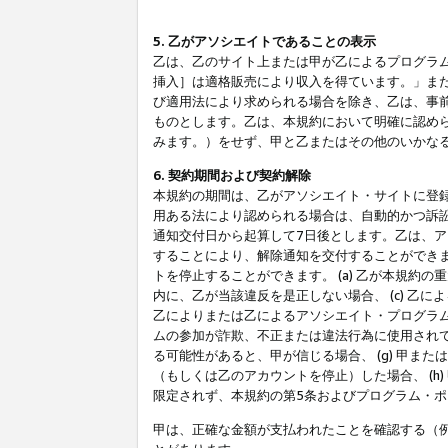
5. 乙がアソシエイトであることの表示
乙は、乙のサイト上または甲が乙によるプログラム
挿入］は適格販売により収入を得ています。」ま
び適用法により求められる場合を除き、乙は、事
ものとします。乙は、本規約において明確に認め
みます。）をせず、甲と乙またはその他のいかな
6. 契約期間および契約解除
本規約の期間は、乙がアソシエイト・サイトに登
用ある法により認められる場合は、自動的かつ訴
通知交付日から起算して7日後とします。乙は、
することにより、解除通知を交付することができ
トを停止することができます。 (a) 乙が本規約
内に、乙が当該違反を是正しない場合、 (c) 乙
乙によりまたは乙によるアソシエイト・プログラム
ムの参加が詐欺、不正または違法行為に使用されて
る可能性があると、甲が信じる場合、 (g) 甲
（もしくは乙のアカウントを停止）した場合、 (h
限定されず、本規約の第5条およびプログラム・
甲は、正確な金額が支払われたことを確認する（