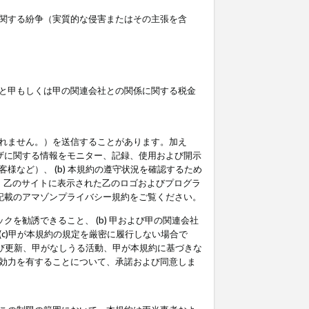
関する紛争（実質的な侵害またはその主張を含
と甲もしくは甲の関連会社との関係に関する税金
られません。）を送信することがあります。加え
ーザに関する情報をモニター、記録、使用および開示
など）、 (b) 本規約の遵守状況を確認するため
て、乙のサイトに表示された乙のロゴおよびプログラ
記載のアマゾンプライバシー規約をご覧ください。
クを勧誘できること、 (b) 甲および甲の関連会社
c)甲が本規約の規定を厳密に履行しない場合で
及び更新、甲がなしうる活動、甲が本規約に基づきな
効力を有することについて、承諾および同意しま