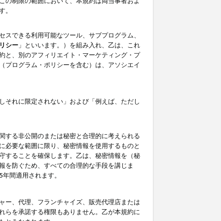
この制限の範囲において、本規約は両当事者およ
す。
セスできる利用可能なツール、サブプログラム、
リシー
」といいます。）を組み入れ、乙は、これ
約と、別のアフィリエイト・マーケティング・プ
（プログラム・ポリシーを含む）は、アソシエイ
しそれに限定されない」および「例えば、ただし
関する非公開のまたは秘密と合理的に考えられる
に必要な範囲に限り、秘密情報を使用するものと
守することを確保します。乙は、秘密情報を（秘
報を防ぐため、すべての合理的な手段を講じま
5年間適用されます。
ャー、代理、フランチャイズ、販売代理店または
れらを承諾する権限もありません。乙が本規約に