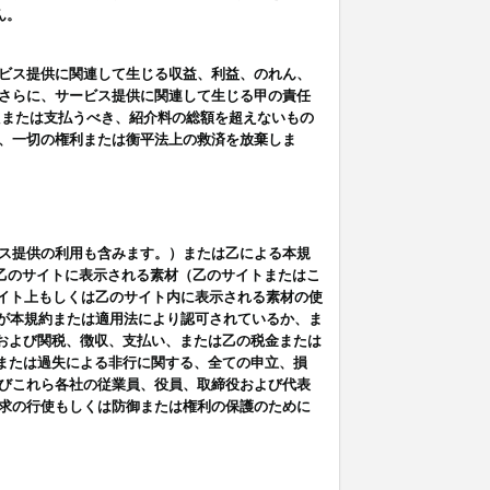
ん。
ビス提供に関連して生じる収益、利益、のれん、
さらに、サービス提供に関連して生じる甲の責任
たまたは支払うべき、紹介料の総額を超えないもの
、一切の権利または衡平法上の救済を放棄しま
ス提供の利用も含みます。）または乙による本規
は乙のサイトに表示される素材（乙のサイトまたはこ
サイト上もしくは乙のサイト内に表示される素材の使
用が本規約または適用法により認可されているか、ま
税金および関税、徴収、支払い、または乙の税金または
意または過失による非行に関する、全ての申立、損
びこれら各社の従業員、役員、取締役および代表
求の行使もしくは防御または権利の保護のために