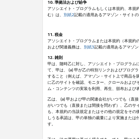
10. 準拠法および紛争
アソシエイト・プログラムもしくは本規約、本規
む）は、
別紙2
記載の適用あるアマゾン・サイトの
11. 税金
アソシエイト・プログラムまたは本規約（本規約
および関連義務は、
別紙3
記載の適用あるアマゾン
12. 雑則
甲は、随時乙に対し、アソシエイト・プログラム
て、甲は、 (a) 甲が乙の特別リンクおよびプ
すること（例えば、アマゾン・サイト上で商品を購
に乙のサイトを確認、モニター、クロールおよびそ
ム・コンテンツの実装を利用、再生、頒布および
乙は、 (a) 甲および甲の関連会社がいつでも（
がいつでも（直接または間接を問わず）、乙のサイ
も、本規約の当該規定またはその他の規定をその後
しうる承認は、甲の単独の裁量により実施または
す。