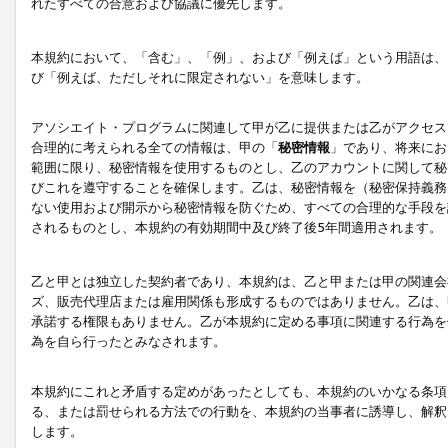
れたすべての合意および協議に優先します。
本規約において、「含む」、「例」、および「例えば」という用語は、
び「例えば、ただしそれに限定されない」を意味します。
アソシエイト・プログラムに関連して甲が乙に提供または乙がアクセス
合理的に考えられる全ての情報は、甲の「
秘密情報
」であり、将来にお
範囲に限り、秘密情報を使用するものとし、乙のアカウントに関して秘
びこれを遵守することを確保します。乙は、秘密情報を（秘密保持義務
ない使用および開示から秘密情報を防ぐため、すべての合理的な手段を
されるものとし、本規約の有効期間中及び終了後5年間適用されます。
乙と甲とは独立した契約者であり、本規約は、乙と甲または甲の関連会
ズ、販売代理店または雇用関係も形成するものではありません。乙は、
承諾する権限もありません。乙が本規約に定める事項に関連する行為を
為を自ら行ったとみなされます。
本規約にこれと矛盾する定めがあったとしても、本規約のいかなる条項
る、または罰せられる方法での行動を、本規約の当事者に誘導し、解釈
します。