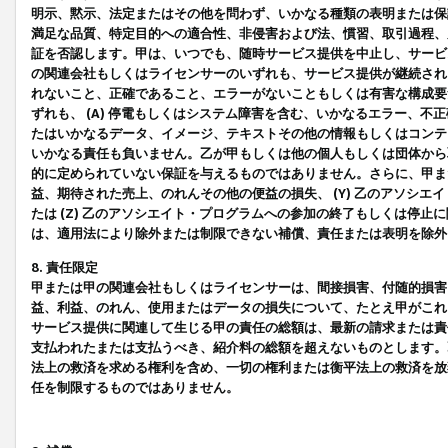
明示、黙示、法定またはその他を問わず、いかなる種類の表明または保
満足な品質、特定目的への適合性、非侵害および法、慣習、取引過程、
証を否認します。甲は、いつでも、随時サービス提供を中止し、サービ
の関連会社もしくはライセンサーのいずれも、サービス提供が継続され
れないこと、正確であること、エラーがないこともしくは有害な構成要
ずれも、 (A) 停電もしくはシステム障害を含む、いかなるエラー、不
たはいかなるデータ、イメージ、テキストその他の情報もしくはコンテ
いかなる責任も負いません。乙が甲もしくは他の個人もしくは団体から
的に定められていない保証を与えるものではありません。さらに、甲また
益、期待された売上、のれんその他の便益の損失、 (Y) 乙のアソシ
たは (Z) 乙のアソシエイト・プログラムへの参加の終了もしくは停
は、適用法により除外または制限できない補償、責任または表明を除外
8. 責任限定
甲または甲の関連会社もしくはライセンサーは、間接損害、付随的損害
益、利益、のれん、使用またはデータの損失について、たとえ甲がこれ
サービス提供に関連して生じる甲の責任の総額は、最新の請求または責
支払われたまたは支払うべき、紹介料の総額を超えないものとします。
法上の救済を求める権利を含め、一切の権利または衡平法上の救済を放
任を制限するものではありません。