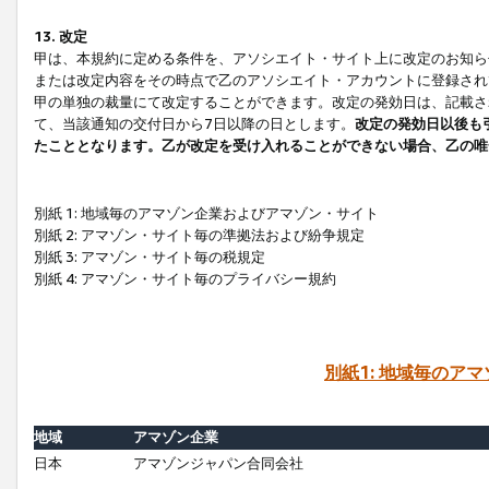
13. 改定
甲は、本規約に定める条件を、アソシエイト・サイト上に改定のお知ら
または改定内容をその時点で乙のアソシエイト・アカウントに登録され
甲の単独の裁量にて改定することができます。改定の発効日は、記載さ
て、当該通知の交付日から7日以降の日とします。
改定の発効日以後も
たこととなります。乙が改定を受け入れることができない場合、乙の唯
別紙 1: 地域毎のアマゾン企業およびアマゾン・サイト
別紙 2: アマゾン・サイト毎の準拠法および紛争規定
別紙 3: アマゾン・サイト毎の税規定
別紙 4: アマゾン・サイト毎のプライバシー規約
別紙1: 地域毎のア
地域
アマゾン企業
日本
アマゾンジャパン合同会社