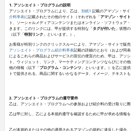
1. アソシエイト・プログラムの説明
アソシエイト・プログラムにより、乙は、
別紙1
記載のアマゾン・サイ
介料率表
に記載されたその他のサイト（それぞれを「
アマゾン・サイト
ト、ソーシャルメディアコンテンツまたはオンライン・ソフトウェア・
きます。このリンクには、甲が提供する特別な「
タグが付いた
」状態の
（以下「
特別リンク
」といいます。）。
お客様が特別リンクのクリックスルーにより、アマゾン・サイトで販売
アソシエイト・プログラム紹介料率表
記載の詳細のとおり（および同表
によるこれらの商品およびサービスの宣伝の便宜のため、甲は、アソシ
ト、ウィジェット、リンク、マーケティングコンテンツならびにその他
他の情報（以下「
プログラム・コンテンツ
」といいます。）を乙に提供
トで提供される、商品に関するいかなるデータ、イメージ、テキストも
2. アソシエイト・プログラムの遵守要件
乙は、アソシエイト・プログラムへの参加および紹介料の受け取りに際
乙は甲に対し、乙による本規約遵守を確認するために甲が求める情報を
乙が本規約またはその他の適用されるアマゾンの規約に違反した場合、