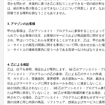
否かを問わず、本規約に基づき乙に支払うことができる一切の紹介料を
は、紹介料を受け取ることができないことについて同意し）ます。なお
回復できる権利を損なうこともありません。
3. アマゾンのお客様
甲のお客様は、乙がアソシエイト・プログラムに参加することによって
られているお客様の注文、お客様のサービスおよび商品販売に関するす
され、甲はいつでもこれらを変更することができます。乙は、甲のお客
ン・サイトとの相互の関係に関する事項について問い合わせがあった場
ン・サイト上の連絡先案内に従うべきである旨述べなければなりません
4. 乙による保証
乙は、以下を表明、保証および誓約します。 (a) 乙がアソシエイト・
アソシエイト・プログラムへの乙の参加、乙による乙のサイトの作成、
可、ガイダンス、実施規則、業界標準、自主規制ルール、判決、裁決ま
伝およびマーケティングに関する全ルールを含む）に違反しないこと、 
結が法的に阻止されないこと）、 (d) 乙がアソシエイト・プログラ
たは声明に依存していないこと、 (e) 乙が米国の制裁対象である場
科されている場合、乙はアソシエイト・プログラムに参加もせずサービス
国の法律と同じ内容の商品、ソフトウェア、技術およびサービスに適用さ