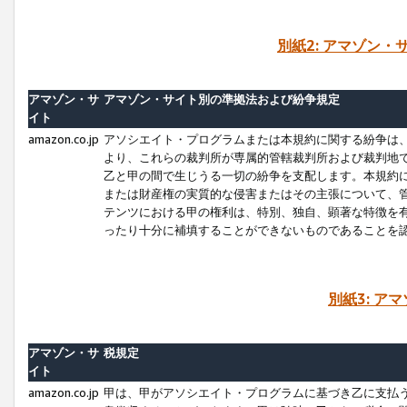
別紙2: アマゾン
アマゾン・サ
アマゾン・サイト別の準拠法および紛争規定
イト
amazon.co.jp
アソシエイト・プログラムまたは本規約に関する紛争は
より、これらの裁判所が専属的管轄裁判所および裁判地
乙と甲の間で生じうる一切の紛争を支配します。本規約
または財産権の実質的な侵害またはその主張について、
テンツにおける甲の権利は、特別、独自、顕著な特徴を
ったり十分に補填することができないものであることを
別紙3: ア
アマゾン・サ
税規定
イト
amazon.co.jp
甲は、甲がアソシエイト・プログラムに基づき乙に支払