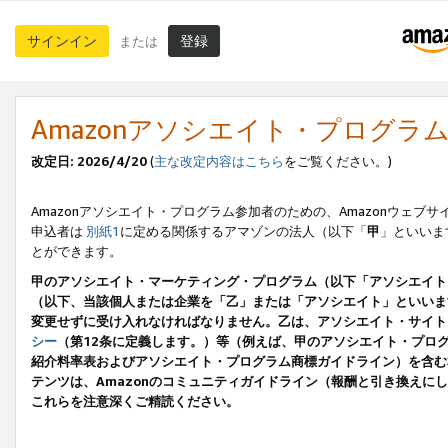
サインイン
登録
または
Amazonアソシエイト・プログラ
改定日: 2026/4/20
(
主な改定内容はこちら
をご覧ください。)
Amazonアソシエイト・プログラム参加者のための、Amazonウェブサ
申込者は
別紙1
に定める関係するアマゾンの法人（以下「
甲
」といいま
とができます。
甲のアソシエイト・マーケティング・プログラム（以下「アソシエイト
（以下、当該個人または企業を「乙」または「アソシエイト」といいま
変更せずに受け入れなければなりません。乙は、アソシエイト・サイト
シー
（第12条に定義します。）等（例えば、甲のアソシエイト・プロ
紹介料率表およびアソシエイト・プログラム商標ガイドライン）を含む本規
テンツは、Amazonのコミュニティガイドライン（報酬と引き換え
これらを注意深くご精読ください。