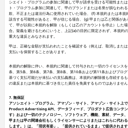
シエイト・プログラムの参加に関連して甲が請求を受ける可能性または責
ト・プログラム参加に関連して、甲のブランドまたは名誉が損なわれる可
欺、不正または違法行為に使用されていた場合、 (f) 本規約または
該当する可能性があると、甲が信じる場合、 (g) 甲または乙と関係
て、甲が以前に本規約を解除（もしくは乙のアカウントを停止）した場合
合。疑義を避けるためにいうと、上記(a)の目的に限定されず、本規約
重大な違反とみなされます。
甲は、正確な金額が支払われたことを確認する（例えば、取消しまたは
支払いを保留することがあります。
本規約の解除に伴い、本規約に関連して付与された一切のライセンスを
条、第5条、第6条、第7条、第8条、第10条および第11条およびプ
基づく支払可能だが未払いの支払義務は、本規約の解除後も存続するも
の違反または本規約に基づき生じた責任を免責するものではありません
7. 無保証
アソシエイト・プログラム、アマゾン・サイト、アマゾン・サイト上で
Product Advertising API、データフィード、プロダクト
す）および一切のテクノロジー、ソフトウェア、機能、素材、データ、
甲または甲の関連会社もしくライセンサーによりまたはこれらに代わる
します。）は、「現状有姿」、「提供されているまま」で提供されます