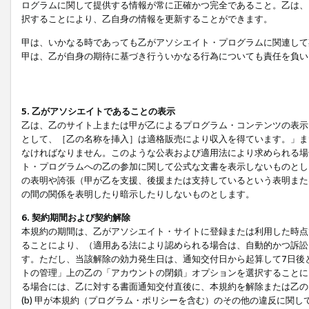
ログラムに関して提供する情報が常に正確かつ完全であること。乙は、
択することにより、乙自身の情報を更新することができます。
甲は、いかなる時であっても乙がアソシエイト・プログラムに関連して
甲は、乙が自身の期待に基づき行ういかなる行為についても責任を負い
5. 乙がアソシエイトであることの表示
乙は、乙のサイト上または甲が乙によるプログラム・コンテンツの表示ま
として、［乙の名称を挿入］は適格販売により収入を得ています。」ま
なければなりません。このような公表および適用法により求められる場
ト・プログラムへの乙の参加に関して公式な文書を表示しないものとし
の表明や誇張（甲が乙を支援、後援または支持しているという表明また
の間の関係を表明したり暗示したりしないものとします。
6. 契約期間および契約解除
本規約の期間は、乙がアソシエイト・サイトに登録または利用した時点
ることにより、（適用ある法により認められる場合は、自動的かつ訴訟
す。ただし、当該解除の効力発生日は、通知交付日から起算して7日後
トの管理」上の乙の「アカウントの閉鎖」オプションを選択することに
る場合には、乙に対する書面通知交付直後に、本規約を解除または乙のア
(b) 甲が本規約（プログラム・ポリシーを含む）のその他の違反に関し