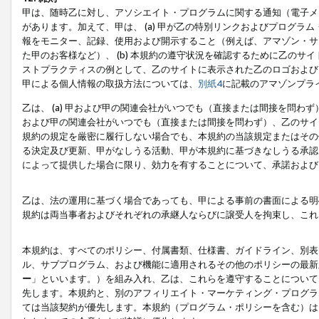
甲は、随時乙に対し、アソシエイト・プログラムに関する通知（電子メ
があります。加えて、甲は、 (a) 甲が乙の特別リンクおよびプログ
報をモニター、記録、使用および開示すること（例えば、アマゾン・サ
た甲のお客様など）、 (b) 本規約の遵守状況を確認するために乙のサイ
ストプラクティスの例として、乙のサイトに表示された乙のロゴおよび
甲による個人情報の取扱方法については、
別紙4
に記載のアマゾンプラ
乙は、 (a) 甲および甲の関連会社がいつでも（直接または間接を問わず
および甲の関連会社がいつでも（直接または間接を問わず）、乙のサイ
規約の規定を厳密に履行しない場合でも、本規約の当該規定またはその他
る決定及び更新、甲がなしうる活動、甲が本規約に基づきなしうる承認
によって提供した場合に限り、効力を有することについて、承諾および
乙は、法の運用に基づく場合であっても、甲による事前の書面による明
規約は両当事者およびそれぞれの承継人ならびに譲受人を拘束し、これ
本規約は、すべてのポリシー、付属書類、仕様書、ガイドライン、別表
ル、サブプログラム、および機能に適用されるその他のポリシーの最新
ー
」といいます。）を組み入れ、乙は、これらを遵守することについて
先します。本規約と、別のアフィリエイト・マーケティング・プログラ
ては当該契約が優先します。本規約（プログラム・ポリシーを含む）は