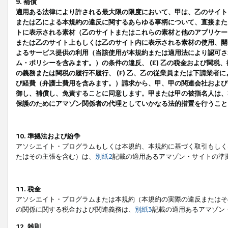
9. 補償
適用ある法律により許される最大限の限度において、甲は、乙のサイト
または乙による本規約の違反に関するあらゆる事柄について、直接または
トに表示される素材（乙のサイトまたはこれらの素材と他のアプリケーシ
または乙のサイト上もしくは乙のサイト内に表示される素材の使用、開発
よるサービス提供の利用（当該使用が本規約または適用法により認可され
ム・ポリシーを含みます。）の条件の違反、 (E) 乙の税金および関
の義務または関税の履行不履行、 (F) 乙、乙の従業員または下請業
び経費（弁護士費用を含みます。）請求から、甲、甲の関連会社および
御し、補償し、免責することに同意します。甲または甲の被指名人は、
保護のためにアマゾン関係者の代理としていかなる法的措置を行うこと
10. 準拠法および紛争
アソシエイト・プログラムもしくは本規約、本規約に基づく取引もしく
たはその主張を含む）は、
別紙2
記載の適用あるアマゾン・サイトの準
11. 税金
アソシエイト・プログラムまたは本規約（本規約の実際の違反またはそ
の関係に関する税金および関連義務は、
別紙3
記載の適用あるアマゾン
12. 雑則