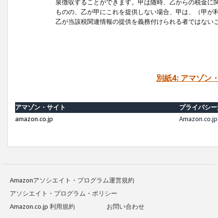
泉徴収することができます。甲は随時、乙からの税金に
ものの、乙が甲にこれを提供しない場合、甲は、（甲が
乙が当該税関連情報の提供を義務付けられる者ではない
別紙4: アマゾ
アマゾン・サイト
プライバシー
amazon.co.jp
Amazon.c
Amazonアソシエイト・プログラム運営規約
アソシエイト・プログラム・ポリシー
Amazon.co.jp 利用規約
お問い合わせ