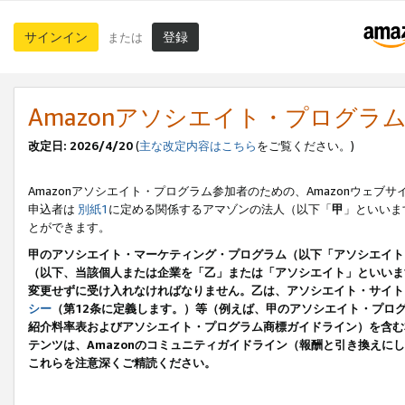
サインイン
登録
または
Amazonアソシエイト・プログラ
改定日: 2026/4/20
(
主な改定内容はこちら
をご覧ください。)
Amazonアソシエイト・プログラム参加者のための、Amazonウェブサ
申込者は
別紙1
に定める関係するアマゾンの法人（以下「
甲
」といいま
とができます。
甲のアソシエイト・マーケティング・プログラム（以下「アソシエイト
（以下、当該個人または企業を「乙」または「アソシエイト」といいま
変更せずに受け入れなければなりません。乙は、アソシエイト・サイト
シー
（第12条に定義します。）等（例えば、甲のアソシエイト・プロ
紹介料率表およびアソシエイト・プログラム商標ガイドライン）を含む本規
テンツは、Amazonのコミュニティガイドライン（報酬と引き換え
これらを注意深くご精読ください。