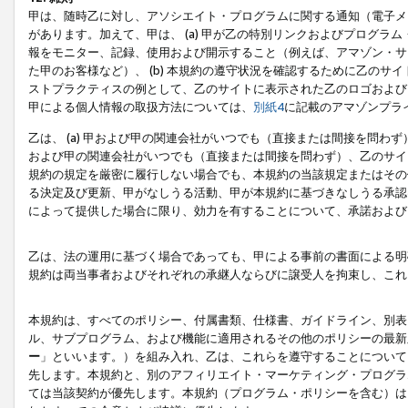
甲は、随時乙に対し、アソシエイト・プログラムに関する通知（電子メ
があります。加えて、甲は、 (a) 甲が乙の特別リンクおよびプログ
報をモニター、記録、使用および開示すること（例えば、アマゾン・サ
た甲のお客様など）、 (b) 本規約の遵守状況を確認するために乙のサイ
ストプラクティスの例として、乙のサイトに表示された乙のロゴおよび
甲による個人情報の取扱方法については、
別紙4
に記載のアマゾンプラ
乙は、 (a) 甲および甲の関連会社がいつでも（直接または間接を問わず
および甲の関連会社がいつでも（直接または間接を問わず）、乙のサイ
規約の規定を厳密に履行しない場合でも、本規約の当該規定またはその他
る決定及び更新、甲がなしうる活動、甲が本規約に基づきなしうる承認
によって提供した場合に限り、効力を有することについて、承諾および
乙は、法の運用に基づく場合であっても、甲による事前の書面による明
規約は両当事者およびそれぞれの承継人ならびに譲受人を拘束し、これ
本規約は、すべてのポリシー、付属書類、仕様書、ガイドライン、別表
ル、サブプログラム、および機能に適用されるその他のポリシーの最新
ー
」といいます。）を組み入れ、乙は、これらを遵守することについて
先します。本規約と、別のアフィリエイト・マーケティング・プログラ
ては当該契約が優先します。本規約（プログラム・ポリシーを含む）は