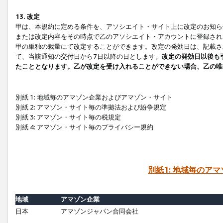
13. 改定
甲は、本規約に定める条件を、アソシエイト・サイト上に改定のお知ら
または改定内容をその時点で乙のアソシエイト・アカウントに登録され
甲の単独の裁量にて改定することができます。改定の発効日は、記載さ
て、当該通知の交付日から7日以降の日とします。
改定の発効日以後も
たこととなります。乙が改定を受け入れることができない場合、乙の唯
別紙 1: 地域毎のアマゾン企業およびアマゾン・サイト
別紙 2: アマゾン・サイト毎の準拠法および紛争規定
別紙 3: アマゾン・サイト毎の税規定
別紙 4: アマゾン・サイト毎のプライバシー規約
別紙1: 地域毎のア
地域
アマゾン企業
日本
アマゾンジャパン合同会社