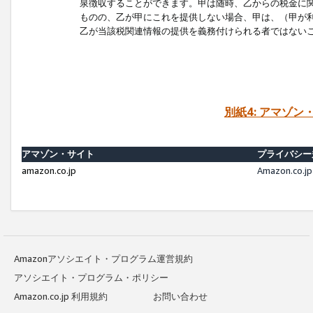
泉徴収することができます。甲は随時、乙からの税金に
ものの、乙が甲にこれを提供しない場合、甲は、（甲が
乙が当該税関連情報の提供を義務付けられる者ではない
別紙4: アマゾ
アマゾン・サイト
プライバシー
amazon.co.jp
Amazon.c
Amazonアソシエイト・プログラム運営規約
アソシエイト・プログラム・ポリシー
Amazon.co.jp 利用規約
お問い合わせ