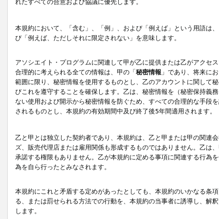
れたすべての合意および協議に優先します。
本規約において、「含む」、「例」、および「例えば」という用語は、
び「例えば、ただしそれに限定されない」を意味します。
アソシエイト・プログラムに関連して甲が乙に提供または乙がアクセス
合理的に考えられる全ての情報は、甲の「
秘密情報
」であり、将来にお
範囲に限り、秘密情報を使用するものとし、乙のアカウントに関して秘
びこれを遵守することを確保します。乙は、秘密情報を（秘密保持義務
ない使用および開示から秘密情報を防ぐため、すべての合理的な手段を
されるものとし、本規約の有効期間中及び終了後5年間適用されます。
乙と甲とは独立した契約者であり、本規約は、乙と甲または甲の関連会
ズ、販売代理店または雇用関係も形成するものではありません。乙は、
承諾する権限もありません。乙が本規約に定める事項に関連する行為を
為を自ら行ったとみなされます。
本規約にこれと矛盾する定めがあったとしても、本規約のいかなる条項
る、または罰せられる方法での行動を、本規約の当事者に誘導し、解釈
します。