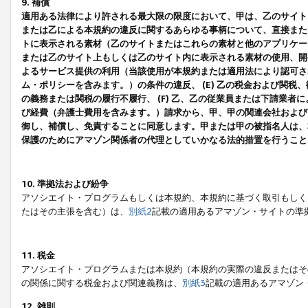
9. 補償
適用ある法律により許される最大限の限度において、甲は、乙のサイト
または乙による本規約の違反に関するあらゆる事柄について、直接または
トに表示される素材（乙のサイトまたはこれらの素材と他のアプリケーシ
または乙のサイト上もしくは乙のサイト内に表示される素材の使用、開発
よるサービス提供の利用（当該使用が本規約または適用法により認可され
ム・ポリシーを含みます。）の条件の違反、 (E) 乙の税金および関
の義務または関税の履行不履行、 (F) 乙、乙の従業員または下請業
び経費（弁護士費用を含みます。）請求から、甲、甲の関連会社および
御し、補償し、免責することに同意します。甲または甲の被指名人は、
保護のためにアマゾン関係者の代理としていかなる法的措置を行うこと
10. 準拠法および紛争
アソシエイト・プログラムもしくは本規約、本規約に基づく取引もしく
たはその主張を含む）は、
別紙2
記載の適用あるアマゾン・サイトの準
11. 税金
アソシエイト・プログラムまたは本規約（本規約の実際の違反またはそ
の関係に関する税金および関連義務は、
別紙3
記載の適用あるアマゾン
12. 雑則