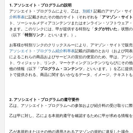
1. アソシエイト・プログラムの説明
アソシエイト・プログラムにより、乙は、
別紙1
記載のアマゾン・サイ
介料率表
に記載されたその他のサイト（それぞれを「
アマゾン・サイト
ト、ソーシャルメディアコンテンツまたはオンライン・ソフトウェア・
きます。このリンクには、甲が提供する特別な「
タグが付いた
」状態の
（以下「
特別リンク
」といいます。）。
お客様が特別リンクのクリックスルーにより、アマゾン・サイトで販売
アソシエイト・プログラム紹介料率表
記載の詳細のとおり（および同表
によるこれらの商品およびサービスの宣伝の便宜のため、甲は、アソシ
ト、ウィジェット、リンク、マーケティングコンテンツならびにその他
他の情報（以下「
プログラム・コンテンツ
」といいます。）を乙に提供
トで提供される、商品に関するいかなるデータ、イメージ、テキストも
2. アソシエイト・プログラムの遵守要件
乙は、アソシエイト・プログラムへの参加および紹介料の受け取りに際
乙は甲に対し、乙による本規約遵守を確認するために甲が求める情報を
乙が本規約またはその他の適用されるアマゾンの規約に違反した場合、