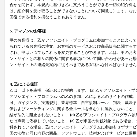
否かを問わず、本規約に基づき乙に支払うことができる一切の紹介料を
は、紹介料を受け取ることができないことについて同意し）ます。なお
回復できる権利を損なうこともありません。
3. アマゾンのお客様
甲のお客様は、乙がアソシエイト・プログラムに参加することによって
られているお客様の注文、お客様のサービスおよび商品販売に関するす
され、甲はいつでもこれらを変更することができます。乙は、甲のお客
ン・サイトとの相互の関係に関する事項について問い合わせがあった場
ン・サイト上の連絡先案内に従うべきである旨述べなければなりません
4. 乙による保証
乙は、以下を表明、保証および誓約します。 (a) 乙がアソシエイト・
アソシエイト・プログラムへの乙の参加、乙による乙のサイトの作成、
可、ガイダンス、実施規則、業界標準、自主規制ルール、判決、裁決ま
伝およびマーケティングに関する全ルールを含む）に違反しないこと、 
結が法的に阻止されないこと）、 (d) 乙がアソシエイト・プログラ
たは声明に依存していないこと、 (e) 乙が米国の制裁対象である場
科されている場合、乙はアソシエイト・プログラムに参加もせずサービス
国の法律と同じ内容の商品、ソフトウェア、技術およびサービスに適用さ