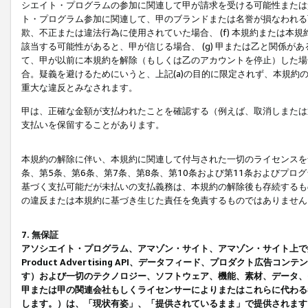
シエイト・プログラムの参加に関連して甲が請求を受ける可能性または責
ト・プログラム参加に関連して、甲のブランドまたは名誉が損なわれる可
欺、不正または違法行為に使用されていた場合、 (f) 本規約または
該当する可能性があると、甲が信じる場合、 (g) 甲または乙と関係
て、甲が以前に本規約を解除（もしくは乙のアカウントを停止）した場合
合。疑義を避けるためにいうと、上記(a)の目的に限定されず、本規約
重大な違反とみなされます。
甲は、正確な金額が支払われたことを確認する（例えば、取消しまたは
支払いを保留することがあります。
本規約の解除に伴い、本規約に関連して付与された一切のライセンスを
条、第5条、第6条、第7条、第8条、第10条および第11条およびプ
基づく支払可能だが未払いの支払義務は、本規約の解除後も存続するも
の違反または本規約に基づき生じた責任を免責するものではありません
7. 無保証
アソシエイト・プログラム、アマゾン・サイト、アマゾン・サイト上で
Product Advertising API、データフィード、プロダクト
す）および一切のテクノロジー、ソフトウェア、機能、素材、データ、
甲または甲の関連会社もしくライセンサーによりまたはこれらに代わる
します。）は、「現状有姿」、「提供されているまま」で提供されます