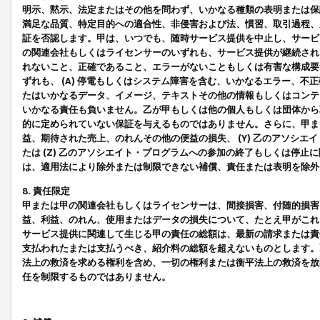
明示、黙示、法定またはその他を問わず、いかなる種類の表明または保
満足な品質、特定目的への適合性、非侵害および法、慣習、取引過程、
証を否認します。甲は、いつでも、随時サービス提供を中止し、サービ
の関連会社もしくはライセンサーのいずれも、サービス提供が継続され
れないこと、正確であること、エラーがないこともしくは有害な構成要
ずれも、 (A) 停電もしくはシステム障害を含む、いかなるエラー、不
たはいかなるデータ、イメージ、テキストその他の情報もしくはコンテ
いかなる責任も負いません。乙が甲もしくは他の個人もしくは団体から
的に定められていない保証を与えるものではありません。さらに、甲また
益、期待された売上、のれんその他の便益の損失、 (Y) 乙のアソシ
たは (Z) 乙のアソシエイト・プログラムへの参加の終了もしくは停
は、適用法により除外または制限できない補償、責任または表明を除外
8. 責任限定
甲または甲の関連会社もしくはライセンサーは、間接損害、付随的損害
益、利益、のれん、使用またはデータの損失について、たとえ甲がこれ
サービス提供に関連して生じる甲の責任の総額は、最新の請求または責
支払われたまたは支払うべき、紹介料の総額を超えないものとします。
法上の救済を求める権利を含め、一切の権利または衡平法上の救済を放
任を制限するものではありません。