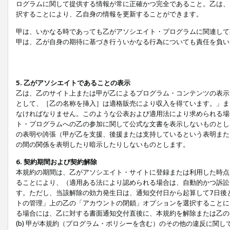
ログラムに関して提供する情報が常に正確かつ完全であること。乙は、
択することにより、乙自身の情報を更新することができます。
甲は、いかなる時であっても乙がアソシエイト・プログラムに関連して
甲は、乙が自身の期待に基づき行ういかなる行為についても責任を負い
5. 乙がアソシエイトであることの表示
乙は、乙のサイト上または甲が乙によるプログラム・コンテンツの表示ま
として、［乙の名称を挿入］は適格販売により収入を得ています。」ま
なければなりません。このような公表および適用法により求められる場
ト・プログラムへの乙の参加に関して公式な文書を表示しないものとし
の表明や誇張（甲が乙を支援、後援または支持しているという表明また
の間の関係を表明したり暗示したりしないものとします。
6. 契約期間および契約解除
本規約の期間は、乙がアソシエイト・サイトに登録または利用した時点
ることにより、（適用ある法により認められる場合は、自動的かつ訴訟
す。ただし、当該解除の効力発生日は、通知交付日から起算して7日後
トの管理」上の乙の「アカウントの閉鎖」オプションを選択することに
る場合には、乙に対する書面通知交付直後に、本規約を解除または乙のア
(b) 甲が本規約（プログラム・ポリシーを含む）のその他の違反に関し