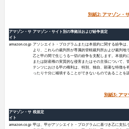
別紙2: アマゾン
アマゾン・サ
アマゾン・サイト別の準拠法および紛争規定
イト
amazon.co.jp
アソシエイト・プログラムまたは本規約に関する紛争は
より、これらの裁判所が専属的管轄裁判所および裁判地
乙と甲の間で生じうる一切の紛争を支配します。本規約
または財産権の実質的な侵害またはその主張について、
テンツにおける甲の権利は、特別、独自、顕著な特徴を
ったり十分に補填することができないものであることを
別紙3: ア
アマゾン・サ
税規定
イト
amazon.co.jp
甲は、甲がアソシエイト・プログラムに基づき乙に支払