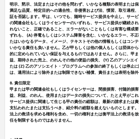
明示、黙示、法定またはその他を問わず、いかなる種類の表明または保
満足な品質、特定目的への適合性、非侵害および法、慣習、取引過程、
証を否認します。甲は、いつでも、随時サービス提供を中止し、サービ
の関連会社もしくはライセンサーのいずれも、サービス提供が継続され
れないこと、正確であること、エラーがないこともしくは有害な構成要
ずれも、 (A) 停電もしくはシステム障害を含む、いかなるエラー、不
たはいかなるデータ、イメージ、テキストその他の情報もしくはコンテ
いかなる責任も負いません。乙が甲もしくは他の個人もしくは団体から
的に定められていない保証を与えるものではありません。さらに、甲また
益、期待された売上、のれんその他の便益の損失、 (Y) 乙のアソシ
たは (Z) 乙のアソシエイト・プログラムへの参加の終了もしくは停
は、適用法により除外または制限できない補償、責任または表明を除外
8. 責任限定
甲または甲の関連会社もしくはライセンサーは、間接損害、付随的損害
益、利益、のれん、使用またはデータの損失について、たとえ甲がこれ
サービス提供に関連して生じる甲の責任の総額は、最新の請求または責
支払われたまたは支払うべき、紹介料の総額を超えないものとします。
法上の救済を求める権利を含め、一切の権利または衡平法上の救済を放
任を制限するものではありません。