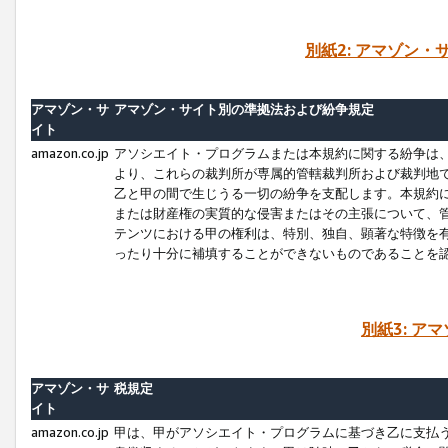
別紙2: アマゾン
アマゾン・サ
アマゾン・サイト別の準拠法および紛争規定
イト
amazon.co.jp
アソシエイト・プログラムまたは本規約に関する紛争は
より、これらの裁判所が専属的管轄裁判所および裁判地
乙と甲の間で生じうる一切の紛争を支配します。本規約
または財産権の実質的な侵害またはその主張について、
テンツにおける甲の権利は、特別、独自、顕著な特徴を
ったり十分に補填することができないものであることを
別紙3: ア
アマゾン・サ
税規定
イト
amazon.co.jp
甲は、甲がアソシエイト・プログラムに基づき乙に支払