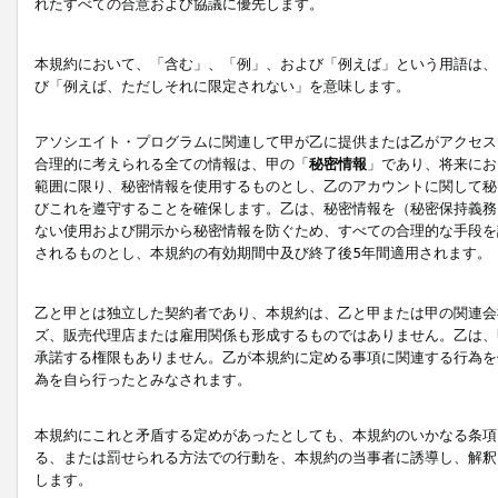
れたすべての合意および協議に優先します。
本規約において、「含む」、「例」、および「例えば」という用語は、
び「例えば、ただしそれに限定されない」を意味します。
アソシエイト・プログラムに関連して甲が乙に提供または乙がアクセス
合理的に考えられる全ての情報は、甲の「
秘密情報
」であり、将来にお
範囲に限り、秘密情報を使用するものとし、乙のアカウントに関して秘
びこれを遵守することを確保します。乙は、秘密情報を（秘密保持義務
ない使用および開示から秘密情報を防ぐため、すべての合理的な手段を
されるものとし、本規約の有効期間中及び終了後5年間適用されます。
乙と甲とは独立した契約者であり、本規約は、乙と甲または甲の関連会
ズ、販売代理店または雇用関係も形成するものではありません。乙は、
承諾する権限もありません。乙が本規約に定める事項に関連する行為を
為を自ら行ったとみなされます。
本規約にこれと矛盾する定めがあったとしても、本規約のいかなる条項
る、または罰せられる方法での行動を、本規約の当事者に誘導し、解釈
します。