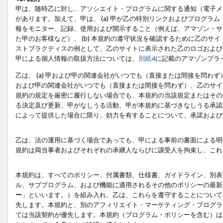
甲は、随時乙に対し、アソシエイト・プログラムに関する通知（電子メ
があります。加えて、甲は、 (a) 甲が乙の特別リンクおよびプログ
報をモニター、記録、使用および開示すること（例えば、アマゾン・サ
た甲のお客様など）、 (b) 本規約の遵守状況を確認するために乙のサイ
ストプラクティスの例として、乙のサイトに表示された乙のロゴおよび
甲による個人情報の取扱方法については、
別紙4
に記載のアマゾンプラ
乙は、 (a) 甲および甲の関連会社がいつでも（直接または間接を問わず
および甲の関連会社がいつでも（直接または間接を問わず）、乙のサイ
規約の規定を厳密に履行しない場合でも、本規約の当該規定またはその他
る決定及び更新、甲がなしうる活動、甲が本規約に基づきなしうる承認
によって提供した場合に限り、効力を有することについて、承諾および
乙は、法の運用に基づく場合であっても、甲による事前の書面による明
規約は両当事者およびそれぞれの承継人ならびに譲受人を拘束し、これ
本規約は、すべてのポリシー、付属書類、仕様書、ガイドライン、別表
ル、サブプログラム、および機能に適用されるその他のポリシーの最新
ー
」といいます。）を組み入れ、乙は、これらを遵守することについて
先します。本規約と、別のアフィリエイト・マーケティング・プログラ
ては当該契約が優先します。本規約（プログラム・ポリシーを含む）は