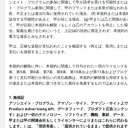
シエイト・プログラムの参加に関連して甲が請求を受ける可能性または責
ト・プログラム参加に関連して、甲のブランドまたは名誉が損なわれる可
欺、不正または違法行為に使用されていた場合、 (f) 本規約または
該当する可能性があると、甲が信じる場合、 (g) 甲または乙と関係
て、甲が以前に本規約を解除（もしくは乙のアカウントを停止）した場合
合。疑義を避けるためにいうと、上記(a)の目的に限定されず、本規約
重大な違反とみなされます。
甲は、正確な金額が支払われたことを確認する（例えば、取消しまたは
支払いを保留することがあります。
本規約の解除に伴い、本規約に関連して付与された一切のライセンスを
条、第5条、第6条、第7条、第8条、第10条および第11条およびプ
基づく支払可能だが未払いの支払義務は、本規約の解除後も存続するも
の違反または本規約に基づき生じた責任を免責するものではありません
7. 無保証
アソシエイト・プログラム、アマゾン・サイト、アマゾン・サイト上で
Product Advertising API、データフィード、プロダクト
す）および一切のテクノロジー、ソフトウェア、機能、素材、データ、
甲または甲の関連会社もしくライセンサーによりまたはこれらに代わる
します。）は、「現状有姿」、「提供されているまま」で提供されます