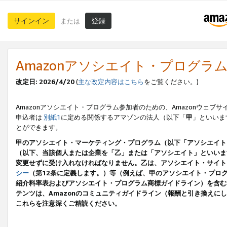
サインイン
登録
または
Amazonアソシエイト・プログラ
改定日: 2026/4/20
(
主な改定内容はこちら
をご覧ください。)
Amazonアソシエイト・プログラム参加者のための、Amazonウェブサ
申込者は
別紙1
に定める関係するアマゾンの法人（以下「
甲
」といいま
とができます。
甲のアソシエイト・マーケティング・プログラム（以下「アソシエイト
（以下、当該個人または企業を「乙」または「アソシエイト」といいま
変更せずに受け入れなければなりません。乙は、アソシエイト・サイト
シー
（第12条に定義します。）等（例えば、甲のアソシエイト・プロ
紹介料率表およびアソシエイト・プログラム商標ガイドライン）を含む本規
テンツは、Amazonのコミュニティガイドライン（報酬と引き換え
これらを注意深くご精読ください。