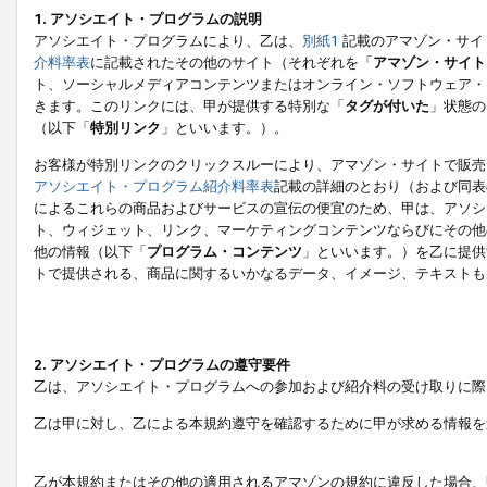
1. アソシエイト・プログラムの説明
アソシエイト・プログラムにより、乙は、
別紙1
記載のアマゾン・サイ
介料率表
に記載されたその他のサイト（それぞれを「
アマゾン・サイト
ト、ソーシャルメディアコンテンツまたはオンライン・ソフトウェア・
きます。このリンクには、甲が提供する特別な「
タグが付いた
」状態の
（以下「
特別リンク
」といいます。）。
お客様が特別リンクのクリックスルーにより、アマゾン・サイトで販売
アソシエイト・プログラム紹介料率表
記載の詳細のとおり（および同表
によるこれらの商品およびサービスの宣伝の便宜のため、甲は、アソシ
ト、ウィジェット、リンク、マーケティングコンテンツならびにその他
他の情報（以下「
プログラム・コンテンツ
」といいます。）を乙に提供
トで提供される、商品に関するいかなるデータ、イメージ、テキストも
2. アソシエイト・プログラムの遵守要件
乙は、アソシエイト・プログラムへの参加および紹介料の受け取りに際
乙は甲に対し、乙による本規約遵守を確認するために甲が求める情報を
乙が本規約またはその他の適用されるアマゾンの規約に違反した場合、