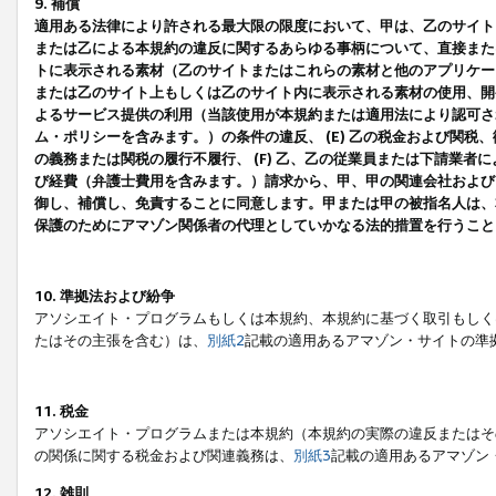
9. 補償
適用ある法律により許される最大限の限度において、甲は、乙のサイト
または乙による本規約の違反に関するあらゆる事柄について、直接または
トに表示される素材（乙のサイトまたはこれらの素材と他のアプリケーシ
または乙のサイト上もしくは乙のサイト内に表示される素材の使用、開発
よるサービス提供の利用（当該使用が本規約または適用法により認可され
ム・ポリシーを含みます。）の条件の違反、 (E) 乙の税金および関
の義務または関税の履行不履行、 (F) 乙、乙の従業員または下請業
び経費（弁護士費用を含みます。）請求から、甲、甲の関連会社および
御し、補償し、免責することに同意します。甲または甲の被指名人は、
保護のためにアマゾン関係者の代理としていかなる法的措置を行うこと
10. 準拠法および紛争
アソシエイト・プログラムもしくは本規約、本規約に基づく取引もしく
たはその主張を含む）は、
別紙2
記載の適用あるアマゾン・サイトの準
11. 税金
アソシエイト・プログラムまたは本規約（本規約の実際の違反またはそ
の関係に関する税金および関連義務は、
別紙3
記載の適用あるアマゾン
12. 雑則