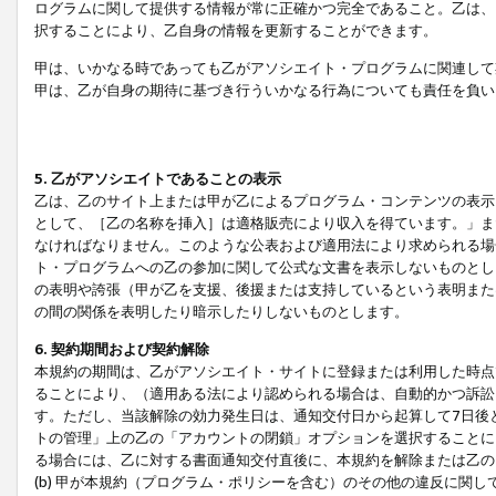
ログラムに関して提供する情報が常に正確かつ完全であること。乙は、
択することにより、乙自身の情報を更新することができます。
甲は、いかなる時であっても乙がアソシエイト・プログラムに関連して
甲は、乙が自身の期待に基づき行ういかなる行為についても責任を負い
5. 乙がアソシエイトであることの表示
乙は、乙のサイト上または甲が乙によるプログラム・コンテンツの表示ま
として、［乙の名称を挿入］は適格販売により収入を得ています。」ま
なければなりません。このような公表および適用法により求められる場
ト・プログラムへの乙の参加に関して公式な文書を表示しないものとし
の表明や誇張（甲が乙を支援、後援または支持しているという表明また
の間の関係を表明したり暗示したりしないものとします。
6. 契約期間および契約解除
本規約の期間は、乙がアソシエイト・サイトに登録または利用した時点
ることにより、（適用ある法により認められる場合は、自動的かつ訴訟
す。ただし、当該解除の効力発生日は、通知交付日から起算して7日後
トの管理」上の乙の「アカウントの閉鎖」オプションを選択することに
る場合には、乙に対する書面通知交付直後に、本規約を解除または乙のア
(b) 甲が本規約（プログラム・ポリシーを含む）のその他の違反に関し