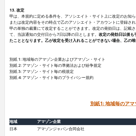
13. 改定
甲は、本規約に定める条件を、アソシエイト・サイト上に改定のお知ら
または改定内容をその時点で乙のアソシエイト・アカウントに登録され
甲の単独の裁量にて改定することができます。改定の発効日は、記載さ
て、当該通知の交付日から7日以降の日とします。
改定の発効日以後も
たこととなります。乙が改定を受け入れることができない場合、乙の唯
別紙 1: 地域毎のアマゾン企業およびアマゾン・サイト
別紙 2: アマゾン・サイト毎の準拠法および紛争規定
別紙 3: アマゾン・サイト毎の税規定
別紙 4: アマゾン・サイト毎のプライバシー規約
別紙1: 地域毎のア
地域
アマゾン企業
日本
アマゾンジャパン合同会社