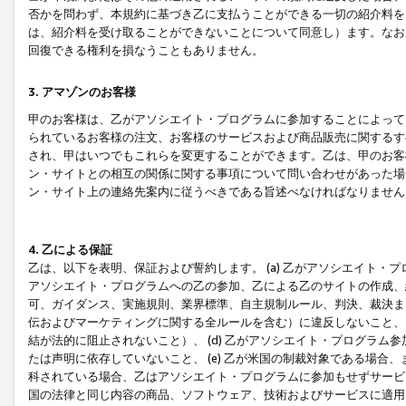
否かを問わず、本規約に基づき乙に支払うことができる一切の紹介料を
は、紹介料を受け取ることができないことについて同意し）ます。なお
回復できる権利を損なうこともありません。
3. アマゾンのお客様
甲のお客様は、乙がアソシエイト・プログラムに参加することによって
られているお客様の注文、お客様のサービスおよび商品販売に関するす
され、甲はいつでもこれらを変更することができます。乙は、甲のお客
ン・サイトとの相互の関係に関する事項について問い合わせがあった場
ン・サイト上の連絡先案内に従うべきである旨述べなければなりません
4. 乙による保証
乙は、以下を表明、保証および誓約します。 (a) 乙がアソシエイト・
アソシエイト・プログラムへの乙の参加、乙による乙のサイトの作成、
可、ガイダンス、実施規則、業界標準、自主規制ルール、判決、裁決ま
伝およびマーケティングに関する全ルールを含む）に違反しないこと、 
結が法的に阻止されないこと）、 (d) 乙がアソシエイト・プログラ
たは声明に依存していないこと、 (e) 乙が米国の制裁対象である場
科されている場合、乙はアソシエイト・プログラムに参加もせずサービス
国の法律と同じ内容の商品、ソフトウェア、技術およびサービスに適用さ