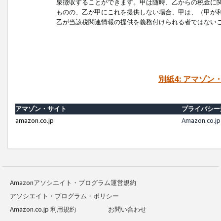
泉徴収することができます。甲は随時、乙からの税金に
ものの、乙が甲にこれを提供しない場合、甲は、（甲が
乙が当該税関連情報の提供を義務付けられる者ではない
別紙4: アマゾ
アマゾン・サイト
プライバシー
amazon.co.jp
Amazon.c
Amazonアソシエイト・プログラム運営規約
アソシエイト・プログラム・ポリシー
Amazon.co.jp 利用規約
お問い合わせ