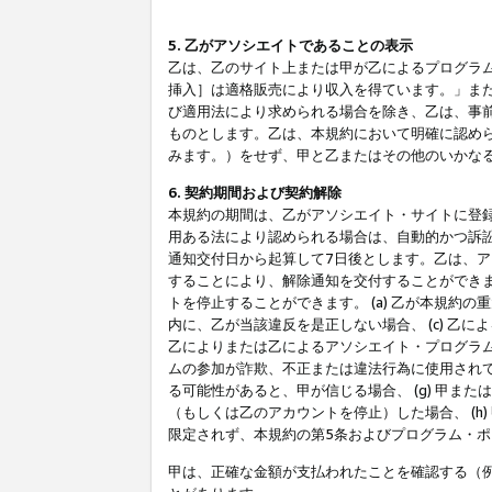
5. 乙がアソシエイトであることの表示
乙は、乙のサイト上または甲が乙によるプログラム
挿入］は適格販売により収入を得ています。」ま
び適用法により求められる場合を除き、乙は、事
ものとします。乙は、本規約において明確に認め
みます。）をせず、甲と乙またはその他のいかな
6. 契約期間および契約解除
本規約の期間は、乙がアソシエイト・サイトに登
用ある法により認められる場合は、自動的かつ訴
通知交付日から起算して7日後とします。乙は、
することにより、解除通知を交付することができ
トを停止することができます。 (a) 乙が本規約
内に、乙が当該違反を是正しない場合、 (c) 乙
乙によりまたは乙によるアソシエイト・プログラム
ムの参加が詐欺、不正または違法行為に使用されて
る可能性があると、甲が信じる場合、 (g) 甲
（もしくは乙のアカウントを停止）した場合、 (h
限定されず、本規約の第5条およびプログラム・
甲は、正確な金額が支払われたことを確認する（