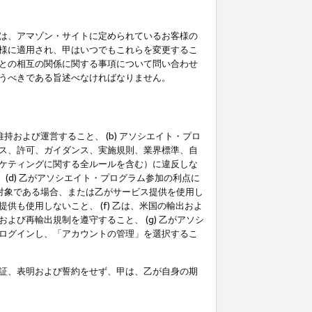
は、アマゾン・サイトに定められているお客様の
様に適用され、甲はいつでもこれらを変更するこ
との相互の関係に関する事項について問い合わせ
うべきである旨述べなければなりません。
持および運営すること、 (b) アソシエイト・プロ
ス、許可、ガイダンス、実施規則、業界標準、自
ケティングに関する全ルールを含む）に違反しな
(d) 乙がアソシエイト・プログラム参加の利点に
裁対象である場合、または乙がサービス提供を使用し
も使用しないこと、 (f) 乙は、米国の輸出およ
び再輸出規制を遵守すること、 (g) 乙がアソシ
ログインし、「アカウントの管理」を選択するこ
証、表明および誓約をせず、甲は、乙が自身の期