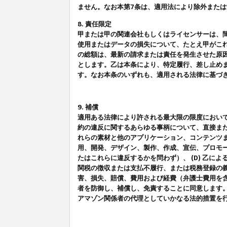
ません。なお本第7条は、適用法により除外また
8. 責任限定
甲または甲の関連会社もしくはライセンサーは、
使用またはデータの損失について、たとえ甲がこ
の総額は、最新の請求または責任を発生させた原
とします。乙は本条により、特定履行、差し止め
す。なお本条のいずれも、適用される法律に基づ
9. 補償
適用ある法律により許される最大限の限度におい
約の違反に関するあらゆる事柄について、直接また
れらの素材と他のアプリケーション、コンテンツま
用、開発、デザイン、製作、作成、宣伝、プロモー
たはこれらに違反するかを問わず）、 (D) 乙に
関税の徴収または支払不履行、または税務登録の義
害、損失、賠償、費用および経費（弁護士費用を
者を防御し、補償し、免責することに同意します
アマゾン関係者の代理としていかなる法的措置を