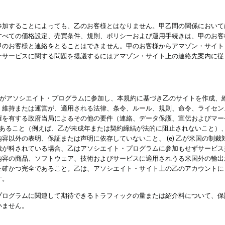
参加することによっても、乙のお客様とはなりません。甲乙間の関係において
すべての価格設定、売買条件、規則、ポリシーおよび運用手続きは、甲のお客
甲のお客様と連絡をとることはできません。甲のお客様からアマゾン・サイト
ーサービスに関する問題を提議するにはアマゾン・サイト上の連絡先案内に従
 乙がアソシエイト・プログラムに参加し、本規約に基づき乙のサイトを作成、維
、維持または運営が、適用される法律、条令、ルール、規則、命令、ライセン
権を有する政府当局によるその他の要件（連絡、データ保護、宣伝およびマー
力があること（例えば、乙が未成年または契約締結が法的に阻止されないこと）、 
容以外の表明、保証または声明に依存していないこと、 (e) 乙が米国の制
が科されている場合、乙はアソシエイト・プログラムに参加もせずサービス提供
容の商品、ソフトウェア、技術およびサービスに適用されうる米国外の輸出およ
正確かつ完全であること。乙は、アソシエイト・サイト上の乙のアカウントに
す。
プログラムに関連して期待できるトラフィックの量または紹介料について、保
いません。