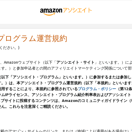
・プログラム運営規約
ください。)
、Amazonウェブサイト（以下「
アソシエイト・サイト
」といいます。）に
ます。）と参加申込者との間のアフィリエイトマーケティング関係について管
（以下「アソシエイト・プログラム」といいます。）に参加するまたは参加し
す。）は、本アソシエイト・プログラム運営規約（以下「本規約」といいます
利用することにより、本規約に参照されている
プログラム・ポリシー
（第12
ムIPライセンス、アソシエイト・プログラム紹介料率表およびアソシエイ
pのウェブサイトに投稿するコンテンツは、Amazonのコミュニティガイドライ
せん。これらを注意深くご精読ください。
載のアマゾン・サイトへのリンク、または（地域により適用がある場合は）