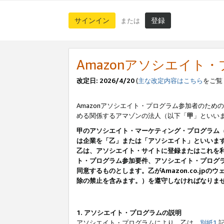
サインイン
登録
または
Amazonアソシエイト
改定日: 2026/4/20
(
主な改定内容はこちら
をご覧
Amazonアソシエイト・プログラム参加者のための
める関係するアマゾンの法人（以下「
甲
」といい
甲のアソシエイト・マーケティング・プログラム
は企業を「乙」または「アソシエイト」といいま
乙は、アソシエイト・サイトに登録またはこれを
ト・プログラム参加要件、アソシエイト・プログラ
同意するものとします。乙がAmazon.co.j
除の禁止を含みます。）を遵守しなければなりま
1. アソシエイト・プログラムの説明
アソシエイト・プログラムにより、乙は、
別紙1
記