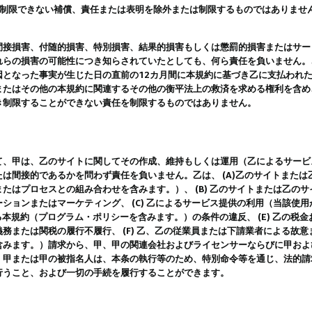
は制限できない補償、責任または表明を除外または制限するものではありませ
間接損害、付随的損害、特別損害、結果的損害もしくは懲罰的損害またはサー
れらの損害の可能性につき知らされていたとしても、何ら責任を負いません。
因となった事実が生じた日の直前の12カ月間に本規約に基づき乙に支払われ
またはその他の本規約に関連するその他の衡平法上の救済を求める権利を含め
き制限することができない責任を制限するものではありません。
て、甲は、乙のサイトに関してその作成、維持もしくは運用（乙によるサービ
は間接的であるかを問わず責任を負いません。乙は、 (A)乙のサイトまた
たはプロセスとの組み合わせを含みます。）、 (B) 乙のサイトまたは乙の
ションまたはマーケティング、 (C) 乙によるサービス提供の利用（当該使
よる本規約（プログラム・ポリシーを含みます。）の条件の違反、 (E) 乙の
務または関税の履行不履行、 (F) 乙、乙の従業員または下請業者による故
含みます。）請求から、甲、甲の関連会社およびライセンサーならびに甲およ
。甲または甲の被指名人は、本条の執行等のため、特別命令等を通じ、法的請
行うこと、および一切の手続を履行することができます。