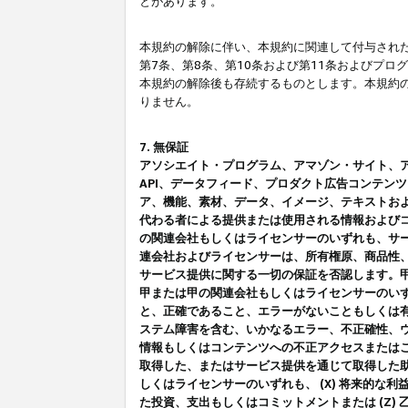
とがあります。
本規約の解除に伴い、本規約に関連して付与された
第7条、第8条、第10条および第11条およびプ
本規約の解除後も存続するものとします。本規約
りません。
7. 無保証
アソシエイト・プログラム、アマゾン・サイト、アマゾ
API、データフィード、プロダクト広告コンテン
ア、機能、素材、データ、イメージ、テキストお
代わる者による提供または使用される情報および
の関連会社もしくはライセンサーのいずれも、サ
連会社およびライセンサーは、所有権原、商品性
サービス提供に関する一切の保証を否認します。
甲または甲の関連会社もしくはライセンサーのい
と、正確であること、エラーがないこともしくは有
ステム障害を含む、いかなるエラー、不正確性、ウ
情報もしくはコンテンツへの不正アクセスまたは
取得した、またはサービス提供を通じて取得した
しくはライセンサーのいずれも、 (X) 将来的な
た投資、支出もしくはコミットメントまたは (Z