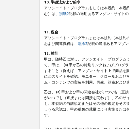
10. 準拠法および紛争
アソシエイト・プログラムもしくは本規約、本規
む）は、
別紙2
記載の適用あるアマゾン・サイトの
11. 税金
アソシエイト・プログラムまたは本規約（本規約
および関連義務は、
別紙3
記載の適用あるアマゾン
12. 雑則
甲は、随時乙に対し、アソシエイト・プログラム
て、甲は、 (a) 甲が乙の特別リンクおよびプ
すること（例えば、アマゾン・サイト上で商品を購
に乙のサイトを確認、モニター、クロールおよびそ
ム・コンテンツの実装を利用、再生、頒布および
乙は、 (a) 甲および甲の関連会社がいつでも（
がいつでも（直接または間接を問わず）、乙のサイ
も、本規約の当該規定またはその他の規定をその後
しうる承認は、甲の単独の裁量により実施または
す。