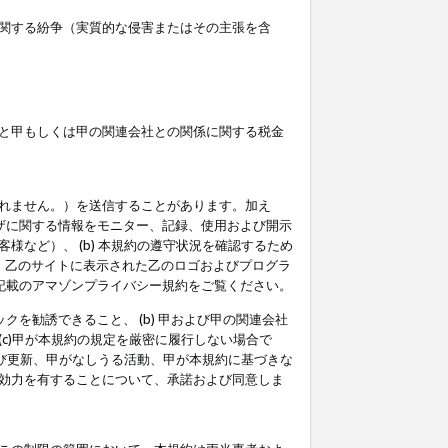
関する紛争（実質的な侵害またはその主張を含
と甲もしくは甲の関連会社との関係に関する税金
られません。）を送信することがあります。加え
ーザに関する情報をモニター、記録、使用および開示
など）、 (b) 本規約の遵守状況を確認するため
て、乙のサイトに表示された乙のロゴおよびプログラ
記載のアマゾンプライバシー規約をご覧ください。
クを勧誘できること、 (b) 甲および甲の関連会社
c)甲が本規約の規定を厳密に履行しない場合で
及び更新、甲がなしうる活動、甲が本規約に基づきな
効力を有することについて、承諾および同意しま