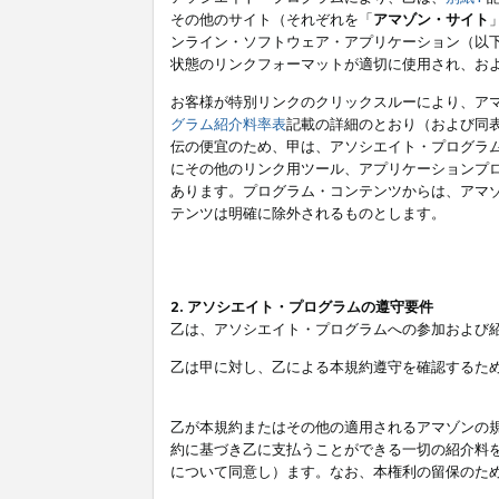
その他のサイト（それぞれを「
アマゾン・サイト
ンライン・ソフトウェア・アプリケーション（以
状態のリンクフォーマットが適切に使用され、お
お客様が特別リンクのクリックスルーにより、ア
グラム紹介料率表
記載の詳細のとおり（および同
伝の便宜のため、甲は、アソシエイト・プログラ
にその他のリンク用ツール、アプリケーションプロ
あります。プログラム・コンテンツからは、アマ
テンツは明確に除外されるものとします。
2. アソシエイト・プログラムの遵守要件
乙は、アソシエイト・プログラムへの参加および
乙は甲に対し、乙による本規約遵守を確認するた
乙が本規約またはその他の適用されるアマゾンの
約に基づき乙に支払うことができる一切の紹介料
について同意し）ます。なお、本権利の留保のた