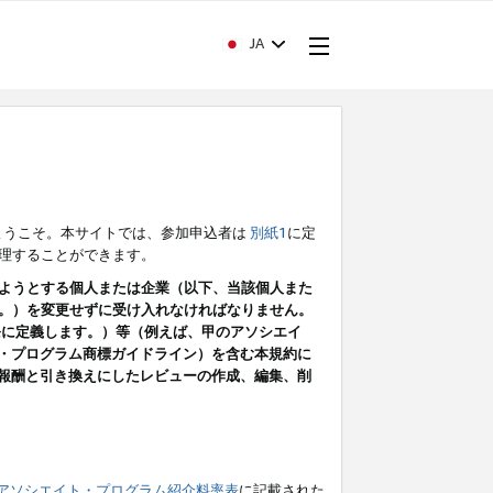
JA
ようこそ。本サイトでは、参加申込者は
別紙1
に定
理することができます。
ようとする個人または企業（以下、当該個人また
。）を変更せずに受け入れなければなりません。
条に定義します。）等（例えば、甲のアソシエイ
ト・プログラム商標ガイドライン）を含む本規約に
ン（報酬と引き換えにしたレビューの作成、編集、削
アソシエイト・プログラム紹介料率表
に記載された