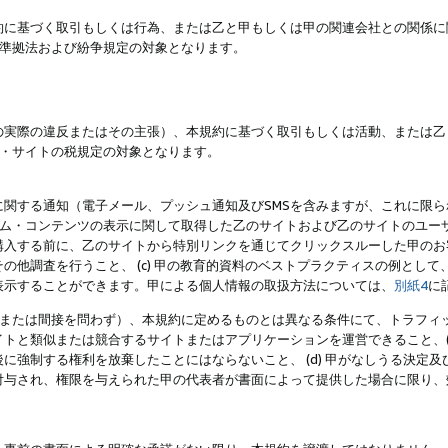
約に基づく取引もしくは行為、または乙と甲もしくは甲の関連会社との関係に
準拠法および紛争規定の対象となります。
の実際の違反またはその主張）、本規約に基づく取引もしくは活動、または乙
・サイトの税規定の対象となります。
に関する通知（電子メール、プッシュ通知及びSMSを含みますが、これに限
ログラム・コンテンツの表示に関して取得した乙のサイトおよび乙のサイトのユ
入する前に、乙のサイトから特別リンクを通じてクリックスルーした甲のお客様
の他調査を行うこと、 (c) 甲の教育的資料のベストプラクティスの例とし
表示することができます。甲による個人情報の取扱方法については、
別紙4
に
直接または間接を問わず）、本規約に定めるものとは異なる条件にて、トラフィッ
トと類似または競合するサイトまたはアプリケーションを運営できること、(
に強制する権利を放棄したことにはならないこと、 (d) 甲がなしうる決定
付与され、権限を与えられた甲の代表者が書面によって提供した場合に限り、