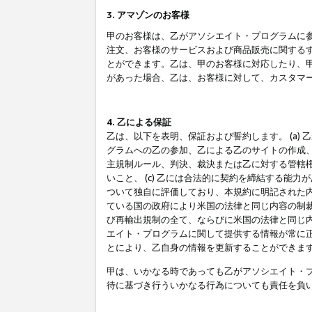
3. アマゾンのお客様
甲のお客様は、乙がアソシエイト・プログラムに
注文、お客様のサービスおよび商品販売に関する
とができます。乙は、甲のお客様に対応したり、
があった場合、乙は、お客様に対して、カスタマ
4. 乙による保証
乙は、以下を表明、保証および誓約します。 (a)
グラムへの乙の参加、乙による乙のサイトの作成
主規制ルール、判決、裁決または乙に対する管轄
いこと、 (c) 乙には合法的に契約を締結する能
ついて独自に評価しており、本規約に明記された内
ている国の政府により米国の法律と同じ内容の制裁
び再輸出規制の全て、ならびに米国の法律と同じ内
エイト・プログラムに関して提供する情報が常に
とにより、乙自身の情報を更新することができま
甲は、いかなる時であっても乙がアソシエイト・
待に基づき行ういかなる行為についても責任を負