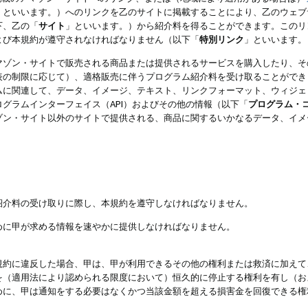
」といいます。）へのリンクを乙のサイトに掲載することにより、乙のウェブ
下、乙の「
サイト
」といいます。）から紹介料を得ることができます。このリ
よび本規約が遵守されなければなりません（以下「
特別リンク
」といいます。
マゾン・サイトで販売される商品または提供されるサービスを購入したり、そ
表の制限に応じて）、適格販売に伴うプログラム紹介料を受け取ることができ
ムに関連して、データ、イメージ、テキスト、リンクフォーマット、ウィジェ
グラムインターフェイス（API）およびその他の情報（以下「
プログラム・
ゾン・サイト以外のサイトで提供される、商品に関するいかなるデータ、イメ
紹介料の受け取りに際し、本規約を遵守しなければなりません。
めに甲が求める情報を速やかに提供しなければなりません。
規約に違反した場合、甲は、甲が利用できるその他の権利または救済に加えて
を（適用法により認められる限度において）恒久的に停止する権利を有し（お
めに、甲は通知をする必要はなくかつ当該金額を超える損害金を回復できる権