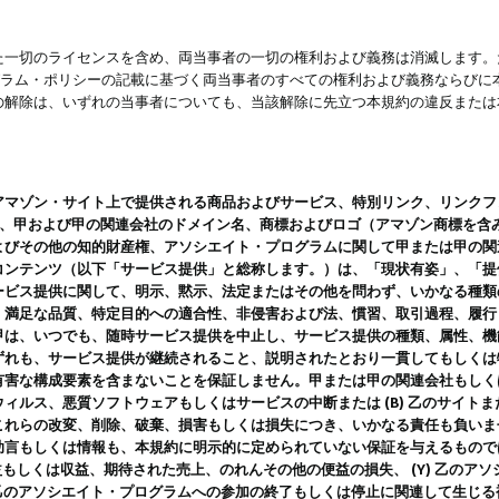
一切のライセンスを含め、両当事者の一切の権利および義務は消滅します。た
ログラム・ポリシーの記載に基づく両当事者のすべての権利および義務ならび
の解除は、いずれの当事者についても、当該解除に先立つ本規約の違反または
ン・サイト上で提供される商品およびサービス、特別リンク、リンクフォーマット、
ツ、甲および甲の関連会社のドメイン名、商標およびロゴ（アマゾン商標を含
よびその他の知的財産権、アソシエイト・プログラムに関して甲または甲の関
コンテンツ（以下「サービス提供」と総称します。）は、「現状有姿」、「提
ービス提供に関して、明示、黙示、法定またはその他を問わず、いかなる種類
、満足な品質、特定目的への適合性、非侵害および法、慣習、取引過程、履行
甲は、いつでも、随時サービス提供を中止し、サービス提供の種類、属性、機
ずれも、サービス提供が継続されること、説明されたとおり一貫してもしくは
害な構成要素を含まないことを保証しません。甲または甲の関連会社もしくはラ
ィルス、悪質ソフトウェアもしくはサービスの中断または (B) 乙のサイト
これらの改変、削除、破棄、損害もしくは損失につき、いかなる責任も負いま
助言もしくは情報も、本規約に明示的に定められていない保証を与えるもので
利益もしくは収益、期待された売上、のれんその他の便益の損失、 (Y) 乙の
) 乙のアソシエイト・プログラムへの参加の終了もしくは停止に関連して生じ