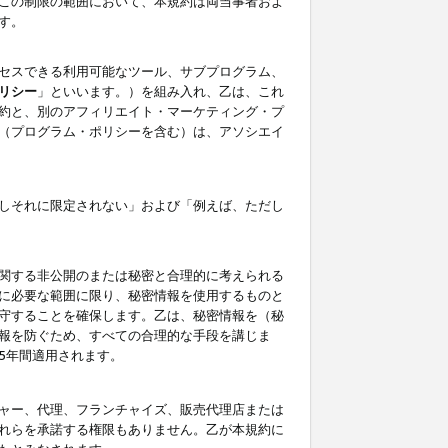
この制限の範囲において、本規約は両当事者およ
す。
セスできる利用可能なツール、サブプログラム、
リシー
」といいます。）を組み入れ、乙は、これ
約と、別のアフィリエイト・マーケティング・プ
（プログラム・ポリシーを含む）は、アソシエイ
しそれに限定されない」および「例えば、ただし
関する非公開のまたは秘密と合理的に考えられる
に必要な範囲に限り、秘密情報を使用するものと
守することを確保します。乙は、秘密情報を（秘
報を防ぐため、すべての合理的な手段を講じま
5年間適用されます。
ャー、代理、フランチャイズ、販売代理店または
れらを承諾する権限もありません。乙が本規約に