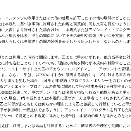
・コンテンツの表示またはその他の使用を許可したその他の場所のどこかに、
たは本規約に基づき事前に許可された内容と実質的に同じ文言を目立つように
前に文書により許可された場合以外に、本規約またはアソシエイト・プログラ
られた場合を除き、甲との関係について不実の表明や誇張（甲が乙を支援、後
る個人もしくは事業体との間の関係を表明したり暗示したりしないものとしま
録または利用した時点で開始します。乙または甲のいずれも、他方当事者に対
訟に持ち込むことなく）いつでも、理由の有無を問わず本規約を解除すること
アソシエイト・サイト上の乙のアカウントにログインし、「アカウントの管理
ます。さらに、甲は、以下のいずれかに該当する場合には、乙に対する書面通
の重大な違反を犯した場合、 (b) 甲が本規約（プログラム・ポリシーを含む）
によるアソシエイト・プログラムの参加に関連して甲が請求を受ける可能性または
参加に関連して、甲のブランドまたは名誉が損なわれる可能性があると甲が信じ
いた場合、 (f) 本規約または本規約に基づき一方当事者によりなされた行
または乙と関係があるもしくは何らかの理由により乙と協調して行動していると
) 甲が参加者に一般提供できるように、アソシエイト・プログラムを終了した
ポリシーにて特定される規定に違反した場合は、本規約の重大な違反とみなさ
例えば、取消しまたは返品を計算する）ために、解除後の合理的な期間におい