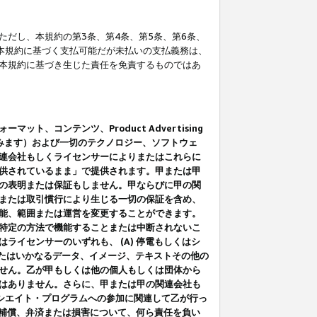
だし、本規約の第3条、第4条、第5条、第6条、
に本規約に基づく支払可能だが未払いの支払義務は、
本規約に基づき生じた責任を免責するものではあ
コンテンツ、Product Advertising
みます）および一切のテクノロジー、ソフトウェ
連会社もしくライセンサーによりまたはこれらに
供されているまま」で提供されます。甲または甲
の表明または保証もしません。甲ならびに甲の関
または取引慣行により生じる一切の保証を含め、
能、範囲または運営を変更することができます。
特定の方法で機能することまたは中断されないこ
イセンサーのいずれも、 (A) 停電もしくはシ
またはいかなるデータ、イメージ、テキストその他の
せん。乙が甲もしくは他の個人もしくは団体から
はありません。さらに、甲または甲の関連会社も
アソシエイト・プログラムへの参加に関連して乙が行っ
る補償、弁済または損害について、何ら責任を負い