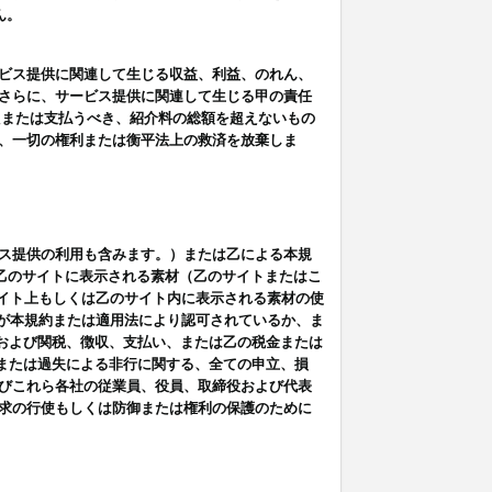
ん。
ビス提供に関連して生じる収益、利益、のれん、
さらに、サービス提供に関連して生じる甲の責任
たまたは支払うべき、紹介料の総額を超えないもの
、一切の権利または衡平法上の救済を放棄しま
ス提供の利用も含みます。）または乙による本規
は乙のサイトに表示される素材（乙のサイトまたはこ
サイト上もしくは乙のサイト内に表示される素材の使
用が本規約または適用法により認可されているか、ま
税金および関税、徴収、支払い、または乙の税金または
意または過失による非行に関する、全ての申立、損
びこれら各社の従業員、役員、取締役および代表
求の行使もしくは防御または権利の保護のために