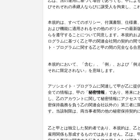
乙は、法の運用に基づく場合であっても、甲によ
びそれぞれの承継人ならびに譲受人を拘束し、こ
本規約は、すべてのポリシー、付属書類、仕様書
および機能に適用されるその他のポリシーの最新
らを遵守することについて同意します。本規約お
ログラムに基づく乙と甲の関連会社間の契約の間
ト・プログラムに関する乙と甲の間の完全なる合
本規約において、「含む」、「例」、および「例
それに限定されない」を意味します。
アソシエイト・プログラムに関連して甲が乙に提
全ての情報は、甲の「
秘密情報
」であり、将来に
し、乙のアカウントに関して秘密情報にアクセス
密保持義務を負う乙の関連会社以外の）第三者に
す。当該制限は、両当事者間の他の秘密保持契約
乙と甲とは独立した契約者であり、本規約は、乙
雇用関係も形成するものではありません。乙は、