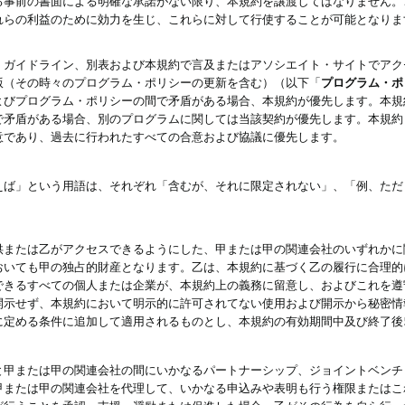
る事前の書面による明確な承諾がない限り、本規約を譲渡してはなりません。
れらの利益のために効力を生じ、これらに対して行使することが可能となりま
、ガイドライン、別表および本規約で言及またはアソシエイト・サイトでアク
版（その時々のプログラム・ポリシーの更新を含む）（以下「
プログラム・ポ
よびプログラム・ポリシーの間で矛盾がある場合、本規約が優先します。本規
で矛盾がある場合、別のプログラムに関しては当該契約が優先します。本規約
意であり、過去に行われたすべての合意および協議に優先します。
えば」という用語は、それぞれ「含むが、それに限定されない」、「例、ただ
供または乙がアクセスできるようにした、甲または甲の関連会社のいずれかに
おいても甲の独占的財産となります。乙は、本規約に基づく乙の履行に合理的
できるすべての個人または企業が、本規約上の義務に留意し、およびこれを遵
開示せず、本規約において明示的に許可されてない使用および開示から秘密情
に定める条件に追加して適用されるものとし、本規約の有効期間中及び終了後
と甲または甲の関連会社の間にいかなるパートナーシップ、ジョイントベンチ
甲または甲の関連会社を代理して、いかなる申込みや表明も行う権限またはこ