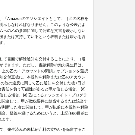
「Amazonのアソシエイトとして、［乙の名称を
明示しなければなりません。このような公表およ
ムへの乙の参加に関して公式な文書を表示しない
援または支持しているという表明または暗示を含
す。
して書面で解除通知を交付することにより、（適
ができます。ただし、当該解除の効力発生日は、
」上の乙の「アカウントの閉鎖」オプションを選択
知交付直後に、本規約を解除または乙のアカウン
のその他の違反に関して乙に通知を交付した後7日以
責任を負う可能性があると甲が信じる場合、 (d)
る場合、(e) 乙によるアソシエイト・プログラ
為に関連して、甲が徴税要件に該当するまたは該当す
甲が判断した者に関連して、甲が以前に本規約を解除
場合。疑義を避けるためにいうと、上記(a)の目的に
れます。
て、発生済みの未払紹介料の支払いを保留するこ