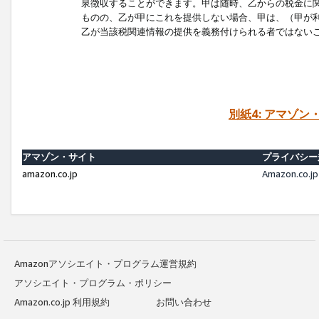
泉徴収することができます。甲は随時、乙からの税金に
ものの、乙が甲にこれを提供しない場合、甲は、（甲が
乙が当該税関連情報の提供を義務付けられる者ではない
別紙4: アマゾ
アマゾン・サイト
プライバシー
amazon.co.jp
Amazon.c
Amazonアソシエイト・プログラム運営規約
アソシエイト・プログラム・ポリシー
Amazon.co.jp 利用規約
お問い合わせ