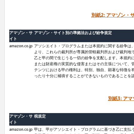
別紙2: アマゾン
アマゾン・サ
アマゾン・サイト別の準拠法および紛争規定
イト
amazon.co.jp
アソシエイト・プログラムまたは本規約に関する紛争は
より、これらの裁判所が専属的管轄裁判所および裁判地
乙と甲の間で生じうる一切の紛争を支配します。本規約
または財産権の実質的な侵害またはその主張について、
テンツにおける甲の権利は、特別、独自、顕著な特徴を
ったり十分に補填することができないものであることを
別紙3: ア
アマゾン・サ
税規定
イト
amazon.co.jp
甲は、甲がアソシエイト・プログラムに基づき乙に支払