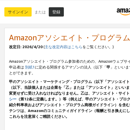
サインイン
登録
または
Amazonアソシエイト・プログラ
改定日: 2026/4/20
(
主な改定内容はこちら
をご覧ください。)
Amazonアソシエイト・プログラム参加者のための、Amazonウェブサ
申込者は
別紙1
に定める関係するアマゾンの法人（以下「
甲
」といいま
とができます。
甲のアソシエイト・マーケティング・プログラム（以下「アソシエイト
（以下、当該個人または企業を「乙」または「アソシエイト」といいま
変更せずに受け入れなければなりません。乙は、アソシエイト・サイト
シー
（第12条に定義します。）等（例えば、甲のアソシエイト・プロ
紹介料率表およびアソシエイト・プログラム商標ガイドライン）を含む本規
テンツは、Amazonのコミュニティガイドライン（報酬と引き換え
これらを注意深くご精読ください。