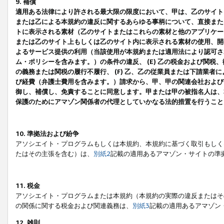
9. 補償
適用ある法律により許される最大限の限度において、甲は、乙のサイト
または乙による本規約の違反に関するあらゆる事柄について、直接または
トに表示される素材（乙のサイトまたはこれらの素材と他のアプリケーシ
または乙のサイト上もしくは乙のサイト内に表示される素材の使用、開発
よるサービス提供の利用（当該使用が本規約または適用法により認可され
ム・ポリシーを含みます。）の条件の違反、 (E) 乙の税金および関
の義務または関税の履行不履行、 (F) 乙、乙の従業員または下請業
び経費（弁護士費用を含みます。）請求から、甲、甲の関連会社および
御し、補償し、免責することに同意します。甲または甲の被指名人は、
保護のためにアマゾン関係者の代理としていかなる法的措置を行うこと
10. 準拠法および紛争
アソシエイト・プログラムもしくは本規約、本規約に基づく取引もしく
たはその主張を含む）は、
別紙2
記載の適用あるアマゾン・サイトの準
11. 税金
アソシエイト・プログラムまたは本規約（本規約の実際の違反またはそ
の関係に関する税金および関連義務は、
別紙3
記載の適用あるアマゾン
12. 雑則