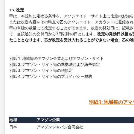
13. 改定
甲は、本規約に定める条件を、アソシエイト・サイト上に改定のお知ら
または改定内容をその時点で乙のアソシエイト・アカウントに登録され
甲の単独の裁量にて改定することができます。改定の発効日は、記載さ
て、当該通知の交付日から7日以降の日とします。
改定の発効日以後も
たこととなります。乙が改定を受け入れることができない場合、乙の唯
別紙 1: 地域毎のアマゾン企業およびアマゾン・サイト
別紙 2: アマゾン・サイト毎の準拠法および紛争規定
別紙 3: アマゾン・サイト毎の税規定
別紙 4: アマゾン・サイト毎のプライバシー規約
別紙1: 地域毎のア
地域
アマゾン企業
日本
アマゾンジャパン合同会社