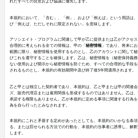
れたすべての合意および協議に優先します。
本規約において、「含む」、「例」、および「例えば」という用語は、
び「例えば、ただしそれに限定されない」を意味します。
アソシエイト・プログラムに関連して甲が乙に提供または乙がアクセス
合理的に考えられる全ての情報は、甲の「
秘密情報
」であり、将来にお
範囲に限り、秘密情報を使用するものとし、乙のアカウントに関して秘
びこれを遵守することを確保します。乙は、秘密情報を（秘密保持義務
ない使用および開示から秘密情報を防ぐため、すべての合理的な手段を
されるものとし、本規約の有効期間中及び終了後5年間適用されます。
乙と甲とは独立した契約者であり、本規約は、乙と甲または甲の関連会
ズ、販売代理店または雇用関係も形成するものではありません。乙は、
承諾する権限もありません。乙が本規約に定める事項に関連する行為を
為を自ら行ったとみなされます。
本規約にこれと矛盾する定めがあったとしても、本規約のいかなる条項
る、または罰せられる方法での行動を、本規約の当事者に誘導し、解釈
します。