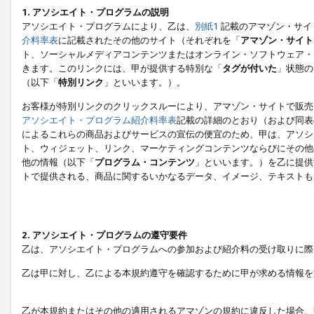
1. アソシエイト・プログラムの説明
アソシエイト・プログラムにより、乙は、
別紙1
記載のアマゾン・サイ
介料率表
に記載されたその他のサイト（それぞれを「
アマゾン・サイト
ト、ソーシャルメディアコンテンツまたはオンライン・ソフトウェア・
きます。このリンクには、甲が提供する特別な「
タグが付いた
」状態の
（以下「
特別リンク
」といいます。）。
お客様が特別リンクのクリックスルーにより、アマゾン・サイトで販売
アソシエイト・プログラム紹介料率表
記載の詳細のとおり（および同表
によるこれらの商品およびサービスの宣伝の便宜のため、甲は、アソシ
ト、ウィジェット、リンク、マーケティングコンテンツならびにその他
他の情報（以下「
プログラム・コンテンツ
」といいます。）を乙に提供
トで提供される、商品に関するいかなるデータ、イメージ、テキストも
2. アソシエイト・プログラムの遵守要件
乙は、アソシエイト・プログラムへの参加および紹介料の受け取りに際
乙は甲に対し、乙による本規約遵守を確認するために甲が求める情報を
乙が本規約またはその他の適用されるアマゾンの規約に違反した場合、