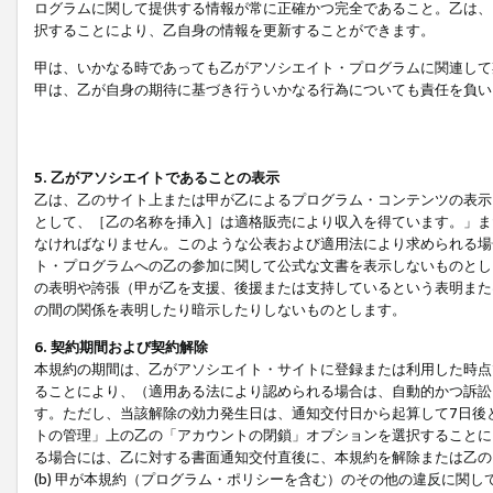
ログラムに関して提供する情報が常に正確かつ完全であること。乙は、
択することにより、乙自身の情報を更新することができます。
甲は、いかなる時であっても乙がアソシエイト・プログラムに関連して
甲は、乙が自身の期待に基づき行ういかなる行為についても責任を負い
5. 乙がアソシエイトであることの表示
乙は、乙のサイト上または甲が乙によるプログラム・コンテンツの表示ま
として、［乙の名称を挿入］は適格販売により収入を得ています。」ま
なければなりません。このような公表および適用法により求められる場
ト・プログラムへの乙の参加に関して公式な文書を表示しないものとし
の表明や誇張（甲が乙を支援、後援または支持しているという表明また
の間の関係を表明したり暗示したりしないものとします。
6. 契約期間および契約解除
本規約の期間は、乙がアソシエイト・サイトに登録または利用した時点
ることにより、（適用ある法により認められる場合は、自動的かつ訴訟
す。ただし、当該解除の効力発生日は、通知交付日から起算して7日後
トの管理」上の乙の「アカウントの閉鎖」オプションを選択することに
る場合には、乙に対する書面通知交付直後に、本規約を解除または乙のア
(b) 甲が本規約（プログラム・ポリシーを含む）のその他の違反に関し