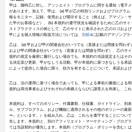
甲は、随時乙に対し、アソシエイト・プログラムに関する通知（電子メ
があります。加えて、甲は、 (a) 甲が乙の特別リンクおよびプログ
報をモニター、記録、使用および開示すること（例えば、アマゾン・サ
た甲のお客様など）、 (b) 本規約の遵守状況を確認するために乙のサイ
ストプラクティスの例として、乙のサイトに表示された乙のロゴおよび
甲による個人情報の取扱方法については、
別紙4
に記載のアマゾンプラ
乙は、 (a) 甲および甲の関連会社がいつでも（直接または間接を問わず
および甲の関連会社がいつでも（直接または間接を問わず）、乙のサイ
規約の規定を厳密に履行しない場合でも、本規約の当該規定またはその他
る決定及び更新、甲がなしうる活動、甲が本規約に基づきなしうる承認
によって提供した場合に限り、効力を有することについて、承諾および
乙は、法の運用に基づく場合であっても、甲による事前の書面による明
規約は両当事者およびそれぞれの承継人ならびに譲受人を拘束し、これ
本規約は、すべてのポリシー、付属書類、仕様書、ガイドライン、別表
ル、サブプログラム、および機能に適用されるその他のポリシーの最新
ー
」といいます。）を組み入れ、乙は、これらを遵守することについて
先します。本規約と、別のアフィリエイト・マーケティング・プログラ
ては当該契約が優先します。本規約（プログラム・ポリシーを含む）は