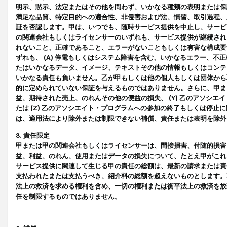
明示、黙示、法定またはその他を問わず、いかなる種類の表明または保
満足な品質、特定目的への適合性、非侵害および法、慣習、取引過程、
証を否認します。甲は、いつでも、随時サービス提供を中止し、サービ
の関連会社もしくはライセンサーのいずれも、サービス提供が継続され
れないこと、正確であること、エラーがないこともしくは有害な構成要
ずれも、 (A) 停電もしくはシステム障害を含む、いかなるエラー、不
たはいかなるデータ、イメージ、テキストその他の情報もしくはコンテ
いかなる責任も負いません。乙が甲もしくは他の個人もしくは団体から
的に定められていない保証を与えるものではありません。さらに、甲また
益、期待された売上、のれんその他の便益の損失、 (Y) 乙のアソシ
たは (Z) 乙のアソシエイト・プログラムへの参加の終了もしくは停
は、適用法により除外または制限できない補償、責任または表明を除外
8. 責任限定
甲または甲の関連会社もしくはライセンサーは、間接損害、付随的損害
益、利益、のれん、使用またはデータの損失について、たとえ甲がこれ
サービス提供に関連して生じる甲の責任の総額は、最新の請求または責
支払われたまたは支払うべき、紹介料の総額を超えないものとします。
法上の救済を求める権利を含め、一切の権利または衡平法上の救済を放
任を制限するものではありません。