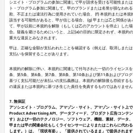
シエイト・プログラムの参加に関連して甲が請求を受ける可能性または責
ト・プログラム参加に関連して、甲のブランドまたは名誉が損なわれる可
欺、不正または違法行為に使用されていた場合、 (f) 本規約または
該当する可能性があると、甲が信じる場合、 (g) 甲または乙と関係
て、甲が以前に本規約を解除（もしくは乙のアカウントを停止）した場合
合。疑義を避けるためにいうと、上記(a)の目的に限定されず、本規約
重大な違反とみなされます。
甲は、正確な金額が支払われたことを確認する（例えば、取消しまたは
支払いを保留することがあります。
本規約の解除に伴い、本規約に関連して付与された一切のライセンスを
条、第5条、第6条、第7条、第8条、第10条および第11条およびプ
基づく支払可能だが未払いの支払義務は、本規約の解除後も存続するも
の違反または本規約に基づき生じた責任を免責するものではありません
7. 無保証
アソシエイト・プログラム、アマゾン・サイト、アマゾン・サイト上で
Product Advertising API、データフィード、プロダクト
す）および一切のテクノロジー、ソフトウェア、機能、素材、データ、
甲または甲の関連会社もしくライセンサーによりまたはこれらに代わる
します。）は、「現状有姿」、「提供されているまま」で提供されます