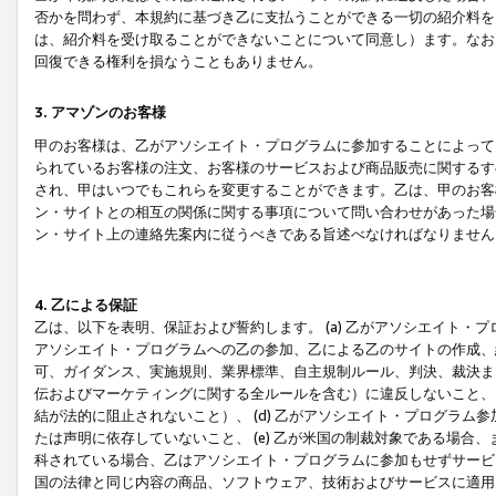
否かを問わず、本規約に基づき乙に支払うことができる一切の紹介料を
は、紹介料を受け取ることができないことについて同意し）ます。なお
回復できる権利を損なうこともありません。
3. アマゾンのお客様
甲のお客様は、乙がアソシエイト・プログラムに参加することによって
られているお客様の注文、お客様のサービスおよび商品販売に関するす
され、甲はいつでもこれらを変更することができます。乙は、甲のお客
ン・サイトとの相互の関係に関する事項について問い合わせがあった場
ン・サイト上の連絡先案内に従うべきである旨述べなければなりません
4. 乙による保証
乙は、以下を表明、保証および誓約します。 (a) 乙がアソシエイト・
アソシエイト・プログラムへの乙の参加、乙による乙のサイトの作成、
可、ガイダンス、実施規則、業界標準、自主規制ルール、判決、裁決ま
伝およびマーケティングに関する全ルールを含む）に違反しないこと、 
結が法的に阻止されないこと）、 (d) 乙がアソシエイト・プログラ
たは声明に依存していないこと、 (e) 乙が米国の制裁対象である場
科されている場合、乙はアソシエイト・プログラムに参加もせずサービス
国の法律と同じ内容の商品、ソフトウェア、技術およびサービスに適用さ