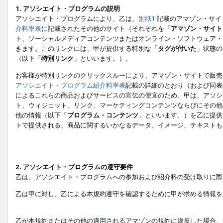
1. アソシエイト・プログラムの説明
アソシエイト・プログラムにより、乙は、
別紙1
記載のアマゾン・サイ
介料率表
に記載されたその他のサイト（それぞれを「
アマゾン・サイト
ト、ソーシャルメディアコンテンツまたはオンライン・ソフトウェア・
きます。このリンクには、甲が提供する特別な「
タグが付いた
」状態の
（以下「
特別リンク
」といいます。）。
お客様が特別リンクのクリックスルーにより、アマゾン・サイトで販売
アソシエイト・プログラム紹介料率表
記載の詳細のとおり（および同表
によるこれらの商品およびサービスの宣伝の便宜のため、甲は、アソシ
ト、ウィジェット、リンク、マーケティングコンテンツならびにその他
他の情報（以下「
プログラム・コンテンツ
」といいます。）を乙に提供
トで提供される、商品に関するいかなるデータ、イメージ、テキストも
2. アソシエイト・プログラムの遵守要件
乙は、アソシエイト・プログラムへの参加および紹介料の受け取りに際
乙は甲に対し、乙による本規約遵守を確認するために甲が求める情報を
乙が本規約またはその他の適用されるアマゾンの規約に違反した場合、