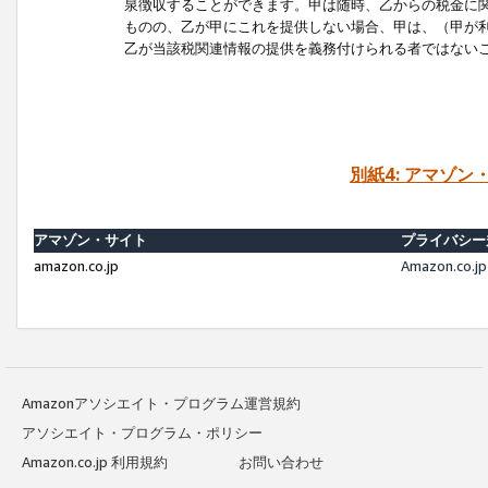
泉徴収することができます。甲は随時、乙からの税金に
ものの、乙が甲にこれを提供しない場合、甲は、（甲が
乙が当該税関連情報の提供を義務付けられる者ではない
別紙4: アマゾ
アマゾン・サイト
プライバシー
amazon.co.jp
Amazon.c
Amazonアソシエイト・プログラム運営規約
アソシエイト・プログラム・ポリシー
Amazon.co.jp 利用規約
お問い合わせ