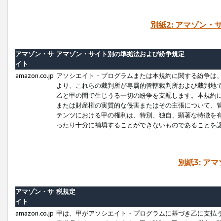
別紙2: アマゾン
アマゾン・サ
アマゾン・サイト別の準拠法および紛争規定
イト
amazon.co.jp
アソシエイト・プログラムまたは本規約に関する紛争は
より、これらの裁判所が専属的管轄裁判所および裁判地
乙と甲の間で生じうる一切の紛争を支配します。本規約
または財産権の実質的な侵害またはその主張について、
テンツにおける甲の権利は、特別、独自、顕著な特徴を
ったり十分に補填することができないものであることを
別紙3: ア
アマゾン・サ
税規定
イト
amazon.co.jp
甲は、甲がアソシエイト・プログラムに基づき乙に支払