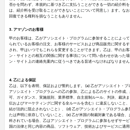
否かを問わず、本規約に基づき乙に支払うことができる一切の紹介料を
は、紹介料を受け取ることができないことについて同意し）ます。なお
回復できる権利を損なうこともありません。
3. アマゾンのお客様
甲のお客様は、乙がアソシエイト・プログラムに参加することによって
られているお客様の注文、お客様のサービスおよび商品販売に関するす
され、甲はいつでもこれらを変更することができます。乙は、甲のお客
ン・サイトとの相互の関係に関する事項について問い合わせがあった場
ン・サイト上の連絡先案内に従うべきである旨述べなければなりません
4. 乙による保証
乙は、以下を表明、保証および誓約します。 (a) 乙がアソシエイト・
アソシエイト・プログラムへの乙の参加、乙による乙のサイトの作成、
可、ガイダンス、実施規則、業界標準、自主規制ルール、判決、裁決ま
伝およびマーケティングに関する全ルールを含む）に違反しないこと、 
結が法的に阻止されないこと）、 (d) 乙がアソシエイト・プログラ
たは声明に依存していないこと、 (e) 乙が米国の制裁対象である場
科されている場合、乙はアソシエイト・プログラムに参加もせずサービス
国の法律と同じ内容の商品、ソフトウェア、技術およびサービスに適用さ