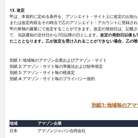
13. 改定
甲は、本規約に定める条件を、アソシエイト・サイト上に改定のお知ら
または改定内容をその時点で乙のアソシエイト・アカウントに登録され
甲の単独の裁量にて改定することができます。改定の発効日は、記載さ
て、当該通知の交付日から7日以降の日とします。
改定の発効日以後も
たこととなります。乙が改定を受け入れることができない場合、乙の唯
別紙 1: 地域毎のアマゾン企業およびアマゾン・サイト
別紙 2: アマゾン・サイト毎の準拠法および紛争規定
別紙 3: アマゾン・サイト毎の税規定
別紙 4: アマゾン・サイト毎のプライバシー規約
別紙1: 地域毎のア
地域
アマゾン企業
日本
アマゾンジャパン合同会社