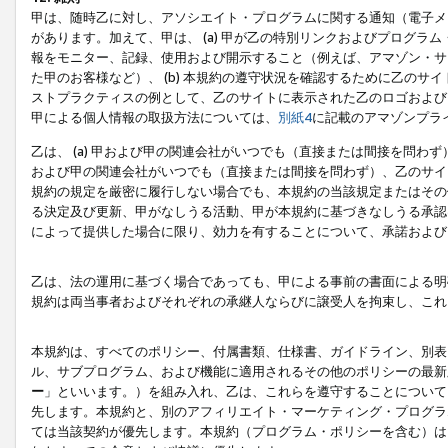
甲は、随時乙に対し、アソシエイト・プログラムに関する通知（電子メ
があります。加えて、甲は、 (a) 甲が乙の特別リンクおよびプログ
報をモニター、記録、使用および開示すること（例えば、アマゾン・サ
た甲のお客様など）、 (b) 本規約の遵守状況を確認するために乙のサイ
ストプラクティスの例として、乙のサイトに表示された乙のロゴおよび
甲による個人情報の取扱方法については、
別紙4
に記載のアマゾンプラ
乙は、 (a) 甲および甲の関連会社がいつでも（直接または間接を問わず
および甲の関連会社がいつでも（直接または間接を問わず）、乙のサイ
規約の規定を厳密に履行しない場合でも、本規約の当該規定またはその他
る決定及び更新、甲がなしうる活動、甲が本規約に基づきなしうる承認
によって提供した場合に限り、効力を有することについて、承諾および
乙は、法の運用に基づく場合であっても、甲による事前の書面による明
規約は両当事者およびそれぞれの承継人ならびに譲受人を拘束し、これ
本規約は、すべてのポリシー、付属書類、仕様書、ガイドライン、別表
ル、サブプログラム、および機能に適用されるその他のポリシーの最新
ー
」といいます。）を組み入れ、乙は、これらを遵守することについて
先します。本規約と、別のアフィリエイト・マーケティング・プログラ
ては当該契約が優先します。本規約（プログラム・ポリシーを含む）は