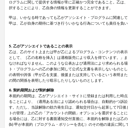
ログラムに関して提供する情報が常に正確かつ完全であること。乙は、
択することにより、乙自身の情報を更新することができます。
甲は、いかなる時であっても乙がアソシエイト・プログラムに関連して
甲は、乙が自身の期待に基づき行ういかなる行為についても責任を負い
5. 乙がアソシエイトであることの表示
乙は、乙のサイト上または甲が乙によるプログラム・コンテンツの表示ま
として、［乙の名称を挿入］は適格販売により収入を得ています。」ま
なければなりません。このような公表および適用法により求められる場
ト・プログラムへの乙の参加に関して公式な文書を表示しないものとし
の表明や誇張（甲が乙を支援、後援または支持しているという表明また
の間の関係を表明したり暗示したりしないものとします。
6. 契約期間および契約解除
本規約の期間は、乙がアソシエイト・サイトに登録または利用した時点
ることにより、（適用ある法により認められる場合は、自動的かつ訴訟
す。ただし、当該解除の効力発生日は、通知交付日から起算して7日後
トの管理」上の乙の「アカウントの閉鎖」オプションを選択することに
る場合には、乙に対する書面通知交付直後に、本規約を解除または乙のア
(b) 甲が本規約（プログラム・ポリシーを含む）のその他の違反に関し