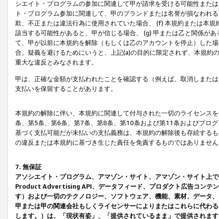
シエイト・プログラムの参加に関連して甲が請求を受ける可能性または責
ト・プログラム参加に関連して、甲のブランドまたは名誉が損なわれる可
欺、不正または違法行為に使用されていた場合、 (f) 本規約または
該当する可能性があると、甲が信じる場合、 (g) 甲または乙と関係
て、甲が以前に本規約を解除（もしくは乙のアカウントを停止）した場合
合。疑義を避けるためにいうと、上記(a)の目的に限定されず、本規約
重大な違反とみなされます。
甲は、正確な金額が支払われたことを確認する（例えば、取消しまたは
支払いを保留することがあります。
本規約の解除に伴い、本規約に関連して付与された一切のライセンスを
条、第5条、第6条、第7条、第8条、第10条および第11条およびプ
基づく支払可能だが未払いの支払義務は、本規約の解除後も存続するも
の違反または本規約に基づき生じた責任を免責するものではありません
7. 無保証
アソシエイト・プログラム、アマゾン・サイト、アマゾン・サイト上で
Product Advertising API、データフィード、プロダクト
す）および一切のテクノロジー、ソフトウェア、機能、素材、データ、
甲または甲の関連会社もしくライセンサーによりまたはこれらに代わる
します。）は、「現状有姿」、「提供されているまま」で提供されます