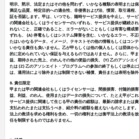
明示、黙示、法定またはその他を問わず、いかなる種類の表明または保
満足な品質、特定目的への適合性、非侵害および法、慣習、取引過程、
証を否認します。甲は、いつでも、随時サービス提供を中止し、サービ
の関連会社もしくはライセンサーのいずれも、サービス提供が継続され
れないこと、正確であること、エラーがないこともしくは有害な構成要
ずれも、 (A) 停電もしくはシステム障害を含む、いかなるエラー、不
たはいかなるデータ、イメージ、テキストその他の情報もしくはコンテ
いかなる責任も負いません。乙が甲もしくは他の個人もしくは団体から
的に定められていない保証を与えるものではありません。さらに、甲また
益、期待された売上、のれんその他の便益の損失、 (Y) 乙のアソシ
たは (Z) 乙のアソシエイト・プログラムへの参加の終了もしくは停
は、適用法により除外または制限できない補償、責任または表明を除外
8. 責任限定
甲または甲の関連会社もしくはライセンサーは、間接損害、付随的損害
益、利益、のれん、使用またはデータの損失について、たとえ甲がこれ
サービス提供に関連して生じる甲の責任の総額は、最新の請求または責
支払われたまたは支払うべき、紹介料の総額を超えないものとします。
法上の救済を求める権利を含め、一切の権利または衡平法上の救済を放
任を制限するものではありません。