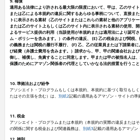
9. 補償
適用ある法律により許される最大限の限度において、甲は、乙のサイト
または乙による本規約の違反に関するあらゆる事柄について、直接または
トに表示される素材（乙のサイトまたはこれらの素材と他のアプリケーシ
または乙のサイト上もしくは乙のサイト内に表示される素材の使用、開発
よるサービス提供の利用（当該使用が本規約または適用法により認可され
ム・ポリシーを含みます。）の条件の違反、 (E) 乙の税金および関
の義務または関税の履行不履行、 (F) 乙、乙の従業員または下請業
び経費（弁護士費用を含みます。）請求から、甲、甲の関連会社および
御し、補償し、免責することに同意します。甲または甲の被指名人は、
保護のためにアマゾン関係者の代理としていかなる法的措置を行うこと
10. 準拠法および紛争
アソシエイト・プログラムもしくは本規約、本規約に基づく取引もしく
たはその主張を含む）は、
別紙2
記載の適用あるアマゾン・サイトの準
11. 税金
アソシエイト・プログラムまたは本規約（本規約の実際の違反またはそ
の関係に関する税金および関連義務は、
別紙3
記載の適用あるアマゾン
12. 雑則