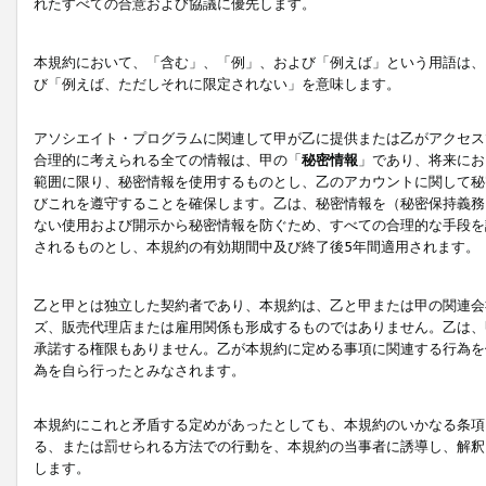
れたすべての合意および協議に優先します。
本規約において、「含む」、「例」、および「例えば」という用語は、
び「例えば、ただしそれに限定されない」を意味します。
アソシエイト・プログラムに関連して甲が乙に提供または乙がアクセス
合理的に考えられる全ての情報は、甲の「
秘密情報
」であり、将来にお
範囲に限り、秘密情報を使用するものとし、乙のアカウントに関して秘
びこれを遵守することを確保します。乙は、秘密情報を（秘密保持義務
ない使用および開示から秘密情報を防ぐため、すべての合理的な手段を
されるものとし、本規約の有効期間中及び終了後5年間適用されます。
乙と甲とは独立した契約者であり、本規約は、乙と甲または甲の関連会
ズ、販売代理店または雇用関係も形成するものではありません。乙は、
承諾する権限もありません。乙が本規約に定める事項に関連する行為を
為を自ら行ったとみなされます。
本規約にこれと矛盾する定めがあったとしても、本規約のいかなる条項
る、または罰せられる方法での行動を、本規約の当事者に誘導し、解釈
します。