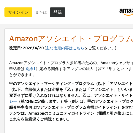
サインイン
登録
または
Amazonアソシエイト・プログラ
改定日: 2026/4/20
(
主な改定内容はこちら
をご覧ください。)
Amazonアソシエイト・プログラム参加者のための、Amazonウェブサ
申込者は
別紙1
に定める関係するアマゾンの法人（以下「
甲
」といいま
とができます。
甲のアソシエイト・マーケティング・プログラム（以下「アソシエイト
（以下、当該個人または企業を「乙」または「アソシエイト」といいま
変更せずに受け入れなければなりません。乙は、アソシエイト・サイト
シー
（第12条に定義します。）等（例えば、甲のアソシエイト・プロ
紹介料率表およびアソシエイト・プログラム商標ガイドライン）を含む本規
テンツは、Amazonのコミュニティガイドライン（報酬と引き換え
これらを注意深くご精読ください。