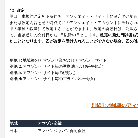
13. 改定
甲は、本規約に定める条件を、アソシエイト・サイト上に改定のお知ら
または改定内容をその時点で乙のアソシエイト・アカウントに登録され
甲の単独の裁量にて改定することができます。改定の発効日は、記載さ
て、当該通知の交付日から7日以降の日とします。
改定の発効日以後も
たこととなります。乙が改定を受け入れることができない場合、乙の唯
別紙 1: 地域毎のアマゾン企業およびアマゾン・サイト
別紙 2: アマゾン・サイト毎の準拠法および紛争規定
別紙 3: アマゾン・サイト毎の税規定
別紙 4: アマゾン・サイト毎のプライバシー規約
別紙1: 地域毎のア
地域
アマゾン企業
日本
アマゾンジャパン合同会社