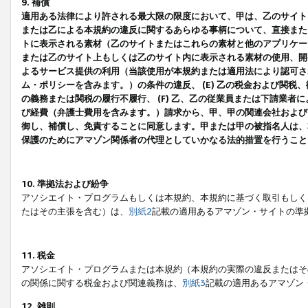
9. 補償
適用ある法律により許される最大限の限度において、甲は、乙のサイト
または乙による本規約の違反に関するあらゆる事柄について、直接または
トに表示される素材（乙のサイトまたはこれらの素材と他のアプリケーシ
または乙のサイト上もしくは乙のサイト内に表示される素材の使用、開発
よるサービス提供の利用（当該使用が本規約または適用法により認可され
ム・ポリシーを含みます。）の条件の違反、 (E) 乙の税金および関
の義務または関税の履行不履行、 (F) 乙、乙の従業員または下請業
び経費（弁護士費用を含みます。）請求から、甲、甲の関連会社および
御し、補償し、免責することに同意します。甲または甲の被指名人は、
保護のためにアマゾン関係者の代理としていかなる法的措置を行うこと
10. 準拠法および紛争
アソシエイト・プログラムもしくは本規約、本規約に基づく取引もしく
たはその主張を含む）は、
別紙2
記載の適用あるアマゾン・サイトの準
11. 税金
アソシエイト・プログラムまたは本規約（本規約の実際の違反またはそ
の関係に関する税金および関連義務は、
別紙3
記載の適用あるアマゾン
12. 雑則