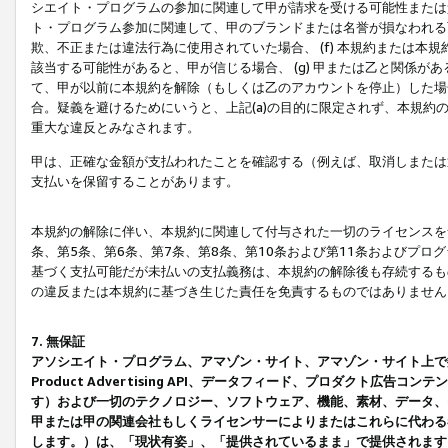
シエイト・プログラムの参加に関連して甲が請求を受ける可能性または責
ト・プログラム参加に関連して、甲のブランドまたは名誉が損なわれる可
欺、不正または違法行為に使用されていた場合、 (f) 本規約または
該当する可能性があると、甲が信じる場合、 (g) 甲または乙と関係
て、甲が以前に本規約を解除（もしくは乙のアカウントを停止）した場合
合。疑義を避けるためにいうと、上記(a)の目的に限定されず、本規約
重大な違反とみなされます。
甲は、正確な金額が支払われたことを確認する（例えば、取消しまたは
支払いを保留することがあります。
本規約の解除に伴い、本規約に関連して付与された一切のライセンスを
条、第5条、第6条、第7条、第8条、第10条および第11条およびプ
基づく支払可能だが未払いの支払義務は、本規約の解除後も存続するも
の違反または本規約に基づき生じた責任を免責するものではありません
7. 無保証
アソシエイト・プログラム、アマゾン・サイト、アマゾン・サイト上で
Product Advertising API、データフィード、プロダクト
す）および一切のテクノロジー、ソフトウェア、機能、素材、データ、
甲または甲の関連会社もしくライセンサーによりまたはこれらに代わる
します。）は、「現状有姿」、「提供されているまま」で提供されます