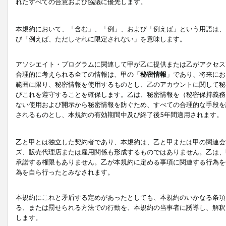
れたすべての合意および協議に優先します。
本規約において、「含む」、「例」、および「例えば」という用語は、
び「例えば、ただしそれに限定されない」を意味します。
アソシエイト・プログラムに関連して甲が乙に提供または乙がアクセス
合理的に考えられる全ての情報は、甲の「
秘密情報
」であり、将来にお
範囲に限り、秘密情報を使用するものとし、乙のアカウントに関して秘
びこれを遵守することを確保します。乙は、秘密情報を（秘密保持義務
ない使用および開示から秘密情報を防ぐため、すべての合理的な手段を
されるものとし、本規約の有効期間中及び終了後5年間適用されます。
乙と甲とは独立した契約者であり、本規約は、乙と甲または甲の関連会
ズ、販売代理店または雇用関係も形成するものではありません。乙は、
承諾する権限もありません。乙が本規約に定める事項に関連する行為を
為を自ら行ったとみなされます。
本規約にこれと矛盾する定めがあったとしても、本規約のいかなる条項
る、または罰せられる方法での行動を、本規約の当事者に誘導し、解釈
します。