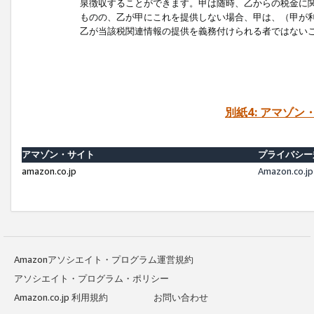
泉徴収することができます。甲は随時、乙からの税金に
ものの、乙が甲にこれを提供しない場合、甲は、（甲が
乙が当該税関連情報の提供を義務付けられる者ではない
別紙4: アマゾ
アマゾン・サイト
プライバシー
amazon.co.jp
Amazon.c
Amazonアソシエイト・プログラム運営規約
アソシエイト・プログラム・ポリシー
Amazon.co.jp 利用規約
お問い合わせ