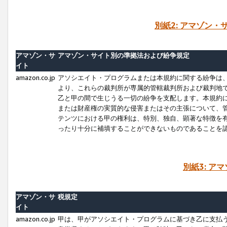
別紙2: アマゾン
アマゾン・サ
アマゾン・サイト別の準拠法および紛争規定
イト
amazon.co.jp
アソシエイト・プログラムまたは本規約に関する紛争は
より、これらの裁判所が専属的管轄裁判所および裁判地
乙と甲の間で生じうる一切の紛争を支配します。本規約
または財産権の実質的な侵害またはその主張について、
テンツにおける甲の権利は、特別、独自、顕著な特徴を
ったり十分に補填することができないものであることを
別紙3: ア
アマゾン・サ
税規定
イト
amazon.co.jp
甲は、甲がアソシエイト・プログラムに基づき乙に支払