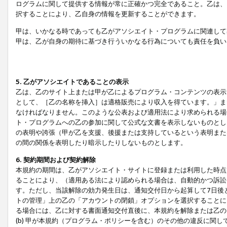
ログラムに関して提供する情報が常に正確かつ完全であること。乙は、
択することにより、乙自身の情報を更新することができます。
甲は、いかなる時であっても乙がアソシエイト・プログラムに関連して
甲は、乙が自身の期待に基づき行ういかなる行為についても責任を負い
5. 乙がアソシエイトであることの表示
乙は、乙のサイト上または甲が乙によるプログラム・コンテンツの表示ま
として、［乙の名称を挿入］は適格販売により収入を得ています。」ま
なければなりません。このような公表および適用法により求められる場
ト・プログラムへの乙の参加に関して公式な文書を表示しないものとし
の表明や誇張（甲が乙を支援、後援または支持しているという表明また
の間の関係を表明したり暗示したりしないものとします。
6. 契約期間および契約解除
本規約の期間は、乙がアソシエイト・サイトに登録または利用した時点
ることにより、（適用ある法により認められる場合は、自動的かつ訴訟
す。ただし、当該解除の効力発生日は、通知交付日から起算して7日後
トの管理」上の乙の「アカウントの閉鎖」オプションを選択することに
る場合には、乙に対する書面通知交付直後に、本規約を解除または乙のア
(b) 甲が本規約（プログラム・ポリシーを含む）のその他の違反に関し