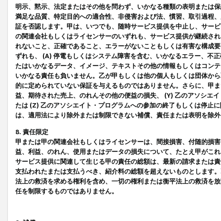
明示、黙示、法定またはその他を問わず、いかなる種類の表明または保
満足な品質、特定目的への適合性、非侵害および法、慣習、取引過程、
証を否認します。甲は、いつでも、随時サービス提供を中止し、サービ
の関連会社もしくはライセンサーのいずれも、サービス提供が継続され
れないこと、正確であること、エラーがないこともしくは有害な構成要
ずれも、 (A) 停電もしくはシステム障害を含む、いかなるエラー、不
たはいかなるデータ、イメージ、テキストその他の情報もしくはコンテ
いかなる責任も負いません。乙が甲もしくは他の個人もしくは団体から
的に定められていない保証を与えるものではありません。さらに、甲また
益、期待された売上、のれんその他の便益の損失、 (Y) 乙のアソシ
たは (Z) 乙のアソシエイト・プログラムへの参加の終了もしくは停
は、適用法により除外または制限できない補償、責任または表明を除外
8. 責任限定
甲または甲の関連会社もしくはライセンサーは、間接損害、付随的損害
益、利益、のれん、使用またはデータの損失について、たとえ甲がこれ
サービス提供に関連して生じる甲の責任の総額は、最新の請求または責
支払われたまたは支払うべき、紹介料の総額を超えないものとします。
法上の救済を求める権利を含め、一切の権利または衡平法上の救済を放
任を制限するものではありません。