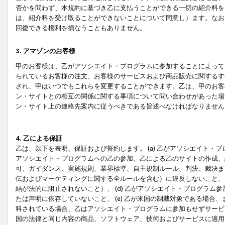
否かを問わず、本規約に基づき乙に支払うことができる一切の紹介料を
は、紹介料を受け取ることができないことについて同意し）ます。なお
回復できる権利を損なうこともありません。
3. アマゾンのお客様
甲のお客様は、乙がアソシエイト・プログラムに参加することによって
られているお客様の注文、お客様のサービスおよび商品販売に関するす
され、甲はいつでもこれらを変更することができます。乙は、甲のお客
ン・サイトとの相互の関係に関する事項について問い合わせがあった場
ン・サイト上の連絡先案内に従うべきである旨述べなければなりません
4. 乙による保証
乙は、以下を表明、保証および誓約します。 (a) 乙がアソシエイト・
アソシエイト・プログラムへの乙の参加、乙による乙のサイトの作成、
可、ガイダンス、実施規則、業界標準、自主規制ルール、判決、裁決ま
伝およびマーケティングに関する全ルールを含む）に違反しないこと、 
結が法的に阻止されないこと）、 (d) 乙がアソシエイト・プログラ
たは声明に依存していないこと、 (e) 乙が米国の制裁対象である場
科されている場合、乙はアソシエイト・プログラムに参加もせずサービス
国の法律と同じ内容の商品、ソフトウェア、技術およびサービスに適用さ