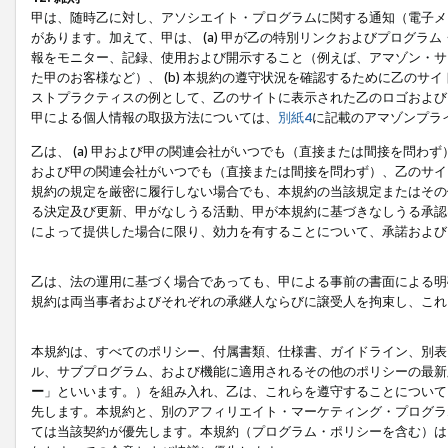
甲は、随時乙に対し、アソシエイト・プログラムに関する通知（電子メ
があります。加えて、甲は、 (a) 甲が乙の特別リンクおよびプログ
報をモニター、記録、使用および開示すること（例えば、アマゾン・サ
た甲のお客様など）、 (b) 本規約の遵守状況を確認するために乙のサイ
ストプラクティスの例として、乙のサイトに表示された乙のロゴおよび
甲による個人情報の取扱方法については、
別紙4
に記載のアマゾンプラ
乙は、 (a) 甲および甲の関連会社がいつでも（直接または間接を問わず
および甲の関連会社がいつでも（直接または間接を問わず）、乙のサイ
規約の規定を厳密に履行しない場合でも、本規約の当該規定またはその他
る決定及び更新、甲がなしうる活動、甲が本規約に基づきなしうる承認
によって提供した場合に限り、効力を有することについて、承諾および
乙は、法の運用に基づく場合であっても、甲による事前の書面による明
規約は両当事者およびそれぞれの承継人ならびに譲受人を拘束し、これ
本規約は、すべてのポリシー、付属書類、仕様書、ガイドライン、別表
ル、サブプログラム、および機能に適用されるその他のポリシーの最新
ー
」といいます。）を組み入れ、乙は、これらを遵守することについて
先します。本規約と、別のアフィリエイト・マーケティング・プログラ
ては当該契約が優先します。本規約（プログラム・ポリシーを含む）は