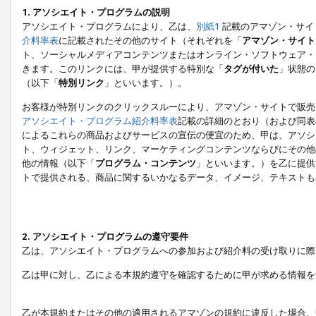
1. アソシエイト・プログラムの説明
アソシエイト・プログラムにより、乙は、
別紙1
記載のアマゾン・サイ
介料率表
に記載されたその他のサイト（それぞれを「
アマゾン・サイト
ト、ソーシャルメディアコンテンツまたはオンライン・ソフトウェア・
きます。このリンクには、甲が提供する特別な「
タグが付いた
」状態の
（以下「
特別リンク
」といいます。）。
お客様が特別リンクのクリックスルーにより、アマゾン・サイトで販売
アソシエイト・プログラム紹介料率表
記載の詳細のとおり（および同表
によるこれらの商品およびサービスの宣伝の便宜のため、甲は、アソシ
ト、ウィジェット、リンク、マーケティングコンテンツならびにその他
他の情報（以下「
プログラム・コンテンツ
」といいます。）を乙に提供
トで提供される、商品に関するいかなるデータ、イメージ、テキストも
2. アソシエイト・プログラムの遵守要件
乙は、アソシエイト・プログラムへの参加および紹介料の受け取りに際
乙は甲に対し、乙による本規約遵守を確認するために甲が求める情報を
乙が本規約またはその他の適用されるアマゾンの規約に違反した場合、