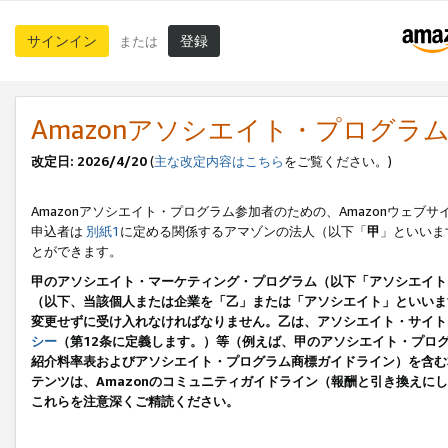
サインイン
登録
または
Amazonアソシエイト・プログラ
改定日: 2026/4/20
(
主な改定内容はこちら
をご覧ください。)
Amazonアソシエイト・プログラム参加者のための、Amazonウェブサ
申込者は
別紙1
に定める関係するアマゾンの法人（以下「
甲
」といいま
とができます。
甲のアソシエイト・マーケティング・プログラム（以下「アソシエイト
（以下、当該個人または企業を「乙」または「アソシエイト」といいま
変更せずに受け入れなければなりません。乙は、アソシエイト・サイト
シー
（第12条に定義します。）等（例えば、甲のアソシエイト・プロ
紹介料率表およびアソシエイト・プログラム商標ガイドライン）を含む本規
テンツは、Amazonのコミュニティガイドライン（報酬と引き換え
これらを注意深くご精読ください。