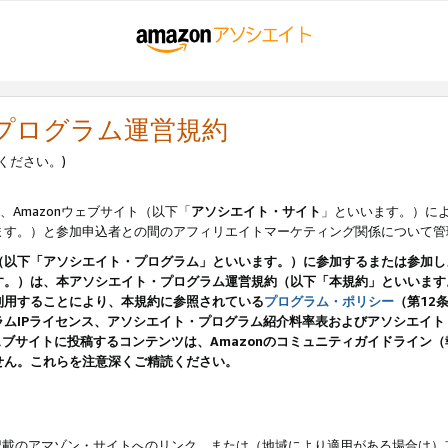
・プログラム運営規約
ください。)
、Amazonウェブサイト（以下「
アソシエイト・サイト
」といいます。）に
ます。）と参加申込者との間のアフィリエイトマーケティング関係について管
（以下「アソシエイト・プログラム」といいます。）に参加するまたは参加し
す。）は、本アソシエイト・プログラム運営規約（以下「本規約」といいます
利用することにより、本規約に参照されている
プログラム・ポリシー
（第12
ムIPライセンス、アソシエイト・プログラム紹介料率表およびアソシエイ
pのウェブサイトに投稿するコンテンツは、Amazonのコミュニティガイドライ
せん。これらを注意深くご精読ください。
載のアマゾン・サイトへのリンク、または（地域により適用がある場合は）