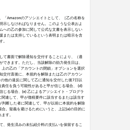
「Amazonのアソシエイトとして、［乙の名称を
明示しなければなりません。このような公表およ
ムへの乙の参加に関して公式な文書を表示しない
援または支持しているという表明または暗示を含
す。
して書面で解除通知を交付することにより、（適
ができます。ただし、当該解除の効力発生日は、
」上の乙の「アカウントの閉鎖」オプションを選択
知交付直後に、本規約を解除または乙のアカウン
のその他の違反に関して乙に通知を交付した後7日以
責任を負う可能性があると甲が信じる場合、 (d)
る場合、(e) 乙によるアソシエイト・プログラ
為に関連して、甲が徴税要件に該当するまたは該当す
甲が判断した者に関連して、甲が以前に本規約を解除
場合。疑義を避けるためにいうと、上記(a)の目的に
れます。
て、発生済みの未払紹介料の支払いを保留するこ