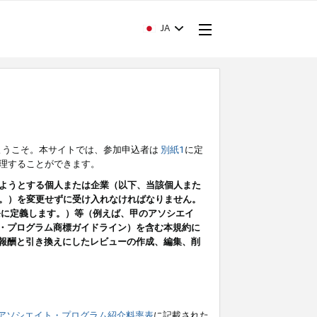
JA
ようこそ。本サイトでは、参加申込者は
別紙1
に定
理することができます。
ようとする個人または企業（以下、当該個人また
。）を変更せずに受け入れなければなりません。
条に定義します。）等（例えば、甲のアソシエイ
ト・プログラム商標ガイドライン）を含む本規約に
ン（報酬と引き換えにしたレビューの作成、編集、削
アソシエイト・プログラム紹介料率表
に記載された