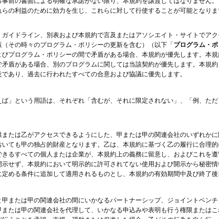
る事前の書面による明確な承諾がない限り、本規約を譲渡してはなりません。
れらの利益のために効力を生じ、これらに対して行使することが可能となりま
、ガイドライン、別表および本規約で言及またはアソシエイト・サイトでアク
版（その時々のプログラム・ポリシーの更新を含む）（以下「
プログラム・ポ
よびプログラム・ポリシーの間で矛盾がある場合、本規約が優先します。本規
で矛盾がある場合、別のプログラムに関しては当該契約が優先します。本規約
意であり、過去に行われたすべての合意および協議に優先します。
えば」という用語は、それぞれ「含むが、それに限定されない」、「例、ただ
供または乙がアクセスできるようにした、甲または甲の関連会社のいずれかに
おいても甲の独占的財産となります。乙は、本規約に基づく乙の履行に合理的
できるすべての個人または企業が、本規約上の義務に留意し、およびこれを遵
開示せず、本規約において明示的に許可されてない使用および開示から秘密情
に定める条件に追加して適用されるものとし、本規約の有効期間中及び終了後
と甲または甲の関連会社の間にいかなるパートナーシップ、ジョイントベンチ
甲または甲の関連会社を代理して、いかなる申込みや表明も行う権限またはこ