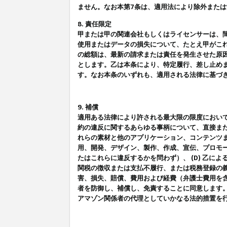
ません。なお本第7条は、適用法により除外また
8. 責任限定
甲または甲の関連会社もしくはライセンサーは、
使用またはデータの損失について、たとえ甲がこ
の総額は、最新の請求または責任を発生させた原
とします。乙は本条により、特定履行、差し止め
す。なお本条のいずれも、適用される法律に基づ
9. 補償
適用ある法律により許される最大限の限度におい
約の違反に関するあらゆる事柄について、直接また
れらの素材と他のアプリケーション、コンテンツま
用、開発、デザイン、製作、作成、宣伝、プロモー
たはこれらに違反するかを問わず）、 (D) 乙に
関税の徴収または支払不履行、または税務登録の義
害、損失、賠償、費用および経費（弁護士費用を
者を防御し、補償し、免責することに同意します
アマゾン関係者の代理としていかなる法的措置を