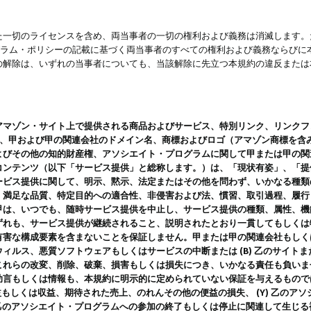
一切のライセンスを含め、両当事者の一切の権利および義務は消滅します。た
ログラム・ポリシーの記載に基づく両当事者のすべての権利および義務ならび
の解除は、いずれの当事者についても、当該解除に先立つ本規約の違反または
ン・サイト上で提供される商品およびサービス、特別リンク、リンクフォーマット、
ツ、甲および甲の関連会社のドメイン名、商標およびロゴ（アマゾン商標を含
よびその他の知的財産権、アソシエイト・プログラムに関して甲または甲の関
コンテンツ（以下「サービス提供」と総称します。）は、「現状有姿」、「提
ービス提供に関して、明示、黙示、法定またはその他を問わず、いかなる種類
、満足な品質、特定目的への適合性、非侵害および法、慣習、取引過程、履行
甲は、いつでも、随時サービス提供を中止し、サービス提供の種類、属性、機
ずれも、サービス提供が継続されること、説明されたとおり一貫してもしくは
害な構成要素を含まないことを保証しません。甲または甲の関連会社もしくはラ
ィルス、悪質ソフトウェアもしくはサービスの中断または (B) 乙のサイト
これらの改変、削除、破棄、損害もしくは損失につき、いかなる責任も負いま
助言もしくは情報も、本規約に明示的に定められていない保証を与えるもので
利益もしくは収益、期待された売上、のれんその他の便益の損失、 (Y) 乙の
) 乙のアソシエイト・プログラムへの参加の終了もしくは停止に関連して生じ