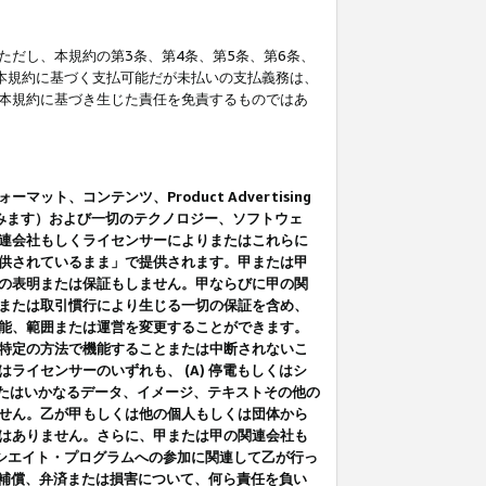
だし、本規約の第3条、第4条、第5条、第6条、
に本規約に基づく支払可能だが未払いの支払義務は、
本規約に基づき生じた責任を免責するものではあ
コンテンツ、Product Advertising
みます）および一切のテクノロジー、ソフトウェ
連会社もしくライセンサーによりまたはこれらに
供されているまま」で提供されます。甲または甲
の表明または保証もしません。甲ならびに甲の関
または取引慣行により生じる一切の保証を含め、
能、範囲または運営を変更することができます。
特定の方法で機能することまたは中断されないこ
イセンサーのいずれも、 (A) 停電もしくはシ
またはいかなるデータ、イメージ、テキストその他の
せん。乙が甲もしくは他の個人もしくは団体から
はありません。さらに、甲または甲の関連会社も
アソシエイト・プログラムへの参加に関連して乙が行っ
る補償、弁済または損害について、何ら責任を負い