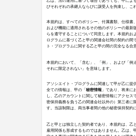
乙は、法の運用に基づく場合であっても、甲によ
びそれぞれの承継人ならびに譲受人を拘束し、こ
本規約は、すべてのポリシー、付属書類、仕様書
および機能に適用されるその他のポリシーの最新
らを遵守することについて同意します。本規約お
ログラムに基づく乙と甲の関連会社間の契約の間
ト・プログラムに関する乙と甲の間の完全なる合
本規約において、「含む」、「例」、および「例
それに限定されない」を意味します。
アソシエイト・プログラムに関連して甲が乙に提
全ての情報は、甲の「
秘密情報
」であり、将来に
し、乙のアカウントに関して秘密情報にアクセス
密保持義務を負う乙の関連会社以外の）第三者に
す。当該制限は、両当事者間の他の秘密保持契約
乙と甲とは独立した契約者であり、本規約は、乙
雇用関係も形成するものではありません。乙は、