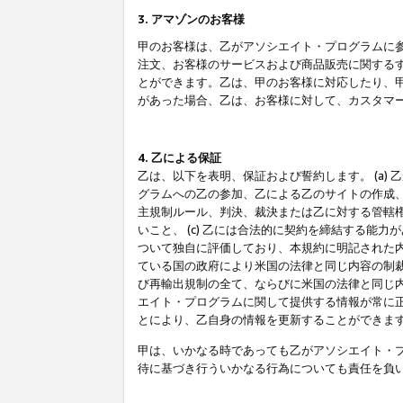
3. アマゾンのお客様
甲のお客様は、乙がアソシエイト・プログラムに
注文、お客様のサービスおよび商品販売に関する
とができます。乙は、甲のお客様に対応したり、
があった場合、乙は、お客様に対して、カスタマ
4. 乙による保証
乙は、以下を表明、保証および誓約します。 (a)
グラムへの乙の参加、乙による乙のサイトの作成
主規制ルール、判決、裁決または乙に対する管轄
いこと、 (c) 乙には合法的に契約を締結する能
ついて独自に評価しており、本規約に明記された内
ている国の政府により米国の法律と同じ内容の制裁
び再輸出規制の全て、ならびに米国の法律と同じ内
エイト・プログラムに関して提供する情報が常に
とにより、乙自身の情報を更新することができま
甲は、いかなる時であっても乙がアソシエイト・
待に基づき行ういかなる行為についても責任を負