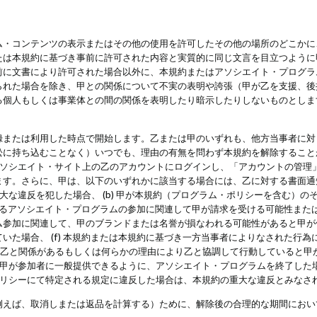
・コンテンツの表示またはその他の使用を許可したその他の場所のどこかに、
たは本規約に基づき事前に許可された内容と実質的に同じ文言を目立つように
前に文書により許可された場合以外に、本規約またはアソシエイト・プログラ
られた場合を除き、甲との関係について不実の表明や誇張（甲が乙を支援、後
る個人もしくは事業体との間の関係を表明したり暗示したりしないものとしま
録または利用した時点で開始します。乙または甲のいずれも、他方当事者に対
訟に持ち込むことなく）いつでも、理由の有無を問わず本規約を解除すること
アソシエイト・サイト上の乙のアカウントにログインし、「アカウントの管理
ます。さらに、甲は、以下のいずれかに該当する場合には、乙に対する書面通
の重大な違反を犯した場合、 (b) 甲が本規約（プログラム・ポリシーを含む）
によるアソシエイト・プログラムの参加に関連して甲が請求を受ける可能性または
参加に関連して、甲のブランドまたは名誉が損なわれる可能性があると甲が信じ
いた場合、 (f) 本規約または本規約に基づき一方当事者によりなされた行
または乙と関係があるもしくは何らかの理由により乙と協調して行動していると
) 甲が参加者に一般提供できるように、アソシエイト・プログラムを終了した
ポリシーにて特定される規定に違反した場合は、本規約の重大な違反とみなさ
例えば、取消しまたは返品を計算する）ために、解除後の合理的な期間におい