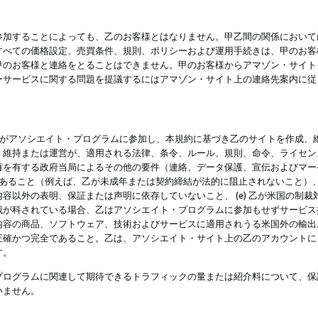
参加することによっても、乙のお客様とはなりません。甲乙間の関係において
すべての価格設定、売買条件、規則、ポリシーおよび運用手続きは、甲のお客
甲のお客様と連絡をとることはできません。甲のお客様からアマゾン・サイト
ーサービスに関する問題を提議するにはアマゾン・サイト上の連絡先案内に従
 乙がアソシエイト・プログラムに参加し、本規約に基づき乙のサイトを作成、維
、維持または運営が、適用される法律、条令、ルール、規則、命令、ライセン
権を有する政府当局によるその他の要件（連絡、データ保護、宣伝およびマー
力があること（例えば、乙が未成年または契約締結が法的に阻止されないこと）、 
容以外の表明、保証または声明に依存していないこと、 (e) 乙が米国の制
が科されている場合、乙はアソシエイト・プログラムに参加もせずサービス提供
容の商品、ソフトウェア、技術およびサービスに適用されうる米国外の輸出およ
正確かつ完全であること。乙は、アソシエイト・サイト上の乙のアカウントに
す。
プログラムに関連して期待できるトラフィックの量または紹介料について、保
いません。