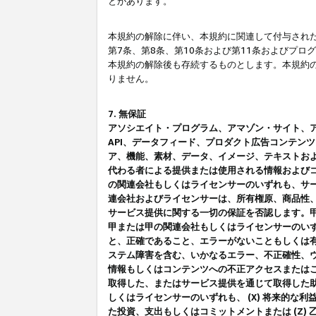
とがあります。
本規約の解除に伴い、本規約に関連して付与された
第7条、第8条、第10条および第11条およびプ
本規約の解除後も存続するものとします。本規約
りません。
7. 無保証
アソシエイト・プログラム、アマゾン・サイト、アマゾ
API、データフィード、プロダクト広告コンテン
ア、機能、素材、データ、イメージ、テキストお
代わる者による提供または使用される情報および
の関連会社もしくはライセンサーのいずれも、サ
連会社およびライセンサーは、所有権原、商品性
サービス提供に関する一切の保証を否認します。
甲または甲の関連会社もしくはライセンサーのい
と、正確であること、エラーがないこともしくは有
ステム障害を含む、いかなるエラー、不正確性、ウ
情報もしくはコンテンツへの不正アクセスまたは
取得した、またはサービス提供を通じて取得した
しくはライセンサーのいずれも、 (X) 将来的な
た投資、支出もしくはコミットメントまたは (Z