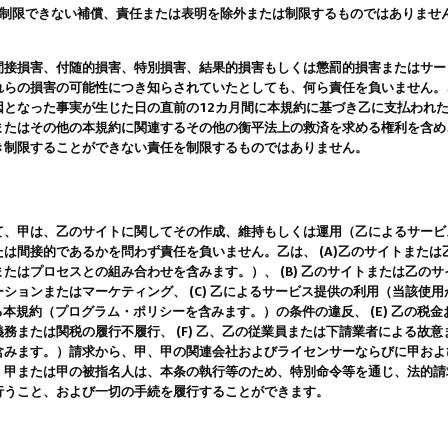
は制限できない補償、責任または表明を除外または制限するものではありませ
間接損害、付随的損害、特別損害、結果的損害もしくは懲罰的損害またはサー
れらの損害の可能性につき知らされていたとしても、何ら責任を負いません。
因となった事実が生じた日の直前の12カ月間に本規約に基づき乙に支払われ
またはその他の本規約に関連するその他の衡平法上の救済を求める権利を含め
き制限することができない責任を制限するものではありません。
て、甲は、乙のサイトに関してその作成、維持もしくは運用（乙によるサービ
は間接的であるかを問わず責任を負いません。乙は、 (A)乙のサイトまた
たはプロセスとの組み合わせを含みます。）、 (B) 乙のサイトまたは乙の
ションまたはマーケティング、 (C) 乙によるサービス提供の利用（当該使
よる本規約（プログラム・ポリシーを含みます。）の条件の違反、 (E) 乙の
務または関税の履行不履行、 (F) 乙、乙の従業員または下請業者による故
含みます。）請求から、甲、甲の関連会社およびライセンサーならびに甲およ
。甲または甲の被指名人は、本条の執行等のため、特別命令等を通じ、法的請
行うこと、および一切の手続を履行することができます。