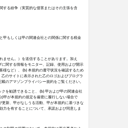
関する紛争（実質的な侵害またはその主張を含
と甲もしくは甲の関連会社との関係に関する税金
られません。）を送信することがあります。加え
ーザに関する情報をモニター、記録、使用および開示
など）、 (b) 本規約の遵守状況を確認するため
て、乙のサイトに表示された乙のロゴおよびプログラ
記載のアマゾンプライバシー規約をご覧ください。
クを勧誘できること、 (b) 甲および甲の関連会社
c)甲が本規約の規定を厳密に履行しない場合で
及び更新、甲がなしうる活動、甲が本規約に基づきな
効力を有することについて、承諾および同意しま