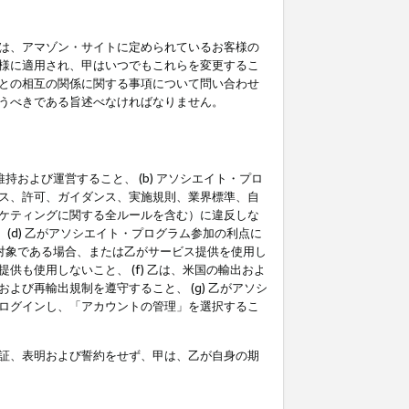
は、アマゾン・サイトに定められているお客様の
様に適用され、甲はいつでもこれらを変更するこ
との相互の関係に関する事項について問い合わせ
うべきである旨述べなければなりません。
持および運営すること、 (b) アソシエイト・プロ
ス、許可、ガイダンス、実施規則、業界標準、自
ケティングに関する全ルールを含む）に違反しな
(d) 乙がアソシエイト・プログラム参加の利点に
裁対象である場合、または乙がサービス提供を使用し
も使用しないこと、 (f) 乙は、米国の輸出およ
び再輸出規制を遵守すること、 (g) 乙がアソシ
ログインし、「アカウントの管理」を選択するこ
証、表明および誓約をせず、甲は、乙が自身の期