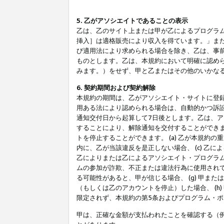
5. 乙がアソシエイトであることの表示
乙は、乙のサイト上または甲が乙によるプログラム
挿入］は適格販売により収入を得ています。」ま
び適用法により求められる場合を除き、乙は、事
ものとします。乙は、本規約において明確に認め
みます。）をせず、甲と乙またはその他のいかな
6. 契約期間および契約解除
本規約の期間は、乙がアソシエイト・サイトに登
用ある法により認められる場合は、自動的かつ訴
通知交付日から起算して7日後とします。乙は、
することにより、解除通知を交付することができ
トを停止することができます。 (a) 乙が本規約
内に、乙が当該違反を是正しない場合、 (c) 乙
乙によりまたは乙によるアソシエイト・プログラム
ムの参加が詐欺、不正または違法行為に使用されて
る可能性があると、甲が信じる場合、 (g) 甲
（もしくは乙のアカウントを停止）した場合、 (h
限定されず、本規約の第5条およびプログラム・
甲は、正確な金額が支払われたことを確認する（