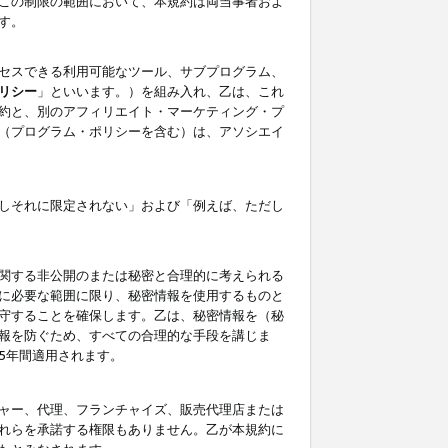
この制限の範囲において、本規約は両当事者およ
す。
セスできる利用可能なツール、サブプログラム、
リシー
」といいます。）を組み入れ、乙は、これ
約と、別のアフィリエイト・マーケティング・プ
（プログラム・ポリシーを含む）は、アソシエイ
しそれに限定されない」および「例えば、ただし
関する非公開のまたは秘密と合理的に考えられる
に必要な範囲に限り、秘密情報を使用するものと
守することを確保します。乙は、秘密情報を（秘
報を防ぐため、すべての合理的な手段を講じま
5年間適用されます。
ャー、代理、フランチャイズ、販売代理店または
れらを承諾する権限もありません。乙が本規約に