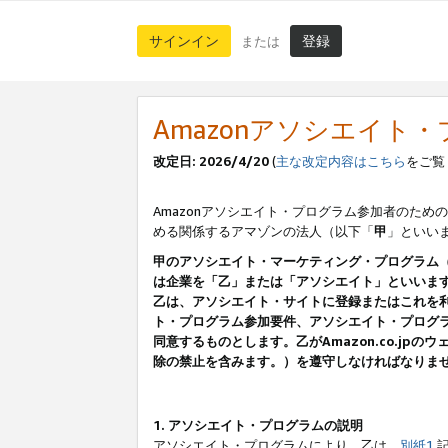
サインイン
登録
または
Amazonアソシエイト
改定日: 2026/4/20
(
主な改定内容はこちら
をご覧
Amazonアソシエイト・プログラム参加者のための
める関係するアマゾンの法人（以下「
甲
」といい
甲のアソシエイト・マーケティング・プログラム
は企業を「乙」または「アソシエイト」といいま
乙は、アソシエイト・サイトに登録またはこれを
ト・プログラム参加要件、アソシエイト・プログラ
同意するものとします。乙がAmazon.co.j
除の禁止を含みます。）を遵守しなければなりま
1. アソシエイト・プログラムの説明
アソシエイト・プログラムにより、乙は、
別紙1
記