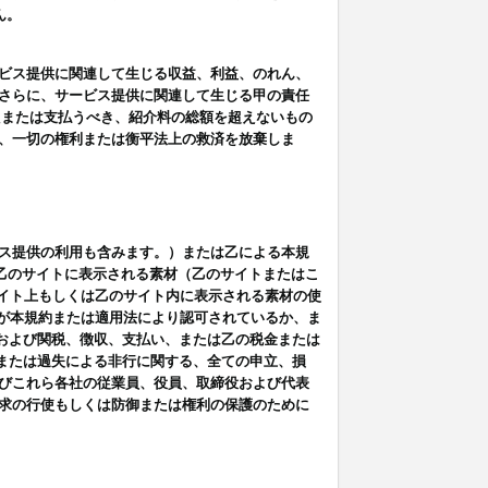
ん。
ビス提供に関連して生じる収益、利益、のれん、
さらに、サービス提供に関連して生じる甲の責任
たまたは支払うべき、紹介料の総額を超えないもの
、一切の権利または衡平法上の救済を放棄しま
ス提供の利用も含みます。）または乙による本規
は乙のサイトに表示される素材（乙のサイトまたはこ
サイト上もしくは乙のサイト内に表示される素材の使
用が本規約または適用法により認可されているか、ま
税金および関税、徴収、支払い、または乙の税金または
意または過失による非行に関する、全ての申立、損
びこれら各社の従業員、役員、取締役および代表
求の行使もしくは防御または権利の保護のために