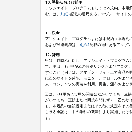
10. 準拠法および紛争
アソシエイト・プログラムもしくは本規約、本規
む）は、
別紙2
記載の適用あるアマゾン・サイトの
11. 税金
アソシエイト・プログラムまたは本規約（本規約
および関連義務は、
別紙3
記載の適用あるアマゾン
12. 雑則
甲は、随時乙に対し、アソシエイト・プログラム
て、甲は、 (a) 甲が乙の特別リンクおよびプ
すること（例えば、アマゾン・サイト上で商品を購
に乙のサイトを確認、モニター、クロールおよびそ
ム・コンテンツの実装を利用、再生、頒布および
乙は、 (a) 甲および甲の関連会社がいつでも（
がいつでも（直接または間接を問わず）、乙のサイ
も、本規約の当該規定またはその他の規定をその後
しうる承認は、甲の単独の裁量により実施または
す。