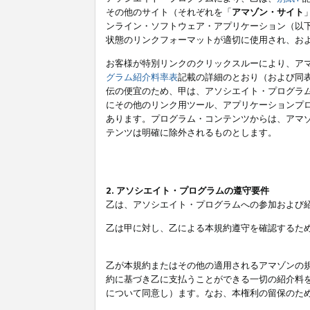
その他のサイト（それぞれを「
アマゾン・サイト
ンライン・ソフトウェア・アプリケーション（以
状態のリンクフォーマットが適切に使用され、お
お客様が特別リンクのクリックスルーにより、ア
グラム紹介料率表
記載の詳細のとおり（および同
伝の便宜のため、甲は、アソシエイト・プログラ
にその他のリンク用ツール、アプリケーションプロ
あります。プログラム・コンテンツからは、アマ
テンツは明確に除外されるものとします。
2. アソシエイト・プログラムの遵守要件
乙は、アソシエイト・プログラムへの参加および
乙は甲に対し、乙による本規約遵守を確認するた
乙が本規約またはその他の適用されるアマゾンの
約に基づき乙に支払うことができる一切の紹介料
について同意し）ます。なお、本権利の留保のた