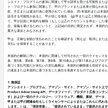
シエイト・プログラムの参加に関連して甲が請求を受ける可能性または責
ト・プログラム参加に関連して、甲のブランドまたは名誉が損なわれる可
欺、不正または違法行為に使用されていた場合、 (f) 本規約または
該当する可能性があると、甲が信じる場合、 (g) 甲または乙と関係
て、甲が以前に本規約を解除（もしくは乙のアカウントを停止）した場合
合。疑義を避けるためにいうと、上記(a)の目的に限定されず、本規約
重大な違反とみなされます。
甲は、正確な金額が支払われたことを確認する（例えば、取消しまたは
支払いを保留することがあります。
本規約の解除に伴い、本規約に関連して付与された一切のライセンスを
条、第5条、第6条、第7条、第8条、第10条および第11条およびプ
基づく支払可能だが未払いの支払義務は、本規約の解除後も存続するも
の違反または本規約に基づき生じた責任を免責するものではありません
7. 無保証
アソシエイト・プログラム、アマゾン・サイト、アマゾン・サイト上で
Product Advertising API、データフィード、プロダクト
す）および一切のテクノロジー、ソフトウェア、機能、素材、データ、
甲または甲の関連会社もしくライセンサーによりまたはこれらに代わる
します。）は、「現状有姿」、「提供されているまま」で提供されます