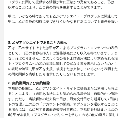
ログラムに関して提供する情報が常に正確かつ完全であること。乙は、
択することにより、乙自身の情報を更新することができます。
甲は、いかなる時であっても乙がアソシエイト・プログラムに関連して
甲は、乙が自身の期待に基づき行ういかなる行為についても責任を負い
5. 乙がアソシエイトであることの表示
乙は、乙のサイト上または甲が乙によるプログラム・コンテンツの表示ま
として、［乙の名称を挿入］は適格販売により収入を得ています。」ま
なければなりません。このような公表および適用法により求められる場
ト・プログラムへの乙の参加に関して公式な文書を表示しないものとし
の表明や誇張（甲が乙を支援、後援または支持しているという表明また
の間の関係を表明したり暗示したりしないものとします。
6. 契約期間および契約解除
本規約の期間は、乙がアソシエイト・サイトに登録または利用した時点
ることにより、（適用ある法により認められる場合は、自動的かつ訴訟
す。ただし、当該解除の効力発生日は、通知交付日から起算して7日後
トの管理」上の乙の「アカウントの閉鎖」オプションを選択することに
る場合には、乙に対する書面通知交付直後に、本規約を解除または乙のア
(b) 甲が本規約（プログラム・ポリシーを含む）のその他の違反に関し