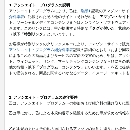
1. アソシエイト・プログラムの説明
アソシエイト・プログラムにより、乙は、
別紙1
記載のアマゾン・サイ
介料率表
に記載されたその他のサイト（それぞれを「
アマゾン・サイト
ト、ソーシャルメディアコンテンツまたはオンライン・ソフトウェア・
きます。このリンクには、甲が提供する特別な「
タグが付いた
」状態の
（以下「
特別リンク
」といいます。）。
お客様が特別リンクのクリックスルーにより、アマゾン・サイトで販売
アソシエイト・プログラム紹介料率表
記載の詳細のとおり（および同表
によるこれらの商品およびサービスの宣伝の便宜のため、甲は、アソシ
ト、ウィジェット、リンク、マーケティングコンテンツならびにその他
他の情報（以下「
プログラム・コンテンツ
」といいます。）を乙に提供
トで提供される、商品に関するいかなるデータ、イメージ、テキストも
2. アソシエイト・プログラムの遵守要件
乙は、アソシエイト・プログラムへの参加および紹介料の受け取りに際
乙は甲に対し、乙による本規約遵守を確認するために甲が求める情報を
乙が本規約またはその他の適用されるアマゾンの規約に違反した場合、