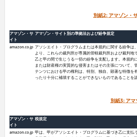
別紙2: アマゾン
アマゾン・サ
アマゾン・サイト別の準拠法および紛争規定
イト
amazon.co.jp
アソシエイト・プログラムまたは本規約に関する紛争は
より、これらの裁判所が専属的管轄裁判所および裁判地
乙と甲の間で生じうる一切の紛争を支配します。本規約
または財産権の実質的な侵害またはその主張について、
テンツにおける甲の権利は、特別、独自、顕著な特徴を
ったり十分に補填することができないものであることを
別紙3: ア
アマゾン・サ
税規定
イト
amazon.co.jp
甲は、甲がアソシエイト・プログラムに基づき乙に支払