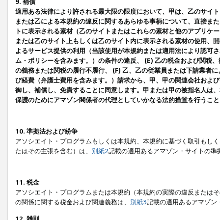
9. 補償
適用ある法律により許される最大限の限度において、甲は、乙のサイト
または乙による本規約の違反に関するあらゆる事柄について、直接または
トに表示される素材（乙のサイトまたはこれらの素材と他のアプリケーシ
または乙のサイト上もしくは乙のサイト内に表示される素材の使用、開発
よるサービス提供の利用（当該使用が本規約または適用法により認可され
ム・ポリシーを含みます。）の条件の違反、 (E) 乙の税金および関
の義務または関税の履行不履行、 (F) 乙、乙の従業員または下請業
び経費（弁護士費用を含みます。）請求から、甲、甲の関連会社および
御し、補償し、免責することに同意します。甲または甲の被指名人は、
保護のためにアマゾン関係者の代理としていかなる法的措置を行うこと
10. 準拠法および紛争
アソシエイト・プログラムもしくは本規約、本規約に基づく取引もしく
たはその主張を含む）は、
別紙2
記載の適用あるアマゾン・サイトの準
11. 税金
アソシエイト・プログラムまたは本規約（本規約の実際の違反またはそ
の関係に関する税金および関連義務は、
別紙3
記載の適用あるアマゾン
12. 雑則