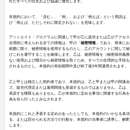
れたすべての合意および協議に優先します。
本規約において、「含む」、「例」、および「例えば」という用語は、
び「例えば、ただしそれに限定されない」を意味します。
アソシエイト・プログラムに関連して甲が乙に提供または乙がアクセス
合理的に考えられる全ての情報は、甲の「
秘密情報
」であり、将来にお
範囲に限り、秘密情報を使用するものとし、乙のアカウントに関して秘
びこれを遵守することを確保します。乙は、秘密情報を（秘密保持義務
ない使用および開示から秘密情報を防ぐため、すべての合理的な手段を
されるものとし、本規約の有効期間中及び終了後5年間適用されます。
乙と甲とは独立した契約者であり、本規約は、乙と甲または甲の関連会
ズ、販売代理店または雇用関係も形成するものではありません。乙は、
承諾する権限もありません。乙が本規約に定める事項に関連する行為を
為を自ら行ったとみなされます。
本規約にこれと矛盾する定めがあったとしても、本規約のいかなる条項
る、または罰せられる方法での行動を、本規約の当事者に誘導し、解釈
します。