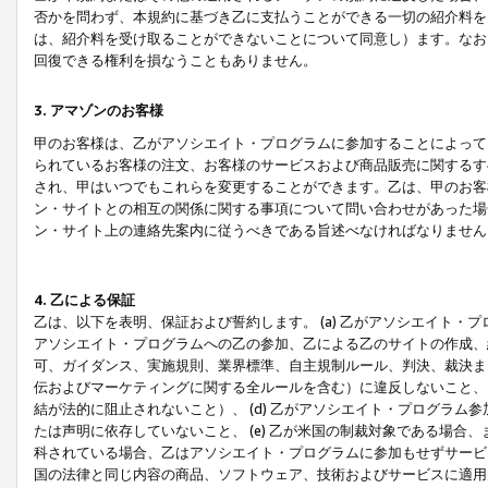
否かを問わず、本規約に基づき乙に支払うことができる一切の紹介料を
は、紹介料を受け取ることができないことについて同意し）ます。なお
回復できる権利を損なうこともありません。
3. アマゾンのお客様
甲のお客様は、乙がアソシエイト・プログラムに参加することによって
られているお客様の注文、お客様のサービスおよび商品販売に関するす
され、甲はいつでもこれらを変更することができます。乙は、甲のお客
ン・サイトとの相互の関係に関する事項について問い合わせがあった場
ン・サイト上の連絡先案内に従うべきである旨述べなければなりません
4. 乙による保証
乙は、以下を表明、保証および誓約します。 (a) 乙がアソシエイト・
アソシエイト・プログラムへの乙の参加、乙による乙のサイトの作成、
可、ガイダンス、実施規則、業界標準、自主規制ルール、判決、裁決ま
伝およびマーケティングに関する全ルールを含む）に違反しないこと、 
結が法的に阻止されないこと）、 (d) 乙がアソシエイト・プログラ
たは声明に依存していないこと、 (e) 乙が米国の制裁対象である場
科されている場合、乙はアソシエイト・プログラムに参加もせずサービス
国の法律と同じ内容の商品、ソフトウェア、技術およびサービスに適用さ