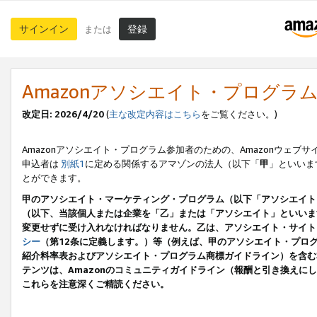
サインイン
登録
または
Amazonアソシエイト・プログラ
改定日: 2026/4/20
(
主な改定内容はこちら
をご覧ください。)
Amazonアソシエイト・プログラム参加者のための、Amazonウェブサ
申込者は
別紙1
に定める関係するアマゾンの法人（以下「
甲
」といいま
とができます。
甲のアソシエイト・マーケティング・プログラム（以下「アソシエイト
（以下、当該個人または企業を「乙」または「アソシエイト」といいま
変更せずに受け入れなければなりません。乙は、アソシエイト・サイト
シー
（第12条に定義します。）等（例えば、甲のアソシエイト・プロ
紹介料率表およびアソシエイト・プログラム商標ガイドライン）を含む本規
テンツは、Amazonのコミュニティガイドライン（報酬と引き換え
これらを注意深くご精読ください。