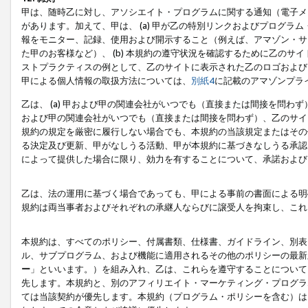
甲は、随時乙に対し、アソシエイト・プログラムに関する通知（電子メ
があります。加えて、甲は、 (a) 甲が乙の特別リンクおよびプログ
報をモニター、記録、使用および開示すること（例えば、アマゾン・サ
た甲のお客様など）、 (b) 本規約の遵守状況を確認するために乙のサイ
ストプラクティスの例として、乙のサイトに表示された乙のロゴおよび
甲による個人情報の取扱方法については、
別紙4
に記載のアマゾンプラ
乙は、 (a) 甲および甲の関連会社がいつでも（直接または間接を問わず
および甲の関連会社がいつでも（直接または間接を問わず）、乙のサイ
規約の規定を厳密に履行しない場合でも、本規約の当該規定またはその他
る決定及び更新、甲がなしうる活動、甲が本規約に基づきなしうる承認
によって提供した場合に限り、効力を有することについて、承諾および
乙は、法の運用に基づく場合であっても、甲による事前の書面による明
規約は両当事者およびそれぞれの承継人ならびに譲受人を拘束し、これ
本規約は、すべてのポリシー、付属書類、仕様書、ガイドライン、別表
ル、サブプログラム、および機能に適用されるその他のポリシーの最新
ー
」といいます。）を組み入れ、乙は、これらを遵守することについて
先します。本規約と、別のアフィリエイト・マーケティング・プログラ
ては当該契約が優先します。本規約（プログラム・ポリシーを含む）は