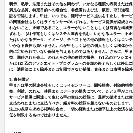
明示、黙示、法定またはその他を問わず、いかなる種類の表明または保
満足な品質、特定目的への適合性、非侵害および法、慣習、取引過程、
証を否認します。甲は、いつでも、随時サービス提供を中止し、サービ
の関連会社もしくはライセンサーのいずれも、サービス提供が継続され
れないこと、正確であること、エラーがないこともしくは有害な構成要
ずれも、 (A) 停電もしくはシステム障害を含む、いかなるエラー、不
たはいかなるデータ、イメージ、テキストその他の情報もしくはコンテ
いかなる責任も負いません。乙が甲もしくは他の個人もしくは団体から
的に定められていない保証を与えるものではありません。さらに、甲また
益、期待された売上、のれんその他の便益の損失、 (Y) 乙のアソシ
たは (Z) 乙のアソシエイト・プログラムへの参加の終了もしくは停
は、適用法により除外または制限できない補償、責任または表明を除外
8. 責任限定
甲または甲の関連会社もしくはライセンサーは、間接損害、付随的損害
益、利益、のれん、使用またはデータの損失について、たとえ甲がこれ
サービス提供に関連して生じる甲の責任の総額は、最新の請求または責
支払われたまたは支払うべき、紹介料の総額を超えないものとします。
法上の救済を求める権利を含め、一切の権利または衡平法上の救済を放
任を制限するものではありません。