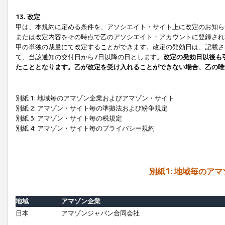
13. 改定
甲は、本規約に定める条件を、アソシエイト・サイト上に改定のお知ら
または改定内容をその時点で乙のアソシエイト・アカウントに登録され
甲の単独の裁量にて改定することができます。改定の発効日は、記載さ
て、当該通知の交付日から7日以降の日とします。
改定の発効日以後も
たこととなります。乙が改定を受け入れることができない場合、乙の唯
別紙 1: 地域毎のアマゾン企業およびアマゾン・サイト
別紙 2: アマゾン・サイト毎の準拠法および紛争規定
別紙 3: アマゾン・サイト毎の税規定
別紙 4: アマゾン・サイト毎のプライバシー規約
別紙1: 地域毎のア
地域
アマゾン企業
日本
アマゾンジャパン合同会社