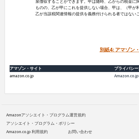
泉徴収することができます。甲は随時、乙からの税金に
ものの、乙が甲にこれを提供しない場合、甲は、（甲が
乙が当該税関連情報の提供を義務付けられる者ではない
別紙4: アマゾ
アマゾン・サイト
プライバシー
amazon.co.jp
Amazon.c
Amazonアソシエイト・プログラム運営規約
アソシエイト・プログラム・ポリシー
Amazon.co.jp 利用規約
お問い合わせ