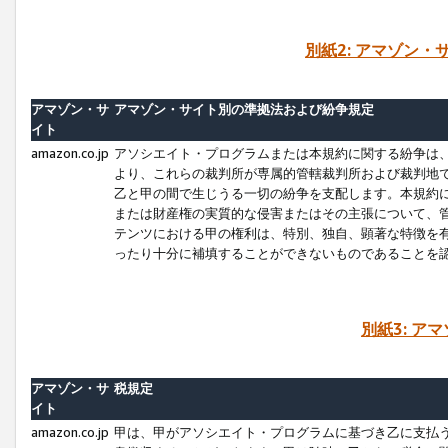
別紙2: アマゾン
アマゾン・サ
アマゾン・サイト別の準拠法および紛争規定
イト
amazon.co.jp
アソシエイト・プログラムまたは本規約に関する紛争は
より、これらの裁判所が専属的管轄裁判所および裁判地
乙と甲の間で生じうる一切の紛争を支配します。本規約
または財産権の実質的な侵害またはその主張について、
テンツにおける甲の権利は、特別、独自、顕著な特徴を
ったり十分に補填することができないものであることを
別紙3: ア
アマゾン・サ
税規定
イト
amazon.co.jp
甲は、甲がアソシエイト・プログラムに基づき乙に支払