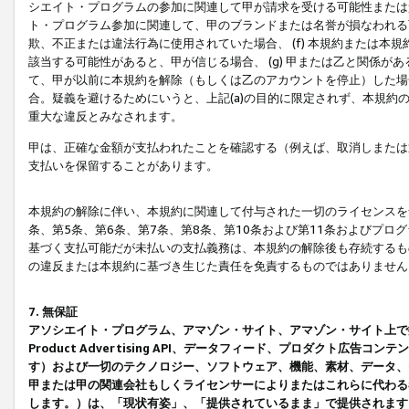
シエイト・プログラムの参加に関連して甲が請求を受ける可能性または責
ト・プログラム参加に関連して、甲のブランドまたは名誉が損なわれる可
欺、不正または違法行為に使用されていた場合、 (f) 本規約または
該当する可能性があると、甲が信じる場合、 (g) 甲または乙と関係
て、甲が以前に本規約を解除（もしくは乙のアカウントを停止）した場合
合。疑義を避けるためにいうと、上記(a)の目的に限定されず、本規約
重大な違反とみなされます。
甲は、正確な金額が支払われたことを確認する（例えば、取消しまたは
支払いを保留することがあります。
本規約の解除に伴い、本規約に関連して付与された一切のライセンスを
条、第5条、第6条、第7条、第8条、第10条および第11条およびプ
基づく支払可能だが未払いの支払義務は、本規約の解除後も存続するも
の違反または本規約に基づき生じた責任を免責するものではありません
7. 無保証
アソシエイト・プログラム、アマゾン・サイト、アマゾン・サイト上で
Product Advertising API、データフィード、プロダクト
す）および一切のテクノロジー、ソフトウェア、機能、素材、データ、
甲または甲の関連会社もしくライセンサーによりまたはこれらに代わる
します。）は、「現状有姿」、「提供されているまま」で提供されます