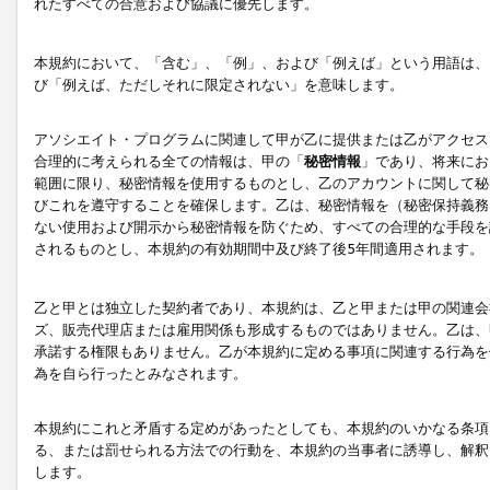
れたすべての合意および協議に優先します。
本規約において、「含む」、「例」、および「例えば」という用語は、
び「例えば、ただしそれに限定されない」を意味します。
アソシエイト・プログラムに関連して甲が乙に提供または乙がアクセス
合理的に考えられる全ての情報は、甲の「
秘密情報
」であり、将来にお
範囲に限り、秘密情報を使用するものとし、乙のアカウントに関して秘
びこれを遵守することを確保します。乙は、秘密情報を（秘密保持義務
ない使用および開示から秘密情報を防ぐため、すべての合理的な手段を
されるものとし、本規約の有効期間中及び終了後5年間適用されます。
乙と甲とは独立した契約者であり、本規約は、乙と甲または甲の関連会
ズ、販売代理店または雇用関係も形成するものではありません。乙は、
承諾する権限もありません。乙が本規約に定める事項に関連する行為を
為を自ら行ったとみなされます。
本規約にこれと矛盾する定めがあったとしても、本規約のいかなる条項
る、または罰せられる方法での行動を、本規約の当事者に誘導し、解釈
します。