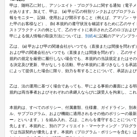
甲は、随時乙に対し、アソシエイト・プログラムに関する通知（電子メ
があります。加えて、甲は、 (a) 甲が乙の特別リンクおよびプログ
報をモニター、記録、使用および開示すること（例えば、アマゾン・サ
た甲のお客様など）、 (b) 本規約の遵守状況を確認するために乙のサイ
ストプラクティスの例として、乙のサイトに表示された乙のロゴおよび
甲による個人情報の取扱方法については、
別紙4
に記載のアマゾンプラ
乙は、 (a) 甲および甲の関連会社がいつでも（直接または間接を問わず
および甲の関連会社がいつでも（直接または間接を問わず）、乙のサイ
規約の規定を厳密に履行しない場合でも、本規約の当該規定またはその他
る決定及び更新、甲がなしうる活動、甲が本規約に基づきなしうる承認
によって提供した場合に限り、効力を有することについて、承諾および
乙は、法の運用に基づく場合であっても、甲による事前の書面による明
規約は両当事者およびそれぞれの承継人ならびに譲受人を拘束し、これ
本規約は、すべてのポリシー、付属書類、仕様書、ガイドライン、別表
ル、サブプログラム、および機能に適用されるその他のポリシーの最新
ー
」といいます。）を組み入れ、乙は、これらを遵守することについて
先します。本規約と、別のアフィリエイト・マーケティング・プログラ
ては当該契約が優先します。本規約（プログラム・ポリシーを含む）は