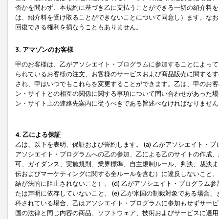
否かを問わず、本規約に基づき乙に支払うことができる一切の紹介料を
は、紹介料を受け取ることができないことについて同意し）ます。なお
回復できる権利を損なうこともありません。
3. アマゾンのお客様
甲のお客様は、乙がアソシエイト・プログラムに参加することによって
られているお客様の注文、お客様のサービスおよび商品販売に関するす
され、甲はいつでもこれらを変更することができます。乙は、甲のお客
ン・サイトとの相互の関係に関する事項について問い合わせがあった場
ン・サイト上の連絡先案内に従うべきである旨述べなければなりません
4. 乙による保証
乙は、以下を表明、保証および誓約します。 (a) 乙がアソシエイト・
アソシエイト・プログラムへの乙の参加、乙による乙のサイトの作成、
可、ガイダンス、実施規則、業界標準、自主規制ルール、判決、裁決ま
伝およびマーケティングに関する全ルールを含む）に違反しないこと、 
結が法的に阻止されないこと）、 (d) 乙がアソシエイト・プログラ
たは声明に依存していないこと、 (e) 乙が米国の制裁対象である場
科されている場合、乙はアソシエイト・プログラムに参加もせずサービス
国の法律と同じ内容の商品、ソフトウェア、技術およびサービスに適用さ