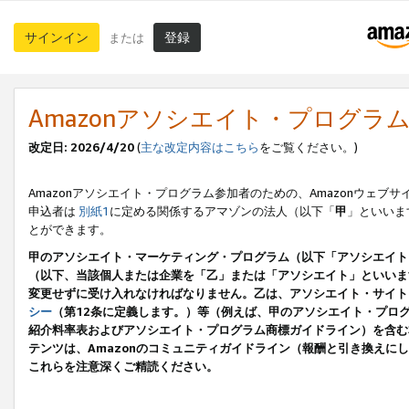
サインイン
登録
または
Amazonアソシエイト・プログラ
改定日: 2026/4/20
(
主な改定内容はこちら
をご覧ください。)
Amazonアソシエイト・プログラム参加者のための、Amazonウェブサ
申込者は
別紙1
に定める関係するアマゾンの法人（以下「
甲
」といいま
とができます。
甲のアソシエイト・マーケティング・プログラム（以下「アソシエイト
（以下、当該個人または企業を「乙」または「アソシエイト」といいま
変更せずに受け入れなければなりません。乙は、アソシエイト・サイト
シー
（第12条に定義します。）等（例えば、甲のアソシエイト・プロ
紹介料率表およびアソシエイト・プログラム商標ガイドライン）を含む本規
テンツは、Amazonのコミュニティガイドライン（報酬と引き換え
これらを注意深くご精読ください。