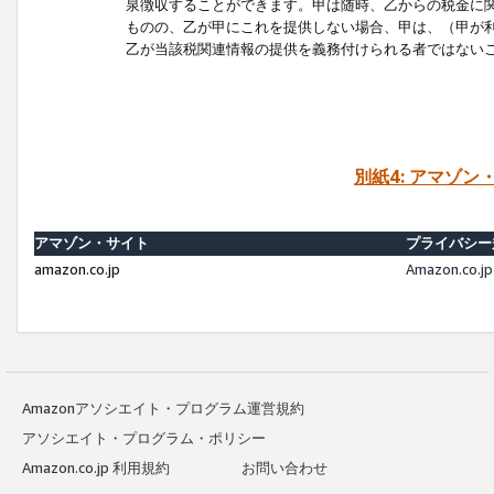
泉徴収することができます。甲は随時、乙からの税金に
ものの、乙が甲にこれを提供しない場合、甲は、（甲が
乙が当該税関連情報の提供を義務付けられる者ではない
別紙4: アマゾ
アマゾン・サイト
プライバシー
amazon.co.jp
Amazon.c
Amazonアソシエイト・プログラム運営規約
アソシエイト・プログラム・ポリシー
Amazon.co.jp 利用規約
お問い合わせ