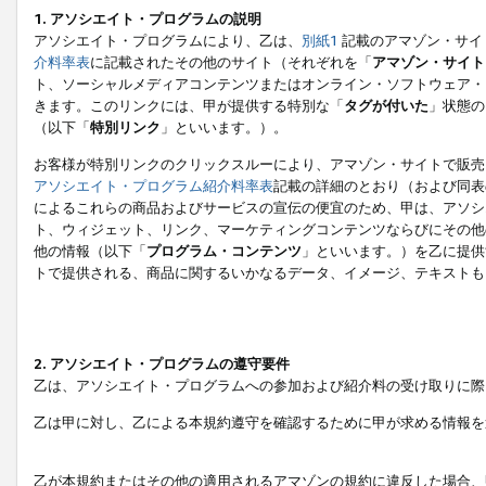
1. アソシエイト・プログラムの説明
アソシエイト・プログラムにより、乙は、
別紙1
記載のアマゾン・サイ
介料率表
に記載されたその他のサイト（それぞれを「
アマゾン・サイト
ト、ソーシャルメディアコンテンツまたはオンライン・ソフトウェア・
きます。このリンクには、甲が提供する特別な「
タグが付いた
」状態の
（以下「
特別リンク
」といいます。）。
お客様が特別リンクのクリックスルーにより、アマゾン・サイトで販売
アソシエイト・プログラム紹介料率表
記載の詳細のとおり（および同表
によるこれらの商品およびサービスの宣伝の便宜のため、甲は、アソシ
ト、ウィジェット、リンク、マーケティングコンテンツならびにその他
他の情報（以下「
プログラム・コンテンツ
」といいます。）を乙に提供
トで提供される、商品に関するいかなるデータ、イメージ、テキストも
2. アソシエイト・プログラムの遵守要件
乙は、アソシエイト・プログラムへの参加および紹介料の受け取りに際
乙は甲に対し、乙による本規約遵守を確認するために甲が求める情報を
乙が本規約またはその他の適用されるアマゾンの規約に違反した場合、