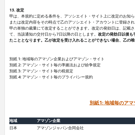
13. 改定
甲は、本規約に定める条件を、アソシエイト・サイト上に改定のお知ら
または改定内容をその時点で乙のアソシエイト・アカウントに登録され
甲の単独の裁量にて改定することができます。改定の発効日は、記載さ
て、当該通知の交付日から7日以降の日とします。
改定の発効日以後も
たこととなります。乙が改定を受け入れることができない場合、乙の唯
別紙 1: 地域毎のアマゾン企業およびアマゾン・サイト
別紙 2: アマゾン・サイト毎の準拠法および紛争規定
別紙 3: アマゾン・サイト毎の税規定
別紙 4: アマゾン・サイト毎のプライバシー規約
別紙1: 地域毎のア
地域
アマゾン企業
日本
アマゾンジャパン合同会社