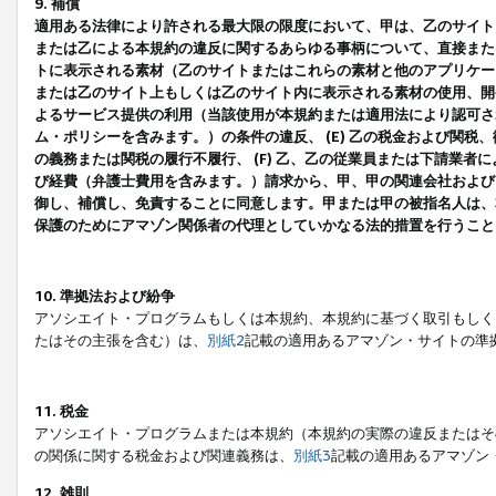
9. 補償
適用ある法律により許される最大限の限度において、甲は、乙のサイト
または乙による本規約の違反に関するあらゆる事柄について、直接または
トに表示される素材（乙のサイトまたはこれらの素材と他のアプリケーシ
または乙のサイト上もしくは乙のサイト内に表示される素材の使用、開発
よるサービス提供の利用（当該使用が本規約または適用法により認可され
ム・ポリシーを含みます。）の条件の違反、 (E) 乙の税金および関
の義務または関税の履行不履行、 (F) 乙、乙の従業員または下請業
び経費（弁護士費用を含みます。）請求から、甲、甲の関連会社および
御し、補償し、免責することに同意します。甲または甲の被指名人は、
保護のためにアマゾン関係者の代理としていかなる法的措置を行うこと
10. 準拠法および紛争
アソシエイト・プログラムもしくは本規約、本規約に基づく取引もしく
たはその主張を含む）は、
別紙2
記載の適用あるアマゾン・サイトの準
11. 税金
アソシエイト・プログラムまたは本規約（本規約の実際の違反またはそ
の関係に関する税金および関連義務は、
別紙3
記載の適用あるアマゾン
12. 雑則