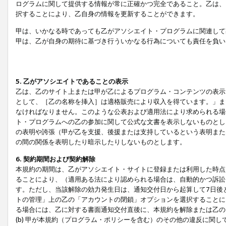
ログラムに関して提供する情報が常に正確かつ完全であること。乙は、
択することにより、乙自身の情報を更新することができます。
甲は、いかなる時であっても乙がアソシエイト・プログラムに関連して
甲は、乙が自身の期待に基づき行ういかなる行為についても責任を負い
5. 乙がアソシエイトであることの表示
乙は、乙のサイト上または甲が乙によるプログラム・コンテンツの表示ま
として、［乙の名称を挿入］は適格販売により収入を得ています。」ま
なければなりません。このような公表および適用法により求められる場
ト・プログラムへの乙の参加に関して公式な文書を表示しないものとし
の表明や誇張（甲が乙を支援、後援または支持しているという表明また
の間の関係を表明したり暗示したりしないものとします。
6. 契約期間および契約解除
本規約の期間は、乙がアソシエイト・サイトに登録または利用した時点
ることにより、（適用ある法により認められる場合は、自動的かつ訴訟
す。ただし、当該解除の効力発生日は、通知交付日から起算して7日後
トの管理」上の乙の「アカウントの閉鎖」オプションを選択することに
る場合には、乙に対する書面通知交付直後に、本規約を解除または乙のア
(b) 甲が本規約（プログラム・ポリシーを含む）のその他の違反に関し