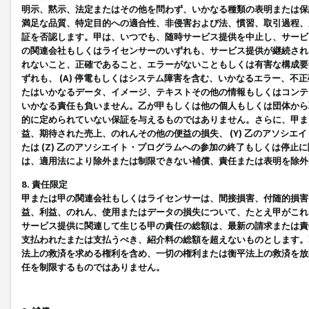
明示、黙示、法定またはその他を問わず、いかなる種類の表明または保
満足な品質、特定目的への適合性、非侵害および法、慣習、取引過程、
証を否認します。甲は、いつでも、随時サービス提供を中止し、サービ
の関連会社もしくはライセンサーのいずれも、サービス提供が継続され
れないこと、正確であること、エラーがないこともしくは有害な構成要
ずれも、 (A) 停電もしくはシステム障害を含む、いかなるエラー、不
たはいかなるデータ、イメージ、テキストその他の情報もしくはコンテ
いかなる責任も負いません。乙が甲もしくは他の個人もしくは団体から
的に定められていない保証を与えるものではありません。さらに、甲また
益、期待された売上、のれんその他の便益の損失、 (Y) 乙のアソシ
たは (Z) 乙のアソシエイト・プログラムへの参加の終了もしくは停
は、適用法により除外または制限できない補償、責任または表明を除外
8. 責任限定
甲または甲の関連会社もしくはライセンサーは、間接損害、付随的損害
益、利益、のれん、使用またはデータの損失について、たとえ甲がこれ
サービス提供に関連して生じる甲の責任の総額は、最新の請求または責
支払われたまたは支払うべき、紹介料の総額を超えないものとします。
法上の救済を求める権利を含め、一切の権利または衡平法上の救済を放
任を制限するものではありません。