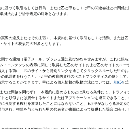
約に基づく取引もしくは行為、または乙と甲もしくは甲の関連会社との関係に
準拠法および紛争規定の対象となります。
の実際の違反またはその主張）、本規約に基づく取引もしくは活動、または乙
・サイトの税規定の対象となります。
に関する通知（電子メール、プッシュ通知及びSMSを含みますが、これに限
ログラム・コンテンツの表示に関して取得した乙のサイトおよび乙のサイトのユ
入する前に、乙のサイトから特別リンクを通じてクリックスルーした甲のお客様
の他調査を行うこと、 (c) 甲の教育的資料のベストプラクティスの例とし
表示することができます。甲による個人情報の取扱方法については、
別紙4
に
直接または間接を問わず）、本規約に定めるものとは異なる条件にて、トラフィッ
トと類似または競合するサイトまたはアプリケーションを運営できること、(
に強制する権利を放棄したことにはならないこと、 (d) 甲がなしうる決定
付与され、権限を与えられた甲の代表者が書面によって提供した場合に限り、