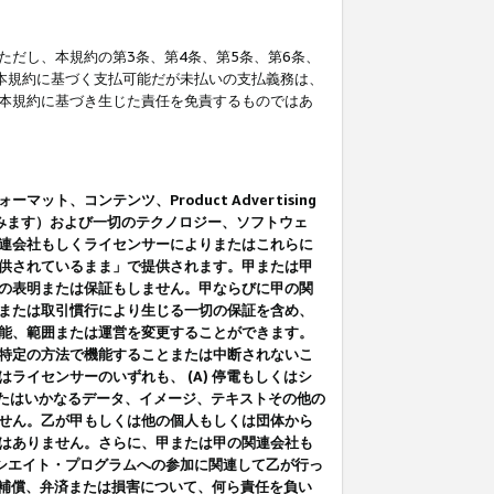
だし、本規約の第3条、第4条、第5条、第6条、
に本規約に基づく支払可能だが未払いの支払義務は、
本規約に基づき生じた責任を免責するものではあ
コンテンツ、Product Advertising
みます）および一切のテクノロジー、ソフトウェ
連会社もしくライセンサーによりまたはこれらに
供されているまま」で提供されます。甲または甲
の表明または保証もしません。甲ならびに甲の関
または取引慣行により生じる一切の保証を含め、
能、範囲または運営を変更することができます。
特定の方法で機能することまたは中断されないこ
イセンサーのいずれも、 (A) 停電もしくはシ
またはいかなるデータ、イメージ、テキストその他の
せん。乙が甲もしくは他の個人もしくは団体から
はありません。さらに、甲または甲の関連会社も
アソシエイト・プログラムへの参加に関連して乙が行っ
る補償、弁済または損害について、何ら責任を負い