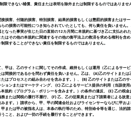
は制限できない補償、責任または表明を除外または制限するものではありませ
間接損害、付随的損害、特別損害、結果的損害もしくは懲罰的損害またはサー
れらの損害の可能性につき知らされていたとしても、何ら責任を負いません。
因となった事実が生じた日の直前の12カ月間に本規約に基づき乙に支払われ
またはその他の本規約に関連するその他の衡平法上の救済を求める権利を含め
き制限することができない責任を制限するものではありません。
て、甲は、乙のサイトに関してその作成、維持もしくは運用（乙によるサービ
は間接的であるかを問わず責任を負いません。乙は、 (A)乙のサイトまた
たはプロセスとの組み合わせを含みます。）、 (B) 乙のサイトまたは乙の
ションまたはマーケティング、 (C) 乙によるサービス提供の利用（当該使
よる本規約（プログラム・ポリシーを含みます。）の条件の違反、 (E) 乙の
務または関税の履行不履行、 (F) 乙、乙の従業員または下請業者による故
含みます。）請求から、甲、甲の関連会社およびライセンサーならびに甲およ
。甲または甲の被指名人は、本条の執行等のため、特別命令等を通じ、法的請
行うこと、および一切の手続を履行することができます。