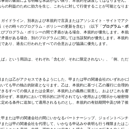
る事前の書面による明確な承諾がない限り、本規約を譲渡してはなりません。
れらの利益のために効力を生じ、これらに対して行使することが可能となりま
、ガイドライン、別表および本規約で言及またはアソシエイト・サイトでアク
版（その時々のプログラム・ポリシーの更新を含む）（以下「
プログラム・ポ
よびプログラム・ポリシーの間で矛盾がある場合、本規約が優先します。本規
で矛盾がある場合、別のプログラムに関しては当該契約が優先します。本規約
意であり、過去に行われたすべての合意および協議に優先します。
えば」という用語は、それぞれ「含むが、それに限定されない」、「例、ただ
供または乙がアクセスできるようにした、甲または甲の関連会社のいずれかに
おいても甲の独占的財産となります。乙は、本規約に基づく乙の履行に合理的
できるすべての個人または企業が、本規約上の義務に留意し、およびこれを遵
開示せず、本規約において明示的に許可されてない使用および開示から秘密情
に定める条件に追加して適用されるものとし、本規約の有効期間中及び終了後
と甲または甲の関連会社の間にいかなるパートナーシップ、ジョイントベンチ
甲または甲の関連会社を代理して、いかなる申込みや表明も行う権限またはこ