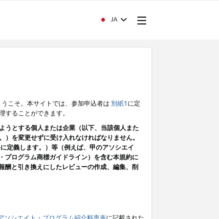
JA
ようこそ。本サイトでは、参加申込者は
別紙1
に定
理することができます。
ようとする個人または企業（以下、当該個人また
。）を変更せずに受け入れなければなりません。
条に定義します。）等（例えば、甲のアソシエイ
ト・プログラム商標ガイドライン）を含む本規約に
ン（報酬と引き換えにしたレビューの作成、編集、削
アソシエイト・プログラム紹介料率表
に記載された