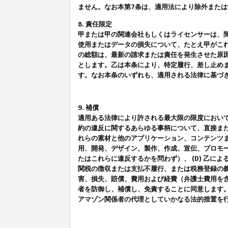
ません。なお本第7条は、適用法により除外また
8. 責任限定
甲または甲の関連会社もしくはライセンサーは、
使用またはデータの損失について、たとえ甲がこ
の総額は、最新の請求または責任を発生させた原
とします。乙は本条により、特定履行、差し止め
す。なお本条のいずれも、適用される法律に基づ
9. 補償
適用ある法律により許される最大限の限度におい
約の違反に関するあらゆる事柄について、直接また
れらの素材と他のアプリケーション、コンテンツま
用、開発、デザイン、製作、作成、宣伝、プロモー
たはこれらに違反するかを問わず）、 (D) 乙に
関税の徴収または支払不履行、または税務登録の義
害、損失、賠償、費用および経費（弁護士費用を
者を防御し、補償し、免責することに同意します
アマゾン関係者の代理としていかなる法的措置を