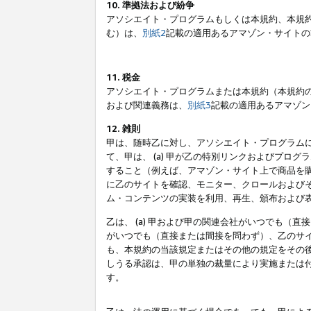
10. 準拠法および紛争
アソシエイト・プログラムもしくは本規約、本規
む）は、
別紙2
記載の適用あるアマゾン・サイトの
11. 税金
アソシエイト・プログラムまたは本規約（本規約
および関連義務は、
別紙3
記載の適用あるアマゾン
12. 雑則
甲は、随時乙に対し、アソシエイト・プログラム
て、甲は、 (a) 甲が乙の特別リンクおよびプ
すること（例えば、アマゾン・サイト上で商品を購
に乙のサイトを確認、モニター、クロールおよびそ
ム・コンテンツの実装を利用、再生、頒布および
乙は、 (a) 甲および甲の関連会社がいつでも（
がいつでも（直接または間接を問わず）、乙のサイ
も、本規約の当該規定またはその他の規定をその後
しうる承認は、甲の単独の裁量により実施または
す。