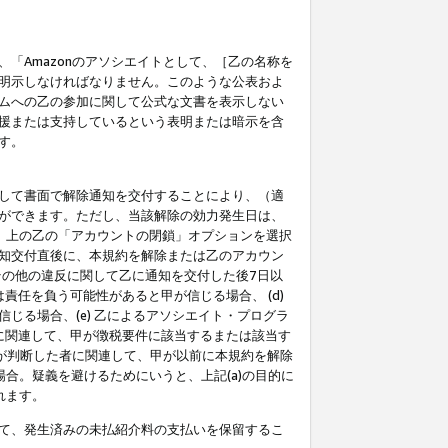
「Amazonのアソシエイトとして、［乙の名称を
明示しなければなりません。このような公表およ
ムへの乙の参加に関して公式な文書を表示しない
援または支持しているという表明または暗示を含
す。
して書面で解除通知を交付することにより、（適
ができます。ただし、当該解除の効力発生日は、
」上の乙の「アカウントの閉鎖」オプションを選択
知交付直後に、本規約を解除または乙のアカウン
のその他の違反に関して乙に通知を交付した後7日以
責任を負う可能性があると甲が信じる場合、 (d)
る場合、(e) 乙によるアソシエイト・プログラ
為に関連して、甲が徴税要件に該当するまたは該当す
甲が判断した者に関連して、甲が以前に本規約を解除
場合。疑義を避けるためにいうと、上記(a)の目的に
れます。
て、発生済みの未払紹介料の支払いを保留するこ