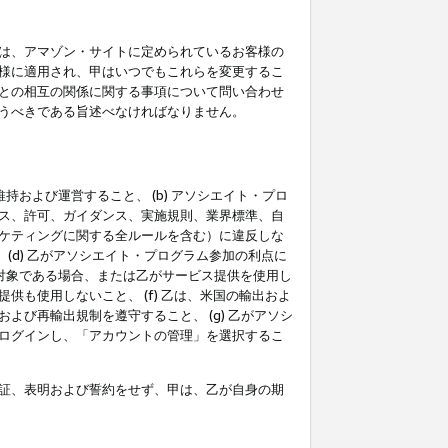
は、アマゾン・サイトに定められているお客様の
様に適用され、甲はいつでもこれらを変更するこ
との相互の関係に関する事項について問い合わせ
うべきである旨述べなければなりません。
持および運営すること、 (b) アソシエイト・プロ
ス、許可、ガイダンス、実施規則、業界標準、自
ケティングに関する全ルールを含む）に違反しな
(d) 乙がアソシエイト・プログラム参加の利点に
裁対象である場合、または乙がサービス提供を使用し
も使用しないこと、 (f) 乙は、米国の輸出およ
び再輸出規制を遵守すること、 (g) 乙がアソシ
ログインし、「アカウントの管理」を選択するこ
証、表明および誓約をせず、甲は、乙が自身の期