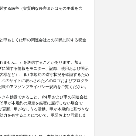
関する紛争（実質的な侵害またはその主張を含
と甲もしくは甲の関連会社との関係に関する税金
られません。）を送信することがあります。加え
ーザに関する情報をモニター、記録、使用および開示
など）、 (b) 本規約の遵守状況を確認するため
て、乙のサイトに表示された乙のロゴおよびプログラ
記載のアマゾンプライバシー規約をご覧ください。
クを勧誘できること、 (b) 甲および甲の関連会社
c)甲が本規約の規定を厳密に履行しない場合で
及び更新、甲がなしうる活動、甲が本規約に基づきな
効力を有することについて、承諾および同意しま