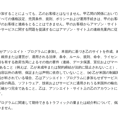
参加することによっても、乙のお客様とはなりません。甲乙間の関係において
すべての価格設定、売買条件、規則、ポリシーおよび運用手続きは、甲のお客
甲のお客様と連絡をとることはできません。甲のお客様からアマゾン・サイト
ーサービスに関する問題を提議するにはアマゾン・サイト上の連絡先案内に従
 乙がアソシエイト・プログラムに参加し、本規約に基づき乙のサイトを作成、維
、維持または運営が、適用される法律、条令、ルール、規則、命令、ライセン
権を有する政府当局によるその他の要件（連絡、データ保護、宣伝およびマー
力があること（例えば、乙が未成年または契約締結が法的に阻止されないこと）、 
容以外の表明、保証または声明に依存していないこと、 (e) 乙が米国の制
が科されている場合、乙はアソシエイト・プログラムに参加もせずサービス提供
容の商品、ソフトウェア、技術およびサービスに適用されうる米国外の輸出およ
正確かつ完全であること。乙は、アソシエイト・サイト上の乙のアカウントに
す。
プログラムに関連して期待できるトラフィックの量または紹介料について、保
いません。