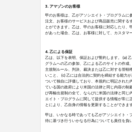
3. アマゾンのお客様
甲のお客様は、乙がアソシエイト・プログラムに
注文、お客様のサービスおよび商品販売に関する
とができます。乙は、甲のお客様に対応したり、
があった場合、乙は、お客様に対して、カスタマ
4. 乙による保証
乙は、以下を表明、保証および誓約します。 (a)
グラムへの乙の参加、乙による乙のサイトの作成
主規制ルール、判決、裁決または乙に対する管轄
いこと、 (c) 乙には合法的に契約を締結する能
ついて独自に評価しており、本規約に明記された内
ている国の政府により米国の法律と同じ内容の制裁
び再輸出規制の全て、ならびに米国の法律と同じ内
エイト・プログラムに関して提供する情報が常に
とにより、乙自身の情報を更新することができま
甲は、いかなる時であっても乙がアソシエイト・
待に基づき行ういかなる行為についても責任を負