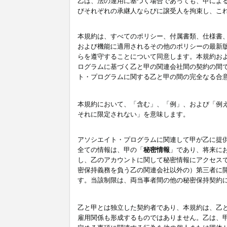
乙は、法の運用に基づく場合であっても、甲によ
びそれぞれの承継人ならびに譲受人を拘束し、こ
本規約は、すべてのポリシー、付属書類、仕様書
および機能に適用されるその他のポリシーの最新
らを遵守することについて同意します。本規約お
ログラムに基づく乙と甲の関連会社間の契約の間
ト・プログラムに関する乙と甲の間の完全なる合
本規約において、「含む」、「例」、および「例
それに限定されない」を意味します。
アソシエイト・プログラムに関連して甲が乙に提
全ての情報は、甲の「
秘密情報
」であり、将来に
し、乙のアカウントに関して秘密情報にアクセス
密保持義務を負う乙の関連会社以外の）第三者に
す。当該制限は、両当事者間の他の秘密保持契約
乙と甲とは独立した契約者であり、本規約は、乙
雇用関係も形成するものではありません。乙は、