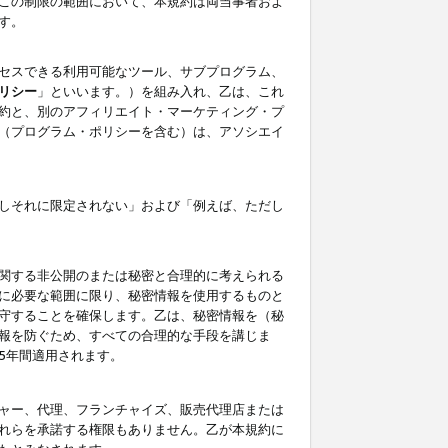
この制限の範囲において、本規約は両当事者およ
す。
セスできる利用可能なツール、サブプログラム、
リシー
」といいます。）を組み入れ、乙は、これ
約と、別のアフィリエイト・マーケティング・プ
（プログラム・ポリシーを含む）は、アソシエイ
しそれに限定されない」および「例えば、ただし
関する非公開のまたは秘密と合理的に考えられる
に必要な範囲に限り、秘密情報を使用するものと
守することを確保します。乙は、秘密情報を（秘
報を防ぐため、すべての合理的な手段を講じま
5年間適用されます。
ャー、代理、フランチャイズ、販売代理店または
れらを承諾する権限もありません。乙が本規約に