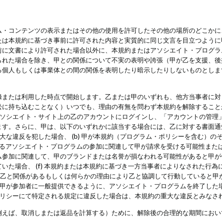
・コンテンツの表示またはその他の使用を許可したその他の場所のどこかに、
たは本規約に基づき事前に許可された内容と実質的に同じ文言を目立つように
前に文書により許可された場合以外に、本規約またはアソシエイト・プログラ
られた場合を除き、甲との関係について不実の表明や誇張（甲が乙を支援、後
る個人もしくは事業体との間の関係を表明したり暗示したりしないものとしま
録または利用した時点で開始します。乙または甲のいずれも、他方当事者に対
訟に持ち込むことなく）いつでも、理由の有無を問わず本規約を解除すること
アソシエイト・サイト上の乙のアカウントにログインし、「アカウントの管理
ます。さらに、甲は、以下のいずれかに該当する場合には、乙に対する書面通
の重大な違反を犯した場合、 (b) 甲が本規約（プログラム・ポリシーを含む）
によるアソシエイト・プログラムの参加に関連して甲が請求を受ける可能性または
参加に関連して、甲のブランドまたは名誉が損なわれる可能性があると甲が信じ
いた場合、 (f) 本規約または本規約に基づき一方当事者によりなされた行
または乙と関係があるもしくは何らかの理由により乙と協調して行動していると
) 甲が参加者に一般提供できるように、アソシエイト・プログラムを終了した
ポリシーにて特定される規定に違反した場合は、本規約の重大な違反とみなさ
例えば、取消しまたは返品を計算する）ために、解除後の合理的な期間におい