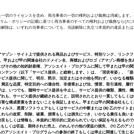
一切のライセンスを含め、両当事者の一切の権利および義務は消滅します。た
ログラム・ポリシーの記載に基づく両当事者のすべての権利および義務ならび
の解除は、いずれの当事者についても、当該解除に先立つ本規約の違反または
ン・サイト上で提供される商品およびサービス、特別リンク、リンクフォーマット、
ツ、甲および甲の関連会社のドメイン名、商標およびロゴ（アマゾン商標を含
よびその他の知的財産権、アソシエイト・プログラムに関して甲または甲の関
コンテンツ（以下「サービス提供」と総称します。）は、「現状有姿」、「提
ービス提供に関して、明示、黙示、法定またはその他を問わず、いかなる種類
、満足な品質、特定目的への適合性、非侵害および法、慣習、取引過程、履行
甲は、いつでも、随時サービス提供を中止し、サービス提供の種類、属性、機
ずれも、サービス提供が継続されること、説明されたとおり一貫してもしくは
害な構成要素を含まないことを保証しません。甲または甲の関連会社もしくはラ
ィルス、悪質ソフトウェアもしくはサービスの中断または (B) 乙のサイト
これらの改変、削除、破棄、損害もしくは損失につき、いかなる責任も負いま
助言もしくは情報も、本規約に明示的に定められていない保証を与えるもので
利益もしくは収益、期待された売上、のれんその他の便益の損失、 (Y) 乙の
) 乙のアソシエイト・プログラムへの参加の終了もしくは停止に関連して生じ