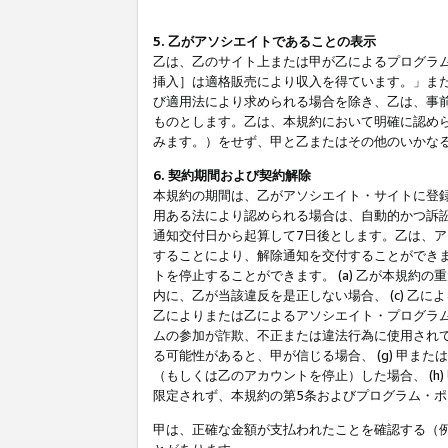
5. 乙がアソシエイトであることの表示
乙は、乙のサイト上または甲が乙によるプログラム
挿入］は適格販売により収入を得ています。」ま
び適用法により求められる場合を除き、乙は、事
ものとします。乙は、本規約において明確に認め
みます。）をせず、甲と乙またはその他のいかな
6. 契約期間および契約解除
本規約の期間は、乙がアソシエイト・サイトに登
用ある法により認められる場合は、自動的かつ訴
通知交付日から起算して7日後とします。乙は、
することにより、解除通知を交付することができ
トを停止することができます。 (a) 乙が本規約
内に、乙が当該違反を是正しない場合、 (c) 乙
乙によりまたは乙によるアソシエイト・プログラム
ムの参加が詐欺、不正または違法行為に使用されて
る可能性があると、甲が信じる場合、 (g) 甲
（もしくは乙のアカウントを停止）した場合、 (h
限定されず、本規約の第5条およびプログラム・
甲は、正確な金額が支払われたことを確認する（