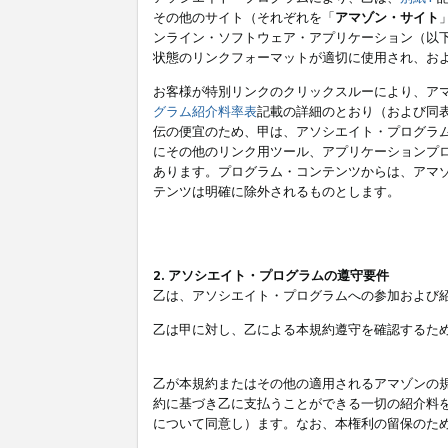
その他のサイト（それぞれを「
アマゾン・サイト
ンライン・ソフトウェア・アプリケーション（以
状態のリンクフォーマットが適切に使用され、お
お客様が特別リンクのクリックスルーにより、ア
グラム紹介料率表
記載の詳細のとおり（および同
伝の便宜のため、甲は、アソシエイト・プログラ
にその他のリンク用ツール、アプリケーションプロ
あります。プログラム・コンテンツからは、アマ
テンツは明確に除外されるものとします。
2. アソシエイト・プログラムの遵守要件
乙は、アソシエイト・プログラムへの参加および
乙は甲に対し、乙による本規約遵守を確認するた
乙が本規約またはその他の適用されるアマゾンの
約に基づき乙に支払うことができる一切の紹介料
について同意し）ます。なお、本権利の留保のた