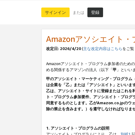
サインイン
登録
または
Amazonアソシエイト
改定日: 2026/4/20
(
主な改定内容はこちら
をご覧
Amazonアソシエイト・プログラム参加者のための
める関係するアマゾンの法人（以下「
甲
」といい
甲のアソシエイト・マーケティング・プログラム
は企業を「乙」または「アソシエイト」といいま
乙は、アソシエイト・サイトに登録またはこれを
ト・プログラム参加要件、アソシエイト・プログラ
同意するものとします。乙がAmazon.co.j
除の禁止を含みます。）を遵守しなければなりま
1. アソシエイト・プログラムの説明
アソシエイト・プログラムにより、乙は、
別紙1
記