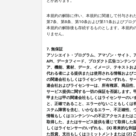
とがあります。
本規約の解除に伴い、本規約に関連して付与された
第7条、第8条、第10条および第11条およびプ
本規約の解除後も存続するものとします。本規約
りません。
7. 無保証
アソシエイト・プログラム、アマゾン・サイト、アマゾ
API、データフィード、プロダクト広告コンテン
ア、機能、素材、データ、イメージ、テキストお
代わる者による提供または使用される情報および
の関連会社もしくはライセンサーのいずれも、サ
連会社およびライセンサーは、所有権原、商品性
サービス提供に関する一切の保証を否認します。
甲または甲の関連会社もしくはライセンサーのい
と、正確であること、エラーがないこともしくは有
ステム障害を含む、いかなるエラー、不正確性、ウ
情報もしくはコンテンツへの不正アクセスまたは
取得した、またはサービス提供を通じて取得した
しくはライセンサーのいずれも、 (X) 将来的な
た投資、支出もしくはコミットメントまたは (Z