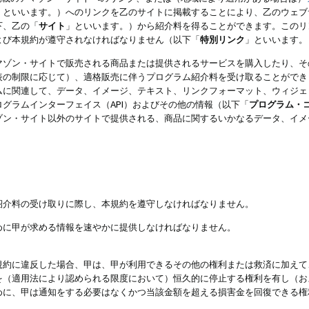
」といいます。）へのリンクを乙のサイトに掲載することにより、乙のウェブ
下、乙の「
サイト
」といいます。）から紹介料を得ることができます。このリ
よび本規約が遵守されなければなりません（以下「
特別リンク
」といいます。
マゾン・サイトで販売される商品または提供されるサービスを購入したり、そ
表の制限に応じて）、適格販売に伴うプログラム紹介料を受け取ることができ
ムに関連して、データ、イメージ、テキスト、リンクフォーマット、ウィジェ
グラムインターフェイス（API）およびその他の情報（以下「
プログラム・
ゾン・サイト以外のサイトで提供される、商品に関するいかなるデータ、イメ
紹介料の受け取りに際し、本規約を遵守しなければなりません。
めに甲が求める情報を速やかに提供しなければなりません。
規約に違反した場合、甲は、甲が利用できるその他の権利または救済に加えて
を（適用法により認められる限度において）恒久的に停止する権利を有し（お
めに、甲は通知をする必要はなくかつ当該金額を超える損害金を回復できる権