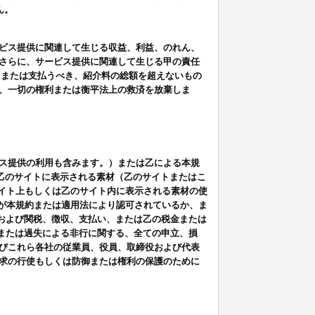
ん。
ビス提供に関連して生じる収益、利益、のれん、
さらに、サービス提供に関連して生じる甲の責任
たまたは支払うべき、紹介料の総額を超えないもの
、一切の権利または衡平法上の救済を放棄しま
ス提供の利用も含みます。）または乙による本規
は乙のサイトに表示される素材（乙のサイトまたはこ
サイト上もしくは乙のサイト内に表示される素材の使
用が本規約または適用法により認可されているか、ま
税金および関税、徴収、支払い、または乙の税金または
意または過失による非行に関する、全ての申立、損
びこれら各社の従業員、役員、取締役および代表
求の行使もしくは防御または権利の保護のために