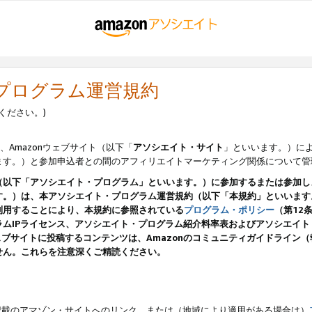
・プログラム運営規約
ください。)
、Amazonウェブサイト（以下「
アソシエイト・サイト
」といいます。）に
ます。）と参加申込者との間のアフィリエイトマーケティング関係について管
（以下「アソシエイト・プログラム」といいます。）に参加するまたは参加し
す。）は、本アソシエイト・プログラム運営規約（以下「本規約」といいます
利用することにより、本規約に参照されている
プログラム・ポリシー
（第12
ムIPライセンス、アソシエイト・プログラム紹介料率表およびアソシエイ
pのウェブサイトに投稿するコンテンツは、Amazonのコミュニティガイドライ
せん。これらを注意深くご精読ください。
載のアマゾン・サイトへのリンク、または（地域により適用がある場合は）